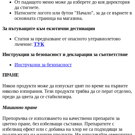
От падащото меню може да изберете до коя директория
да стигнете.
Натиснете логото или бутон "Начало", за да се върнете в
основната страница на магазина.
За пътуващите към екзотични дестинации
Статия за предпазване от опасното ултравиолетово
лъчение:
ТУК
Инструкции за безопасност и декларации за съответствие
Инструкции за безопасност
ПРАНЕ
Някои продукти може да изпускат цвят по време на първите
няколко изпирания. Тези продукти трябва да се перат отделно,
преди да цвета да се стабилизира.
Машинно пране
Препоръчва се използването на качествени препарати за
цветно пране, без избелващи съставки. Препаратите с
избелващ ефект или с добавка на хлор не са подходящи за
поддръжката на нашите продукти. Не използвайте омекотител