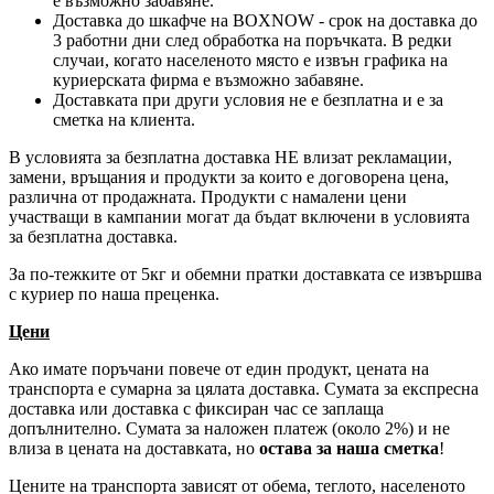
е възможно забавяне.
Доставка до шкафче на
BOXNOW
- срок на доставка до
3 работни дни след обработка на поръчката. В редки
случаи, когато населеното място е извън графика на
куриерската фирма е възможно забавяне.
Доставката при други условия не е безплатна и е за
сметка на клиента.
В условията за безплатна доставка НЕ влизат рекламации,
замени, връщания и продукти за които е договорена цена,
различна от продажната. Продукти с намалени цени
участващи в кампании могат да бъдат включени в условията
за безплатна доставка.
За по-тежките от 5кг и обемни пратки доставката се извършва
с куриер по наша преценка.
Цени
Ако имате поръчани повече от един продукт, цената на
транспорта е сумарна за цялата доставка. Сумата за експресна
доставка или доставка с фиксиран час се заплаща
допълнително. Сумата за наложен платеж (около 2%) и не
влиза в цената на доставката, но
остава за наша сметка
!
Цените на транспорта зависят от обема, теглото, населеното