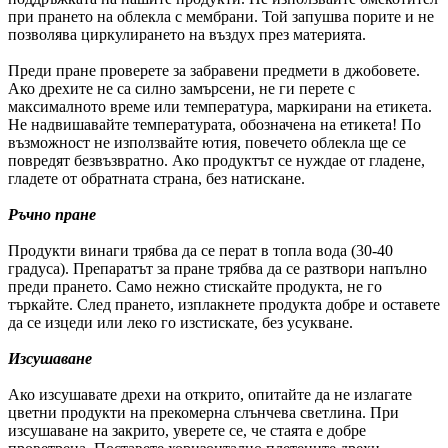
при прането на облекла с мембрани. Той запушва порите и не
позволява циркулирането на въздух през материята.
Преди пране проверете за забравени предмети в джобовете.
Ако дрехите не са силно замърсени, не ги перете с
максималното време или температура, маркирани на етикета.
Не надвишавайте температурата, обозначена на етикета! По
възможност не използвайте ютия, повечето облекла ще се
повредят безвъзвратно. Ако продуктът се нуждае от гладене,
гладете от обратната страна, без натискане.
Ръчно пране
Продукти винаги трябва да се перат в топла вода (30-40
градуса). Препаратът за пране трябва да се разтвори напълно
преди прането. Само нежно стискайте продукта, не го
търкайте. След прането, изплакнете продукта добре и оставете
да се изцеди или леко го изстискате, без усукване.
Изсушаване
Ако изсушавате дрехи на открито, опитайте да не излагате
цветни продукти на прекомерна слънчева светлина. При
изсушаване на закрито, уверете се, че стаята е добре