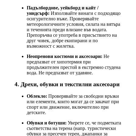
Падълбордове, уейкборд и кайт /
уиндсърф:
Използвайте винаги с подходящо
осигурително въже. Проверявайте
метеорологичните условия, силата на вятъра
и теченията преди влизане във водата.
Препоръчва се употреба в присъствието на
друг човек, добре екипирани и по
възможност с жилетка.
Неопренови костюми и аксесоари:
Не
предпазват от хипотермия при
продължителен престой в екстремно студена
вода. Не предпазват от удавяне.
4. Дрехи, обувки и текстилни аксесоари
Облекло:
Проверявайте за свободни връзки
или елементи, които могат да се закачат при
спорт или движение, включително при
детските.
Обувки и ботуши:
Уверете се, че подметката
съответства на терена (напр. туристически
обувки за пресечен терен, джапанки за