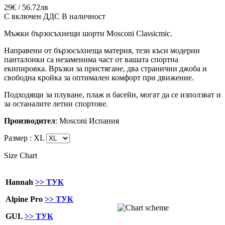
29€ / 56.72лв
С включен ДДС
В наличност
Мъжки бързосъхнещи шорти Mosconi Classicmic.
Направени от бързосъхнеща материя, тези къси модерни
панталонки са незаменима част от вашата спортна
екипировка. Връзки за пристягане, два странични джоба и
свободна кройка за оптимален комфорт при движение.
Подходящи за плуване, плаж и басейн, могат да се използват и
за останалите летни спортове.
Производител
: Mosconi Испания
Размер :
XL
Size Chart
Hannah
>> ТУК
Alpine Pro
>> ТУК
GUL
>> ТУК