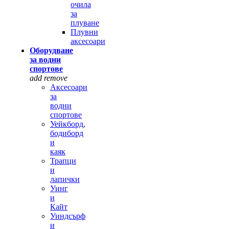
очила
за
плуване
Плувни
аксесоари
Оборудване
за водни
спортове
add
remove
Аксесоари
за
водни
спортове
Уейкборд,
бодиборд
и
каяк
Трапци
и
лапички
Уинг
и
Кайт
Уиндсърф
и