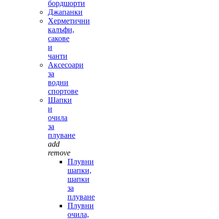
бордшорти
Джапанки
Херметични
калъфи,
сакове
и
чанти
Аксесоари
за
водни
спортове
Шапки
и
очила
за
плуване
add
remove
Плувни
шапки,
шапки
за
плуване
Плувни
очила,