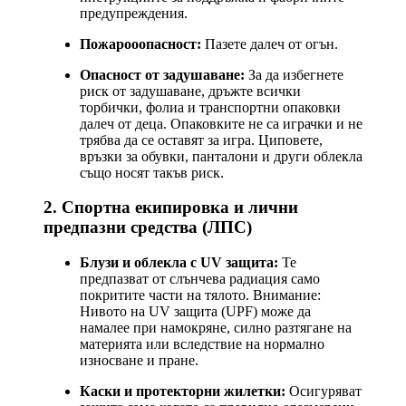
предупреждения.
Пожарооопасност:
Пазете далеч от огън.
Опасност от задушаване:
За да избегнете
риск от задушаване, дръжте всички
торбички, фолиа и транспортни опаковки
далеч от деца. Опаковките не са играчки и не
трябва да се оставят за игра. Циповете,
връзки за обувки, панталони и други облекла
също носят такъв риск.
2. Спортна екипировка и лични
предпазни средства (ЛПС)
Блузи и облекла с UV защита:
Те
предпазват от слънчева радиация само
покритите части на тялото. Внимание:
Нивото на UV защита (UPF) може да
намалее при намокряне, силно разтягане на
материята или вследствие на нормално
износване и пране.
Каски и протекторни жилетки:
Осигуряват