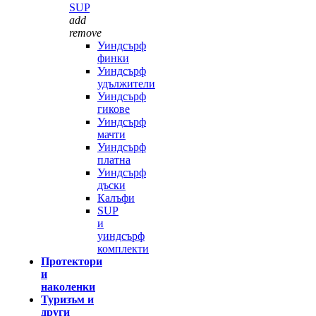
SUP
add
remove
Уиндсърф
финки
Уиндсърф
удължители
Уиндсърф
гикове
Уиндсърф
мачти
Уиндсърф
платна
Уиндсърф
дъски
Калъфи
SUP
и
уиндсърф
комплекти
Протектори
и
наколенки
Туризъм и
други