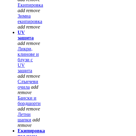
Екипировка
add
remove
Зимна
екипировка
add
remove
UV
защита
add
remove
Ликри,
клинове и
блузи с
UV
защита
add
remove
Слънчеви
очила
add
remove
Бански и
бордшорти
add
remove
Летни
шапки
add
remove
Екипировка