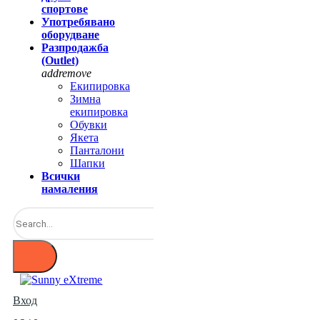
спортове
Употребявано
оборудване
Разпродажба
(Outlet)
add
remove
Екипировка
Зимна
екипировка
Обувки
Якета
Панталони
Шапки
Всички
намаления
Вход