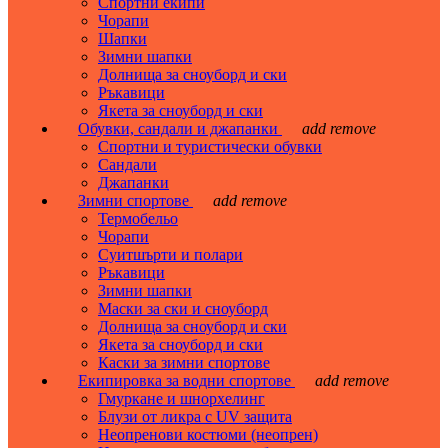
Спортни екипи
Чорапи
Шапки
Зимни шапки
Долнища за сноуборд и ски
Ръкавици
Якета за сноуборд и ски
Обувки, сандали и джапанки
add
remove
Спортни и туристически обувки
Сандали
Джапанки
Зимни спортове
add
remove
Термобельо
Чорапи
Суитшърти и полари
Ръкавици
Зимни шапки
Маски за ски и сноуборд
Долнища за сноуборд и ски
Якета за сноуборд и ски
Каски за зимни спортове
Екипировка за водни спортове
add
remove
Гмуркане и шнорхелинг
Блузи от ликра с UV защита
Неопренови костюми (неопрен)