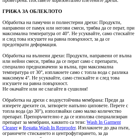
проветрена. Поставете хоризонтално плетените дрехи.
ГРИЖА ЗА ОБЛЕКЛОТО
Обработка на памучни и полиестерни дрехи: Продукти,
направени от памук или негови смеси, трябва да се перат, при
максимална температура от 40°. Не усуквайте, само стискайте
и след това изсушете на равна повърхност, за да се
предотврати деформация.
Обработка на вълнени дрехи: Продукти, направени от вълна
или нейни смеси, трябва да се перат само с препарати,
специално предназначени за вълна, при максимална
температура от 30°, изплакнете само с топла вода с разлика
максимум 4°. Не усуквайте, само стискайте и след това
изсушете на равна повърхност.
Не окачайте или не слагайте в сушилня!
Обработка на дрехи с водоустойчива мембрана: Преди да
изперете дрехите си, затворете напълно циповете. Перете с
топла вода (до 30°), използвайки само малко количество
препарат. Препоръчително е да се използва специализиран
препарат за мембрани, каквито са тези:
Wash In Garment
Cleaner
и
Regatta Wash In Reproofer
. Изплакнете до два пъти,
ограничете стискането и центрофугирането, за да