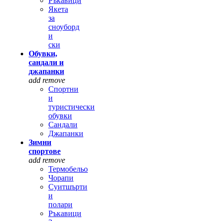
Ръкавици
Якета
за
сноуборд
и
ски
Обувки,
сандали и
джапанки
add
remove
Спортни
и
туристически
обувки
Сандали
Джапанки
Зимни
спортове
add
remove
Термобельо
Чорапи
Суитшърти
и
полари
Ръкавици