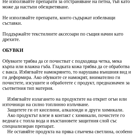
Не използвайте препарати за отстраняване на петна, тъй като
може да настъпи обезцветяване.
Не използвайте препарати, които съдържат избелващи
съставки.
Поддържайте текстилните аксесоари по същия начин като
дрехите.
ОБУВКИ
Обувките трябва да се почистват с подходяща четка, мека
кърпа или влажна гъба. Гладката кожа трябва да се обработва
с вакса. Избягвайте намокрянето, то нарушава външния вид и
ги деформира. Ако обувките се намокрят, внимателно ги
почистете, изсушите и обработете с продукт, предназначен за
съответния тип материя.
Избягвайте излагането на продуктите на открит огън или
източници на силно топлинно излъчване.
Защитете ги от киселини, алкалоиди и други химикали.
Ако продуктът влезе в контакт с химикали, почистете го
веднага с топла вода и възстановете защитния слой със
специализиран препарат.
Не оставяйте продукта на пряка слънчева светлина, особено