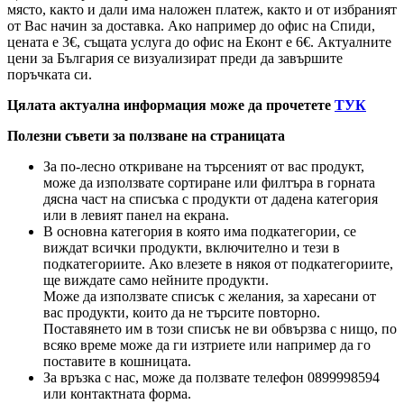
място, както и дали има наложен платеж, както и от избраният
от Вас начин за доставка. Ако например до офис на Спиди,
цената е 3
€
, същата услуга до офис на Еконт е 6
€
. Актуалните
цени за България се визуализират преди да завършите
поръчката си.
Цялата актуална информация може да прочетете
ТУК
Полезни съвети за ползване на страницата
За по-лесно откриване на търсеният от вас продукт,
може да използвате сортиране или филтъра в горната
дясна част на списъка с продукти от дадена категория
или в левият панел на екрана.
В основна категория в която има подкатегории, се
виждат всички продукти, включително и тези в
подкатегориите. Ако влезете в някоя от подкатегориите,
ще виждате само нейните продукти.
Може да използвате списък с желания, за харесани от
вас продукти, които да не търсите повторно.
Поставянето им в този списък не ви обвързва с нищо, по
всяко време може да ги изтриете или например да го
поставите в кошницата.
За връзка с нас, може да ползвате телефон 0899998594
или контактната форма.