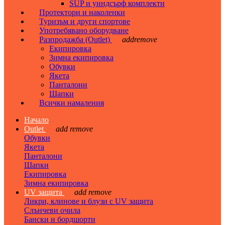
SUP и уиндсърф комплекти
Протектори и наколенки
Туризъм и други спортове
Употребявано оборудване
Разпродажба (Outlet)
add
remove
Екипировка
Зимна екипировка
Обувки
Якета
Панталони
Шапки
Всички намаления
Начало
Outlet
add
remove
Обувки
Якета
Панталони
Шапки
Екипировка
Зимна екипировка
UV защита
add
remove
Ликри, клинове и блузи с UV защита
Слънчеви очила
Бански и бордшорти