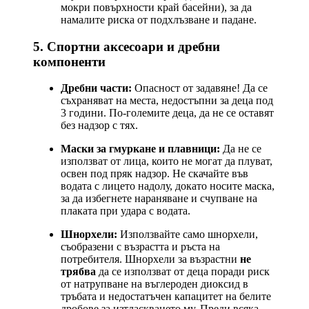
мокри повърхности край басейни), за да
намалите риска от подхлъзване и падане.
5. Спортни аксесоари и дребни
компоненти
Дребни части:
Опасност от задавяне! Да се
съхраняват на места, недостъпни за деца под
3 години. По-големите деца, да не се оставят
без надзор с тях.
Маски за гмуркане и плавници:
Да не се
използват от лица, които не могат да плуват,
освен под пряк надзор. Не скачайте във
водата с лицето надолу, докато носите маска,
за да избегнете нараняване и счупване на
плаката при удара с водата.
Шнорхели:
Използвайте само шнорхели,
съобразени с възрастта и ръста на
потребителя. Шнорхели за възрастни
не
трябва
да се използват от деца поради риск
от натрупване на въглероден диоксид в
тръбата и недостатъчен капацитет на белите
дробове за изтласкването му. Преди всяка