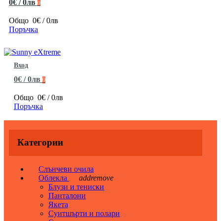
0€ / 0лв
0
Общо
0€ / 0лв
Поръчка
Вход
0€ / 0лв
0
Общо
0€ / 0лв
Поръчка
Категории
Слънчеви очила
Облекла
add
remove
Блузи и тениски
Панталони
Якета
Суитшърти и полари