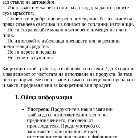
зад стъкло на автомобил.
Използвайте мека четка или гъба с вода, за да отстраните
суха мръсотия.
Сушете ги в добре проветрено помещение, без излагане на
пряка слънчева светлина и в близост до топлинни източници.
Не ги съхранявайте мокри в затворено помещение или в
плик.
Не използвайте избелващи препарати или агресивни
почистващи средства.
Не ги перете в пералня.
Не сушете в сушилня.
Защитният слой трябва да се обновява на всеки 2 до 3 години,
в зависимост от честотата на използване на продукта. За тази
цел препоръчваме използването само на специални препарати
и вакси, предназначени за конкретния вид продукт.
1. Обща информация
Употреба:
Продуктите в нашия магазин
трябва да се използват единствено по
предназначението, посочено от
производителя. Преди употреба се
запознайте с оригиналния етикет,
инструкциите за поддръжка и фабричните