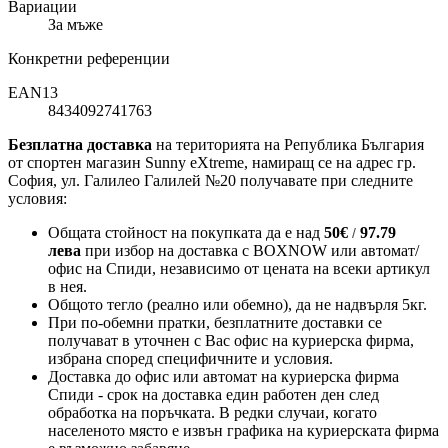
Вариации
За мъже
Конкретни референции
EAN13
8434092741763
Безплатна доставка
на територията на Република България
от спортен магазин Sunny eXtreme, намиращ се на адрес гр.
София, ул. Галилео Галилей №20 получавате при следните
условия:
Общата стойност на покупката да е над
50
€
97.79
/
лева
при избор на доставка с BOXNOW или автомат/
офис на Спиди
, независимо от цената на всеки артикул
в нея.
Общото тегло (реално или обемно), да не надвърля 5кг.
При по-обемни пратки, безплатните доставки се
получават в уточнен с Вас офис на куриерска фирма,
избрана според специфичните и условия.
Доставка до офис или автомат на куриерска фирма
Спиди - срок на доставка един работен ден след
обработка на поръчката. В редки случаи, когато
населеното място е извън графика на куриерската фирма