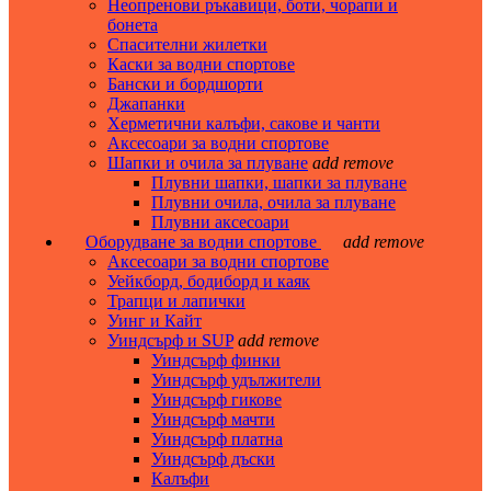
Неопренови ръкавици, боти, чорапи и
бонета
Спасителни жилетки
Каски за водни спортове
Бански и бордшорти
Джапанки
Херметични калъфи, сакове и чанти
Аксесоари за водни спортове
Шапки и очила за плуване
add
remove
Плувни шапки, шапки за плуване
Плувни очила, очила за плуване
Плувни аксесоари
Оборудване за водни спортове
add
remove
Аксесоари за водни спортове
Уейкборд, бодиборд и каяк
Трапци и лапички
Уинг и Кайт
Уиндсърф и SUP
add
remove
Уиндсърф финки
Уиндсърф удължители
Уиндсърф гикове
Уиндсърф мачти
Уиндсърф платна
Уиндсърф дъски
Калъфи