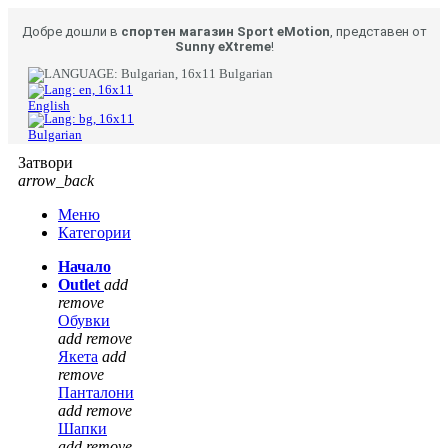
Добре дошли в
спортен магазин Sport eMotion
, представен от
Sunny eXtreme
!
Bulgarian
English
Bulgarian
Затвори
arrow_back
Меню
Категории
Начало
Outlet
add
remove
Обувки
add
remove
Якета
add
remove
Панталони
add
remove
Шапки
add
remove