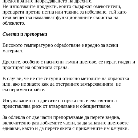
предотвратите набраздяването на дрехите.
Не използвайте продукти, които съдържат омекотители,
препарати против петна или такива за избелване, тъй като
тези вещества намаляват функционалните свойства на
облеклото.
Съвети и препоръки
Високото температурно обработване е вредно за всеки
материал.
Дрехите, особено с наситени тъмни цветове, се перат, гладят и
простират на обратната страна.
В случай, че не сте сигурни относно методите на обработка
или, ако не знаете как да отстраните замърсяванията, не
експериментирайте.
Изсушаването на дрехите на пряка слънчева светлина
представлява риск от втвърдяване и обезцветяване.
За облекла от две части препоръчваме да перете заедна,
включително разглобяемите части, за да запазите цветовете
еднакви, както и да перете якета с прикачените им качулки.