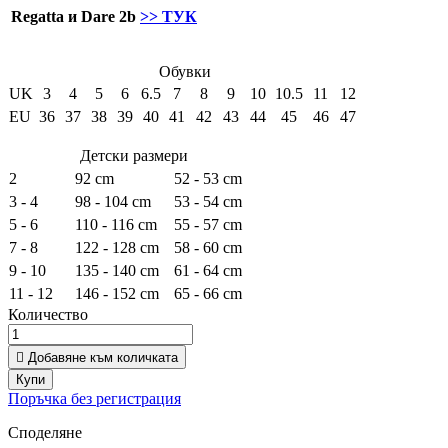
Regatta и Dare 2b
>> ТУК
Обувки
UK
3
4
5
6
6.5
7
8
9
10
10.5
11
12
EU
36
37
38
39
40
41
42
43
44
45
46
47
Детски размери
2
92 cm
52 - 53 cm
3 - 4
98 - 104 cm
53 - 54 cm
5 - 6
110 - 116 cm
55 - 57 cm
7 - 8
122 - 128 cm
58 - 60 cm
9 - 10
135 - 140 cm
61 - 64 cm
11 - 12
146 - 152 cm
65 - 66 cm
Количество

Добавяне към количката
Купи
Поръчка без регистрация
Споделяне