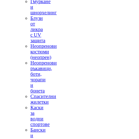
Гмуркане
и
шнорхелинг
Блузи
от
ликра
с UV
защита
Неопренови
костюми
(неопрен)
Неопренови
ръкавици,
боти,
чорапи
и
бонета
Спасителни
жилетки
Каски
за
водни
спортове
Бански
и