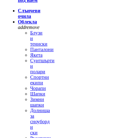
под наем
Слънчеви
очила
Облекла
add
remove
Блузи
и
тениски
Панталони
Якета
Суитшърти
и
полари
Спортни
екипи
Чорапи
Шапки
Зимни
шапки
Долнища
за
сноуборд
и
ски