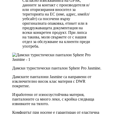
Съгласно изискванията на GPSR,
данните за контакт с производителя и/
или оторизирания вносител за
територията на ЕС (име, адрес, имейл/
уебсайт) са посочени върху
оригиналната опаковка, етикет или в
придружаващата документация на
всеки конкретен продукт. При липса
на такива, моля свържете се с нашия
отдел за обслужване на клиенти преди
употреба.
Дамски туристически панталон Sphere Pro
Jasmine
.
Дамските панталони
Jasmine
са направени от
изключително висок клас материя с DWR
покритие.
Изработени от износоустойчива материя,
панталоните са много леки, с кройка следваща
извивките на тялото.
Комфортът при носене е гарантиран от еластична