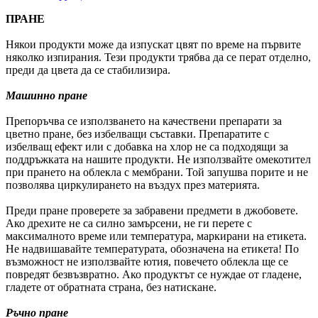
ПРАНЕ
Някои продукти може да изпускат цвят по време на първите
няколко изпирания. Тези продукти трябва да се перат отделно,
преди да цвета да се стабилизира.
Машинно пране
Препоръчва се използването на качествени препарати за
цветно пране, без избелващи съставки. Препаратите с
избелващ ефект или с добавка на хлор не са подходящи за
поддръжката на нашите продукти. Не използвайте омекотител
при прането на облекла с мембрани. Той запушва порите и не
позволява циркулирането на въздух през материята.
Преди пране проверете за забравени предмети в джобовете.
Ако дрехите не са силно замърсени, не ги перете с
максималното време или температура, маркирани на етикета.
Не надвишавайте температурата, обозначена на етикета! По
възможност не използвайте ютия, повечето облекла ще се
повредят безвъзвратно. Ако продуктът се нуждае от гладене,
гладете от обратната страна, без натискане.
Ръчно пране