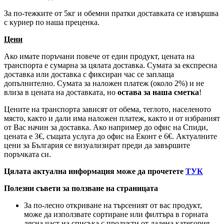
За по-тежките от 5кг и обемни пратки доставката се извършва
с куриер по наша преценка.
Цени
Ако имате поръчани повече от един продукт, цената на
транспорта е сумарна за цялата доставка. Сумата за експресна
доставка или доставка с фиксиран час се заплаща
допълнително. Сумата за наложен платеж (около 2%) и не
влиза в цената на доставката, но
остава за наша сметка
!
Цените на транспорта зависят от обема, теглото, населеното
място, както и дали има наложен платеж, както и от избраният
от Вас начин за доставка. Ако например до офис на Спиди,
цената е 3
€
, същата услуга до офис на Еконт е 6
€
. Актуалните
цени за България се визуализират преди да завършите
поръчката си.
Цялата актуална информация може да прочетете
ТУК
Полезни съвети за ползване на страницата
За по-лесно откриване на търсеният от вас продукт,
може да използвате сортиране или филтъра в горната
дясна част на списъка с продукти от дадена категория