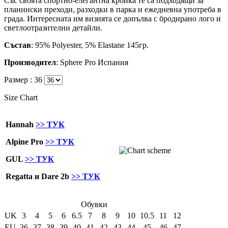
Със своята спортно-елегантна кройка те са подходящи за
планински преходи, разходки в парка и ежедневна употреба в
града. Интересната им визията се допълва с бродирано лого и
светлоотразителни детайли.
Състав
: 95% Polyester, 5% Elastane 145гр.
Производител
: Sphere Pro Испания
Размер :
36
Size Chart
Hannah
>> ТУК
Alpine Pro
>> ТУК
GUL
>> ТУК
Regatta и Dare 2b
>> ТУК
Обувки
UK
3
4
5
6
6.5
7
8
9
10
10.5
11
12
EU
36
37
38
39
40
41
42
43
44
45
46
47