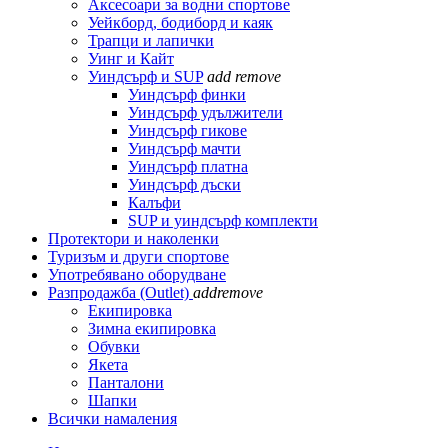
Аксесоари за водни спортове
Уейкборд, бодиборд и каяк
Трапци и лапички
Уинг и Кайт
Уиндсърф и SUP
add
remove
Уиндсърф финки
Уиндсърф удължители
Уиндсърф гикове
Уиндсърф мачти
Уиндсърф платна
Уиндсърф дъски
Калъфи
SUP и уиндсърф комплекти
Протектори и наколенки
Туризъм и други спортове
Употребявано оборудване
Разпродажба (Outlet)
add
remove
Екипировка
Зимна екипировка
Обувки
Якета
Панталони
Шапки
Всички намаления