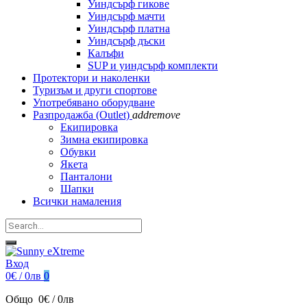
Уиндсърф гикове
Уиндсърф мачти
Уиндсърф платна
Уиндсърф дъски
Калъфи
SUP и уиндсърф комплекти
Протектори и наколенки
Туризъм и други спортове
Употребявано оборудване
Разпродажба (Outlet)
add
remove
Екипировка
Зимна екипировка
Обувки
Якета
Панталони
Шапки
Всички намаления
Вход
0€ / 0лв
0
Общо
0€ / 0лв