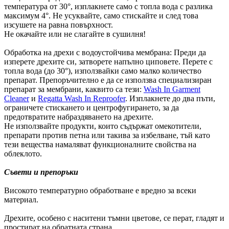
температура от 30°, изплакнете само с топла вода с разлика
максимум 4°. Не усуквайте, само стискайте и след това
изсушете на равна повърхност.
Не окачайте или не слагайте в сушилня!
Обработка на дрехи с водоустойчива мембрана: Преди да
изперете дрехите си, затворете напълно циповете. Перете с
топла вода (до 30°), използвайки само малко количество
препарат. Препоръчително е да се използва специализиран
препарат за мембрани, каквито са тези:
Wash In Garment
Cleaner
и
Regatta Wash In Reproofer
. Изплакнете до два пъти,
ограничете стискането и центрофугирането, за да
предотвратите набраздяването на дрехите.
Не използвайте продукти, които съдържат омекотители,
препарати против петна или такива за избелване, тъй като
тези вещества намаляват функционалните свойства на
облеклото.
Съвети и препоръки
Високото температурно обработване е вредно за всеки
материал.
Дрехите, особено с наситени тъмни цветове, се перат, гладят и
простират на обратната страна.