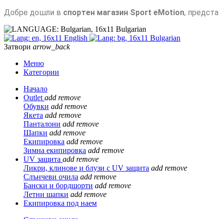
Добре дошли в
спортен магазин Sport eMotion
, предст
Bulgarian
English
Bulgarian
Затвори
arrow_back
Меню
Категории
Начало
Outlet
add
remove
Обувки
add
remove
Якета
add
remove
Панталони
add
remove
Шапки
add
remove
Екипировка
add
remove
Зимна екипировка
add
remove
UV защита
add
remove
Ликри, клинове и блузи с UV защита
add
remove
Слънчеви очила
add
remove
Бански и бордшорти
add
remove
Летни шапки
add
remove
Екипировка под наем