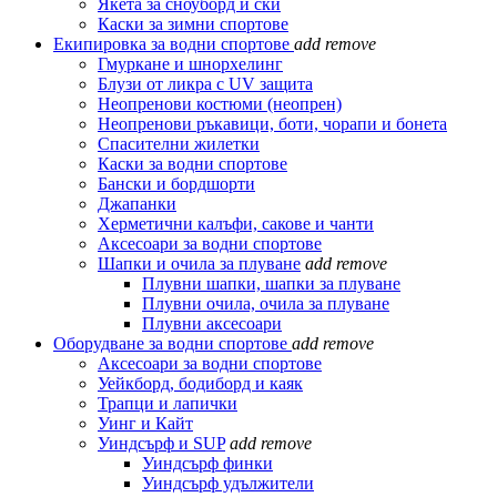
Якета за сноуборд и ски
Каски за зимни спортове
Екипировка за водни спортове
add
remove
Гмуркане и шнорхелинг
Блузи от ликра с UV защита
Неопренови костюми (неопрен)
Неопренови ръкавици, боти, чорапи и бонета
Спасителни жилетки
Каски за водни спортове
Бански и бордшорти
Джапанки
Херметични калъфи, сакове и чанти
Аксесоари за водни спортове
Шапки и очила за плуване
add
remove
Плувни шапки, шапки за плуване
Плувни очила, очила за плуване
Плувни аксесоари
Оборудване за водни спортове
add
remove
Аксесоари за водни спортове
Уейкборд, бодиборд и каяк
Трапци и лапички
Уинг и Кайт
Уиндсърф и SUP
add
remove
Уиндсърф финки
Уиндсърф удължители