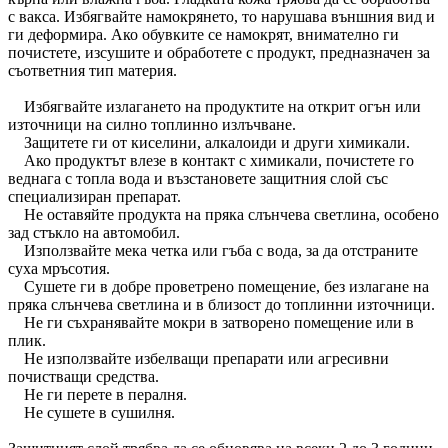
с вакса. Избягвайте намокрянето, то нарушава външния вид и
ги деформира. Ако обувките се намокрят, внимателно ги
почистете, изсушите и обработете с продукт, предназначен за
съответния тип материя.
Избягвайте излагането на продуктите на открит огън или
източници на силно топлинно излъчване.
Защитете ги от киселини, алкалоиди и други химикали.
Ако продуктът влезе в контакт с химикали, почистете го
веднага с топла вода и възстановете защитния слой със
специализиран препарат.
Не оставяйте продукта на пряка слънчева светлина, особено
зад стъкло на автомобил.
Използвайте мека четка или гъба с вода, за да отстраните
суха мръсотия.
Сушете ги в добре проветрено помещение, без излагане на
пряка слънчева светлина и в близост до топлинни източници.
Не ги съхранявайте мокри в затворено помещение или в
плик.
Не използвайте избелващи препарати или агресивни
почистващи средства.
Не ги перете в пералня.
Не сушете в сушилня.