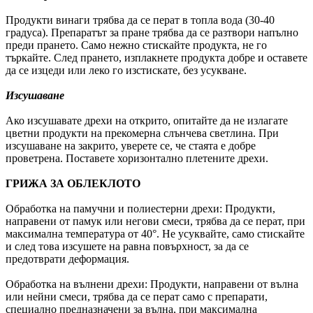
Продукти винаги трябва да се перат в топла вода (30-40
градуса). Препаратът за пране трябва да се разтвори напълно
преди прането. Само нежно стискайте продукта, не го
търкайте. След прането, изплакнете продукта добре и оставете
да се изцеди или леко го изстискате, без усукване.
Изсушаване
Ако изсушавате дрехи на открито, опитайте да не излагате
цветни продукти на прекомерна слънчева светлина. При
изсушаване на закрито, уверете се, че стаята е добре
проветрена. Поставете хоризонтално плетените дрехи.
ГРИЖА ЗА ОБЛЕКЛОТО
Обработка на памучни и полиестерни дрехи: Продукти,
направени от памук или негови смеси, трябва да се перат, при
максимална температура от 40°. Не усуквайте, само стискайте
и след това изсушете на равна повърхност, за да се
предотврати деформация.
Обработка на вълнени дрехи: Продукти, направени от вълна
или нейни смеси, трябва да се перат само с препарати,
специално предназначени за вълна, при максимална