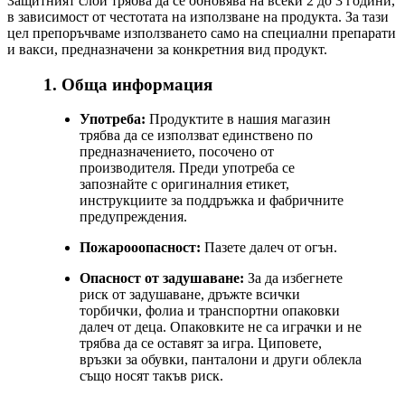
Защитният слой трябва да се обновява на всеки 2 до 3 години,
в зависимост от честотата на използване на продукта. За тази
цел препоръчваме използването само на специални препарати
и вакси, предназначени за конкретния вид продукт.
1. Обща информация
Употреба:
Продуктите в нашия магазин
трябва да се използват единствено по
предназначението, посочено от
производителя. Преди употреба се
запознайте с оригиналния етикет,
инструкциите за поддръжка и фабричните
предупреждения.
Пожарооопасност:
Пазете далеч от огън.
Опасност от задушаване:
За да избегнете
риск от задушаване, дръжте всички
торбички, фолиа и транспортни опаковки
далеч от деца. Опаковките не са играчки и не
трябва да се оставят за игра. Циповете,
връзки за обувки, панталони и други облекла
също носят такъв риск.