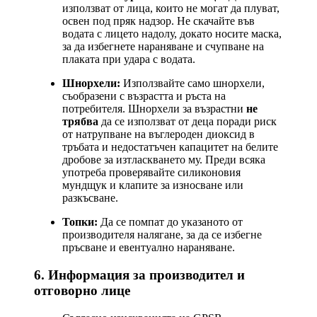
използват от лица, които не могат да плуват,
освен под пряк надзор. Не скачайте във
водата с лицето надолу, докато носите маска,
за да избегнете нараняване и счупване на
плаката при удара с водата.
Шнорхели:
Използвайте само шнорхели,
съобразени с възрастта и ръста на
потребителя. Шнорхели за възрастни
не
трябва
да се използват от деца поради риск
от натрупване на въглероден диоксид в
тръбата и недостатъчен капацитет на белите
дробове за изтласкването му. Преди всяка
употреба проверявайте силиконовия
мундщук и клапите за износване или
разкъсване.
Топки:
Да се помпат до указаното от
производителя налягане, за да се избегне
пръсване и евентуално нараняване.
6. Информация за производител и
отговорно лице