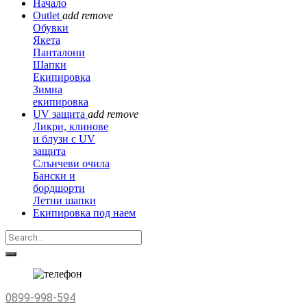
Начало
Outlet
add
remove
Обувки
Якета
Панталони
Шапки
Екипировка
Зимна
екипировка
UV защита
add
remove
Ликри, клинове
и блузи с UV
защита
Слънчеви очила
Бански и
бордшорти
Летни шапки
Екипировка под наем
0899-998-594