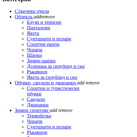
Слънчеви очила
Облекла
add
remove
Блузи и тениски
Панталони
Якета
Суитшърти и полари
Спортни екипи
Чорапи
Шапки
Зимни шапки
Долнища за сноуборд и ски
Ръкавици
Якета за сноуборд и ски
Обувки, сандали и джапанки
add
remove
Спортни и туристически
обувки
Сандали
Джапанки
Зимни спортове
add
remove
Термобельо
Чорапи
Суитшърти и полари
Ръкавици