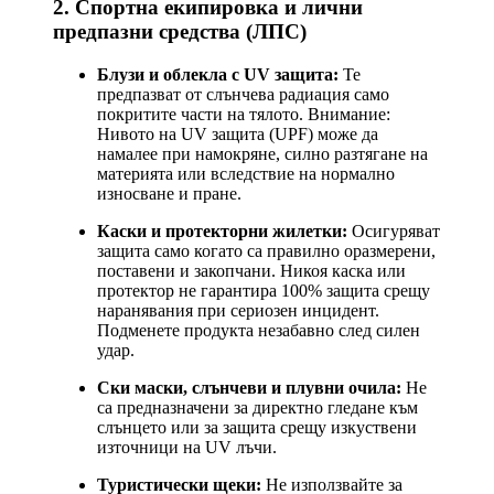
2. Спортна екипировка и лични
предпазни средства (ЛПС)
Блузи и облекла с UV защита:
Те
предпазват от слънчева радиация само
покритите части на тялото. Внимание:
Нивото на UV защита (UPF) може да
намалее при намокряне, силно разтягане на
материята или вследствие на нормално
износване и пране.
Каски и протекторни жилетки:
Осигуряват
защита само когато са правилно оразмерени,
поставени и закопчани. Никоя каска или
протектор не гарантира 100% защита срещу
наранявания при сериозен инцидент.
Подменете продукта незабавно след силен
удар.
Ски маски, слънчеви и плувни очила:
Не
са предназначени за директно гледане към
слънцето или за защита срещу изкуствени
източници на UV лъчи.
Туристически щеки:
Не използвайте за