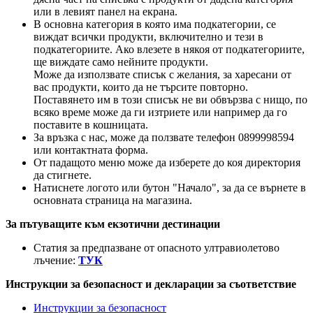
или в левият панел на екрана.
В основна категория в която има подкатегории, се
виждат всички продукти, включително и тези в
подкатегориите. Ако влезете в някоя от подкатегориите,
ще виждате само нейните продукти.
Може да използвате списък с желания, за харесани от
вас продукти, които да не търсите повторно.
Поставянето им в този списък не ви обвързва с нищо, по
всяко време може да ги изтриете или например да го
поставите в кошницата.
За връзка с нас, може да ползвате телефон 0899998594
или контактната форма.
От падащото меню може да изберете до коя директория
да стигнете.
Натиснете логото или бутон "Начало", за да се върнете в
основната страница на магазина.
За пътуващите към екзотични дестинации
Статия за предпазване от опасното ултравиолетово
лъчение:
ТУК
Инструкции за безопасност и декларации за съответствие
Инструкции за безопасност