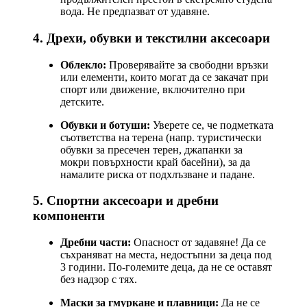
вода. Не предпазват от удавяне.
4. Дрехи, обувки и текстилни аксесоари
Облекло:
Проверявайте за свободни връзки
или елементи, които могат да се закачат при
спорт или движение, включително при
детските.
Обувки и ботуши:
Уверете се, че подметката
съответства на терена (напр. туристически
обувки за пресечен терен, джапанки за
мокри повърхности край басейни), за да
намалите риска от подхлъзване и падане.
5. Спортни аксесоари и дребни
компоненти
Дребни части:
Опасност от задавяне! Да се
съхраняват на места, недостъпни за деца под
3 години. По-големите деца, да не се оставят
без надзор с тях.
Маски за гмуркане и плавници:
Да не се