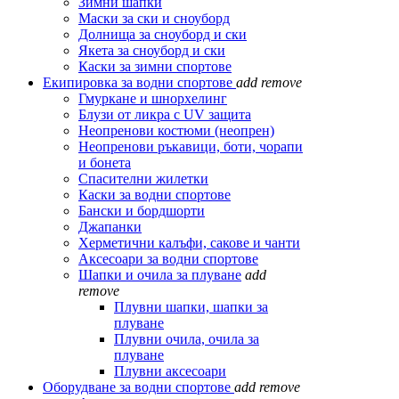
Зимни шапки
Маски за ски и сноуборд
Долнища за сноуборд и ски
Якета за сноуборд и ски
Каски за зимни спортове
Екипировка за водни спортове
add
remove
Гмуркане и шнорхелинг
Блузи от ликра с UV защита
Неопренови костюми (неопрен)
Неопренови ръкавици, боти, чорапи
и бонета
Спасителни жилетки
Каски за водни спортове
Бански и бордшорти
Джапанки
Херметични калъфи, сакове и чанти
Аксесоари за водни спортове
Шапки и очила за плуване
add
remove
Плувни шапки, шапки за
плуване
Плувни очила, очила за
плуване
Плувни аксесоари
Оборудване за водни спортове
add
remove