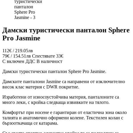
Дамски туристически панталон Sphere
Pro Jasmine
112€ / 219.05лв
79€ / 154.51лв
Спестявате 33€
С включен ДДС
В наличност
Дамски туристически панталон Sphere Pro
Jasmine
.
Дамските панталони
Jasmine
са направени от изключително
висок клас материя с DWR покритие.
Изработени от износоустойчива материя, панталоните са
много леки, с кройка следваща извивките на тялото.
Комфортът при носене е гарантиран от еластична зона около
талията и анатомично оформени колене. Текстилен колан с
бързооткачаща се катарама.