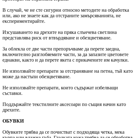
В случай, че не сте сигурни относно методите на обработка
или, ако не знаете как да отстраните замърсяванията, не
експериментирайте.
Изсушаването на дрехите на пряка слънчева светлина
представлява риск от втвърдяване и обезцветяване.
За облекла от две части препоръчваме да перете заедна,
включително разглобяемите части, за да запазите цветовете
еднакви, както и да перете якета с прикачените им качулки.
Не използвайте препарати за отстраняване на петна, тъй като
може да настъпи обезцветяване.
Не използвайте препарати, които съдържат избелващи
съставки.
Поддържайте текстилните аксесоари по същия начин като
дрехите.
ОБУВКИ
Обувките трябва да се почистват с подходяща четка, мека
кърпа или влажна гъба. Гладката кожа трябва да се обработва