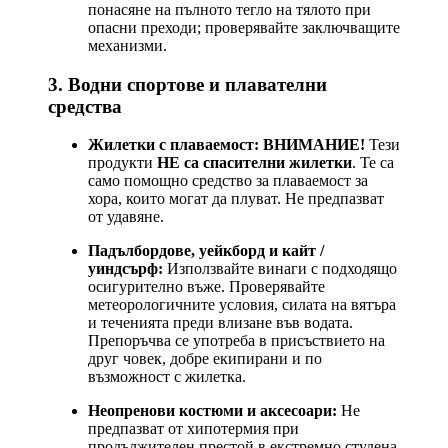
понасяне на пълното тегло на тялото при
опасни преходи; проверявайте заключващите
механизми.
3. Водни спортове и плавателни
средства
Жилетки с плаваемост:
ВНИМАНИЕ!
Тези
продукти
НЕ са спасителни жилетки
. Те са
само помощно средство за плаваемост за
хора, които могат да плуват. Не предпазват
от удавяне.
Падълбордове, уейкборд и кайт /
уиндсърф:
Използвайте винаги с подходящо
осигурително въже. Проверявайте
метеорологичните условия, силата на вятъра
и теченията преди влизане във водата.
Препоръчва се употреба в присъствието на
друг човек, добре екипирани и по
възможност с жилетка.
Неопренови костюми и аксесоари:
Не
предпазват от хипотермия при
продължителен престой в екстремно студена