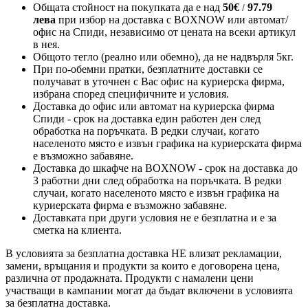
Общата стойност на покупката да е над
50
€
97.79
/
лева
при избор на доставка с BOXNOW или автомат/
офис на Спиди
, независимо от цената на всеки артикул
в нея.
Общото тегло (реално или обемно), да не надвърля 5кг.
При по-обемни пратки, безплатните доставки се
получават в уточнен с Вас офис на куриерска фирма,
избрана според специфичните и условия.
Доставка до офис или автомат на куриерска фирма
Спиди - срок на доставка един работен ден след
обработка на поръчката. В редки случаи, когато
населеното място е извън графика на куриерската фирма
е възможно забавяне.
Доставка до шкафче на
BOXNOW
- срок на доставка до
3 работни дни след обработка на поръчката. В редки
случаи, когато населеното място е извън графика на
куриерската фирма е възможно забавяне.
Доставката при други условия не е безплатна и е за
сметка на клиента.
В условията за безплатна доставка НЕ влизат рекламации,
замени, връщания и продукти за които е договорена цена,
различна от продажната. Продукти с намалени цени
участващи в кампании могат да бъдат включени в условията
за безплатна доставка.