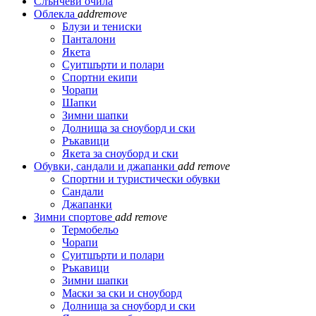
Слънчеви очила
Облекла
add
remove
Блузи и тениски
Панталони
Якета
Суитшърти и полари
Спортни екипи
Чорапи
Шапки
Зимни шапки
Долнища за сноуборд и ски
Ръкавици
Якета за сноуборд и ски
Обувки, сандали и джапанки
add
remove
Спортни и туристически обувки
Сандали
Джапанки
Зимни спортове
add
remove
Термобельо
Чорапи
Суитшърти и полари
Ръкавици
Зимни шапки
Маски за ски и сноуборд
Долнища за сноуборд и ски