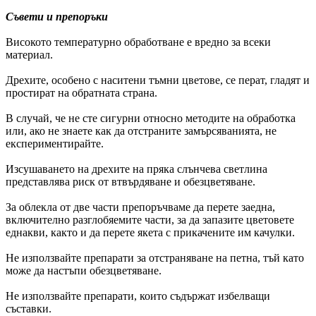
Съвети и препоръки
Високото температурно обработване е вредно за всеки
материал.
Дрехите, особено с наситени тъмни цветове, се перат, гладят и
простират на обратната страна.
В случай, че не сте сигурни относно методите на обработка
или, ако не знаете как да отстраните замърсяванията, не
експериментирайте.
Изсушаването на дрехите на пряка слънчева светлина
представлява риск от втвърдяване и обезцветяване.
За облекла от две части препоръчваме да перете заедна,
включително разглобяемите части, за да запазите цветовете
еднакви, както и да перете якета с прикачените им качулки.
Не използвайте препарати за отстраняване на петна, тъй като
може да настъпи обезцветяване.
Не използвайте препарати, които съдържат избелващи
съставки.