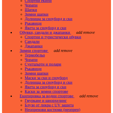
Спортни екипи
Чорапи
Шапки
Зимни шапки
Долнища за сноуборд и ски
Ръкавици
Якета за сноуборд и ски
Обувки, сандали и джапанки
add
remove
Спортни и туристически обувки
Сандали
Джапанки
Зимни спортове
add
remove
Термобельо
Чорапи
Суитшърти и полари
Ръкавици
Зимни шапки
Маски за ски и сноуборд
Долнища за сноуборд и ски
Якета за сноуборд и ски
Каски за зимни спортове
Екипировка за водни спортове
add
remove
Гмуркане и шнорхелинг
Блузи от ликра с UV защита
Неопренови костюми (неопрен)