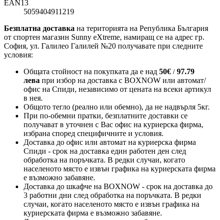
EAN13
5059404911219
Безплатна доставка
на територията на Република България
от спортен магазин Sunny eXtreme, намиращ се на адрес гр.
София, ул. Галилео Галилей №20 получавате при следните
условия:
Общата стойност на покупката да е над
50
€
97.79
/
лева
при избор на доставка с BOXNOW или автомат/
офис на Спиди
, независимо от цената на всеки артикул
в нея.
Общото тегло (реално или обемно), да не надвърля 5кг.
При по-обемни пратки, безплатните доставки се
получават в уточнен с Вас офис на куриерска фирма,
избрана според специфичните и условия.
Доставка до офис или автомат на куриерска фирма
Спиди - срок на доставка един работен ден след
обработка на поръчката. В редки случаи, когато
населеното място е извън графика на куриерската фирма
е възможно забавяне.
Доставка до шкафче на
BOXNOW
- срок на доставка до
3 работни дни след обработка на поръчката. В редки
случаи, когато населеното място е извън графика на
куриерската фирма е възможно забавяне.