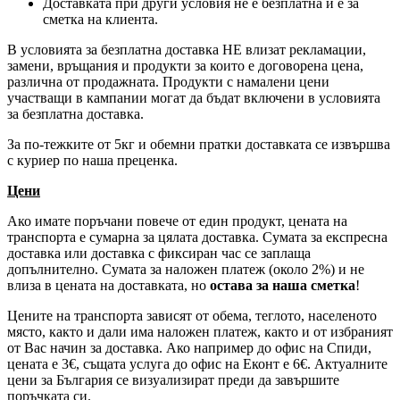
Доставката при други условия не е безплатна и е за
сметка на клиента.
В условията за безплатна доставка НЕ влизат рекламации,
замени, връщания и продукти за които е договорена цена,
различна от продажната. Продукти с намалени цени
участващи в кампании могат да бъдат включени в условията
за безплатна доставка.
За по-тежките от 5кг и обемни пратки доставката се извършва
с куриер по наша преценка.
Цени
Ако имате поръчани повече от един продукт, цената на
транспорта е сумарна за цялата доставка. Сумата за експресна
доставка или доставка с фиксиран час се заплаща
допълнително. Сумата за наложен платеж (около 2%) и не
влиза в цената на доставката, но
остава за наша сметка
!
Цените на транспорта зависят от обема, теглото, населеното
място, както и дали има наложен платеж, както и от избраният
от Вас начин за доставка. Ако например до офис на Спиди,
цената е 3
€
, същата услуга до офис на Еконт е 6
€
. Актуалните
цени за България се визуализират преди да завършите
поръчката си.