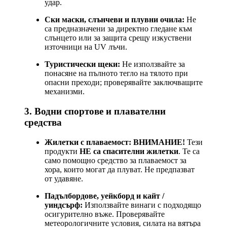
удар.
Ски маски, слънчеви и плувни очила:
Не
са предназначени за директно гледане към
слънцето или за защита срещу изкуствени
източници на UV лъчи.
Туристически щеки:
Не използвайте за
понасяне на пълното тегло на тялото при
опасни преходи; проверявайте заключващите
механизми.
3. Водни спортове и плавателни
средства
Жилетки с плаваемост:
ВНИМАНИЕ!
Тези
продукти
НЕ са спасителни жилетки
. Те са
само помощно средство за плаваемост за
хора, които могат да плуват. Не предпазват
от удавяне.
Падълбордове, уейкборд и кайт /
уиндсърф:
Използвайте винаги с подходящо
осигурително въже. Проверявайте
метеорологичните условия, силата на вятъра