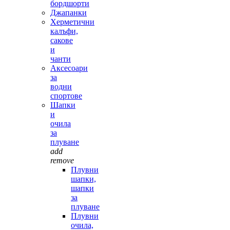
бордшорти
Джапанки
Херметични
калъфи,
сакове
и
чанти
Аксесоари
за
водни
спортове
Шапки
и
очила
за
плуване
add
remove
Плувни
шапки,
шапки
за
плуване
Плувни
очила,