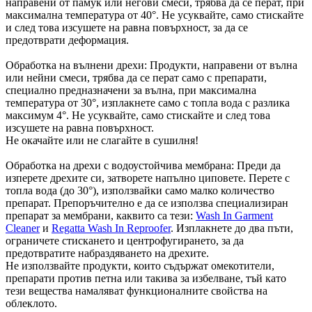
направени от памук или негови смеси, трябва да се перат, при
максимална температура от 40°. Не усуквайте, само стискайте
и след това изсушете на равна повърхност, за да се
предотврати деформация.
Обработка на вълнени дрехи: Продукти, направени от вълна
или нейни смеси, трябва да се перат само с препарати,
специално предназначени за вълна, при максимална
температура от 30°, изплакнете само с топла вода с разлика
максимум 4°. Не усуквайте, само стискайте и след това
изсушете на равна повърхност.
Не окачайте или не слагайте в сушилня!
Обработка на дрехи с водоустойчива мембрана: Преди да
изперете дрехите си, затворете напълно циповете. Перете с
топла вода (до 30°), използвайки само малко количество
препарат. Препоръчително е да се използва специализиран
препарат за мембрани, каквито са тези:
Wash In Garment
Cleaner
и
Regatta Wash In Reproofer
. Изплакнете до два пъти,
ограничете стискането и центрофугирането, за да
предотвратите набраздяването на дрехите.
Не използвайте продукти, които съдържат омекотители,
препарати против петна или такива за избелване, тъй като
тези вещества намаляват функционалните свойства на
облеклото.