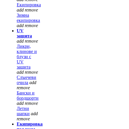
Екипировка
add
remove
Зимна
екипировка
add
remove
UV
защита
add
remove
Ликри,
клинове и
блузи с
UV
защита
add
remove
Слънчеви
очила
add
remove
Бански и
бордшорти
add
remove
Летни
шапки
add
remove
Екипировка