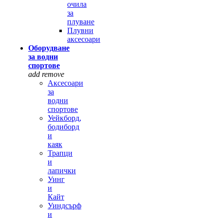
очила
за
плуване
Плувни
аксесоари
Оборудване
за водни
спортове
add
remove
Аксесоари
за
водни
спортове
Уейкборд,
бодиборд
и
каяк
Трапци
и
лапички
Уинг
и
Кайт
Уиндсърф
и