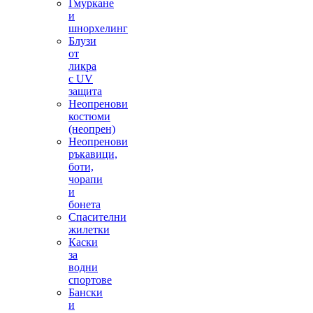
Гмуркане
и
шнорхелинг
Блузи
от
ликра
с UV
защита
Неопренови
костюми
(неопрен)
Неопренови
ръкавици,
боти,
чорапи
и
бонета
Спасителни
жилетки
Каски
за
водни
спортове
Бански
и