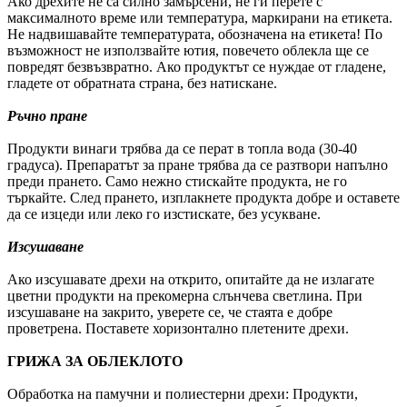
Ако дрехите не са силно замърсени, не ги перете с
максималното време или температура, маркирани на етикета.
Не надвишавайте температурата, обозначена на етикета! По
възможност не използвайте ютия, повечето облекла ще се
повредят безвъзвратно. Ако продуктът се нуждае от гладене,
гладете от обратната страна, без натискане.
Ръчно пране
Продукти винаги трябва да се перат в топла вода (30-40
градуса). Препаратът за пране трябва да се разтвори напълно
преди прането. Само нежно стискайте продукта, не го
търкайте. След прането, изплакнете продукта добре и оставете
да се изцеди или леко го изстискате, без усукване.
Изсушаване
Ако изсушавате дрехи на открито, опитайте да не излагате
цветни продукти на прекомерна слънчева светлина. При
изсушаване на закрито, уверете се, че стаята е добре
проветрена. Поставете хоризонтално плетените дрехи.
ГРИЖА ЗА ОБЛЕКЛОТО
Обработка на памучни и полиестерни дрехи: Продукти,