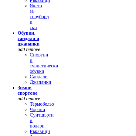
Ръкавици
Якета
за
сноуборд
и
ски
Обувки,
сандали и
джапанки
add
remove
Спортни
и
туристически
обувки
Сандали
Джапанки
Зимни
спортове
add
remove
Термобельо
Чорапи
Суитшърти
и
полари
Ръкавици