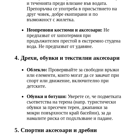
и теченията преди влизане във водата.
Препоръчва се употреба в присъствието на
друг човек, добре екипирани и по
възможност с жилетка.
Неопренови костюми и аксесоари:
Не
предпазват от хипотермия при
продължителен престой в екстремно студена
вода. Не предпазват от удавяне.
4. Дрехи, обувки и текстилни аксесоари
Облекло:
Проверявайте за свободни връзки
или елементи, които могат да се закачат при
спорт или движение, включително при
детските.
Обувки и ботуши:
Уверете се, че подметката
съответства на терена (напр. туристически
обувки за пресечен терен, джапанки за
мокри повърхности край басейни), за да
намалите риска от подхлъзване и падане.
5. Спортни аксесоари и дребни