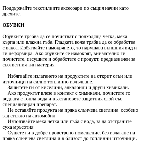
Поддържайте текстилните аксесоари по същия начин като
дрехите.
ОБУВКИ
Обувките трябва да се почистват с подходяща четка, мека
кърпа или влажна гъба. Гладката кожа трябва да се обработва
с вакса. Избягвайте намокрянето, то нарушава външния вид и
ги деформира. Ако обувките се намокрят, внимателно ги
почистете, изсушите и обработете с продукт, предназначен за
съответния тип материя.
Избягвайте излагането на продуктите на открит огън или
източници на силно топлинно излъчване.
Защитете ги от киселини, алкалоиди и други химикали.
Ако продуктът влезе в контакт с химикали, почистете го
веднага с топла вода и възстановете защитния слой със
специализиран препарат.
Не оставяйте продукта на пряка слънчева светлина, особено
зад стъкло на автомобил.
Използвайте мека четка или гъба с вода, за да отстраните
суха мръсотия.
Сушете ги в добре проветрено помещение, без излагане на
пряка слънчева светлина и в близост до топлинни източници.