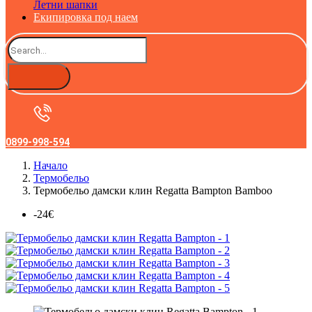
Летни шапки
Екипировка под наем
0899-998-594
Начало
Термобельо
Термобельо дамски клин Regatta Bampton Bamboo
-24€