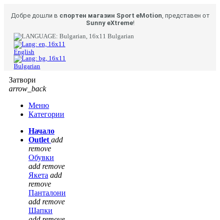
Добре дошли в
спортен магазин Sport eMotion
, представен от
Sunny eXtreme
!
Bulgarian
English
Bulgarian
Затвори
arrow_back
Меню
Категории
Начало
Outlet
add
remove
Обувки
add
remove
Якета
add
remove
Панталони
add
remove
Шапки
add
remove