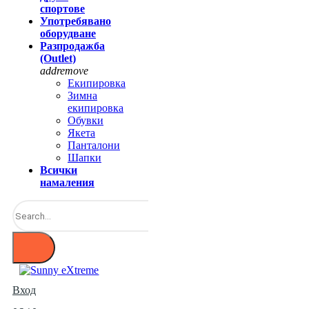
спортове
Употребявано
оборудване
Разпродажба
(Outlet)
add
remove
Екипировка
Зимна
екипировка
Обувки
Якета
Панталони
Шапки
Всички
намаления
Вход