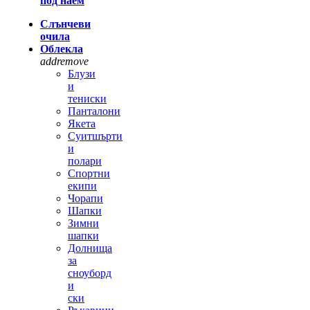
под наем
Слънчеви
очила
Облекла
add
remove
Блузи
и
тениски
Панталони
Якета
Суитшърти
и
полари
Спортни
екипи
Чорапи
Шапки
Зимни
шапки
Долнища
за
сноуборд
и
ски