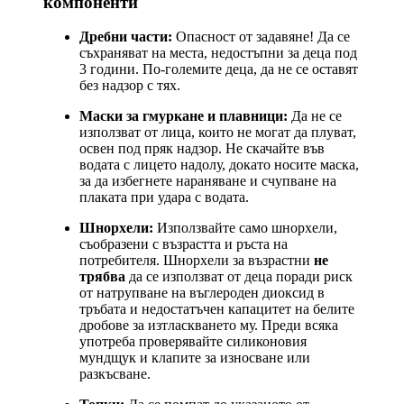
компоненти
Дребни части:
Опасност от задавяне! Да се
съхраняват на места, недостъпни за деца под
3 години. По-големите деца, да не се оставят
без надзор с тях.
Маски за гмуркане и плавници:
Да не се
използват от лица, които не могат да плуват,
освен под пряк надзор. Не скачайте във
водата с лицето надолу, докато носите маска,
за да избегнете нараняване и счупване на
плаката при удара с водата.
Шнорхели:
Използвайте само шнорхели,
съобразени с възрастта и ръста на
потребителя. Шнорхели за възрастни
не
трябва
да се използват от деца поради риск
от натрупване на въглероден диоксид в
тръбата и недостатъчен капацитет на белите
дробове за изтласкването му. Преди всяка
употреба проверявайте силиконовия
мундщук и клапите за износване или
разкъсване.