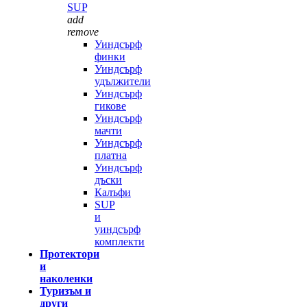
SUP
add
remove
Уиндсърф
финки
Уиндсърф
удължители
Уиндсърф
гикове
Уиндсърф
мачти
Уиндсърф
платна
Уиндсърф
дъски
Калъфи
SUP
и
уиндсърф
комплекти
Протектори
и
наколенки
Туризъм и
други