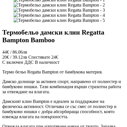
Термобельо дамски клин Regatta
Bampton Bamboo
44€ / 86.06лв
20€ / 39.12лв
Спестявате 24€
С включен ДДС
В наличност
Термо бельо Regatta Bampton от бамбукова материя.
Дамско долнище за активен спорт, направено от полиестер и
бамбукови нишки. Тази комбинация върши страхотна работа
за отвеждане на влагата.
Дамският клин Bampton е идеален за поддържане на
физическа активност. Отличава се със смес от полиестер и
бамбукови нишки с добра абсорбираща способност, която
извежда влагата на повърхността.
Отвежда влагата при изпотявaне навън от тялото. Запазва