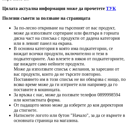
Цялата актуална информация може да прочетете
ТУК
Полезни съвети за ползване на страницата
За по-лесно откриване на търсеният от вас продукт,
може да използвате сортиране или филтъра в горната
дясна част на списъка с продукти от дадена категория
или в левият панел на екрана.
В основна категория в която има подкатегории, се
виждат всички продукти, включително и тези в
подкатегориите. Ако влезете в някоя от подкатегориите,
ще виждате само нейните продукти.
Може да използвате списък с желания, за харесани от
вас продукти, които да не търсите повторно.
Поставянето им в този списък не ви обвързва с нищо, по
всяко време може да ги изтриете или например да го
поставите в кошницата.
За връзка с нас, може да ползвате телефон 0899998594
или контактната форма.
От падащото меню може да изберете до коя директория
да стигнете.
Натиснете логото или бутон "Начало", за да се върнете в
основната страница на магазина.