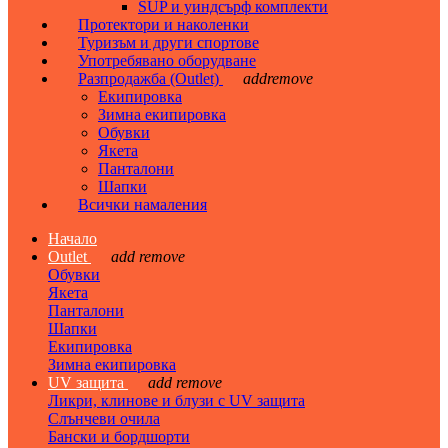
SUP и уиндсърф комплекти
Протектори и наколенки
Туризъм и други спортове
Употребявано оборудване
Разпродажба (Outlet)
add
remove
Екипировка
Зимна екипировка
Обувки
Якета
Панталони
Шапки
Всички намаления
Начало
Outlet
add
remove
Обувки
Якета
Панталони
Шапки
Екипировка
Зимна екипировка
UV защита
add
remove
Ликри, клинове и блузи с UV защита
Слънчеви очила
Бански и бордшорти