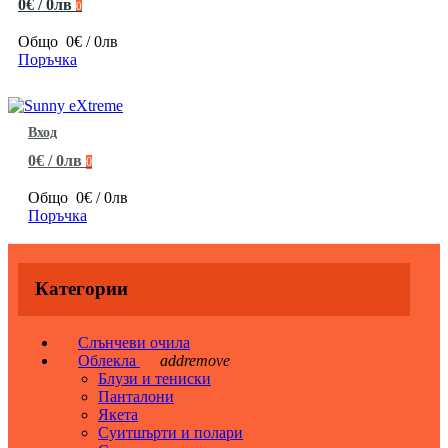
0€ / 0лв
0
Общо
0€ / 0лв
Поръчка
Вход
0€ / 0лв
0
Общо
0€ / 0лв
Поръчка
Категории
Слънчеви очила
Облекла
add
remove
Блузи и тениски
Панталони
Якета
Суитшърти и полари