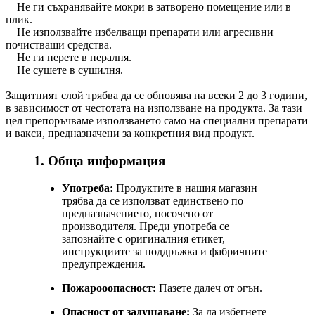
Не ги съхранявайте мокри в затворено помещение или в
плик.
Не използвайте избелващи препарати или агресивни
почистващи средства.
Не ги перете в пералня.
Не сушете в сушилня.
Защитният слой трябва да се обновява на всеки 2 до 3 години,
в зависимост от честотата на използване на продукта. За тази
цел препоръчваме използването само на специални препарати
и вакси, предназначени за конкретния вид продукт.
1. Обща информация
Употреба:
Продуктите в нашия магазин
трябва да се използват единствено по
предназначението, посочено от
производителя. Преди употреба се
запознайте с оригиналния етикет,
инструкциите за поддръжка и фабричните
предупреждения.
Пожарооопасност:
Пазете далеч от огън.
Опасност от задушаване:
За да избегнете