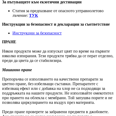
За пътуващите към екзотични дестинации
Статия за предпазване от опасното ултравиолетово
лъчение:
ТУК
Инструкции за безопасност и декларации за съответствие
Инструкции за безопасност
ПРАНЕ
Някои продукти може да изпускат цвят по време на първите
няколко изпирания. Тези продукти трябва да се перат отделно,
преди да цвета да се стабилизира.
Машинно пране
Препоръчва се използването на качествени препарати за
цветно пране, без избелващи съставки. Препаратите с
избелващ ефект или с добавка на хлор не са подходящи за
поддръжката на нашите продукти. Не използвайте омекотител
при прането на облекла с мембрани. Той запушва порите и не
позволява циркулирането на въздух през материята.
Преди пране проверете за забравени предмети в джобовете.