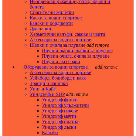
Неопренови ръкавици, боти, чорапи и
бонета
Спасителни жилетки
Каски за водни спортове
Бански и бордшорти
Джапанки
Херметични калъфи, сакове и чанти
Аксесоари за водни спортове
Шапки и очила за плуване
add
remove
Плувни шапки, шапки за плуване
Плувни очила, очила за плуване
Плувни аксесоари
Оборудване за водни спортове
add
remove
Аксесоари за водни спортове
Уейкборд, бодиборд и каяк
Трапци и лапички
Уинг и Кайт
Уиндсърф и SUP
add
remove
Уиндсърф финки
Уиндсърф удължители
Уиндсърф гикове
Уиндсърф мачти
Уиндсърф платна
Уиндсърф дъски
Калъфи