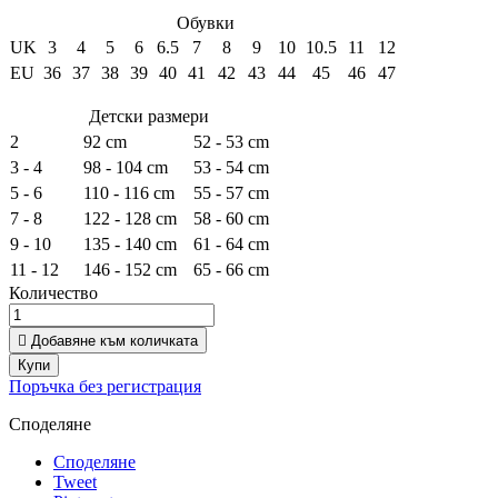
Обувки
UK
3
4
5
6
6.5
7
8
9
10
10.5
11
12
EU
36
37
38
39
40
41
42
43
44
45
46
47
Детски размери
2
92 cm
52 - 53 cm
3 - 4
98 - 104 cm
53 - 54 cm
5 - 6
110 - 116 cm
55 - 57 cm
7 - 8
122 - 128 cm
58 - 60 cm
9 - 10
135 - 140 cm
61 - 64 cm
11 - 12
146 - 152 cm
65 - 66 cm
Количество

Добавяне към количката
Купи
Поръчка без регистрация
Споделяне
Споделяне
Tweet