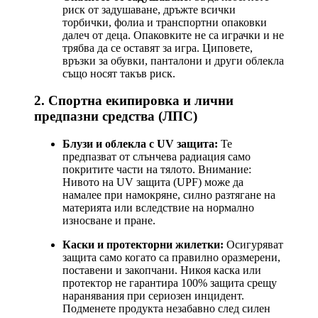
риск от задушаване, дръжте всички
торбички, фолиа и транспортни опаковки
далеч от деца. Опаковките не са играчки и не
трябва да се оставят за игра. Циповете,
връзки за обувки, панталони и други облекла
също носят такъв риск.
2. Спортна екипировка и лични
предпазни средства (ЛПС)
Блузи и облекла с UV защита:
Те
предпазват от слънчева радиация само
покритите части на тялото. Внимание:
Нивото на UV защита (UPF) може да
намалее при намокряне, силно разтягане на
материята или вследствие на нормално
износване и пране.
Каски и протекторни жилетки:
Осигуряват
защита само когато са правилно оразмерени,
поставени и закопчани. Никоя каска или
протектор не гарантира 100% защита срещу
наранявания при сериозен инцидент.
Подменете продукта незабавно след силен