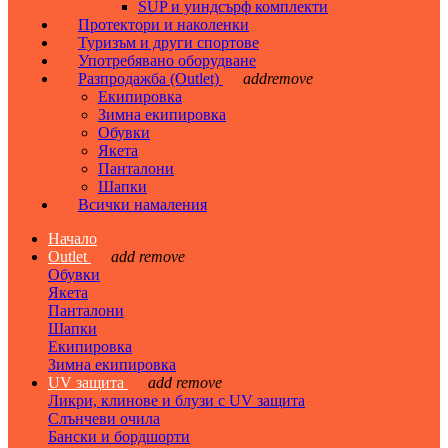
SUP и уиндсърф комплекти
Протектори и наколенки
Туризъм и други спортове
Употребявано оборудване
Разпродажба (Outlet)
add
remove
Екипировка
Зимна екипировка
Обувки
Якета
Панталони
Шапки
Всички намаления
Начало
Outlet
add
remove
Обувки
Якета
Панталони
Шапки
Екипировка
Зимна екипировка
UV защита
add
remove
Ликри, клинове и блузи с UV защита
Слънчеви очила
Бански и бордшорти