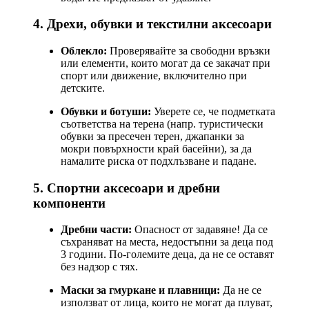
4. Дрехи, обувки и текстилни аксесоари
Облекло:
Проверявайте за свободни връзки
или елементи, които могат да се закачат при
спорт или движение, включително при
детските.
Обувки и ботуши:
Уверете се, че подметката
съответства на терена (напр. туристически
обувки за пресечен терен, джапанки за
мокри повърхности край басейни), за да
намалите риска от подхлъзване и падане.
5. Спортни аксесоари и дребни
компоненти
Дребни части:
Опасност от задавяне! Да се
съхраняват на места, недостъпни за деца под
3 години. По-големите деца, да не се оставят
без надзор с тях.
Маски за гмуркане и плавници:
Да не се
използват от лица, които не могат да плуват,