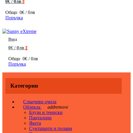
0€ / 0лв
0
Общо
0€ / 0лв
Поръчка
Вход
0€ / 0лв
0
Общо
0€ / 0лв
Поръчка
Категории
Слънчеви очила
Облекла
add
remove
Блузи и тениски
Панталони
Якета
Суитшърти и полари