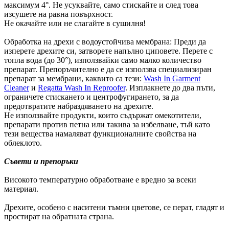
максимум 4°. Не усуквайте, само стискайте и след това
изсушете на равна повърхност.
Не окачайте или не слагайте в сушилня!
Обработка на дрехи с водоустойчива мембрана: Преди да
изперете дрехите си, затворете напълно циповете. Перете с
топла вода (до 30°), използвайки само малко количество
препарат. Препоръчително е да се използва специализиран
препарат за мембрани, каквито са тези:
Wash In Garment
Cleaner
и
Regatta Wash In Reproofer
. Изплакнете до два пъти,
ограничете стискането и центрофугирането, за да
предотвратите набраздяването на дрехите.
Не използвайте продукти, които съдържат омекотители,
препарати против петна или такива за избелване, тъй като
тези вещества намаляват функционалните свойства на
облеклото.
Съвети и препоръки
Високото температурно обработване е вредно за всеки
материал.
Дрехите, особено с наситени тъмни цветове, се перат, гладят и
простират на обратната страна.