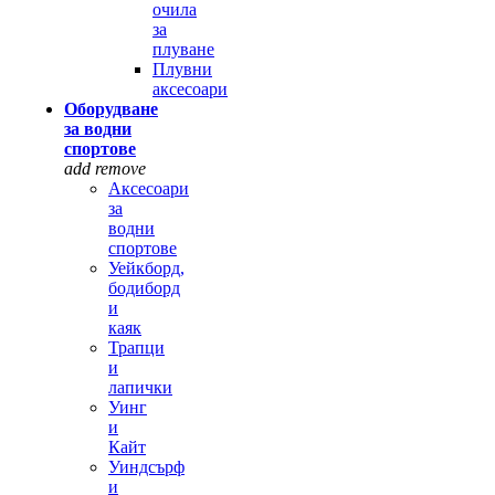
очила
за
плуване
Плувни
аксесоари
Оборудване
за водни
спортове
add
remove
Аксесоари
за
водни
спортове
Уейкборд,
бодиборд
и
каяк
Трапци
и
лапички
Уинг
и
Кайт
Уиндсърф
и