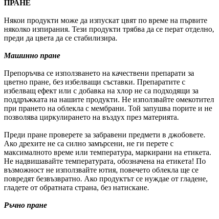
ПРАНЕ
Някои продукти може да изпускат цвят по време на първите
няколко изпирания. Тези продукти трябва да се перат отделно,
преди да цвета да се стабилизира.
Машинно пране
Препоръчва се използването на качествени препарати за
цветно пране, без избелващи съставки. Препаратите с
избелващ ефект или с добавка на хлор не са подходящи за
поддръжката на нашите продукти. Не използвайте омекотител
при прането на облекла с мембрани. Той запушва порите и не
позволява циркулирането на въздух през материята.
Преди пране проверете за забравени предмети в джобовете.
Ако дрехите не са силно замърсени, не ги перете с
максималното време или температура, маркирани на етикета.
Не надвишавайте температурата, обозначена на етикета! По
възможност не използвайте ютия, повечето облекла ще се
повредят безвъзвратно. Ако продуктът се нуждае от гладене,
гладете от обратната страна, без натискане.
Ръчно пране