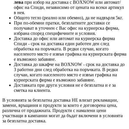
лева
при избор на доставка с BOXNOW или автомат/
офис на Спиди
, независимо от цената на всеки артикул
в нея.
Общото тегло (реално или обемно), да не надвърля 5кг.
При по-обемни пратки, безплатните доставки се
получават в уточнен с Вас офис на куриерска фирма,
избрана според специфичните и условия.
Доставка до офис или автомат на куриерска фирма
Спиди - срок на доставка един работен ден след
обработка на поръчката. В редки случаи, когато
населеното място е извън графика на куриерската фирма
е възможно забавяне.
Доставка до шкафче на
BOXNOW
- срок на доставка до
3 работни дни след обработка на поръчката. В редки
случаи, когато населеното място е извън графика на
куриерската фирма е възможно забавяне.
Доставката при други условия не е безплатна и е за
сметка на клиента.
В условията за безплатна доставка НЕ влизат рекламации,
замени, връщания и продукти за които е договорена цена,
различна от продажната. Продукти с намалени цени
участващи в кампании могат да бъдат включени в условията
за безплатна доставка.