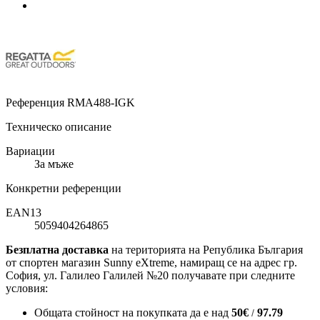
Референция
RMA488-IGK
Техническо описание
Вариации
За мъже
Конкретни референции
EAN13
5059404264865
Безплатна доставка
на територията на Република България
от спортен магазин Sunny eXtreme, намиращ се на адрес гр.
София, ул. Галилео Галилей №20 получавате при следните
условия:
Общата стойност на покупката да е над
50
€
97.79
/