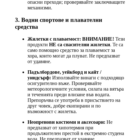
опасни преходи; проверявайте заключващите
механизми.
3. Водни спортове и плавателни
средства
Жилетки с плаваемост:
ВНИМАНИЕ!
Тези
продукти
НЕ са спасителни жилетки
. Те са
само помощно средство за плаваемост за
хора, които могат да плуват. Не предпазват
от удавяне.
Падълбордове, уейкборд и кайт /
уиндсърф:
Използвайте винаги с подходящо
осигурително въже. Проверявайте
метеорологичните условия, силата на вятъра
и теченията преди влизане във водата.
Препоръчва се употреба в присъствието на
друг човек, добре екипирани и по
възможност с жилетка.
Неопренови костюми и аксесоари:
Не
предпазват от хипотермия при
продължителен престой в екстремно студена
вода. Не предпазват от удавяне.