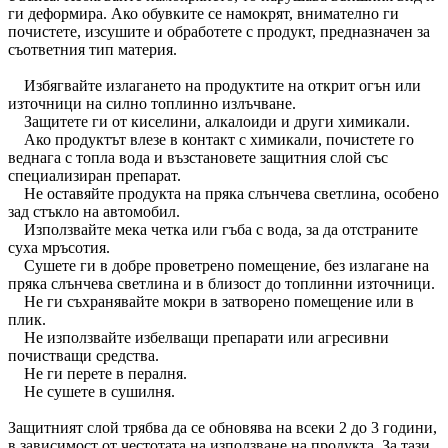
ги деформира. Ако обувките се намокрят, внимателно ги
почистете, изсушите и обработете с продукт, предназначен за
съответния тип материя.
Избягвайте излагането на продуктите на открит огън или
източници на силно топлинно излъчване.
Защитете ги от киселини, алкалоиди и други химикали.
Ако продуктът влезе в контакт с химикали, почистете го
веднага с топла вода и възстановете защитния слой със
специализиран препарат.
Не оставяйте продукта на пряка слънчева светлина, особено
зад стъкло на автомобил.
Използвайте мека четка или гъба с вода, за да отстраните
суха мръсотия.
Сушете ги в добре проветрено помещение, без излагане на
пряка слънчева светлина и в близост до топлинни източници.
Не ги съхранявайте мокри в затворено помещение или в
плик.
Не използвайте избелващи препарати или агресивни
почистващи средства.
Не ги перете в пералня.
Не сушете в сушилня.
Защитният слой трябва да се обновява на всеки 2 до 3 години,
в зависимост от честотата на използване на продукта. За тази