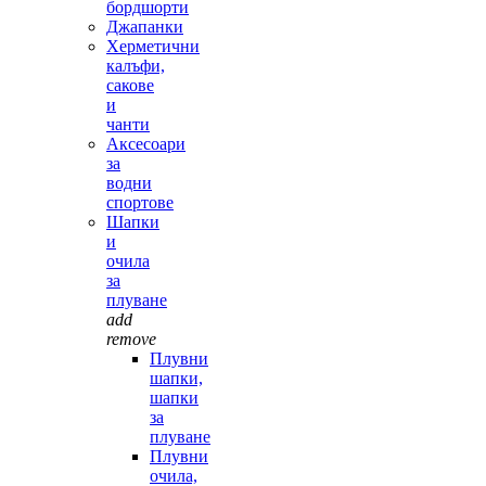
бордшорти
Джапанки
Херметични
калъфи,
сакове
и
чанти
Аксесоари
за
водни
спортове
Шапки
и
очила
за
плуване
add
remove
Плувни
шапки,
шапки
за
плуване
Плувни
очила,