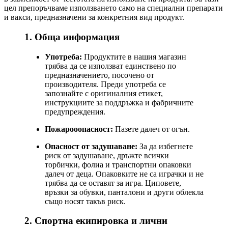
цел препоръчваме използването само на специални препарати
и вакси, предназначени за конкретния вид продукт.
1. Обща информация
Употреба:
Продуктите в нашия магазин
трябва да се използват единствено по
предназначението, посочено от
производителя. Преди употреба се
запознайте с оригиналния етикет,
инструкциите за поддръжка и фабричните
предупреждения.
Пожарооопасност:
Пазете далеч от огън.
Опасност от задушаване:
За да избегнете
риск от задушаване, дръжте всички
торбички, фолиа и транспортни опаковки
далеч от деца. Опаковките не са играчки и не
трябва да се оставят за игра. Циповете,
връзки за обувки, панталони и други облекла
също носят такъв риск.
2. Спортна екипировка и лични