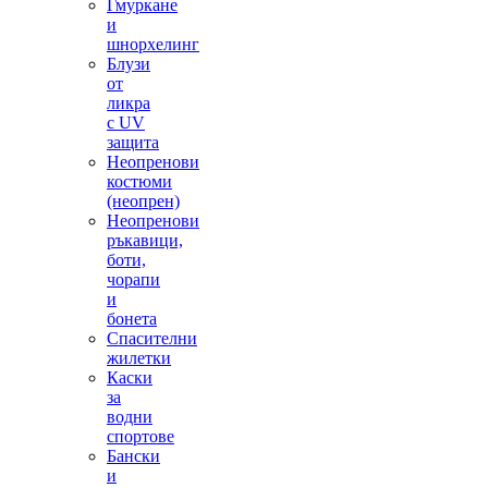
Гмуркане
и
шнорхелинг
Блузи
от
ликра
с UV
защита
Неопренови
костюми
(неопрен)
Неопренови
ръкавици,
боти,
чорапи
и
бонета
Спасителни
жилетки
Каски
за
водни
спортове
Бански
и