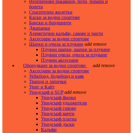
Неопренови ръкавици, боти, чорапи и
бонета
Спасителни жилетки
Каски за водни спортове
Бански и бордшорти
Джапанки
Херметични калъфи, сакове и чанти
Аксесоари за водни спортове
Шапки и очила за плуване
add
remove
Плувни шапки, шапки за плуване
Плувни очила, очила за плуване
Плувни аксесоари
Оборудване за водни спортове
add
remove
Аксесоари за водни спортове
Уейкборд, бодиборд и каяк
Трапци и лапички
Уинг и Кайт
Уиндсърф и SUP
add
remove
Уиндсърф финки
Уиндсърф удължители
Уиндсърф гикове
Уиндсърф мачти
Уиндсърф платна
Уиндсърф дъски
Калъфи