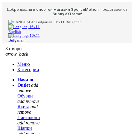
Добре дошли в
спортен магазин Sport eMotion
, представен от
Sunny eXtreme
!
Bulgarian
English
Bulgarian
Затвори
arrow_back
Меню
Категории
Начало
Outlet
add
remove
Обувки
add
remove
Якета
add
remove
Панталони
add
remove
Шапки
add
remove