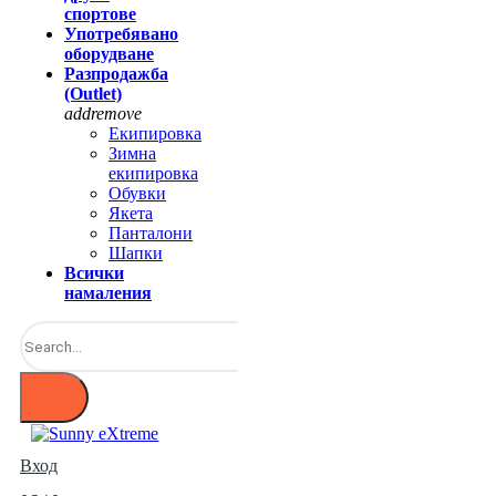
спортове
Употребявано
оборудване
Разпродажба
(Outlet)
add
remove
Екипировка
Зимна
екипировка
Обувки
Якета
Панталони
Шапки
Всички
намаления
Вход