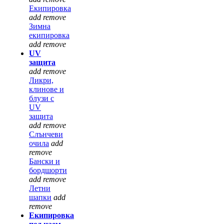
Екипировка
add
remove
Зимна
екипировка
add
remove
UV
защита
add
remove
Ликри,
клинове и
блузи с
UV
защита
add
remove
Слънчеви
очила
add
remove
Бански и
бордшорти
add
remove
Летни
шапки
add
remove
Екипировка