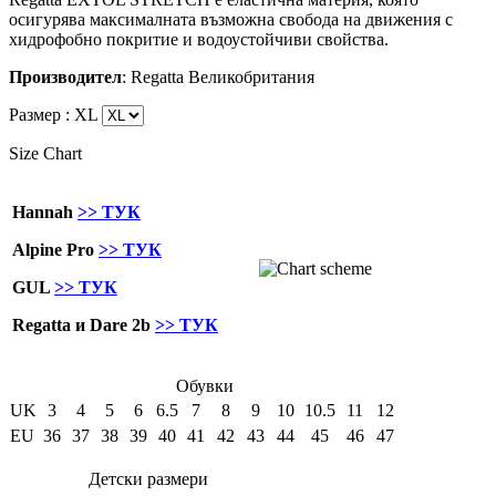
осигурява максималната възможна свобода на движения с
хидрофобно покритие и водоустойчиви свойства.
Производител
: Regatta Великобритания
Размер :
XL
Size Chart
Hannah
>> ТУК
Alpine Pro
>> ТУК
GUL
>> ТУК
Regatta и Dare 2b
>> ТУК
Обувки
UK
3
4
5
6
6.5
7
8
9
10
10.5
11
12
EU
36
37
38
39
40
41
42
43
44
45
46
47
Детски размери