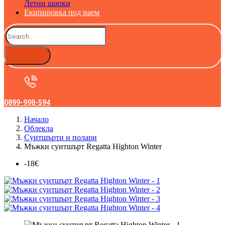
Летни шапки
Екипировка под наем
0899-998-594
Начало
Облекла
Суитшърти и полари
Мъжки суитшърт Regatta Highton Winter
-18€