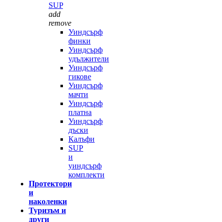
SUP
add
remove
Уиндсърф
финки
Уиндсърф
удължители
Уиндсърф
гикове
Уиндсърф
мачти
Уиндсърф
платна
Уиндсърф
дъски
Калъфи
SUP
и
уиндсърф
комплекти
Протектори
и
наколенки
Туризъм и
други