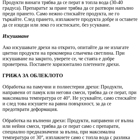
Продукти винаги трябва да се перат в топла вода (30-40
градуса). Препаратът за пране трябва да се разтвори напълно
преди прането. Само нежно стискайте продукта, не го
търкайте. След прането, изплакнете продукта добре и оставете
да се изцеди или леко го изстискате, без усукване.
Изсушаване
Ако изсушавате дрехи на открито, опитайте да не излагате
цветни продукти на прекомерна слънчева светлина. При
изсушаване на закрито, уверете се, че стаята е добре
проветрена. Поставете хоризонтално плетените дрехи.
ГРИЖА ЗА ОБЛЕКЛОТО
Обработка на памучни и полиестерни дрехи: Продукти,
направени от памук или негови смеси, трябва да се перат, при
максимална температура от 40°. Не усуквайте, само стискайте
и след това изсушете на равна повърхност, за да се
предотврати деформация.
Обработка на вълнени дрехи: Продукти, направени от вълна
или нейни смеси, трябва да се перат само с препарати,
специално предназначени за вълна, при максимална
температура от 30°, изплакнете само с топла вода с разлика