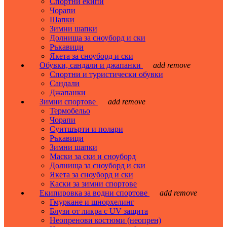
Спортни екипи
Чорапи
Шапки
Зимни шапки
Долнища за сноуборд и ски
Ръкавици
Якета за сноуборд и ски
Обувки, сандали и джапанки
add
remove
Спортни и туристически обувки
Сандали
Джапанки
Зимни спортове
add
remove
Термобельо
Чорапи
Суитшърти и полари
Ръкавици
Зимни шапки
Маски за ски и сноуборд
Долнища за сноуборд и ски
Якета за сноуборд и ски
Каски за зимни спортове
Екипировка за водни спортове
add
remove
Гмуркане и шнорхелинг
Блузи от ликра с UV защита
Неопренови костюми (неопрен)