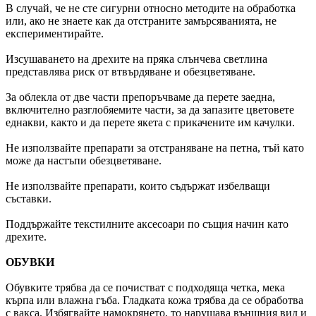
В случай, че не сте сигурни относно методите на обработка
или, ако не знаете как да отстраните замърсяванията, не
експериментирайте.
Изсушаването на дрехите на пряка слънчева светлина
представлява риск от втвърдяване и обезцветяване.
За облекла от две части препоръчваме да перете заедна,
включително разглобяемите части, за да запазите цветовете
еднакви, както и да перете якета с прикачените им качулки.
Не използвайте препарати за отстраняване на петна, тъй като
може да настъпи обезцветяване.
Не използвайте препарати, които съдържат избелващи
съставки.
Поддържайте текстилните аксесоари по същия начин като
дрехите.
ОБУВКИ
Обувките трябва да се почистват с подходяща четка, мека
кърпа или влажна гъба. Гладката кожа трябва да се обработва
с вакса. Избягвайте намокрянето, то нарушава външния вид и