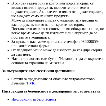
В основна категория в която има подкатегории, се
виждат всички продукти, включително и тези в
подкатегориите. Ако влезете в някоя от подкатегориите,
ще виждате само нейните продукти.
Може да използвате списък с желания, за харесани от
вас продукти, които да не търсите повторно.
Поставянето им в този списък не ви обвързва с нищо, по
всяко време може да ги изтриете или например да го
поставите в кошницата.
За връзка с нас, може да ползвате телефон 0899998594
или контактната форма.
От падащото меню може да изберете до коя директория
да стигнете.
Натиснете логото или бутон "Начало", за да се върнете в
основната страница на магазина.
За пътуващите към екзотични дестинации
Статия за предпазване от опасното ултравиолетово
лъчение:
ТУК
Инструкции за безопасност и декларации за съответствие
Инструкции за безопасност