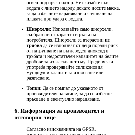
освен под пряк надзор. Не скачайте във
водата с лицето надолу, докато носите маска,
за да избегнете нараняване и счупване на
плаката при удара с водата.
Шнорхели:
Използвайте само шнорхели,
съобразени с възрастта и ръста на
потребителя. Шнорхели за възрастни
не
трябва
да се използват от деца поради риск
от натрупване на въглероден диоксид в
тръбата и недостатъчен капацитет на белите
дробове за изтласкването му. Преди всяка
употреба проверявайте силиконовия
мундщук и клапите за износване или
разкъсване.
Топки:
Да се помпат до указаното от
производителя налягане, за да се избегне
пръсване и евентуално нараняване.
6. Информация за производител и
отговорно лице
Съгласно изискванията на GPSR,
данните за контакт с производителя и/