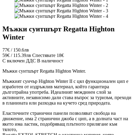
Мъжки суитшърт Regatta Highton
Winter
77€ / 150.6лв
59€ / 115.39лв
Спестявате 18€
С включен ДДС
В наличност
Мъжки суитшърт Regatta Highton Winter.
Мъжкият суичър Highton Winter II с цял функционален цип е
изработен от издръжлив материал, който гарантира
дълготрайна употреба. Идеалният междинен слой за
активните, независимо дали става въпрос за туризъм, преходи
в планината или разходка на кучето сред природата.
Еластичните странични панели позволяват свобода на
движение, има 2 странични джоба с цип, а в долната част на
якето има ластик, подобряващ плътното прилягане към
тялото,
Regatta EXTOL STRETCH е еластична материя, която