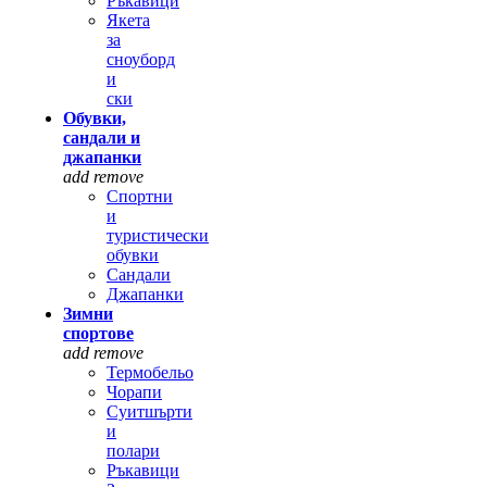
Ръкавици
Якета
за
сноуборд
и
ски
Обувки,
сандали и
джапанки
add
remove
Спортни
и
туристически
обувки
Сандали
Джапанки
Зимни
спортове
add
remove
Термобельо
Чорапи
Суитшърти
и
полари
Ръкавици