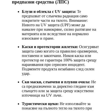
предпазни средства (ЛПС)
Блузи и облекла с UV защита:
Те
предпазват от слънчева радиация само
покритите части на тялото. Внимание:
Нивото на UV защита (UPF) може да
намалее при намокряне, силно разтягане на
материята или вследствие на нормално
износване и пране.
Каски и протекторни жилетки:
Осигуряват
защита само когато са правилно оразмерени,
поставени и закопчани. Никоя каска или
протектор не гарантира 100% защита срещу
наранявания при сериозен инцидент.
Подменете продукта незабавно след силен
удар.
Ски маски, слънчеви и плувни очила:
Не
са предназначени за директно гледане към
слънцето или за защита срещу изкуствени
източници на UV лъчи.
Туристически щеки:
Не използвайте за
понасяне на пълното тегло на тялото при