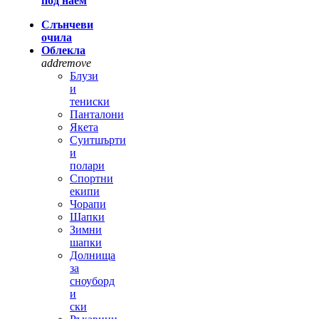
под наем
Слънчеви
очила
Облекла
add
remove
Блузи
и
тениски
Панталони
Якета
Суитшърти
и
полари
Спортни
екипи
Чорапи
Шапки
Зимни
шапки
Долнища
за
сноуборд
и
ски