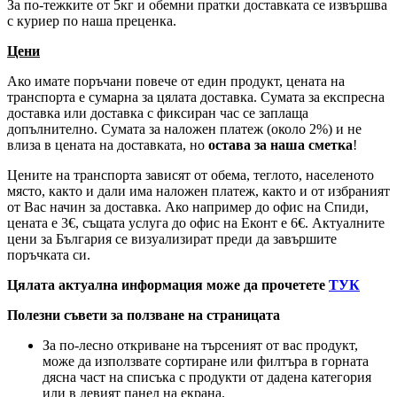
За по-тежките от 5кг и обемни пратки доставката се извършва
с куриер по наша преценка.
Цени
Ако имате поръчани повече от един продукт, цената на
транспорта е сумарна за цялата доставка. Сумата за експресна
доставка или доставка с фиксиран час се заплаща
допълнително. Сумата за наложен платеж (около 2%) и не
влиза в цената на доставката, но
остава за наша сметка
!
Цените на транспорта зависят от обема, теглото, населеното
място, както и дали има наложен платеж, както и от избраният
от Вас начин за доставка. Ако например до офис на Спиди,
цената е 3
€
, същата услуга до офис на Еконт е 6
€
. Актуалните
цени за България се визуализират преди да завършите
поръчката си.
Цялата актуална информация може да прочетете
ТУК
Полезни съвети за ползване на страницата
За по-лесно откриване на търсеният от вас продукт,
може да използвате сортиране или филтъра в горната
дясна част на списъка с продукти от дадена категория
или в левият панел на екрана.