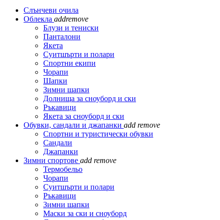
Слънчеви очила
Облекла
add
remove
Блузи и тениски
Панталони
Якета
Суитшърти и полари
Спортни екипи
Чорапи
Шапки
Зимни шапки
Долнища за сноуборд и ски
Ръкавици
Якета за сноуборд и ски
Обувки, сандали и джапанки
add
remove
Спортни и туристически обувки
Сандали
Джапанки
Зимни спортове
add
remove
Термобельо
Чорапи
Суитшърти и полари
Ръкавици
Зимни шапки
Маски за ски и сноуборд