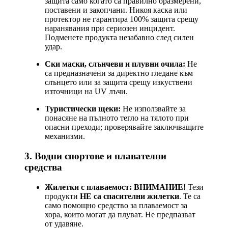
защита само когато са правилно оразмерени,
поставени и закопчани. Никоя каска или
протектор не гарантира 100% защита срещу
наранявания при сериозен инцидент.
Подменете продукта незабавно след силен
удар.
Ски маски, слънчеви и плувни очила:
Не
са предназначени за директно гледане към
слънцето или за защита срещу изкуствени
източници на UV лъчи.
Туристически щеки:
Не използвайте за
понасяне на пълното тегло на тялото при
опасни преходи; проверявайте заключващите
механизми.
3. Водни спортове и плавателни
средства
Жилетки с плаваемост:
ВНИМАНИЕ!
Тези
продукти
НЕ са спасителни жилетки
. Те са
само помощно средство за плаваемост за
хора, които могат да плуват. Не предпазват
от удавяне.