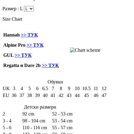
Размер :
L
Size Chart
Hannah
>> ТУК
Alpine Pro
>> ТУК
GUL
>> ТУК
Regatta и Dare 2b
>> ТУК
Обувки
UK
3
4
5
6
6.5
7
8
9
10
10.5
11
12
EU
36
37
38
39
40
41
42
43
44
45
46
47
Детски размери
2
92 cm
52 - 53 cm
3 - 4
98 - 104 cm
53 - 54 cm
5 - 6
110 - 116 cm
55 - 57 cm