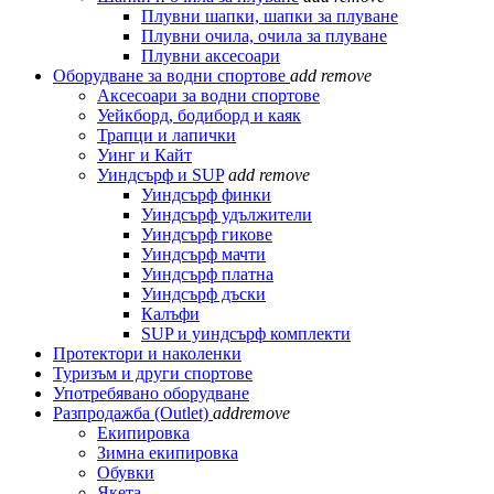
Плувни шапки, шапки за плуване
Плувни очила, очила за плуване
Плувни аксесоари
Оборудване за водни спортове
add
remove
Аксесоари за водни спортове
Уейкборд, бодиборд и каяк
Трапци и лапички
Уинг и Кайт
Уиндсърф и SUP
add
remove
Уиндсърф финки
Уиндсърф удължители
Уиндсърф гикове
Уиндсърф мачти
Уиндсърф платна
Уиндсърф дъски
Калъфи
SUP и уиндсърф комплекти
Протектори и наколенки
Туризъм и други спортове
Употребявано оборудване
Разпродажба (Outlet)
add
remove
Екипировка
Зимна екипировка
Обувки
Якета