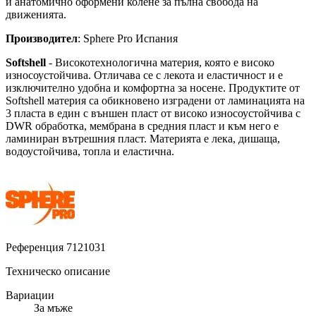
и анатомично оформени колене за пълна свобода на
движенията.
Производител
: Sphere Pro Испания
Softshell
- Високотехнологична материя, която е високо
износоустойчива. Oтличава се с лекота и еластичност и е
изключително удобна и комфортна за носене. Продуктите от
Softshell материя са обикновено изградени от ламинацията на
3 пласта в един с външен пласт от високо износоустойчива с
DWR обработка, мембрана в средния пласт и към него е
ламиниран вътрешния пласт. Материята е лека, дишаща,
водоустойчива, топла и еластична.
Референция
7121031
Техническо описание
Вариации
За мъже