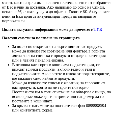
място, както и дали има наложен платеж, както и от избраният
от Вас начин за доставка. Ако например до офис на Спиди,
цената е 3
€
, същата услуга до офис на Еконт е 6
€
. Актуалните
цени за България се визуализират преди да завършите
поръчката си.
Цялата актуална информация може да прочетете
ТУК
Полезни съвети за ползване на страницата
За по-лесно откриване на търсеният от вас продукт,
може да използвате сортиране или филтъра в горната
дясна част на списъка с продукти от дадена категория
или в левият панел на екрана.
В основна категория в която има подкатегории, се
виждат всички продукти, включително и тези в
подкатегориите. Ако влезете в някоя от подкатегориите,
ще виждате само нейните продукти.
Може да използвате списък с желания, за харесани от
вас продукти, които да не търсите повторно.
Поставянето им в този списък не ви обвързва с нищо, по
всяко време може да ги изтриете или например да го
поставите в кошницата.
За връзка с нас, може да ползвате телефон 0899998594
или контактната форма.