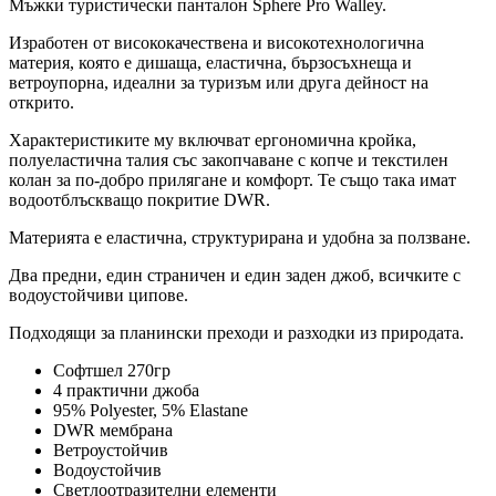
Мъжки туристически панталон Sphere Pro Walley.
Изработен от висококачественa и високотехнологична
материя, която е дишаща, еластична, бързосъхнеща и
ветроупорна, идеални за туризъм или друга дейност на
открито.
Характеристиките му включват ергономична кройка,
полуеластична талия със закопчаване с копче и текстилен
колан за по-добро прилягане и комфорт. Те също така имат
водоотблъскващо покритие DWR.
Материята е еластична, структурирана и удобна за ползване.
Два предни, един страничен и един заден джоб, всичките с
водоустойчиви ципове.
Подходящи за планински преходи и разходки из природата.
Софтшел 270гр
4 практични джоба
95%
Polyester, 5%
Elastane
DWR мембрана
Ветроустойчив
Водоустойчив
Светлоотразителни елементи