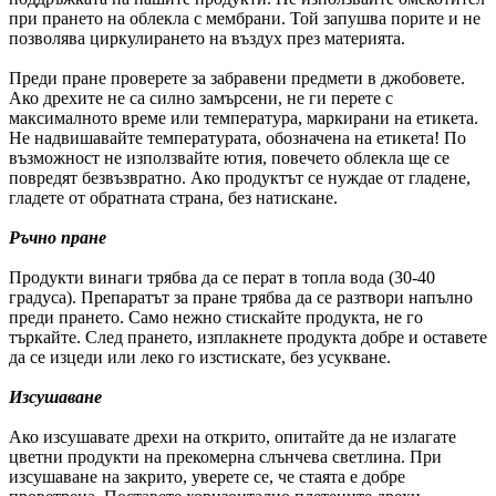
при прането на облекла с мембрани. Той запушва порите и не
позволява циркулирането на въздух през материята.
Преди пране проверете за забравени предмети в джобовете.
Ако дрехите не са силно замърсени, не ги перете с
максималното време или температура, маркирани на етикета.
Не надвишавайте температурата, обозначена на етикета! По
възможност не използвайте ютия, повечето облекла ще се
повредят безвъзвратно. Ако продуктът се нуждае от гладене,
гладете от обратната страна, без натискане.
Ръчно пране
Продукти винаги трябва да се перат в топла вода (30-40
градуса). Препаратът за пране трябва да се разтвори напълно
преди прането. Само нежно стискайте продукта, не го
търкайте. След прането, изплакнете продукта добре и оставете
да се изцеди или леко го изстискате, без усукване.
Изсушаване
Ако изсушавате дрехи на открито, опитайте да не излагате
цветни продукти на прекомерна слънчева светлина. При
изсушаване на закрито, уверете се, че стаята е добре