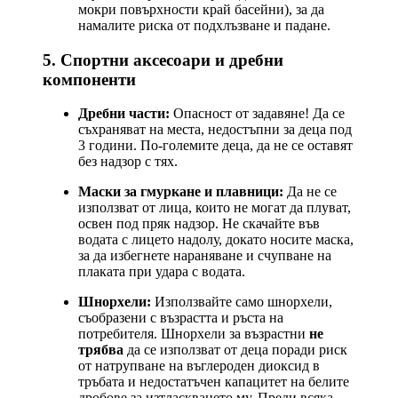
мокри повърхности край басейни), за да
намалите риска от подхлъзване и падане.
5. Спортни аксесоари и дребни
компоненти
Дребни части:
Опасност от задавяне! Да се
съхраняват на места, недостъпни за деца под
3 години. По-големите деца, да не се оставят
без надзор с тях.
Маски за гмуркане и плавници:
Да не се
използват от лица, които не могат да плуват,
освен под пряк надзор. Не скачайте във
водата с лицето надолу, докато носите маска,
за да избегнете нараняване и счупване на
плаката при удара с водата.
Шнорхели:
Използвайте само шнорхели,
съобразени с възрастта и ръста на
потребителя. Шнорхели за възрастни
не
трябва
да се използват от деца поради риск
от натрупване на въглероден диоксид в
тръбата и недостатъчен капацитет на белите
дробове за изтласкването му. Преди всяка