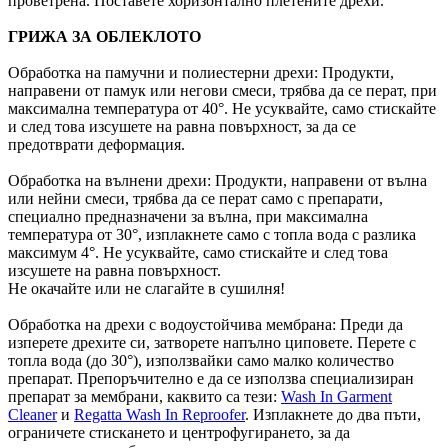
проветрена. Поставете хоризонтално плетените дрехи.
ГРИЖА ЗА ОБЛЕКЛОТО
Обработка на памучни и полиестерни дрехи: Продукти,
направени от памук или негови смеси, трябва да се перат, при
максимална температура от 40°. Не усуквайте, само стискайте
и след това изсушете на равна повърхност, за да се
предотврати деформация.
Обработка на вълнени дрехи: Продукти, направени от вълна
или нейни смеси, трябва да се перат само с препарати,
специално предназначени за вълна, при максимална
температура от 30°, изплакнете само с топла вода с разлика
максимум 4°. Не усуквайте, само стискайте и след това
изсушете на равна повърхност.
Не окачайте или не слагайте в сушилня!
Обработка на дрехи с водоустойчива мембрана: Преди да
изперете дрехите си, затворете напълно циповете. Перете с
топла вода (до 30°), използвайки само малко количество
препарат. Препоръчително е да се използва специализиран
препарат за мембрани, каквито са тези:
Wash In Garment
Cleaner
и
Regatta Wash In Reproofer
. Изплакнете до два пъти,
ограничете стискането и центрофугирането, за да