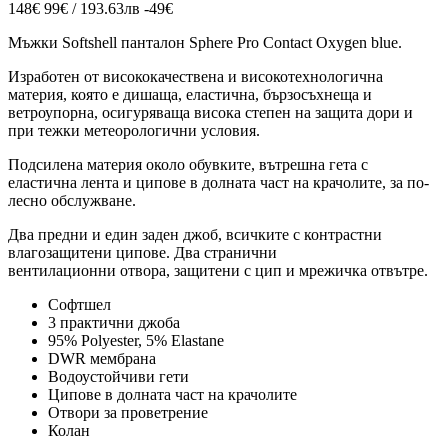
148€
99€ / 193.63лв
-49€
Мъжки Softshell панталон Sphere Pro Contact Oxygen blue.
Изработен от висококачественa и високотехнологична
материя, която е дишаща, еластична, бързосъхнеща и
ветроупорна, осигуряваща висока степен на защита дори и
при тежки метеорологични условия.
Подсилена материя около обувките, вътрешна гета с
еластична лента и ципове в долната част на крачолите, за по-
лесно обслужване.
Два предни и един заден джоб, всичките с контрастни
влагозащитени ципове. Два странични
вентилационни отвора, защитени с цип и мрежичка отвътре.
Софтшел
3 практични джоба
95%
Polyester, 5%
Elastane
DWR мембрана
Водоустойчиви гети
Ципове в долната част на крачолите
Отвори за проветрение
Колан