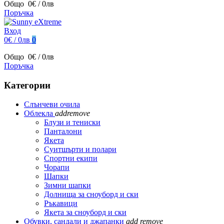
Общо
0€ / 0лв
Поръчка
Вход
0€ / 0лв
0
Общо
0€ / 0лв
Поръчка
Категории
Слънчеви очила
Облекла
add
remove
Блузи и тениски
Панталони
Якета
Суитшърти и полари
Спортни екипи
Чорапи
Шапки
Зимни шапки
Долнища за сноуборд и ски
Ръкавици
Якета за сноуборд и ски
Обувки, сандали и джапанки
add
remove