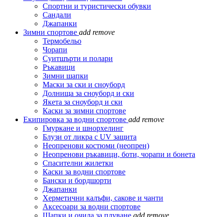
Спортни и туристически обувки
Сандали
Джапанки
Зимни спортове
add
remove
Термобельо
Чорапи
Суитшърти и полари
Ръкавици
Зимни шапки
Маски за ски и сноуборд
Долнища за сноуборд и ски
Якета за сноуборд и ски
Каски за зимни спортове
Екипировка за водни спортове
add
remove
Гмуркане и шнорхелинг
Блузи от ликра с UV защита
Неопренови костюми (неопрен)
Неопренови ръкавици, боти, чорапи и бонета
Спасителни жилетки
Каски за водни спортове
Бански и бордшорти
Джапанки
Херметични калъфи, сакове и чанти
Аксесоари за водни спортове
Шапки и очила за плуване
add
remove