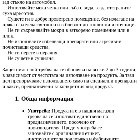
зад стъкло на автомобил.
Използвайте мека четка или гъба с вода, за да отстраните
суха мръсотия.
Сушете ги в добре проветрено помещение, без излагане на
пряка слънчева светлина и в близост до топлинни източници.
Не ги съхранявайте мокри в затворено помещение или в
плик.
Не използвайте избелващи препарати или агресивни
почистващи средства.
Не ги перете в пералня.
Не сушете в сушилня.
Защитният слой трябва да се обновява на всеки 2 до 3 години,
в зависимост от честотата на използване на продукта. За тази
цел препоръчваме използването само на специални препарати
и вакси, предназначени за конкретния вид продукт.
1. Обща информация
Употреба:
Продуктите в нашия магазин
трябва да се използват единствено по
предназначението, посочено от
производителя. Преди употреба се
запознайте с оригиналния етикет,
инструкциите за поддръжка и фабричните