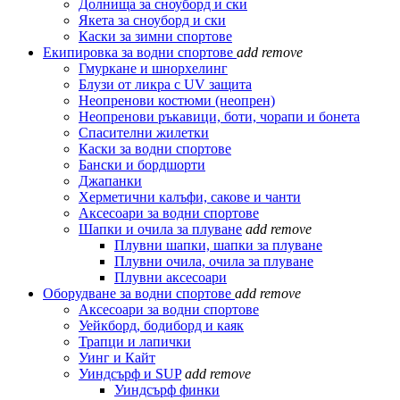
Долнища за сноуборд и ски
Якета за сноуборд и ски
Каски за зимни спортове
Екипировка за водни спортове
add
remove
Гмуркане и шнорхелинг
Блузи от ликра с UV защита
Неопренови костюми (неопрен)
Неопренови ръкавици, боти, чорапи и бонета
Спасителни жилетки
Каски за водни спортове
Бански и бордшорти
Джапанки
Херметични калъфи, сакове и чанти
Аксесоари за водни спортове
Шапки и очила за плуване
add
remove
Плувни шапки, шапки за плуване
Плувни очила, очила за плуване
Плувни аксесоари
Оборудване за водни спортове
add
remove
Аксесоари за водни спортове
Уейкборд, бодиборд и каяк
Трапци и лапички
Уинг и Кайт
Уиндсърф и SUP
add
remove
Уиндсърф финки