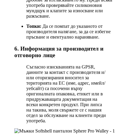
употреба проверявайте силиконовия
мундщук и клапите за износване или
разкъсване.
Топки:
Да се помпат до указаното от
производителя налягане, за да се избегне
пръсване и евентуално нараняване.
6. Информация за производител и
отговорно лице
Съгласно изискванията на GPSR,
данните за контакт с производителя и/
или оторизирания вносител за
територията на ЕС (име, адрес, имейл/
уебсайт) са посочени върху
оригиналната опаковка, етикет или в
придружаващата документация на
всеки конкретен продукт. При липса
на такива, моля свържете се с нашия
отдел за обслужване на клиенти преди
употреба.