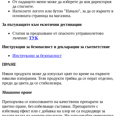
От падащото меню може да изберете до коя директория
да стигнете.
Натиснете логото или бутон "Начало", за да се върнете в
основната страница на магазина.
За пътуващите към екзотични дестинации
Статия за предпазване от опасното ултравиолетово
лъчение:
ТУК
Инструкции за безопасност и декларации за съответствие
Инструкции за безопасност
ПРАНЕ
Някои продукти може да изпускат цвят по време на първите
няколко изпирания. Тези продукти трябва да се перат отделно,
преди да цвета да се стабилизира.
Машинно пране
Препоръчва се използването на качествени препарати за
цветно пране, без избелващи съставки. Препаратите с
избелващ ефект или с добавка на хлор не са подходящи за
поддръжката на нашите продукти. Не използвайте омекотител