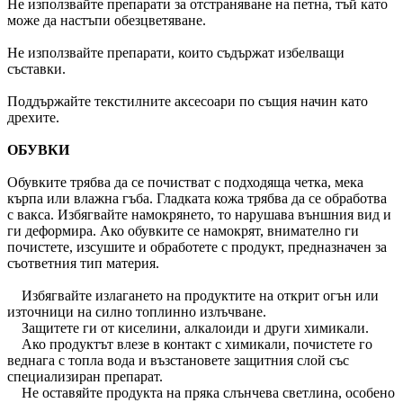
Не използвайте препарати за отстраняване на петна, тъй като
може да настъпи обезцветяване.
Не използвайте препарати, които съдържат избелващи
съставки.
Поддържайте текстилните аксесоари по същия начин като
дрехите.
ОБУВКИ
Обувките трябва да се почистват с подходяща четка, мека
кърпа или влажна гъба. Гладката кожа трябва да се обработва
с вакса. Избягвайте намокрянето, то нарушава външния вид и
ги деформира. Ако обувките се намокрят, внимателно ги
почистете, изсушите и обработете с продукт, предназначен за
съответния тип материя.
Избягвайте излагането на продуктите на открит огън или
източници на силно топлинно излъчване.
Защитете ги от киселини, алкалоиди и други химикали.
Ако продуктът влезе в контакт с химикали, почистете го
веднага с топла вода и възстановете защитния слой със
специализиран препарат.
Не оставяйте продукта на пряка слънчева светлина, особено