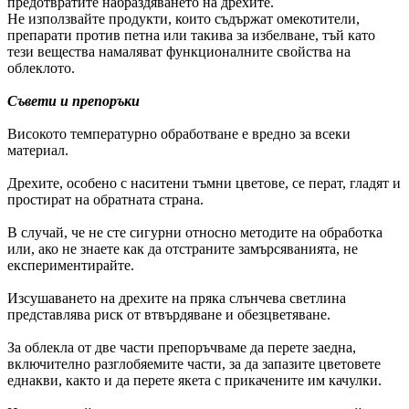
предотвратите набраздяването на дрехите.
Не използвайте продукти, които съдържат омекотители,
препарати против петна или такива за избелване, тъй като
тези вещества намаляват функционалните свойства на
облеклото.
Съвети и препоръки
Високото температурно обработване е вредно за всеки
материал.
Дрехите, особено с наситени тъмни цветове, се перат, гладят и
простират на обратната страна.
В случай, че не сте сигурни относно методите на обработка
или, ако не знаете как да отстраните замърсяванията, не
експериментирайте.
Изсушаването на дрехите на пряка слънчева светлина
представлява риск от втвърдяване и обезцветяване.
За облекла от две части препоръчваме да перете заедна,
включително разглобяемите части, за да запазите цветовете
еднакви, както и да перете якета с прикачените им качулки.