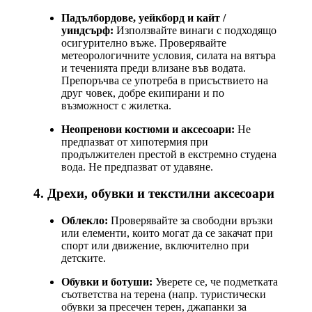
Падълбордове, уейкборд и кайт /
уиндсърф:
Използвайте винаги с подходящо
осигурително въже. Проверявайте
метеорологичните условия, силата на вятъра
и теченията преди влизане във водата.
Препоръчва се употреба в присъствието на
друг човек, добре екипирани и по
възможност с жилетка.
Неопренови костюми и аксесоари:
Не
предпазват от хипотермия при
продължителен престой в екстремно студена
вода. Не предпазват от удавяне.
4. Дрехи, обувки и текстилни аксесоари
Облекло:
Проверявайте за свободни връзки
или елементи, които могат да се закачат при
спорт или движение, включително при
детските.
Обувки и ботуши:
Уверете се, че подметката
съответства на терена (напр. туристически
обувки за пресечен терен, джапанки за