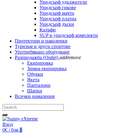
Уиндсърф удължители
Уиндсърф гикове
Уиндсърф мачти
Уиндсърф платна
Уиндсърф дъски
Калъфи
SUP и уиндсърф комплекти
Протектори и наколенки
Туризъм и други спортове
Употребявано оборудване
Разпродажба (Outlet)
add
remove
Екипировка
Зимна екипировка
Обувки
Якета
Панталони
Шапки
Всички намаления
Вход
0€ / 0лв
0