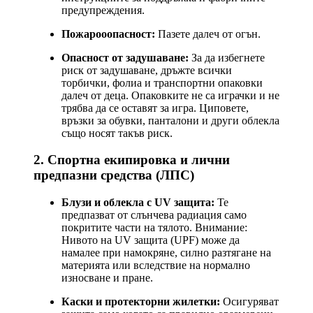
предупреждения.
Пожарооопасност:
Пазете далеч от огън.
Опасност от задушаване:
За да избегнете
риск от задушаване, дръжте всички
торбички, фолиа и транспортни опаковки
далеч от деца. Опаковките не са играчки и не
трябва да се оставят за игра. Циповете,
връзки за обувки, панталони и други облекла
също носят такъв риск.
2. Спортна екипировка и лични
предпазни средства (ЛПС)
Блузи и облекла с UV защита:
Те
предпазват от слънчева радиация само
покритите части на тялото. Внимание:
Нивото на UV защита (UPF) може да
намалее при намокряне, силно разтягане на
материята или вследствие на нормално
износване и пране.
Каски и протекторни жилетки:
Осигуряват