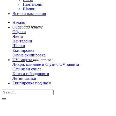
Панталони
Шапки
Всички намаления
Начало
Outlet
add
remove
Обувки
Якета
Панталони
Шапки
Екипировка
Зимна екипировка
UV защита
add
remove
Ликри, клинове и блузи с UV защита
Слънчеви очила
Бански и бордшорти
Летни шапки
Екипировка под наем