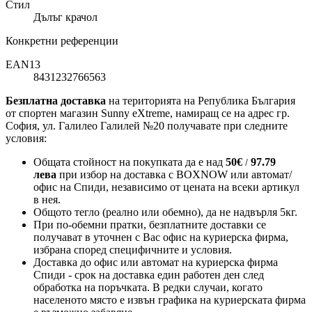
Стил
Дълъг крачол
Конкретни референции
EAN13
8431232766563
Безплатна доставка
на територията на Република България
от спортен магазин Sunny eXtreme, намиращ се на адрес гр.
София, ул. Галилео Галилей №20 получавате при следните
условия:
Общата стойност на покупката да е над
50
€
97.79
/
лева
при избор на доставка с BOXNOW или автомат/
офис на Спиди
, независимо от цената на всеки артикул
в нея.
Общото тегло (реално или обемно), да не надвърля 5кг.
При по-обемни пратки, безплатните доставки се
получават в уточнен с Вас офис на куриерска фирма,
избрана според специфичните и условия.
Доставка до офис или автомат на куриерска фирма
Спиди - срок на доставка един работен ден след
обработка на поръчката. В редки случаи, когато
населеното място е извън графика на куриерската фирма