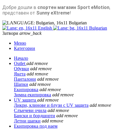
Добре дошли в
спортен магазин Sport eMotion
,
представен от
Sunny eXtreme
!
Bulgarian
English
Bulgarian
Затвори
arrow_back
Меню
Категории
Начало
Outlet
add
remove
Обувки
add
remove
Якета
add
remove
Панталони
add
remove
Шапки
add
remove
Екипировка
add
remove
Зимна екипировка
add
remove
UV защита
add
remove
Ликри, клинове и блузи с UV защита
add
remove
Слънчеви очила
add
remove
Бански и бордшорти
add
remove
Летни шапки
add
remove
Екипировка под наем