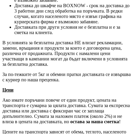
е възможно забавяне.
Доставка до шкафче на
BOXNOW
- срок на доставка до
3 работни дни след обработка на поръчката. В редки
случаи, когато населеното място е извън графика на
куриерската фирма е възможно забавяне.
Доставката при други условия не е безплатна и е за
сметка на клиента.
В условията за безплатна доставка НЕ влизат рекламации,
замени, връщания и продукти за които е договорена цена,
различна от продажната. Продукти с намалени цени
участващи в кампании могат да бъдат включени в условията
за безплатна доставка.
За по-тежките от 5кг и обемни пратки доставката се извършва
с куриер по наша преценка.
Цени
Ако имате поръчани повече от един продукт, цената на
транспорта е сумарна за цялата доставка. Сумата за експресна
доставка или доставка с фиксиран час се заплаща
допълнително. Сумата за наложен платеж (около 2%) и не
влиза в цената на доставката, но
остава за наша сметка
!
Цените на транспорта зависят от обема, теглото, населеното