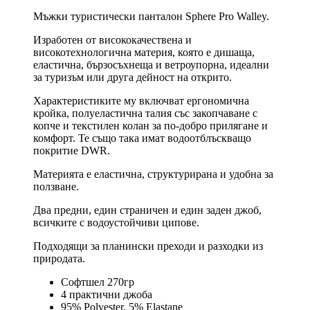
Мъжки туристически панталон Sphere Pro Walley.
Изработен от висококачественa и
високотехнологична материя, която е дишаща,
еластична, бързосъхнеща и ветроупорна, идеални
за туризъм или друга дейност на открито.
Характеристиките му включват ергономична
кройка, полуеластична талия със закопчаване с
копче и текстилен колан за по-добро прилягане и
комфорт. Те също така имат водоотблъскващо
покритие DWR.
Материята е еластична, структурирана и удобна за
ползване.
Два предни, един страничен и един заден джоб,
всичките с водоустойчиви ципове.
Подходящи за планински преходи и разходки из
природата.
Софтшел 270гр
4 практични джоба
95%
Polyester, 5%
Elastane