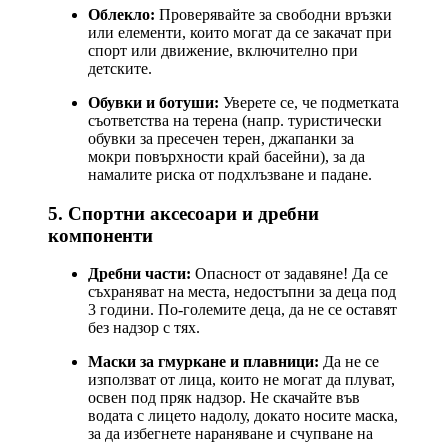
Облекло:
Проверявайте за свободни връзки
или елементи, които могат да се закачат при
спорт или движение, включително при
детските.
Обувки и ботуши:
Уверете се, че подметката
съответства на терена (напр. туристически
обувки за пресечен терен, джапанки за
мокри повърхности край басейни), за да
намалите риска от подхлъзване и падане.
5. Спортни аксесоари и дребни
компоненти
Дребни части:
Опасност от задавяне! Да се
съхраняват на места, недостъпни за деца под
3 години. По-големите деца, да не се оставят
без надзор с тях.
Маски за гмуркане и плавници:
Да не се
използват от лица, които не могат да плуват,
освен под пряк надзор. Не скачайте във
водата с лицето надолу, докато носите маска,
за да избегнете нараняване и счупване на