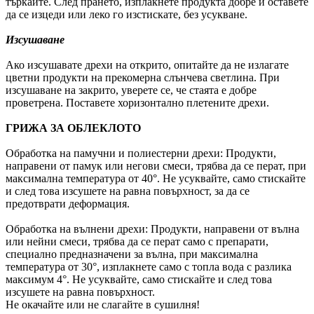
търкайте. След прането, изплакнете продукта добре и оставете
да се изцеди или леко го изстискате, без усукване.
Изсушаване
Ако изсушавате дрехи на открито, опитайте да не излагате
цветни продукти на прекомерна слънчева светлина. При
изсушаване на закрито, уверете се, че стаята е добре
проветрена. Поставете хоризонтално плетените дрехи.
ГРИЖА ЗА ОБЛЕКЛОТО
Обработка на памучни и полиестерни дрехи: Продукти,
направени от памук или негови смеси, трябва да се перат, при
максимална температура от 40°. Не усуквайте, само стискайте
и след това изсушете на равна повърхност, за да се
предотврати деформация.
Обработка на вълнени дрехи: Продукти, направени от вълна
или нейни смеси, трябва да се перат само с препарати,
специално предназначени за вълна, при максимална
температура от 30°, изплакнете само с топла вода с разлика
максимум 4°. Не усуквайте, само стискайте и след това
изсушете на равна повърхност.
Не окачайте или не слагайте в сушилня!