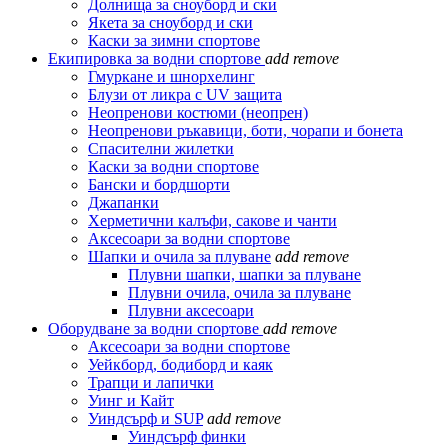
Долнища за сноуборд и ски
Якета за сноуборд и ски
Каски за зимни спортове
Екипировка за водни спортове
add
remove
Гмуркане и шнорхелинг
Блузи от ликра с UV защита
Неопренови костюми (неопрен)
Неопренови ръкавици, боти, чорапи и бонета
Спасителни жилетки
Каски за водни спортове
Бански и бордшорти
Джапанки
Херметични калъфи, сакове и чанти
Аксесоари за водни спортове
Шапки и очила за плуване
add
remove
Плувни шапки, шапки за плуване
Плувни очила, очила за плуване
Плувни аксесоари
Оборудване за водни спортове
add
remove
Аксесоари за водни спортове
Уейкборд, бодиборд и каяк
Трапци и лапички
Уинг и Кайт
Уиндсърф и SUP
add
remove
Уиндсърф финки