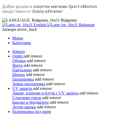
Добре дошли в
спортен магазин Sport eMotion
,
представен от
Sunny eXtreme
!
Bulgarian
English
Bulgarian
Затвори
arrow_back
Меню
Категории
Начало
Outlet
add
remove
Обувки
add
remove
Якета
add
remove
Панталони
add
remove
Шапки
add
remove
Екипировка
add
remove
Зимна екипировка
add
remove
UV защита
add
remove
Ликри, клинове и блузи с UV защита
add
remove
Слънчеви очила
add
remove
Бански и бордшорти
add
remove
Летни шапки
add
remove
Екипировка под наем