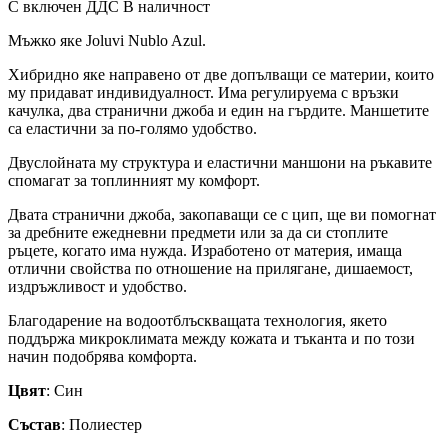
С включен ДДС
В наличност
Мъжко яке Joluvi Nublo Azul.
Хибридно яке направено от две допълващи се материи, които
му придават индивидуалност. Има регулируема с връзки
качулка, два странични джоба и един на гърдите. Маншетите
са еластични за по-голямо удобство.
Двуслойната му структура и еластични маншони на ръкавите
спомагат за топлинният му комфорт.
Двата странични джоба, закопаващи се с цип, ще ви помогнат
за дребните ежедневни предмети или за да си стоплите
ръцете, когато има нужда. Изработено от материя, имаща
отлични свойства по отношение на прилягане, дишаемост,
издръжливост и удобство.
Благодарение на водоотблъскващата технология, якето
поддържа микроклимата между кожата и тъканта и по този
начин подобрява комфорта.
Цвят
: Син
Състав
: Полиестер