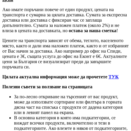
Ако имате поръчани повече от един продукт, цената на
транспорта е сумарна за цялата доставка. Сумата за експресна
доставка или доставка с фиксиран час се заплаща
допълнително. Сумата за наложен платеж (около 2%) и не
влиза в цената на доставката, но
остава за наша сметка
!
Цените на транспорта зависят от обема, теглото, населеното
място, както и дали има наложен платеж, както и от избраният
от Вас начин за доставка. Ако например до офис на Спиди,
цената е 3
€
, същата услуга до офис на Еконт е 6
€
. Актуалните
цени за България се визуализират преди да завършите
поръчката си.
Цялата актуална информация може да прочетете
ТУК
Полезни съвети за ползване на страницата
За по-лесно откриване на търсеният от вас продукт,
може да използвате сортиране или филтъра в горната
дясна част на списъка с продукти от дадена категория
или в левият панел на екрана.
В основна категория в която има подкатегории, се
виждат всички продукти, включително и тези в
подкатегориите. Ако влезете в някоя от подкатегориите,