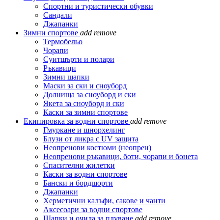
Спортни и туристически обувки
Сандали
Джапанки
Зимни спортове
add
remove
Термобельо
Чорапи
Суитшърти и полари
Ръкавици
Зимни шапки
Маски за ски и сноуборд
Долнища за сноуборд и ски
Якета за сноуборд и ски
Каски за зимни спортове
Екипировка за водни спортове
add
remove
Гмуркане и шнорхелинг
Блузи от ликра с UV защита
Неопренови костюми (неопрен)
Неопренови ръкавици, боти, чорапи и бонета
Спасителни жилетки
Каски за водни спортове
Бански и бордшорти
Джапанки
Херметични калъфи, сакове и чанти
Аксесоари за водни спортове
Шапки и очила за плуване
add
remove