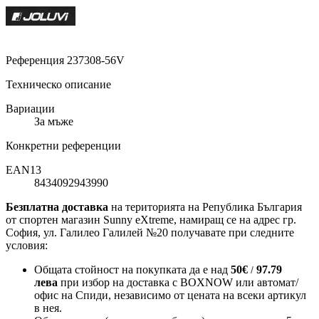
Референция
237308-56V
Техническо описание
Вариации
За мъже
Конкретни референции
EAN13
8434092943990
Безплатна доставка
на територията на Република България
от спортен магазин Sunny eXtreme, намиращ се на адрес гр.
София, ул. Галилео Галилей №20 получавате при следните
условия:
Общата стойност на покупката да е над
50
€
97.79
/
лева
при избор на доставка с BOXNOW или автомат/
офис на Спиди
, независимо от цената на всеки артикул
в нея.