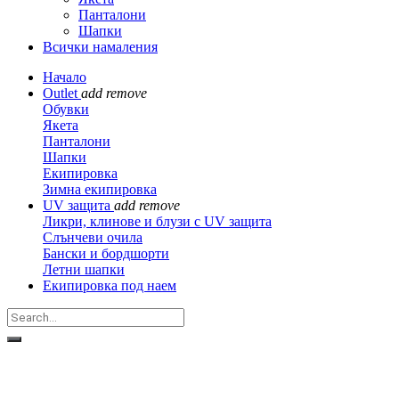
Панталони
Шапки
Всички намаления
Начало
Outlet
add
remove
Обувки
Якета
Панталони
Шапки
Екипировка
Зимна екипировка
UV защита
add
remove
Ликри, клинове и блузи с UV защита
Слънчеви очила
Бански и бордшорти
Летни шапки
Екипировка под наем