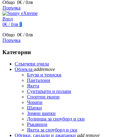
Общо
0€ / 0лв
Поръчка
Вход
0€ / 0лв
0
Общо
0€ / 0лв
Поръчка
Категории
Слънчеви очила
Облекла
add
remove
Блузи и тениски
Панталони
Якета
Суитшърти и полари
Спортни екипи
Чорапи
Шапки
Зимни шапки
Долнища за сноуборд и ски
Ръкавици
Якета за сноуборд и ски
Обувки, сандали и джапанки
add
remove