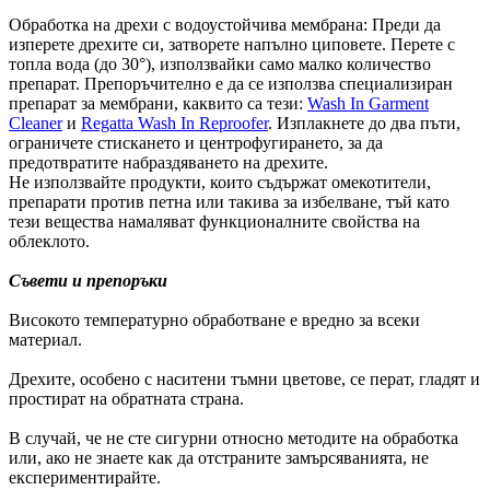
Обработка на дрехи с водоустойчива мембрана: Преди да
изперете дрехите си, затворете напълно циповете. Перете с
топла вода (до 30°), използвайки само малко количество
препарат. Препоръчително е да се използва специализиран
препарат за мембрани, каквито са тези:
Wash In Garment
Cleaner
и
Regatta Wash In Reproofer
. Изплакнете до два пъти,
ограничете стискането и центрофугирането, за да
предотвратите набраздяването на дрехите.
Не използвайте продукти, които съдържат омекотители,
препарати против петна или такива за избелване, тъй като
тези вещества намаляват функционалните свойства на
облеклото.
Съвети и препоръки
Високото температурно обработване е вредно за всеки
материал.
Дрехите, особено с наситени тъмни цветове, се перат, гладят и
простират на обратната страна.
В случай, че не сте сигурни относно методите на обработка
или, ако не знаете как да отстраните замърсяванията, не
експериментирайте.