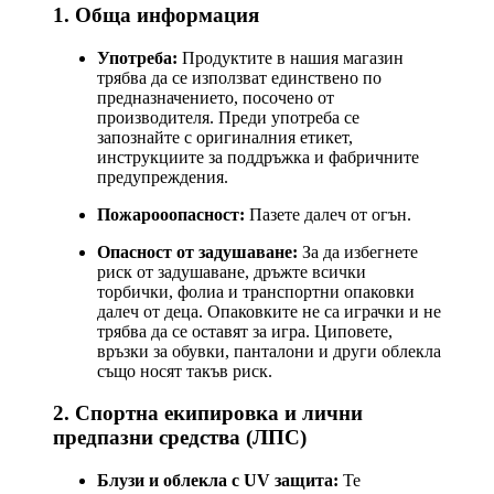
1. Обща информация
Употреба:
Продуктите в нашия магазин
трябва да се използват единствено по
предназначението, посочено от
производителя. Преди употреба се
запознайте с оригиналния етикет,
инструкциите за поддръжка и фабричните
предупреждения.
Пожарооопасност:
Пазете далеч от огън.
Опасност от задушаване:
За да избегнете
риск от задушаване, дръжте всички
торбички, фолиа и транспортни опаковки
далеч от деца. Опаковките не са играчки и не
трябва да се оставят за игра. Циповете,
връзки за обувки, панталони и други облекла
също носят такъв риск.
2. Спортна екипировка и лични
предпазни средства (ЛПС)
Блузи и облекла с UV защита:
Те