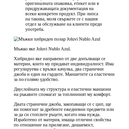
оригиналната опаковка, етикет или в
придружаващата документация на
всеки конкретен продукт. При липса
на такива, моля свържете се с нашия
отдел за обслужване на клиенти преди
употреба.
Мъжко яке Joluvi Nublo Azul.
Хибридно яке направено от две допълващи се
материи, които му придават индивидуалност. Има
регулируема с връзки качулка, два странични
джоба и един на гърдите. Маншетите са еластични
за по-голямо удобство.
Двуслойната му структура и еластични маншони
на ръкавите спомагат за топлинният му комфорт.
Двата странични джоба, закопаващи се с цип, ще
ви помогнат за дребните ежедневни предмети или
за да си стоплите ръцете, когато има нужда.
Изработено от материя, имаща отлични свойства
по отношение на прилягане, дишаемост,