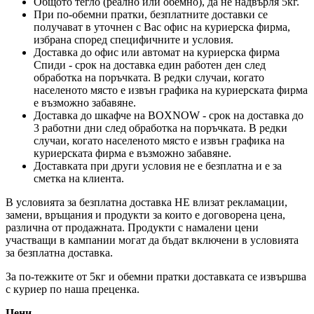
Общото тегло (реално или обемно), да не надвърля 5кг.
При по-обемни пратки, безплатните доставки се
получават в уточнен с Вас офис на куриерска фирма,
избрана според специфичните и условия.
Доставка до офис или автомат на куриерска фирма
Спиди - срок на доставка един работен ден след
обработка на поръчката. В редки случаи, когато
населеното място е извън графика на куриерската фирма
е възможно забавяне.
Доставка до шкафче на
BOXNOW
- срок на доставка до
3 работни дни след обработка на поръчката. В редки
случаи, когато населеното място е извън графика на
куриерската фирма е възможно забавяне.
Доставката при други условия не е безплатна и е за
сметка на клиента.
В условията за безплатна доставка НЕ влизат рекламации,
замени, връщания и продукти за които е договорена цена,
различна от продажната. Продукти с намалени цени
участващи в кампании могат да бъдат включени в условията
за безплатна доставка.
За по-тежките от 5кг и обемни пратки доставката се извършва
с куриер по наша преценка.
Цени