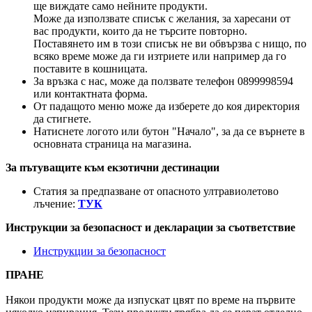
ще виждате само нейните продукти.
Може да използвате списък с желания, за харесани от
вас продукти, които да не търсите повторно.
Поставянето им в този списък не ви обвързва с нищо, по
всяко време може да ги изтриете или например да го
поставите в кошницата.
За връзка с нас, може да ползвате телефон 0899998594
или контактната форма.
От падащото меню може да изберете до коя директория
да стигнете.
Натиснете логото или бутон "Начало", за да се върнете в
основната страница на магазина.
За пътуващите към екзотични дестинации
Статия за предпазване от опасното ултравиолетово
лъчение:
ТУК
Инструкции за безопасност и декларации за съответствие
Инструкции за безопасност
ПРАНЕ
Някои продукти може да изпускат цвят по време на първите