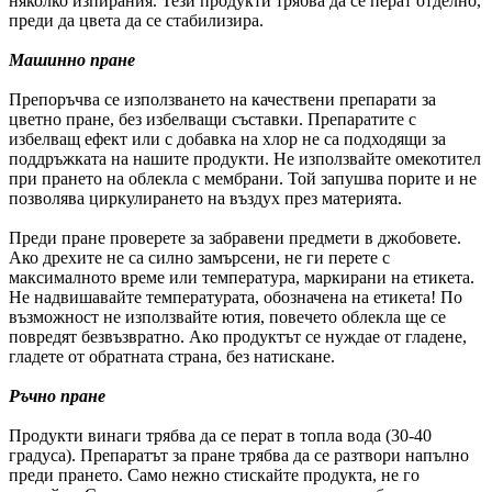
няколко изпирания. Тези продукти трябва да се перат отделно,
преди да цвета да се стабилизира.
Машинно пране
Препоръчва се използването на качествени препарати за
цветно пране, без избелващи съставки. Препаратите с
избелващ ефект или с добавка на хлор не са подходящи за
поддръжката на нашите продукти. Не използвайте омекотител
при прането на облекла с мембрани. Той запушва порите и не
позволява циркулирането на въздух през материята.
Преди пране проверете за забравени предмети в джобовете.
Ако дрехите не са силно замърсени, не ги перете с
максималното време или температура, маркирани на етикета.
Не надвишавайте температурата, обозначена на етикета! По
възможност не използвайте ютия, повечето облекла ще се
повредят безвъзвратно. Ако продуктът се нуждае от гладене,
гладете от обратната страна, без натискане.
Ръчно пране
Продукти винаги трябва да се перат в топла вода (30-40
градуса). Препаратът за пране трябва да се разтвори напълно
преди прането. Само нежно стискайте продукта, не го