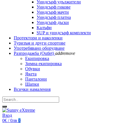
Уиндсърф удължители
Уиндсърф гикове
Уиндсърф мачти
Уиндсърф платна
Уиндсърф дъски
Калъфи
SUP и уиндсърф комплекти
Протектори и наколенки
Туризъм и други спортове
Употребявано оборудване
Разпродажба (Outlet)
add
remove
Екипировка
Зимна екипировка
Обувки
Якета
Панталони
Шапки
Всички намаления
Вход
0€ / 0лв
0