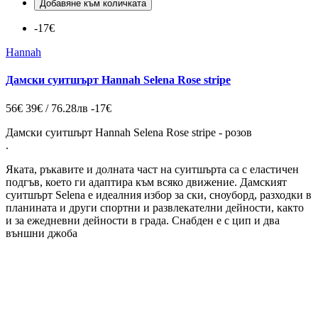
Добавяне към количката
-17€
Hannah
Дамски суитшърт Hannah Selena Rose stripe
56€
39€ / 76.28лв
-17€
Дамски суитшърт Hannah Selena Rose stripe - розов
.
Яката, ръкавите и долната част на суитшърта са с еластичен
подгъв, което ги адаптира към всяко движение.
Дамският
суитшърт
Selena
е идеалния избор за ски, сноуборд, разходки в
планината и други спортни и развлекателни дейности, както
и за ежедневни дейности в града
. Снабден е с цип и два
външни джоба