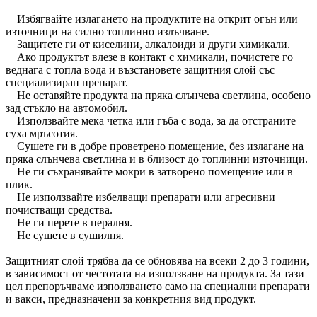
Избягвайте излагането на продуктите на открит огън или
източници на силно топлинно излъчване.
Защитете ги от киселини, алкалоиди и други химикали.
Ако продуктът влезе в контакт с химикали, почистете го
веднага с топла вода и възстановете защитния слой със
специализиран препарат.
Не оставяйте продукта на пряка слънчева светлина, особено
зад стъкло на автомобил.
Използвайте мека четка или гъба с вода, за да отстраните
суха мръсотия.
Сушете ги в добре проветрено помещение, без излагане на
пряка слънчева светлина и в близост до топлинни източници.
Не ги съхранявайте мокри в затворено помещение или в
плик.
Не използвайте избелващи препарати или агресивни
почистващи средства.
Не ги перете в пералня.
Не сушете в сушилня.
Защитният слой трябва да се обновява на всеки 2 до 3 години,
в зависимост от честотата на използване на продукта. За тази
цел препоръчваме използването само на специални препарати
и вакси, предназначени за конкретния вид продукт.