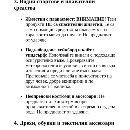
3. Водни спортове и плавателни
средства
Жилетки с плаваемост:
ВНИМАНИЕ!
Тези
продукти
НЕ са спасителни жилетки
. Те са
само помощно средство за плаваемост за
хора, които могат да плуват. Не предпазват
от удавяне.
Падълбордове, уейкборд и кайт /
уиндсърф:
Използвайте винаги с подходящо
осигурително въже. Проверявайте
метеорологичните условия, силата на вятъра
и теченията преди влизане във водата.
Препоръчва се употреба в присъствието на
друг човек, добре екипирани и по
възможност с жилетка.
Неопренови костюми и аксесоари:
Не
предпазват от хипотермия при
продължителен престой в екстремно студена
вода. Не предпазват от удавяне.
4. Дрехи, обувки и текстилни аксесоари