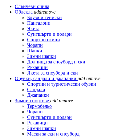
Слънчеви очила
Облекла
add
remove
Блузи и тениски
Панталони
Якета
Суитшърти и полари
Спортни екипи
Чорапи
Шапки
Зимни шапки
Долнища за сноуборд и ски
Ръкавици
Якета за сноуборд и ски
Обувки, сандали и джапанки
add
remove
Спортни и туристически обувки
Сандали
Джапанки
Зимни спортове
add
remove
Термобельо
Чорапи
Суитшърти и полари
Ръкавици
Зимни шапки
Маски за ски и сноуборд