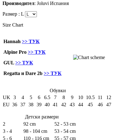
Производител
: Joluvi Испания
Размер :
L
Size Chart
Hannah
>> ТУК
Alpine Pro
>> ТУК
GUL
>> ТУК
Regatta и Dare 2b
>> ТУК
Обувки
UK
3
4
5
6
6.5
7
8
9
10
10.5
11
12
EU
36
37
38
39
40
41
42
43
44
45
46
47
Детски размери
2
92 cm
52 - 53 cm
3 - 4
98 - 104 cm
53 - 54 cm
5 - 6
110 - 116 cm
55 - 57 cm