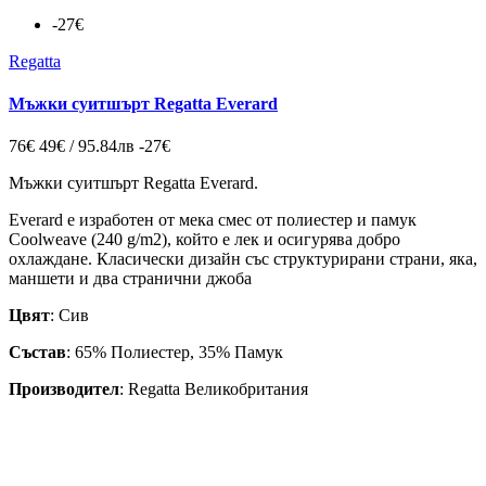
-27€
Regatta
Мъжки суитшърт Regatta Everard
76€
49€ / 95.84лв
-27€
Мъжки суитшърт Regatta Everard.
Everard е изработен от мека смес от полиестер и памук
Coolweave (240 g/m2), който е лек и осигурява добро
охлаждане. Класически дизайн със структурирани страни, яка,
маншети и два странични джоба
Цвят
: Сив
Състав
: 65% Полиестер,
35% Памук
Производител
: Regatta Великобритания