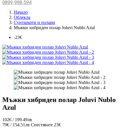
0899-998-594
Начало
Облекла
Суитшърти и полари
Мъжки хибриден полар Joluvi Nublo Azul
-23€
Мъжки хибриден полар Joluvi Nublo
Azul
102€ / 199.49лв
79€ / 154.51лв
Спестявате 23€