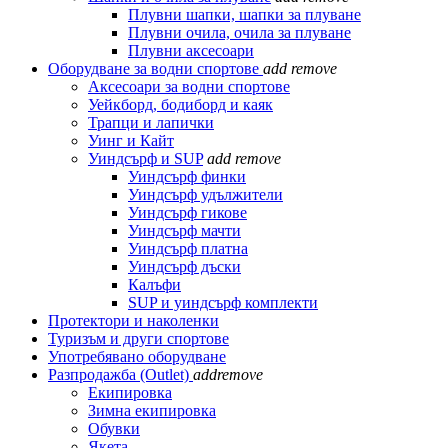
Плувни шапки, шапки за плуване
Плувни очила, очила за плуване
Плувни аксесоари
Оборудване за водни спортове
add
remove
Аксесоари за водни спортове
Уейкборд, бодиборд и каяк
Трапци и лапички
Уинг и Кайт
Уиндсърф и SUP
add
remove
Уиндсърф финки
Уиндсърф удължители
Уиндсърф гикове
Уиндсърф мачти
Уиндсърф платна
Уиндсърф дъски
Калъфи
SUP и уиндсърф комплекти
Протектори и наколенки
Туризъм и други спортове
Употребявано оборудване
Разпродажба (Outlet)
add
remove
Екипировка
Зимна екипировка
Обувки
Якета