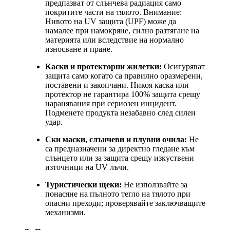
предпазват от слънчева радиация само
покритите части на тялото. Внимание:
Нивото на UV защита (UPF) може да
намалее при намокряне, силно разтягане на
материята или вследствие на нормално
износване и пране.
Каски и протекторни жилетки:
Осигуряват
защита само когато са правилно оразмерени,
поставени и закопчани. Никоя каска или
протектор не гарантира 100% защита срещу
наранявания при сериозен инцидент.
Подменете продукта незабавно след силен
удар.
Ски маски, слънчеви и плувни очила:
Не
са предназначени за директно гледане към
слънцето или за защита срещу изкуствени
източници на UV лъчи.
Туристически щеки:
Не използвайте за
понасяне на пълното тегло на тялото при
опасни преходи; проверявайте заключващите
механизми.