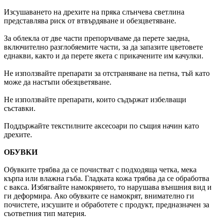
Изсушаването на дрехите на пряка слънчева светлина
представлява риск от втвърдяване и обезцветяване.
За облекла от две части препоръчваме да перете заедна,
включително разглобяемите части, за да запазите цветовете
еднакви, както и да перете якета с прикачените им качулки.
Не използвайте препарати за отстраняване на петна, тъй като
може да настъпи обезцветяване.
Не използвайте препарати, които съдържат избелващи
съставки.
Поддържайте текстилните аксесоари по същия начин като
дрехите.
ОБУВКИ
Обувките трябва да се почистват с подходяща четка, мека
кърпа или влажна гъба. Гладката кожа трябва да се обработва
с вакса. Избягвайте намокрянето, то нарушава външния вид и
ги деформира. Ако обувките се намокрят, внимателно ги
почистете, изсушите и обработете с продукт, предназначен за
съответния тип материя.