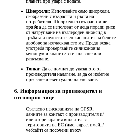
плаката при удара с водата.
Шнорхели:
Използвайте само шнорхели,
съобразени с възрастта и ръста на
потребителя. Шнорхели за възрастни
не
трябва
да се използват от деца поради риск
от натрупване на въглероден диоксид в
тръбата и недостатъчен капацитет на белите
дробове за изтласкването му. Преди всяка
употреба проверявайте силиконовия
мундщук и клапите за износване или
разкъсване.
Топки:
Да се помпат до указаното от
производителя налягане, за да се избегне
пръсване и евентуално нараняване.
6. Информация за производител и
отговорно лице
Съгласно изискванията на GPSR,
данните за контакт с производителя и/
или оторизирания вносител за
територията на ЕС (име, адрес, имейл/
уебсайт) са посочени върху