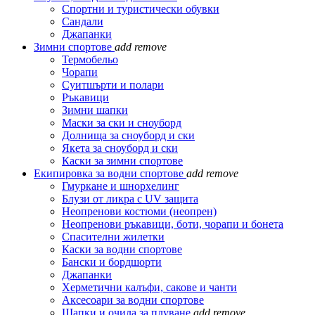
Спортни и туристически обувки
Сандали
Джапанки
Зимни спортове
add
remove
Термобельо
Чорапи
Суитшърти и полари
Ръкавици
Зимни шапки
Маски за ски и сноуборд
Долнища за сноуборд и ски
Якета за сноуборд и ски
Каски за зимни спортове
Екипировка за водни спортове
add
remove
Гмуркане и шнорхелинг
Блузи от ликра с UV защита
Неопренови костюми (неопрен)
Неопренови ръкавици, боти, чорапи и бонета
Спасителни жилетки
Каски за водни спортове
Бански и бордшорти
Джапанки
Херметични калъфи, сакове и чанти
Аксесоари за водни спортове
Шапки и очила за плуване
add
remove