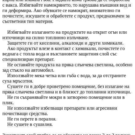
с вакса. Избягвайте намокрянето, то нарушава външния вид и
ги деформира. Ако обувките се намокрят, внимателно ги
почистете, изсушите и обработете с продукт, предназначен за
съответния тип материя.
Избягвайте излагането на продуктите на открит огън или
източници на силно топлинно излъчване.
Защитете ги от киселини, алкалоиди и други химикали.
Ако продуктът влезе в контакт с химикали, почистете го
веднага с топла вода и възстановете защитния слой със
специализиран препарат.
Не оставяйте продукта на пряка слънчева светлина, особено
зад стъкло на автомобил.
Използвайте мека четка или гъба с вода, за да отстраните
суха мръсотия.
Сушете ги в добре проветрено помещение, без излагане на
пряка слънчева светлина и в близост до топлинни източници.
Не ги съхранявайте мокри в затворено помещение или в
плик.
Не използвайте избелващи препарати или агресивни
почистващи средства.
Не ги перете в пералня.
Не сушете в сушилня.