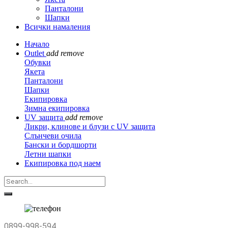
Панталони
Шапки
Всички намаления
Начало
Outlet
add
remove
Обувки
Якета
Панталони
Шапки
Екипировка
Зимна екипировка
UV защита
add
remove
Ликри, клинове и блузи с UV защита
Слънчеви очила
Бански и бордшорти
Летни шапки
Екипировка под наем
0899-998-594