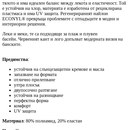
тялото и има идеален баланс между лекота и еластичност. Той
е устойчив на хлор, материята е изработена от рециклирана
пластмаса и има UV защита. Регенерираният найлон
ECONYL® превръща проблемите с отпадъците в модни и
интериорни решения.
Леки и меки, те са подходящи за плаж и плувен
басейн. Червеният кант и лого допълват модерната визия на
банските.
Предимства
:
устойчив на слънцезащитни кремове и масла
запазване на формата
отлично прилепване
ултра плосък
двупосочно разтягане
устойчив на разнищване
перфектна форма
комфорт
UV защита
Материал
: 80% полиамид, 20% еластан