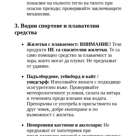
понасяне на пълното тегло на тялото при
опасни преходи; проверявайте заключващите
механизми.
3. Водни спортове и плавателни
средства
Жилетки с плаваемост:
ВНИМАНИЕ!
Тези
продукти
НЕ са спасителни жилетки
. Те са
само помощно средство за плаваемост за
хора, които могат да плуват. Не предпазват
от удавяне.
Падълбордове, уейкборд и кайт /
уиндсърф:
Използвайте винаги с подходящо
осигурително въже. Проверявайте
метеорологичните условия, силата на вятъра
и теченията преди влизане във водата.
Препоръчва се употреба в присъствието на
друг човек, добре екипирани и по
възможност с жилетка.
Неопренови костюми и аксесоари:
Не
предпазват от хипотермия при
продължителен престой в екстремно студена