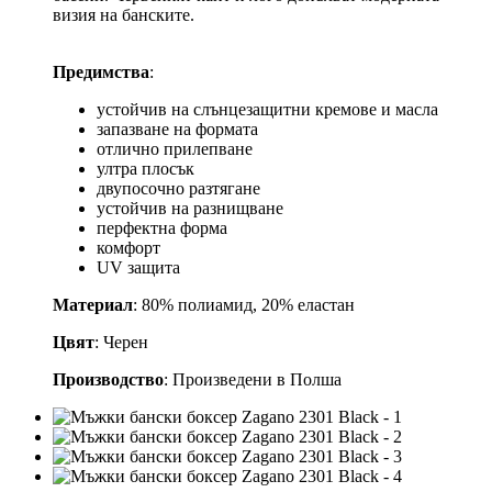
визия на банските.
Предимства
:
устойчив на слънцезащитни кремове и масла
запазване на формата
отлично прилепване
ултра плосък
двупосочно разтягане
устойчив на разнищване
перфектна форма
комфорт
UV защита
Материал
: 80% полиамид, 20% еластан
Цвят
: Черен
Производство
: Произведени в Полша