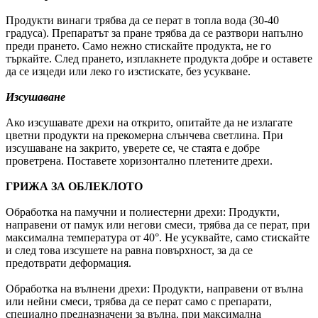
Продукти винаги трябва да се перат в топла вода (30-40
градуса). Препаратът за пране трябва да се разтвори напълно
преди прането. Само нежно стискайте продукта, не го
търкайте. След прането, изплакнете продукта добре и оставете
да се изцеди или леко го изстискате, без усукване.
Изсушаване
Ако изсушавате дрехи на открито, опитайте да не излагате
цветни продукти на прекомерна слънчева светлина. При
изсушаване на закрито, уверете се, че стаята е добре
проветрена. Поставете хоризонтално плетените дрехи.
ГРИЖА ЗА ОБЛЕКЛОТО
Обработка на памучни и полиестерни дрехи: Продукти,
направени от памук или негови смеси, трябва да се перат, при
максимална температура от 40°. Не усуквайте, само стискайте
и след това изсушете на равна повърхност, за да се
предотврати деформация.
Обработка на вълнени дрехи: Продукти, направени от вълна
или нейни смеси, трябва да се перат само с препарати,
специално предназначени за вълна, при максимална