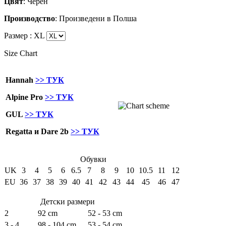
Цвят
: Черен
Производство
: Произведени в Полша
Размер :
XL
Size Chart
Hannah
>> ТУК
Alpine Pro
>> ТУК
GUL
>> ТУК
Regatta и Dare 2b
>> ТУК
Обувки
UK
3
4
5
6
6.5
7
8
9
10
10.5
11
12
EU
36
37
38
39
40
41
42
43
44
45
46
47
Детски размери
2
92 cm
52 - 53 cm
3 - 4
98 - 104 cm
53 - 54 cm