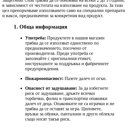
Защитният слой трябва да се обновява на всеки 2 до 3 години,
в зависимост от честотата на използване на продукта. За тази
цел препоръчваме използването само на специални препарати
и вакси, предназначени за конкретния вид продукт.
1. Обща информация
Употреба:
Продуктите в нашия магазин
трябва да се използват единствено по
предназначението, посочено от
производителя. Преди употреба се
запознайте с оригиналния етикет,
инструкциите за поддръжка и фабричните
предупреждения.
Пожарооопасност:
Пазете далеч от огън.
Опасност от задушаване:
За да избегнете
риск от задушаване, дръжте всички
торбички, фолиа и транспортни опаковки
далеч от деца. Опаковките не са играчки и не
трябва да се оставят за игра. Циповете,
връзки за обувки, панталони и други облекла
също носят такъв риск.