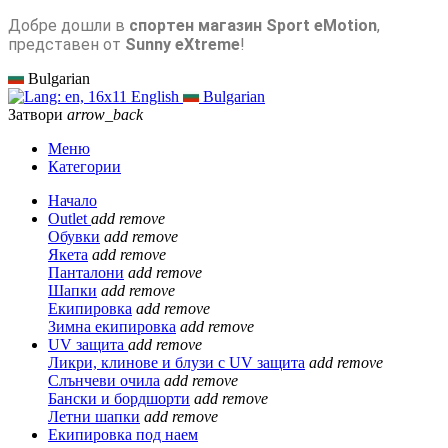
Добре дошли в
спортен магазин Sport eMotion
,
представен от
Sunny eXtreme
!
Bulgarian
English
Bulgarian
Затвори
arrow_back
Меню
Категории
Начало
Outlet
add
remove
Обувки
add
remove
Якета
add
remove
Панталони
add
remove
Шапки
add
remove
Екипировка
add
remove
Зимна екипировка
add
remove
UV защита
add
remove
Ликри, клинове и блузи с UV защита
add
remove
Слънчеви очила
add
remove
Бански и бордшорти
add
remove
Летни шапки
add
remove
Екипировка под наем