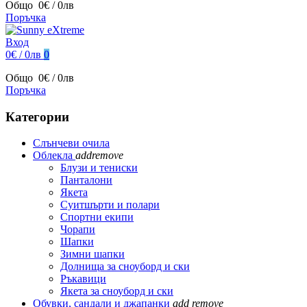
Общо
0€ / 0лв
Поръчка
Вход
0€ / 0лв
0
Общо
0€ / 0лв
Поръчка
Категории
Слънчеви очила
Облекла
add
remove
Блузи и тениски
Панталони
Якета
Суитшърти и полари
Спортни екипи
Чорапи
Шапки
Зимни шапки
Долнища за сноуборд и ски
Ръкавици
Якета за сноуборд и ски
Обувки, сандали и джапанки
add
remove