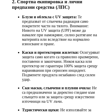
2. Спортна екипировка и лични
предпазни средства (ЛПС)
Блузи и облекла с UV защита:
Те
предпазват от слънчева радиация само
покритите части на тялото. Внимание:
Нивото на UV защита (UPF) може да
намалее при намокряне, силно разтягане на
материята или вследствие на нормално
износване и пране.
Каски и протекторни жилетки:
Осигуряват
защита само когато са правилно оразмерени,
поставени и закопчани. Никоя каска или
протектор не гарантира 100% защита срещу
наранявания при сериозен инцидент.
Подменете продукта незабавно след силен
удар.
Ски маски, слънчеви и плувни очила:
Не
са предназначени за директно гледане към
слънцето или за защита срещу изкуствени
източници на UV лъчи.
Туристически щеки:
Не използвайте за