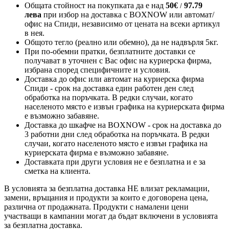
Общата стойност на покупката да е над
50
€
97.79
/
лева
при избор на доставка с BOXNOW или автомат/
офис на Спиди
, независимо от цената на всеки артикул
в нея.
Общото тегло (реално или обемно), да не надвърля 5кг.
При по-обемни пратки, безплатните доставки се
получават в уточнен с Вас офис на куриерска фирма,
избрана според специфичните и условия.
Доставка до офис или автомат на куриерска фирма
Спиди - срок на доставка един работен ден след
обработка на поръчката. В редки случаи, когато
населеното място е извън графика на куриерската фирма
е възможно забавяне.
Доставка до шкафче на
BOXNOW
- срок на доставка до
3 работни дни след обработка на поръчката. В редки
случаи, когато населеното място е извън графика на
куриерската фирма е възможно забавяне.
Доставката при други условия не е безплатна и е за
сметка на клиента.
В условията за безплатна доставка НЕ влизат рекламации,
замени, връщания и продукти за които е договорена цена,
различна от продажната. Продукти с намалени цени
участващи в кампании могат да бъдат включени в условията
за безплатна доставка.