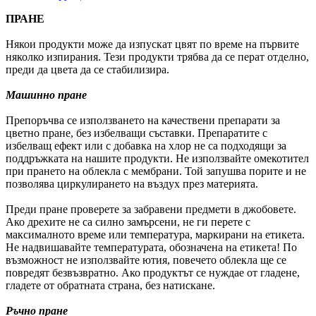
ПРАНЕ
Някои продукти може да изпускат цвят по време на първите
няколко изпирания. Тези продукти трябва да се перат отделно,
преди да цвета да се стабилизира.
Машинно пране
Препоръчва се използването на качествени препарати за
цветно пране, без избелващи съставки. Препаратите с
избелващ ефект или с добавка на хлор не са подходящи за
поддръжката на нашите продукти. Не използвайте омекотител
при прането на облекла с мембрани. Той запушва порите и не
позволява циркулирането на въздух през материята.
Преди пране проверете за забравени предмети в джобовете.
Ако дрехите не са силно замърсени, не ги перете с
максималното време или температура, маркирани на етикета.
Не надвишавайте температурата, обозначена на етикета! По
възможност не използвайте ютия, повечето облекла ще се
повредят безвъзвратно. Ако продуктът се нуждае от гладене,
гладете от обратната страна, без натискане.
Ръчно пране