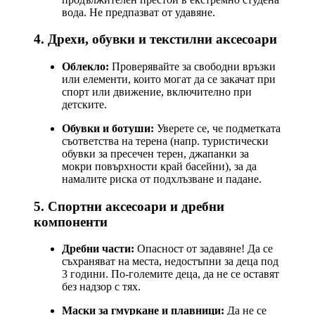
вода. Не предпазват от удавяне.
4. Дрехи, обувки и текстилни аксесоари
Облекло:
Проверявайте за свободни връзки
или елементи, които могат да се закачат при
спорт или движение, включително при
детските.
Обувки и ботуши:
Уверете се, че подметката
съответства на терена (напр. туристически
обувки за пресечен терен, джапанки за
мокри повърхности край басейни), за да
намалите риска от подхлъзване и падане.
5. Спортни аксесоари и дребни
компоненти
Дребни части:
Опасност от задавяне! Да се
съхраняват на места, недостъпни за деца под
3 години. По-големите деца, да не се оставят
без надзор с тях.
Маски за гмуркане и плавници:
Да не се