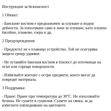
Инструкции за безопасност
1 Обхват:
- Банският костюм е предназначен за плуване и водни
дейности. За използване само в зони за плуване, като плувни
басейни, плажове, езера и др.
2 Предупреждения:
- Продуктът не е плаващо устройство. Той не осигурява
защита срещу удавяне.
- Не оставяйте банския костюм в близост до източници на
огън или горещи повърхности.
- Избягвайте контакт с остри предмети, които могат да
повредят материала.
3 Поддръжка:
- Пране: Пране при температура до 30°C. Не използвайте
белина. Не сушете в сушилня. Сушете на сянка, за да
избегнете избледняване на цветовете.