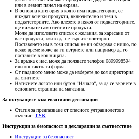
или в левият панел на екрана.
В основна категория в която има подкатегории, се
виждат всички продукти, включително и тези в
подкатегориите. Ако влезете в някоя от подкатегориите,
ще виждате само нейните продукти.
Може да използвате списък с желания, за харесани от
вас продукти, които да не търсите повторно.
Поставянето им в този списък не ви обвързва с нищо, по
всяко време може да ги изтриете или например да го
поставите в кошницата.
За връзка с нас, може да ползвате телефон 0899998594
или контактната форма.
От падащото меню може да изберете до коя директория
да стигнете.
Натиснете логото или бутон "Начало", за да се върнете в
основната страница на магазина.
За пътуващите към екзотични дестинации
Статия за предпазване от опасното ултравиолетово
лъчение:
ТУК
Инструкции за безопасност и декларации за съответствие
Инструкции за безопасност