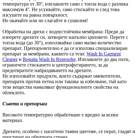
температура от 30°, изплакнете само с топла вода с разлика
максимум 4°. Не усуквайте, само стискайте и след това
изсушете на равна повърхност.
Не окачайте или не слагайте в сушилня!
Обработка на дрехи с водоустойчива мембрана: Преди да
изперете дрехите си, затворете напълно циповете. Перете с
топла вода (до 30°), използвайки само малко количество
препарат. Препоръчително е да се използва специализиран
препарат за мембрани, каквито са тези:
Wash In Garment
Cleaner
и
Regatta Wash In Reproofer
. Изплакнете до два пъти,
ограничете стискането и центрофугирането, за да
предотвратите набраздяването на дрехите.
Не използвайте продукти, които съдържат омекотители,
препарати против петна или такива за избелване, тъй като
тези вещества намаляват функционалните свойства на
облеклото.
Съвети и препоръки
Високото температурно обработване е вредно за всеки
материал.
Дрехите, особено с наситени тъмни цветове, се перат, гладят и
простират на обратната страна.