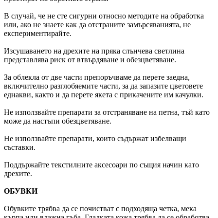
В случай, че не сте сигурни относно методите на обработка
или, ако не знаете как да отстраните замърсяванията, не
експериментирайте.
Изсушаването на дрехите на пряка слънчева светлина
представлява риск от втвърдяване и обезцветяване.
За облекла от две части препоръчваме да перете заедна,
включително разглобяемите части, за да запазите цветовете
еднакви, както и да перете якета с прикачените им качулки.
Не използвайте препарати за отстраняване на петна, тъй като
може да настъпи обезцветяване.
Не използвайте препарати, които съдържат избелващи
съставки.
Поддържайте текстилните аксесоари по същия начин като
дрехите.
ОБУВКИ
Обувките трябва да се почистват с подходяща четка, мека
кърпа или влажна гъба. Гладката кожа трябва да се обработва