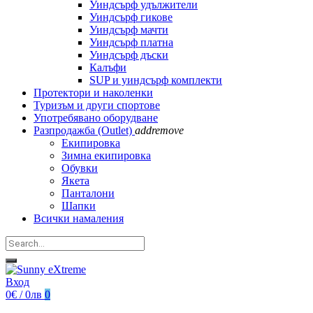
Уиндсърф удължители
Уиндсърф гикове
Уиндсърф мачти
Уиндсърф платна
Уиндсърф дъски
Калъфи
SUP и уиндсърф комплекти
Протектори и наколенки
Туризъм и други спортове
Употребявано оборудване
Разпродажба (Outlet)
add
remove
Екипировка
Зимна екипировка
Обувки
Якета
Панталони
Шапки
Всички намаления
Вход
0€ / 0лв
0