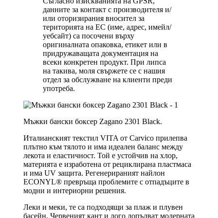
Съгласно изискванията на GPSR,
данните за контакт с производителя и/
или оторизирания вносител за
територията на ЕС (име, адрес, имейл/
уебсайт) са посочени върху
оригиналната опаковка, етикет или в
придружаващата документация на
всеки конкретен продукт. При липса
на такива, моля свържете се с нашия
отдел за обслужване на клиенти преди
употреба.
Мъжки бански боксер Zagano 2301 Black.
Италианският текстил VITA от Carvico прилепва
плътно към тялото и има идеален баланс между
лекота и еластичност. Той е устойчив на хлор,
материята е изработена от рециклирана пластмаса
и има UV защита. Регенерираният найлон
ECONYL® превръща проблемите с отпадъците в
модни и интериорни решения.
Леки и меки, те са подходящи за плаж и плувен
басейн. Червеният кант и лого допълват модерната