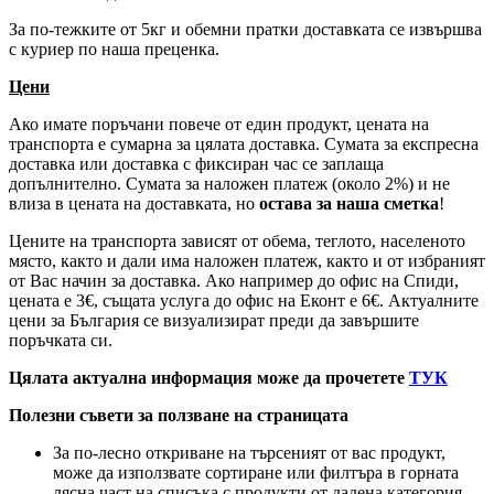
За по-тежките от 5кг и обемни пратки доставката се извършва
с куриер по наша преценка.
Цени
Ако имате поръчани повече от един продукт, цената на
транспорта е сумарна за цялата доставка. Сумата за експресна
доставка или доставка с фиксиран час се заплаща
допълнително. Сумата за наложен платеж (около 2%) и не
влиза в цената на доставката, но
остава за наша сметка
!
Цените на транспорта зависят от обема, теглото, населеното
място, както и дали има наложен платеж, както и от избраният
от Вас начин за доставка. Ако например до офис на Спиди,
цената е 3
€
, същата услуга до офис на Еконт е 6
€
. Актуалните
цени за България се визуализират преди да завършите
поръчката си.
Цялата актуална информация може да прочетете
ТУК
Полезни съвети за ползване на страницата
За по-лесно откриване на търсеният от вас продукт,
може да използвате сортиране или филтъра в горната
дясна част на списъка с продукти от дадена категория