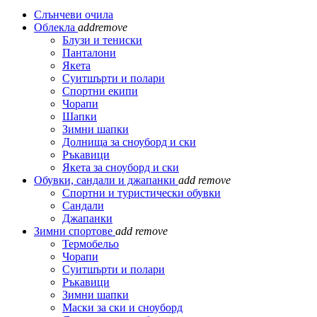
Слънчеви очила
Облекла
add
remove
Блузи и тениски
Панталони
Якета
Суитшърти и полари
Спортни екипи
Чорапи
Шапки
Зимни шапки
Долнища за сноуборд и ски
Ръкавици
Якета за сноуборд и ски
Обувки, сандали и джапанки
add
remove
Спортни и туристически обувки
Сандали
Джапанки
Зимни спортове
add
remove
Термобельо
Чорапи
Суитшърти и полари
Ръкавици
Зимни шапки
Маски за ски и сноуборд