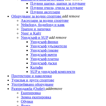
Плувни шапки, шапки за плуване
Плувни очила, очила за плуване
Плувни аксесоари
Оборудване за водни спортове
add
remove
Аксесоари за водни спортове
Уейкборд, бодиборд и каяк
Трапци и лапички
Уинг и Кайт
Уиндсърф и SUP
add
remove
Уиндсърф финки
Уиндсърф удължители
Уиндсърф гикове
Уиндсърф мачти
Уиндсърф платна
Уиндсърф дъски
Калъфи
SUP и уиндсърф комплекти
Протектори и наколенки
Туризъм и други спортове
Употребявано оборудване
Разпродажба (Outlet)
add
remove
Екипировка
Зимна екипировка
Обувки
Якета