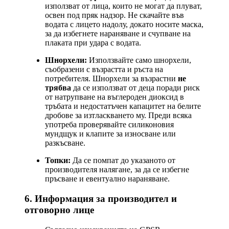
използват от лица, които не могат да плуват,
освен под пряк надзор. Не скачайте във
водата с лицето надолу, докато носите маска,
за да избегнете нараняване и счупване на
плаката при удара с водата.
Шнорхели:
Използвайте само шнорхели,
съобразени с възрастта и ръста на
потребителя. Шнорхели за възрастни
не
трябва
да се използват от деца поради риск
от натрупване на въглероден диоксид в
тръбата и недостатъчен капацитет на белите
дробове за изтласкването му. Преди всяка
употреба проверявайте силиконовия
мундщук и клапите за износване или
разкъсване.
Топки:
Да се помпат до указаното от
производителя налягане, за да се избегне
пръсване и евентуално нараняване.
6. Информация за производител и
отговорно лице