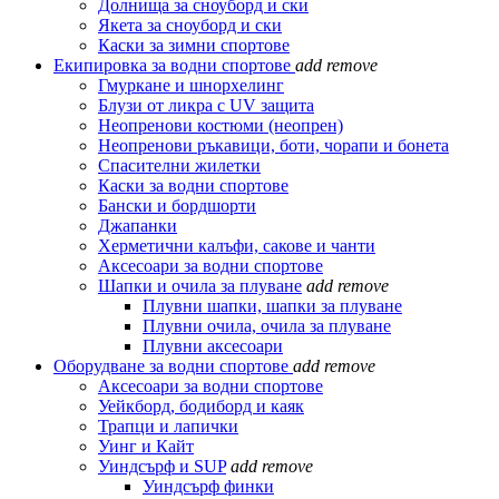
Долнища за сноуборд и ски
Якета за сноуборд и ски
Каски за зимни спортове
Екипировка за водни спортове
add
remove
Гмуркане и шнорхелинг
Блузи от ликра с UV защита
Неопренови костюми (неопрен)
Неопренови ръкавици, боти, чорапи и бонета
Спасителни жилетки
Каски за водни спортове
Бански и бордшорти
Джапанки
Херметични калъфи, сакове и чанти
Аксесоари за водни спортове
Шапки и очила за плуване
add
remove
Плувни шапки, шапки за плуване
Плувни очила, очила за плуване
Плувни аксесоари
Оборудване за водни спортове
add
remove
Аксесоари за водни спортове
Уейкборд, бодиборд и каяк
Трапци и лапички
Уинг и Кайт
Уиндсърф и SUP
add
remove
Уиндсърф финки