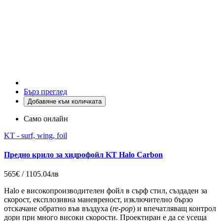
Бърз преглед
Добавяне към количката
Само онлайн
KT - surf, wing, foil
Предно крило за хидрофойл KT Halo Carbon
565€ / 1105.04лв
Halo е високопроизводителен фойл в сърф стил, създаден за
скорост, експлозивна маневреност, изключително бързо
отскачане обратно във въздуха (
re-pop
) и впечатляващ контрол
дори при много високи скорости. Проектиран е да се усеща