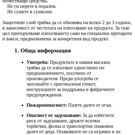
почистващи средства.
Не ги перете в пералня.
Не сушете в сушилня.
Защитният слой трябва да се обновява на всеки 2 до 3 години,
в зависимост от честотата на използване на продукта. За тази
цел препоръчваме използването само на специални препарати
и вакси, предназначени за конкретния вид продукт.
1. Обща информация
Употреба:
Продуктите в нашия магазин
трябва да се използват единствено по
предназначението, посочено от
производителя. Преди употреба се
запознайте с оригиналния етикет,
инструкциите за поддръжка и фабричните
предупреждения.
Пожарооопасност:
Пазете далеч от огън.
Опасност от задушаване:
За да избегнете
риск от задушаване, дръжте всички
торбички, фолиа и транспортни опаковки
далеч от деца. Опаковките не са играчки и не