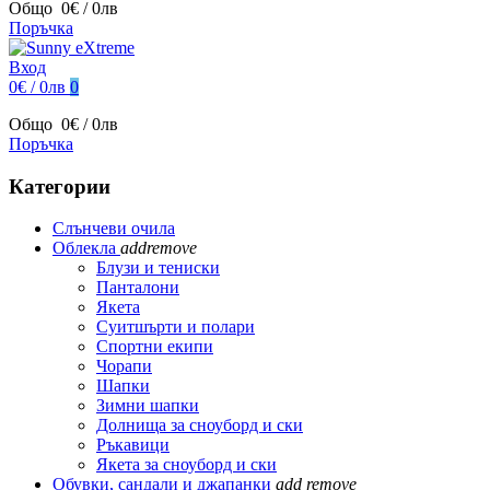
Общо
0€ / 0лв
Поръчка
Вход
0€ / 0лв
0
Общо
0€ / 0лв
Поръчка
Категории
Слънчеви очила
Облекла
add
remove
Блузи и тениски
Панталони
Якета
Суитшърти и полари
Спортни екипи
Чорапи
Шапки
Зимни шапки
Долнища за сноуборд и ски
Ръкавици
Якета за сноуборд и ски
Обувки, сандали и джапанки
add
remove