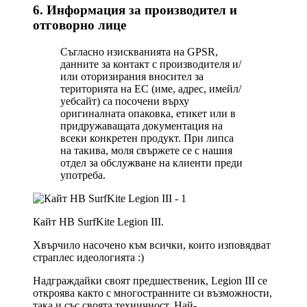
6. Информация за производител и
отговорно лице
Съгласно изискванията на GPSR,
данните за контакт с производителя и/
или оторизирания вносител за
територията на ЕС (име, адрес, имейл/
уебсайт) са посочени върху
оригиналната опаковка, етикет или в
придружаващата документация на
всеки конкретен продукт. При липса
на такива, моля свържете се с нашия
отдел за обслужване на клиенти преди
употреба.
Кайт HB SurfKite Legion III.
Хвърчило насочено към всички, които изповядват
страплес идеологията :)
Надграждайки своят предшественик, Legion III се
откроява както с многостранните си възможности,
така и със своята техничност. Най-