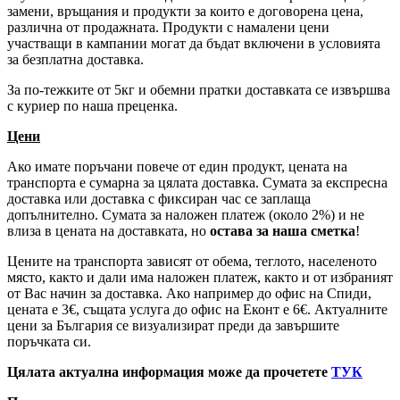
замени, връщания и продукти за които е договорена цена,
различна от продажната. Продукти с намалени цени
участващи в кампании могат да бъдат включени в условията
за безплатна доставка.
За по-тежките от 5кг и обемни пратки доставката се извършва
с куриер по наша преценка.
Цени
Ако имате поръчани повече от един продукт, цената на
транспорта е сумарна за цялата доставка. Сумата за експресна
доставка или доставка с фиксиран час се заплаща
допълнително. Сумата за наложен платеж (около 2%) и не
влиза в цената на доставката, но
остава за наша сметка
!
Цените на транспорта зависят от обема, теглото, населеното
място, както и дали има наложен платеж, както и от избраният
от Вас начин за доставка. Ако например до офис на Спиди,
цената е 3
€
, същата услуга до офис на Еконт е 6
€
. Актуалните
цени за България се визуализират преди да завършите
поръчката си.
Цялата актуална информация може да прочетете
ТУК