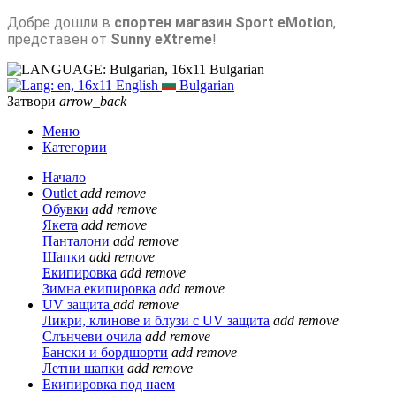
Добре дошли в
спортен магазин Sport eMotion
,
представен от
Sunny eXtreme
!
Bulgarian
English
Bulgarian
Затвори
arrow_back
Меню
Категории
Начало
Outlet
add
remove
Обувки
add
remove
Якета
add
remove
Панталони
add
remove
Шапки
add
remove
Екипировка
add
remove
Зимна екипировка
add
remove
UV защита
add
remove
Ликри, клинове и блузи с UV защита
add
remove
Слънчеви очила
add
remove
Бански и бордшорти
add
remove
Летни шапки
add
remove
Екипировка под наем