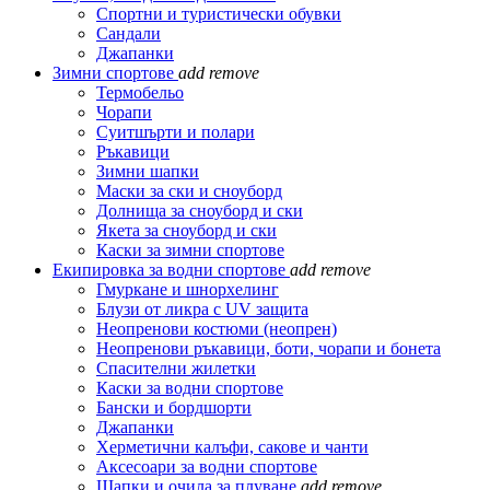
Спортни и туристически обувки
Сандали
Джапанки
Зимни спортове
add
remove
Термобельо
Чорапи
Суитшърти и полари
Ръкавици
Зимни шапки
Маски за ски и сноуборд
Долнища за сноуборд и ски
Якета за сноуборд и ски
Каски за зимни спортове
Екипировка за водни спортове
add
remove
Гмуркане и шнорхелинг
Блузи от ликра с UV защита
Неопренови костюми (неопрен)
Неопренови ръкавици, боти, чорапи и бонета
Спасителни жилетки
Каски за водни спортове
Бански и бордшорти
Джапанки
Херметични калъфи, сакове и чанти
Аксесоари за водни спортове
Шапки и очила за плуване
add
remove