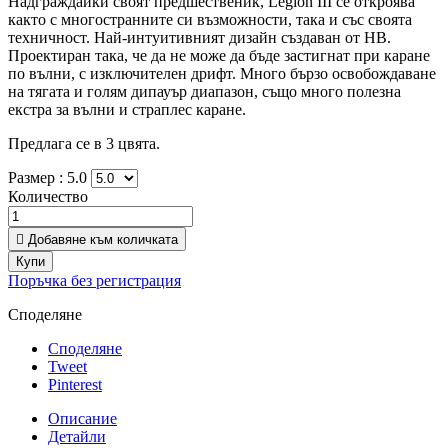
Надграждайки своят предшественик, Legion III се откроява
както с многостранните си възможности, така и със своята
техничност. Най-интуитивният дизайн създаван от HB.
Проектиран така, че да не може да бъде застигнат при каране
по вълни, с изключителен дрифт. Много бързо освобождаване
на тягата и голям дипауър диапазон, също много полезна
екстра за вълни и страплес каране.
Предлага се в 3 цвята.
Размер :
5.0
Количество

Добавяне към количката
Купи
Поръчка без регистрация
Споделяне
Споделяне
Tweet
Pinterest
Описание
Детайли