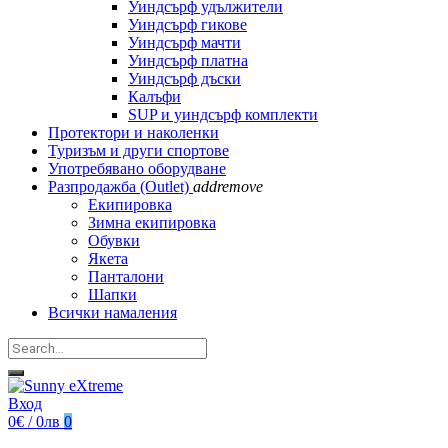
Уиндсърф удължители
Уиндсърф гикове
Уиндсърф мачти
Уиндсърф платна
Уиндсърф дъски
Калъфи
SUP и уиндсърф комплекти
Протектори и наколенки
Туризъм и други спортове
Употребявано оборудване
Разпродажба (Outlet)
add
remove
Екипировка
Зимна екипировка
Обувки
Якета
Панталони
Шапки
Всички намаления
Вход
0€ / 0лв
0