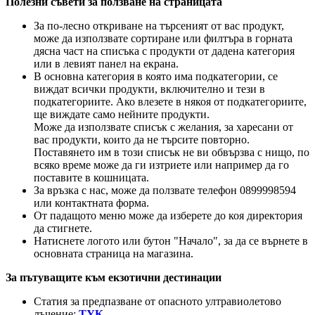
Полезни съвети за ползване на страницата
За по-лесно откриване на търсеният от вас продукт,
може да използвате сортиране или филтъра в горната
дясна част на списъка с продукти от дадена категория
или в левият панел на екрана.
В основна категория в която има подкатегории, се
виждат всички продукти, включително и тези в
подкатегориите. Ако влезете в някоя от подкатегориите,
ще виждате само нейните продукти.
Може да използвате списък с желания, за харесани от
вас продукти, които да не търсите повторно.
Поставянето им в този списък не ви обвързва с нищо, по
всяко време може да ги изтриете или например да го
поставите в кошницата.
За връзка с нас, може да ползвате телефон 0899998594
или контактната форма.
От падащото меню може да изберете до коя директория
да стигнете.
Натиснете логото или бутон "Начало", за да се върнете в
основната страница на магазина.
За пътуващите към екзотични дестинации
Статия за предпазване от опасното ултравиолетово
лъчение:
ТУК