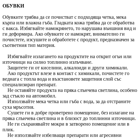
ОБУВКИ
Обувките трябва да се почистват с подходяща четка, мека
кърпа или влажна гъба. Гладката кожа трябва да се обработва
с вакса. Избягвайте намокрянето, то нарушава външния вид и
ги деформира. Ако обувките се намокрят, внимателно ги
почистете, изсушите и обработете с продукт, предназначен за
съответния тип материя.
Избягвайте излагането на продуктите на открит огън или
източници на силно топлинно излъчване.
Защитете ги от киселини, алкалоиди и други химикали.
Ако продуктът влезе в контакт с химикали, почистете го
веднага с топла вода и възстановете защитния слой със
специализиран препарат.
Не оставяйте продукта на пряка слънчева светлина, особено
зад стъкло на автомобил.
Използвайте мека четка или гъба с вода, за да отстраните
суха мръсотия.
Сушете ги в добре проветрено помещение, без излагане на
пряка слънчева светлина и в близост до топлинни източници.
Не ги съхранявайте мокри в затворено помещение или в
плик.
Не използвайте избелващи препарати или агресивни