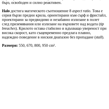
бърз, освободен и силно реактивен.
Halo
достига магическото съотношение 8
aspect ratio
. Това е
серия бързи предни крила, ориентирани към сърф и фристайл,
проектирани за предвидимо и незабавно излизане в полет
след приземявания или излизане на върховете над водата (
tip
breaches
). Крилото остава стабилно и вдъхващо увереност при
висока скорост, като същевременно предлага плавно,
надеждно поведение в ниския диапазон без пропадане (
stall
).
Размери:
550, 670, 800, 950 cm².