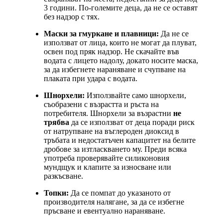
3 години. По-големите деца, да не се оставят
без надзор с тях.
Маски за гмуркане и плавници:
Да не се
използват от лица, които не могат да плуват,
освен под пряк надзор. Не скачайте във
водата с лицето надолу, докато носите маска,
за да избегнете нараняване и счупване на
плаката при удара с водата.
Шнорхели:
Използвайте само шнорхели,
съобразени с възрастта и ръста на
потребителя. Шнорхели за възрастни
не
трябва
да се използват от деца поради риск
от натрупване на въглероден диоксид в
тръбата и недостатъчен капацитет на белите
дробове за изтласкването му. Преди всяка
употреба проверявайте силиконовия
мундщук и клапите за износване или
разкъсване.
Топки:
Да се помпат до указаното от
производителя налягане, за да се избегне
пръсване и евентуално нараняване.