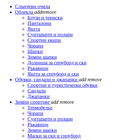
Слънчеви очила
Облекла
add
remove
Блузи и тениски
Панталони
Якета
Суитшърти и полари
Спортни екипи
Чорапи
Шапки
Зимни шапки
Долнища за сноуборд и ски
Ръкавици
Якета за сноуборд и ски
Обувки, сандали и джапанки
add
remove
Спортни и туристически обувки
Сандали
Джапанки
Зимни спортове
add
remove
Термобельо
Чорапи
Суитшърти и полари
Ръкавици
Зимни шапки
Маски за ски и сноуборд