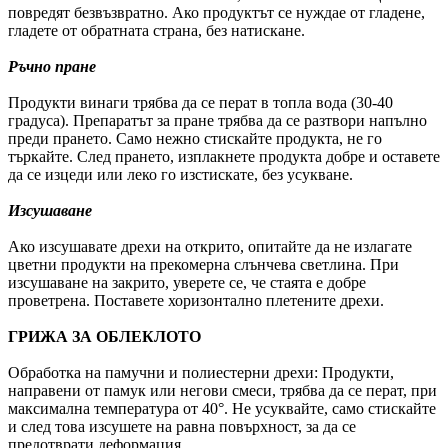
повредят безвъзвратно. Ако продуктът се нуждае от гладене,
гладете от обратната страна, без натискане.
Ръчно пране
Продукти винаги трябва да се перат в топла вода (30-40
градуса). Препаратът за пране трябва да се разтвори напълно
преди прането. Само нежно стискайте продукта, не го
търкайте. След прането, изплакнете продукта добре и оставете
да се изцеди или леко го изстискате, без усукване.
Изсушаване
Ако изсушавате дрехи на открито, опитайте да не излагате
цветни продукти на прекомерна слънчева светлина. При
изсушаване на закрито, уверете се, че стаята е добре
проветрена. Поставете хоризонтално плетените дрехи.
ГРИЖА ЗА ОБЛЕКЛОТО
Обработка на памучни и полиестерни дрехи: Продукти,
направени от памук или негови смеси, трябва да се перат, при
максимална температура от 40°. Не усуквайте, само стискайте
и след това изсушете на равна повърхност, за да се
предотврати деформация.