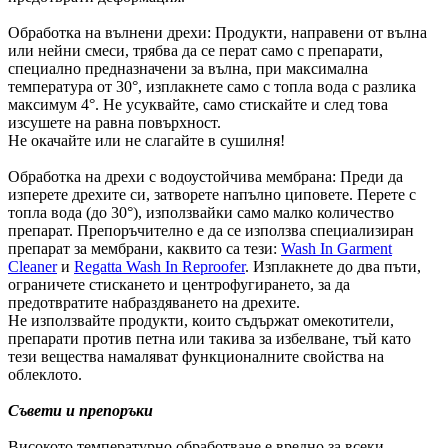
Обработка на вълнени дрехи: Продукти, направени от вълна
или нейни смеси, трябва да се перат само с препарати,
специално предназначени за вълна, при максимална
температура от 30°, изплакнете само с топла вода с разлика
максимум 4°. Не усуквайте, само стискайте и след това
изсушете на равна повърхност.
Не окачайте или не слагайте в сушилня!
Обработка на дрехи с водоустойчива мембрана: Преди да
изперете дрехите си, затворете напълно циповете. Перете с
топла вода (до 30°), използвайки само малко количество
препарат. Препоръчително е да се използва специализиран
препарат за мембрани, каквито са тези:
Wash In Garment
Cleaner
и
Regatta Wash In Reproofer
. Изплакнете до два пъти,
ограничете стискането и центрофугирането, за да
предотвратите набраздяването на дрехите.
Не използвайте продукти, които съдържат омекотители,
препарати против петна или такива за избелване, тъй като
тези вещества намаляват функционалните свойства на
облеклото.
Съвети и препоръки
Високото температурно обработване е вредно за всеки