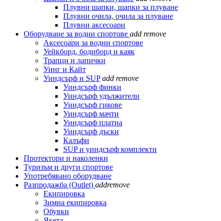
Плувни шапки, шапки за плуване
Плувни очила, очила за плуване
Плувни аксесоари
Оборудване за водни спортове
add
remove
Аксесоари за водни спортове
Уейкборд, бодиборд и каяк
Трапци и лапички
Уинг и Кайт
Уиндсърф и SUP
add
remove
Уиндсърф финки
Уиндсърф удължители
Уиндсърф гикове
Уиндсърф мачти
Уиндсърф платна
Уиндсърф дъски
Калъфи
SUP и уиндсърф комплекти
Протектори и наколенки
Туризъм и други спортове
Употребявано оборудване
Разпродажба (Outlet)
add
remove
Екипировка
Зимна екипировка
Обувки
Якета