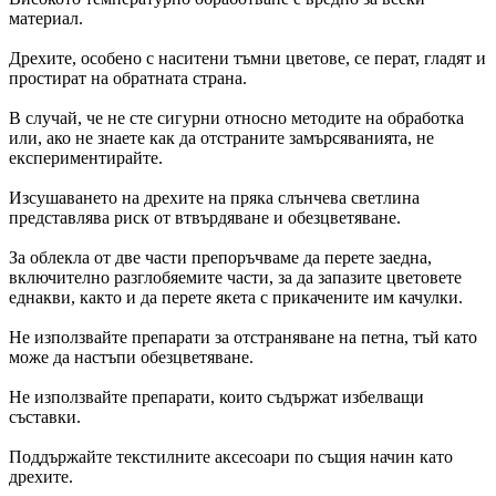
материал.
Дрехите, особено с наситени тъмни цветове, се перат, гладят и
простират на обратната страна.
В случай, че не сте сигурни относно методите на обработка
или, ако не знаете как да отстраните замърсяванията, не
експериментирайте.
Изсушаването на дрехите на пряка слънчева светлина
представлява риск от втвърдяване и обезцветяване.
За облекла от две части препоръчваме да перете заедна,
включително разглобяемите части, за да запазите цветовете
еднакви, както и да перете якета с прикачените им качулки.
Не използвайте препарати за отстраняване на петна, тъй като
може да настъпи обезцветяване.
Не използвайте препарати, които съдържат избелващи
съставки.
Поддържайте текстилните аксесоари по същия начин като
дрехите.