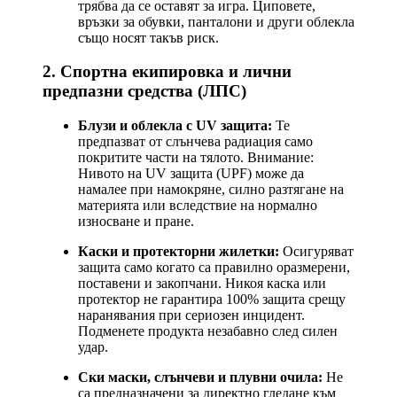
трябва да се оставят за игра. Циповете,
връзки за обувки, панталони и други облекла
също носят такъв риск.
2. Спортна екипировка и лични
предпазни средства (ЛПС)
Блузи и облекла с UV защита:
Те
предпазват от слънчева радиация само
покритите части на тялото. Внимание:
Нивото на UV защита (UPF) може да
намалее при намокряне, силно разтягане на
материята или вследствие на нормално
износване и пране.
Каски и протекторни жилетки:
Осигуряват
защита само когато са правилно оразмерени,
поставени и закопчани. Никоя каска или
протектор не гарантира 100% защита срещу
наранявания при сериозен инцидент.
Подменете продукта незабавно след силен
удар.
Ски маски, слънчеви и плувни очила:
Не
са предназначени за директно гледане към