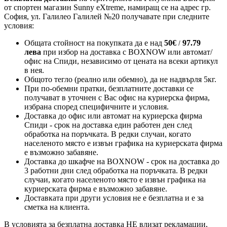
от спортен магазин Sunny eXtreme, намиращ се на адрес гр.
София, ул. Галилео Галилей №20 получавате при следните
условия:
Общата стойност на покупката да е над
50
€
97.79
/
лева
при избор на доставка с BOXNOW или автомат/
офис на Спиди
, независимо от цената на всеки артикул
в нея.
Общото тегло (реално или обемно), да не надвърля 5кг.
При по-обемни пратки, безплатните доставки се
получават в уточнен с Вас офис на куриерска фирма,
избрана според специфичните и условия.
Доставка до офис или автомат на куриерска фирма
Спиди - срок на доставка един работен ден след
обработка на поръчката. В редки случаи, когато
населеното място е извън графика на куриерската фирма
е възможно забавяне.
Доставка до шкафче на
BOXNOW
- срок на доставка до
3 работни дни след обработка на поръчката. В редки
случаи, когато населеното място е извън графика на
куриерската фирма е възможно забавяне.
Доставката при други условия не е безплатна и е за
сметка на клиента.
В условията за безплатна доставка НЕ влизат рекламации,