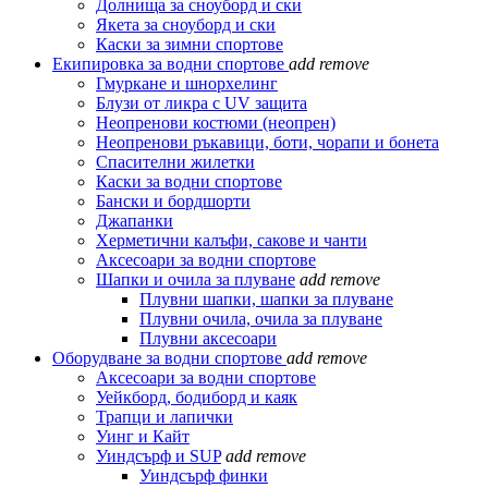
Долнища за сноуборд и ски
Якета за сноуборд и ски
Каски за зимни спортове
Екипировка за водни спортове
add
remove
Гмуркане и шнорхелинг
Блузи от ликра с UV защита
Неопренови костюми (неопрен)
Неопренови ръкавици, боти, чорапи и бонета
Спасителни жилетки
Каски за водни спортове
Бански и бордшорти
Джапанки
Херметични калъфи, сакове и чанти
Аксесоари за водни спортове
Шапки и очила за плуване
add
remove
Плувни шапки, шапки за плуване
Плувни очила, очила за плуване
Плувни аксесоари
Оборудване за водни спортове
add
remove
Аксесоари за водни спортове
Уейкборд, бодиборд и каяк
Трапци и лапички
Уинг и Кайт
Уиндсърф и SUP
add
remove
Уиндсърф финки