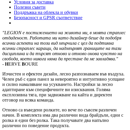
Условия за доставка
Полезни съвети
Поддръжка на облекла и обувки
Безопасност и GPSR съответствие
"LEGION е постижението на живота ми, в моята страплес
отдаденост. Работата ми като дизайнер беше да подобря
всички аспекти на този вид хвърчила с цел да подтикна
всички страплес каращи, да надхвърлят границите на тази
дисциплина и да търсят отново и отново онова чувство на
свобода, което никога няма да престане да ме завладява."
-
H
ERVE
B
OURE
Изчистен и ефектен дизайн, лесно разпознаваем във въздуха.
Челен ръб с един панел за невероятно и интуитивно усещане
и силно намаляване на усукването. Настройки за лесно
адаптиране към специфичните ви изисквания. Голяма
експлозивна тяга, при задвижване на кайта и директен
отговор на всяка команда.
Отново са въведени ролките, но вече по съвсем различен
начин. В комплекта има два различни вида брайдъли, едни с
ролка и едни без ролка. Така получавате два напълно
различни по поведение продукта.