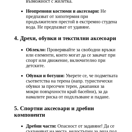
възможност с жилетка.
Неопренови костюми и аксесоари:
Не
предпазват от хипотермия при
продължителен престой в екстремно студена
вода. Не предпазват от удавяне.
4. Дрехи, обувки и текстилни аксесоари
Облекло:
Проверявайте за свободни връзки
или елементи, които могат да се закачат при
спорт или движение, включително при
детските.
Обувки и ботуши:
Уверете се, че подметката
съответства на терена (напр. туристически
обувки за пресечен терен, джапанки за
мокри повърхности край басейни), за да
намалите риска от подхлъзване и падане.
5. Спортни аксесоари и дребни
компоненти
Дребни части:
Опасност от задавяне! Да се
съхраняват на места, недостъпни за деца под