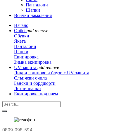
Панталони
Шапки
Всички намаления
Начало
Outlet
add
remove
Обувки
Якета
Панталони
Шапки
Екипировка
Зимна екипировка
UV защита
add
remove
Ликри, клинове и блузи с UV защита
Слънчеви очила
Бански и бордшорти
Летни шапки
Екипировка под наем
0899-998-594