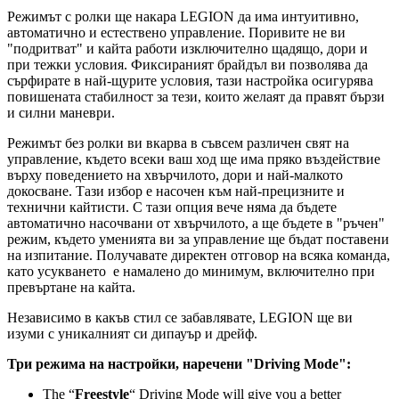
Режимът с ролки ще накара LEGION да има интуитивно,
автоматично и естествено управление. Поривите не ви
"подритват" и кайта работи изключително щадящо, дори и
при тежки условия. Фиксираният брайдъл ви позволява да
сърфирате в най-щурите условия, тази настройка осигурява
повишената стабилност за тези, които желаят да правят бързи
и силни маневри.
Режимът без ролки ви вкарва в съвсем различен свят на
управление, където всеки ваш ход ще има пряко въздействие
върху поведението на хвърчилото, дори и най-малкото
докосване. Тази избор е насочен към най-прецизните и
технични кайтисти. С тази опция вече няма да бъдете
автоматично насочвани от хвърчилото, а ще бъдете в "ръчен"
режим, където уменията ви за управление ще бъдат поставени
на изпитание. Получавате директен отговор на всяка команда,
като усукването е намалено до минимум, включително при
превъртане на кайта.
Независимо в какъв стил се забавлявате, LEGION ще ви
изуми с уникалният си дипауър и дрейф.
Три режима на настройки, наречени "Driving Mode":
The “
Freestyle
“ Driving Mode will give you a better