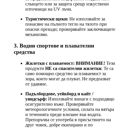
слънцето или за защита срещу изкуствени
източници на UV лъчи.
Туристически щеки:
Не използвайте за
понасяне на пълното тегло на тялото при
опасни преходи; проверявайте заключващите
механизми.
3. Водни спортове и плавателни
средства
Жилетки с плаваемост:
ВНИМАНИЕ!
Тези
продукти
НЕ са спасителни жилетки
. Те са
само помощно средство за плаваемост за
хора, които могат да плуват. Не предпазват
от удавяне.
Падълбордове, уейкборд и кайт /
уиндсърф:
Използвайте винаги с подходящо
осигурително въже. Проверявайте
метеорологичните условия, силата на вятъра
и теченията преди влизане във водата.
Препоръчва се употреба в присъствието на
друг човек, добре екипирани и по