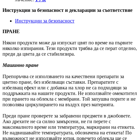
Инструкции за безопасност и декларации за съответствие
Инструкции за безопасност
ПРАНЕ
Някои продукти може да изпускат цвят по време на първите
няколко изпирания. Тези продукти трябва да се перат отделно,
преди да цвета да се стабилизира.
Машинно пране
Препоръчва се използването на качествени препарати за
цветно пране, без избелващи съставки. Препаратите с
избелващ ефект или с добавка на хлор не са подходящи за
поддръжката на нашите продукти. Не използвайте омекотител
при прането на облекла с мембрани. Той запушва порите и не
позволява циркулирането на въздух през материята.
Преди пране проверете за забравени предмети в джобовете.
Ако дрехите не са силно замърсени, не ги перете с
максималното време или температура, маркирани на етикета.
Не надвишавайте температурата, обозначена на етикета! По
възможност не използвайте ютия, повечето облекла ще се