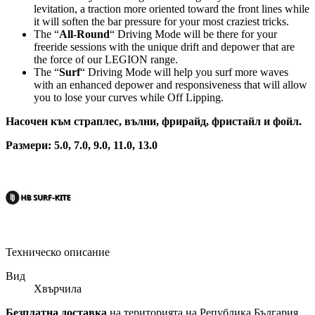
levitation, a traction more oriented toward the front lines while
it will soften the bar pressure for your most craziest tricks.
The “
All-Round
“ Driving Mode will be there for your
freeride sessions with the unique drift and depower that are
the force of our LEGION range.
The “
Surf
“ Driving Mode will help you surf more waves
with an enhanced depower and responsiveness that will allow
you to lose your curves while Off Lipping.
Насочен към страплес, вълни, фрирайд, фристайл и фойл.
Размери: 5.0, 7.0, 9.0, 11.0, 13.0
Техническо описание
Вид
Хвърчила
Безплатна доставка
на територията на Република България