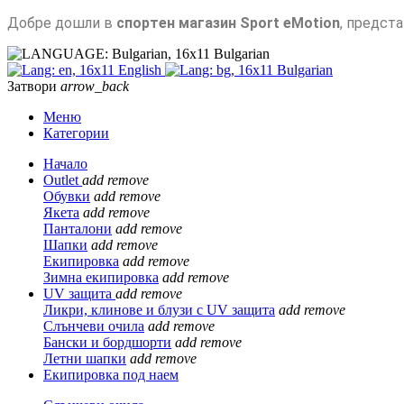
Добре дошли в
спортен магазин Sport eMotion
, предст
Bulgarian
English
Bulgarian
Затвори
arrow_back
Меню
Категории
Начало
Outlet
add
remove
Обувки
add
remove
Якета
add
remove
Панталони
add
remove
Шапки
add
remove
Екипировка
add
remove
Зимна екипировка
add
remove
UV защита
add
remove
Ликри, клинове и блузи с UV защита
add
remove
Слънчеви очила
add
remove
Бански и бордшорти
add
remove
Летни шапки
add
remove
Екипировка под наем