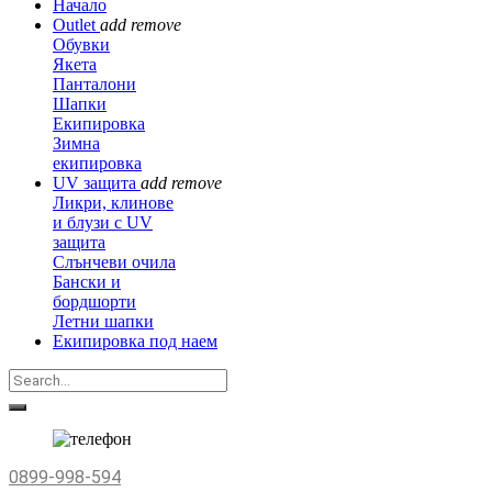
Начало
Outlet
add
remove
Обувки
Якета
Панталони
Шапки
Екипировка
Зимна
екипировка
UV защита
add
remove
Ликри, клинове
и блузи с UV
защита
Слънчеви очила
Бански и
бордшорти
Летни шапки
Екипировка под наем
0899-998-594