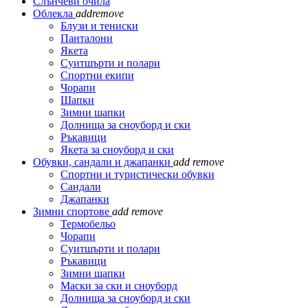
Слънчеви очила
Облекла
add
remove
Блузи и тениски
Панталони
Якета
Суитшърти и полари
Спортни екипи
Чорапи
Шапки
Зимни шапки
Долнища за сноуборд и ски
Ръкавици
Якета за сноуборд и ски
Обувки, сандали и джапанки
add
remove
Спортни и туристически обувки
Сандали
Джапанки
Зимни спортове
add
remove
Термобельо
Чорапи
Суитшърти и полари
Ръкавици
Зимни шапки
Маски за ски и сноуборд
Долнища за сноуборд и ски