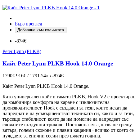
Бърз преглед
Добавяне към количката
-874€
Peter Lynn (PLKB)
Кайт Peter Lynn PLKB Hook 14.0 Orange
1790€
916€ / 1791.54лв
-874€
Кайт Peter Lynn PLKB
Hook 14.0 Orange
.
Като универсален кайт в гамата PLKB, Hook V2 е проектиран
да комбинира комфорта на каране с изключителна
производителност. Hook е създаден за тези, които искат да
напреднат и да усъвършенстват техниката си, както и за тези,
търсещи стабилност, която да им помогне да напредват със
сложните въздушни трикове. Постоянна тяга, качване срещу
вятъра, големи скокове и плавни кацания - всичко от което се
нуждаете за епични сесии през цялата година.