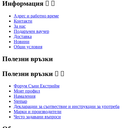
Информация


Адрес и работно време
Контакти
За нас
Подаръчен ваучер
Доставка
Новини
Общи условия
Полезни връзки
Полезни връзки


Форум Съни Екстрийм
Моят профил
Намаления
Stemap
Декларации за съотвествие и инструкции за употреба
Марки и производители
Често задавани въпроси