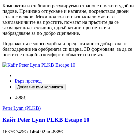
Компактни и стабилни регулируеми страпове с меки и удобни
падове. Прецизно отпускане и натягане, посредством двоен
колан с велкро. Меки подложки с изпъкнало място за
възглавничките на пръстите, помагат на пръстите да се
захващат по-ефективно, вдлъбнатини при петите и
набраздяване за по-добро сцепление.
Подложката е много удобна и предлага много добър захват
благодарение на оребрената си шарка. 3D
формована, за да се
постигне по-добър комфорт в областта на петата.
Бърз преглед
Добавяне към количката
-888€
Peter Lynn (PLKB)
Кайт Peter Lynn PLKB Escape 10
1637€
749€ / 1464.92лв
-888€