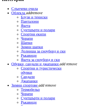
Слънчеви очила
Облекла
add
remove
Блузи и тениски
Панталони
Якета
Суитшърти и полари
Спортни екипи
Чорапи
Шапки
Зимни шапки
Долнища за сноуборд и ски
Ръкавици
Якета за сноуборд и ски
Обувки, сандали и джапанки
add
remove
Спортни и туристически
обувки
Сандали
Джапанки
Зимни спортове
add
remove
Термобельо
Чорапи
Суитшърти и полари
Ръкавици