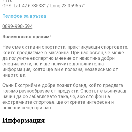
РПУ.
GPS: Lat 42.678538° / Long 23.359557°
Телефон за връзка
0899-998-594
Знаем какво правим!
Ние сме активни спортисти, практикуващи спортовете,
които предлагаме в магазина. При нас освен, че може
да получите експертно мнение от наистина добри
специалисти, но и ще получите допълнителна
информация, която ще ви е полезна, независимо от
нивото ви.
Съни Екстрийм е добре познат бранд, който предлага
голямо разнообразие от продукти. Спортът е вълнуващ
начин да се забавлявате така, че, ако сте фен на
екстремните спортове, ще откриете интересни и
полезни неща при нас.
Информация