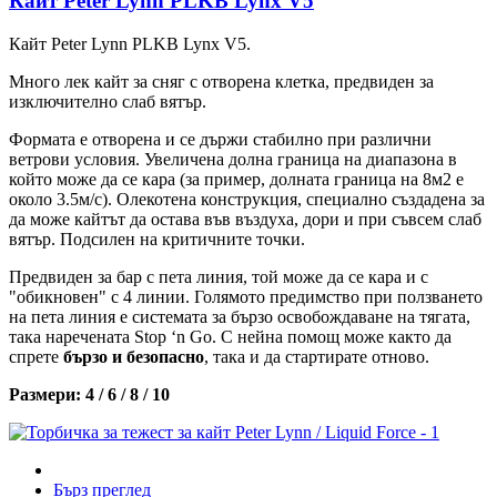
Кайт Peter Lynn PLKB Lynx V5
Кайт Peter Lynn PLKB Lynx V5.
Много лек кайт за сняг с отворена клетка, предвиден за
изключително слаб вятър.
Формата е отворена и се държи стабилно при различни
ветрови условия. Увеличена долна граница на диапазона в
който може да се кара (за пример, долната граница на 8м2 е
около 3.5м/с). Олекотена конструкция, специално създадена за
да може кайтът да остава във въздуха, дори и при съвсем слаб
вятър. Подсилен на критичните точки.
Предвиден за бар с пета линия, той може да се кара и с
"обикновен" с 4 линии. Голямото предимство при ползването
на пета линия е системата за бързо освобождаване на тягата,
така наречената Stop ‘n Go. С нейна помощ може както да
спрете
бързо и безопасно
, така и да стартирате отново.
Размери: 4
/ 6 / 8 / 10
Бърз преглед