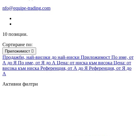
nfo@equipe-trading.com
10 позиции.
Сортиране по:
Приложимост

Продажби, най-високи до най-ниски
Приложимост
По име, от
А до Я
По име, от Я до А
Цена: от ниска към висока
Цена: от
висока към ниска
Референция, от А до Я
Референция, от Я до
А
Активни филтри