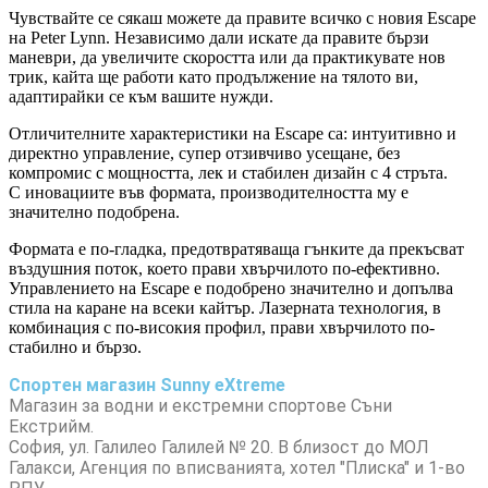
Чувствайте се сякаш можете да правите всичко с новия Escape
на Peter Lynn. Независимо дали искате да правите бързи
маневри, да увеличите скоростта или да практикувате нов
трик, кайта ще работи като продължение на тялото ви,
адаптирайки се към вашите нужди.
Отличителните характеристики на Escape са: интуитивно и
директно управление, супер отзивчиво усещане, без
компромис с мощността, лек и стабилен дизайн с 4 стръта.
С иновациите във формата, производителността му е
значително подобрена.
Формата е по-гладка, предотвратяваща гънките да прекъсват
въздушния поток, което прави хвърчилото по-ефективно.
Управлението на Escape е подобрено значително и допълва
стила на каране на всеки кайтър. Лазерната технология, в
комбинация с по-високия профил, прави хвърчилото по-
стабилно и бързо.
Спортен магазин Sunny eXtreme
Магазин за водни и екстремни спортове Съни
Екстрийм.
София, ул. Галилео Галилей № 20. В близост до МОЛ
Галакси, Агенция по вписванията, хотел "Плиска" и 1-во