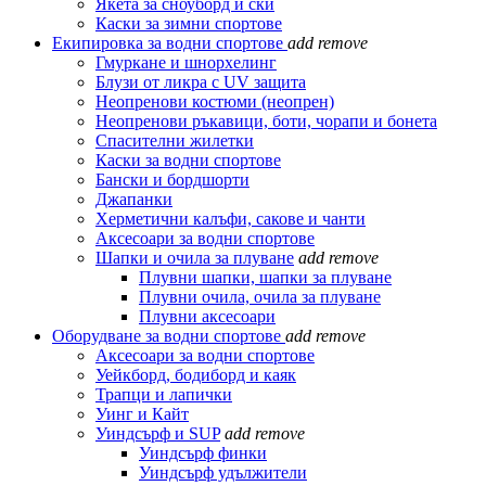
Якета за сноуборд и ски
Каски за зимни спортове
Екипировка за водни спортове
add
remove
Гмуркане и шнорхелинг
Блузи от ликра с UV защита
Неопренови костюми (неопрен)
Неопренови ръкавици, боти, чорапи и бонета
Спасителни жилетки
Каски за водни спортове
Бански и бордшорти
Джапанки
Херметични калъфи, сакове и чанти
Аксесоари за водни спортове
Шапки и очила за плуване
add
remove
Плувни шапки, шапки за плуване
Плувни очила, очила за плуване
Плувни аксесоари
Оборудване за водни спортове
add
remove
Аксесоари за водни спортове
Уейкборд, бодиборд и каяк
Трапци и лапички
Уинг и Кайт
Уиндсърф и SUP
add
remove
Уиндсърф финки
Уиндсърф удължители