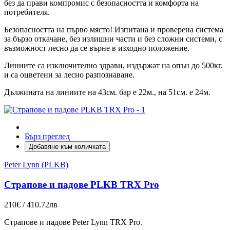
без да прави компромис с безопасността и комфорта на
потребителя.
Безопасността на първо място!
Изпитана и проверена система
за бързо откачане, без излишни части и без сложни системи, с
възможност лесно да се върне в изходно положение.
Линиите са изключително здрави, издържат на опън до 500кг.
и са оцветени за лесно разпознаване.
Дължината на линиите на 43см. бар е 22м., на 51см. е 24м.
Бърз преглед
Добавяне към количката
Peter Lynn (PLKB)
Страпове и падове PLKB TRX Pro
210€ / 410.72лв
Страпове и падове Peter Lynn TRX Pro.