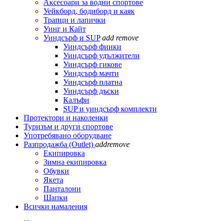
Аксесоари за водни спортове
Уейкборд, бодиборд и каяк
Трапци и лапички
Уинг и Кайт
Уиндсърф и SUP
add
remove
Уиндсърф финки
Уиндсърф удължители
Уиндсърф гикове
Уиндсърф мачти
Уиндсърф платна
Уиндсърф дъски
Калъфи
SUP и уиндсърф комплекти
Протектори и наколенки
Туризъм и други спортове
Употребявано оборудване
Разпродажба (Outlet)
add
remove
Екипировка
Зимна екипировка
Обувки
Якета
Панталони
Шапки
Всички намаления