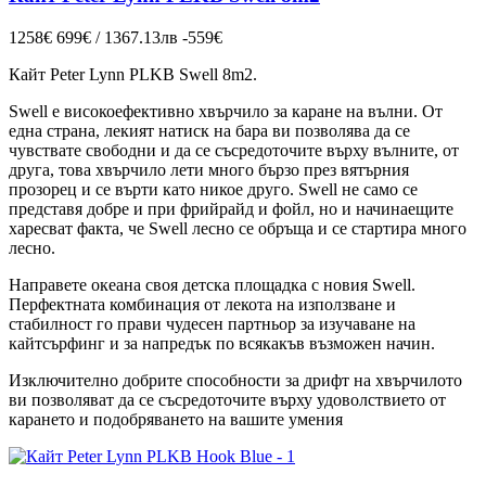
1258€
699€ / 1367.13лв
-559€
Кайт Peter Lynn PLKB Swell 8m2.
Swell е високоефективно хвърчило за каране на вълни. От
една страна, лекият натиск на бара ви позволява да се
чувствате свободни и да се съсредоточите върху вълните, от
друга, това хвърчило лети много бързо през вятърния
прозорец и се върти като никое друго. Swell не само се
представя добре и при фрийрайд и фойл, но и начинаещите
харесват факта, че Swell лесно се обръща и се стартира много
лесно.
Направете океана своя детска площадка с новия Swell.
Перфектната комбинация от лекота на използване и
стабилност го прави чудесен партньор за изучаване на
кайтсърфинг и за напредък по всякакъв възможен начин.
Изключително добрите способности за дрифт на хвърчилото
ви позволяват да се съсредоточите върху удоволствието от
карането и подобряването на вашите умения