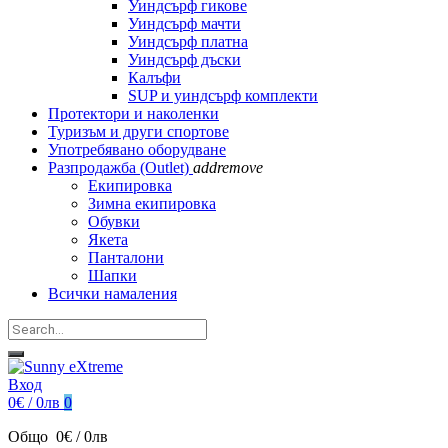
Уиндсърф гикове
Уиндсърф мачти
Уиндсърф платна
Уиндсърф дъски
Калъфи
SUP и уиндсърф комплекти
Протектори и наколенки
Туризъм и други спортове
Употребявано оборудване
Разпродажба (Outlet)
add
remove
Екипировка
Зимна екипировка
Обувки
Якета
Панталони
Шапки
Всички намаления
Вход
0€ / 0лв
0
Общо
0€ / 0лв