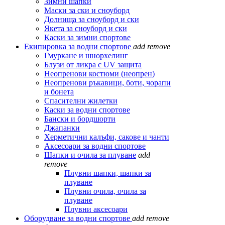
Зимни шапки
Маски за ски и сноуборд
Долнища за сноуборд и ски
Якета за сноуборд и ски
Каски за зимни спортове
Екипировка за водни спортове
add
remove
Гмуркане и шнорхелинг
Блузи от ликра с UV защита
Неопренови костюми (неопрен)
Неопренови ръкавици, боти, чорапи
и бонета
Спасителни жилетки
Каски за водни спортове
Бански и бордшорти
Джапанки
Херметични калъфи, сакове и чанти
Аксесоари за водни спортове
Шапки и очила за плуване
add
remove
Плувни шапки, шапки за
плуване
Плувни очила, очила за
плуване
Плувни аксесоари
Оборудване за водни спортове
add
remove