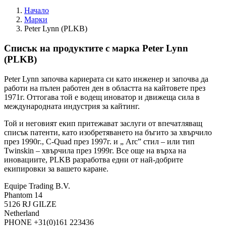
Начало
Марки
Peter Lynn (PLKB)
Списък на продуктите с марка Peter Lynn
(PLKB)
Peter Lynn започва кариерата си като инженер и започва да
работи на пълен работен ден в областта на кайтовете през
1971г. Оттогава той е водещ иноватор и движеща сила в
международната индустрия за кайтинг.
Той и неговият екип притежават заслуги от впечатляващ
списък патенти, като изобретяването на бъгито за хвърчило
през 1990г., C-Quad през 1997г. и „ Arc” стил – или тип
Twinskin – хвърчила през 1999г. Все още на върха на
иновациите, PLKB разработва едни от най-добрите
екипировки за вашето каране.
Equipe Trading B.V.
Phantom 14
5126 RJ GILZE
Netherland
PHONE +31(0)161 223436