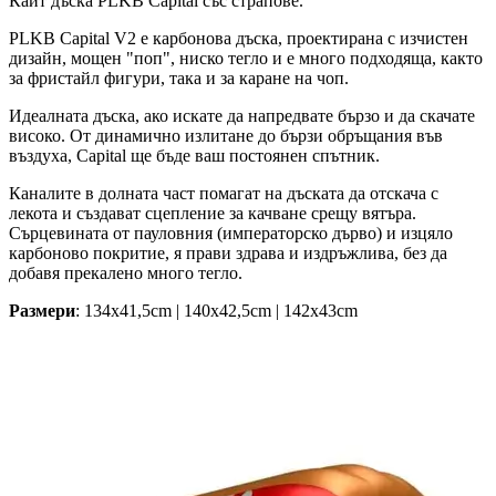
Кайт дъска PLKB Capital със страпове.
PLKB Capital V2 е карбонова дъска, проектирана с изчистен
дизайн, мощен "поп", ниско тегло и е много подходяща, както
за фристайл фигури, така и за каране на чоп.
Идеалната дъска, ако искате да напредвате бързо и да скачате
високо. От динамично излитане до бързи обръщания във
въздуха, Capital ще бъде ваш постоянен спътник.
Каналите в долната част помагат на дъската да отскача с
лекота и създават сцепление за качване срещу вятъра.
Сърцевината от пауловния (императорско дърво) и изцяло
карбоново покритие, я прави здрава и издръжлива, без да
добавя прекалено много тегло.
Размери
:
134x41,5cm | 140x42,5cm | 142x43cm