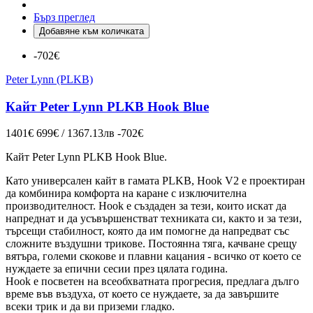
Бърз преглед
Добавяне към количката
-702€
Peter Lynn (PLKB)
Кайт Peter Lynn PLKB Hook Blue
1401€
699€ / 1367.13лв
-702€
Кайт Peter Lynn PLKB
Hook Blue
.
Като универсален кайт в гамата PLKB, Hook V2 е проектиран
да комбинира комфорта на каране с изключителна
производителност. Hook е създаден за тези, които искат да
напреднат и да усъвършенстват техниката си, както и за тези,
търсещи стабилност, която да им помогне да напредват със
сложните въздушни трикове. Постоянна тяга, качване срещу
вятъра, големи скокове и плавни кацания - всичко от което се
нуждаете за епични сесии през цялата година.
Hook е посветен на всеобхватната прогресия, предлага дълго
време във въздуха, от което се нуждаете, за да завършите
всеки трик и да ви приземи гладко.