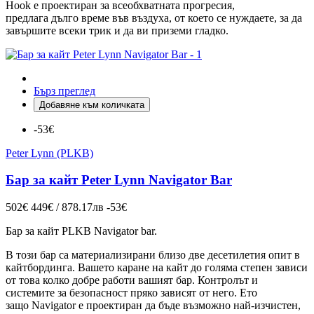
Hook е проектиран за всеобхватната прогресия,
предлага дълго време във въздуха, от което се нуждаете, за да
завършите всеки трик и да ви приземи гладко.
Бърз преглед
Добавяне към количката
-53€
Peter Lynn (PLKB)
Бар за кайт Peter Lynn Navigator Bar
502€
449€ / 878.17лв
-53€
Бар за кайт PLKB
Navigator
bar.
В този бар са материализирани близо две десетилетия опит в
кайтбординга. Вашето каране на кайт до голяма степен зависи
от това колко добре работи вашият бар. Контролът и
системите за безопасност пряко зависят от него. Ето
защо Navigator е проектиран да бъде възможно най-изчистен,