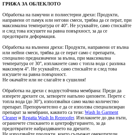
ГРИЖА ЗА ОБЛЕКЛОТО
Обработка на памучни и полиестерни дрехи: Продукти,
направени от памук или негови смеси, трябва да се перат, при
максимална температура от 40°. Не усуквайте, само стискайте
и след това изсушете на равна повърхност, за да се
предотврати деформация.
Обработка на вълнени дрехи: Продукти, направени от вълна
или нейни смеси, трябва да се перат само с препарати,
специално предназначени за вълна, при максимална
температура от 30°, изплакнете само с топла вода с разлика
максимум 4°. Не усуквайте, само стискайте и след това
изсушете на равна повърхност.
Не окачайте или не слагайте в сушилня!
Обработка на дрехи с водоустойчива мембрана: Преди да
изперете дрехите си, затворете напълно циповете. Перете с
топла вода (до 30°), използвайки само малко количество
препарат. Препоръчително е да се използва специализиран
препарат за мембрани, каквито са тези:
Wash In Garment
Cleaner
и
Regatta Wash In Reproofer
. Изплакнете до два пъти,
ограничете стискането и центрофугирането, за да
предотвратите набраздяването на дрехите.
Не използвайте продукти, които съдържат омекотители,