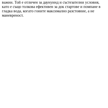
важни. Той е отличен за даунуинд и състезателни условия,
като е също толкова ефективен за док стартове и помпане в
гладка вода, когато гоните максимално разстояние, а не
маневреност.