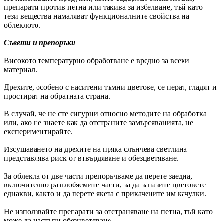
препарати против петна или такива за избелване, тъй като
тези вещества намаляват функционалните свойства на
облеклото.
Съвети и препоръки
Високото температурно обработване е вредно за всеки
материал.
Дрехите, особено с наситени тъмни цветове, се перат, гладят и
простират на обратната страна.
В случай, че не сте сигурни относно методите на обработка
или, ако не знаете как да отстраните замърсяванията, не
експериментирайте.
Изсушаването на дрехите на пряка слънчева светлина
представлява риск от втвърдяване и обезцветяване.
За облекла от две части препоръчваме да перете заедна,
включително разглобяемите части, за да запазите цветовете
еднакви, както и да перете якета с прикачените им качулки.
Не използвайте препарати за отстраняване на петна, тъй като
може да настъпи обезцветяване.