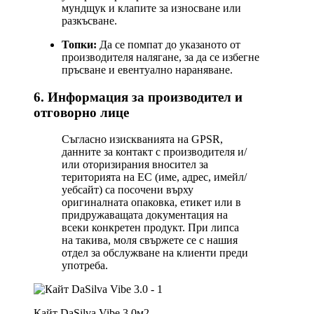
мундщук и клапите за износване или
разкъсване.
Топки:
Да се помпат до указаното от
производителя налягане, за да се избегне
пръсване и евентуално нараняване.
6. Информация за производител и
отговорно лице
Съгласно изискванията на GPSR,
данните за контакт с производителя и/
или оторизирания вносител за
територията на ЕС (име, адрес, имейл/
уебсайт) са посочени върху
оригиналната опаковка, етикет или в
придружаващата документация на
всеки конкретен продукт. При липса
на такива, моля свържете се с нашия
отдел за обслужване на клиенти преди
употреба.
Кайт DaSilva Vibe 3.0м2.