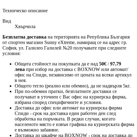
Техническо описание
Вид
Хвърчила
Безплатна доставка
на територията на Република България
от спортен магазин Sunny eXtreme, намиращ се на адрес гр.
София, ул. Галилео Галилей №20 получавате при следните
условия:
Общата стойност на покупката да е над
50
€
97.79
/
лева
при избор на доставка с BOXNOW или автомат/
офис на Спиди
, независимо от цената на всеки артикул
в нея.
Общото тегло (реално или обемно), да не надвърля 5кг.
При по-обемни пратки, безплатните доставки се
получават в уточнен с Вас офис на куриерска фирма,
избрана според специфичните и условия.
Доставка до офис или автомат на куриерска фирма
Спиди - срок на доставка един работен ден след
обработка на поръчката. В редки случаи, когато
населеното място е извън графика на куриерската фирма
е възможно забавяне.
Доставка до шкафче на
BOXNOW
- срок на доставка до