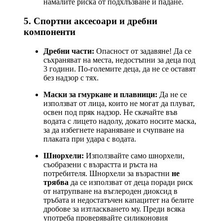
намалите риска от подхлъзване и падане.
5. Спортни аксесоари и дребни
компоненти
Дребни части:
Опасност от задавяне! Да се
съхраняват на места, недостъпни за деца под
3 години. По-големите деца, да не се оставят
без надзор с тях.
Маски за гмуркане и плавници:
Да не се
използват от лица, които не могат да плуват,
освен под пряк надзор. Не скачайте във
водата с лицето надолу, докато носите маска,
за да избегнете нараняване и счупване на
плаката при удара с водата.
Шнорхели:
Използвайте само шнорхели,
съобразени с възрастта и ръста на
потребителя. Шнорхели за възрастни
не
трябва
да се използват от деца поради риск
от натрупване на въглероден диоксид в
тръбата и недостатъчен капацитет на белите
дробове за изтласкването му. Преди всяка
употреба проверявайте силиконовия