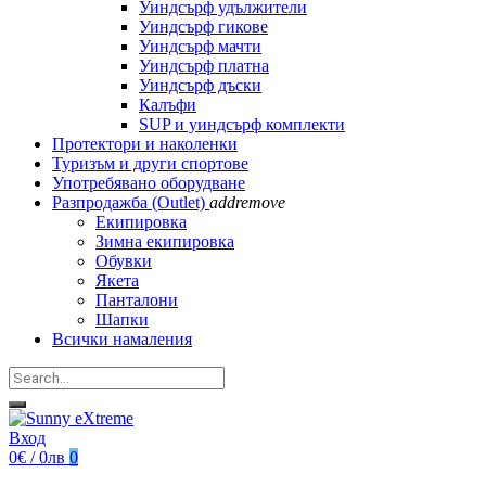
Уиндсърф удължители
Уиндсърф гикове
Уиндсърф мачти
Уиндсърф платна
Уиндсърф дъски
Калъфи
SUP и уиндсърф комплекти
Протектори и наколенки
Туризъм и други спортове
Употребявано оборудване
Разпродажба (Outlet)
add
remove
Екипировка
Зимна екипировка
Обувки
Якета
Панталони
Шапки
Всички намаления
Вход
0€ / 0лв
0