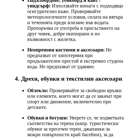
Падълбордове, уейкборд и кайт /
уиндсърф:
Използвайте винаги с подходящо
осигурително въже. Проверявайте
метеорологичните условия, силата на вятъра
и теченията преди влизане във водата.
Препоръчва се употреба в присъствието на
друг човек, добре екипирани и по
възможност с жилетка.
Неопренови костюми и аксесоари:
Не
предпазват от хипотермия при
продължителен престой в екстремно студена
вода. Не предпазват от удавяне.
4. Дрехи, обувки и текстилни аксесоари
Облекло:
Проверявайте за свободни връзки
или елементи, които могат да се закачат при
спорт или движение, включително при
детските.
Обувки и ботуши:
Уверете се, че подметката
съответства на терена (напр. туристически
обувки за пресечен терен, джапанки за
мокри повърхности край басейни), за да