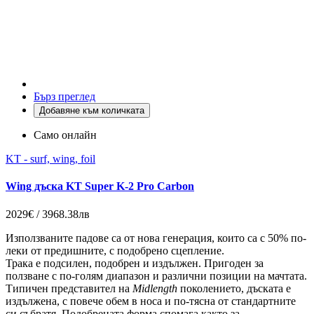
Бърз преглед
Добавяне към количката
Само онлайн
KT - surf, wing, foil
Wing дъска KT Super K-2 Pro Carbon
2029€ / 3968.38лв
Използваните падове са от нова генерация, които са с 50% по-
леки от предишните, с подобрено сцепление.
Трака е подсилен, подобрен и издължен. Пригоден за
ползване с по-голям диапазон и различни позиции на мачтата.
Типичен представител на
Midlength
поколението, дъската е
издължена, с повече обем в носа и по-тясна от стандартните
си събратя. Подобрената форма спомага както за