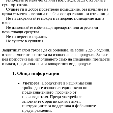
Използвайте мека четка или гъба с вода, за да отстраните
суха мръсотия.
Сушете ги в добре проветрено помещение, без излагане на
пряка слънчева светлина и в близост до топлинни източници.
Не ги съхранявайте мокри в затворено помещение или в
плик.
Не използвайте избелващи препарати или агресивни
почистващи средства.
Не ги перете в пералня.
Не сушете в сушилня.
Защитният слой трябва да се обновява на всеки 2 до 3 години,
в зависимост от честотата на използване на продукта. За тази
цел препоръчваме използването само на специални препарати
и вакси, предназначени за конкретния вид продукт.
1. Обща информация
Употреба:
Продуктите в нашия магазин
трябва да се използват единствено по
предназначението, посочено от
производителя. Преди употреба се
запознайте с оригиналния етикет,
инструкциите за поддръжка и фабричните
предупреждения.