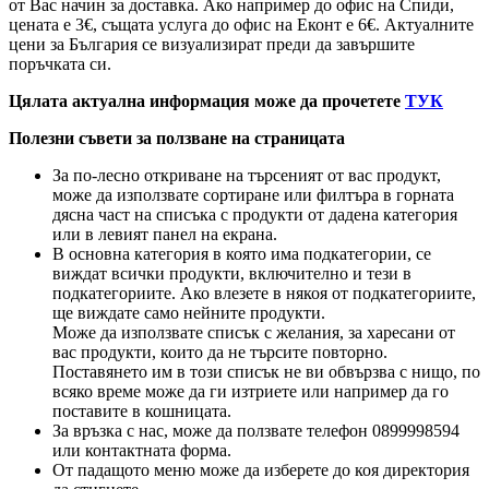
от Вас начин за доставка. Ако например до офис на Спиди,
цената е 3
€
, същата услуга до офис на Еконт е 6
€
. Актуалните
цени за България се визуализират преди да завършите
поръчката си.
Цялата актуална информация може да прочетете
ТУК
Полезни съвети за ползване на страницата
За по-лесно откриване на търсеният от вас продукт,
може да използвате сортиране или филтъра в горната
дясна част на списъка с продукти от дадена категория
или в левият панел на екрана.
В основна категория в която има подкатегории, се
виждат всички продукти, включително и тези в
подкатегориите. Ако влезете в някоя от подкатегориите,
ще виждате само нейните продукти.
Може да използвате списък с желания, за харесани от
вас продукти, които да не търсите повторно.
Поставянето им в този списък не ви обвързва с нищо, по
всяко време може да ги изтриете или например да го
поставите в кошницата.
За връзка с нас, може да ползвате телефон 0899998594
или контактната форма.
От падащото меню може да изберете до коя директория