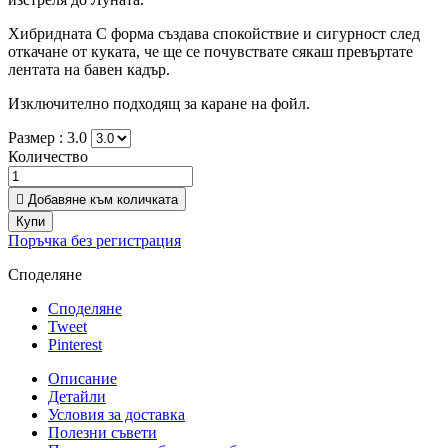
Хибридната C форма създава спокойствие и сигурност след
откачане от куката, че ще се почувствате сякаш превъртате
лентата на бавен кадър.
Изключително подходящ за каране на фойл.
Размер :
3.0
Количество

Добавяне към количката
Купи
Поръчка без регистрация
Споделяне
Споделяне
Tweet
Pinterest
Описание
Детайли
Условия за доставка
Полезни съвети