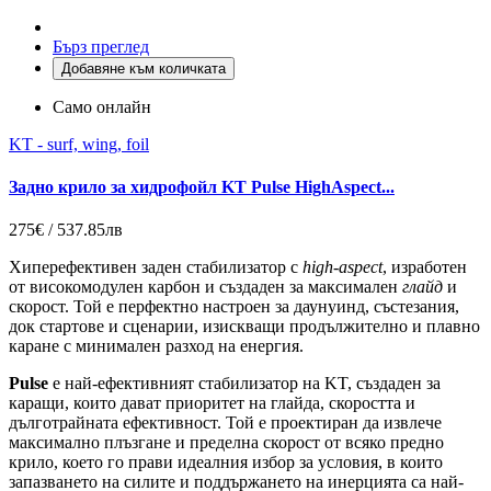
Бърз преглед
Добавяне към количката
Само онлайн
KT - surf, wing, foil
Задно крило за хидрофойл KT Pulse HighAspect...
275€ / 537.85лв
Хиперефективен заден стабилизатор с
high-aspect
, изработен
от високомодулен карбон и създаден за максимален
глайд
и
скорост. Той е перфектно настроен за даунуинд, състезания,
док стартове и сценарии, изискващи продължително и плавно
каране с минимален разход на енергия.
Pulse
е най-ефективният стабилизатор на KT, създаден за
каращи, които дават приоритет на глайда, скоростта и
дълготрайната ефективност. Той е проектиран да извлече
максимално плъзгане и пределна скорост от всяко предно
крило, което го прави идеалния избор за условия, в които
запазването на силите и поддържането на инерцията са най-