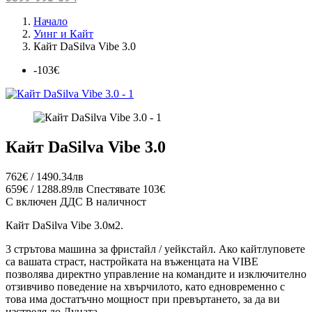
Начало
Уинг и Кайт
Кайт DaSilva Vibe 3.0
-103€
Кайт DaSilva Vibe 3.0
762€ / 1490.34лв
659€ / 1288.89лв
Спестявате 103€
С включен ДДС
В наличност
Кайт DaSilva Vibe 3.0м2.
3 стрътова машина за фристайл / уейкстайл. Ако кайтлуповете
са вашата страст, настройката на въженцата на VIBE
позволява директно управление на командите и изключително
отзивчиво поведение на хвърчилото, като едновременно с
това има достатъчно мощност при превъртането, за да ви
изстреля до Луната.