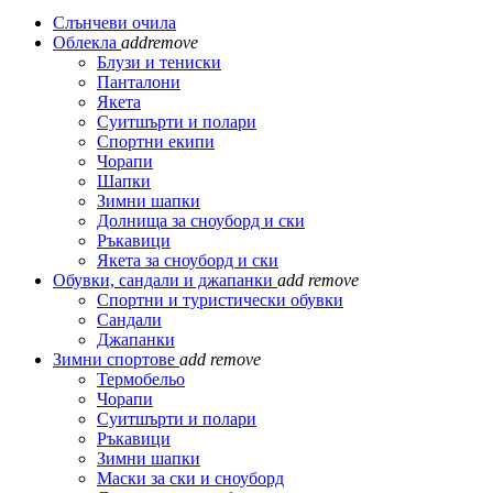
Слънчеви очила
Облекла
add
remove
Блузи и тениски
Панталони
Якета
Суитшърти и полари
Спортни екипи
Чорапи
Шапки
Зимни шапки
Долнища за сноуборд и ски
Ръкавици
Якета за сноуборд и ски
Обувки, сандали и джапанки
add
remove
Спортни и туристически обувки
Сандали
Джапанки
Зимни спортове
add
remove
Термобельо
Чорапи
Суитшърти и полари
Ръкавици
Зимни шапки
Маски за ски и сноуборд