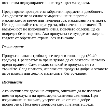
позволява циркулирането на въздух през материята.
Преди пране проверете за забравени предмети в джобовете.
Ако дрехите не са силно замърсени, не ги перете с
максималното време или температура, маркирани на етикета.
Не надвишавайте температурата, обозначена на етикета! По
възможност не използвайте ютия, повечето облекла ще се
повредят безвъзвратно. Ако продуктът се нуждае от гладене,
гладете от обратната страна, без натискане.
Ръчно пране
Продукти винаги трябва да се перат в топла вода (30-40
градуса). Препаратът за пране трябва да се разтвори напълно
преди прането. Само нежно стискайте продукта, не го
търкайте. След прането, изплакнете продукта добре и оставете
да се изцеди или леко го изстискате, без усукване.
Изсушаване
Ако изсушавате дрехи на открито, опитайте да не излагате
цветни продукти на прекомерна слънчева светлина. При
изсушаване на закрито, уверете се, че стаята е добре
проветрена. Поставете хоризонтално плетените дрехи.