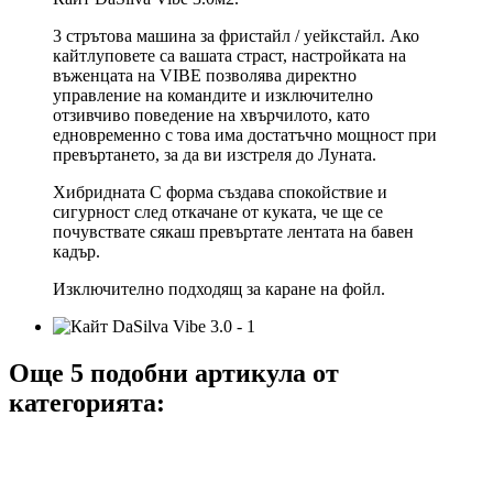
3 стрътова машина за фристайл / уейкстайл. Ако
кайтлуповете са вашата страст, настройката на
въженцата на VIBE позволява директно
управление на командите и изключително
отзивчиво поведение на хвърчилото, като
едновременно с това има достатъчно мощност при
превъртането, за да ви изстреля до Луната.
Хибридната C форма създава спокойствие и
сигурност след откачане от куката, че ще се
почувствате сякаш превъртате лентата на бавен
кадър.
Изключително подходящ за каране на фойл.
Още 5 подобни артикула от
категорията: