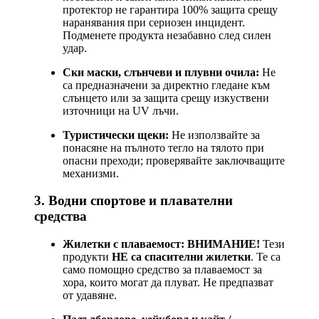
протектор не гарантира 100% защита срещу
наранявания при сериозен инцидент.
Подменете продукта незабавно след силен
удар.
Ски маски, слънчеви и плувни очила:
Не
са предназначени за директно гледане към
слънцето или за защита срещу изкуствени
източници на UV лъчи.
Туристически щеки:
Не използвайте за
понасяне на пълното тегло на тялото при
опасни преходи; проверявайте заключващите
механизми.
3. Водни спортове и плавателни
средства
Жилетки с плаваемост:
ВНИМАНИЕ!
Тези
продукти
НЕ са спасителни жилетки
. Те са
само помощно средство за плаваемост за
хора, които могат да плуват. Не предпазват
от удавяне.