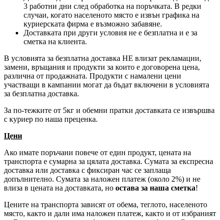
3 работни дни след обработка на поръчката. В редки
случаи, когато населеното място е извън графика на
куриерската фирма е възможно забавяне.
Доставката при други условия не е безплатна и е за
сметка на клиента.
В условията за безплатна доставка НЕ влизат рекламации,
замени, връщания и продукти за които е договорена цена,
различна от продажната. Продукти с намалени цени
участващи в кампании могат да бъдат включени в условията
за безплатна доставка.
За по-тежките от 5кг и обемни пратки доставката се извършва
с куриер по наша преценка.
Цени
Ако имате поръчани повече от един продукт, цената на
транспорта е сумарна за цялата доставка. Сумата за експресна
доставка или доставка с фиксиран час се заплаща
допълнително. Сумата за наложен платеж (около 2%) и не
влиза в цената на доставката, но
остава за наша сметка
!
Цените на транспорта зависят от обема, теглото, населеното
място, както и дали има наложен платеж, както и от избраният