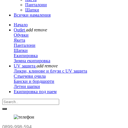
Панталони
Шапки
Всички намаления
Начало
Outlet
add
remove
Обувки
Якета
Панталони
Шапки
Екипировка
Зимна екипировка
UV защита
add
remove
Ликри, клинове и блузи с UV защита
Слънчеви очила
Бански и бордшорти
Летни шапки
Екипировка под наем
0899-998-594