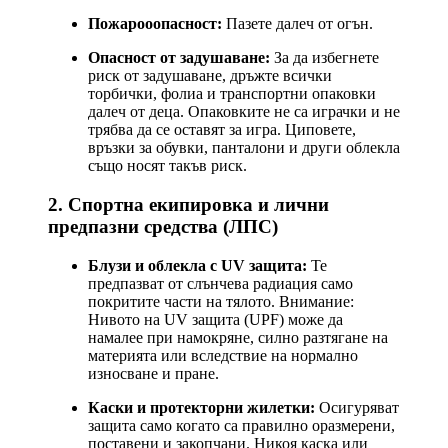
Пожарооопасност:
Пазете далеч от огън.
Опасност от задушаване:
За да избегнете
риск от задушаване, дръжте всички
торбички, фолиа и транспортни опаковки
далеч от деца. Опаковките не са играчки и не
трябва да се оставят за игра. Циповете,
връзки за обувки, панталони и други облекла
също носят такъв риск.
2. Спортна екипировка и лични
предпазни средства (ЛПС)
Блузи и облекла с UV защита:
Те
предпазват от слънчева радиация само
покритите части на тялото. Внимание:
Нивото на UV защита (UPF) може да
намалее при намокряне, силно разтягане на
материята или вследствие на нормално
износване и пране.
Каски и протекторни жилетки:
Осигуряват
защита само когато са правилно оразмерени,
поставени и закопчани. Никоя каска или