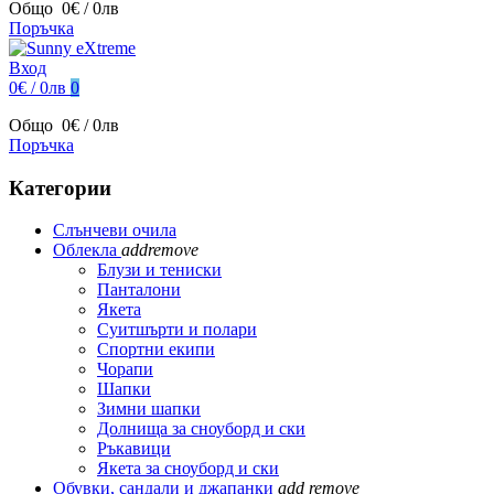
Общо
0€ / 0лв
Поръчка
Вход
0€ / 0лв
0
Общо
0€ / 0лв
Поръчка
Категории
Слънчеви очила
Облекла
add
remove
Блузи и тениски
Панталони
Якета
Суитшърти и полари
Спортни екипи
Чорапи
Шапки
Зимни шапки
Долнища за сноуборд и ски
Ръкавици
Якета за сноуборд и ски
Обувки, сандали и джапанки
add
remove