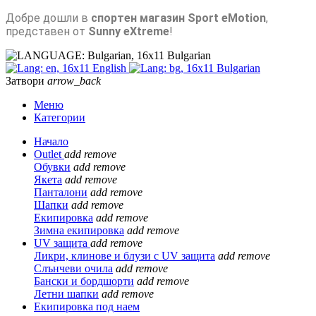
Добре дошли в
спортен магазин Sport eMotion
,
представен от
Sunny eXtreme
!
Bulgarian
English
Bulgarian
Затвори
arrow_back
Меню
Категории
Начало
Outlet
add
remove
Обувки
add
remove
Якета
add
remove
Панталони
add
remove
Шапки
add
remove
Екипировка
add
remove
Зимна екипировка
add
remove
UV защита
add
remove
Ликри, клинове и блузи с UV защита
add
remove
Слънчеви очила
add
remove
Бански и бордшорти
add
remove
Летни шапки
add
remove
Екипировка под наем