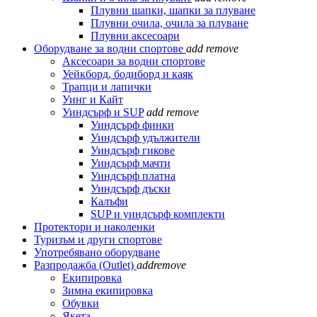
Плувни шапки, шапки за плуване
Плувни очила, очила за плуване
Плувни аксесоари
Оборудване за водни спортове
add
remove
Аксесоари за водни спортове
Уейкборд, бодиборд и каяк
Трапци и лапички
Уинг и Кайт
Уиндсърф и SUP
add
remove
Уиндсърф финки
Уиндсърф удължители
Уиндсърф гикове
Уиндсърф мачти
Уиндсърф платна
Уиндсърф дъски
Калъфи
SUP и уиндсърф комплекти
Протектори и наколенки
Туризъм и други спортове
Употребявано оборудване
Разпродажба (Outlet)
add
remove
Екипировка
Зимна екипировка
Обувки
Якета