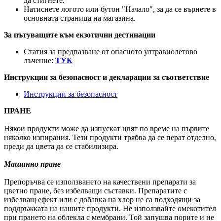
да стигнете.
Натиснете логото или бутон "Начало", за да се върнете в
основната страница на магазина.
За пътуващите към екзотични дестинации
Статия за предпазване от опасното ултравиолетово
лъчение:
ТУК
Инструкции за безопасност и декларации за съответствие
Инструкции за безопасност
ПРАНЕ
Някои продукти може да изпускат цвят по време на първите
няколко изпирания. Тези продукти трябва да се перат отделно,
преди да цвета да се стабилизира.
Машинно пране
Препоръчва се използването на качествени препарати за
цветно пране, без избелващи съставки. Препаратите с
избелващ ефект или с добавка на хлор не са подходящи за
поддръжката на нашите продукти. Не използвайте омекотител
при прането на облекла с мембрани. Той запушва порите и не