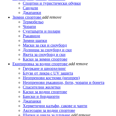
Спортни и туристически обувки
Сандали
Джапанки
Зимни спортове
add
remove
Термобельо
Чорапи
Суитшърти и полари
Ръкавици
Зимни шапки
Маски за ски и сноуборд
Долнища за сноуборд и ски
Якета за сноуборд и ски
Каски за зимни спортове
Екипировка за водни спортове
add
remove
Гмуркане и шнорхелинг
Блузи от ликра с UV защита
Неопренови костюми (неопрен)
Неопренови ръкавици, боти, чорапи и бонета
Спасителни жилетки
Каски за водни спортове
Бански и бордшорти
Джапанки
Херметични калъфи, сакове и чанти
Аксесоари за водни спортове
Шапки и очила за плуване
add
remove