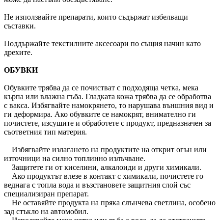
Не използвайте препарати, които съдържат избелващи
съставки.
Поддържайте текстилните аксесоари по същия начин като
дрехите.
ОБУВКИ
Обувките трябва да се почистват с подходяща четка, мека
кърпа или влажна гъба. Гладката кожа трябва да се обработва
с вакса. Избягвайте намокрянето, то нарушава външния вид и
ги деформира. Ако обувките се намокрят, внимателно ги
почистете, изсушите и обработете с продукт, предназначен за
съответния тип материя.
Избягвайте излагането на продуктите на открит огън или
източници на силно топлинно излъчване.
Защитете ги от киселини, алкалоиди и други химикали.
Ако продуктът влезе в контакт с химикали, почистете го
веднага с топла вода и възстановете защитния слой със
специализиран препарат.
Не оставяйте продукта на пряка слънчева светлина, особено
зад стъкло на автомобил.