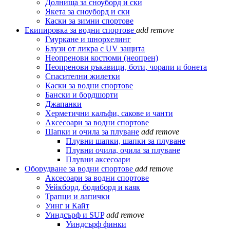
Долнища за сноуборд и ски
Якета за сноуборд и ски
Каски за зимни спортове
Екипировка за водни спортове
add
remove
Гмуркане и шнорхелинг
Блузи от ликра с UV защита
Неопренови костюми (неопрен)
Неопренови ръкавици, боти, чорапи и бонета
Спасителни жилетки
Каски за водни спортове
Бански и бордшорти
Джапанки
Херметични калъфи, сакове и чанти
Аксесоари за водни спортове
Шапки и очила за плуване
add
remove
Плувни шапки, шапки за плуване
Плувни очила, очила за плуване
Плувни аксесоари
Оборудване за водни спортове
add
remove
Аксесоари за водни спортове
Уейкборд, бодиборд и каяк
Трапци и лапички
Уинг и Кайт
Уиндсърф и SUP
add
remove
Уиндсърф финки