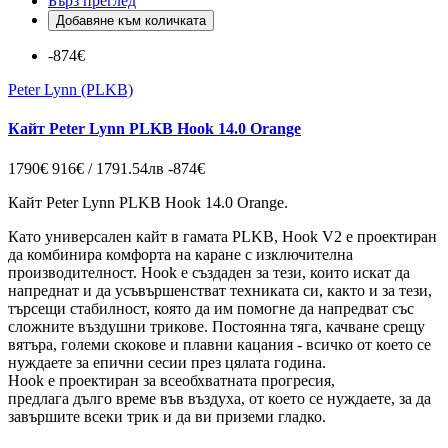
Бърз преглед
Добавяне към количката
-874€
Peter Lynn (PLKB)
Кайт Peter Lynn PLKB Hook 14.0 Orange
1790€
916€ / 1791.54лв
-874€
Кайт Peter Lynn PLKB
Hook 14.0 Orange
.
Като универсален кайт в гамата PLKB, Hook V2 е проектиран
да комбинира комфорта на каране с изключителна
производителност. Hook е създаден за тези, които искат да
напреднат и да усъвършенстват техниката си, както и за тези,
търсещи стабилност, която да им помогне да напредват със
сложните въздушни трикове. Постоянна тяга, качване срещу
вятъра, големи скокове и плавни кацания - всичко от което се
нуждаете за епични сесии през цялата година.
Hook е проектиран за всеобхватната прогресия,
предлага дълго време във въздуха, от което се нуждаете, за да
завършите всеки трик и да ви приземи гладко.