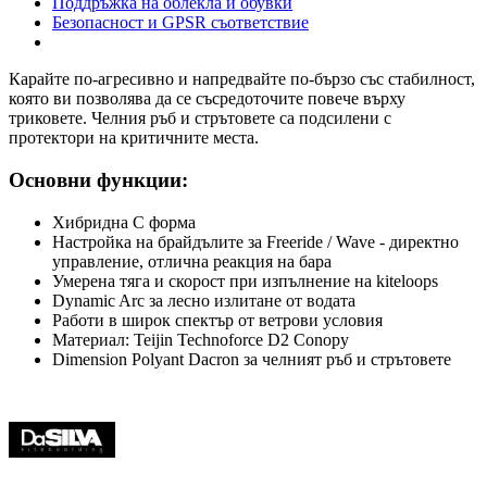
Поддръжка на облекла и обувки
Безопасност и GPSR съответствие
Карайте по-агресивно и напредвайте по-бързо със стабилност,
която ви позволява да се съсредоточите повече върху
триковете. Челния ръб и стрътовете са подсилени с
протектори на критичните места.
Основни функции:
Хибридна C форма
Настройка на брайдълите за Freeride / Wave - директно
управление, отлична реакция на бара
Умерена тяга и скорост при изпълнение на kiteloops
Dynamic Arc за лесно излитане от водата
Работи в широк спектър от ветрови условия
Материал: Teijin Technoforce D2 Conopy
Dimension Polyant Dacron за челният ръб и стрътовете