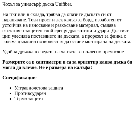
Чохъл за уиндсърф дъска Unifiber.
На път или в склада, трябва да опазите дъската си от
нараняване. Този прост и лек калъф за борд, изработен от
устойчив на износване и разкъсване материал, създава
ефективен защитен слой срещу драскотини и удари. Дългият
цип улеснява поставянето на дъската, а прорезът за финка с
голяма дължина позволява тя да остане монтирана на дъската.
Удобна дръжка в средата на чантата за по-лесно премасяне.
Размерите са в сантиметри и са за ориентир каква дъска би
могла да влезне. Не е размера на калъфа!
Спецификации
:
Ултравиолетова защита
Противоударен
Термо защита