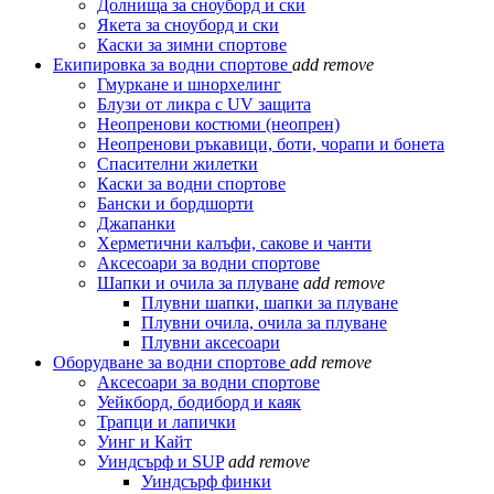
Долнища за сноуборд и ски
Якета за сноуборд и ски
Каски за зимни спортове
Екипировка за водни спортове
add
remove
Гмуркане и шнорхелинг
Блузи от ликра с UV защита
Неопренови костюми (неопрен)
Неопренови ръкавици, боти, чорапи и бонета
Спасителни жилетки
Каски за водни спортове
Бански и бордшорти
Джапанки
Херметични калъфи, сакове и чанти
Аксесоари за водни спортове
Шапки и очила за плуване
add
remove
Плувни шапки, шапки за плуване
Плувни очила, очила за плуване
Плувни аксесоари
Оборудване за водни спортове
add
remove
Аксесоари за водни спортове
Уейкборд, бодиборд и каяк
Трапци и лапички
Уинг и Кайт
Уиндсърф и SUP
add
remove
Уиндсърф финки