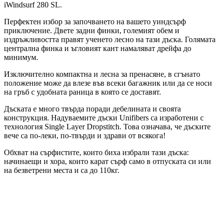
iWindsurf 280 SL.
Перфектен избор за започването на вашето уиндсърф
приключение. Двете задни финки, големият обем и
издръжливостта правят ученето лесно на тази дъска. Голямата
централна финка и ъгловият кант намаляват дрейфа до
минимум.
Изключително компактна и лесна за пренасяне, в сгънато
положение може да влезе във всеки багажник или да се носи
на гръб с удобната раница в която се доставят.
Дъската е много твърда поради дебелината и своята
конструкция. Надуваемите дъски Unifibers са изработени с
технология
Single Layer
Dropstitch
. Това означава, че дъските
вече са по-леки, по-твърди и здрави от всякога!
Обхват на сърфистите, които биха избрали тази дъска:
начинаещи и хора, които карат сърф само в отпуската си или
на безветрени места и са до 110кг.