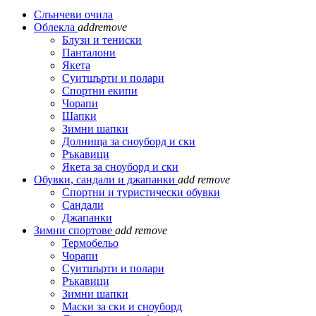
Слънчеви очила
Облекла
add
remove
Блузи и тениски
Панталони
Якета
Суитшърти и полари
Спортни екипи
Чорапи
Шапки
Зимни шапки
Долнища за сноуборд и ски
Ръкавици
Якета за сноуборд и ски
Обувки, сандали и джапанки
add
remove
Спортни и туристически обувки
Сандали
Джапанки
Зимни спортове
add
remove
Термобельо
Чорапи
Суитшърти и полари
Ръкавици
Зимни шапки
Маски за ски и сноуборд