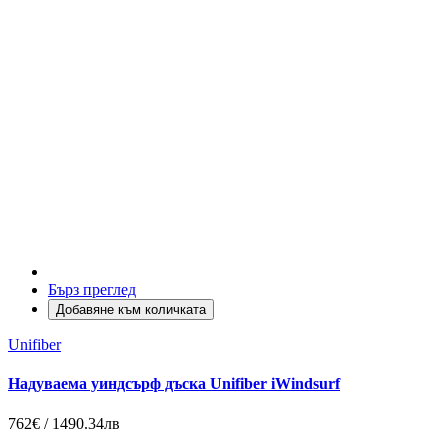
Бърз преглед
Добавяне към количката
Unifiber
Надуваема уиндсърф дъска Unifiber iWindsurf
762€ / 1490.34лв