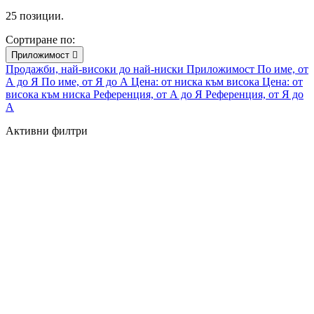
25 позиции.
Сортиране по:
Приложимост

Продажби, най-високи до най-ниски
Приложимост
По име, от
А до Я
По име, от Я до А
Цена: от ниска към висока
Цена: от
висока към ниска
Референция, от А до Я
Референция, от Я до
А
Активни филтри