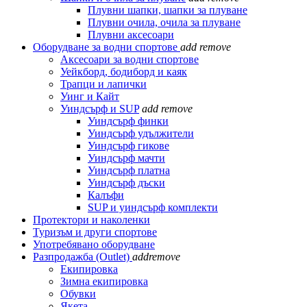
Плувни шапки, шапки за плуване
Плувни очила, очила за плуване
Плувни аксесоари
Оборудване за водни спортове
add
remove
Аксесоари за водни спортове
Уейкборд, бодиборд и каяк
Трапци и лапички
Уинг и Кайт
Уиндсърф и SUP
add
remove
Уиндсърф финки
Уиндсърф удължители
Уиндсърф гикове
Уиндсърф мачти
Уиндсърф платна
Уиндсърф дъски
Калъфи
SUP и уиндсърф комплекти
Протектори и наколенки
Туризъм и други спортове
Употребявано оборудване
Разпродажба (Outlet)
add
remove
Екипировка
Зимна екипировка
Обувки
Якета