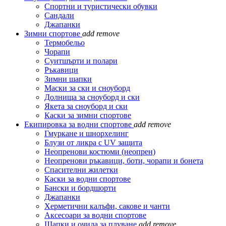
Спортни и туристически обувки
Сандали
Джапанки
Зимни спортове
add
remove
Термобельо
Чорапи
Суитшърти и полари
Ръкавици
Зимни шапки
Маски за ски и сноуборд
Долнища за сноуборд и ски
Якета за сноуборд и ски
Каски за зимни спортове
Екипировка за водни спортове
add
remove
Гмуркане и шнорхелинг
Блузи от ликра с UV защита
Неопренови костюми (неопрен)
Неопренови ръкавици, боти, чорапи и бонета
Спасителни жилетки
Каски за водни спортове
Бански и бордшорти
Джапанки
Херметични калъфи, сакове и чанти
Аксесоари за водни спортове
Шапки и очила за плуване
add
remove