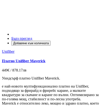
Бърз преглед
Добавяне към количката
Unifiber
Платно Unifiber Maverick
449€ / 878.17лв
Уиндсърф платно Unifiber Maverick.
е най-новото мултифункционално платно на Unifiber,
подходящо за фрирайд и фрирейс каране, а малките
квадратури за скачане и каране по вълни. Оптимизирано за
по-голяма мощ, стабилност и по-лесна употреба.
Maverick е относително леко, мощно и здраво платно, което