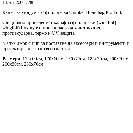
133€ / 260.13лв
Калъф за уиндсърф / фойл дъска Unifiber Boardbag Pro Foil.
Специално пригоденият калъф за фойл дъски (windfoil |
wingfoil) Luxury е с многопластова конструкция,
противоударна, термо и UV защита.
Малък джоб с цип за поставяне на аксесоари и инструменти и
протектор в двата края на калъфа.
Размери
: 155х60см, 170х60см, 170х75см, 185х75см, 200х70см,
200х80см, 230х70см.