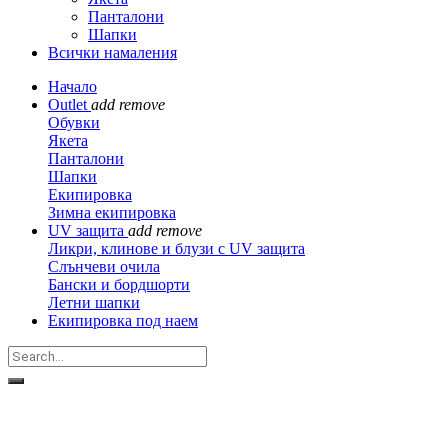
Панталони
Шапки
Всички намаления
Начало
Outlet
add
remove
Обувки
Якета
Панталони
Шапки
Екипировка
Зимна екипировка
UV защита
add
remove
Ликри, клинове и блузи с UV защита
Слънчеви очила
Бански и бордшорти
Летни шапки
Екипировка под наем