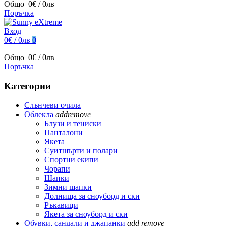
Общо
0€ / 0лв
Поръчка
Вход
0€ / 0лв
0
Общо
0€ / 0лв
Поръчка
Категории
Слънчеви очила
Облекла
add
remove
Блузи и тениски
Панталони
Якета
Суитшърти и полари
Спортни екипи
Чорапи
Шапки
Зимни шапки
Долнища за сноуборд и ски
Ръкавици
Якета за сноуборд и ски
Обувки, сандали и джапанки
add
remove