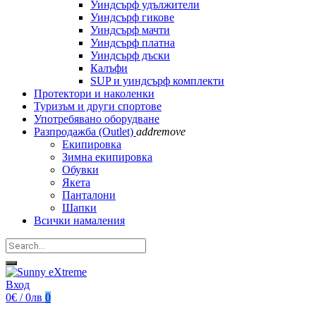
Уиндсърф удължители
Уиндсърф гикове
Уиндсърф мачти
Уиндсърф платна
Уиндсърф дъски
Калъфи
SUP и уиндсърф комплекти
Протектори и наколенки
Туризъм и други спортове
Употребявано оборудване
Разпродажба (Outlet)
add
remove
Екипировка
Зимна екипировка
Обувки
Якета
Панталони
Шапки
Всички намаления
Вход
0€ / 0лв
0