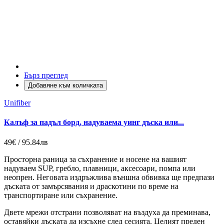
Бърз преглед
Добавяне към количката
Unifiber
Калъф за падъл борд, надуваема уинг дъска или...
49€ / 95.84лв
Просторна раница за съхранение и носене на вашият
надуваем SUP, гребло, плавници, аксесоари, помпа или
неопрен. Неговата издръжлива външна обвивка ще предпази
дъската от замърсявания и драскотини по време на
транспортиране или съхранение.
Двете мрежи отстрани позволяват на въздуха да преминава,
оставяйки дъската да изсъхне след сесията. Целият преден