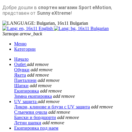
Добре дошли в
спортен магазин Sport eMotion
,
представен от
Sunny eXtreme
!
Bulgarian
English
Bulgarian
Затвори
arrow_back
Меню
Категории
Начало
Outlet
add
remove
Обувки
add
remove
Якета
add
remove
Панталони
add
remove
Шапки
add
remove
Екипировка
add
remove
Зимна екипировка
add
remove
UV защита
add
remove
Ликри, клинове и блузи с UV защита
add
remove
Слънчеви очила
add
remove
Бански и бордшорти
add
remove
Летни шапки
add
remove
Екипировка под наем