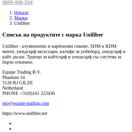
0899-998-594
Начало
Марки
Unifiber
Списък на продуктите с марка Unifiber
Unifiber - алуминиеви и карбонови гикове, SDM и RDM
мачти, уиндсърф аксесоари, калъфи за уейкборд, уиндсърф и
кайт дъски. Трапци за кайтсърф и уиндсърф със система за
бързо откачане.
Equipe Trading B.V.
Phantom 14
5126 RJ GILZE
Netherland
PHONE +31(0)161 223436
nfo@equipe-trading.com
https://www.unifiber.net