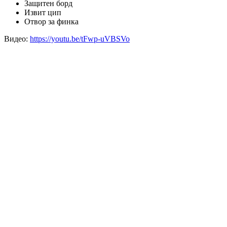
Защитен борд
Извит цип
Отвор за финка
Видео:
https://youtu.be/tFwp-uVBSVo