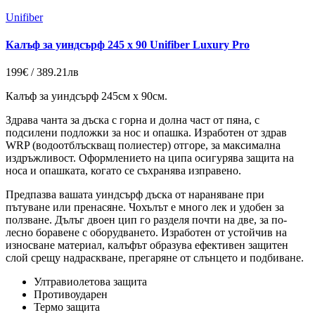
Unifiber
Калъф за уиндсърф 245 x 90 Unifiber Luxury Pro
199€ / 389.21лв
Калъф за уиндсърф 245см x 90см.
Здрава чанта за дъска с горна и долна част от пяна, с
подсилени подложки за нос и опашка. Изработен от здрав
WRP (водоотблъскващ полиестер) отгоре, за максимална
издръжливост. Оформлението на ципа осигурява защита на
носа и опашката, когато се съхранява изправено.
Предпазва вашата уиндсърф дъска от нараняване при
пътуване или пренасяне. Чохълът е много лек и удобен за
ползване. Дълъг двоен цип го разделя почти на две, за по-
лесно боравене с оборудването. Изработен от устойчив на
износване материал, калъфът образува ефективен защитен
слой срещу надраскване, прегаряне от слънцето и подбиване.
Ултравиолетова защита
Противоударен
Термо защита