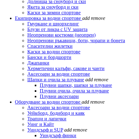
Долнища за сноуборд и ски
Якета за сноуборд и ски
Каски за зимни спортове
Екипировка за водни спортове
add
remove
Гмуркане и шнорхелинг
Блузи от ликра с UV защита
Неопренови костюми (неопрен)
Неопренови ръкавици, боти, чорапи и бонета
Спасителни жилетки
Каски за водни спортове
Бански и бордшорти
Джапанки
Херметични калъфи, сакове и чанти
Аксесоари за водни спортове
Шапки и очила за плуване
add
remove
Плувни шапки, шапки за плуване
Плувни очила, очила за плуване
Плувни аксесоари
Оборудване за водни спортове
add
remove
Аксесоари за водни спортове
Уейкборд, бодиборд и каяк
Трапци и лапички
Уинг и Кайт
Уиндсърф и SUP
add
remove
Уиндсърф финки