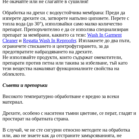
Не окачайте или не слагайте в сушилня!
Обработка на дрехи с водоустойчива мембрана: Преди да
изперете дрехите си, затворете напълно циповете. Перете с
топла вода (до 30°), използвайки само малко количество
препарат. Препоръчително е да се използва специализиран
препарат за мембрани, каквито са тези:
Wash In Garment
Cleaner
и
Regatta Wash In Reproofer
. Изплакнете до два пъти,
ограничете стискането и центрофугирането, за да
предотвратите набраздяването на дрехите.
Не използвайте продукти, които съдържат омекотители,
препарати против петна или такива за избелване, тъй като
тези вещества намаляват функционалните свойства на
облеклото.
Съвети и препоръки
Високото температурно обработване е вредно за всеки
материал.
Дрехите, особено с наситени тъмни цветове, се перат, гладят и
простират на обратната страна.
В случай, че не сте сигурни относно методите на обработка
или, ако не знаете как да отстраните замърсяванията, не