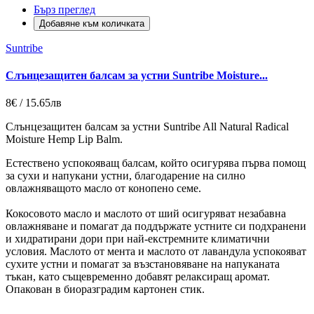
Бърз преглед
Добавяне към количката
Suntribe
Слънцезащитен балсам за устни Suntribe Moisture...
8€ / 15.65лв
Слънцезащитен балсам за устни Suntribe All Natural Radical
Moisture Hemp Lip Balm.
Естествено успокояващ балсам, който осигурява първа помощ
за сухи и напукани устни, благодарение на силно
овлажняващото масло от конопено семе.
Кокосовото масло и маслото от ший осигуряват незабавна
овлажняване и помагат да поддържате устните си подхранени
и хидратирани дори при най-екстремните климатични
условия. Маслото от мента и маслото от лавандула успокояват
сухите устни и помагат за възстановяване на напуканата
тъкан, като същевременно добавят релаксиращ аромат.
Опакован в биоразградим картонен стик.