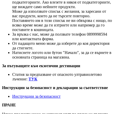
подкатегориите. Ако влезете в някоя от подкатегориите,
ще виждате само нейните продукти.
Може да използвате списък с желания, за харесани от
вас продукти, които да не търсите повторно.
Поставянето им в този списък не ви обвързва с нищо, по
всяко време може да ги изтриете или например да го
поставите в кошницата.
За връзка с нас, може да ползвате телефон 0899998594
или контактната форма.
От падащото меню може да изберете до коя директория
да стигнете.
Натиснете логото или бутон "Начало", за да се върнете в
основната страница на магазина.
За пътуващите към екзотични дестинации
Статия за предпазване от опасното ултравиолетово
лъчение:
ТУК
Инструкции за безопасност и декларации за съответствие
Инструкции за безопасност
ПРАНЕ