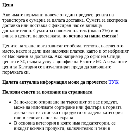
Цени
Ако имате поръчани повече от един продукт, цената на
транспорта е сумарна за цялата доставка. Сумата за експресна
доставка или доставка с фиксиран час се заплаща
допълнително. Сумата за наложен платеж (около 2%) и не
влиза в цената на доставката, но
остава за наша сметка
!
Цените на транспорта зависят от обема, теглото, населеното
място, както и дали има наложен платеж, както и от избраният
от Вас начин за доставка. Ако например до офис на Спиди,
цената е 3
€
, същата услуга до офис на Еконт е 6
€
. Актуалните
цени за България се визуализират преди да завършите
поръчката си.
Цялата актуална информация може да прочетете
ТУК
Полезни съвети за ползване на страницата
За по-лесно откриване на търсеният от вас продукт,
може да използвате сортиране или филтъра в горната
дясна част на списъка с продукти от дадена категория
или в левият панел на екрана.
В основна категория в която има подкатегории, се
виждат всички продукти, включително и тези в