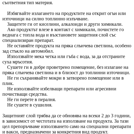
съответния тип материя.
Избягвайте излагането на продуктите на открит огън или
източници на силно топлинно излъчване.
Защитете ги от киселини, алкалоиди и други химикали.
Ако продуктът влезе в контакт с химикали, почистете го
веднага с топла вода и възстановете защитния слой със
специализиран препарат.
Не оставяйте продукта на пряка слънчева светлина, особено
зад стъкло на автомобил.
Използвайте мека четка или гъба с вода, за да отстраните
суха мръсотия.
Сушете ги в добре проветрено помещение, без излагане на
пряка слънчева светлина и в близост до топлинни източници.
Не ги съхранявайте мокри в затворено помещение или в
плик.
Не използвайте избелващи препарати или агресивни
почистващи средства.
Не ги перете в пералня.
Не сушете в сушилня.
Защитният слой трябва да се обновява на всеки 2 до 3 години,
в зависимост от честотата на използване на продукта. За тази
цел препоръчваме използването само на специални препарати
и вакси, предназначени за конкретния вид продукт.