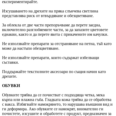
експериментирайте.
Изсушаването на дрехите на пряка слънчева светлина
представлява риск от втвърдяване и обезцветяване.
За облекла от две части препоръчваме да перете заедна,
включително разглобяемите части, за да запазите цветовете
еднакви, както и да перете якета с прикачените им качулки.
Не използвайте препарати за отстраняване на петна, тъй като
може да настъпи обезцветяване.
Не използвайте препарати, които съдържат избелващи
съставки.
Поддържайте текстилните аксесоари по същия начин като
дрехите.
ОБУВКИ
Обувките трябва да се почистват с подходяща четка, мека
кърпа или влажна гъба. Гладката кожа трябва да се обработва
с вакса. Избягвайте намокрянето, то нарушава външния вид и
ги деформира. Ако обувките се намокрят, внимателно ги
почистете, изсушите и обработете с продукт, предназначен за