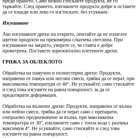
преди прането. Само нежно стискайте продукта, не го
търкайте. След прането, изплакнете продукта добре и оставете
да се изцеди или леко го изстискате, без усукване.
Изсушаване
Ако изсушавате дрехи на открито, опитайте да не излагате
цветни продукти на прекомерна слънчева светлина. При
изсушаване на закрито, уверете се, че стаята е добре
проветрена. Поставете хоризонтално плетените дрехи.
ГРИЖА ЗА ОБЛЕКЛОТО
Обработка на памучни и полиестерни дрехи: Продукти,
направени от памук или негови смеси, трябва да се перат, при
максимална температура от 40°. Не усуквайте, само стискайте
и след това изсушете на равна повърхност, за да се
предотврати деформация.
Обработка на вълнени дрехи: Продукти, направени от вълна
или нейни смеси, трябва да се перат само с препарати,
специално предназначени за вълна, при максимална
температура от 30°, изплакнете само с топла вода с разлика
максимум 4°. Не усуквайте, само стискайте и след това
изсушете на равна повърхност.