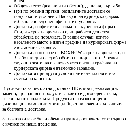
в нея.
Общото тегло (реално или обемно), да не надвърля 5кг.
При по-обемни пратки, безплатните доставки се
получават в уточнен с Вас офис на куриерска фирма,
избрана според специфичните и условия.
Доставка до офис или автомат на куриерска фирма
Спиди - срок на доставка един работен ден след
обработка на поръчката. В редки случаи, когато
населеното място е извън графика на куриерската фирма
е възможно забавяне.
Доставка до шкафче на
BOXNOW
- срок на доставка до
3 работни дни след обработка на поръчката. В редки
случаи, когато населеното място е извън графика на
куриерската фирма е възможно забавяне.
Доставката при други условия не е безплатна и е за
сметка на клиента.
В условията за безплатна доставка НЕ влизат рекламации,
замени, връщания и продукти за които е договорена цена,
различна от продажната. Продукти с намалени цени
участващи в кампании могат да бъдат включени в условията
за безплатна доставка.
За по-тежките от 5кг и обемни пратки доставката се извършва
с куриер по наша преценка.