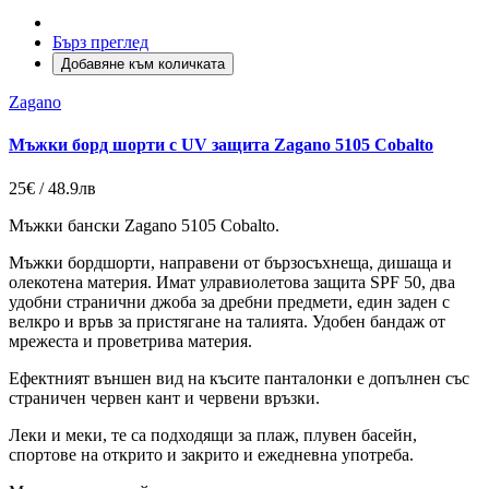
Бърз преглед
Добавяне към количката
Zagano
Мъжки борд шорти с UV защита Zagano 5105 Cobalto
25€ / 48.9лв
Мъжки бански Zagano 5105 Cobalto.
Мъжки бордшорти, направени от бързосъхнеща, дишаща и
олекотена материя. Имат улравиолетова защита SPF 50, два
удобни странични джоба за дребни предмети, един заден с
велкро и връв за пристягане на талията. Удобен бандаж от
мрежеста и проветрива материя.
Ефектният външен вид на късите панталонки е допълнен със
страничен червен кант и червени връзки.
Леки и меки, те са подходящи за плаж, плувен басейн,
спортове на открито и закрито и ежедневна употреба.