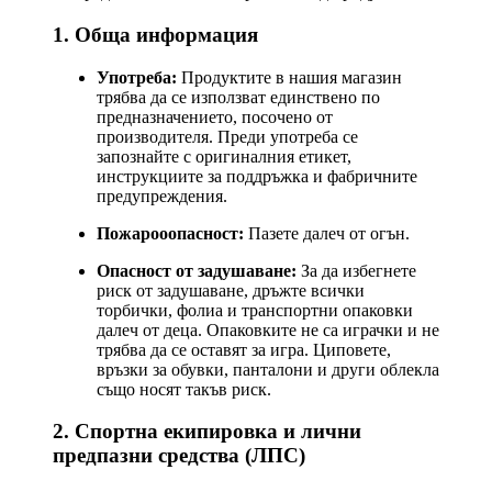
1. Обща информация
Употреба:
Продуктите в нашия магазин
трябва да се използват единствено по
предназначението, посочено от
производителя. Преди употреба се
запознайте с оригиналния етикет,
инструкциите за поддръжка и фабричните
предупреждения.
Пожарооопасност:
Пазете далеч от огън.
Опасност от задушаване:
За да избегнете
риск от задушаване, дръжте всички
торбички, фолиа и транспортни опаковки
далеч от деца. Опаковките не са играчки и не
трябва да се оставят за игра. Циповете,
връзки за обувки, панталони и други облекла
също носят такъв риск.
2. Спортна екипировка и лични
предпазни средства (ЛПС)