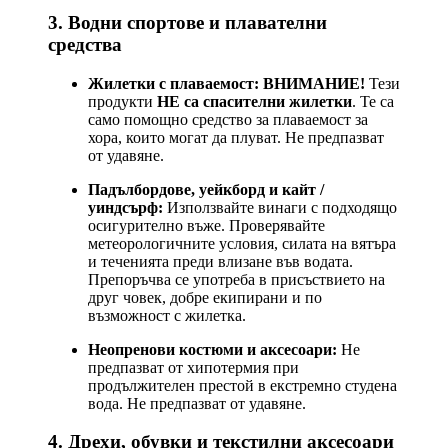
3. Водни спортове и плавателни
средства
Жилетки с плаваемост:
ВНИМАНИЕ!
Тези
продукти
НЕ са спасителни жилетки
. Те са
само помощно средство за плаваемост за
хора, които могат да плуват. Не предпазват
от удавяне.
Падълбордове, уейкборд и кайт /
уиндсърф:
Използвайте винаги с подходящо
осигурително въже. Проверявайте
метеорологичните условия, силата на вятъра
и теченията преди влизане във водата.
Препоръчва се употреба в присъствието на
друг човек, добре екипирани и по
възможност с жилетка.
Неопренови костюми и аксесоари:
Не
предпазват от хипотермия при
продължителен престой в екстремно студена
вода. Не предпазват от удавяне.
4. Дрехи, обувки и текстилни аксесоари