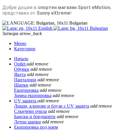
Добре дошли в
спортен магазин Sport eMotion
,
представен от
Sunny eXtreme
!
Bulgarian
English
Bulgarian
Затвори
arrow_back
Меню
Категории
Начало
Outlet
add
remove
Обувки
add
remove
Якета
add
remove
Панталони
add
remove
Шапки
add
remove
Екипировка
add
remove
Зимна екипировка
add
remove
UV защита
add
remove
Ликри, клинове и блузи с UV защита
add
remove
Слънчеви очила
add
remove
Бански и бордшорти
add
remove
Летни шапки
add
remove
Екипировка под наем