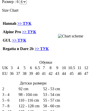
Размер :
6
Size Chart
Hannah
>> ТУК
Alpine Pro
>> ТУК
GUL
>> ТУК
Regatta и Dare 2b
>> ТУК
Обувки
UK
3
4
5
6
6.5
7
8
9
10
10.5
11
12
EU
36
37
38
39
40
41
42
43
44
45
46
47
Детски размери
2
92 cm
52 - 53 cm
3 - 4
98 - 104 cm
53 - 54 cm
5 - 6
110 - 116 cm
55 - 57 cm
7 - 8
122 - 128 cm
58 - 60 cm