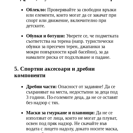
Облекло:
Проверявайте за свободни връзки
или елементи, които могат да се закачат при
спорт или движение, включително при
детските.
Обувки и ботуши:
Уверете се, че подметката
съответства на терена (напр. туристически
обувки за пресечен терен, джапанки за
мокри повърхности край басейни), за да
намалите риска от подхлъзване и падане.
5. Спортни аксесоари и дребни
компоненти
Дребни части:
Опасност от задавяне! Да се
съхраняват на места, недостъпни за деца под
3 години. По-големите деца, да не се оставят
без надзор с тях.
Маски за гмуркане и плавници:
Да не се
използват от лица, които не могат да плуват,
освен под пряк надзор. Не скачайте във
водата с лицето надолу, докато носите маска,