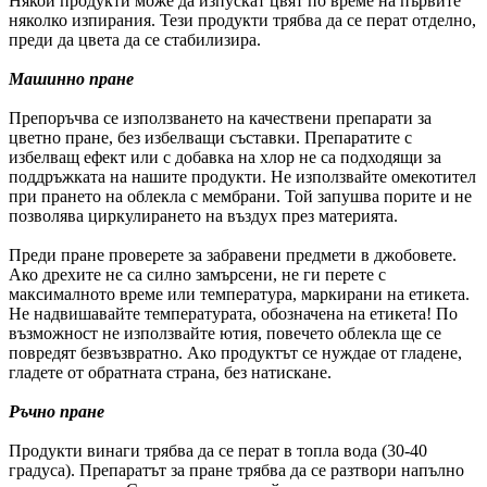
Някои продукти може да изпускат цвят по време на първите
няколко изпирания. Тези продукти трябва да се перат отделно,
преди да цвета да се стабилизира.
Машинно пране
Препоръчва се използването на качествени препарати за
цветно пране, без избелващи съставки. Препаратите с
избелващ ефект или с добавка на хлор не са подходящи за
поддръжката на нашите продукти. Не използвайте омекотител
при прането на облекла с мембрани. Той запушва порите и не
позволява циркулирането на въздух през материята.
Преди пране проверете за забравени предмети в джобовете.
Ако дрехите не са силно замърсени, не ги перете с
максималното време или температура, маркирани на етикета.
Не надвишавайте температурата, обозначена на етикета! По
възможност не използвайте ютия, повечето облекла ще се
повредят безвъзвратно. Ако продуктът се нуждае от гладене,
гладете от обратната страна, без натискане.
Ръчно пране
Продукти винаги трябва да се перат в топла вода (30-40
градуса). Препаратът за пране трябва да се разтвори напълно