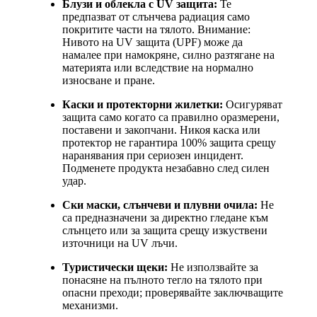
Блузи и облекла с UV защита:
Те
предпазват от слънчева радиация само
покритите части на тялото. Внимание:
Нивото на UV защита (UPF) може да
намалее при намокряне, силно разтягане на
материята или вследствие на нормално
износване и пране.
Каски и протекторни жилетки:
Осигуряват
защита само когато са правилно оразмерени,
поставени и закопчани. Никоя каска или
протектор не гарантира 100% защита срещу
наранявания при сериозен инцидент.
Подменете продукта незабавно след силен
удар.
Ски маски, слънчеви и плувни очила:
Не
са предназначени за директно гледане към
слънцето или за защита срещу изкуствени
източници на UV лъчи.
Туристически щеки:
Не използвайте за
понасяне на пълното тегло на тялото при
опасни преходи; проверявайте заключващите
механизми.