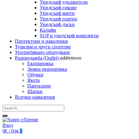
Уиндсърф удължители
Уиндсърф гикове
Уиндсърф мачти
Уиндсърф платна
Уиндсърф дъски
Калъфи
SUP и уиндсърф комплекти
Протектори и наколенки
Туризъм и други спортове
Употребявано оборудване
Разпродажба (Outlet)
add
remove
Екипировка
Зимна екипировка
Обувки
Якета
Панталони
Шапки
Всички намаления
Вход
0€ / 0лв
0