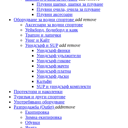
Плувни шапки, шапки за плуване
Плувни очила, очила за плуване
Плувни аксесоари
Оборудване за водни спортове
add
remove
Аксесоари за водни спортове
Уейкборд, бодиборд и каяк
Трапци и лапички
Уинг и Кайт
Уиндсърф и SUP
add
remove
Уиндсърф финки
Уиндсърф удължители
Уиндсърф гикове
Уиндсърф мачти
Уиндсърф платна
Уиндсърф дъски
Калъфи
SUP и уиндсърф комплекти
Протектори и наколенки
Туризъм и други спортове
Употребявано оборудване
Разпродажба (Outlet)
add
remove
Екипировка
Зимна екипировка
Обувки
Якета