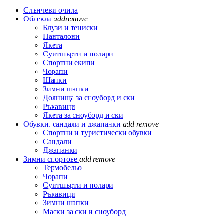
Слънчеви очила
Облекла
add
remove
Блузи и тениски
Панталони
Якета
Суитшърти и полари
Спортни екипи
Чорапи
Шапки
Зимни шапки
Долнища за сноуборд и ски
Ръкавици
Якета за сноуборд и ски
Обувки, сандали и джапанки
add
remove
Спортни и туристически обувки
Сандали
Джапанки
Зимни спортове
add
remove
Термобельо
Чорапи
Суитшърти и полари
Ръкавици
Зимни шапки
Маски за ски и сноуборд