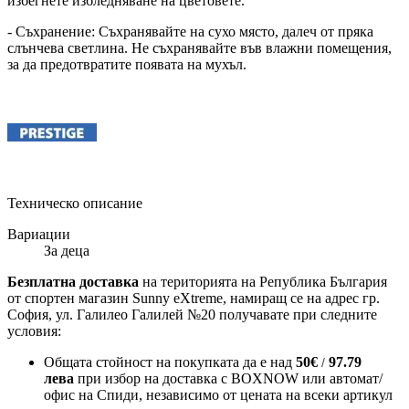
избегнете избледняване на цветовете.
- Съхранение: Съхранявайте на сухо място, далеч от пряка
слънчева светлина. Не съхранявайте във влажни помещения,
за да предотвратите появата на мухъл.
Техническо описание
Вариации
За деца
Безплатна доставка
на територията на Република България
от спортен магазин Sunny eXtreme, намиращ се на адрес гр.
София, ул. Галилео Галилей №20 получавате при следните
условия:
Общата стойност на покупката да е над
50
€
97.79
/
лева
при избор на доставка с BOXNOW или автомат/
офис на Спиди
, независимо от цената на всеки артикул