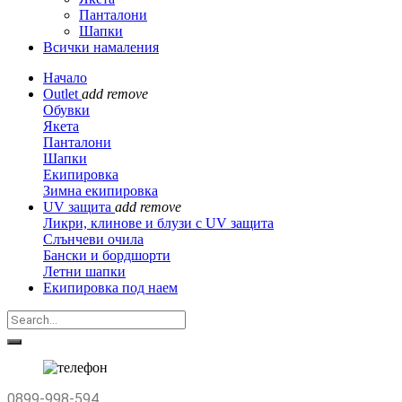
Панталони
Шапки
Всички намаления
Начало
Outlet
add
remove
Обувки
Якета
Панталони
Шапки
Екипировка
Зимна екипировка
UV защита
add
remove
Ликри, клинове и блузи с UV защита
Слънчеви очила
Бански и бордшорти
Летни шапки
Екипировка под наем
0899-998-594