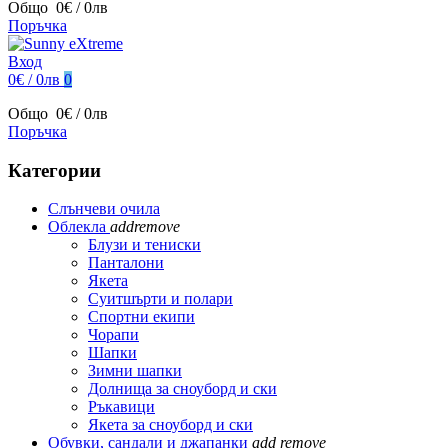
Общо
0€ / 0лв
Поръчка
Вход
0€ / 0лв
0
Общо
0€ / 0лв
Поръчка
Категории
Слънчеви очила
Облекла
add
remove
Блузи и тениски
Панталони
Якета
Суитшърти и полари
Спортни екипи
Чорапи
Шапки
Зимни шапки
Долнища за сноуборд и ски
Ръкавици
Якета за сноуборд и ски
Обувки, сандали и джапанки
add
remove