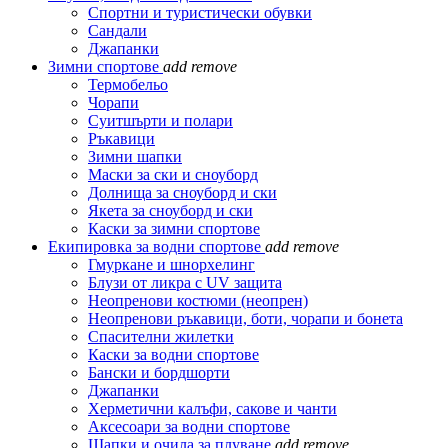
Спортни и туристически обувки
Сандали
Джапанки
Зимни спортове
add
remove
Термобельо
Чорапи
Суитшърти и полари
Ръкавици
Зимни шапки
Маски за ски и сноуборд
Долнища за сноуборд и ски
Якета за сноуборд и ски
Каски за зимни спортове
Екипировка за водни спортове
add
remove
Гмуркане и шнорхелинг
Блузи от ликра с UV защита
Неопренови костюми (неопрен)
Неопренови ръкавици, боти, чорапи и бонета
Спасителни жилетки
Каски за водни спортове
Бански и бордшорти
Джапанки
Херметични калъфи, сакове и чанти
Аксесоари за водни спортове
Шапки и очила за плуване
add
remove