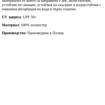
Материалът от който са направени е лек, антистатичен,
устойчив на свиване, устойчив на скъсване и водоустойчив с
намалена абсорбация на вода и бързо съхнене.
UV защита
: UPF 50+
Материал
: 100% полиестер
Производство
: Произведени в Полша