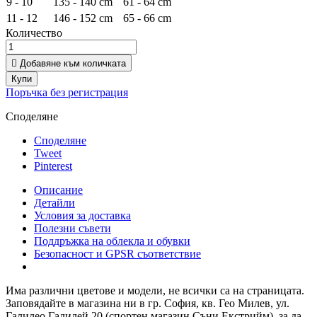
9 - 10
135 - 140 cm
61 - 64 cm
11 - 12
146 - 152 cm
65 - 66 cm
Количество

Добавяне към количката
Купи
Поръчка без регистрация
Споделяне
Споделяне
Tweet
Pinterest
Описание
Детайли
Условия за доставка
Полезни съвети
Поддръжка на облекла и обувки
Безопасност и GPSR съответствие
Има различни цветове и модели, не всички са на страницата.
Заповядайте в магазина ни в гр. София, кв. Гео Милев, ул.
Галилео Галилей 20 (спортен магазин Съни Екстрийм), за да