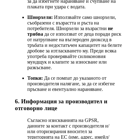
за да избегнете нараняване и счупване на
плаката при удара с водата.
Шнорхели:
Използвайте само шнорхели,
съобразени с възрастта и ръста на
потребителя. Шнорхели за възрастни
не
трябва
да се използват от деца поради риск
от натрупване на въглероден диоксид в
тръбата и недостатъчен капацитет на белите
дробове за изтласкването му. Преди всяка
употреба проверявайте силиконовия
мундщук и клапите за износване или
разкъсване.
Топки:
Да се помпат до указаното от
производителя налягане, за да се избегне
пръсване и евентуално нараняване.
6. Информация за производител и
отговорно лице
Съгласно изискванията на GPSR,
данните за контакт с производителя и/
или оторизирания вносител за
територията на ЕС (име, адрес, имейл/