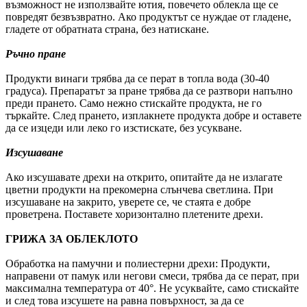
възможност не използвайте ютия, повечето облекла ще се
повредят безвъзвратно. Ако продуктът се нуждае от гладене,
гладете от обратната страна, без натискане.
Ръчно пране
Продукти винаги трябва да се перат в топла вода (30-40
градуса). Препаратът за пране трябва да се разтвори напълно
преди прането. Само нежно стискайте продукта, не го
търкайте. След прането, изплакнете продукта добре и оставете
да се изцеди или леко го изстискате, без усукване.
Изсушаване
Ако изсушавате дрехи на открито, опитайте да не излагате
цветни продукти на прекомерна слънчева светлина. При
изсушаване на закрито, уверете се, че стаята е добре
проветрена. Поставете хоризонтално плетените дрехи.
ГРИЖА ЗА ОБЛЕКЛОТО
Обработка на памучни и полиестерни дрехи: Продукти,
направени от памук или негови смеси, трябва да се перат, при
максимална температура от 40°. Не усуквайте, само стискайте
и след това изсушете на равна повърхност, за да се