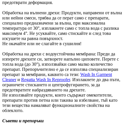
предотврати деформация.
Обработка на вълнени дрехи: Продукти, направени от вълна
или нейни смеси, трябва да се перат само с препарати,
специално предназначени за вълна, при максимална
температура от 30°, изплакнете само с топла вода с разлика
максимум 4°. Не усуквайте, само стискайте и след това
изсушете на равна повърхност.
Не окачайте или не слагайте в сушилня!
Обработка на дрехи с водоустойчива мембрана: Преди да
изперете дрехите си, затворете напълно циповете. Перете с
топла вода (до 30°), използвайки само малко количество
препарат. Препоръчително е да се използва специализиран
препарат за мембрани, каквито са тези:
Wash In Garment
Cleaner
и
Regatta Wash In Reproofer
. Изплакнете до два пъти,
ограничете стискането и центрофугирането, за да
предотвратите набраздяването на дрехите.
Не използвайте продукти, които съдържат омекотители,
препарати против петна или такива за избелване, тъй като
тези вещества намаляват функционалните свойства на
облеклото.
Съвети и препоръки