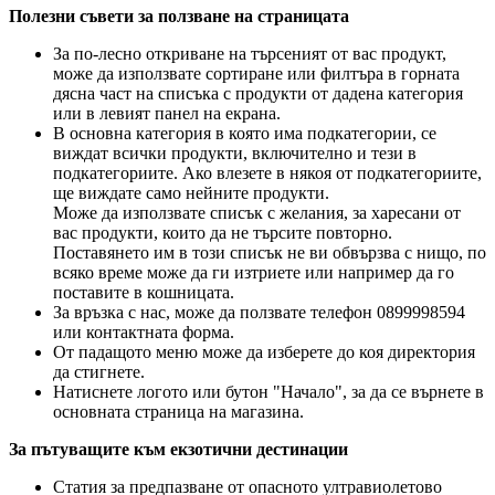
Полезни съвети за ползване на страницата
За по-лесно откриване на търсеният от вас продукт,
може да използвате сортиране или филтъра в горната
дясна част на списъка с продукти от дадена категория
или в левият панел на екрана.
В основна категория в която има подкатегории, се
виждат всички продукти, включително и тези в
подкатегориите. Ако влезете в някоя от подкатегориите,
ще виждате само нейните продукти.
Може да използвате списък с желания, за харесани от
вас продукти, които да не търсите повторно.
Поставянето им в този списък не ви обвързва с нищо, по
всяко време може да ги изтриете или например да го
поставите в кошницата.
За връзка с нас, може да ползвате телефон 0899998594
или контактната форма.
От падащото меню може да изберете до коя директория
да стигнете.
Натиснете логото или бутон "Начало", за да се върнете в
основната страница на магазина.
За пътуващите към екзотични дестинации
Статия за предпазване от опасното ултравиолетово