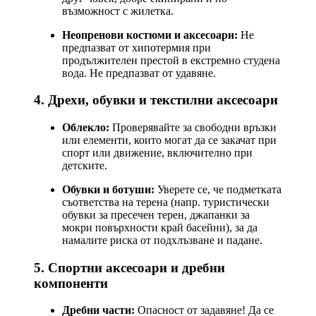
възможност с жилетка.
Неопренови костюми и аксесоари:
Не
предпазват от хипотермия при
продължителен престой в екстремно студена
вода. Не предпазват от удавяне.
4. Дрехи, обувки и текстилни аксесоари
Облекло:
Проверявайте за свободни връзки
или елементи, които могат да се закачат при
спорт или движение, включително при
детските.
Обувки и ботуши:
Уверете се, че подметката
съответства на терена (напр. туристически
обувки за пресечен терен, джапанки за
мокри повърхности край басейни), за да
намалите риска от подхлъзване и падане.
5. Спортни аксесоари и дребни
компоненти
Дребни части:
Опасност от задавяне! Да се