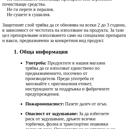
почистващи средства.
Не ги перете в пералня.
Не сушете в сушилня.
Защитният слой трябва да се обновява на всеки 2 до 3 години,
в зависимост от честотата на използване на продукта. За тази
цел препоръчваме използването само на специални препарати
и вакси, предназначени за конкретния вид продукт.
1. Обща информация
Употреба:
Продуктите в нашия магазин
трябва да се използват единствено по
предназначението, посочено от
производителя. Преди употреба се
запознайте с оригиналния етикет,
инструкциите за поддръжка и фабричните
предупреждения.
Пожарооопасност:
Пазете далеч от огън.
Опасност от задушаване:
За да избегнете
риск от задушаване, дръжте всички
торбички, фолиа и транспортни опаковки