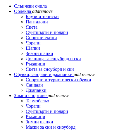
Слънчеви очила
Облекла
add
remove
Блузи и тениски
Панталони
Якета
Суитшърти и полари
Спортни екипи
Чорапи
Шапки
Зимни шапки
Долнища за сноуборд и ски
Ръкавици
Якета за сноуборд и ски
Обувки, сандали и джапанки
add
remove
Спортни и туристически обувки
Сандали
Джапанки
Зимни спортове
add
remove
Термобельо
Чорапи
Суитшърти и полари
Ръкавици
Зимни шапки
Маски за ски и сноуборд