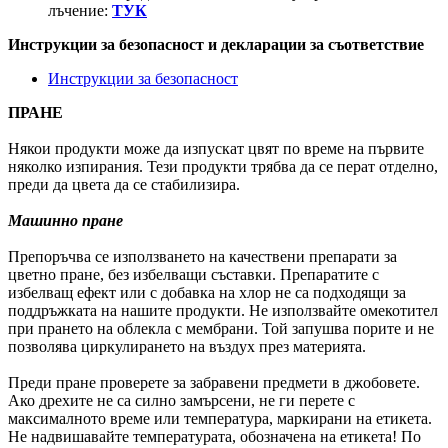
лъчение:
ТУК
Инструкции за безопасност и декларации за съответствие
Инструкции за безопасност
ПРАНЕ
Някои продукти може да изпускат цвят по време на първите
няколко изпирания. Тези продукти трябва да се перат отделно,
преди да цвета да се стабилизира.
Машинно пране
Препоръчва се използването на качествени препарати за
цветно пране, без избелващи съставки. Препаратите с
избелващ ефект или с добавка на хлор не са подходящи за
поддръжката на нашите продукти. Не използвайте омекотител
при прането на облекла с мембрани. Той запушва порите и не
позволява циркулирането на въздух през материята.
Преди пране проверете за забравени предмети в джобовете.
Ако дрехите не са силно замърсени, не ги перете с
максималното време или температура, маркирани на етикета.
Не надвишавайте температурата, обозначена на етикета! По