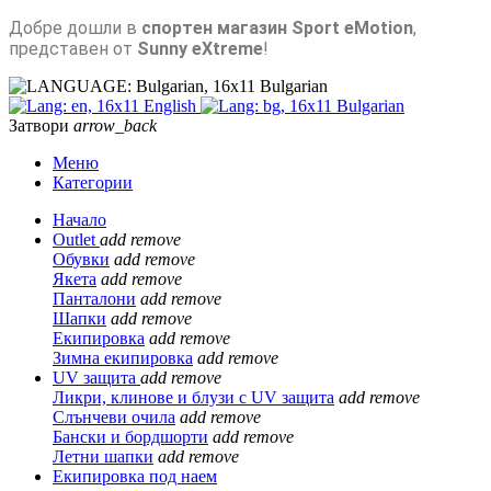
Добре дошли в
спортен магазин Sport eMotion
,
представен от
Sunny eXtreme
!
Bulgarian
English
Bulgarian
Затвори
arrow_back
Меню
Категории
Начало
Outlet
add
remove
Обувки
add
remove
Якета
add
remove
Панталони
add
remove
Шапки
add
remove
Екипировка
add
remove
Зимна екипировка
add
remove
UV защита
add
remove
Ликри, клинове и блузи с UV защита
add
remove
Слънчеви очила
add
remove
Бански и бордшорти
add
remove
Летни шапки
add
remove
Екипировка под наем