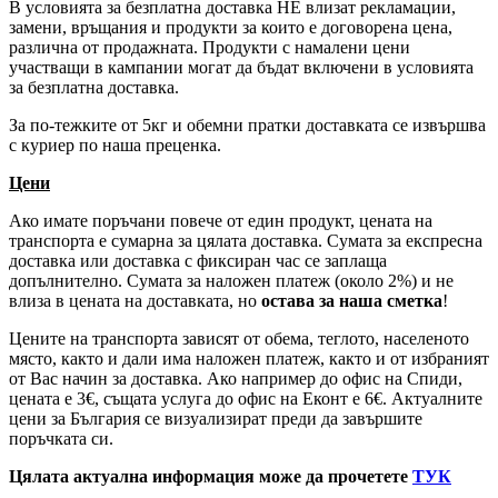
В условията за безплатна доставка НЕ влизат рекламации,
замени, връщания и продукти за които е договорена цена,
различна от продажната. Продукти с намалени цени
участващи в кампании могат да бъдат включени в условията
за безплатна доставка.
За по-тежките от 5кг и обемни пратки доставката се извършва
с куриер по наша преценка.
Цени
Ако имате поръчани повече от един продукт, цената на
транспорта е сумарна за цялата доставка. Сумата за експресна
доставка или доставка с фиксиран час се заплаща
допълнително. Сумата за наложен платеж (около 2%) и не
влиза в цената на доставката, но
остава за наша сметка
!
Цените на транспорта зависят от обема, теглото, населеното
място, както и дали има наложен платеж, както и от избраният
от Вас начин за доставка. Ако например до офис на Спиди,
цената е 3
€
, същата услуга до офис на Еконт е 6
€
. Актуалните
цени за България се визуализират преди да завършите
поръчката си.
Цялата актуална информация може да прочетете
ТУК