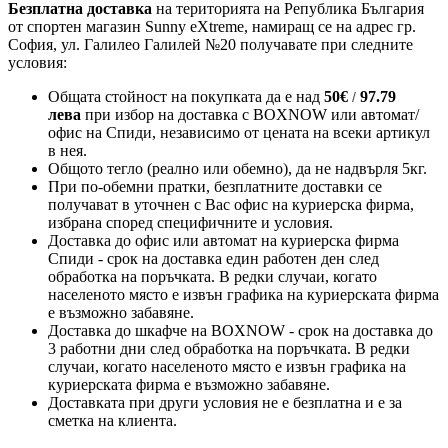
Безплатна доставка
на територията на Република България
от спортен магазин Sunny eXtreme, намиращ се на адрес гр.
София, ул. Галилео Галилей №20 получавате при следните
условия:
Общата стойност на покупката да е над
50
€
97.79
/
лева
при избор на доставка с BOXNOW или автомат/
офис на Спиди
, независимо от цената на всеки артикул
в нея.
Общото тегло (реално или обемно), да не надвърля 5кг.
При по-обемни пратки, безплатните доставки се
получават в уточнен с Вас офис на куриерска фирма,
избрана според специфичните и условия.
Доставка до офис или автомат на куриерска фирма
Спиди - срок на доставка един работен ден след
обработка на поръчката. В редки случаи, когато
населеното място е извън графика на куриерската фирма
е възможно забавяне.
Доставка до шкафче на
BOXNOW
- срок на доставка до
3 работни дни след обработка на поръчката. В редки
случаи, когато населеното място е извън графика на
куриерската фирма е възможно забавяне.
Доставката при други условия не е безплатна и е за
сметка на клиента.