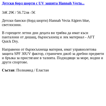
Детски борд шорти c UV защита Hannah Vecta...
34€
29€ / 56.72лв
-5€
Детски бански (борд шорти) Hannah Vecta Algiers blue,
светлосини.
В горещите летни дни децата ви трябва да имат къси
панталони от дишащ, бързосъхнещ и лек материал - AFT
Quick Dry.
Направени от бързосъхнеща материя, имат улравиолетова
защита SPF 30UV фактор, страничен джоб за дребни предмети
и бръзка за пристягане в талията. Подходящи за море, водни и
други спортове.
Състав
: Полиамид / Еластан