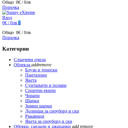
Общо
0€ / 0лв
Поръчка
Вход
0€ / 0лв
0
Общо
0€ / 0лв
Поръчка
Категории
Слънчеви очила
Облекла
add
remove
Блузи и тениски
Панталони
Якета
Суитшърти и полари
Спортни екипи
Чорапи
Шапки
Зимни шапки
Долнища за сноуборд и ски
Ръкавици
Якета за сноуборд и ски
Обувки, сандали и джапанки
add
remove