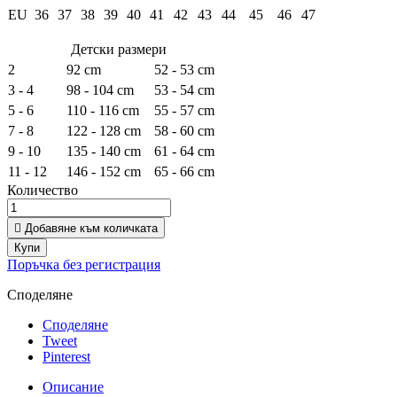
EU
36
37
38
39
40
41
42
43
44
45
46
47
Детски размери
2
92 cm
52 - 53 cm
3 - 4
98 - 104 cm
53 - 54 cm
5 - 6
110 - 116 cm
55 - 57 cm
7 - 8
122 - 128 cm
58 - 60 cm
9 - 10
135 - 140 cm
61 - 64 cm
11 - 12
146 - 152 cm
65 - 66 cm
Количество

Добавяне към количката
Купи
Поръчка без регистрация
Споделяне
Споделяне
Tweet
Pinterest
Описание