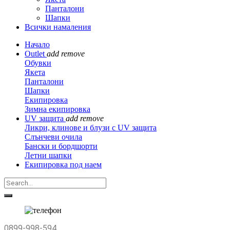
Панталони
Шапки
Всички намаления
Начало
Outlet
add
remove
Обувки
Якета
Панталони
Шапки
Екипировка
Зимна екипировка
UV защита
add
remove
Ликри, клинове и блузи с UV защита
Слънчеви очила
Бански и бордшорти
Летни шапки
Екипировка под наем
0899-998-594