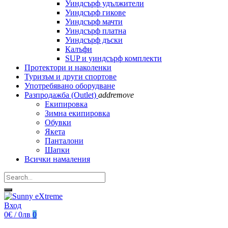
Уиндсърф удължители
Уиндсърф гикове
Уиндсърф мачти
Уиндсърф платна
Уиндсърф дъски
Калъфи
SUP и уиндсърф комплекти
Протектори и наколенки
Туризъм и други спортове
Употребявано оборудване
Разпродажба (Outlet)
add
remove
Екипировка
Зимна екипировка
Обувки
Якета
Панталони
Шапки
Всички намаления
Вход
0€ / 0лв
0