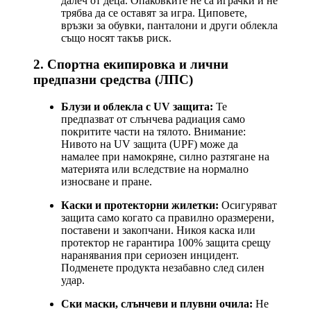
далеч от деца. Опаковките не са играчки и не
трябва да се оставят за игра. Циповете,
връзки за обувки, панталони и други облекла
също носят такъв риск.
2. Спортна екипировка и лични
предпазни средства (ЛПС)
Блузи и облекла с UV защита:
Те
предпазват от слънчева радиация само
покритите части на тялото. Внимание:
Нивото на UV защита (UPF) може да
намалее при намокряне, силно разтягане на
материята или вследствие на нормално
износване и пране.
Каски и протекторни жилетки:
Осигуряват
защита само когато са правилно оразмерени,
поставени и закопчани. Никоя каска или
протектор не гарантира 100% защита срещу
наранявания при сериозен инцидент.
Подменете продукта незабавно след силен
удар.
Ски маски, слънчеви и плувни очила:
Не