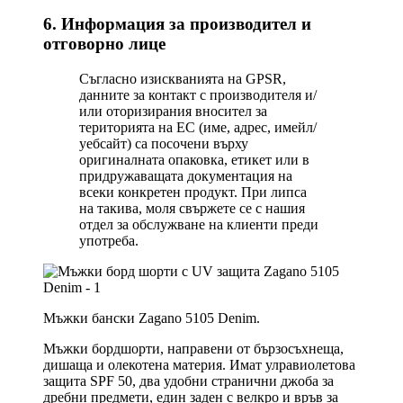
6. Информация за производител и
отговорно лице
Съгласно изискванията на GPSR,
данните за контакт с производителя и/
или оторизирания вносител за
територията на ЕС (име, адрес, имейл/
уебсайт) са посочени върху
оригиналната опаковка, етикет или в
придружаващата документация на
всеки конкретен продукт. При липса
на такива, моля свържете се с нашия
отдел за обслужване на клиенти преди
употреба.
Мъжки бански Zagano 5105 Denim.
Мъжки бордшорти, направени от бързосъхнеща,
дишаща и олекотена материя. Имат улравиолетова
защита SPF 50, два удобни странични джоба за
дребни предмети, един заден с велкро и връв за