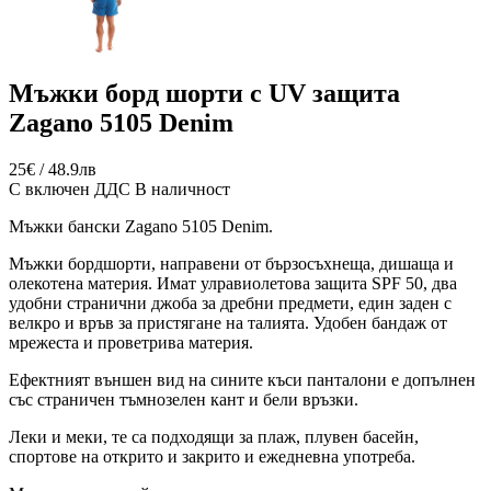
Мъжки борд шорти с UV защита
Zagano 5105 Denim
25€ / 48.9лв
С включен ДДС
В наличност
Мъжки бански Zagano 5105 Denim.
Мъжки бордшорти, направени от бързосъхнеща, дишаща и
олекотена материя. Имат улравиолетова защита SPF 50, два
удобни странични джоба за дребни предмети, един заден с
велкро и връв за пристягане на талията. Удобен бандаж от
мрежеста и проветрива материя.
Ефектният външен вид на сините къси панталони е допълнен
със страничен тъмнозелен кант и бели връзки.
Леки и меки, те са подходящи за плаж, плувен басейн,
спортове на открито и закрито и ежедневна употреба.