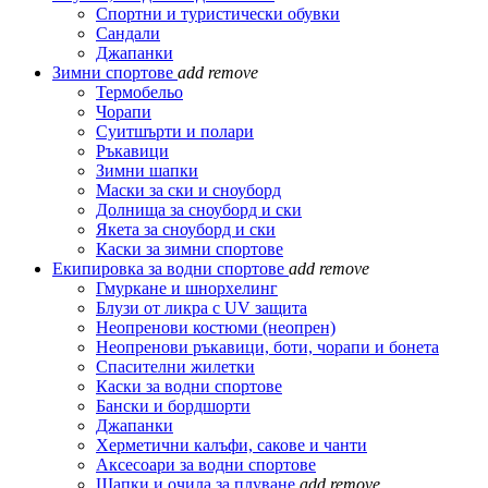
Спортни и туристически обувки
Сандали
Джапанки
Зимни спортове
add
remove
Термобельо
Чорапи
Суитшърти и полари
Ръкавици
Зимни шапки
Маски за ски и сноуборд
Долнища за сноуборд и ски
Якета за сноуборд и ски
Каски за зимни спортове
Екипировка за водни спортове
add
remove
Гмуркане и шнорхелинг
Блузи от ликра с UV защита
Неопренови костюми (неопрен)
Неопренови ръкавици, боти, чорапи и бонета
Спасителни жилетки
Каски за водни спортове
Бански и бордшорти
Джапанки
Херметични калъфи, сакове и чанти
Аксесоари за водни спортове
Шапки и очила за плуване
add
remove