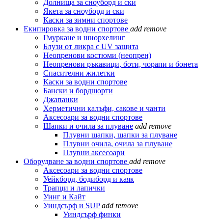
Долнища за сноуборд и ски
Якета за сноуборд и ски
Каски за зимни спортове
Екипировка за водни спортове
add
remove
Гмуркане и шнорхелинг
Блузи от ликра с UV защита
Неопренови костюми (неопрен)
Неопренови ръкавици, боти, чорапи и бонета
Спасителни жилетки
Каски за водни спортове
Бански и бордшорти
Джапанки
Херметични калъфи, сакове и чанти
Аксесоари за водни спортове
Шапки и очила за плуване
add
remove
Плувни шапки, шапки за плуване
Плувни очила, очила за плуване
Плувни аксесоари
Оборудване за водни спортове
add
remove
Аксесоари за водни спортове
Уейкборд, бодиборд и каяк
Трапци и лапички
Уинг и Кайт
Уиндсърф и SUP
add
remove
Уиндсърф финки