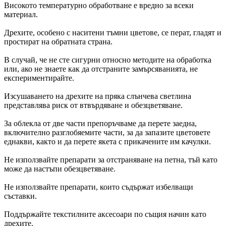
Високото температурно обработване е вредно за всеки
материал.
Дрехите, особено с наситени тъмни цветове, се перат, гладят и
простират на обратната страна.
В случай, че не сте сигурни относно методите на обработка
или, ако не знаете как да отстраните замърсяванията, не
експериментирайте.
Изсушаването на дрехите на пряка слънчева светлина
представлява риск от втвърдяване и обезцветяване.
За облекла от две части препоръчваме да перете заедна,
включително разглобяемите части, за да запазите цветовете
еднакви, както и да перете якета с прикачените им качулки.
Не използвайте препарати за отстраняване на петна, тъй като
може да настъпи обезцветяване.
Не използвайте препарати, които съдържат избелващи
съставки.
Поддържайте текстилните аксесоари по същия начин като
дрехите.