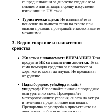
са предназначени за директно гледане към
слънцето или за защита срещу изкуствени
източници на UV лъчи.
Туристически щеки:
Не използвайте за
понасяне на пълното тегло на тялото при
опасни преходи; проверявайте заключващите
механизми.
3. Водни спортове и плавателни
средства
Жилетки с плаваемост:
ВНИМАНИЕ!
Тези
продукти
НЕ са спасителни жилетки
. Те са
само помощно средство за плаваемост за
хора, които могат да плуват. Не предпазват
от удавяне.
Падълбордове, уейкборд и кайт /
уиндсърф:
Използвайте винаги с подходящо
осигурително въже. Проверявайте
метеорологичните условия, силата на вятъра
и теченията преди влизане във водата.
Препоръчва се употреба в присъствието на
друг човек, добре екипирани и по