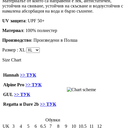
Материалът от който са направени е лек, антистатичен,
устойчив на свиване, устойчив на скъсване и водоустойчив с
намалена абсорбация на вода и бързо съхнене.
UV защита
: UPF 50+
Материал
: 100% полиестер
Производство
: Произведени в Полша
Размер :
XL
Size Chart
Hannah
>> ТУК
Alpine Pro
>> ТУК
GUL
>> ТУК
Regatta и Dare 2b
>> ТУК
Обувки
UK
3
4
5
6
6.5
7
8
9
10
10.5
11
12