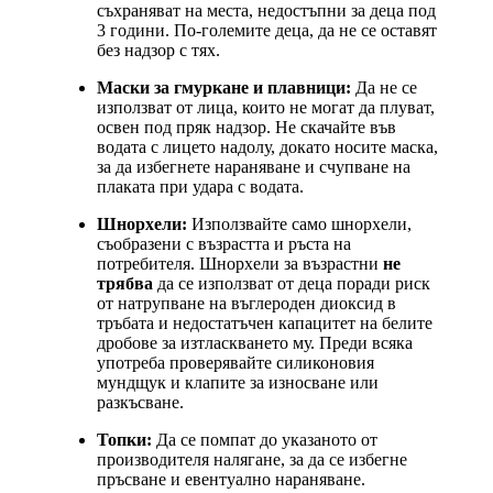
съхраняват на места, недостъпни за деца под
3 години. По-големите деца, да не се оставят
без надзор с тях.
Маски за гмуркане и плавници:
Да не се
използват от лица, които не могат да плуват,
освен под пряк надзор. Не скачайте във
водата с лицето надолу, докато носите маска,
за да избегнете нараняване и счупване на
плаката при удара с водата.
Шнорхели:
Използвайте само шнорхели,
съобразени с възрастта и ръста на
потребителя. Шнорхели за възрастни
не
трябва
да се използват от деца поради риск
от натрупване на въглероден диоксид в
тръбата и недостатъчен капацитет на белите
дробове за изтласкването му. Преди всяка
употреба проверявайте силиконовия
мундщук и клапите за износване или
разкъсване.
Топки:
Да се помпат до указаното от
производителя налягане, за да се избегне
пръсване и евентуално нараняване.