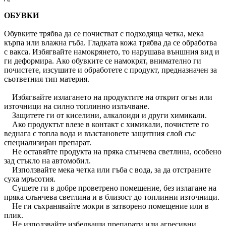
ОБУВКИ
Обувките трябва да се почистват с подходяща четка, мека
кърпа или влажна гъба. Гладката кожа трябва да се обработва
с вакса. Избягвайте намокрянето, то нарушава външния вид и
ги деформира. Ако обувките се намокрят, внимателно ги
почистете, изсушите и обработете с продукт, предназначен за
съответния тип материя.
Избягвайте излагането на продуктите на открит огън или
източници на силно топлинно излъчване.
Защитете ги от киселини, алкалоиди и други химикали.
Ако продуктът влезе в контакт с химикали, почистете го
веднага с топла вода и възстановете защитния слой със
специализиран препарат.
Не оставяйте продукта на пряка слънчева светлина, особено
зад стъкло на автомобил.
Използвайте мека четка или гъба с вода, за да отстраните
суха мръсотия.
Сушете ги в добре проветрено помещение, без излагане на
пряка слънчева светлина и в близост до топлинни източници.
Не ги съхранявайте мокри в затворено помещение или в
плик.
Не използвайте избелващи препарати или агресивни