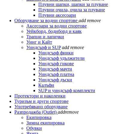
Плувни шапки, шапки за плуване
Плувни очила, очила за плуване
Плувни аксесоари
Оборудване за водни спортове
add
remove
Аксесоари за водни спортове
Уейкборд, бодиборд и каяк
Трапци и лапички
Уинг и Кайт
Уиндсърф и SUP
add
remove
Уиндсърф финки
Уиндсърф удължители
Уиндсърф гикове
Уиндсърф мачти
Уиндсърф платна
Уиндсърф дъски
Калъфи
SUP и уиндсърф комплекти
Протектори и наколенки
Туризъм и други спортове
Употребявано оборудване
Разпродажба (Outlet)
add
remove
Екипировка
Зимна екипировка
Обувки
Якета