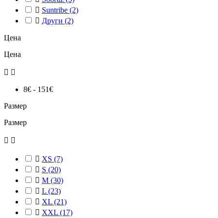

Suntribe
(2)

Други
(2)
Цена
Цена


8€ - 151€
Размер
Размер



XS
(7)

S
(20)

М
(30)

L
(23)

XL
(21)

XXL
(17)