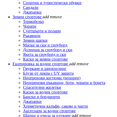
Спортни и туристически обувки
Сандали
Джапанки
Зимни спортове
add
remove
Термобельо
Чорапи
Суитшърти и полари
Ръкавици
Зимни шапки
Маски за ски и сноуборд
Долнища за сноуборд и ски
Якета за сноуборд и ски
Каски за зимни спортове
Екипировка за водни спортове
add
remove
Гмуркане и шнорхелинг
Блузи от ликра с UV защита
Неопренови костюми (неопрен)
Неопренови ръкавици, боти, чорапи и бонета
Спасителни жилетки
Каски за водни спортове
Бански и бордшорти
Джапанки
Херметични калъфи, сакове и чанти
Аксесоари за водни спортове
Шапки и очила за плуване
add
remove