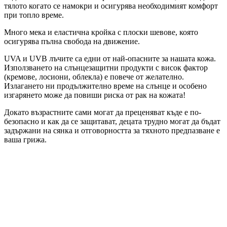
тялото когато се намокри и осигурява необходимият комфорт
при топло време.
Много мека и еластична кройка с плоски шевове, която
осигурява пълна свобода на движение.
UVA и UVB лъчите са едни от най-опасните за нашата кожа.
Използването на слънцезащитни продукти с висок фактор
(кремове, лосиони, облекла) е повече от желателно.
Излагането ни продължително време на слънце и особено
изгарянето може да повиши риска от рак на кожата!
Докато възрастните сами могат да преценяват къде е по-
безопасно и как да се защитават, децата трудно могат да бъдат
задържани на сянка и отговорността за тяхното предпазване е
ваша грижа.