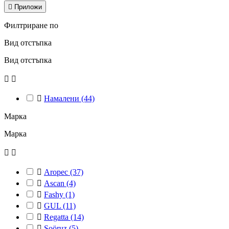

Приложи
Филтриране по
Вид отстъпка
Вид отстъпка



Намалени
(44)
Марка
Марка



Aropec
(37)

Ascan
(4)

Fashy
(1)

GUL
(11)

Regatta
(14)

Soöruz
(5)