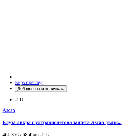
Бърз преглед
Добавяне към количката
-11€
Ascan
Блуза ликра с ултравиолетова защита Ascan дълъг...
46€
35€ / 68.45лв
-11€