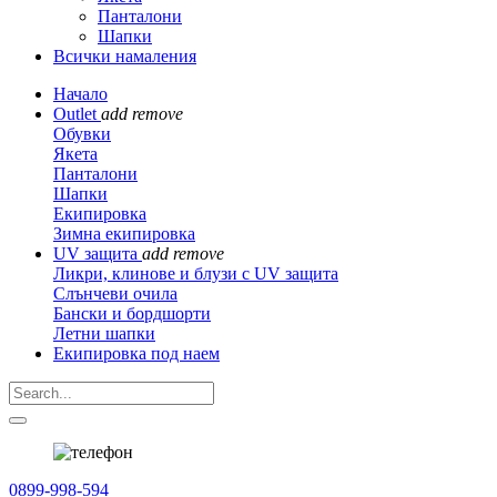
Панталони
Шапки
Всички намаления
Начало
Outlet
add
remove
Обувки
Якета
Панталони
Шапки
Екипировка
Зимна екипировка
UV защита
add
remove
Ликри, клинове и блузи с UV защита
Слънчеви очила
Бански и бордшорти
Летни шапки
Екипировка под наем
0899-998-594