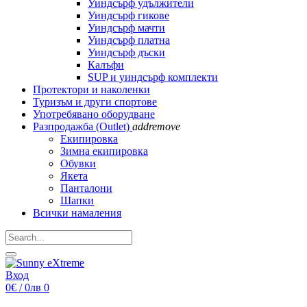
Уиндсърф удължители
Уиндсърф гикове
Уиндсърф мачти
Уиндсърф платна
Уиндсърф дъски
Калъфи
SUP и уиндсърф комплекти
Протектори и наколенки
Туризъм и други спортове
Употребявано оборудване
Разпродажба (Outlet)
add
remove
Екипировка
Зимна екипировка
Обувки
Якета
Панталони
Шапки
Всички намаления
Вход
0€ / 0лв
0