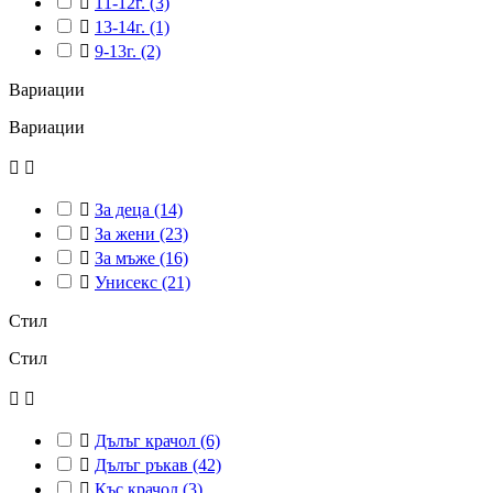

11-12г.
(3)

13-14г.
(1)

9-13г.
(2)
Вариации
Вариации



За деца
(14)

За жени
(23)

За мъже
(16)

Унисекс
(21)
Стил
Стил



Дълъг крачол
(6)

Дълъг ръкав
(42)

Къс крачол
(3)