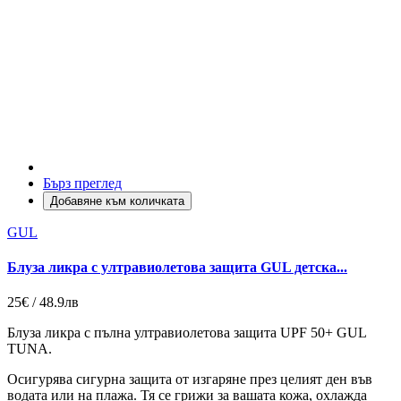
Бърз преглед
Добавяне към количката
GUL
Блуза ликра с ултравиолетова защита GUL детска...
25€ / 48.9лв
Блуза ликра с пълна ултравиолетова защита UPF 50+ GUL
TUNA.
Осигурява сигурна защита от изгаряне през целият ден във
водата или на плажа. Тя се грижи за вашата кожа, охлажда