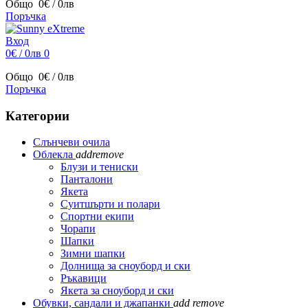
Общо
0€ / 0лв
Поръчка
Вход
0€ / 0лв
0
Общо
0€ / 0лв
Поръчка
Категории
Слънчеви очила
Облекла
add
remove
Блузи и тениски
Панталони
Якета
Суитшърти и полари
Спортни екипи
Чорапи
Шапки
Зимни шапки
Долнища за сноуборд и ски
Ръкавици
Якета за сноуборд и ски
Обувки, сандали и джапанки
add
remove