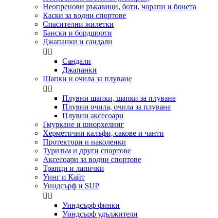
Неопренови ръкавици, боти, чорапи и бонета
Каски за водни спортове
Спасителни жилетки
Бански и бордшорти
Джапанки и сандали


Сандали
Джапанки
Шапки и очила за плуване


Плувни шапки, шапки за плуване
Плувни очила, очила за плуване
Плувни аксесоари
Гмуркане и шнорхелинг
Херметични калъфи, сакове и чанти
Протектори и наколенки
Туризъм и други спортове
Аксесоари за водни спортове
Трапци и лапички
Уинг и Кайт
Уиндсърф и SUP


Уиндсърф финки
Уиндсърф удължители