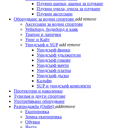
Плувни шапки, шапки за плуване
Плувни очила, очила за плуване
Плувни аксесоари
Оборудване за водни спортове
add
remove
Аксесоари за водни спортове
Уейкборд, бодиборд и каяк
Трапци и лапички
Уинг и Кайт
Уиндсърф и SUP
add
remove
Уиндсърф финки
Уиндсърф удължители
Уиндсърф гикове
Уиндсърф мачти
Уиндсърф платна
Уиндсърф дъски
Калъфи
SUP и уиндсърф комплекти
Протектори и наколенки
Туризъм и други спортове
Употребявано оборудване
Разпродажба (Outlet)
add
remove
Екипировка
Зимна екипировка
Обувки
Якета