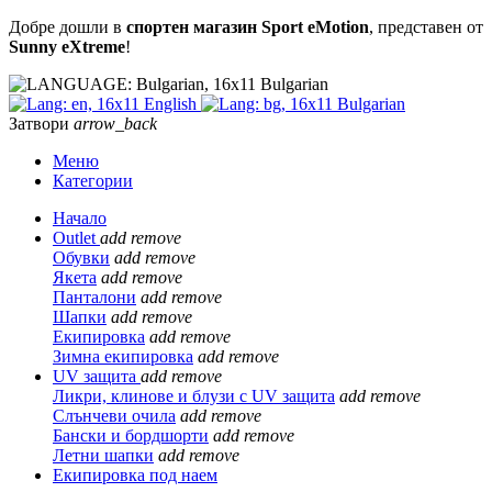
Добре дошли в
спортен магазин Sport eMotion
, представен от
Sunny eXtreme
!
Bulgarian
English
Bulgarian
Затвори
arrow_back
Меню
Категории
Начало
Outlet
add
remove
Обувки
add
remove
Якета
add
remove
Панталони
add
remove
Шапки
add
remove
Екипировка
add
remove
Зимна екипировка
add
remove
UV защита
add
remove
Ликри, клинове и блузи с UV защита
add
remove
Слънчеви очила
add
remove
Бански и бордшорти
add
remove
Летни шапки
add
remove
Екипировка под наем