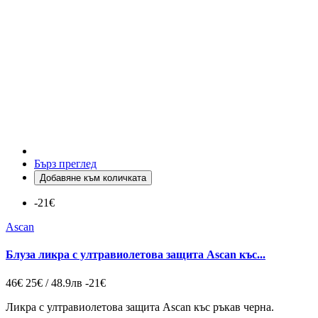
Бърз преглед
Добавяне към количката
-21€
Ascan
Блуза ликра с ултравиолетова защита Ascan къс...
46€
25€ / 48.9лв
-21€
Ликра с ултравиолетова защита Ascan къс ръкав черна.