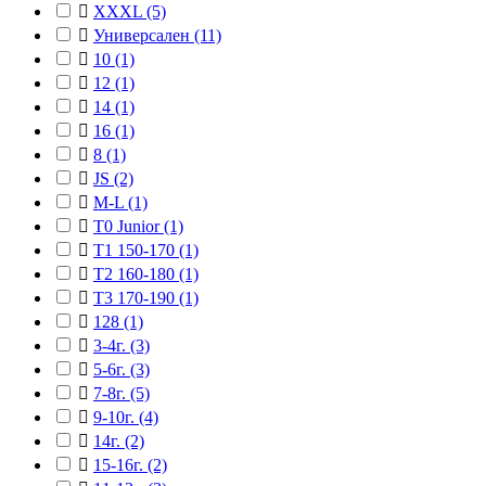

XXXL
(5)

Универсален
(11)

10
(1)

12
(1)

14
(1)

16
(1)

8
(1)

JS
(2)

M-L
(1)

T0 Junior
(1)

T1 150-170
(1)

T2 160-180
(1)

T3 170-190
(1)

128
(1)

3-4г.
(3)

5-6г.
(3)

7-8г.
(5)

9-10г.
(4)

14г.
(2)

15-16г.
(2)