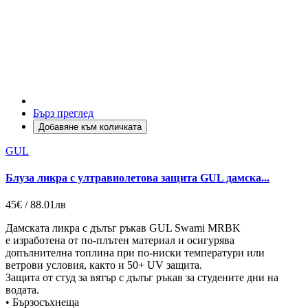
Бърз преглед
Добавяне към количката
GUL
Блуза ликра с ултравиолетова защита GUL дамска...
45€ / 88.01лв
Дамската ликра с дълъг ръкав GUL Swami MRBK
е изработена от по-плътен материал и осигурява
допълнителна топлина при по-ниски температури или
ветрови условия, както и 50+ UV защита.
Защита от студ за вятър с дълъг ръкав за студените дни на
водата.
• Бързосъхнеща