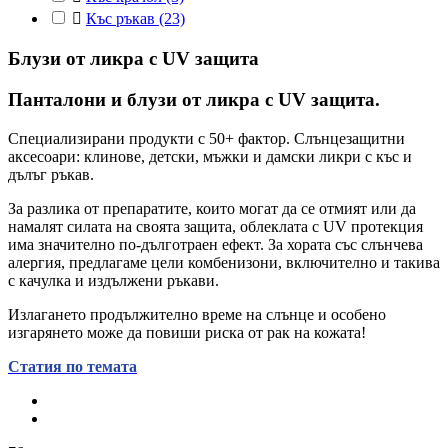

Къс ръкав
(23)
Блузи от ликра с UV защита
Панталони и блузи от ликра с UV защита.
Специализирани продукти с 50+ фактор. Слънцезащитни
аксесоари: клинове, детски, мъжки и дамски ликри с къс и
дълъг ръкав.
За разлика от препаратите, които могат да се отмият или да
намалят силата на своята защита, облеклата с UV протекция
има значително по-дълготраен ефект. За хората със слънчева
алергия, предлагаме цели комбенизони, включително и такива
с качулка и издължени ръкави.
Излагането продължително време на слънце и особено
изгарянето може да повиши риска от рак на кожата!
Статия по темата