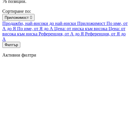
76 позиции.
Сортиране по:
Приложимост

Продажби, най-високи до най-ниски
Приложимост
По име, от
А до Я
По име, от Я до А
Цена: от ниска към висока
Цена: от
висока към ниска
Референция, от А до Я
Референция, от Я до
А
Филтър
Активни филтри