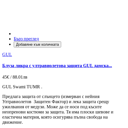
Бърз преглед
Добавяне към количката
GUL
Блуза ликра с ултравиолетова защита GUL дамска...
45€ / 88.01лв
GUL Swami TUMR .
Предлага защита от слънцето (измерван c нейния
Ултравиолетов Защитен Фактор) и лека защита срещу
ужилвания от медузи. Може да се носи под късите
неопренови костюми за защита. Тя има плоски шевове и
еластична материя, която осигурява пълна свобода на
движение.