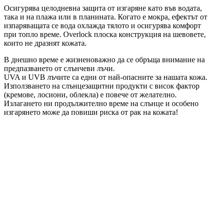
Осигурява целодневна защита от изгаряне като във водата,
така и на плажа или в планината. Когато е мокра, ефектът от
изпаряващата се вода охлажда тялото и осигурява комфорт
при топло време. Overlock плоска конструкция на шевовете,
които не дразнят кожата.
В днешно време е жизненоважно да се обръща внимание на
предпазването от слънчеви лъчи.
UVA и UVB лъчите са едни от най-опасните за нашата кожа.
Използването на слънцезащитни продукти с висок фактор
(кремове, лосиони, облекла) е повече от желателно.
Излагането ни продължително време на слънце и особено
изгарянето може да повиши риска от рак на кожата!