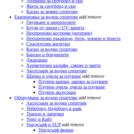
Долнища за сноуборд и ски
Якета за сноуборд и ски
Каски за зимни спортове
Екипировка за водни спортове
add
remove
Гмуркане и шнорхелинг
Блузи от ликра с UV защита
Неопренови костюми (неопрен)
Неопренови ръкавици, боти, чорапи и бонета
Спасителни жилетки
Каски за водни спортове
Бански и бордшорти
Джапанки
Херметични калъфи, сакове и чанти
Аксесоари за водни спортове
Шапки и очила за плуване
add
remove
Плувни шапки, шапки за плуване
Плувни очила, очила за плуване
Плувни аксесоари
Оборудване за водни спортове
add
remove
Аксесоари за водни спортове
Уейкборд, бодиборд и каяк
Трапци и лапички
Уинг и Кайт
Уиндсърф и SUP
add
remove
Уиндсърф финки