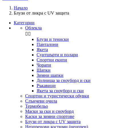
Начало
Блузи от ликра с UV защита
Категории
Облекла


Блузи и тениски
Панталони
Якета
Суитшърти и полари
Спортни екипи
Чорапи
Шапки
Зимни шапки
Долнища за сноуборд и ски
Ръкавици
Якета за сноуборд и ски
Спортни и туристически обувки
Слънчеви очила
Термобельо
Маски за ски и сноуборд
Каски за зимни спортове
Блузи от ликра с UV защита
Неопренови костюми (неопрен)