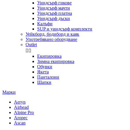
Уиндсърф гикове
Уиндсърф мачти
Уиндсърф платна
Уиндсърф дъски
Калъфи
SUP и уиндсърф комплекти
Уейкборд, бодиборд и каяк
Употребявано оборудване
Outlet


Екипировка
Зимна екипировка
Обувки
Якета
Панталони
Шапки
Марки
Aeryn
Airhead
Alpine Pro
Aropec
Ascan