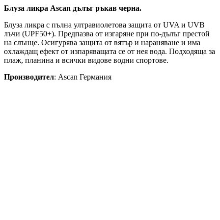
Блуза ликра Ascan дълъг ръкав черна.
Блуза ликра с пълна ултравиолетова защита от UVA и UVB
лъчи (UPF50+). Предпазва от изгаряне при по-дълъг престой
на слънце. Осигурява защита от вятър и нараняване и има
охлаждащ ефект от изпаряващата се от нея вода. Подходяща за
плаж, планина и всички видове водни спортове.
Производител
: Ascan Германия