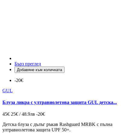
Бърз преглед
Добавяне към количката
-20€
GUL
Блуза ликра с ултравиолетова защита GUL детска...
45€
25€ / 48.9лв
-20€
Детска блуза с дълъг ръкав Rashguard MRBK с пълна
ултравиолетова защита UPF 50+.