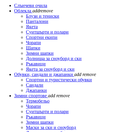
Слънчеви очила
Облекла
add
remove
Блузи и тениски
Панталони
Якета
Суитшърти и полари
Спортни екипи
Чорапи
Шапки
Зимни шапки
Долнища за сноуборд и ски
Ръкавици
Якета за сноуборд и ски
Обувки, сандали и джапанки
add
remove
Спортни и туристически обувки
Сандали
Джапанки
Зимни спортове
add
remove
Термобельо
Чорапи
Суитшърти и полари
Ръкавици
Зимни шапки
Маски за ски и сноуборд