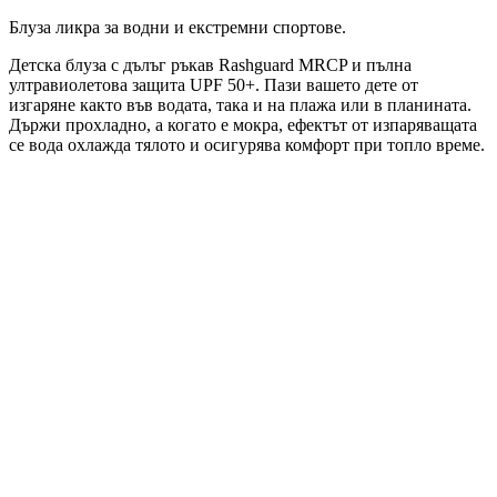
Блуза ликра за водни и екстремни спортове.
Детска блуза с дълъг ръкав Rashguard MRCP и пълна
ултравиолетова защита UPF 50+. Пази вашето дете от
изгаряне както във водата, така и на плажа или в планината.
Държи прохладно, а когато е мокра, ефектът от изпаряващата
се вода охлажда тялото и осигурява комфорт при топло време.