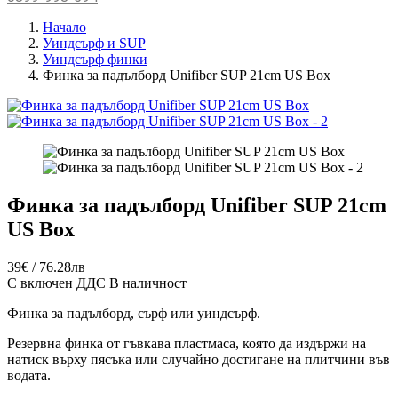
Начало
Уиндсърф и SUP
Уиндсърф финки
Финка за падълборд Unifiber SUP 21cm US Box
Финка за падълборд Unifiber SUP 21cm
US Box
39€ / 76.28лв
С включен ДДС
В наличност
Финка за падълборд, сърф или уиндсърф.
Резервна финка от гъвкава пластмаса, която да издържи на
натиск върху пясъка или случайно достигане на плитчини във
водата.