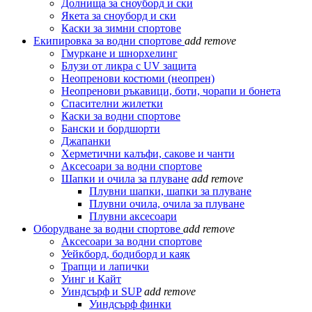
Долнища за сноуборд и ски
Якета за сноуборд и ски
Каски за зимни спортове
Екипировка за водни спортове
add
remove
Гмуркане и шнорхелинг
Блузи от ликра с UV защита
Неопренови костюми (неопрен)
Неопренови ръкавици, боти, чорапи и бонета
Спасителни жилетки
Каски за водни спортове
Бански и бордшорти
Джапанки
Херметични калъфи, сакове и чанти
Аксесоари за водни спортове
Шапки и очила за плуване
add
remove
Плувни шапки, шапки за плуване
Плувни очила, очила за плуване
Плувни аксесоари
Оборудване за водни спортове
add
remove
Аксесоари за водни спортове
Уейкборд, бодиборд и каяк
Трапци и лапички
Уинг и Кайт
Уиндсърф и SUP
add
remove
Уиндсърф финки