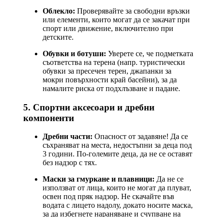
Облекло:
Проверявайте за свободни връзки
или елементи, които могат да се закачат при
спорт или движение, включително при
детските.
Обувки и ботуши:
Уверете се, че подметката
съответства на терена (напр. туристически
обувки за пресечен терен, джапанки за
мокри повърхности край басейни), за да
намалите риска от подхлъзване и падане.
5. Спортни аксесоари и дребни
компоненти
Дребни части:
Опасност от задавяне! Да се
съхраняват на места, недостъпни за деца под
3 години. По-големите деца, да не се оставят
без надзор с тях.
Маски за гмуркане и плавници:
Да не се
използват от лица, които не могат да плуват,
освен под пряк надзор. Не скачайте във
водата с лицето надолу, докато носите маска,
за да избегнете нараняване и счупване на