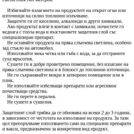
Избягвайте излагането на продуктите на открит огън или
източници на силно топлинно излъчване.
Защитете ги от киселини, алкалоиди и други химикали.
Ако продуктът влезе в контакт с химикали, почистете го
веднага с топла вода и възстановете защитния слой със
специализиран препарат.
Не оставяйте продукта на пряка слънчева светлина, особено
зад стъкло на автомобил.
Използвайте мека четка или гъба с вода, за да отстраните
суха мръсотия.
Сушете ги в добре проветрено помещение, без излагане на
пряка слънчева светлина и в близост до топлинни източници.
Не ги съхранявайте мокри в затворено помещение или в
плик.
Не използвайте избелващи препарати или агресивни
почистващи средства.
Не ги перете в пералня.
Не сушете в сушилня.
Защитният слой трябва да се обновява на всеки 2 до 3 години,
в зависимост от честотата на използване на продукта. За тази
цел препоръчваме използването само на специални препарати
и вакси, предназначени за конкретния вид продукт.