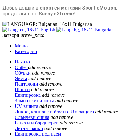
Добре дошли в
спортен магазин Sport eMotion
,
представен от
Sunny eXtreme
!
Bulgarian
English
Bulgarian
Затвори
arrow_back
Меню
Категории
Начало
Outlet
add
remove
Обувки
add
remove
Якета
add
remove
Панталони
add
remove
Шапки
add
remove
Екипировка
add
remove
Зимна екипировка
add
remove
UV защита
add
remove
Ликри, клинове и блузи с UV защита
add
remove
Слънчеви очила
add
remove
Бански и бордшорти
add
remove
Летни шапки
add
remove
Екипировка под наем