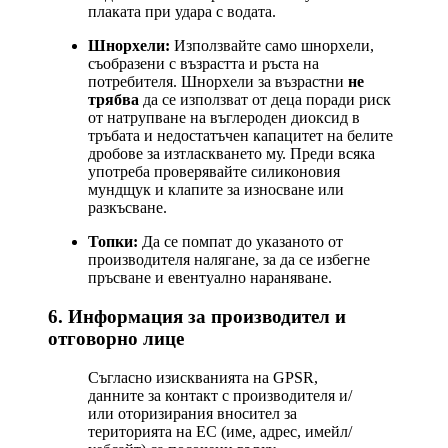
плаката при удара с водата.
Шнорхели:
Използвайте само шнорхели,
съобразени с възрастта и ръста на
потребителя. Шнорхели за възрастни
не
трябва
да се използват от деца поради риск
от натрупване на въглероден диоксид в
тръбата и недостатъчен капацитет на белите
дробове за изтласкването му. Преди всяка
употреба проверявайте силиконовия
мундщук и клапите за износване или
разкъсване.
Топки:
Да се помпат до указаното от
производителя налягане, за да се избегне
пръсване и евентуално нараняване.
6. Информация за производител и
отговорно лице
Съгласно изискванията на GPSR,
данните за контакт с производителя и/
или оторизирания вносител за
територията на ЕС (име, адрес, имейл/