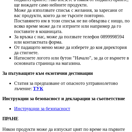
ще виждате само нейните продукти.
Може да използвате списък с желания, за харесани от
вас продукти, които да не търсите повторно.
Поставянето им в този списък не ви обвързва с нищо, по
всяко време може да ги изтриете или например да го
поставите в кошницата.
За връзка с нас, може да ползвате телефон 0899998594
или контактната форма.
От падащото меню може да изберете до коя директория
да стигнете.
Натиснете логото или бутон "Начало", за да се върнете в
основната страница на магазина.
За пътуващите към екзотични дестинации
Статия за предпазване от опасното ултравиолетово
лъчение:
ТУК
Инструкции за безопасност и декларации за съответствие
Инструкции за безопасност
ПРАНЕ
Някои продукти може да изпускат цвят по време на първите