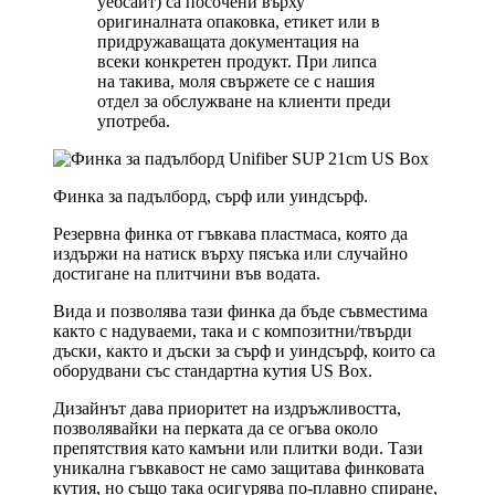
уебсайт) са посочени върху
оригиналната опаковка, етикет или в
придружаващата документация на
всеки конкретен продукт. При липса
на такива, моля свържете се с нашия
отдел за обслужване на клиенти преди
употреба.
Финка за падълборд, сърф или уиндсърф.
Резервна финка от гъвкава пластмаса, която да
издържи на натиск върху пясъка или случайно
достигане на плитчини във водата.
Вида и позволява тази финка да бъде съвместима
както с надуваеми, така и с композитни/твърди
дъски, както и дъски за сърф и уиндсърф, които са
оборудвани със стандартна кутия US Box.
Дизайнът дава приоритет на издръжливостта,
позволявайки на перката да се огъва около
препятствия като камъни или плитки води. Тази
уникална гъвкавост не само защитава финковата
кутия, но също така осигурява по-плавно спиране,