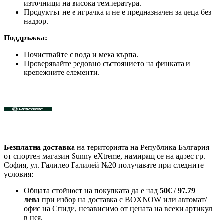
източници на висока температура.
Продуктът не е играчка и не е предназначен за деца без
надзор.
Поддръжка:
Почиствайте с вода и мека кърпа.
Проверявайте редовно състоянието на финката и
крепежните елементи.
Безплатна доставка
на територията на Република България
от спортен магазин Sunny eXtreme, намиращ се на адрес гр.
София, ул. Галилео Галилей №20 получавате при следните
условия:
Общата стойност на покупката да е над
50
€
97.79
/
лева
при избор на доставка с BOXNOW или автомат/
офис на Спиди
, независимо от цената на всеки артикул
в нея.