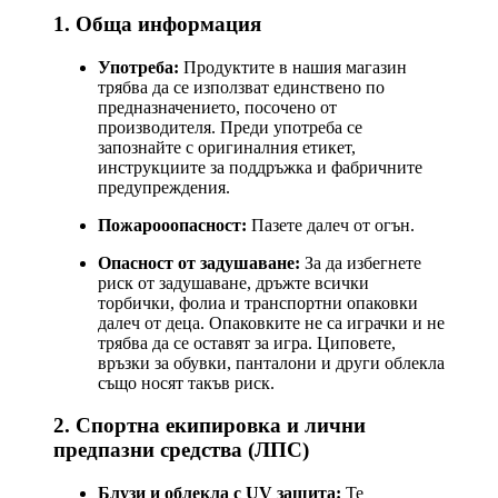
1. Обща информация
Употреба:
Продуктите в нашия магазин
трябва да се използват единствено по
предназначението, посочено от
производителя. Преди употреба се
запознайте с оригиналния етикет,
инструкциите за поддръжка и фабричните
предупреждения.
Пожарооопасност:
Пазете далеч от огън.
Опасност от задушаване:
За да избегнете
риск от задушаване, дръжте всички
торбички, фолиа и транспортни опаковки
далеч от деца. Опаковките не са играчки и не
трябва да се оставят за игра. Циповете,
връзки за обувки, панталони и други облекла
също носят такъв риск.
2. Спортна екипировка и лични
предпазни средства (ЛПС)
Блузи и облекла с UV защита:
Те