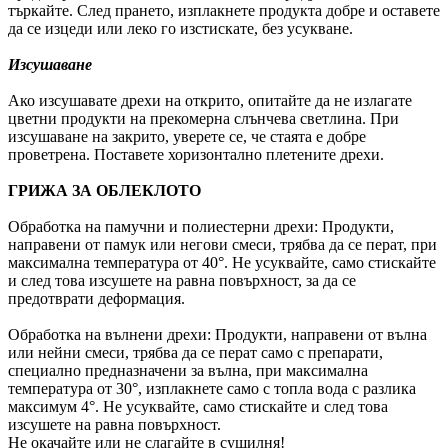
търкайте. След прането, изплакнете продукта добре и оставете
да се изцеди или леко го изстискате, без усукване.
Изсушаване
Ако изсушавате дрехи на открито, опитайте да не излагате
цветни продукти на прекомерна слънчева светлина. При
изсушаване на закрито, уверете се, че стаята е добре
проветрена. Поставете хоризонтално плетените дрехи.
ГРИЖА ЗА ОБЛЕКЛОТО
Обработка на памучни и полиестерни дрехи: Продукти,
направени от памук или негови смеси, трябва да се перат, при
максимална температура от 40°. Не усуквайте, само стискайте
и след това изсушете на равна повърхност, за да се
предотврати деформация.
Обработка на вълнени дрехи: Продукти, направени от вълна
или нейни смеси, трябва да се перат само с препарати,
специално предназначени за вълна, при максимална
температура от 30°, изплакнете само с топла вода с разлика
максимум 4°. Не усуквайте, само стискайте и след това
изсушете на равна повърхност.
Не окачайте или не слагайте в сушилня!