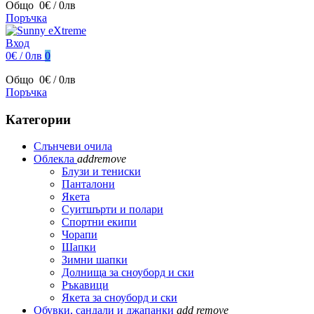
Общо
0€ / 0лв
Поръчка
Вход
0€ / 0лв
0
Общо
0€ / 0лв
Поръчка
Категории
Слънчеви очила
Облекла
add
remove
Блузи и тениски
Панталони
Якета
Суитшърти и полари
Спортни екипи
Чорапи
Шапки
Зимни шапки
Долнища за сноуборд и ски
Ръкавици
Якета за сноуборд и ски
Обувки, сандали и джапанки
add
remove