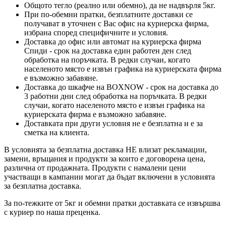
Общото тегло (реално или обемно), да не надвърля 5кг.
При по-обемни пратки, безплатните доставки се
получават в уточнен с Вас офис на куриерска фирма,
избрана според специфичните и условия.
Доставка до офис или автомат на куриерска фирма
Спиди - срок на доставка един работен ден след
обработка на поръчката. В редки случаи, когато
населеното място е извън графика на куриерската фирма
е възможно забавяне.
Доставка до шкафче на
BOXNOW
- срок на доставка до
3 работни дни след обработка на поръчката. В редки
случаи, когато населеното място е извън графика на
куриерската фирма е възможно забавяне.
Доставката при други условия не е безплатна и е за
сметка на клиента.
В условията за безплатна доставка НЕ влизат рекламации,
замени, връщания и продукти за които е договорена цена,
различна от продажната. Продукти с намалени цени
участващи в кампании могат да бъдат включени в условията
за безплатна доставка.
За по-тежките от 5кг и обемни пратки доставката се извършва
с куриер по наша преценка.