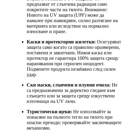
предпазват от слънчева радиация само
покритите части на тялото. Внимание:
Нивото на UV защита (UPF) може да
намалее при намокряне, силно разтягане на
материята или вследствие на нормално
износване и пране.
Каски и протекторни жилетки:
Осигуряват
защита само когато са правилно оразмерени,
поставени и закопчани. Никоя каска или
протектор не гарантира 100% защита срещу
наранявания при сериозен инцидент.
Подменете продукта незабавно след силен
удар.
Ски маски, слънчеви и плувни очила:
Не
са предназначени за директно гледане към
слънцето или за защита срещу изкуствени
източници на UV лъчи.
Туристически щеки:
Не използвайте за
понасяне на пълното тегло на тялото при
опасни преходи; проверявайте заключващите
механизми.