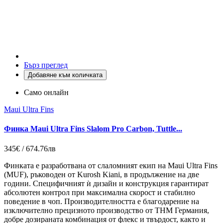
Бърз преглед
Добавяне към количката
Само онлайн
Maui Ultra Fins
Финка Maui Ultra Fins Slalom Pro Carbon, Tuttle...
345€ / 674.76лв
Финката е разработвана от слаломният екип на Maui Ultra Fins
(MUF), ръководен от Kurosh Kiani, в продължение на две
години. Специфичният ѝ дизайн и конструкция гарантират
абсолютен контрол при максимална скорост и стабилно
поведение в чоп. Производителността е благодарение на
изключително прецизното производство от THM Германия,
добре дозираната комбинация от флекс и твърдост, както и