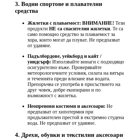
3. Водни спортове и плавателни
средства
Жилетки с плаваемост:
ВНИМАНИЕ!
Тези
продукти
НЕ са спасителни жилетки
. Те са
само помощно средство за плаваемост за
хора, които могат да плуват. Не предпазват
от удавяне.
Падълбордове, уейкборд и кайт /
уиндсърф:
Използвайте винаги с подходящо
осигурително въже. Проверявайте
метеорологичните условия, силата на вятъра
и теченията преди влизане във водата.
Препоръчва се употреба в присъствието на
друг човек, добре екипирани и по
възможност с жилетка.
Неопренови костюми и аксесоари:
Не
предпазват от хипотермия при
продължителен престой в екстремно студена
вода. Не предпазват от удавяне.
4. Дрехи, обувки и текстилни аксесоари