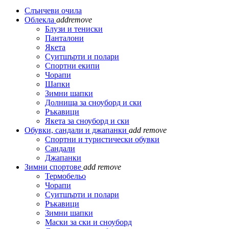
Слънчеви очила
Облекла
add
remove
Блузи и тениски
Панталони
Якета
Суитшърти и полари
Спортни екипи
Чорапи
Шапки
Зимни шапки
Долнища за сноуборд и ски
Ръкавици
Якета за сноуборд и ски
Обувки, сандали и джапанки
add
remove
Спортни и туристически обувки
Сандали
Джапанки
Зимни спортове
add
remove
Термобельо
Чорапи
Суитшърти и полари
Ръкавици
Зимни шапки
Маски за ски и сноуборд