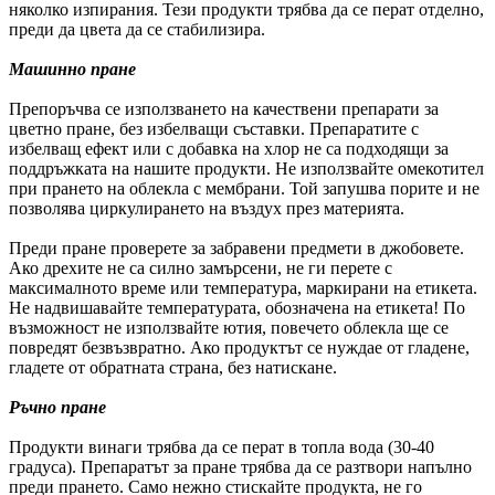
няколко изпирания. Тези продукти трябва да се перат отделно,
преди да цвета да се стабилизира.
Машинно пране
Препоръчва се използването на качествени препарати за
цветно пране, без избелващи съставки. Препаратите с
избелващ ефект или с добавка на хлор не са подходящи за
поддръжката на нашите продукти. Не използвайте омекотител
при прането на облекла с мембрани. Той запушва порите и не
позволява циркулирането на въздух през материята.
Преди пране проверете за забравени предмети в джобовете.
Ако дрехите не са силно замърсени, не ги перете с
максималното време или температура, маркирани на етикета.
Не надвишавайте температурата, обозначена на етикета! По
възможност не използвайте ютия, повечето облекла ще се
повредят безвъзвратно. Ако продуктът се нуждае от гладене,
гладете от обратната страна, без натискане.
Ръчно пране
Продукти винаги трябва да се перат в топла вода (30-40
градуса). Препаратът за пране трябва да се разтвори напълно
преди прането. Само нежно стискайте продукта, не го