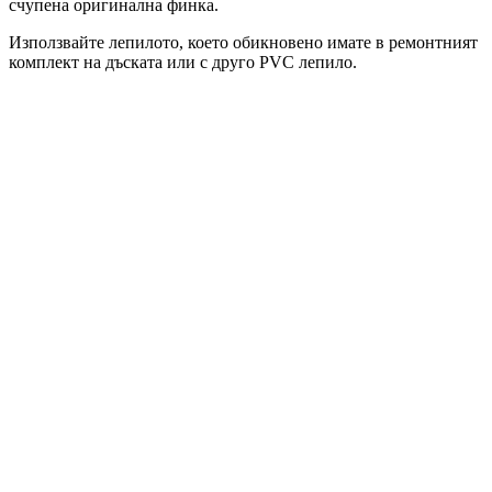
счупена оригинална финка.
Използвайте лепилото, което обикновено имате в ремонтният
комплект на дъската или с друго PVC лепило.