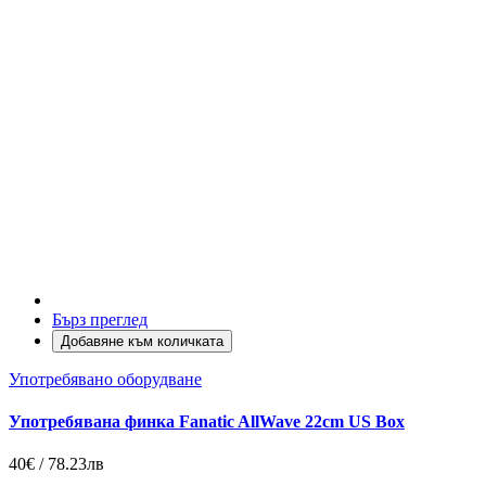
Бърз преглед
Добавяне към количката
Употребявано оборудване
Употребявана финка Fanatic AllWave 22cm US Box
40€ / 78.23лв