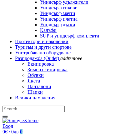
Уиндсърф удължители
Уиндсърф гикове
Уиндсърф мачти
Уиндсърф платна
Уиндсърф дъски
Калъфи
SUP и уиндсърф комплекти
Протектори и наколенки
Туризъм и други спортове
Употребявано оборудване
Разпродажба (Outlet)
add
remove
Екипировка
Зимна екипировка
Обувки
Якета
Панталони
Шапки
Всички намаления
Вход
0€ / 0лв
0