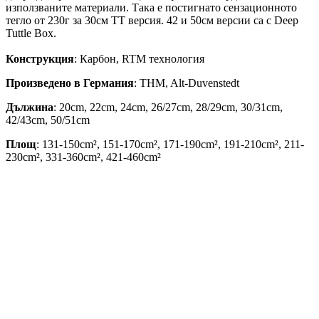
използваните материали. Така е постигнато сензационното
тегло от 230г за 30см TT версия. 42 и 50см версии са с Deep
Tuttle Box.
Конструкция
: Карбон, RTM технология
Произведено в Германия
: THM, Alt-Duvenstedt
Дължина
: 20cm, 22cm, 24cm, 26/27cm, 28/29cm, 30/31cm,
42/43cm, 50/51cm
Площ
: 131-150cm², 151-170cm², 171-190cm², 191-210cm², 211-
230cm², 331-360cm², 421-460cm²