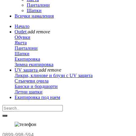
Панталони
Шапки
Всички намаления
Начало
Outlet
add
remove
Обувки
Якета
Панталони
Шапки
Екипировка
Зимна екипировка
UV защита
add
remove
Ликри, клинове и блузи с UV защита
Слънчеви очила
Бански и бордшорти
Летни шапки
Екипировка под наем
0899-998-594