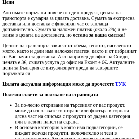
Цени
Ако имате поръчани повече от един продукт, цената на
транспорта е сумарна за цялата доставка. Сумата за експресна
доставка или доставка с фиксиран час се заплаща
допълнително. Сумата за наложен платеж (около 2%) и не
влиза в цената на доставката, но
остава за наша сметка
!
Цените на транспорта зависят от обема, теглото, населеното
място, както и дали има наложен платеж, както и от избраният
от Вас начин за доставка. Ако например до офис на Спиди,
цената е 3
€
, същата услуга до офис на Еконт е 6
€
. Актуалните
цени за България се визуализират преди да завършите
поръчката си.
Цялата актуална информация може да прочетете
ТУК
Полезни съвети за ползване на страницата
За по-лесно откриване на търсеният от вас продукт,
може да използвате сортиране или филтъра в горната
дясна част на списъка с продукти от дадена категория
или в левият панел на екрана.
В основна категория в която има подкатегории, се
виждат всички продукти, включително и тези в
подкатегориите. Ако влезете в някоя от подкатегориите,