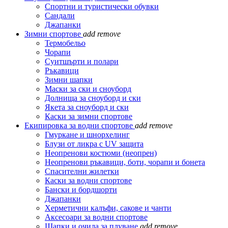
Спортни и туристически обувки
Сандали
Джапанки
Зимни спортове
add
remove
Термобельо
Чорапи
Суитшърти и полари
Ръкавици
Зимни шапки
Маски за ски и сноуборд
Долнища за сноуборд и ски
Якета за сноуборд и ски
Каски за зимни спортове
Екипировка за водни спортове
add
remove
Гмуркане и шнорхелинг
Блузи от ликра с UV защита
Неопренови костюми (неопрен)
Неопренови ръкавици, боти, чорапи и бонета
Спасителни жилетки
Каски за водни спортове
Бански и бордшорти
Джапанки
Херметични калъфи, сакове и чанти
Аксесоари за водни спортове
Шапки и очила за плуване
add
remove