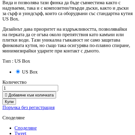
Вида и позволява тази финка да бъде съвместима както с
надуваеми, така и с композитни/твърди дъски, както и дъски
за сърф и уиндсърф, които са оборудвани със стандартна кутия
US Box.
Дизайнът дава приоритет на издръжливостта, позволявайки
на перката да се огъва около препятствия като камъни или
плитки води. Тази уникална гъвкавост не само защитава
финковата кутия, но също така осигурява по-плавно спиране,
минимизирайки ударите при контакт с дъното.
Тип :
US Box
US Box
Количество

Добавяне към количката
Купи
Поръчка без регистрация
Споделяне
Споделяне
Tweet