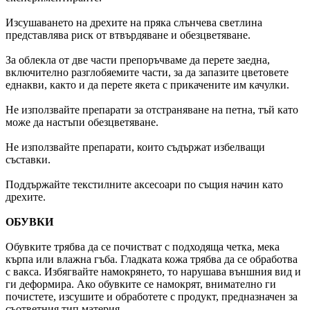
Изсушаването на дрехите на пряка слънчева светлина
представлява риск от втвърдяване и обезцветяване.
За облекла от две части препоръчваме да перете заедна,
включително разглобяемите части, за да запазите цветовете
еднакви, както и да перете якета с прикачените им качулки.
Не използвайте препарати за отстраняване на петна, тъй като
може да настъпи обезцветяване.
Не използвайте препарати, които съдържат избелващи
съставки.
Поддържайте текстилните аксесоари по същия начин като
дрехите.
ОБУВКИ
Обувките трябва да се почистват с подходяща четка, мека
кърпа или влажна гъба. Гладката кожа трябва да се обработва
с вакса. Избягвайте намокрянето, то нарушава външния вид и
ги деформира. Ако обувките се намокрят, внимателно ги
почистете, изсушите и обработете с продукт, предназначен за
съответния тип материя.