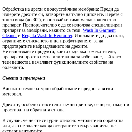
Обработка на дрехи с водоустойчива мембрана: Преди да
изперете дрехите си, затворете напълно циповете. Перете с
топла вода (до 30°), използвайки само малко количество
препарат. Препоръчително е да се използва специализиран
препарат за мембрани, каквито са тези:
Wash In Garment
Cleaner
и
Regatta Wash In Reproofer
. Изплакнете до два пъти,
ограничете стискането и центрофугирането, за да
предотвратите набраздяването на дрехите.
Не използвайте продукти, които съдържат омекотители,
препарати против петна или такива за избелване, тъй като
тези вещества намаляват функционалните свойства на
облеклото.
Съвети и препоръки
Високото температурно обработване е вредно за всеки
материал.
Дрехите, особено с наситени тъмни цветове, се перат, гладят и
простират на обратната страна.
В случай, че не сте сигурни относно методите на обработка
или, ако не знаете как да отстраните замърсяванията, не
експериментирайте.