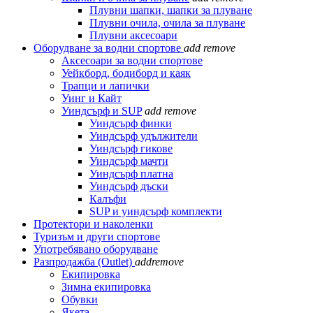
Плувни шапки, шапки за плуване
Плувни очила, очила за плуване
Плувни аксесоари
Оборудване за водни спортове
add
remove
Аксесоари за водни спортове
Уейкборд, бодиборд и каяк
Трапци и лапички
Уинг и Кайт
Уиндсърф и SUP
add
remove
Уиндсърф финки
Уиндсърф удължители
Уиндсърф гикове
Уиндсърф мачти
Уиндсърф платна
Уиндсърф дъски
Калъфи
SUP и уиндсърф комплекти
Протектори и наколенки
Туризъм и други спортове
Употребявано оборудване
Разпродажба (Outlet)
add
remove
Екипировка
Зимна екипировка
Обувки
Якета