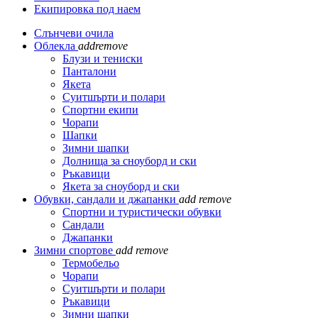
Екипировка под наем
Слънчеви очила
Облекла
add
remove
Блузи и тениски
Панталони
Якета
Суитшърти и полари
Спортни екипи
Чорапи
Шапки
Зимни шапки
Долнища за сноуборд и ски
Ръкавици
Якета за сноуборд и ски
Обувки, сандали и джапанки
add
remove
Спортни и туристически обувки
Сандали
Джапанки
Зимни спортове
add
remove
Термобельо
Чорапи
Суитшърти и полари
Ръкавици
Зимни шапки