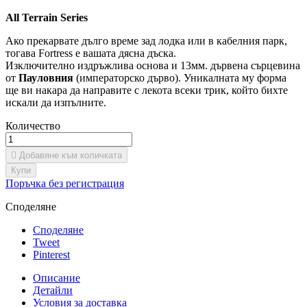
All Terrain Series
Ако прекарвате дълго време зад лодка или в кабелния парк,
тогава Fortress е вашата дясна дъска.
Изключително издръжлива основа и 13мм. дървена сърцевина
от
Пауловния
(императорско дърво). Уникалната му форма
ще ви накара да направите с лекота всеки трик, който бихте
искали да изпълните.
Количество

Добавяне към количката
Купи
Поръчка без регистрация
Споделяне
Споделяне
Tweet
Pinterest
Описание
Детайли
Условия за доставка