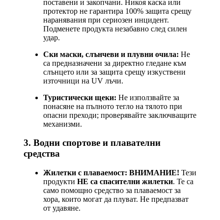
поставени и закопчани. Никоя каска или
протектор не гарантира 100% защита срещу
наранявания при сериозен инцидент.
Подменете продукта незабавно след силен
удар.
Ски маски, слънчеви и плувни очила:
Не
са предназначени за директно гледане към
слънцето или за защита срещу изкуствени
източници на UV лъчи.
Туристически щеки:
Не използвайте за
понасяне на пълното тегло на тялото при
опасни преходи; проверявайте заключващите
механизми.
3. Водни спортове и плавателни
средства
Жилетки с плаваемост:
ВНИМАНИЕ!
Тези
продукти
НЕ са спасителни жилетки
. Те са
само помощно средство за плаваемост за
хора, които могат да плуват. Не предпазват
от удавяне.