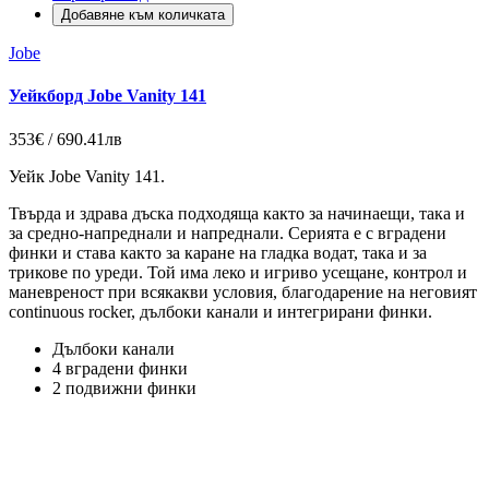
Добавяне към количката
Jobe
Уейкборд Jobe Vanity 141
353€ / 690.41лв
Уейк Jobe Vanity 141.
Твърда и здрава дъска подходяща както за начинаещи, така и
за средно-напреднали и напреднали.
Серията е с вградени
финки и става както за каране на гладка водат, така и за
трикове по уреди.
Той има леко и игриво усещане, контрол и
маневреност при всякакви условия, благодарение на неговият
continuous rocker, дълбоки канали
и интегрирани финки.
Дълбоки канали
4 вградени финки
2 подвижни финки