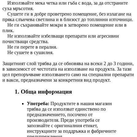
Използвайте мека четка или гъба с вода, за да отстраните
суха мръсотия.
Сушете ги в добре проветрено помещение, без излагане на
пряка слънчева светлина и в близост до топлинни източници.
Не ги съхранявайте мокри в затворено помещение или в
плик.
Не използвайте избелващи препарати или агресивни
почистващи средства.
Не ги перете в пералня.
Не сушете в сушилня.
Защитният слой трябва да се обновява на всеки 2 до 3 години,
в зависимост от честотата на използване на продукта. За тази
цел препоръчваме използването само на специални препарати
и вакси, предназначени за конкретния вид продукт.
1. Обща информация
Употреба:
Продуктите в нашия магазин
трябва да се използват единствено по
предназначението, посочено от
производителя. Преди употреба се
запознайте с оригиналния етикет,
инструкциите за поддръжка и фабричните
предупреждения.