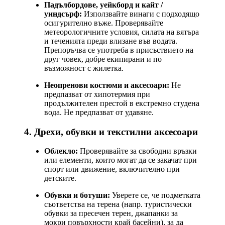
Падълбордове, уейкборд и кайт /
уиндсърф:
Използвайте винаги с подходящо
осигурително въже. Проверявайте
метеорологичните условия, силата на вятъра
и теченията преди влизане във водата.
Препоръчва се употреба в присъствието на
друг човек, добре екипирани и по
възможност с жилетка.
Неопренови костюми и аксесоари:
Не
предпазват от хипотермия при
продължителен престой в екстремно студена
вода. Не предпазват от удавяне.
4. Дрехи, обувки и текстилни аксесоари
Облекло:
Проверявайте за свободни връзки
или елементи, които могат да се закачат при
спорт или движение, включително при
детските.
Обувки и ботуши:
Уверете се, че подметката
съответства на терена (напр. туристически
обувки за пресечен терен, джапанки за
мокри повърхности край басейни), за да