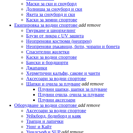
Маски за ски и сноуборд
Долнища за сноуборд и ски
Якета за сноуборд и ски
Каски за зимни спортове
Екипировка за водни спортове
add
remove
Гмуркане и шнорхелинг
Блузи от ликра с UV защита
Неопренови костюми (неопрен)
Неопренови ръкавици, боти, чорапи и бонета
Спасителни жилетки
Каски за водни спортове
Бански и бордшорти
Джапанки
Херметични калъфи, сакове и чанти
Аксесоари за водни спортове
Шапки и очила за плуване
add
remove
Плувни шапки, шапки за плуване
Плувни очила, очила за плуване
Плувни аксесоари
Оборудване за водни спортове
add
remove
Аксесоари за водни спортове
Уейкборд, бодиборд и каяк
Трапци и лапички
Уинг и Кайт
Уиндсърф и SUP
add
remove