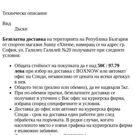
Техническо описание
Вид
Дъски
Безплатна доставка
на територията на Република България
от спортен магазин Sunny eXtreme, намиращ се на адрес гр.
София, ул. Галилео Галилей №20 получавате при следните
условия:
Общата стойност на покупката да е над
50
€
97.79
/
лева
при избор на доставка с BOXNOW или автомат/
офис на Спиди
, независимо от цената на всеки артикул
в нея.
Общото тегло (реално или обемно), да не надвърля 5кг.
При по-обемни пратки, безплатните доставки се
получават в уточнен с Вас офис на куриерска фирма,
избрана според специфичните и условия.
Доставка до офис или автомат на куриерска фирма
Спиди - срок на доставка един работен ден след
обработка на поръчката. В редки случаи, когато
населеното място е извън графика на куриерската фирма
е възможно забавяне.