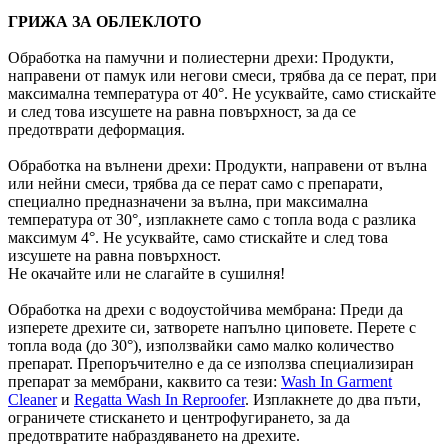
ГРИЖА ЗА ОБЛЕКЛОТО
Обработка на памучни и полиестерни дрехи: Продукти,
направени от памук или негови смеси, трябва да се перат, при
максимална температура от 40°. Не усуквайте, само стискайте
и след това изсушете на равна повърхност, за да се
предотврати деформация.
Обработка на вълнени дрехи: Продукти, направени от вълна
или нейни смеси, трябва да се перат само с препарати,
специално предназначени за вълна, при максимална
температура от 30°, изплакнете само с топла вода с разлика
максимум 4°. Не усуквайте, само стискайте и след това
изсушете на равна повърхност.
Не окачайте или не слагайте в сушилня!
Обработка на дрехи с водоустойчива мембрана: Преди да
изперете дрехите си, затворете напълно циповете. Перете с
топла вода (до 30°), използвайки само малко количество
препарат. Препоръчително е да се използва специализиран
препарат за мембрани, каквито са тези:
Wash In Garment
Cleaner
и
Regatta Wash In Reproofer
. Изплакнете до два пъти,
ограничете стискането и центрофугирането, за да
предотвратите набраздяването на дрехите.