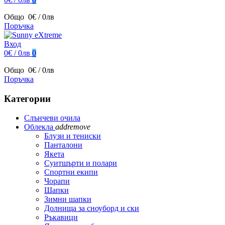
Общо
0€ / 0лв
Поръчка
Вход
0€ / 0лв
0
Общо
0€ / 0лв
Поръчка
Категории
Слънчеви очила
Облекла
add
remove
Блузи и тениски
Панталони
Якета
Суитшърти и полари
Спортни екипи
Чорапи
Шапки
Зимни шапки
Долнища за сноуборд и ски
Ръкавици