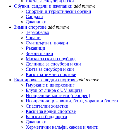
Якета за сноуборд и ски
Обувки, сандали и джапанки
add
remove
Спортни и туристически обувки
Сандали
Джапанки
Зимни спортове
add
remove
Термобельо
Чорапи
Суитшърти и полари
Ръкавици
Зимни шапки
Маски за ски и сноуборд
Долнища за сноуборд и ски
Якета за сноуборд и ски
Каски за зимни спортове
Екипировка за водни спортове
add
remove
Гмуркане и шнорхелинг
Блузи от ликра с UV защита
Неопренови костюми (неопрен)
Неопренови ръкавици, боти, чорапи и бонета
Спасителни жилетки
Каски за водни спортове
Бански и бордшорти
Джапанки
Херметични калъфи, сакове и чанти