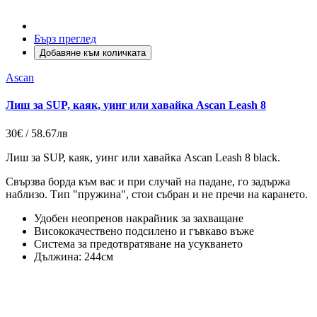
Бърз преглед
Добавяне към количката
Ascan
Лиш за SUP, каяк, уинг или хавайка Ascan Leash 8
30€ / 58.67лв
Лиш за SUP, каяк, уинг или хавайка Ascan Leash 8 black.
Свързва борда към вас и при случай на падане, го задържа
наблизо. Тип "пружина", стои събран и не пречи на карането.
Удобен неопренов накрайник за захващане
Висококачествено подсилено и гъвкаво въже
Система за предотвратяване на усукването
Дължина: 244см