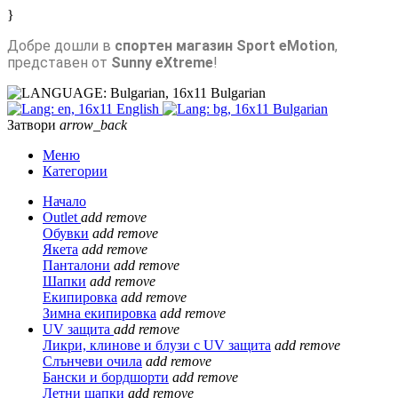
}
Добре дошли в
спортен магазин Sport eMotion
,
представен от
Sunny eXtreme
!
Bulgarian
English
Bulgarian
Затвори
arrow_back
Меню
Категории
Начало
Outlet
add
remove
Обувки
add
remove
Якета
add
remove
Панталони
add
remove
Шапки
add
remove
Екипировка
add
remove
Зимна екипировка
add
remove
UV защита
add
remove
Ликри, клинове и блузи с UV защита
add
remove
Слънчеви очила
add
remove
Бански и бордшорти
add
remove
Летни шапки
add
remove