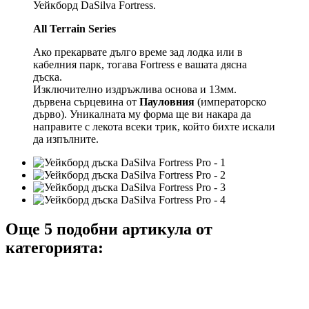
Уейкборд DaSilva Fortress.
All Terrain Series
Ако прекарвате дълго време зад лодка или в
кабелния парк, тогава Fortress е вашата дясна
дъска.
Изключително издръжлива основа и 13мм.
дървена сърцевина от
Пауловния
(императорско
дърво). Уникалната му форма ще ви накара да
направите с лекота всеки трик, който бихте искали
да изпълните.
Още 5 подобни артикула от
категорията: