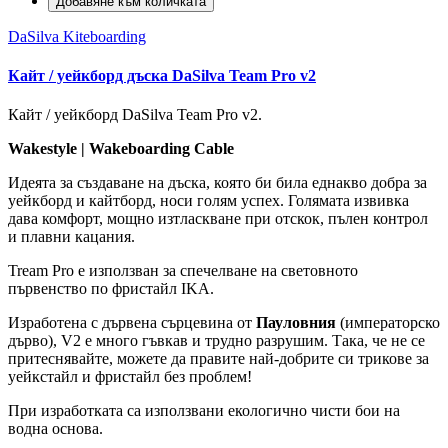
Добавяне към количката
DaSilva Kiteboarding
Кайт / уейкборд дъска DaSilva Team Pro v2
Кайт / уейкборд DaSilva Team Pro v2.
Wakestyle | Wakeboarding Cable
Идеята за създаване на дъска, която би била еднакво добра за
уейкборд и кайтборд, носи голям успех. Голямата извивка
дава комфорт, мощно изтласкване при отскок, пълен контрол
и плавни кацания.
Tream Pro е използван за спечелване на световното
първенство по фристайл IKA.
Изработена с дървена сърцевина от
Пауловния
(императорско
дърво), V2 е много гъвкав и трудно разрушим. Така, че не се
притеснявайте, можете да правите най-добрите си трикове за
уейкстайл и фристайл без проблем!
При изработката са използвани екологично чисти бои на
водна основа.