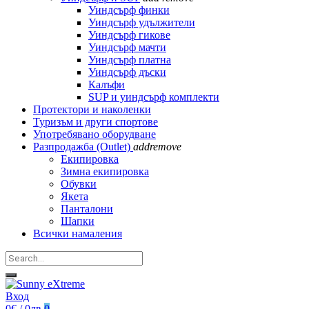
Уиндсърф финки
Уиндсърф удължители
Уиндсърф гикове
Уиндсърф мачти
Уиндсърф платна
Уиндсърф дъски
Калъфи
SUP и уиндсърф комплекти
Протектори и наколенки
Туризъм и други спортове
Употребявано оборудване
Разпродажба (Outlet)
add
remove
Екипировка
Зимна екипировка
Обувки
Якета
Панталони
Шапки
Всички намаления
Вход
0€ / 0лв
0