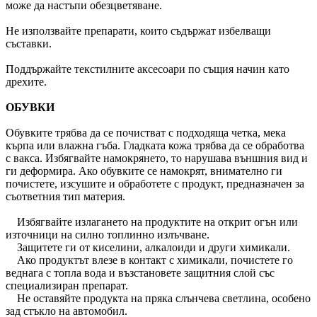
може да настъпи обезцветяване.
Не използвайте препарати, които съдържат избелващи
съставки.
Поддържайте текстилните аксесоари по същия начин като
дрехите.
ОБУВКИ
Обувките трябва да се почистват с подходяща четка, мека
кърпа или влажна гъба. Гладката кожа трябва да се обработва
с вакса. Избягвайте намокрянето, то нарушава външния вид и
ги деформира. Ако обувките се намокрят, внимателно ги
почистете, изсушите и обработете с продукт, предназначен за
съответния тип материя.
Избягвайте излагането на продуктите на открит огън или
източници на силно топлинно излъчване.
Защитете ги от киселини, алкалоиди и други химикали.
Ако продуктът влезе в контакт с химикали, почистете го
веднага с топла вода и възстановете защитния слой със
специализиран препарат.
Не оставяйте продукта на пряка слънчева светлина, особено
зад стъкло на автомобил.