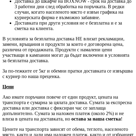
Доставка до шкафче на
BOXNOW
- срок на доставка до
3 работни дни след обработка на поръчката. В редки
случаи, когато населеното място е извън графика на
куриерската фирма е възможно забавяне.
Доставката при други условия не е безплатна и е за
сметка на клиента.
В условията за безплатна доставка НЕ влизат рекламации,
замени, връщания и продукти за които е договорена цена,
различна от продажната. Продукти с намалени цени
участващи в кампании могат да бъдат включени в условията
за безплатна доставка.
За по-тежките от 5кг и обемни пратки доставката се извършва
с куриер по наша преценка.
Цени
Ако имате поръчани повече от един продукт, цената на
транспорта е сумарна за цялата доставка. Сумата за експресна
доставка или доставка с фиксиран час се заплаща
допълнително. Сумата за наложен платеж (около 2%) и не
влиза в цената на доставката, но
остава за наша сметка
!
Цените на транспорта зависят от обема, теглото, населеното
място, както и дали има наложен платеж, както и от избраният