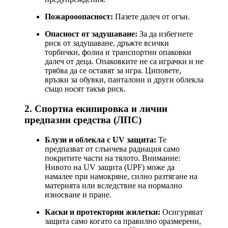
Пожарооопасност:
Пазете далеч от огън.
Опасност от задушаване:
За да избегнете
риск от задушаване, дръжте всички
торбички, фолиа и транспортни опаковки
далеч от деца. Опаковките не са играчки и не
трябва да се оставят за игра. Циповете,
връзки за обувки, панталони и други облекла
също носят такъв риск.
2. Спортна екипировка и лични
предпазни средства (ЛПС)
Блузи и облекла с UV защита:
Те
предпазват от слънчева радиация само
покритите части на тялото. Внимание:
Нивото на UV защита (UPF) може да
намалее при намокряне, силно разтягане на
материята или вследствие на нормално
износване и пране.
Каски и протекторни жилетки:
Осигуряват
защита само когато са правилно оразмерени,