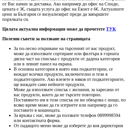
от Вас начин за доставка. Ако например до офис на Спиди,
цената е 3
€
, същата услуга до офис на Еконт е 6
€
. Актуалните
цени за България се визуализират преди да завършите
поръчката си.
Цялата актуална информация може да прочетете
ТУК
Полезни съвети за ползване на страницата
За по-лесно откриване на търсеният от вас продукт,
може да използвате сортиране или филтъра в горната
дясна част на списъка с продукти от дадена категория
или в левият панел на екрана.
В основна категория в която има подкатегории, се
виждат всички продукти, включително и тези в
подкатегориите. Ако влезете в някоя от подкатегориите,
ще виждате само нейните продукти.
Може да използвате списък с желания, за харесани от
вас продукти, които да не търсите повторно.
Поставянето им в този списък не ви обвързва с нищо, по
всяко време може да ги изтриете или например да го
поставите в кошницата.
За връзка с нас, може да ползвате телефон 0899998594
или контактната форма.
От падащото меню може да изберете до коя директория