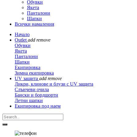
Обувки
Якета
Панталони
Шапки
Всички намаления
Начало
Outlet
add
remove
Обувки
Якета
Панталони
Шапки
Екипировка
Зимна екипировка
UV защита
add
remove
Ликри, клинове и блузи с UV защита
Слънчеви очила
Бански и бордшорти
Летни шапки
Екипировка под наем