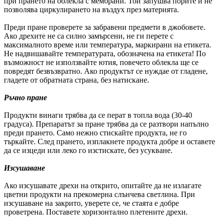
при прането на облекла с мембрани. Той запушва порите и не
позволява циркулирането на въздух през материята.
Преди пране проверете за забравени предмети в джобовете.
Ако дрехите не са силно замърсени, не ги перете с
максималното време или температура, маркирани на етикета.
Не надвишавайте температурата, обозначена на етикета! По
възможност не използвайте ютия, повечето облекла ще се
повредят безвъзвратно. Ако продуктът се нуждае от гладене,
гладете от обратната страна, без натискане.
Ръчно пране
Продукти винаги трябва да се перат в топла вода (30-40
градуса). Препаратът за пране трябва да се разтвори напълно
преди прането. Само нежно стискайте продукта, не го
търкайте. След прането, изплакнете продукта добре и оставете
да се изцеди или леко го изстискате, без усукване.
Изсушаване
Ако изсушавате дрехи на открито, опитайте да не излагате
цветни продукти на прекомерна слънчева светлина. При
изсушаване на закрито, уверете се, че стаята е добре
проветрена. Поставете хоризонтално плетените дрехи.