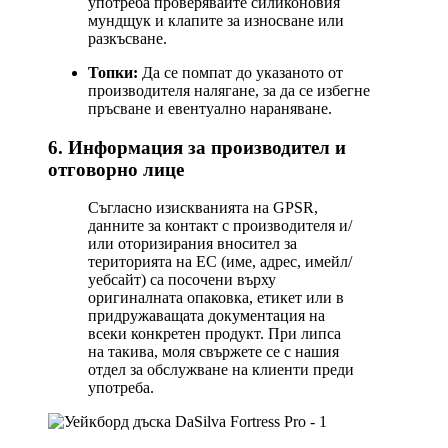
употреба проверявайте силиконовия
мундщук и клапите за износване или
разкъсване.
Топки:
Да се помпат до указаното от
производителя налягане, за да се избегне
пръсване и евентуално нараняване.
6. Информация за производител и
отговорно лице
Съгласно изискванията на GPSR,
данните за контакт с производителя и/
или оторизирания вносител за
територията на ЕС (име, адрес, имейл/
уебсайт) са посочени върху
оригиналната опаковка, етикет или в
придружаващата документация на
всеки конкретен продукт. При липса
на такива, моля свържете се с нашия
отдел за обслужване на клиенти преди
употреба.