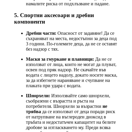
намалите риска от подхлъзване и падане.
5. Спортни аксесоари и дребни
компоненти
Дребни части:
Опасност от задавяне! Да се
съхраняват на места, недостъпни за деца под
3 години. По-големите деца, да не се оставят
без надзор с тях.
Маски за гмуркане и плавници:
Да не се
използват от лица, които не могат да плуват,
освен под пряк надзор. Не скачайте във
водата с лицето надолу, докато носите маска,
за да избегнете нараняване и счупване на
плаката при удара с водата.
Шнорхели:
Използвайте само шнорхели,
съобразени с възрастта и ръста на
потребителя. Шнорхели за възрастни
не
трябва
да се използват от деца поради риск
от натрупване на въглероден диоксид в
тръбата и недостатъчен капацитет на белите
дробове за изтласкването му. Преди всяка