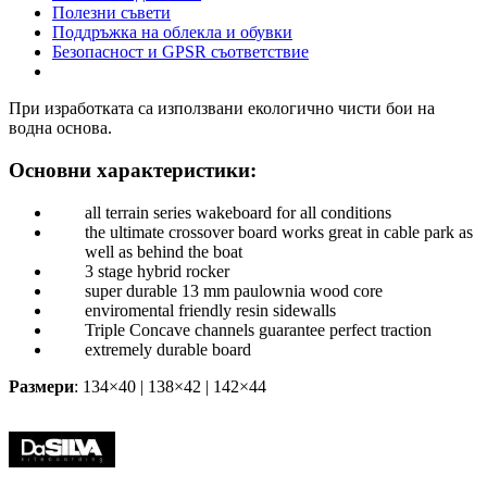
Полезни съвети
Поддръжка на облекла и обувки
Безопасност и GPSR съответствие
При изработката са използвани екологично чисти бои на
водна основа.
Основни характеристики:
all terrain series wakeboard for all conditions
the ultimate crossover board works great in cable park as
well as behind the boat
3 stage hybrid rocker
super durable 13 mm paulownia wood core
enviromental friendly resin sidewalls
Triple Concave channels guarantee perfect traction
extremely durable board
Размери
: 134×40 | 138×42 | 142×44