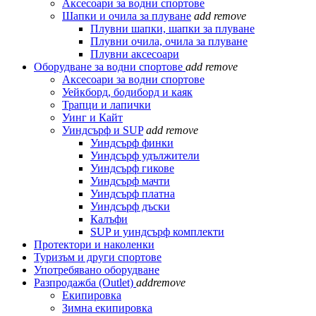
Аксесоари за водни спортове
Шапки и очила за плуване
add
remove
Плувни шапки, шапки за плуване
Плувни очила, очила за плуване
Плувни аксесоари
Оборудване за водни спортове
add
remove
Аксесоари за водни спортове
Уейкборд, бодиборд и каяк
Трапци и лапички
Уинг и Кайт
Уиндсърф и SUP
add
remove
Уиндсърф финки
Уиндсърф удължители
Уиндсърф гикове
Уиндсърф мачти
Уиндсърф платна
Уиндсърф дъски
Калъфи
SUP и уиндсърф комплекти
Протектори и наколенки
Туризъм и други спортове
Употребявано оборудване
Разпродажба (Outlet)
add
remove
Екипировка
Зимна екипировка