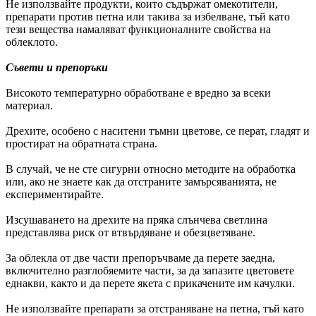
Не използвайте продукти, които съдържат омекотители,
препарати против петна или такива за избелване, тъй като
тези вещества намаляват функционалните свойства на
облеклото.
Съвети и препоръки
Високото температурно обработване е вредно за всеки
материал.
Дрехите, особено с наситени тъмни цветове, се перат, гладят и
простират на обратната страна.
В случай, че не сте сигурни относно методите на обработка
или, ако не знаете как да отстраните замърсяванията, не
експериментирайте.
Изсушаването на дрехите на пряка слънчева светлина
представлява риск от втвърдяване и обезцветяване.
За облекла от две части препоръчваме да перете заедна,
включително разглобяемите части, за да запазите цветовете
еднакви, както и да перете якета с прикачените им качулки.
Не използвайте препарати за отстраняване на петна, тъй като