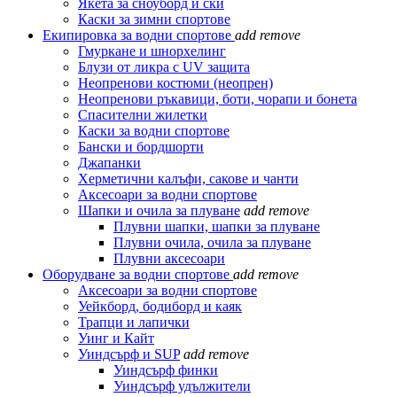
Якета за сноуборд и ски
Каски за зимни спортове
Екипировка за водни спортове
add
remove
Гмуркане и шнорхелинг
Блузи от ликра с UV защита
Неопренови костюми (неопрен)
Неопренови ръкавици, боти, чорапи и бонета
Спасителни жилетки
Каски за водни спортове
Бански и бордшорти
Джапанки
Херметични калъфи, сакове и чанти
Аксесоари за водни спортове
Шапки и очила за плуване
add
remove
Плувни шапки, шапки за плуване
Плувни очила, очила за плуване
Плувни аксесоари
Оборудване за водни спортове
add
remove
Аксесоари за водни спортове
Уейкборд, бодиборд и каяк
Трапци и лапички
Уинг и Кайт
Уиндсърф и SUP
add
remove
Уиндсърф финки
Уиндсърф удължители