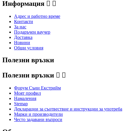
Информация


Адрес и работно време
Контакти
За нас
Подаръчен ваучер
Доставка
Новини
Общи условия
Полезни връзки
Полезни връзки


Форум Съни Екстрийм
Моят профил
Намаления
Stemap
Декларации за съотвествие и инструкции за употреба
Марки и производители
Често задавани въпроси