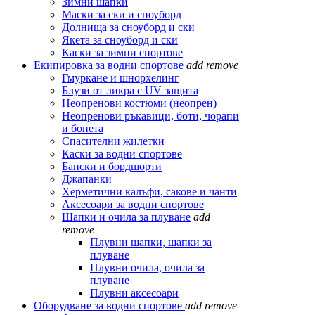
Зимни шапки
Маски за ски и сноуборд
Долнища за сноуборд и ски
Якета за сноуборд и ски
Каски за зимни спортове
Екипировка за водни спортове
add
remove
Гмуркане и шнорхелинг
Блузи от ликра с UV защита
Неопренови костюми (неопрен)
Неопренови ръкавици, боти, чорапи
и бонета
Спасителни жилетки
Каски за водни спортове
Бански и бордшорти
Джапанки
Херметични калъфи, сакове и чанти
Аксесоари за водни спортове
Шапки и очила за плуване
add
remove
Плувни шапки, шапки за
плуване
Плувни очила, очила за
плуване
Плувни аксесоари
Оборудване за водни спортове
add
remove