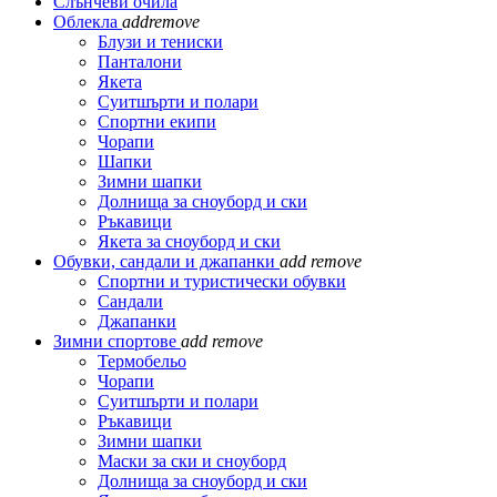
Слънчеви очила
Облекла
add
remove
Блузи и тениски
Панталони
Якета
Суитшърти и полари
Спортни екипи
Чорапи
Шапки
Зимни шапки
Долнища за сноуборд и ски
Ръкавици
Якета за сноуборд и ски
Обувки, сандали и джапанки
add
remove
Спортни и туристически обувки
Сандали
Джапанки
Зимни спортове
add
remove
Термобельо
Чорапи
Суитшърти и полари
Ръкавици
Зимни шапки
Маски за ски и сноуборд
Долнища за сноуборд и ски