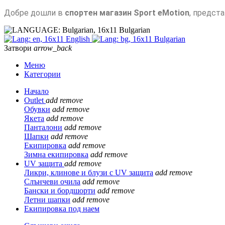
Добре дошли в
спортен магазин Sport eMotion
, предст
Bulgarian
English
Bulgarian
Затвори
arrow_back
Меню
Категории
Начало
Outlet
add
remove
Обувки
add
remove
Якета
add
remove
Панталони
add
remove
Шапки
add
remove
Екипировка
add
remove
Зимна екипировка
add
remove
UV защита
add
remove
Ликри, клинове и блузи с UV защита
add
remove
Слънчеви очила
add
remove
Бански и бордшорти
add
remove
Летни шапки
add
remove
Екипировка под наем