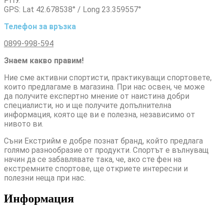
РПУ.
GPS: Lat 42.678538° / Long 23.359557°
Телефон за връзка
0899-998-594
Знаем какво правим!
Ние сме активни спортисти, практикуващи спортовете,
които предлагаме в магазина. При нас освен, че може
да получите експертно мнение от наистина добри
специалисти, но и ще получите допълнителна
информация, която ще ви е полезна, независимо от
нивото ви.
Съни Екстрийм е добре познат бранд, който предлага
голямо разнообразие от продукти. Спортът е вълнуващ
начин да се забавлявате така, че, ако сте фен на
екстремните спортове, ще откриете интересни и
полезни неща при нас.
Информация