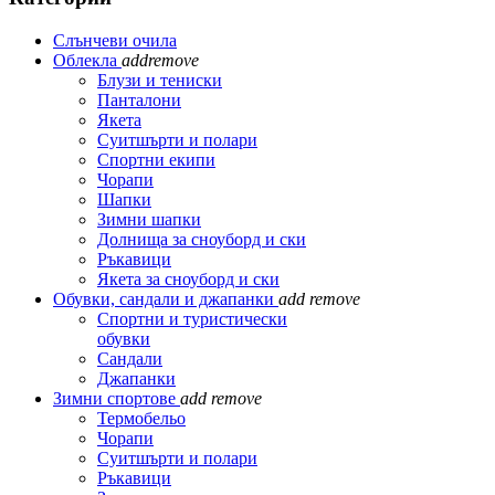
Слънчеви очила
Облекла
add
remove
Блузи и тениски
Панталони
Якета
Суитшърти и полари
Спортни екипи
Чорапи
Шапки
Зимни шапки
Долнища за сноуборд и ски
Ръкавици
Якета за сноуборд и ски
Обувки, сандали и джапанки
add
remove
Спортни и туристически
обувки
Сандали
Джапанки
Зимни спортове
add
remove
Термобельо
Чорапи
Суитшърти и полари
Ръкавици