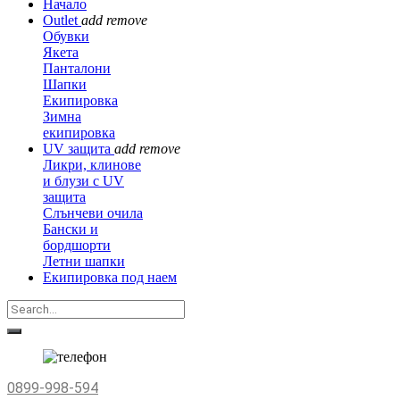
Начало
Outlet
add
remove
Обувки
Якета
Панталони
Шапки
Екипировка
Зимна
екипировка
UV защита
add
remove
Ликри, клинове
и блузи с UV
защита
Слънчеви очила
Бански и
бордшорти
Летни шапки
Екипировка под наем
0899-998-594