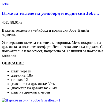
Jobe
Въже за теглене на уейкборд и водни ски Jobe...
45€ / 88.01лв
Въже за теглене на уейкборд и водни ски Jobe Transfer
червено.
Универсално въже за теглене с моторница. Меко покритие на
дръжката за по-голям комфорт. Лесно закачане към лодката. С
положителна плаваемост, направено от 12 нишки за по-голяма
здравина.
ОПИСАНИЕ
цвят: червен
дължина: 18м
нишки: 12
дължина на дръжката: 30см
диаметър на дръжката: 28мм
цвят на дръжката: черен