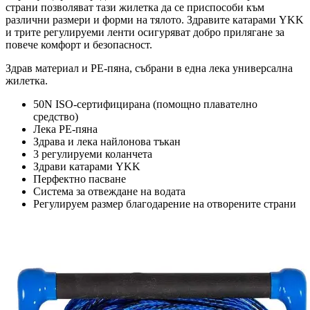
страни позволяват тази жилетка да се приспособи към
различни размери и форми на тялото. Здравите катарами YKK
и трите регулируеми ленти осигуряват добро прилягане за
повече комфорт и безопасност.
Здрав материал и PE-пяна, събрани в една лека универсална
жилетка.
50N ISO-сертифицирана (помощно плавателно
средство)
Лека PE-пяна
Здрава и лека найлонова тъкан
3 регулируеми коланчета
Здрави катарами YKK
Перфектно пасване
Система за отвеждане на водата
Регулируем размер благодарение на отворените страни