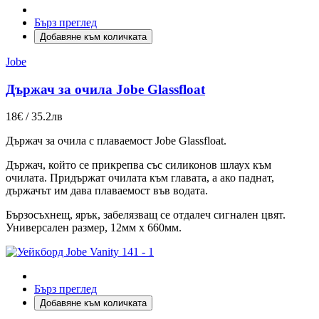
Бърз преглед
Добавяне към количката
Jobe
Държач за очила Jobe Glassfloat
18€ / 35.2лв
Държач за очила с плаваемост Jobe Glassfloat.
Държач, който се прикрепва със силиконов шлаух към
очилата. Придържат очилата към главата, а ако паднат,
държачът им дава плаваемост във водата.
Бързосъхнещ, ярък, забелязващ се отдалеч сигнален цвят.
Универсален размер, 12мм x 660мм.
Бърз преглед
Добавяне към количката