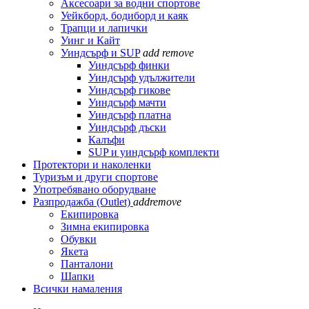
Аксесоари за водни спортове
Уейкборд, бодиборд и каяк
Трапци и лапички
Уинг и Кайт
Уиндсърф и SUP
add
remove
Уиндсърф финки
Уиндсърф удължители
Уиндсърф гикове
Уиндсърф мачти
Уиндсърф платна
Уиндсърф дъски
Калъфи
SUP и уиндсърф комплекти
Протектори и наколенки
Туризъм и други спортове
Употребявано оборудване
Разпродажба (Outlet)
add
remove
Екипировка
Зимна екипировка
Обувки
Якета
Панталони
Шапки
Всички намаления