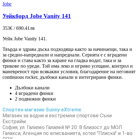
Jobe
Уейкборд Jobe Vanity 141
353€ / 690.41лв
Уейк Jobe Vanity 141.
Твърда и здрава дъска подходяща както за начинаещи, така и
за средно-напреднали и напреднали.
Серията е с вградени
финки и става както за каране на гладка водат, така и за
трикове по уреди.
Той има леко и игриво усещане, контрол и
маневреност при всякакви условия, благодарение на неговият
continuous rocker, дълбоки канали
и интегрирани финки.
Дълбоки канали
4 вградени финки
2 подвижни финки
Спортен магазин Sunny eXtreme
Магазин за водни и екстремни спортове Съни
Екстрийм.
София, ул. Галилео Галилей № 20. В близост до МОЛ
Галакси, Агенция по вписванията, хотел "Плиска" и 1-во