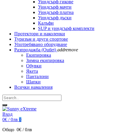
Уиндсърф гикове
Уиндсърф мачти
Уиндсърф платна
Уиндсърф дъски
Калъфи
SUP и уиндсърф комплекти
Протектори и наколенки
Туризъм и други спортове
Употребявано оборудване
Разпродажба (Outlet)
add
remove
Екипировка
Зимна екипировка
Обувки
Якета
Панталони
Шапки
Всички намаления
Вход
0€ / 0лв
0
Общо
0€ / 0лв