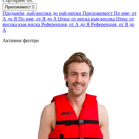
Сортиране по:
Приложимост

Продажби, най-високи до най-ниски
Приложимост
По име, от
А до Я
По име, от Я до А
Цена: от ниска към висока
Цена: от
висока към ниска
Референция, от А до Я
Референция, от Я до
А
Активни филтри