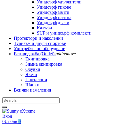
Уиндсърф удължители
Уиндсърф гикове
Уиндсърф мачти
Уиндсърф платна
Уиндсърф дъски
Калъфи
SUP и уиндсърф комплекти
Протектори и наколенки
Туризъм и други спортове
Употребявано оборудване
Разпродажба (Outlet)
add
remove
Екипировка
Зимна екипировка
Обувки
Якета
Панталони
Шапки
Всички намаления
Вход
0€ / 0лв
0