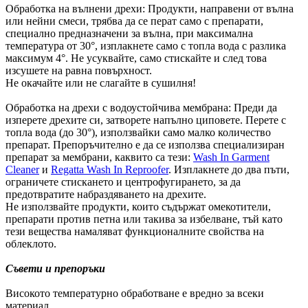
Обработка на вълнени дрехи: Продукти, направени от вълна
или нейни смеси, трябва да се перат само с препарати,
специално предназначени за вълна, при максимална
температура от 30°, изплакнете само с топла вода с разлика
максимум 4°. Не усуквайте, само стискайте и след това
изсушете на равна повърхност.
Не окачайте или не слагайте в сушилня!
Обработка на дрехи с водоустойчива мембрана: Преди да
изперете дрехите си, затворете напълно циповете. Перете с
топла вода (до 30°), използвайки само малко количество
препарат. Препоръчително е да се използва специализиран
препарат за мембрани, каквито са тези:
Wash In Garment
Cleaner
и
Regatta Wash In Reproofer
. Изплакнете до два пъти,
ограничете стискането и центрофугирането, за да
предотвратите набраздяването на дрехите.
Не използвайте продукти, които съдържат омекотители,
препарати против петна или такива за избелване, тъй като
тези вещества намаляват функционалните свойства на
облеклото.
Съвети и препоръки
Високото температурно обработване е вредно за всеки
материал.