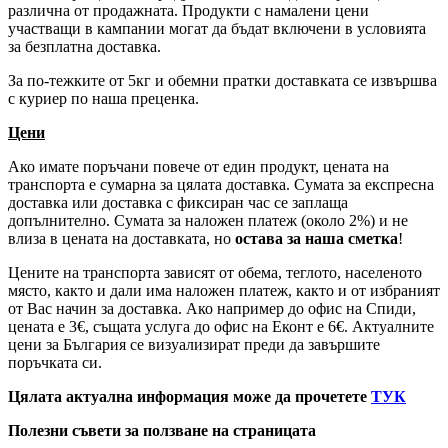
различна от продажната. Продукти с намалени цени
участващи в кампании могат да бъдат включени в условията
за безплатна доставка.
За по-тежките от 5кг и обемни пратки доставката се извършва
с куриер по наша преценка.
Цени
Ако имате поръчани повече от един продукт, цената на
транспорта е сумарна за цялата доставка. Сумата за експресна
доставка или доставка с фиксиран час се заплаща
допълнително. Сумата за наложен платеж (около 2%) и не
влиза в цената на доставката, но
остава за наша сметка
!
Цените на транспорта зависят от обема, теглото, населеното
място, както и дали има наложен платеж, както и от избраният
от Вас начин за доставка. Ако например до офис на Спиди,
цената е 3
€
, същата услуга до офис на Еконт е 6
€
. Актуалните
цени за България се визуализират преди да завършите
поръчката си.
Цялата актуална информация може да прочетете
ТУК
Полезни съвети за ползване на страницата