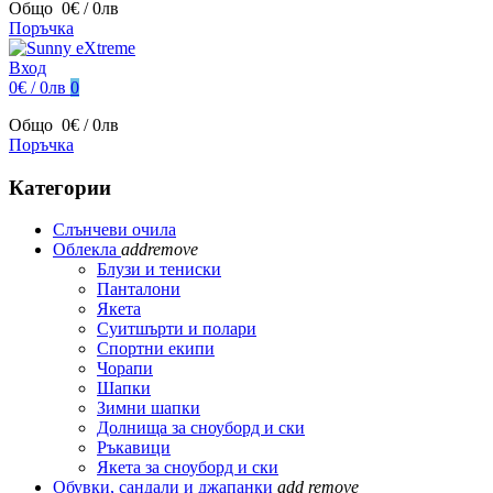
Общо
0€ / 0лв
Поръчка
Вход
0€ / 0лв
0
Общо
0€ / 0лв
Поръчка
Категории
Слънчеви очила
Облекла
add
remove
Блузи и тениски
Панталони
Якета
Суитшърти и полари
Спортни екипи
Чорапи
Шапки
Зимни шапки
Долнища за сноуборд и ски
Ръкавици
Якета за сноуборд и ски
Обувки, сандали и джапанки
add
remove