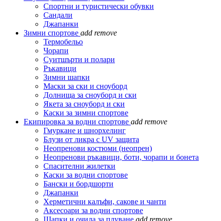
Спортни и туристически обувки
Сандали
Джапанки
Зимни спортове
add
remove
Термобельо
Чорапи
Суитшърти и полари
Ръкавици
Зимни шапки
Маски за ски и сноуборд
Долнища за сноуборд и ски
Якета за сноуборд и ски
Каски за зимни спортове
Екипировка за водни спортове
add
remove
Гмуркане и шнорхелинг
Блузи от ликра с UV защита
Неопренови костюми (неопрен)
Неопренови ръкавици, боти, чорапи и бонета
Спасителни жилетки
Каски за водни спортове
Бански и бордшорти
Джапанки
Херметични калъфи, сакове и чанти
Аксесоари за водни спортове
Шапки и очила за плуване
add
remove