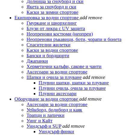
Долнища за сноуборд и ски
Якета за сноуборд и ски
Каски за зимни спортове
Екипировка за водни спортове
add
remove
Гмуркане и шнорхелинг
Блузи от ликра с UV защита
Неопренови костюми (неопрен)
Неопренови ръкавици, боти, чорапи и бонета
Спасителни жилетки
Каски за водни спортове
Бански и бордшорти
Джапанки
Херметични калъфи, сакове и чанти
Аксесоари за водни спортове
Шапки и очила за плуване
add
remove
Плувни шапки, шапки за плуване
Плувни очила, очила за плуване
Плувни аксесоари
Оборудване за водни спортове
add
remove
Аксесоари за водни спортове
Уейкборд, бодиборд и каяк
Трапци и лапички
Уинг и Кайт
Уиндсърф и SUP
add
remove
Уиндсърф финки