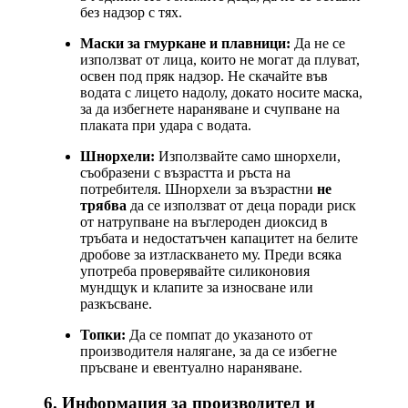
без надзор с тях.
Маски за гмуркане и плавници:
Да не се
използват от лица, които не могат да плуват,
освен под пряк надзор. Не скачайте във
водата с лицето надолу, докато носите маска,
за да избегнете нараняване и счупване на
плаката при удара с водата.
Шнорхели:
Използвайте само шнорхели,
съобразени с възрастта и ръста на
потребителя. Шнорхели за възрастни
не
трябва
да се използват от деца поради риск
от натрупване на въглероден диоксид в
тръбата и недостатъчен капацитет на белите
дробове за изтласкването му. Преди всяка
употреба проверявайте силиконовия
мундщук и клапите за износване или
разкъсване.
Топки:
Да се помпат до указаното от
производителя налягане, за да се избегне
пръсване и евентуално нараняване.
6. Информация за производител и