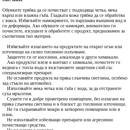
Обувките трябва да се почистват с подходяща четка, мека
кърпа или влажна гъба. Гладката кожа трябва да се обработва
с вакса. Избягвайте намокрянето, то нарушава външния вид и
ги деформира. Ако обувките се намокрят, внимателно ги
почистете, изсушите и обработете с продукт, предназначен за
съответния тип материя.
Избягвайте излагането на продуктите на открит огън или
източници на силно топлинно излъчване.
Защитете ги от киселини, алкалоиди и други химикали.
Ако продуктът влезе в контакт с химикали, почистете го
веднага с топла вода и възстановете защитния слой със
специализиран препарат.
Не оставяйте продукта на пряка слънчева светлина, особено
зад стъкло на автомобил.
Използвайте мека четка или гъба с вода, за да отстраните
суха мръсотия.
Сушете ги в добре проветрено помещение, без излагане на
пряка слънчева светлина и в близост до топлинни източници.
Не ги съхранявайте мокри в затворено помещение или в
плик.
Не използвайте избелващи препарати или агресивни
почистващи средства.