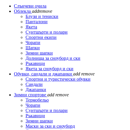
Слънчеви очила
Облекла
add
remove
Блузи и тениски
Панталони
Якета
Суитшърти и полари
Спортни екипи
Чорапи
Шапки
Зимни шапки
Долнища за сноуборд и ски
Ръкавици
Якета за сноуборд и ски
Обувки, сандали и джапанки
add
remove
Спортни и туристически обувки
Сандали
Джапанки
Зимни спортове
add
remove
Термобельо
Чорапи
Суитшърти и полари
Ръкавици
Зимни шапки
Маски за ски и сноуборд