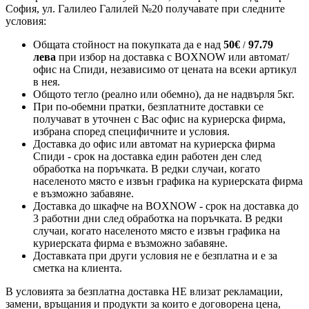
София, ул. Галилео Галилей №20 получавате при следните
условия:
Общата стойност на покупката да е над
50
€
97.79
/
лева
при избор на доставка с BOXNOW или автомат/
офис на Спиди
, независимо от цената на всеки артикул
в нея.
Общото тегло (реално или обемно), да не надвърля 5кг.
При по-обемни пратки, безплатните доставки се
получават в уточнен с Вас офис на куриерска фирма,
избрана според специфичните и условия.
Доставка до офис или автомат на куриерска фирма
Спиди - срок на доставка един работен ден след
обработка на поръчката. В редки случаи, когато
населеното място е извън графика на куриерската фирма
е възможно забавяне.
Доставка до шкафче на
BOXNOW
- срок на доставка до
3 работни дни след обработка на поръчката. В редки
случаи, когато населеното място е извън графика на
куриерската фирма е възможно забавяне.
Доставката при други условия не е безплатна и е за
сметка на клиента.
В условията за безплатна доставка НЕ влизат рекламации,
замени, връщания и продукти за които е договорена цена,