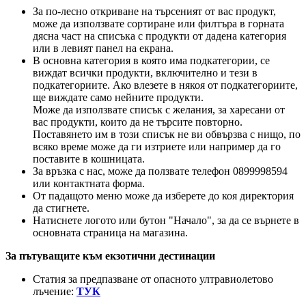
За по-лесно откриване на търсеният от вас продукт,
може да използвате сортиране или филтъра в горната
дясна част на списъка с продукти от дадена категория
или в левият панел на екрана.
В основна категория в която има подкатегории, се
виждат всички продукти, включително и тези в
подкатегориите. Ако влезете в някоя от подкатегориите,
ще виждате само нейните продукти.
Може да използвате списък с желания, за харесани от
вас продукти, които да не търсите повторно.
Поставянето им в този списък не ви обвързва с нищо, по
всяко време може да ги изтриете или например да го
поставите в кошницата.
За връзка с нас, може да ползвате телефон 0899998594
или контактната форма.
От падащото меню може да изберете до коя директория
да стигнете.
Натиснете логото или бутон "Начало", за да се върнете в
основната страница на магазина.
За пътуващите към екзотични дестинации
Статия за предпазване от опасното ултравиолетово
лъчение:
ТУК