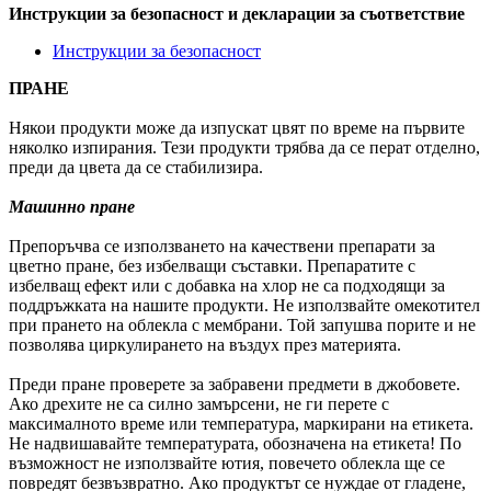
Инструкции за безопасност и декларации за съответствие
Инструкции за безопасност
ПРАНЕ
Някои продукти може да изпускат цвят по време на първите
няколко изпирания. Тези продукти трябва да се перат отделно,
преди да цвета да се стабилизира.
Машинно пране
Препоръчва се използването на качествени препарати за
цветно пране, без избелващи съставки. Препаратите с
избелващ ефект или с добавка на хлор не са подходящи за
поддръжката на нашите продукти. Не използвайте омекотител
при прането на облекла с мембрани. Той запушва порите и не
позволява циркулирането на въздух през материята.
Преди пране проверете за забравени предмети в джобовете.
Ако дрехите не са силно замърсени, не ги перете с
максималното време или температура, маркирани на етикета.
Не надвишавайте температурата, обозначена на етикета! По
възможност не използвайте ютия, повечето облекла ще се
повредят безвъзвратно. Ако продуктът се нуждае от гладене,