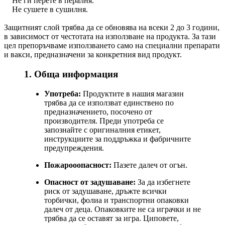
Не ги перете в пералня.
Не сушете в сушилня.
Защитният слой трябва да се обновява на всеки 2 до 3 години,
в зависимост от честотата на използване на продукта. За тази
цел препоръчваме използването само на специални препарати
и вакси, предназначени за конкретния вид продукт.
1. Обща информация
Употреба:
Продуктите в нашия магазин
трябва да се използват единствено по
предназначението, посочено от
производителя. Преди употреба се
запознайте с оригиналния етикет,
инструкциите за поддръжка и фабричните
предупреждения.
Пожарооопасност:
Пазете далеч от огън.
Опасност от задушаване:
За да избегнете
риск от задушаване, дръжте всички
торбички, фолиа и транспортни опаковки
далеч от деца. Опаковките не са играчки и не
трябва да се оставят за игра. Циповете,