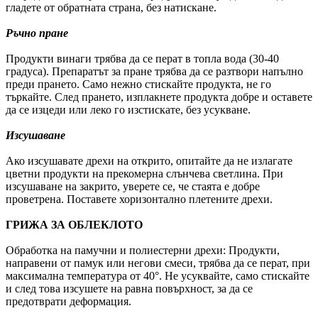
гладете от обратната страна, без натискане.
Ръчно пране
Продукти винаги трябва да се перат в топла вода (30-40
градуса). Препаратът за пране трябва да се разтвори напълно
преди прането. Само нежно стискайте продукта, не го
търкайте. След прането, изплакнете продукта добре и оставете
да се изцеди или леко го изстискате, без усукване.
Изсушаване
Ако изсушавате дрехи на открито, опитайте да не излагате
цветни продукти на прекомерна слънчева светлина. При
изсушаване на закрито, уверете се, че стаята е добре
проветрена. Поставете хоризонтално плетените дрехи.
ГРИЖА ЗА ОБЛЕКЛОТО
Обработка на памучни и полиестерни дрехи: Продукти,
направени от памук или негови смеси, трябва да се перат, при
максимална температура от 40°. Не усуквайте, само стискайте
и след това изсушете на равна повърхност, за да се
предотврати деформация.