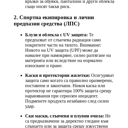
връзки за обувки, панталони и други облекла
също носят такъв риск.
2. Спортна екипировка и лични
предпазни средства (ЛПС)
Блузи и облекла с UV защита:
Те
предпазват от слънчева радиация само
покритите части на тялото. Внимание:
Нивото на UV защита (UPF) може да
намалее при намокряне, силно разтягане на
материята или вследствие на нормално
износване и пране.
Каски и протекторни жилетки:
Осигуряват
защита само когато са правилно оразмерени,
поставени и закопчани. Никоя каска или
протектор не гарантира 100% защита срещу
наранявания при сериозен инцидент.
Подменете продукта незабавно след силен
удар.
Ски маски, слънчеви и плувни очила:
Не
са предназначени за директно гледане към
слънцето или за защита срещу изкуствени