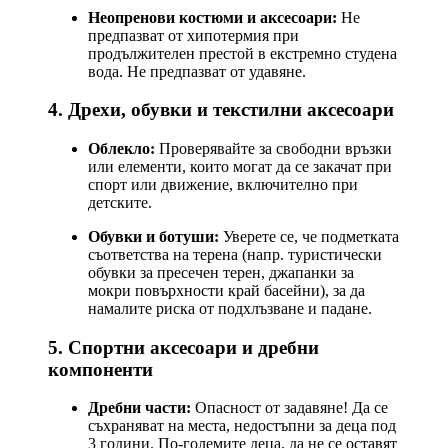
Неопренови костюми и аксесоари:
Не
предпазват от хипотермия при
продължителен престой в екстремно студена
вода. Не предпазват от удавяне.
4. Дрехи, обувки и текстилни аксесоари
Облекло:
Проверявайте за свободни връзки
или елементи, които могат да се закачат при
спорт или движение, включително при
детските.
Обувки и ботуши:
Уверете се, че подметката
съответства на терена (напр. туристически
обувки за пресечен терен, джапанки за
мокри повърхности край басейни), за да
намалите риска от подхлъзване и падане.
5. Спортни аксесоари и дребни
компоненти
Дребни части:
Опасност от задавяне! Да се
съхраняват на места, недостъпни за деца под
3 години. По-големите деца, да не се оставят