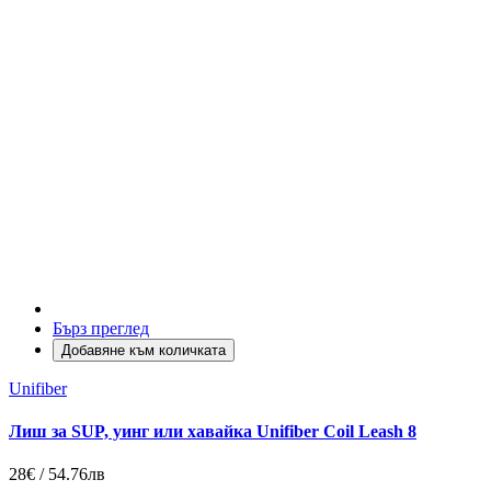
Бърз преглед
Добавяне към количката
Unifiber
Лиш за SUP, уинг или хавайка Unifiber Coil Leash 8
28€ / 54.76лв