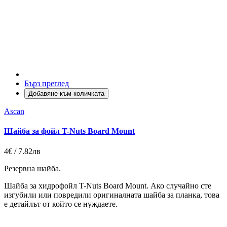
Бърз преглед
Добавяне към количката
Ascan
Шайба за фойл T-Nuts Board Mount
4€ / 7.82лв
Резервна шайба.
Шайба за хидрофойл T-Nuts Board Mount. Ако случайно сте
изгубили или повредили оригиналната шайба за планка, това
е детайлът от който се нуждаете.