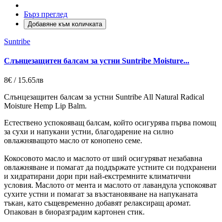
Бърз преглед
Добавяне към количката
Suntribe
Слънцезащитен балсам за устни Suntribe Moisture...
8€ / 15.65лв
Слънцезащитен балсам за устни Suntribe All Natural Radical
Moisture Hemp Lip Balm.
Естествено успокояващ балсам, който осигурява първа помощ
за сухи и напукани устни, благодарение на силно
овлажняващото масло от конопено семе.
Кокосовото масло и маслото от ший осигуряват незабавна
овлажняване и помагат да поддържате устните си подхранени
и хидратирани дори при най-екстремните климатични
условия. Маслото от мента и маслото от лавандула успокояват
сухите устни и помагат за възстановяване на напуканата
тъкан, като същевременно добавят релаксиращ аромат.
Опакован в биоразградим картонен стик.