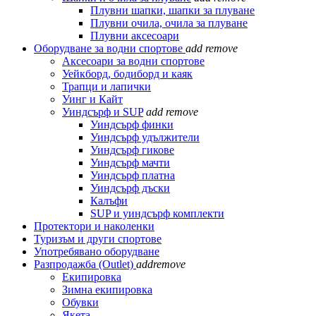
Плувни шапки, шапки за плуване
Плувни очила, очила за плуване
Плувни аксесоари
Оборудване за водни спортове
add
remove
Аксесоари за водни спортове
Уейкборд, бодиборд и каяк
Трапци и лапички
Уинг и Кайт
Уиндсърф и SUP
add
remove
Уиндсърф финки
Уиндсърф удължители
Уиндсърф гикове
Уиндсърф мачти
Уиндсърф платна
Уиндсърф дъски
Калъфи
SUP и уиндсърф комплекти
Протектори и наколенки
Туризъм и други спортове
Употребявано оборудване
Разпродажба (Outlet)
add
remove
Екипировка
Зимна екипировка
Обувки
Якета