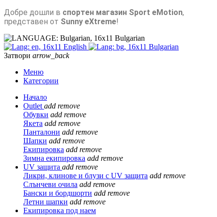
Добре дошли в
спортен магазин Sport eMotion
,
представен от
Sunny eXtreme
!
Bulgarian
English
Bulgarian
Затвори
arrow_back
Меню
Категории
Начало
Outlet
add
remove
Обувки
add
remove
Якета
add
remove
Панталони
add
remove
Шапки
add
remove
Екипировка
add
remove
Зимна екипировка
add
remove
UV защита
add
remove
Ликри, клинове и блузи с UV защита
add
remove
Слънчеви очила
add
remove
Бански и бордшорти
add
remove
Летни шапки
add
remove
Екипировка под наем