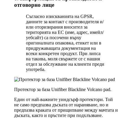
отговорно лице
Съгласно изискванията на GPSR,
данните за контакт с производителя и/
или оторизирания вносител за
територията на ЕС (име, адрес, имейл/
уебсайт) са посочени върху
оригиналната опаковка, етикет или в
придружаващата документация на
всеки конкретен продукт. При липса
на такива, моля свържете се с нашия
отдел за обслужване на клиенти преди
употреба.
Протектор за база Unifiber Blackline Volcano pad.
Един от най-важните уиндсърф протектори. Той
не само предпазва дъската от нараняване, но и
предпазва краката от прищипване между мачтата и
дъската, както и пръстите при подхлъзване.