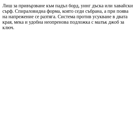
Лиш за привързване към падъл борд, уинг дъска или хавайски
сърф. Спираловидна форма, която седи събрана, а при поява
на напрежение се разтяга. Система против усукване в двата
края, мека и удобна неопренова подложка с малък джоб за
ключ.