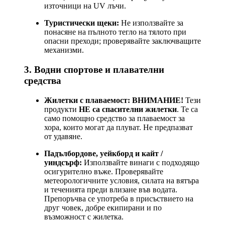
източници на UV лъчи.
Туристически щеки:
Не използвайте за
понасяне на пълното тегло на тялото при
опасни преходи; проверявайте заключващите
механизми.
3. Водни спортове и плавателни
средства
Жилетки с плаваемост:
ВНИМАНИЕ!
Тези
продукти
НЕ са спасителни жилетки
. Те са
само помощно средство за плаваемост за
хора, които могат да плуват. Не предпазват
от удавяне.
Падълбордове, уейкборд и кайт /
уиндсърф:
Използвайте винаги с подходящо
осигурително въже. Проверявайте
метеорологичните условия, силата на вятъра
и теченията преди влизане във водата.
Препоръчва се употреба в присъствието на
друг човек, добре екипирани и по
възможност с жилетка.