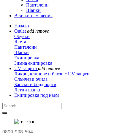
Панталони
Шапки
Всички намаления
Начало
Outlet
add
remove
Обувки
Якета
Панталони
Шапки
Екипировка
Зимна екипировка
UV защита
add
remove
Ликри, клинове и блузи с UV защита
Слънчеви очила
Бански и бордшорти
Летни шапки
Екипировка под наем
0899-998-594