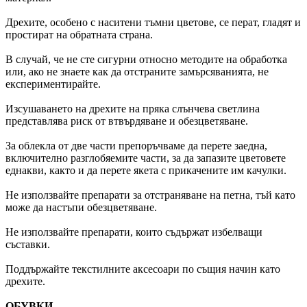
Дрехите, особено с наситени тъмни цветове, се перат, гладят и
простират на обратната страна.
В случай, че не сте сигурни относно методите на обработка
или, ако не знаете как да отстраните замърсяванията, не
експериментирайте.
Изсушаването на дрехите на пряка слънчева светлина
представлява риск от втвърдяване и обезцветяване.
За облекла от две части препоръчваме да перете заедна,
включително разглобяемите части, за да запазите цветовете
еднакви, както и да перете якета с прикачените им качулки.
Не използвайте препарати за отстраняване на петна, тъй като
може да настъпи обезцветяване.
Не използвайте препарати, които съдържат избелващи
съставки.
Поддържайте текстилните аксесоари по същия начин като
дрехите.
ОБУВКИ