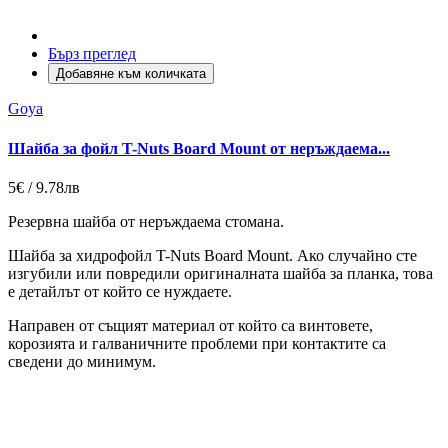
Бърз преглед
Добавяне към количката
Goya
Шайба за фойл T-Nuts Board Mount от неръждаема...
5€ / 9.78лв
Резервна шайба от неръждаема стомана.
Шайба за хидрофойл T-Nuts Board Mount. Ако случайно сте
изгубили или повредили оригиналната шайба за планка, това
е детайлът от който се нуждаете.
Направен от същият материал от който са винтовете,
корозията и галваничните проблеми при контактите са
сведени до минимум.