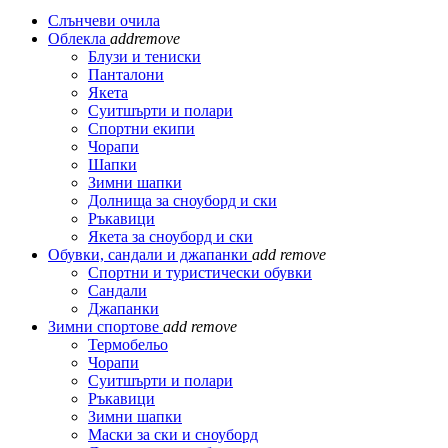
Слънчеви очила
Облекла
add
remove
Блузи и тениски
Панталони
Якета
Суитшърти и полари
Спортни екипи
Чорапи
Шапки
Зимни шапки
Долнища за сноуборд и ски
Ръкавици
Якета за сноуборд и ски
Обувки, сандали и джапанки
add
remove
Спортни и туристически обувки
Сандали
Джапанки
Зимни спортове
add
remove
Термобельо
Чорапи
Суитшърти и полари
Ръкавици
Зимни шапки
Маски за ски и сноуборд