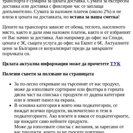
транспорта е сумарна за цялата доставка. Сумата за експресна
доставка или доставка с фиксиран час се заплаща
допълнително. Сумата за наложен платеж (около 2%) и не
влиза в цената на доставката, но
остава за наша сметка
!
Цените на транспорта зависят от обема, теглото, населеното
място, както и дали има наложен платеж, както и от избраният
от Вас начин за доставка. Ако например до офис на Спиди,
цената е 3
€
, същата услуга до офис на Еконт е 6
€
. Актуалните
цени за България се визуализират преди да завършите
поръчката си.
Цялата актуална информация може да прочетете
ТУК
Полезни съвети за ползване на страницата
За по-лесно откриване на търсеният от вас продукт,
може да използвате сортиране или филтъра в горната
дясна част на списъка с продукти от дадена категория
или в левият панел на екрана.
В основна категория в която има подкатегории, се
виждат всички продукти, включително и тези в
подкатегориите. Ако влезете в някоя от подкатегориите,
ще виждате само нейните продукти.
Може да използвате списък с желания, за харесани от
вас продукти, които да не търсите повторно.