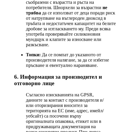
съобразени с възрастта и ръста на
потребителя. Шнорхели за възрастни
не
трябва
да се използват от деца поради риск
от натрупване на въглероден диоксид в
тръбата и недостатъчен капацитет на белите
дробове за изтласкването му. Преди всяка
употреба проверявайте силиконовия
мундщук и клапите за износване или
разкъсване.
Топки:
Да се помпат до указаното от
производителя налягане, за да се избегне
пръсване и евентуално нараняване.
6. Информация за производител и
отговорно лице
Съгласно изискванията на GPSR,
данните за контакт с производителя и/
или оторизирания вносител за
територията на ЕС (име, адрес, имейл/
уебсайт) са посочени върху
оригиналната опаковка, етикет или в
придружаващата документация на
всеки конкретен продукт. При липса