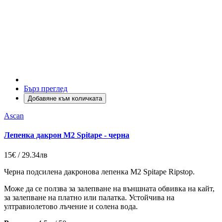
Бърз преглед
Добавяне към количката
Ascan
Лепенка дакрон M2 Spitape - черна
15€ / 29.34лв
Черна подсилена дакронова лепенка M2 Spitape Ripstop.
Може да се ползва за залепване на външната обвивка на кайт,
за залепване на платно или палатка. Устойчива на
ултравиолетово лъчение и солена вода.