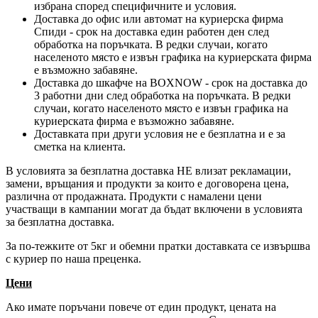
избрана според специфичните и условия.
Доставка до офис или автомат на куриерска фирма
Спиди - срок на доставка един работен ден след
обработка на поръчката. В редки случаи, когато
населеното място е извън графика на куриерската фирма
е възможно забавяне.
Доставка до шкафче на
BOXNOW
- срок на доставка до
3 работни дни след обработка на поръчката. В редки
случаи, когато населеното място е извън графика на
куриерската фирма е възможно забавяне.
Доставката при други условия не е безплатна и е за
сметка на клиента.
В условията за безплатна доставка НЕ влизат рекламации,
замени, връщания и продукти за които е договорена цена,
различна от продажната. Продукти с намалени цени
участващи в кампании могат да бъдат включени в условията
за безплатна доставка.
За по-тежките от 5кг и обемни пратки доставката се извършва
с куриер по наша преценка.
Цени
Ако имате поръчани повече от един продукт, цената на