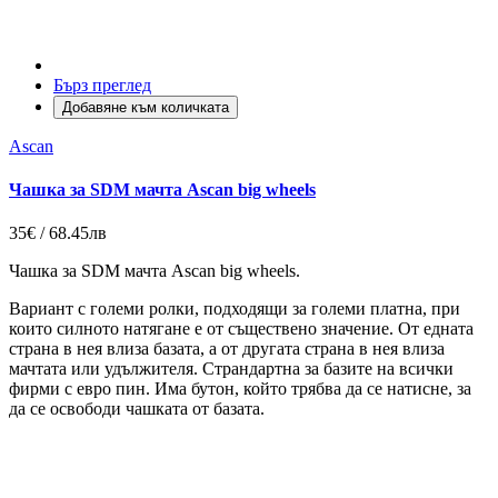
Бърз преглед
Добавяне към количката
Ascan
Чашка за SDM мачта Ascan big wheels
35€ / 68.45лв
Чашка за SDM мачта Ascan big wheels.
Вариант с големи ролки, подходящи за големи платна, при
които силното натягане е от съществено значение. От едната
страна в нея влиза базата, а от другата страна в нея влиза
мачтата или удължителя. Страндартна за базите на всички
фирми с евро пин. Има бутон, който трябва да се натисне, за
да се освободи чашката от базата.