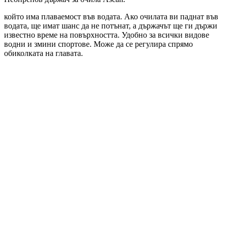
който има плаваемост във водата. Ако очилата ви паднат във
водата, ще имат шанс да не потънат, а държачът ще ги държи
известно време на повърхността. Удобно за всички видове
водни и змини спортове. Може да се регулира спрямо
обиколката на главата.