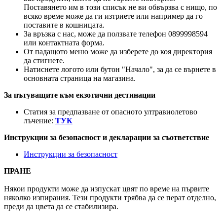
Поставянето им в този списък не ви обвързва с нищо, по
всяко време може да ги изтриете или например да го
поставите в кошницата.
За връзка с нас, може да ползвате телефон 0899998594
или контактната форма.
От падащото меню може да изберете до коя директория
да стигнете.
Натиснете логото или бутон "Начало", за да се върнете в
основната страница на магазина.
За пътуващите към екзотични дестинации
Статия за предпазване от опасното ултравиолетово
лъчение:
ТУК
Инструкции за безопасност и декларации за съответствие
Инструкции за безопасност
ПРАНЕ
Някои продукти може да изпускат цвят по време на първите
няколко изпирания. Тези продукти трябва да се перат отделно,
преди да цвета да се стабилизира.