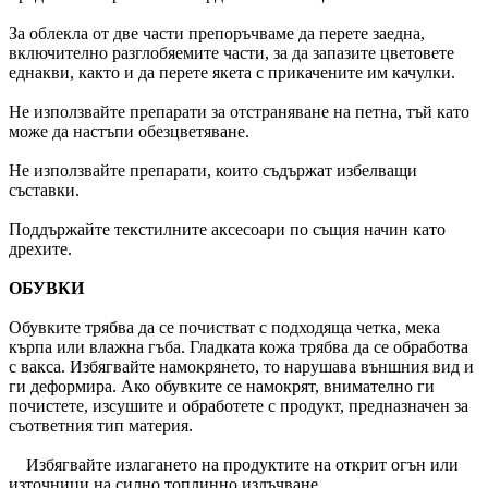
За облекла от две части препоръчваме да перете заедна,
включително разглобяемите части, за да запазите цветовете
еднакви, както и да перете якета с прикачените им качулки.
Не използвайте препарати за отстраняване на петна, тъй като
може да настъпи обезцветяване.
Не използвайте препарати, които съдържат избелващи
съставки.
Поддържайте текстилните аксесоари по същия начин като
дрехите.
ОБУВКИ
Обувките трябва да се почистват с подходяща четка, мека
кърпа или влажна гъба. Гладката кожа трябва да се обработва
с вакса. Избягвайте намокрянето, то нарушава външния вид и
ги деформира. Ако обувките се намокрят, внимателно ги
почистете, изсушите и обработете с продукт, предназначен за
съответния тип материя.
Избягвайте излагането на продуктите на открит огън или
източници на силно топлинно излъчване.