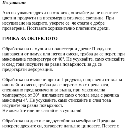
Изсушаване
Ако изсушавате дрехи на открито, опитайте да не излагате
цветни продукти на прекомерна слънчева светлина. При
изсушаване на закрито, уверете се, че стаята е добре
проветрена. Поставете хоризонтално плетените дрехи.
ГРИЖА ЗА ОБЛЕКЛОТО
Обработка на памучни и полиестерни дрехи: Продукти,
направени от памук или негови смеси, трябва да се перат, при
максимална температура от 40°. Не усуквайте, само стискайте
и след това изсушете на равна повърхност, за да се
предотврати деформация.
Обработка на вълнени дрехи: Продукти, направени от вълна
или нейни смеси, трябва да се перат само с препарати,
специално предназначени за вълна, при максимална
температура от 30°, изплакнете само с топла вода с разлика
максимум 4°. Не усуквайте, само стискайте и след това
изсушете на равна повърхност.
Не окачайте или не слагайте в сушилня!
Обработка на дрехи с водоустойчива мембрана: Преди да
изперете дрехите си, затворете напълно циповете. Перете с