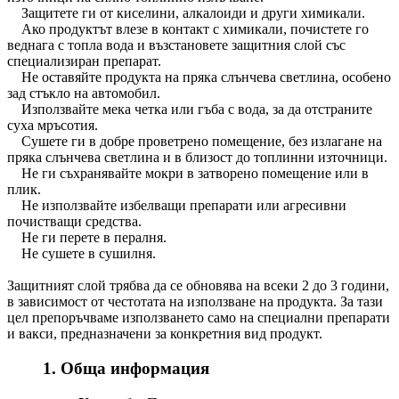
Защитете ги от киселини, алкалоиди и други химикали.
Ако продуктът влезе в контакт с химикали, почистете го
веднага с топла вода и възстановете защитния слой със
специализиран препарат.
Не оставяйте продукта на пряка слънчева светлина, особено
зад стъкло на автомобил.
Използвайте мека четка или гъба с вода, за да отстраните
суха мръсотия.
Сушете ги в добре проветрено помещение, без излагане на
пряка слънчева светлина и в близост до топлинни източници.
Не ги съхранявайте мокри в затворено помещение или в
плик.
Не използвайте избелващи препарати или агресивни
почистващи средства.
Не ги перете в пералня.
Не сушете в сушилня.
Защитният слой трябва да се обновява на всеки 2 до 3 години,
в зависимост от честотата на използване на продукта. За тази
цел препоръчваме използването само на специални препарати
и вакси, предназначени за конкретния вид продукт.
1. Обща информация