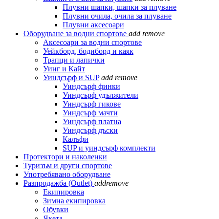
Плувни шапки, шапки за плуване
Плувни очила, очила за плуване
Плувни аксесоари
Оборудване за водни спортове
add
remove
Аксесоари за водни спортове
Уейкборд, бодиборд и каяк
Трапци и лапички
Уинг и Кайт
Уиндсърф и SUP
add
remove
Уиндсърф финки
Уиндсърф удължители
Уиндсърф гикове
Уиндсърф мачти
Уиндсърф платна
Уиндсърф дъски
Калъфи
SUP и уиндсърф комплекти
Протектори и наколенки
Туризъм и други спортове
Употребявано оборудване
Разпродажба (Outlet)
add
remove
Екипировка
Зимна екипировка
Обувки
Якета