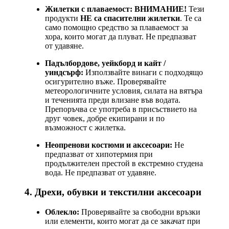
Жилетки с плаваемост:
ВНИМАНИЕ!
Тези
продукти
НЕ са спасителни жилетки
. Те са
само помощно средство за плаваемост за
хора, които могат да плуват. Не предпазват
от удавяне.
Падълбордове, уейкборд и кайт /
уиндсърф:
Използвайте винаги с подходящо
осигурително въже. Проверявайте
метеорологичните условия, силата на вятъра
и теченията преди влизане във водата.
Препоръчва се употреба в присъствието на
друг човек, добре екипирани и по
възможност с жилетка.
Неопренови костюми и аксесоари:
Не
предпазват от хипотермия при
продължителен престой в екстремно студена
вода. Не предпазват от удавяне.
4. Дрехи, обувки и текстилни аксесоари
Облекло:
Проверявайте за свободни връзки
или елементи, които могат да се закачат при