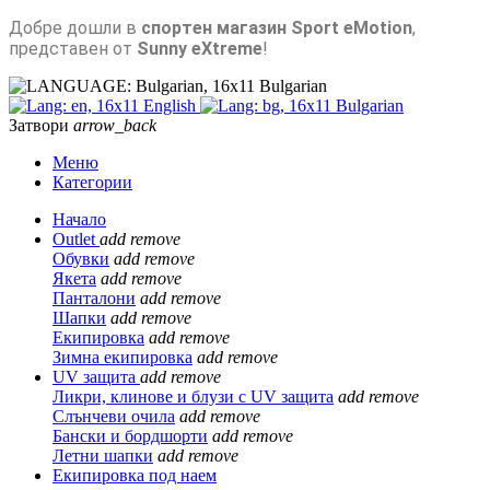
Добре дошли в
спортен магазин Sport eMotion
,
представен от
Sunny eXtreme
!
Bulgarian
English
Bulgarian
Затвори
arrow_back
Меню
Категории
Начало
Outlet
add
remove
Обувки
add
remove
Якета
add
remove
Панталони
add
remove
Шапки
add
remove
Екипировка
add
remove
Зимна екипировка
add
remove
UV защита
add
remove
Ликри, клинове и блузи с UV защита
add
remove
Слънчеви очила
add
remove
Бански и бордшорти
add
remove
Летни шапки
add
remove
Екипировка под наем