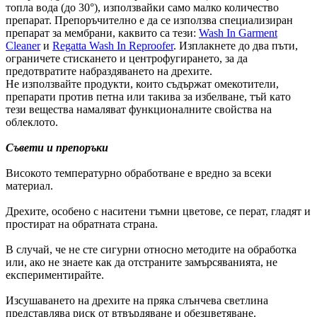
топла вода (до 30°), използвайки само малко количество
препарат. Препоръчително е да се използва специализиран
препарат за мембрани, каквито са тези:
Wash In Garment
Cleaner
и
Regatta Wash In Reproofer
. Изплакнете до два пъти,
ограничете стискането и центрофугирането, за да
предотвратите набраздяването на дрехите.
Не използвайте продукти, които съдържат омекотители,
препарати против петна или такива за избелване, тъй като
тези вещества намаляват функционалните свойства на
облеклото.
Съвети и препоръки
Високото температурно обработване е вредно за всеки
материал.
Дрехите, особено с наситени тъмни цветове, се перат, гладят и
простират на обратната страна.
В случай, че не сте сигурни относно методите на обработка
или, ако не знаете как да отстраните замърсяванията, не
експериментирайте.
Изсушаването на дрехите на пряка слънчева светлина
представлява риск от втвърдяване и обезцветяване.