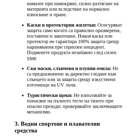
намалее при намокряне, силно разтягане на
материята или вследствие на нормално
износване и пране.
Каски и протекторни жилетки:
Осигуряват
защита само когато са правилно оразмерени,
поставени и закопчани. Никоя каска или
протектор не гарантира 100% защита срещу
наранявания при сериозен инцидент.
Подменете продукта незабавно след силен
удар.
Ски маски, слънчеви и плувни очила:
Не
са предназначени за директно гледане към
слънцето или за защита срещу изкуствени
източници на UV лъчи.
Туристически щеки:
Не използвайте за
понасяне на пълното тегло на тялото при
опасни преходи; проверявайте заключващите
механизми.
3. Водни спортове и плавателни
средства