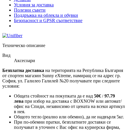
Условия за доставка
Полезни съвети
Поддръжка на облекла и обувки
Безопасност и GPSR съответствие
Техническо описание
Вид
Аксесоари
Безплатна доставка
на територията на Република България
от спортен магазин Sunny eXtreme, намиращ се на адрес гр.
София, ул. Галилео Галилей №20 получавате при следните
условия:
Общата стойност на покупката да е над
50
€
97.79
/
лева
при избор на доставка с BOXNOW или автомат/
офис на Спиди
, независимо от цената на всеки артикул
в нея.
Общото тегло (реално или обемно), да не надвърля 5кг.
При по-обемни пратки, безплатните доставки се
получават в уточнен с Вас офис на куриерска фирма,