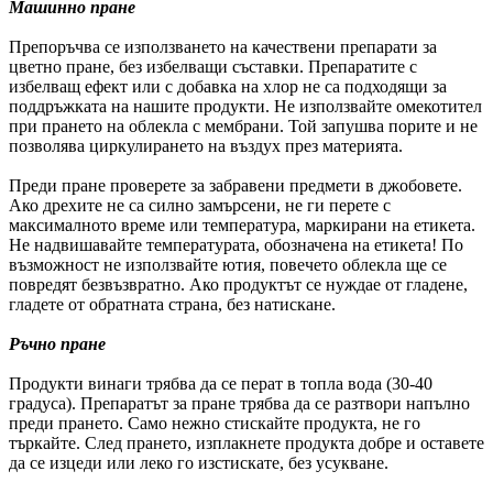
Машинно пране
Препоръчва се използването на качествени препарати за
цветно пране, без избелващи съставки. Препаратите с
избелващ ефект или с добавка на хлор не са подходящи за
поддръжката на нашите продукти. Не използвайте омекотител
при прането на облекла с мембрани. Той запушва порите и не
позволява циркулирането на въздух през материята.
Преди пране проверете за забравени предмети в джобовете.
Ако дрехите не са силно замърсени, не ги перете с
максималното време или температура, маркирани на етикета.
Не надвишавайте температурата, обозначена на етикета! По
възможност не използвайте ютия, повечето облекла ще се
повредят безвъзвратно. Ако продуктът се нуждае от гладене,
гладете от обратната страна, без натискане.
Ръчно пране
Продукти винаги трябва да се перат в топла вода (30-40
градуса). Препаратът за пране трябва да се разтвори напълно
преди прането. Само нежно стискайте продукта, не го
търкайте. След прането, изплакнете продукта добре и оставете
да се изцеди или леко го изстискате, без усукване.