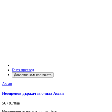
Бърз преглед
Добавяне към количката
Ascan
Неопренов държач за очила Ascan
5€ / 9.78лв
Неопренов държач за очила Ascan.