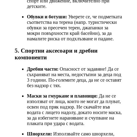
спорт или движение, включително при
детските.
Обувки и ботуши:
Уверете се, че подметката
съответства на терена (напр. туристически
обувки за пресечен терен, джапанки за
мокри повърхности край басейни), за да
намалите риска от подхлъзване и падане.
5. Спортни аксесоари и дребни
компоненти
Дребни части:
Опасност от задавяне! Да се
съхраняват на места, недостъпни за деца под
3 години. По-големите деца, да не се оставят
без надзор с тях.
Маски за гмуркане и плавници:
Да не се
използват от лица, които не могат да плуват,
освен под пряк надзор. Не скачайте във
водата с лицето надолу, докато носите маска,
за да избегнете нараняване и счупване на
плаката при удара с водата.
Шнорхели:
Използвайте само шнорхели,