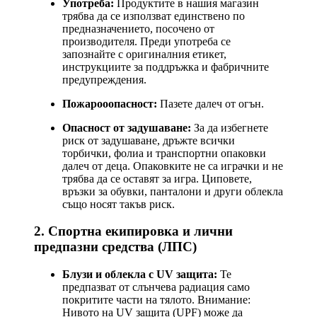
Употреба:
Продуктите в нашия магазин
трябва да се използват единствено по
предназначението, посочено от
производителя. Преди употреба се
запознайте с оригиналния етикет,
инструкциите за поддръжка и фабричните
предупреждения.
Пожарооопасност:
Пазете далеч от огън.
Опасност от задушаване:
За да избегнете
риск от задушаване, дръжте всички
торбички, фолиа и транспортни опаковки
далеч от деца. Опаковките не са играчки и не
трябва да се оставят за игра. Циповете,
връзки за обувки, панталони и други облекла
също носят такъв риск.
2. Спортна екипировка и лични
предпазни средства (ЛПС)
Блузи и облекла с UV защита:
Те
предпазват от слънчева радиация само
покритите части на тялото. Внимание:
Нивото на UV защита (UPF) може да