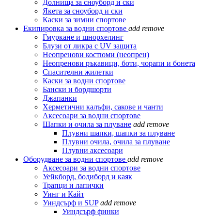
Долнища за сноуборд и ски
Якета за сноуборд и ски
Каски за зимни спортове
Екипировка за водни спортове
add
remove
Гмуркане и шнорхелинг
Блузи от ликра с UV защита
Неопренови костюми (неопрен)
Неопренови ръкавици, боти, чорапи и бонета
Спасителни жилетки
Каски за водни спортове
Бански и бордшорти
Джапанки
Херметични калъфи, сакове и чанти
Аксесоари за водни спортове
Шапки и очила за плуване
add
remove
Плувни шапки, шапки за плуване
Плувни очила, очила за плуване
Плувни аксесоари
Оборудване за водни спортове
add
remove
Аксесоари за водни спортове
Уейкборд, бодиборд и каяк
Трапци и лапички
Уинг и Кайт
Уиндсърф и SUP
add
remove
Уиндсърф финки