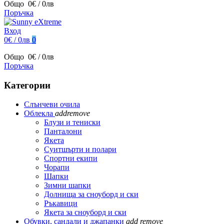
Общо
0€ / 0лв
Поръчка
Вход
0€ / 0лв
0
Общо
0€ / 0лв
Поръчка
Категории
Слънчеви очила
Облекла
add
remove
Блузи и тениски
Панталони
Якета
Суитшърти и полари
Спортни екипи
Чорапи
Шапки
Зимни шапки
Долнища за сноуборд и ски
Ръкавици
Якета за сноуборд и ски
Обувки, сандали и джапанки
add
remove