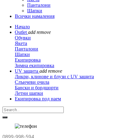
Панталони
Шапки
Всички намаления
Начало
Outlet
add
remove
Обувки
Якета
Панталони
Шапки
Екипировка
Зимна екипировка
UV защита
add
remove
Ликри, клинове и блузи с UV защита
Слънчеви очила
Бански и бордшорти
Летни шапки
Екипировка под наем
0899-998-594