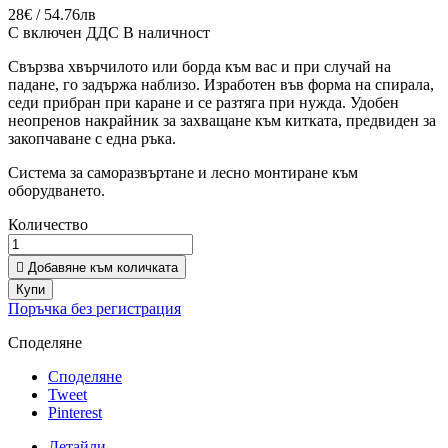
28€ / 54.76лв
С включен ДДС
В наличност
Свързва хвърчилото или борда към вас и при случай на
падане, го задържа наблизо. Изработен във форма на спирала,
седи прибран при каране и се разтяга при нужда.
Удобен
неопренов накрайник за захващане към китката, предвиден за
закопчаване с една ръка.
Система за саморазвъртане и лесно монтиране към
оборудването.
Количество

Добавяне към количката
Купи
Поръчка без регистрация
Споделяне
Споделяне
Tweet
Pinterest
Детайли