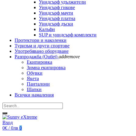
Уиндсърф удължители
Уиндсърф гикове
Уиндсърф мачти
Уиндсърф платна
Уиндсърф дъски
Калъфи
SUP и уиндсърф комплекти
Протектори и наколенки
Туризъм и други спортове
Употребявано оборудване
Разпродажба (Outlet)
add
remove
Екипировка
Зимна екипировка
Обувки
Якета
Панталони
Шапки
Всички намаления
Вход
0€ / 0лв
0