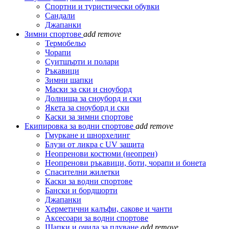
Спортни и туристически обувки
Сандали
Джапанки
Зимни спортове
add
remove
Термобельо
Чорапи
Суитшърти и полари
Ръкавици
Зимни шапки
Маски за ски и сноуборд
Долнища за сноуборд и ски
Якета за сноуборд и ски
Каски за зимни спортове
Екипировка за водни спортове
add
remove
Гмуркане и шнорхелинг
Блузи от ликра с UV защита
Неопренови костюми (неопрен)
Неопренови ръкавици, боти, чорапи и бонета
Спасителни жилетки
Каски за водни спортове
Бански и бордшорти
Джапанки
Херметични калъфи, сакове и чанти
Аксесоари за водни спортове
Шапки и очила за плуване
add
remove