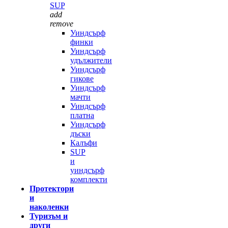
SUP
add
remove
Уиндсърф
финки
Уиндсърф
удължители
Уиндсърф
гикове
Уиндсърф
мачти
Уиндсърф
платна
Уиндсърф
дъски
Калъфи
SUP
и
уиндсърф
комплекти
Протектори
и
наколенки
Туризъм и
други