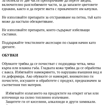
За облекла от две части препоръчваме да перете заедна,
включително разглобяемите части, за да запазите цветовете
еднакви, както и да перете якета с прикачените им качулки.
Не използвайте препарати за отстраняване на петна, тъй като
може да настъпи обезцветяване.
Не използвайте препарати, които съдържат избелващи
съставки.
Поддържайте текстилните аксесоари по същия начин като
дрехите.
ОБУВКИ
Обувките трябва да се почистват с подходяща четка, мека
кърпа или влажна гъба. Гладката кожа трябва да се обработва
с вакса. Избягвайте намокрянето, то нарушава външния вид и
ги деформира. Ако обувките се намокрят, внимателно ги
почистете, изсушите и обработете с продукт, предназначен за
съответния тип материя.
Избягвайте излагането на продуктите на открит огън или
източници на силно топлинно излъчване.
Защитете ги от киселини, алкалоиди и други химикали.