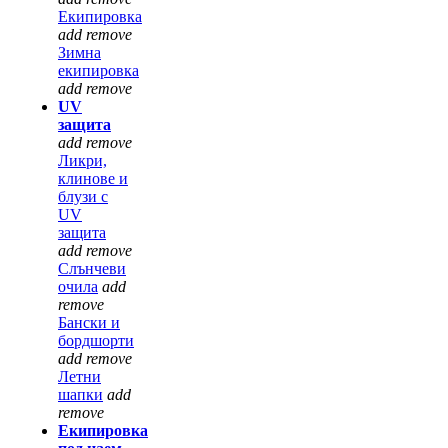
Екипировка
add
remove
Зимна
екипировка
add
remove
UV
защита
add
remove
Ликри,
клинове и
блузи с
UV
защита
add
remove
Слънчеви
очила
add
remove
Бански и
бордшорти
add
remove
Летни
шапки
add
remove
Екипировка