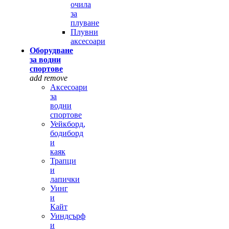
очила
за
плуване
Плувни
аксесоари
Оборудване
за водни
спортове
add
remove
Аксесоари
за
водни
спортове
Уейкборд,
бодиборд
и
каяк
Трапци
и
лапички
Уинг
и
Кайт
Уиндсърф
и