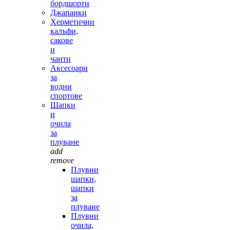
бордшорти
Джапанки
Херметични
калъфи,
сакове
и
чанти
Аксесоари
за
водни
спортове
Шапки
и
очила
за
плуване
add
remove
Плувни
шапки,
шапки
за
плуване
Плувни
очила,