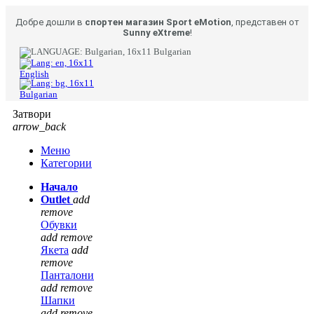
Добре дошли в
спортен магазин Sport eMotion
, представен от
Sunny eXtreme
!
Bulgarian
English
Bulgarian
Затвори
arrow_back
Меню
Категории
Начало
Outlet
add
remove
Обувки
add
remove
Якета
add
remove
Панталони
add
remove
Шапки
add
remove