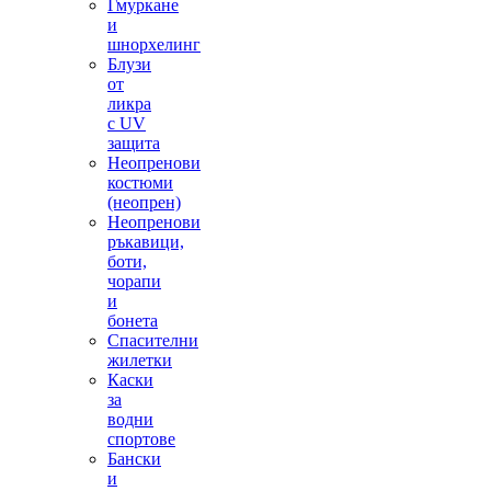
Гмуркане
и
шнорхелинг
Блузи
от
ликра
с UV
защита
Неопренови
костюми
(неопрен)
Неопренови
ръкавици,
боти,
чорапи
и
бонета
Спасителни
жилетки
Каски
за
водни
спортове
Бански
и