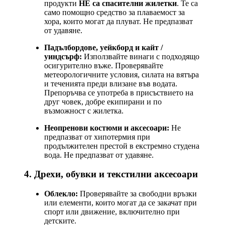
продукти
НЕ са спасителни жилетки
. Те са
само помощно средство за плаваемост за
хора, които могат да плуват. Не предпазват
от удавяне.
Падълбордове, уейкборд и кайт /
уиндсърф:
Използвайте винаги с подходящо
осигурително въже. Проверявайте
метеорологичните условия, силата на вятъра
и теченията преди влизане във водата.
Препоръчва се употреба в присъствието на
друг човек, добре екипирани и по
възможност с жилетка.
Неопренови костюми и аксесоари:
Не
предпазват от хипотермия при
продължителен престой в екстремно студена
вода. Не предпазват от удавяне.
4. Дрехи, обувки и текстилни аксесоари
Облекло:
Проверявайте за свободни връзки
или елементи, които могат да се закачат при
спорт или движение, включително при
детските.