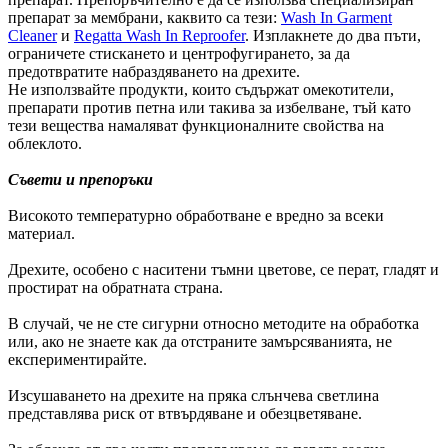
препарат за мембрани, каквито са тези:
Wash In Garment
Cleaner
и
Regatta Wash In Reproofer
. Изплакнете до два пъти,
ограничете стискането и центрофугирането, за да
предотвратите набраздяването на дрехите.
Не използвайте продукти, които съдържат омекотители,
препарати против петна или такива за избелване, тъй като
тези вещества намаляват функционалните свойства на
облеклото.
Съвети и препоръки
Високото температурно обработване е вредно за всеки
материал.
Дрехите, особено с наситени тъмни цветове, се перат, гладят и
простират на обратната страна.
В случай, че не сте сигурни относно методите на обработка
или, ако не знаете как да отстраните замърсяванията, не
експериментирайте.
Изсушаването на дрехите на пряка слънчева светлина
представлява риск от втвърдяване и обезцветяване.