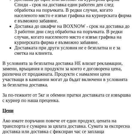
Спиди - срок на доставка един работен ден след
обработка на поръчката. В редки случаи, когато
населеното място е извън графика на куриерската фирма
е възможно забавяне.
Доставка до шкафче на
BOXNOW
- срок на доставка до
3 работни дни след обработка на поръчката. В редки
случаи, когато населеното място е извън графика на
куриерската фирма е възможно забавяне.
Доставката при други условия не е безплатна и е за
сметка на клиента.
В условията за безплатна доставка НЕ влизат рекламации,
замени, връщания и продукти за които е договорена цена,
различна от продажната. Продукти с намалени цени
участващи в кампании могат да бъдат включени в условията
за безплатна доставка.
За по-тежките от 5кг и обемни пратки доставката се извършва
с куриер по наша преценка.
Цени
Ако имате поръчани повече от един продукт, цената на
транспорта е сумарна за цялата доставка. Сумата за експресна
доставка или доставка с фиксиран час се заплаща