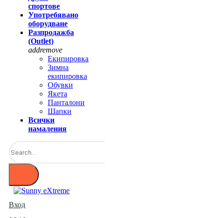
спортове
Употребявано
оборудване
Разпродажба
(Outlet)
add
remove
Екипировка
Зимна
екипировка
Обувки
Якета
Панталони
Шапки
Всички
намаления
Вход