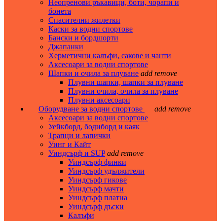
Неопренови ръкавици, боти, чорапи и
бонета
Спасителни жилетки
Каски за водни спортове
Бански и бордшорти
Джапанки
Херметични калъфи, сакове и чанти
Аксесоари за водни спортове
Шапки и очила за плуване
add
remove
Плувни шапки, шапки за плуване
Плувни очила, очила за плуване
Плувни аксесоари
Оборудване за водни спортове
add
remove
Аксесоари за водни спортове
Уейкборд, бодиборд и каяк
Трапци и лапички
Уинг и Кайт
Уиндсърф и SUP
add
remove
Уиндсърф финки
Уиндсърф удължители
Уиндсърф гикове
Уиндсърф мачти
Уиндсърф платна
Уиндсърф дъски
Калъфи