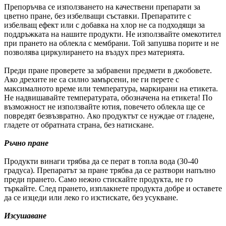
Препоръчва се използването на качествени препарати за
цветно пране, без избелващи съставки. Препаратите с
избелващ ефект или с добавка на хлор не са подходящи за
поддръжката на нашите продукти. Не използвайте омекотител
при прането на облекла с мембрани. Той запушва порите и не
позволява циркулирането на въздух през материята.
Преди пране проверете за забравени предмети в джобовете.
Ако дрехите не са силно замърсени, не ги перете с
максималното време или температура, маркирани на етикета.
Не надвишавайте температурата, обозначена на етикета! По
възможност не използвайте ютия, повечето облекла ще се
повредят безвъзвратно. Ако продуктът се нуждае от гладене,
гладете от обратната страна, без натискане.
Ръчно пране
Продукти винаги трябва да се перат в топла вода (30-40
градуса). Препаратът за пране трябва да се разтвори напълно
преди прането. Само нежно стискайте продукта, не го
търкайте. След прането, изплакнете продукта добре и оставете
да се изцеди или леко го изстискате, без усукване.
Изсушаване