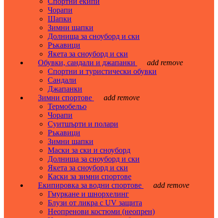
Спортни екипи
Чорапи
Шапки
Зимни шапки
Долнища за сноуборд и ски
Ръкавици
Якета за сноуборд и ски
Обувки, сандали и джапанки
add
remove
Спортни и туристически обувки
Сандали
Джапанки
Зимни спортове
add
remove
Термобельо
Чорапи
Суитшърти и полари
Ръкавици
Зимни шапки
Маски за ски и сноуборд
Долнища за сноуборд и ски
Якета за сноуборд и ски
Каски за зимни спортове
Екипировка за водни спортове
add
remove
Гмуркане и шнорхелинг
Блузи от ликра с UV защита
Неопренови костюми (неопрен)