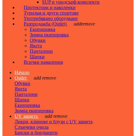
SUP и уиндсърф комплекти
Протектори и наколенки
Туризъм и други спортове
Употребявано оборудване
Разпродажба (Outlet)
add
remove
Екипировка
Зимна екипировка
Обувки
Якета
Панталони
Шапки
Всички намаления
Начало
Outlet
add
remove
Обувки
Якета
Панталони
Шапки
Екипировка
Зимна екипировка
UV защита
add
remove
Ликри, клинове и блузи с UV защита
Слънчеви очила
Бански и бордшорти