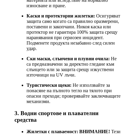
материята или вследствие на нормално
износване и пране.
Каски и протекторни жилетки:
Осигуряват
защита само когато са правилно оразмерени,
поставени и закопчани. Никоя каска или
протектор не гарантира 100% защита срещу
наранявания при сериозен инцидент.
Подменете продукта незабавно след силен
удар.
Ски маски, слънчеви и плувни очила:
Не
са предназначени за директно гледане към
слънцето или за защита срещу изкуствени
източници на UV лъчи.
Туристически щеки:
Не използвайте за
понасяне на пълното тегло на тялото при
опасни преходи; проверявайте заключващите
механизми.
3. Водни спортове и плавателни
средства
Жилетки с плаваемост:
ВНИМАНИЕ!
Тези