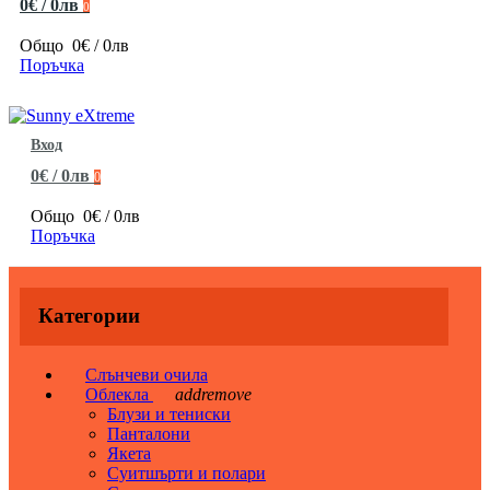
0€ / 0лв
0
Общо
0€ / 0лв
Поръчка
Вход
0€ / 0лв
0
Общо
0€ / 0лв
Поръчка
Категории
Слънчеви очила
Облекла
add
remove
Блузи и тениски
Панталони
Якета
Суитшърти и полари