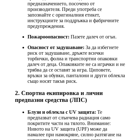
предназначението, посочено от
производителя. Преди употреба се
запознайте с оригиналния етикет,
инструкциите за поддръжка и фабричните
предупреждения.
Пожарооопасност:
Пазете далеч от огън.
Опасност от задушаване:
За да избегнете
риск от задушаване, дръжте всички
торбички, фолиа и транспортни опаковки
далеч от деца. Опаковките не са играчки и не
трябва да се оставят за игра. Циповете,
връзки за обувки, панталони и други облекла
също носят такъв риск.
2. Спортна екипировка и лични
предпазни средства (ЛПС)
Блузи и облекла с UV защита:
Те
предпазват от слънчева радиация само
покритите части на тялото. Внимание:
Нивото на UV защита (UPF) може да
намалее при намокряне, силно разтягане на