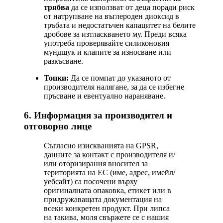
трябва
да се използват от деца поради риск
от натрупване на въглероден диоксид в
тръбата и недостатъчен капацитет на белите
дробове за изтласкването му. Преди всяка
употреба проверявайте силиконовия
мундщук и клапите за износване или
разкъсване.
Топки:
Да се помпат до указаното от
производителя налягане, за да се избегне
пръсване и евентуално нараняване.
6. Информация за производител и
отговорно лице
Съгласно изискванията на GPSR,
данните за контакт с производителя и/
или оторизирания вносител за
територията на ЕС (име, адрес, имейл/
уебсайт) са посочени върху
оригиналната опаковка, етикет или в
придружаващата документация на
всеки конкретен продукт. При липса
на такива, моля свържете се с нашия