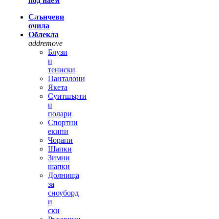
под наем
Слънчеви
очила
Облекла
add
remove
Блузи
и
тениски
Панталони
Якета
Суитшърти
и
полари
Спортни
екипи
Чорапи
Шапки
Зимни
шапки
Долнища
за
сноуборд
и
ски