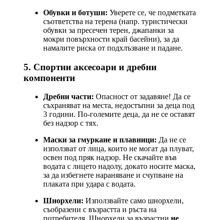
Обувки и ботуши:
Уверете се, че подметката
съответства на терена (напр. туристически
обувки за пресечен терен, джапанки за
мокри повърхности край басейни), за да
намалите риска от подхлъзване и падане.
5. Спортни аксесоари и дребни
компоненти
Дребни части:
Опасност от задавяне! Да се
съхраняват на места, недостъпни за деца под
3 години. По-големите деца, да не се оставят
без надзор с тях.
Маски за гмуркане и плавници:
Да не се
използват от лица, които не могат да плуват,
освен под пряк надзор. Не скачайте във
водата с лицето надолу, докато носите маска,
за да избегнете нараняване и счупване на
плаката при удара с водата.
Шнорхели:
Използвайте само шнорхели,
съобразени с възрастта и ръста на
потребителя. Шнорхели за възрастни
не