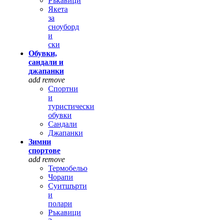
Ръкавици
Якета
за
сноуборд
и
ски
Обувки,
сандали и
джапанки
add
remove
Спортни
и
туристически
обувки
Сандали
Джапанки
Зимни
спортове
add
remove
Термобельо
Чорапи
Суитшърти
и
полари
Ръкавици