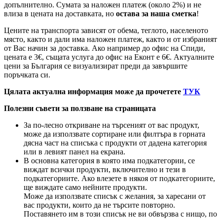
допълнително. Сумата за наложен платеж (около 2%) и не
влиза в цената на доставката, но
остава за наша сметка
!
Цените на транспорта зависят от обема, теглото, населеното
място, както и дали има наложен платеж, както и от избраният
от Вас начин за доставка. Ако например до офис на Спиди,
цената е 3
€
, същата услуга до офис на Еконт е 6
€
. Актуалните
цени за България се визуализират преди да завършите
поръчката си.
Цялата актуална информация може да прочетете
ТУК
Полезни съвети за ползване на страницата
За по-лесно откриване на търсеният от вас продукт,
може да използвате сортиране или филтъра в горната
дясна част на списъка с продукти от дадена категория
или в левият панел на екрана.
В основна категория в която има подкатегории, се
виждат всички продукти, включително и тези в
подкатегориите. Ако влезете в някоя от подкатегориите,
ще виждате само нейните продукти.
Може да използвате списък с желания, за харесани от
вас продукти, които да не търсите повторно.
Поставянето им в този списък не ви обвързва с нищо, по