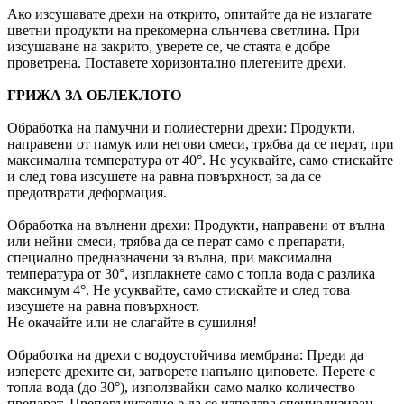
Ако изсушавате дрехи на открито, опитайте да не излагате
цветни продукти на прекомерна слънчева светлина. При
изсушаване на закрито, уверете се, че стаята е добре
проветрена. Поставете хоризонтално плетените дрехи.
ГРИЖА ЗА ОБЛЕКЛОТО
Обработка на памучни и полиестерни дрехи: Продукти,
направени от памук или негови смеси, трябва да се перат, при
максимална температура от 40°. Не усуквайте, само стискайте
и след това изсушете на равна повърхност, за да се
предотврати деформация.
Обработка на вълнени дрехи: Продукти, направени от вълна
или нейни смеси, трябва да се перат само с препарати,
специално предназначени за вълна, при максимална
температура от 30°, изплакнете само с топла вода с разлика
максимум 4°. Не усуквайте, само стискайте и след това
изсушете на равна повърхност.
Не окачайте или не слагайте в сушилня!
Обработка на дрехи с водоустойчива мембрана: Преди да
изперете дрехите си, затворете напълно циповете. Перете с
топла вода (до 30°), използвайки само малко количество
препарат. Препоръчително е да се използва специализиран