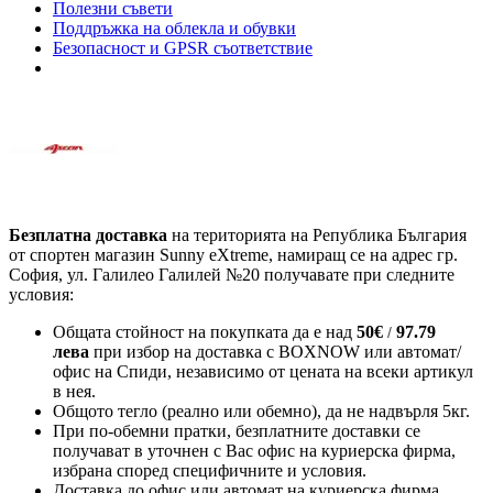
Полезни съвети
Поддръжка на облекла и обувки
Безопасност и GPSR съответствие
Безплатна доставка
на територията на Република България
от спортен магазин Sunny eXtreme, намиращ се на адрес гр.
София, ул. Галилео Галилей №20 получавате при следните
условия:
Общата стойност на покупката да е над
50
€
97.79
/
лева
при избор на доставка с BOXNOW или автомат/
офис на Спиди
, независимо от цената на всеки артикул
в нея.
Общото тегло (реално или обемно), да не надвърля 5кг.
При по-обемни пратки, безплатните доставки се
получават в уточнен с Вас офис на куриерска фирма,
избрана според специфичните и условия.
Доставка до офис или автомат на куриерска фирма