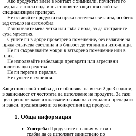
Ако продуктът влезе в контакт с химикали, почистете го
веднага с топла вода и възстановете защитния слой със
специализиран препарат.
Не оставяйте продукта на пряка слънчева светлина, особено
зад стъкло на автомобил.
Използвайте мека четка или гъба с вода, за да отстраните
суха мръсотия.
Сушете ги в добре проветрено помещение, без излагане на
пряка слънчева светлина и в близост до топлинни източници.
Не ги съхранявайте мокри в затворено помещение или в
плик.
Не използвайте избелващи препарати или агресивни
почистващи средства.
Не ги перете в пералня.
Не сушете в сушилня.
Защитният слой трябва да се обновява на всеки 2 до 3 години,
в зависимост от честотата на използване на продукта. За тази
цел препоръчваме използването само на специални препарати
и вакси, предназначени за конкретния вид продукт.
1. Обща информация
Употреба:
Продуктите в нашия магазин
трябва да се използват единствено по