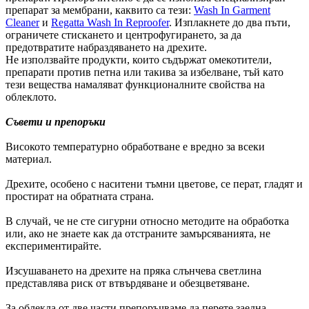
препарат за мембрани, каквито са тези:
Wash In Garment
Cleaner
и
Regatta Wash In Reproofer
. Изплакнете до два пъти,
ограничете стискането и центрофугирането, за да
предотвратите набраздяването на дрехите.
Не използвайте продукти, които съдържат омекотители,
препарати против петна или такива за избелване, тъй като
тези вещества намаляват функционалните свойства на
облеклото.
Съвети и препоръки
Високото температурно обработване е вредно за всеки
материал.
Дрехите, особено с наситени тъмни цветове, се перат, гладят и
простират на обратната страна.
В случай, че не сте сигурни относно методите на обработка
или, ако не знаете как да отстраните замърсяванията, не
експериментирайте.
Изсушаването на дрехите на пряка слънчева светлина
представлява риск от втвърдяване и обезцветяване.
За облекла от две части препоръчваме да перете заедна,