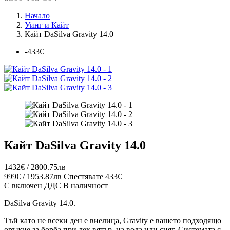
Начало
Уинг и Кайт
Кайт DaSilva Gravity 14.0
-433€
Кайт DaSilva Gravity 14.0
1432€ / 2800.75лв
999€ / 1953.87лв
Спестявате 433€
С включен ДДС
В наличност
DaSilva Gravity 14.0.
Тъй като не всеки ден е виелица, Gravity е вашето подходящо
оръжие за борба при лек вятър, на вода или сняг. Системата с