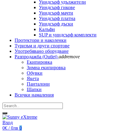
Уиндсърф удължители
Уиндсърф гикове
Уиндсърф мачти
Уиндсърф платна
Уиндсърф дъски
Калъфи
SUP и уиндсърф комплекти
Протектори и наколенки
Туризъм и други спортове
Употребявано оборудване
Разпродажба (Outlet)
add
remove
Екипировка
Зимна екипировка
Обувки
Якета
Панталони
Шапки
Всички намаления
Вход
0€ / 0лв
0