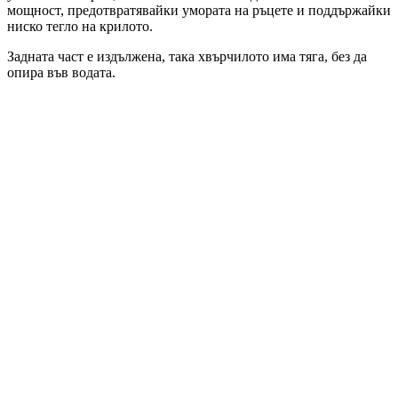
мощност, предотвратявайки умората на ръцете и поддържайки
ниско тегло на крилото.
Задната част е издължена, така хвърчилото има тяга, без да
опира във водата.