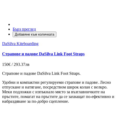
Бърз преглед
Добавяне към количката
DaSilva Kiteboarding
Страпове и падове DaSilva Link Foot Straps
150€ / 293.37лв
Страпове и падове DaSilva Link Foot Straps.
Удобни и компактни регулируеми страпове и падове. Лесно
отпускане и натягане, посредством широк колан с велкро.
Меки подложки с изпъкнало място за възглавничките на
пръстите, помагат на пръстите да се захващат по-ефективно и
набраздяване за по-добро сцепление.