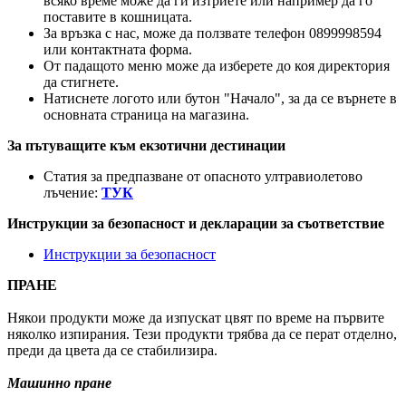
всяко време може да ги изтриете или например да го
поставите в кошницата.
За връзка с нас, може да ползвате телефон 0899998594
или контактната форма.
От падащото меню може да изберете до коя директория
да стигнете.
Натиснете логото или бутон "Начало", за да се върнете в
основната страница на магазина.
За пътуващите към екзотични дестинации
Статия за предпазване от опасното ултравиолетово
лъчение:
ТУК
Инструкции за безопасност и декларации за съответствие
Инструкции за безопасност
ПРАНЕ
Някои продукти може да изпускат цвят по време на първите
няколко изпирания. Тези продукти трябва да се перат отделно,
преди да цвета да се стабилизира.
Машинно пране