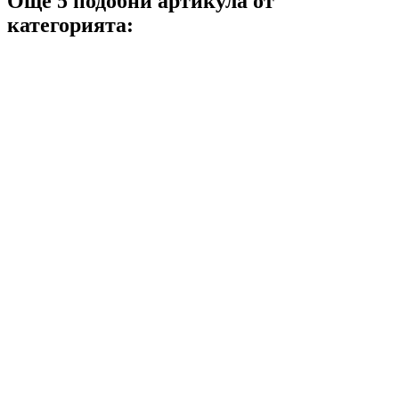
Още 5 подобни артикула от
категорията: