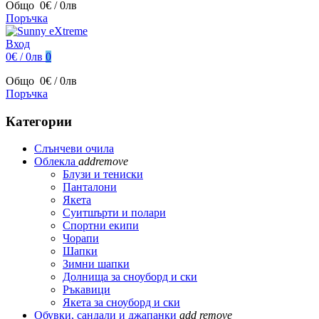
Общо
0€ / 0лв
Поръчка
Вход
0€ / 0лв
0
Общо
0€ / 0лв
Поръчка
Категории
Слънчеви очила
Облекла
add
remove
Блузи и тениски
Панталони
Якета
Суитшърти и полари
Спортни екипи
Чорапи
Шапки
Зимни шапки
Долнища за сноуборд и ски
Ръкавици
Якета за сноуборд и ски
Обувки, сандали и джапанки
add
remove