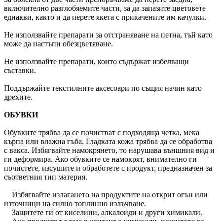
включително разглобяемите части, за да запазите цветовете
еднакви, както и да перете якета с прикачените им качулки.
Не използвайте препарати за отстраняване на петна, тъй като
може да настъпи обезцветяване.
Не използвайте препарати, които съдържат избелващи
съставки.
Поддържайте текстилните аксесоари по същия начин като
дрехите.
ОБУВКИ
Обувките трябва да се почистват с подходяща четка, мека
кърпа или влажна гъба. Гладката кожа трябва да се обработва
с вакса. Избягвайте намокрянето, то нарушава външния вид и
ги деформира. Ако обувките се намокрят, внимателно ги
почистете, изсушите и обработете с продукт, предназначен за
съответния тип материя.
Избягвайте излагането на продуктите на открит огън или
източници на силно топлинно излъчване.
Защитете ги от киселини, алкалоиди и други химикали.