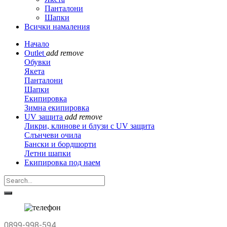
Панталони
Шапки
Всички намаления
Начало
Outlet
add
remove
Обувки
Якета
Панталони
Шапки
Екипировка
Зимна екипировка
UV защита
add
remove
Ликри, клинове и блузи с UV защита
Слънчеви очила
Бански и бордшорти
Летни шапки
Екипировка под наем
0899-998-594