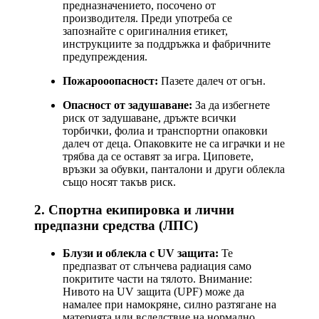
предназначението, посочено от
производителя. Преди употреба се
запознайте с оригиналния етикет,
инструкциите за поддръжка и фабричните
предупреждения.
Пожарооопасност:
Пазете далеч от огън.
Опасност от задушаване:
За да избегнете
риск от задушаване, дръжте всички
торбички, фолиа и транспортни опаковки
далеч от деца. Опаковките не са играчки и не
трябва да се оставят за игра. Циповете,
връзки за обувки, панталони и други облекла
също носят такъв риск.
2. Спортна екипировка и лични
предпазни средства (ЛПС)
Блузи и облекла с UV защита:
Те
предпазват от слънчева радиация само
покритите части на тялото. Внимание:
Нивото на UV защита (UPF) може да
намалее при намокряне, силно разтягане на
материята или вследствие на нормално