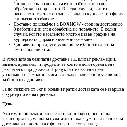
Спиди - срок на доставка един работен ден след
обработка на поръчката. В редки случаи, когато
населеното място е извън графика на куриерската фирма
е възможно забавяне.
Доставка до шкафче на
BOXNOW
- срок на доставка до
3 работни дни след обработка на поръчката. В редки
случаи, когато населеното място е извън графика на
куриерската фирма е възможно забавяне.
Доставката при други условия не е безплатна и е за
сметка на клиента.
В условията за безплатна доставка НЕ влизат рекламации,
замени, връщания и продукти за които е договорена цена,
различна от продажната. Продукти с намалени цени
участващи в кампании могат да бъдат включени в условията
за безплатна доставка.
За по-тежките от 5кг и обемни пратки доставката се извършва
с куриер по наша преценка.
Цени
Ако имате поръчани повече от един продукт, цената на
транспорта е сумарна за цялата доставка. Сумата за експресна
доставка или доставка с фиксиран час се заплаща