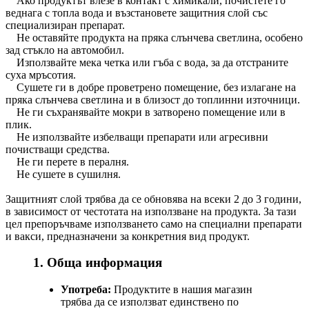
Ако продуктът влезе в контакт с химикали, почистете го
веднага с топла вода и възстановете защитния слой със
специализиран препарат.
Не оставяйте продукта на пряка слънчева светлина, особено
зад стъкло на автомобил.
Използвайте мека четка или гъба с вода, за да отстраните
суха мръсотия.
Сушете ги в добре проветрено помещение, без излагане на
пряка слънчева светлина и в близост до топлинни източници.
Не ги съхранявайте мокри в затворено помещение или в
плик.
Не използвайте избелващи препарати или агресивни
почистващи средства.
Не ги перете в пералня.
Не сушете в сушилня.
Защитният слой трябва да се обновява на всеки 2 до 3 години,
в зависимост от честотата на използване на продукта. За тази
цел препоръчваме използването само на специални препарати
и вакси, предназначени за конкретния вид продукт.
1. Обща информация
Употреба:
Продуктите в нашия магазин
трябва да се използват единствено по