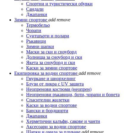
Спортни и туристически обувки
Сандали
Джапанки
Зимни спортове
add
remove
Термобельо
Чорапи
Суитшърти и полари
Ръкавици
Зимни шапки
Маски за ски и сноуборд
Долнища за сноуборд и ски
Якета за сноуборд и ски
Каски за зимни спортове
Екипировка за водни спортове
add
remove
Гмуркане и шнорхелинг
Блузи от ликра с UV защита
Неопренови костюми (неопрен)
Неопренови ръкавици, боти, чорапи и бонета
Спасителни жилетки
Каски за водни спортове
Бански и бордшорти
Джапанки
Херметични калъфи, сакове и чанти
Аксесоари за водни спортове
Шапки и очила за плуване
add
remove