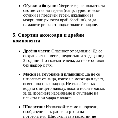
Обувки и ботуши:
Уверете се, че подметката
съответства на терена (напр. туристически
обувки за пресечен терен, джапанки за
мокри повърхности край басейни), за да
намалите риска от подхлъзване и падане.
5. Спортни аксесоари и дребни
компоненти
Дребни части:
Опасност от задавяне! Да се
съхраняват на места, недостъпни за деца под
3 години. По-големите деца, да не се оставят
без надзор с тях.
Маски за гмуркане и плавници:
Да не се
използват от лица, които не могат да плуват,
освен под пряк надзор. Не скачайте във
водата с лицето надолу, докато носите маска,
за да избегнете нараняване и счупване на
плаката при удара с водата.
Шнорхели:
Използвайте само шнорхели,
съобразени с възрастта и ръста на
потребителя. Шнорхели за възрастни
не