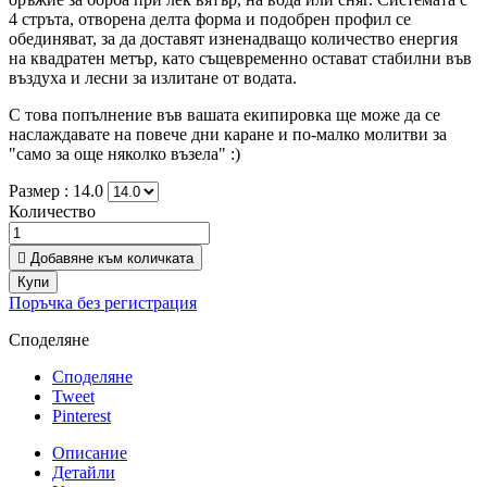
4 стръта, отворена делта форма и подобрен профил се
обединяват, за да доставят изненадващо количество енергия
на квадратен метър, като същевременно остават стабилни във
въздуха и лесни за излитане от водата.
С това попълнение във вашата екипировка ще може да се
наслаждавате на повече дни каране и по-малко молитви за
"само за още няколко възела" :)
Размер :
14.0
Количество

Добавяне към количката
Купи
Поръчка без регистрация
Споделяне
Споделяне
Tweet
Pinterest
Описание
Детайли