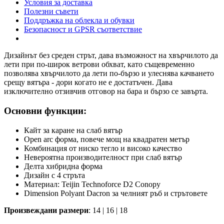
Условия за доставка
Полезни съвети
Поддръжка на облекла и обувки
Безопасност и GPSR съответствие
Дизайнът без среден стрът, дава възможност на хвърчилото да
лети при по-широк ветрови обхват, като същевременно
позволява хвърчилото да лети по-бързо и улеснява качването
срещу вятъра - дори когато не е достатъчен. Дава
изключително отзивчив отговор на бара и бързо се завърта.
Основни функции:
Кайт за каране на слаб вятър
Open arc форма, повече мощ на квадратен метър
Комбинация от ниско тегло и високо качество
Невероятна производителност при слаб вятър
Делта хибридна форма
Дизайн с 4 стръта
Материал: Teijin Technoforce D2 Conopy
Dimension Polyant Dacron за челният ръб и стрътовете
Произвеждани размери
: 14 | 16 | 18