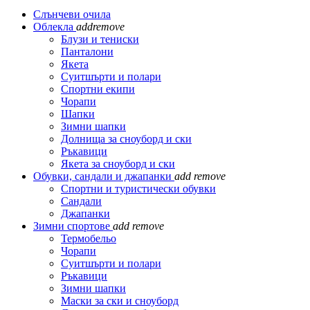
Слънчеви очила
Облекла
add
remove
Блузи и тениски
Панталони
Якета
Суитшърти и полари
Спортни екипи
Чорапи
Шапки
Зимни шапки
Долнища за сноуборд и ски
Ръкавици
Якета за сноуборд и ски
Обувки, сандали и джапанки
add
remove
Спортни и туристически обувки
Сандали
Джапанки
Зимни спортове
add
remove
Термобельо
Чорапи
Суитшърти и полари
Ръкавици
Зимни шапки
Маски за ски и сноуборд