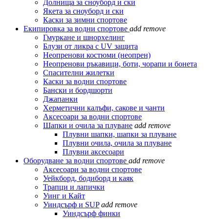
Долнища за сноуборд и ски
Якета за сноуборд и ски
Каски за зимни спортове
Екипировка за водни спортове
add
remove
Гмуркане и шнорхелинг
Блузи от ликра с UV защита
Неопренови костюми (неопрен)
Неопренови ръкавици, боти, чорапи и бонета
Спасителни жилетки
Каски за водни спортове
Бански и бордшорти
Джапанки
Херметични калъфи, сакове и чанти
Аксесоари за водни спортове
Шапки и очила за плуване
add
remove
Плувни шапки, шапки за плуване
Плувни очила, очила за плуване
Плувни аксесоари
Оборудване за водни спортове
add
remove
Аксесоари за водни спортове
Уейкборд, бодиборд и каяк
Трапци и лапички
Уинг и Кайт
Уиндсърф и SUP
add
remove
Уиндсърф финки