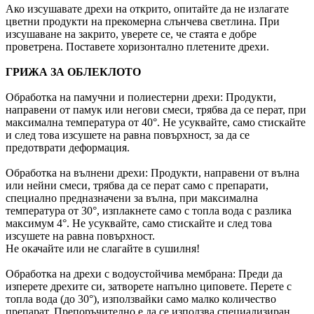
Ако изсушавате дрехи на открито, опитайте да не излагате
цветни продукти на прекомерна слънчева светлина. При
изсушаване на закрито, уверете се, че стаята е добре
проветрена. Поставете хоризонтално плетените дрехи.
ГРИЖА ЗА ОБЛЕКЛОТО
Обработка на памучни и полиестерни дрехи: Продукти,
направени от памук или негови смеси, трябва да се перат, при
максимална температура от 40°. Не усуквайте, само стискайте
и след това изсушете на равна повърхност, за да се
предотврати деформация.
Обработка на вълнени дрехи: Продукти, направени от вълна
или нейни смеси, трябва да се перат само с препарати,
специално предназначени за вълна, при максимална
температура от 30°, изплакнете само с топла вода с разлика
максимум 4°. Не усуквайте, само стискайте и след това
изсушете на равна повърхност.
Не окачайте или не слагайте в сушилня!
Обработка на дрехи с водоустойчива мембрана: Преди да
изперете дрехите си, затворете напълно циповете. Перете с
топла вода (до 30°), използвайки само малко количество
препарат. Препоръчително е да се използва специализиран