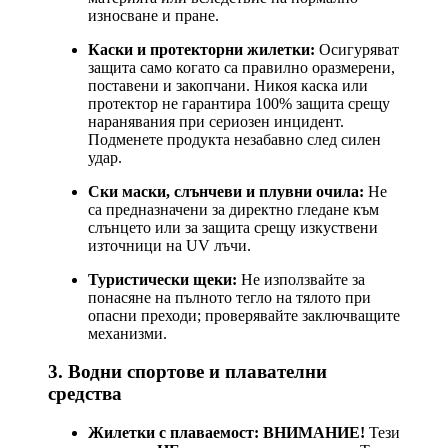
износване и пране.
Каски и протекторни жилетки:
Осигуряват
защита само когато са правилно оразмерени,
поставени и закопчани. Никоя каска или
протектор не гарантира 100% защита срещу
наранявания при сериозен инцидент.
Подменете продукта незабавно след силен
удар.
Ски маски, слънчеви и плувни очила:
Не
са предназначени за директно гледане към
слънцето или за защита срещу изкуствени
източници на UV лъчи.
Туристически щеки:
Не използвайте за
понасяне на пълното тегло на тялото при
опасни преходи; проверявайте заключващите
механизми.
3. Водни спортове и плавателни
средства
Жилетки с плаваемост:
ВНИМАНИЕ!
Тези