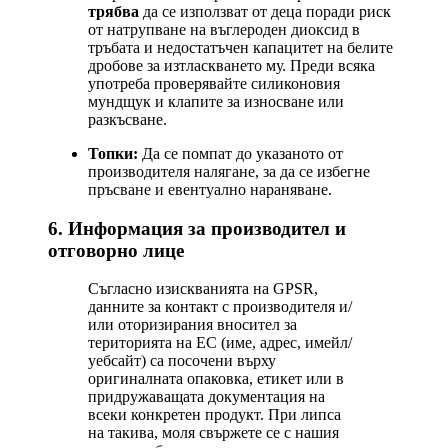
трябва
да се използват от деца поради риск
от натрупване на въглероден диоксид в
тръбата и недостатъчен капацитет на белите
дробове за изтласкването му. Преди всяка
употреба проверявайте силиконовия
мундщук и клапите за износване или
разкъсване.
Топки:
Да се помпат до указаното от
производителя налягане, за да се избегне
пръсване и евентуално нараняване.
6. Информация за производител и
отговорно лице
Съгласно изискванията на GPSR,
данните за контакт с производителя и/
или оторизирания вносител за
територията на ЕС (име, адрес, имейл/
уебсайт) са посочени върху
оригиналната опаковка, етикет или в
придружаващата документация на
всеки конкретен продукт. При липса
на такива, моля свържете се с нашия