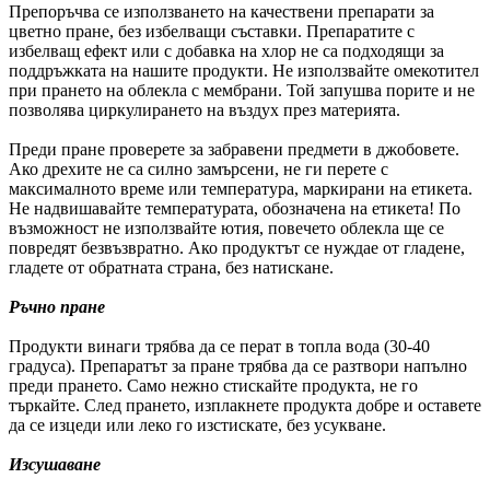
Препоръчва се използването на качествени препарати за
цветно пране, без избелващи съставки. Препаратите с
избелващ ефект или с добавка на хлор не са подходящи за
поддръжката на нашите продукти. Не използвайте омекотител
при прането на облекла с мембрани. Той запушва порите и не
позволява циркулирането на въздух през материята.
Преди пране проверете за забравени предмети в джобовете.
Ако дрехите не са силно замърсени, не ги перете с
максималното време или температура, маркирани на етикета.
Не надвишавайте температурата, обозначена на етикета! По
възможност не използвайте ютия, повечето облекла ще се
повредят безвъзвратно. Ако продуктът се нуждае от гладене,
гладете от обратната страна, без натискане.
Ръчно пране
Продукти винаги трябва да се перат в топла вода (30-40
градуса). Препаратът за пране трябва да се разтвори напълно
преди прането. Само нежно стискайте продукта, не го
търкайте. След прането, изплакнете продукта добре и оставете
да се изцеди или леко го изстискате, без усукване.
Изсушаване