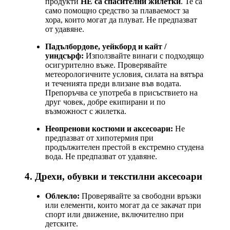
продукти
НЕ са спасителни жилетки
. Те са
само помощно средство за плаваемост за
хора, които могат да плуват. Не предпазват
от удавяне.
Падълбордове, уейкборд и кайт /
уиндсърф:
Използвайте винаги с подходящо
осигурително въже. Проверявайте
метеорологичните условия, силата на вятъра
и теченията преди влизане във водата.
Препоръчва се употреба в присъствието на
друг човек, добре екипирани и по
възможност с жилетка.
Неопренови костюми и аксесоари:
Не
предпазват от хипотермия при
продължителен престой в екстремно студена
вода. Не предпазват от удавяне.
4. Дрехи, обувки и текстилни аксесоари
Облекло:
Проверявайте за свободни връзки
или елементи, които могат да се закачат при
спорт или движение, включително при
детските.