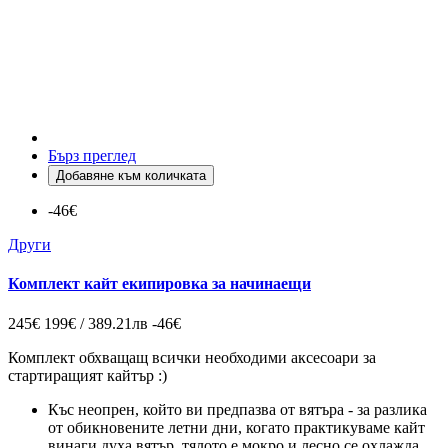
Бърз преглед
Добавяне към количката
-46€
Други
Комплект кайт екипировка за начинаещи
245€
199€ / 389.21лв
-46€
Комплект обхващащ всички необходими аксесоари за
стартиращият кайтър :)
Къс неопрен, който ви предпазва от вятъра - за разлика
от обикновените летни дни, когато практикуваме кайт
винаги духа вятър, тялото е мокро и лесно се охлажда