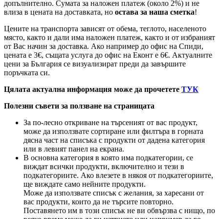
допълнително. Сумата за наложен платеж (около 2%) и не
влиза в цената на доставката, но
остава за наша сметка
!
Цените на транспорта зависят от обема, теглото, населеното
място, както и дали има наложен платеж, както и от избраният
от Вас начин за доставка. Ако например до офис на Спиди,
цената е 3
€
, същата услуга до офис на Еконт е 6
€
. Актуалните
цени за България се визуализират преди да завършите
поръчката си.
Цялата актуална информация може да прочетете
ТУК
Полезни съвети за ползване на страницата
За по-лесно откриване на търсеният от вас продукт,
може да използвате сортиране или филтъра в горната
дясна част на списъка с продукти от дадена категория
или в левият панел на екрана.
В основна категория в която има подкатегории, се
виждат всички продукти, включително и тези в
подкатегориите. Ако влезете в някоя от подкатегориите,
ще виждате само нейните продукти.
Може да използвате списък с желания, за харесани от
вас продукти, които да не търсите повторно.
Поставянето им в този списък не ви обвързва с нищо, по