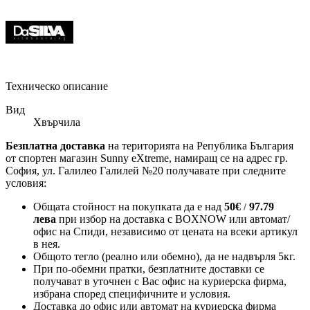
Техническо описание
Вид
Хвърчила
Безплатна доставка
на територията на Република България
от спортен магазин Sunny eXtreme, намиращ се на адрес гр.
София, ул. Галилео Галилей №20 получавате при следните
условия:
Общата стойност на покупката да е над
50
€
97.79
/
лева
при избор на доставка с BOXNOW или автомат/
офис на Спиди
, независимо от цената на всеки артикул
в нея.
Общото тегло (реално или обемно), да не надвърля 5кг.
При по-обемни пратки, безплатните доставки се
получават в уточнен с Вас офис на куриерска фирма,
избрана според специфичните и условия.
Доставка до офис или автомат на куриерска фирма