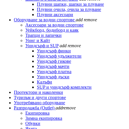
Плувни шапки, шапки за плуване
Плувни очила, очила за плуване
Плувни аксесоари
Оборудване за водни спортове
add
remove
Аксесоари за водни спортове
Уейкборд, бодиборд и каяк
Трапци и лапички
Уинг и Кайт
Уиндсърф и SUP
add
remove
Уиндсърф финки
Уиндсърф удължители
Уиндсърф гикове
Уиндсърф мачти
Уиндсърф платна
Уиндсърф дъски
Калъфи
SUP и уиндсърф комплекти
Протектори и наколенки
Туризъм и други спортове
Употребявано оборудване
Разпродажба (Outlet)
add
remove
Екипировка
Зимна екипировка
Обувки
Якета