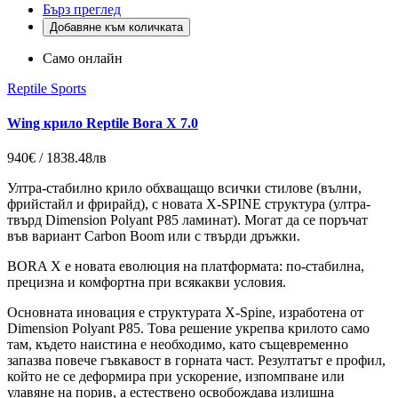
Бърз преглед
Добавяне към количката
Само онлайн
Reptile Sports
Wing крило Reptile Bora X 7.0
940€ / 1838.48лв
Ултра-стабилно крило обхващащо всички стилове (вълни,
фрийстайл и фрирайд), с новата X-SPINE структура (ултра-
твърд Dimension Polyant P85 ламинат). Могат да се поръчат
във вариант Carbon Boom или с твърди дръжки.
BORA X е новата еволюция на платформата: по-стабилна,
прецизна и комфортна при всякакви условия.
Основната иновация е структурата X-Spine, изработена от
Dimension Polyant P85. Това решение укрепва крилото само
там, където наистина е необходимо, като същевременно
запазва повече гъвкавост в горната част. Резултатът е профил,
който не се деформира при ускорение, изпомпване или
улавяне на порив, а естествено освобождава излишна