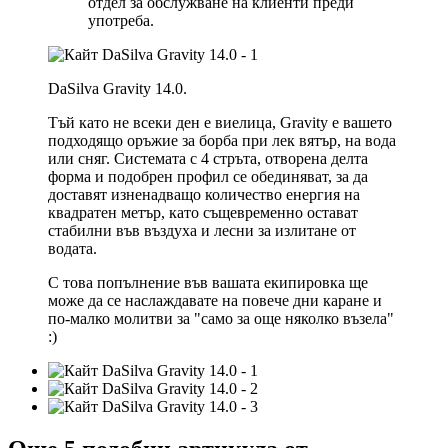
отдел за обслужване на клиенти преди
употреба.
DaSilva Gravity 14.0.
Тъй като не всеки ден е виелица, Gravity е вашето
подходящо оръжие за борба при лек вятър, на вода
или сняг. Системата с 4 стръта, отворена делта
форма и подобрен профил се обединяват, за да
доставят изненадващо количество енергия на
квадратен метър, като същевременно остават
стабилни във въздуха и лесни за излитане от
водата.
С това попълнение във вашата екипировка ще
може да се наслаждавате на повече дни каране и
по-малко молитви за "само за още няколко възела"
:)