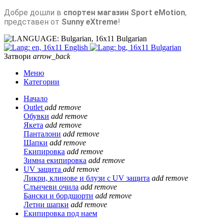
Добре дошли в
спортен магазин Sport eMotion
,
представен от
Sunny eXtreme
!
Bulgarian
English
Bulgarian
Затвори
arrow_back
Меню
Категории
Начало
Outlet
add
remove
Обувки
add
remove
Якета
add
remove
Панталони
add
remove
Шапки
add
remove
Екипировка
add
remove
Зимна екипировка
add
remove
UV защита
add
remove
Ликри, клинове и блузи с UV защита
add
remove
Слънчеви очила
add
remove
Бански и бордшорти
add
remove
Летни шапки
add
remove
Екипировка под наем