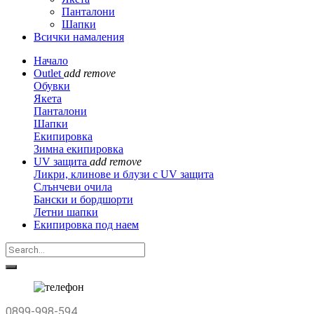
Панталони
Шапки
Всички намаления
Начало
Outlet
add
remove
Обувки
Якета
Панталони
Шапки
Екипировка
Зимна екипировка
UV защита
add
remove
Ликри, клинове и блузи с UV защита
Слънчеви очила
Бански и бордшорти
Летни шапки
Екипировка под наем
0899-998-594