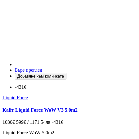
Бърз преглед
Добавяне към количката
-431€
Liquid Force
Кайт Liquid Force WoW V3 5.0m2
1030€
599€ / 1171.54лв
-431€
Liquid Force WoW 5.0m2.