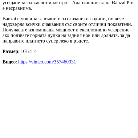
усещане за гъвкавост и контрол. Адаптивността на Banzai Pro
е несравнима.
Banzai е машина за вълни и за скачане от години, но вече
надхвърля всички очаквания със своите отлични показатели.
Получавате изпомпваща мощност и експлозивно ускорение,
ако ползвате горната дупка на задния нок или долната, за да
направите платното супер леко в ръцете.
Размер
: 161/414
Видео
:
https://vimeo.com/357460931