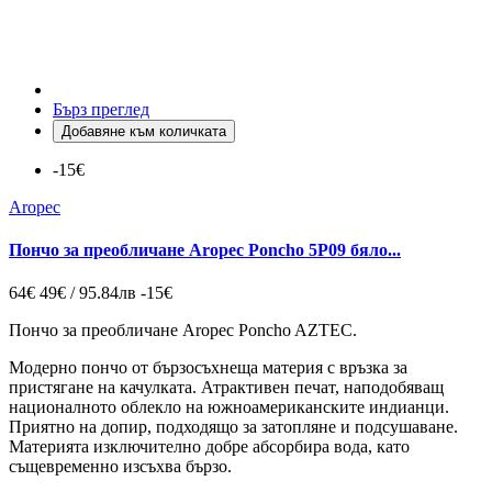
Бърз преглед
Добавяне към количката
-15€
Aropec
Пончо за преобличане Aropec Poncho 5P09 бяло...
64€
49€ / 95.84лв
-15€
Пончо за преобличане Aropec Poncho AZTEC.
Модерно пончо от бързосъхнеща материя с връзка за
пристягане на качулката. Атрактивен печат, наподобяващ
националното облекло на южноамериканските индианци.
Приятно на допир, подходящо за затопляне и подсушаване.
Материята изключително добре абсорбира вода, като
същевременно изсъхва бързо.