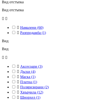
Вид отстъпка
Вид отстъпка



Намалени
(60)

Разпродажба
(1)
Вид
Вид



Аксесоари
(3)

Дъски
(4)

Маска
(1)

Платна
(1)

Поляризирани
(2)

Хвърчила
(12)

Шнорхел
(1)