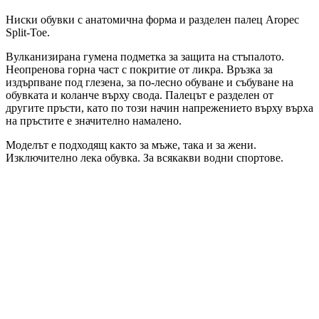
Ниски обувки с анатомична форма и разделен палец Aropec
Split-Toe.
Вулканизирана гумена подметка за защита на стъпалото.
Неопренова горна част с покритие от ликра. Връзка за
издърпване под глезена, за по-лесно обуване и събуване на
обувката и коланче върху свода. Палецът е разделен от
другите пръсти, като по този начин напрежението върху върха
на пръстите е значително намалено.
Моделът е подходящ както за мъже, така и за жени.
Изключително лека обувка. За всякакви водни спортове.