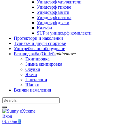
Уиндсърф удължители
Уиндсърф гикове
Уиндсърф мачти
Уиндсърф платна
Уиндсърф дъски
Калъфи
SUP и уиндсърф комплекти
Протектори и наколенки
Туризъм и други спортове
Употребявано оборудване
Разпродажба (Outlet)
add
remove
Екипировка
Зимна екипировка
Обувки
Якета
Панталони
Шапки
Всички намаления
Вход
0€ / 0лв
0