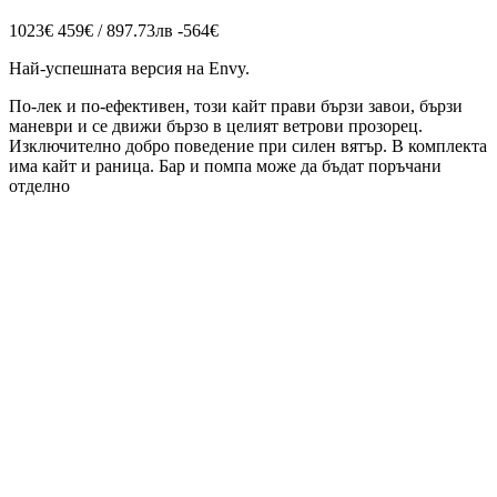
1023€
459€ / 897.73лв
-564€
Най-успешната версия на Envy.
По-лек и по-ефективен, този кайт прави бързи завои, бързи
маневри и се движи бързо в целият ветрови прозорец.
Изключително добро поведение при силен вятър. В комплекта
има кайт и раница. Бар и помпа може да бъдат поръчани
отделно