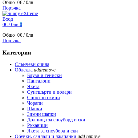
Общо
0€ / 0лв
Поръчка
Вход
0€ / 0лв
0
Общо
0€ / 0лв
Поръчка
Категории
Слънчеви очила
Облекла
add
remove
Блузи и тениски
Панталони
Якета
Суитшърти и полари
Спортни екипи
Чорапи
Шапки
Зимни шапки
Долнища за сноуборд и ски
Ръкавици
Якета за сноуборд и ски
Обувки, сандали и джапанки
add
remove