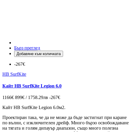
Бърз преглед
Добавяне към количката
-267€
HB SurfKite
Кайт HB SurfKite Legion 6.0
1166€
899€ / 1758.29лв
-267€
Кайт HB SurfKite Legion 6.0м2.
Проектиран така, че да не може да бъде застигнат при каране
по вълни, с изключителен дрейф. Много бързо освобождаване
на тягата и голям дипауър диапазон, също много полезна