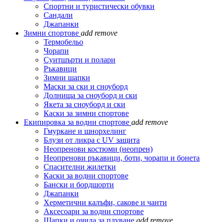
Спортни и туристически обувки
Сандали
Джапанки
Зимни спортове
add
remove
Термобельо
Чорапи
Суитшърти и полари
Ръкавици
Зимни шапки
Маски за ски и сноуборд
Долнища за сноуборд и ски
Якета за сноуборд и ски
Каски за зимни спортове
Екипировка за водни спортове
add
remove
Гмуркане и шнорхелинг
Блузи от ликра с UV защита
Неопренови костюми (неопрен)
Неопренови ръкавици, боти, чорапи и бонета
Спасителни жилетки
Каски за водни спортове
Бански и бордшорти
Джапанки
Херметични калъфи, сакове и чанти
Аксесоари за водни спортове
Шапки и очила за плуване
add
remove