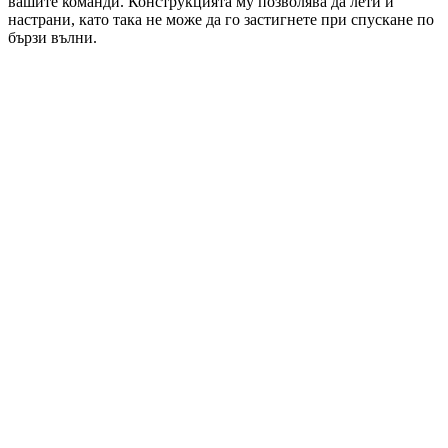
вашите команди. Конструкцията му позволява да лети и
настрани, като така не може да го застигнете при спускане по
бързи вълни.