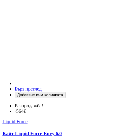
Бърз преглед
Добавяне към количката
Разпродажба!
-564€
Liquid Force
Кайт Liquid Force Envy 6.0