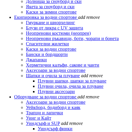
Долнища за сноуборд и ски
Якета за сноуборд и ски
Каски за зимни спортове
Екипировка за водни спортове
add
remove
Гмуркане и шнорхелинг
Блузи от ликра с UV защита
Неопренови костюми (неопрен)
Неопренови ръкавици, боти, чорапи и бонета
Спасителни жилетки
Каски за водни спортове
Бански и бордшорти
Джапанки
Херметични калъфи, сакове и чанти
Аксесоари за водни спортове
Шапки и очила за плуване
add
remove
Плувни шапки, шапки за плуване
Плувни очила, очила за плуване
Плувни аксесоари
Оборудване за водни спортове
add
remove
Аксесоари за водни спортове
Уейкборд, бодиборд и каяк
Трапци и лапички
Уинг и Кайт
Уиндсърф и SUP
add
remove
Уиндсърф финки