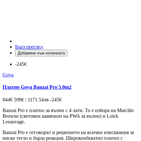
Бърз преглед
Добавяне към количката
-245€
Goya
Платно Goya Banzai Pro 5.0m2
844€
599€ / 1171.54лв
-245€
Banzai Pro е платно за вълни с 4 лати. То е избора на Marcilio
Browne (световен шампион на PWA за вълни) и Loick
Lesauvage.
Banzai Pro е отговорът и решението на всички изисквания за
ниско тегло и бърза реакция. Широкообхватно платно с