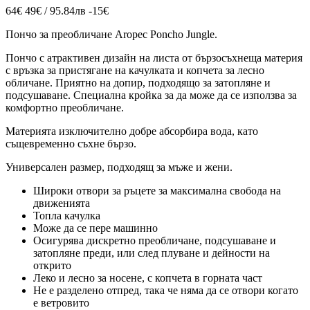
64€
49€ / 95.84лв
-15€
Пончо за преобличане Aropec Poncho Jungle.
Пончо с атрактивен дизайн на листа от бързосъхнеща материя
с връзка за пристягане на качулката и копчета за лесно
обличане. Приятно на допир, подходящо за затопляне и
подсушаване. Специална кройка за да може да се използва за
комфортно преобличане.
Материята изключително добре абсорбира вода, като
същевременно съхне бързо.
Универсален размер, подходящ за мъже и жени.
Широки отвори за ръцете за максимална свобода на
движенията
Топла качулка
Може да се пере машинно
Осигурява дискретно преобличане, подсушаване и
затопляне преди, или след плуване и дейности на
открито
Леко и лесно за носене, с копчета в горната част
Не е разделено отпред, така че няма да се отвори когато
е ветровито