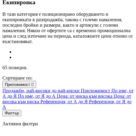
Екипировка
В тази категория е позиционирано оборудването и
екипировката в разпродажба, такова с големи намаления,
последни бройки и размери, както и артикули с големи
намаления. Някои от офертите са с временно промоционална
цена и след изтичане на периода, каталожните цени отново се
възстановяват.
65 позиции.
Сортиране по:
Приложимост

Продажби, най-високи до най-ниски
Приложимост
По име, от
А до Я
По име, от Я до А
Цена: от ниска към висока
Цена: от
висока към ниска
Референция, от А до Я
Референция, от Я до
А
Филтър
Активни филтри