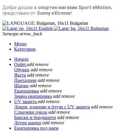
Добре дошли в
спортен магазин Sport eMotion
,
представен от
Sunny eXtreme
!
Bulgarian
English
Bulgarian
Затвори
arrow_back
Меню
Категории
Начало
Outlet
add
remove
Обувки
add
remove
Якета
add
remove
Панталони
add
remove
Шапки
add
remove
Екипировка
add
remove
Зимна екипировка
add
remove
UV защита
add
remove
Ликри, клинове и блузи с UV защита
add
remove
Слънчеви очила
add
remove
Бански и бордшорти
add
remove
Летни шапки
add
remove
Екипировка под наем