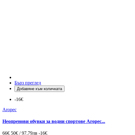
Бърз преглед
Добавяне към количката
-16€
Aropec
Неопренови обувки за водни спортове Aropec...
66€
50€ / 97.79лв
-16€