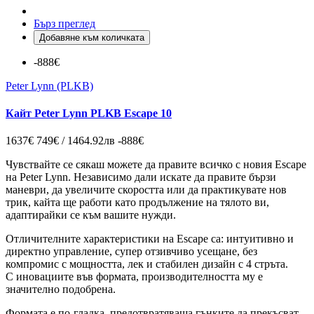
Бърз преглед
Добавяне към количката
-888€
Peter Lynn (PLKB)
Кайт Peter Lynn PLKB Escape 10
1637€
749€ / 1464.92лв
-888€
Чувствайте се сякаш можете да правите всичко с новия Escape
на Peter Lynn. Независимо дали искате да правите бързи
маневри, да увеличите скоростта или да практикувате нов
трик, кайта ще работи като продължение на тялото ви,
адаптирайки се към вашите нужди.
Отличителните характеристики на Escape са: интуитивно и
директно управление, супер отзивчиво усещане, без
компромис с мощността, лек и стабилен дизайн с 4 стръта.
С иновациите във формата, производителността му е
значително подобрена.
Формата е по-гладка, предотвратяваща гънките да прекъсват