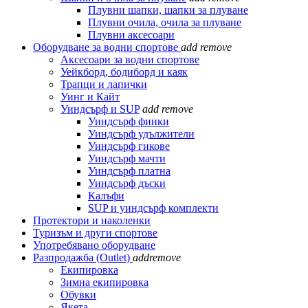
Плувни шапки, шапки за плуване
Плувни очила, очила за плуване
Плувни аксесоари
Оборудване за водни спортове
add
remove
Аксесоари за водни спортове
Уейкборд, бодиборд и каяк
Трапци и лапички
Уинг и Кайт
Уиндсърф и SUP
add
remove
Уиндсърф финки
Уиндсърф удължители
Уиндсърф гикове
Уиндсърф мачти
Уиндсърф платна
Уиндсърф дъски
Калъфи
SUP и уиндсърф комплекти
Протектори и наколенки
Туризъм и други спортове
Употребявано оборудване
Разпродажба (Outlet)
add
remove
Екипировка
Зимна екипировка
Обувки
Якета