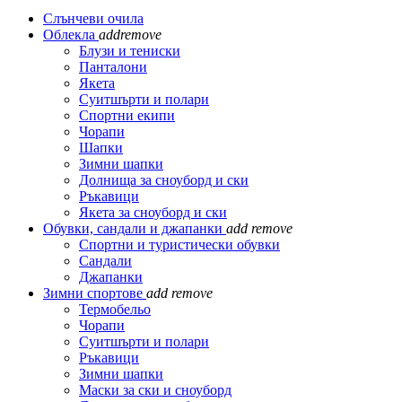
Слънчеви очила
Облекла
add
remove
Блузи и тениски
Панталони
Якета
Суитшърти и полари
Спортни екипи
Чорапи
Шапки
Зимни шапки
Долнища за сноуборд и ски
Ръкавици
Якета за сноуборд и ски
Обувки, сандали и джапанки
add
remove
Спортни и туристически обувки
Сандали
Джапанки
Зимни спортове
add
remove
Термобельо
Чорапи
Суитшърти и полари
Ръкавици
Зимни шапки
Маски за ски и сноуборд