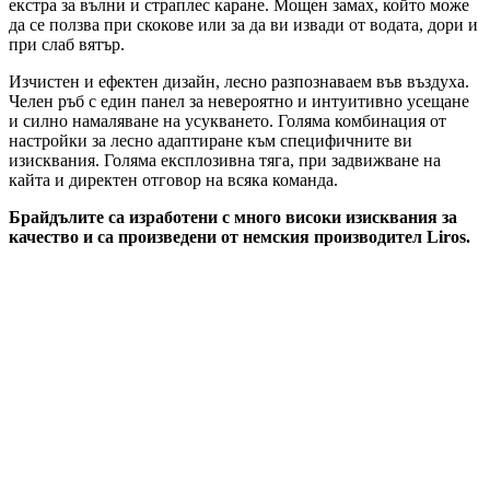
екстра за вълни и страплес каране. Мощен замах, който може
да се ползва при скокове или за да ви извади от водата, дори и
при слаб вятър.
Изчистен и ефектен дизайн, лесно разпознаваем във въздуха.
Челен ръб с един панел за невероятно и интуитивно усещане
и силно намаляване на усукването. Голяма комбинация от
настройки за лесно адаптиране към специфичните ви
изисквания. Голяма експлозивна тяга, при задвижване на
кайта и директен отговор на всяка команда.
Брайдълите са изработени с много високи изисквания за
качество и са произведени от немския производител Liros.