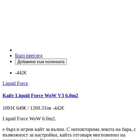
Бърз преглед
Добавяне към количката
-442€
Liquid Force
Кайт Liquid Force WoW V3 6.0m2
1091€
649€ / 1269.33лв
-442€
Liquid Force WoW 6.0m2.
е бърз и игрив кайт за вълни. С неповторима лекота на бара, с
възможност за настройки, кайта отговаря мигновенно на