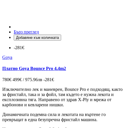
Бърз преглед
Добавяне към количката
-281€
Goya
Платно Goya Bounce Pro 4.4m2
780€
499€ / 975.96лв
-281€
Изключително лек и маневрен, Bounce Pro е подходящ, както
за фристайл, така и за фойл, там където е нужна лекота и
експлозивна тяга. Направено от здрав X-Ply и мрежа от
карбонови и кевларени нишки.
Динамичната подемна сила и лекотата на въртене го
превръщат в една безупречна фристайл машина.