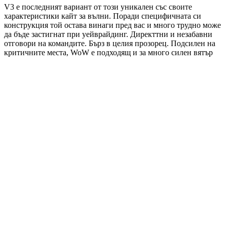
V3 е последният вариант от този уникален със своите
характеристики кайт за вълни. Поради специфичната си
конструкция той остава винаги пред вас и много трудно може
да бъде застигнат при уейврайдинг. Директтни и незабавни
отговори на командите. Бърз в целия прозорец. Подсилен на
критичните места, WoW е подходящ и за много силен вятър