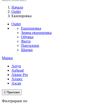
Начало
Outlet
Екипировка
Outlet
Екипировка
Зимна екипировка
Обувки
Якета
Панталони
Шапки
Марки
Aeryn
Airhead
Alpine Pro
Aropec
Ascan

Приложи
Филтриране по