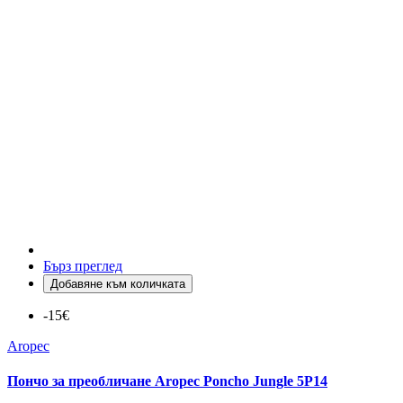
Бърз преглед
Добавяне към количката
-15€
Aropec
Пончо за преобличане Aropec Poncho Jungle 5P14