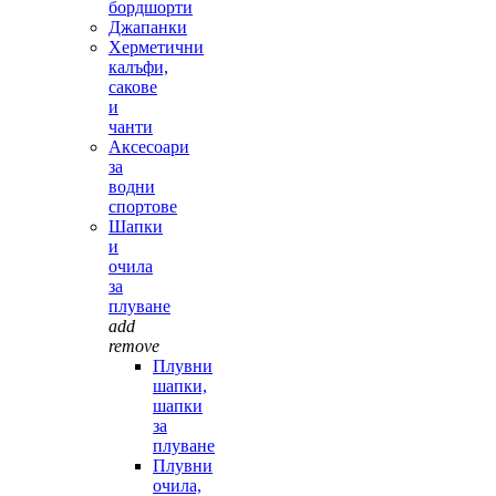
бордшорти
Джапанки
Херметични
калъфи,
сакове
и
чанти
Аксесоари
за
водни
спортове
Шапки
и
очила
за
плуване
add
remove
Плувни
шапки,
шапки
за
плуване
Плувни
очила,