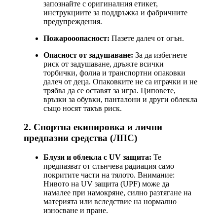
запознайте с оригиналния етикет,
инструкциите за поддръжка и фабричните
предупреждения.
Пожарооопасност:
Пазете далеч от огън.
Опасност от задушаване:
За да избегнете
риск от задушаване, дръжте всички
торбички, фолиа и транспортни опаковки
далеч от деца. Опаковките не са играчки и не
трябва да се оставят за игра. Циповете,
връзки за обувки, панталони и други облекла
също носят такъв риск.
2. Спортна екипировка и лични
предпазни средства (ЛПС)
Блузи и облекла с UV защита:
Те
предпазват от слънчева радиация само
покритите части на тялото. Внимание:
Нивото на UV защита (UPF) може да
намалее при намокряне, силно разтягане на
материята или вследствие на нормално
износване и пране.