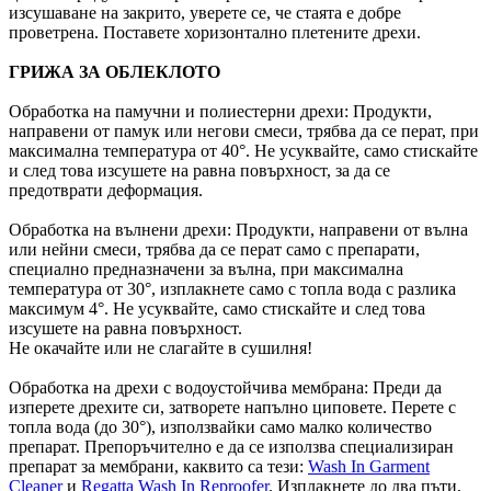
изсушаване на закрито, уверете се, че стаята е добре
проветрена. Поставете хоризонтално плетените дрехи.
ГРИЖА ЗА ОБЛЕКЛОТО
Обработка на памучни и полиестерни дрехи: Продукти,
направени от памук или негови смеси, трябва да се перат, при
максимална температура от 40°. Не усуквайте, само стискайте
и след това изсушете на равна повърхност, за да се
предотврати деформация.
Обработка на вълнени дрехи: Продукти, направени от вълна
или нейни смеси, трябва да се перат само с препарати,
специално предназначени за вълна, при максимална
температура от 30°, изплакнете само с топла вода с разлика
максимум 4°. Не усуквайте, само стискайте и след това
изсушете на равна повърхност.
Не окачайте или не слагайте в сушилня!
Обработка на дрехи с водоустойчива мембрана: Преди да
изперете дрехите си, затворете напълно циповете. Перете с
топла вода (до 30°), използвайки само малко количество
препарат. Препоръчително е да се използва специализиран
препарат за мембрани, каквито са тези:
Wash In Garment
Cleaner
и
Regatta Wash In Reproofer
. Изплакнете до два пъти,