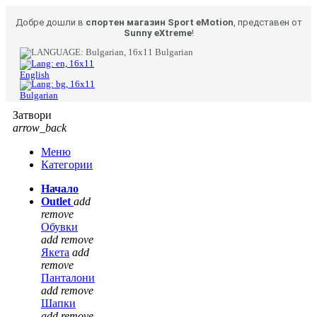
Добре дошли в
спортен магазин Sport eMotion
, представен от
Sunny eXtreme
!
Bulgarian
English
Bulgarian
Затвори
arrow_back
Меню
Категории
Начало
Outlet
add
remove
Обувки
add
remove
Якета
add
remove
Панталони
add
remove
Шапки
add
remove