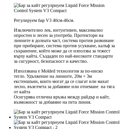
Регулируем бар V3 40см-46см.
Изключително лек, интуитивен, максимално
опростен и лесен за употреба. Протектори на
линиите в долната част, система против развиване
при прибиране, система против усукване, калъф за
съхранение, който може да се използва за тежест
върху кайта. Създаден по най-високите стандарти
за сигурност, безопасност и качество.
Използвана е Molded технология за по-ниско
тегло. Удължение на линиите, 20м + 3м
екстеншъни, които могат да се слагат или махат
лесно, възелчета за добавяне или отнемане на тяга
от кайта
Осигурява отлична връзка между райдър и кайт,
възможност за добавяне на пета линия.