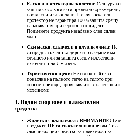
Каски и протекторни жилетки:
Осигуряват
защита само когато са правилно оразмерени,
поставени и закопчани. Никоя каска или
протектор не гарантира 100% защита срещу
наранявания при сериозен инцидент.
Подменете продукта незабавно след силен
удар.
Ски маски, слънчеви и плувни очила:
Не
са предназначени за директно гледане към
слънцето или за защита срещу изкуствени
източници на UV лъчи.
Туристически щеки:
Не използвайте за
понасяне на пълното тегло на тялото при
опасни преходи; проверявайте заключващите
механизми.
3. Водни спортове и плавателни
средства
Жилетки с плаваемост:
ВНИМАНИЕ!
Тези
продукти
НЕ са спасителни жилетки
. Те са
само помощно средство за плаваемост за