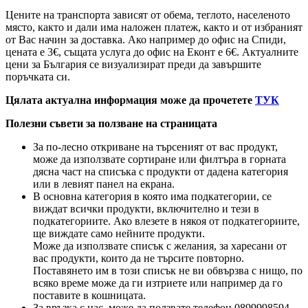
Цените на транспорта зависят от обема, теглото, населеното
място, както и дали има наложен платеж, както и от избраният
от Вас начин за доставка. Ако например до офис на Спиди,
цената е 3
€
, същата услуга до офис на Еконт е 6
€
. Актуалните
цени за България се визуализират преди да завършите
поръчката си.
Цялата актуална информация може да прочетете
ТУК
Полезни съвети за ползване на страницата
За по-лесно откриване на търсеният от вас продукт,
може да използвате сортиране или филтъра в горната
дясна част на списъка с продукти от дадена категория
или в левият панел на екрана.
В основна категория в която има подкатегории, се
виждат всички продукти, включително и тези в
подкатегориите. Ако влезете в някоя от подкатегориите,
ще виждате само нейните продукти.
Може да използвате списък с желания, за харесани от
вас продукти, които да не търсите повторно.
Поставянето им в този списък не ви обвързва с нищо, по
всяко време може да ги изтриете или например да го
поставите в кошницата.
За връзка с нас, може да ползвате телефон 0899998594