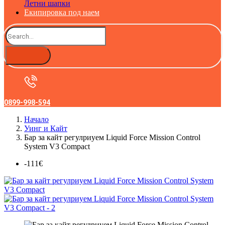
Летни шапки
Екипировка под наем
0899-998-594
Начало
Уинг и Кайт
Бар за кайт регулриуем Liquid Force Mission Control
System V3 Compact
-111€