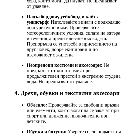
хора, които могат да плуват. Не предпазват
от удавяне.
Падълбордове, уейкборд и кайт /
уиндсърф:
Използвайте винаги с подходящо
осигурително въже. Проверявайте
метеорологичните условия, силата на вятъра
и теченията преди влизане във водата.
Препоръчва се употреба в присъствието на
друг човек, добре екипирани и по
възможност с жилетка.
Неопренови костюми и аксесоари:
Не
предпазват от хипотермия при
продължителен престой в екстремно студена
вода. Не предпазват от удавяне.
4. Дрехи, обувки и текстилни аксесоари
Облекло:
Проверявайте за свободни връзки
или елементи, които могат да се закачат при
спорт или движение, включително при
детските.
Обувки и ботуши:
Уверете се, че подметката