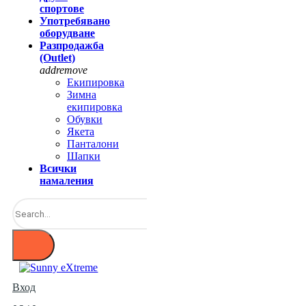
спортове
Употребявано
оборудване
Разпродажба
(Outlet)
add
remove
Екипировка
Зимна
екипировка
Обувки
Якета
Панталони
Шапки
Всички
намаления
Вход