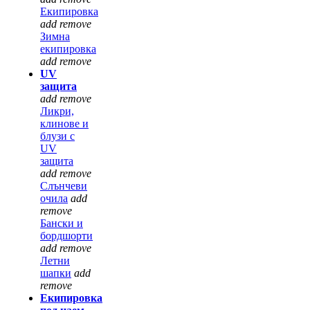
Екипировка
add
remove
Зимна
екипировка
add
remove
UV
защита
add
remove
Ликри,
клинове и
блузи с
UV
защита
add
remove
Слънчеви
очила
add
remove
Бански и
бордшорти
add
remove
Летни
шапки
add
remove
Екипировка