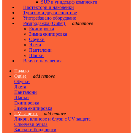
SUP и уиндсърф комплекти
Протектори и наколенки
Туризъм и други спортове
Употребявано оборудване
Разпродажба (Outlet)
add
remove
Екипировка
Зимна екипировка
Обувки
Якета
Панталони
Шапки
Всички намаления
Начало
Outlet
add
remove
Обувки
Якета
Панталони
Шапки
Екипировка
Зимна екипировка
UV защита
add
remove
Ликри, клинове и блузи с UV защита
Слънчеви очила
Бански и бордшорти