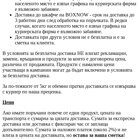
населеното място е извън графика на куриерската фирма
е възможно забавяне.
Доставка до шкафче на
BOXNOW
- срок на доставка до
3 работни дни след обработка на поръчката. В редки
случаи, когато населеното място е извън графика на
куриерската фирма е възможно забавяне.
Доставката при други условия не е безплатна и е за
сметка на клиента.
В условията за безплатна доставка НЕ влизат рекламации,
замени, връщания и продукти за които е договорена цена,
различна от продажната. Продукти с намалени цени
участващи в кампании могат да бъдат включени в условията
за безплатна доставка.
За по-тежките от 5кг и обемни пратки доставката се извършва
с куриер по наша преценка.
Цени
Ако имате поръчани повече от един продукт, цената на
транспорта е сумарна за цялата доставка. Сумата за експресна
доставка или доставка с фиксиран час се заплаща
допълнително. Сумата за наложен платеж (около 2%) и не
влиза в цената на доставката, но
остава за наша сметка
!