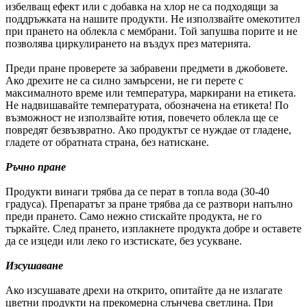
избелващ ефект или с добавка на хлор не са подходящи за
поддръжката на нашите продукти. Не използвайте омекотител
при прането на облекла с мембрани. Той запушва порите и не
позволява циркулирането на въздух през материята.
Преди пране проверете за забравени предмети в джобовете.
Ако дрехите не са силно замърсени, не ги перете с
максималното време или температура, маркирани на етикета.
Не надвишавайте температурата, обозначена на етикета! По
възможност не използвайте ютия, повечето облекла ще се
повредят безвъзвратно. Ако продуктът се нуждае от гладене,
гладете от обратната страна, без натискане.
Ръчно пране
Продукти винаги трябва да се перат в топла вода (30-40
градуса). Препаратът за пране трябва да се разтвори напълно
преди прането. Само нежно стискайте продукта, не го
търкайте. След прането, изплакнете продукта добре и оставете
да се изцеди или леко го изстискате, без усукване.
Изсушаване
Ако изсушавате дрехи на открито, опитайте да не излагате
цветни продукти на прекомерна слънчева светлина. При