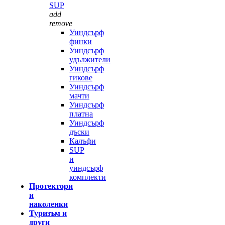
SUP
add
remove
Уиндсърф
финки
Уиндсърф
удължители
Уиндсърф
гикове
Уиндсърф
мачти
Уиндсърф
платна
Уиндсърф
дъски
Калъфи
SUP
и
уиндсърф
комплекти
Протектори
и
наколенки
Туризъм и
други