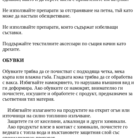
Не използвайте препарати за отстраняване на петна, тъй като
може да настъпи обезцветяване.
Не използвайте препарати, които съдържат избелващи
съставки.
Поддържайте текстилните аксесоари по същия начин като
дрехите.
ОБУВКИ
Обувките трябва да се почистват с подходяща четка, мека
кърпа или влажна гъба. Гладката кожа трябва да се обработва
с вакса. Избягвайте намокрянето, то нарушава външния вид и
ги деформира. Ако обувките се намокрят, внимателно ги
почистете, изсушите и обработете с продукт, предназначен за
съответния тип материя.
Избягвайте излагането на продуктите на открит огън или
източници на силно топлинно излъчване.
Защитете ги от киселини, алкалоиди и други химикали.
Ако продуктът влезе в контакт с химикали, почистете го
веднага с топла вода и възстановете защитния слой със
специализиран препарат.