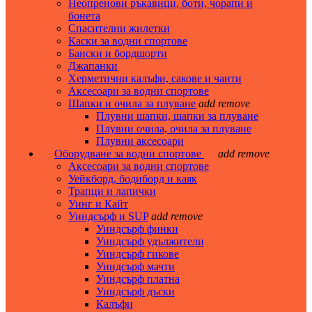
Неопренови ръкавици, боти, чорапи и
бонета
Спасителни жилетки
Каски за водни спортове
Бански и бордшорти
Джапанки
Херметични калъфи, сакове и чанти
Аксесоари за водни спортове
Шапки и очила за плуване
add
remove
Плувни шапки, шапки за плуване
Плувни очила, очила за плуване
Плувни аксесоари
Оборудване за водни спортове
add
remove
Аксесоари за водни спортове
Уейкборд, бодиборд и каяк
Трапци и лапички
Уинг и Кайт
Уиндсърф и SUP
add
remove
Уиндсърф финки
Уиндсърф удължители
Уиндсърф гикове
Уиндсърф мачти
Уиндсърф платна
Уиндсърф дъски
Калъфи