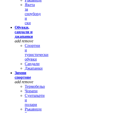
Ръкавици
Якета
за
сноуборд
и
ски
Обувки,
сандали и
джапанки
add
remove
Спортни
и
туристически
обувки
Сандали
Джапанки
Зимни
спортове
add
remove
Термобельо
Чорапи
Суитшърти
и
полари
Ръкавици