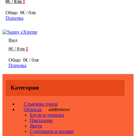
0€ / 0лв
0
Общо
0€ / 0лв
Поръчка
Вход
0€ / 0лв
0
Общо
0€ / 0лв
Поръчка
Категории
Слънчеви очила
Облекла
add
remove
Блузи и тениски
Панталони
Якета
Суитшърти и полари