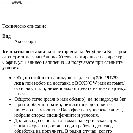
Техническо описание
Вид
Аксесоари
Безплатна доставка
на територията на Република България
от спортен магазин Sunny eXtreme, намиращ се на адрес гр.
София, ул. Галилео Галилей №20 получавате при следните
условия:
Общата стойност на покупката да е над
50
€
97.79
/
лева
при избор на доставка с BOXNOW или автомат/
офис на Спиди
, независимо от цената на всеки артикул
в нея.
Общото тегло (реално или обемно), да не надвърля 5кг.
При по-обемни пратки, безплатните доставки се
получават в уточнен с Вас офис на куриерска фирма,
избрана според специфичните и условия.
Доставка до офис или автомат на куриерска фирма
Спиди - срок на доставка един работен ден след
обработка на поръчката. В редки случаи, когато