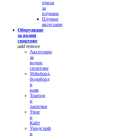
очила
за
плуване
Плувни
аксесоари
Оборудване
за водни
спортове
add
remove
Аксесоари
за
водни
спортове
Уейкборд,
бодиборд
и
каяк
Трапци
и
лапички
Уинг
и
Кайт
Уиндсърф
и