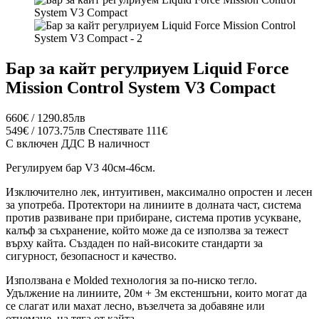
Бар за кайт регулриуем Liquid Force
Mission Control System V3 Compact
660€ / 1290.85лв
549€ / 1073.75лв
Спестявате 111€
С включен ДДС
В наличност
Регулируем бар V3 40см-46см.
Изключително лек, интуитивен, максимално опростен и лесен
за употреба. Протектори на линиите в долната част, система
против развиване при прибиране, система против усукване,
калъф за съхранение, който може да се използва за тежест
върху кайта. Създаден по най-високите стандарти за
сигурност, безопасност и качество.
Използвана е Molded технология за по-ниско тегло.
Удължение на линиите, 20м + 3м екстеншъни, които могат да
се слагат или махат лесно, възелчета за добавяне или
отнемане на тяга от кайта