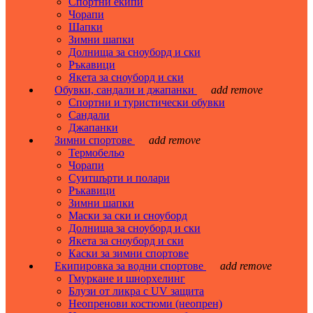
Спортни екипи
Чорапи
Шапки
Зимни шапки
Долнища за сноуборд и ски
Ръкавици
Якета за сноуборд и ски
Обувки, сандали и джапанки
add
remove
Спортни и туристически обувки
Сандали
Джапанки
Зимни спортове
add
remove
Термобельо
Чорапи
Суитшърти и полари
Ръкавици
Зимни шапки
Маски за ски и сноуборд
Долнища за сноуборд и ски
Якета за сноуборд и ски
Каски за зимни спортове
Екипировка за водни спортове
add
remove
Гмуркане и шнорхелинг
Блузи от ликра с UV защита
Неопренови костюми (неопрен)