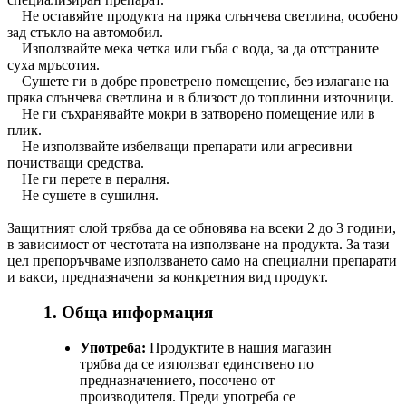
Не оставяйте продукта на пряка слънчева светлина, особено
зад стъкло на автомобил.
Използвайте мека четка или гъба с вода, за да отстраните
суха мръсотия.
Сушете ги в добре проветрено помещение, без излагане на
пряка слънчева светлина и в близост до топлинни източници.
Не ги съхранявайте мокри в затворено помещение или в
плик.
Не използвайте избелващи препарати или агресивни
почистващи средства.
Не ги перете в пералня.
Не сушете в сушилня.
Защитният слой трябва да се обновява на всеки 2 до 3 години,
в зависимост от честотата на използване на продукта. За тази
цел препоръчваме използването само на специални препарати
и вакси, предназначени за конкретния вид продукт.
1. Обща информация
Употреба:
Продуктите в нашия магазин
трябва да се използват единствено по
предназначението, посочено от
производителя. Преди употреба се