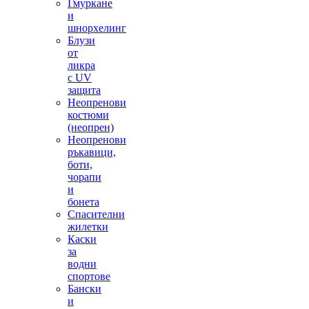
Гмуркане
и
шнорхелинг
Блузи
от
ликра
с UV
защита
Неопренови
костюми
(неопрен)
Неопренови
ръкавици,
боти,
чорапи
и
бонета
Спасителни
жилетки
Каски
за
водни
спортове
Бански
и