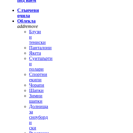
под наем
Слънчеви
очила
Облекла
add
remove
Блузи
и
тениски
Панталони
Якета
Суитшърти
и
полари
Спортни
екипи
Чорапи
Шапки
Зимни
шапки
Долнища
за
сноуборд
и
ски