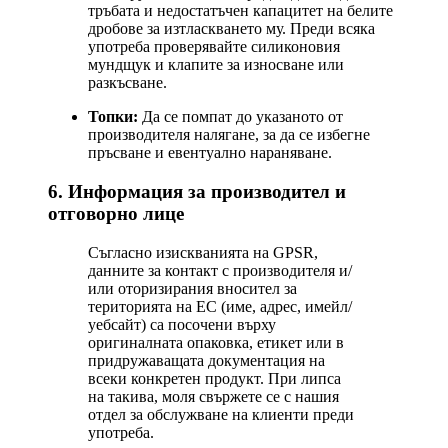
тръбата и недостатъчен капацитет на белите
дробове за изтласкването му. Преди всяка
употреба проверявайте силиконовия
мундщук и клапите за износване или
разкъсване.
Топки:
Да се помпат до указаното от
производителя налягане, за да се избегне
пръсване и евентуално нараняване.
6. Информация за производител и
отговорно лице
Съгласно изискванията на GPSR,
данните за контакт с производителя и/
или оторизирания вносител за
територията на ЕС (име, адрес, имейл/
уебсайт) са посочени върху
оригиналната опаковка, етикет или в
придружаващата документация на
всеки конкретен продукт. При липса
на такива, моля свържете се с нашия
отдел за обслужване на клиенти преди
употреба.