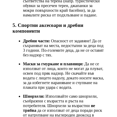
съответства на терена (напр. туристически
обувки за пресечен терен, джапанки за
мокри повърхности край басейни), за да
намалите риска от подхлъзване и падане.
5. Спортни аксесоари и дребни
компоненти
Дребни части:
Опасност от задавяне! Да се
съхраняват на места, недостъпни за деца под
3 години. По-големите деца, да не се оставят
без надзор с тях.
Маски за гмуркане и плавници:
Да не се
използват от лица, които не могат да плуват,
освен под пряк надзор. Не скачайте във
водата с лицето надолу, докато носите маска,
за да избегнете нараняване и счупване на
плаката при удара с водата.
Шнорхели:
Използвайте само шнорхели,
съобразени с възрастта и ръста на
потребителя. Шнорхели за възрастни
не
трябва
да се използват от деца поради риск
от натрупване на въглероден диоксид в