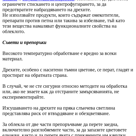
ограничете стискането и центрофугирането, за да
предотвратите набраздяването на дрехите.
Не използвайте продукти, които съдържат омекотители,
препарати против петна или такива за избелване, тъй като
тези вещества намаляват функционалните свойства на
облеклото.
Съвети и препоръки
Високото температурно обработване е вредно за всеки
материал.
Дрехите, особено с наситени тъмни цветове, се перат, гладят и
простират на обратната страна.
В случай, че не сте сигурни относно методите на обработка
или, ако не знаете как да отстраните замърсяванията, не
експериментирайте.
Изсушаването на дрехите на пряка слънчева светлина
представлява риск от втвърдяване и обезцветяване.
За облекла от две части препоръчваме да перете заедна,
включително разглобяемите части, за да запазите цветовете
еднакви, както и да перете якета с прикачените им качулки.