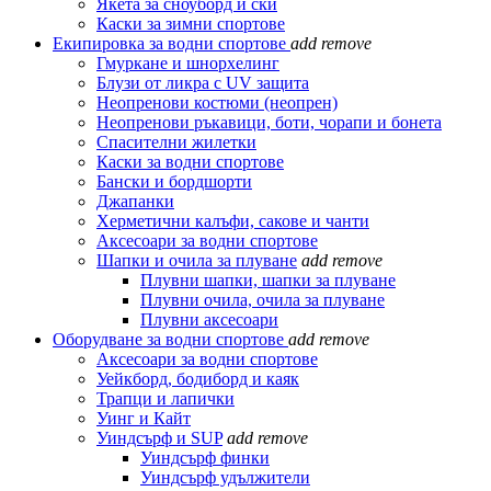
Якета за сноуборд и ски
Каски за зимни спортове
Екипировка за водни спортове
add
remove
Гмуркане и шнорхелинг
Блузи от ликра с UV защита
Неопренови костюми (неопрен)
Неопренови ръкавици, боти, чорапи и бонета
Спасителни жилетки
Каски за водни спортове
Бански и бордшорти
Джапанки
Херметични калъфи, сакове и чанти
Аксесоари за водни спортове
Шапки и очила за плуване
add
remove
Плувни шапки, шапки за плуване
Плувни очила, очила за плуване
Плувни аксесоари
Оборудване за водни спортове
add
remove
Аксесоари за водни спортове
Уейкборд, бодиборд и каяк
Трапци и лапички
Уинг и Кайт
Уиндсърф и SUP
add
remove
Уиндсърф финки
Уиндсърф удължители