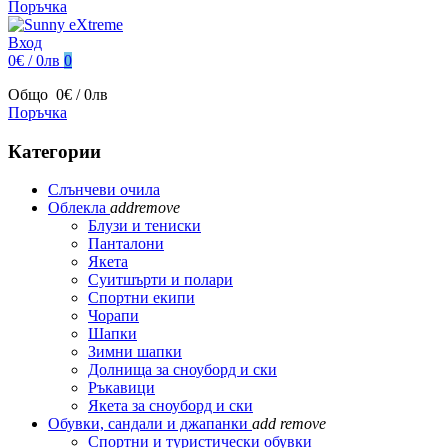
Поръчка
Вход
0€ / 0лв
0
Общо
0€ / 0лв
Поръчка
Категории
Слънчеви очила
Облекла
add
remove
Блузи и тениски
Панталони
Якета
Суитшърти и полари
Спортни екипи
Чорапи
Шапки
Зимни шапки
Долнища за сноуборд и ски
Ръкавици
Якета за сноуборд и ски
Обувки, сандали и джапанки
add
remove
Спортни и туристически обувки