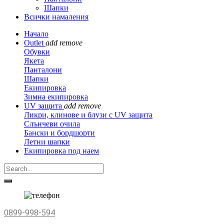
Шапки
Всички намаления
Начало
Outlet
add
remove
Обувки
Якета
Панталони
Шапки
Екипировка
Зимна екипировка
UV защита
add
remove
Ликри, клинове и блузи с UV защита
Слънчеви очила
Бански и бордшорти
Летни шапки
Екипировка под наем
0899-998-594