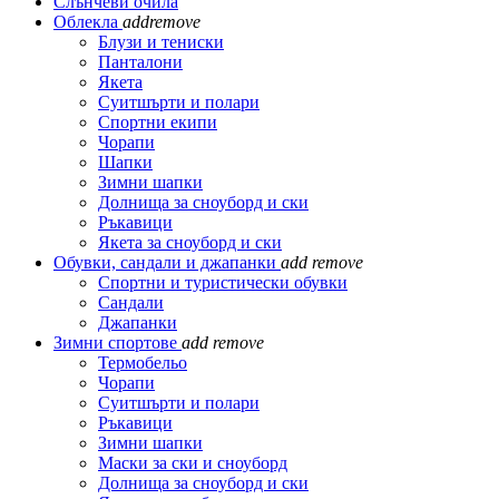
Слънчеви очила
Облекла
add
remove
Блузи и тениски
Панталони
Якета
Суитшърти и полари
Спортни екипи
Чорапи
Шапки
Зимни шапки
Долнища за сноуборд и ски
Ръкавици
Якета за сноуборд и ски
Обувки, сандали и джапанки
add
remove
Спортни и туристически обувки
Сандали
Джапанки
Зимни спортове
add
remove
Термобельо
Чорапи
Суитшърти и полари
Ръкавици
Зимни шапки
Маски за ски и сноуборд
Долнища за сноуборд и ски