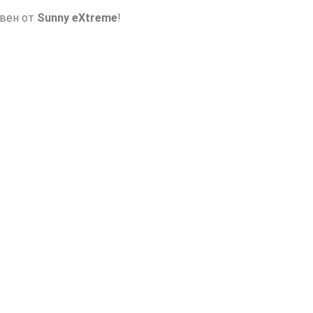
авен от
Sunny eXtreme
!