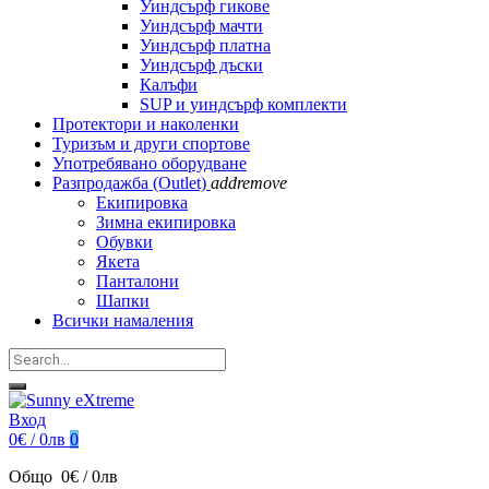
Уиндсърф гикове
Уиндсърф мачти
Уиндсърф платна
Уиндсърф дъски
Калъфи
SUP и уиндсърф комплекти
Протектори и наколенки
Туризъм и други спортове
Употребявано оборудване
Разпродажба (Outlet)
add
remove
Екипировка
Зимна екипировка
Обувки
Якета
Панталони
Шапки
Всички намаления
Вход
0€ / 0лв
0
Общо
0€ / 0лв