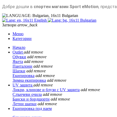
Добре дошли в
спортен магазин Sport eMotion
, предст
Bulgarian
English
Bulgarian
Затвори
arrow_back
Меню
Категории
Начало
Outlet
add
remove
Обувки
add
remove
Якета
add
remove
Панталони
add
remove
Шапки
add
remove
Екипировка
add
remove
Зимна екипировка
add
remove
UV защита
add
remove
Ликри, клинове и блузи с UV защита
add
remove
Слънчеви очила
add
remove
Бански и бордшорти
add
remove
Летни шапки
add
remove
Екипировка под наем