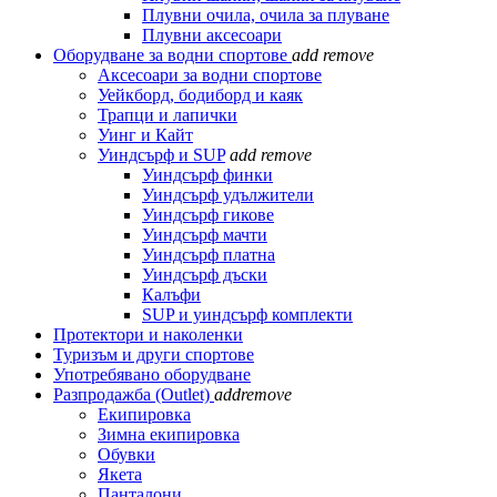
Плувни очила, очила за плуване
Плувни аксесоари
Оборудване за водни спортове
add
remove
Аксесоари за водни спортове
Уейкборд, бодиборд и каяк
Трапци и лапички
Уинг и Кайт
Уиндсърф и SUP
add
remove
Уиндсърф финки
Уиндсърф удължители
Уиндсърф гикове
Уиндсърф мачти
Уиндсърф платна
Уиндсърф дъски
Калъфи
SUP и уиндсърф комплекти
Протектори и наколенки
Туризъм и други спортове
Употребявано оборудване
Разпродажба (Outlet)
add
remove
Екипировка
Зимна екипировка
Обувки
Якета
Панталони