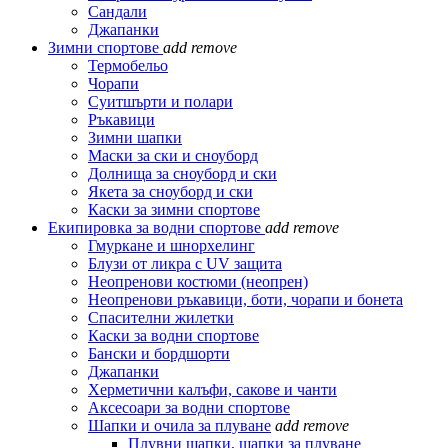
Сандали
Джапанки
Зимни спортове
add
remove
Термобельо
Чорапи
Суитшърти и полари
Ръкавици
Зимни шапки
Маски за ски и сноуборд
Долнища за сноуборд и ски
Якета за сноуборд и ски
Каски за зимни спортове
Екипировка за водни спортове
add
remove
Гмуркане и шнорхелинг
Блузи от ликра с UV защита
Неопренови костюми (неопрен)
Неопренови ръкавици, боти, чорапи и бонета
Спасителни жилетки
Каски за водни спортове
Бански и бордшорти
Джапанки
Херметични калъфи, сакове и чанти
Аксесоари за водни спортове
Шапки и очила за плуване
add
remove
Плувни шапки, шапки за плуване