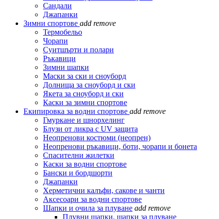
Сандали
Джапанки
Зимни спортове
add
remove
Термобельо
Чорапи
Суитшърти и полари
Ръкавици
Зимни шапки
Маски за ски и сноуборд
Долнища за сноуборд и ски
Якета за сноуборд и ски
Каски за зимни спортове
Екипировка за водни спортове
add
remove
Гмуркане и шнорхелинг
Блузи от ликра с UV защита
Неопренови костюми (неопрен)
Неопренови ръкавици, боти, чорапи и бонета
Спасителни жилетки
Каски за водни спортове
Бански и бордшорти
Джапанки
Херметични калъфи, сакове и чанти
Аксесоари за водни спортове
Шапки и очила за плуване
add
remove
Плувни шапки, шапки за плуване