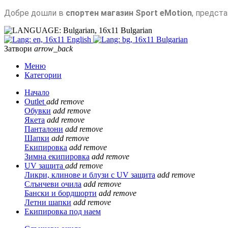
Добре дошли в
спортен магазин Sport eMotion
, предст
Bulgarian
English
Bulgarian
Затвори
arrow_back
Меню
Категории
Начало
Outlet
add
remove
Обувки
add
remove
Якета
add
remove
Панталони
add
remove
Шапки
add
remove
Екипировка
add
remove
Зимна екипировка
add
remove
UV защита
add
remove
Ликри, клинове и блузи с UV защита
add
remove
Слънчеви очила
add
remove
Бански и бордшорти
add
remove
Летни шапки
add
remove
Екипировка под наем