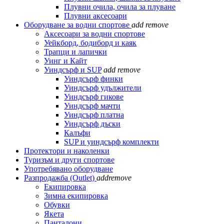
Плувни очила, очила за плуване
Плувни аксесоари
Оборудване за водни спортове
add
remove
Аксесоари за водни спортове
Уейкборд, бодиборд и каяк
Трапци и лапички
Уинг и Кайт
Уиндсърф и SUP
add
remove
Уиндсърф финки
Уиндсърф удължители
Уиндсърф гикове
Уиндсърф мачти
Уиндсърф платна
Уиндсърф дъски
Калъфи
SUP и уиндсърф комплекти
Протектори и наколенки
Туризъм и други спортове
Употребявано оборудване
Разпродажба (Outlet)
add
remove
Екипировка
Зимна екипировка
Обувки
Якета
Панталони