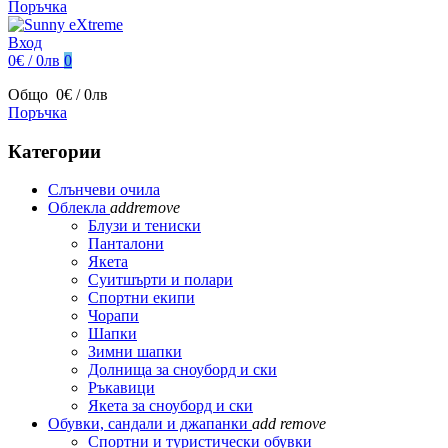
Поръчка
Вход
0€ / 0лв
0
Общо
0€ / 0лв
Поръчка
Категории
Слънчеви очила
Облекла
add
remove
Блузи и тениски
Панталони
Якета
Суитшърти и полари
Спортни екипи
Чорапи
Шапки
Зимни шапки
Долнища за сноуборд и ски
Ръкавици
Якета за сноуборд и ски
Обувки, сандали и джапанки
add
remove
Спортни и туристически обувки