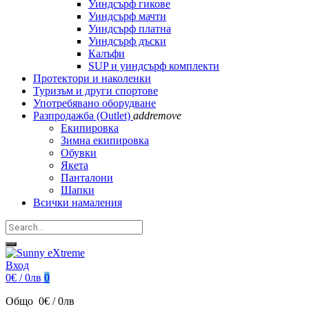
Уиндсърф гикове
Уиндсърф мачти
Уиндсърф платна
Уиндсърф дъски
Калъфи
SUP и уиндсърф комплекти
Протектори и наколенки
Туризъм и други спортове
Употребявано оборудване
Разпродажба (Outlet)
add
remove
Екипировка
Зимна екипировка
Обувки
Якета
Панталони
Шапки
Всички намаления
Вход
0€ / 0лв
0
Общо
0€ / 0лв