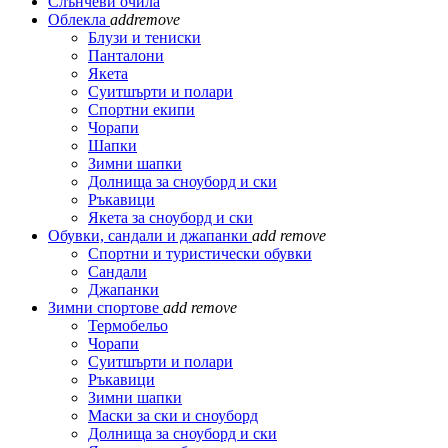
Слънчеви очила
Облекла
add
remove
Блузи и тениски
Панталони
Якета
Суитшърти и полари
Спортни екипи
Чорапи
Шапки
Зимни шапки
Долнища за сноуборд и ски
Ръкавици
Якета за сноуборд и ски
Обувки, сандали и джапанки
add
remove
Спортни и туристически обувки
Сандали
Джапанки
Зимни спортове
add
remove
Термобельо
Чорапи
Суитшърти и полари
Ръкавици
Зимни шапки
Маски за ски и сноуборд
Долнища за сноуборд и ски