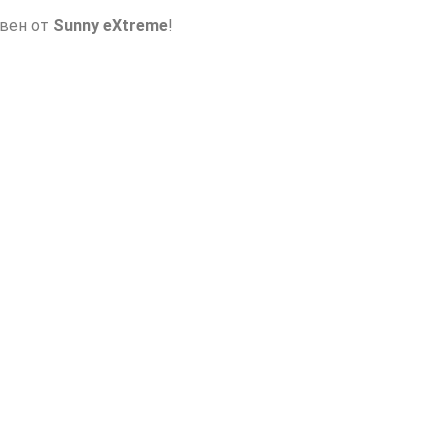
авен от
Sunny eXtreme
!