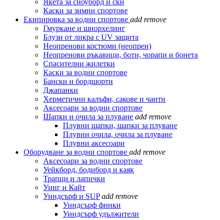
Якета за сноуборд и ски
Каски за зимни спортове
Екипировка за водни спортове
add
remove
Гмуркане и шнорхелинг
Блузи от ликра с UV защита
Неопренови костюми (неопрен)
Неопренови ръкавици, боти, чорапи и бонета
Спасителни жилетки
Каски за водни спортове
Бански и бордшорти
Джапанки
Херметични калъфи, сакове и чанти
Аксесоари за водни спортове
Шапки и очила за плуване
add
remove
Плувни шапки, шапки за плуване
Плувни очила, очила за плуване
Плувни аксесоари
Оборудване за водни спортове
add
remove
Аксесоари за водни спортове
Уейкборд, бодиборд и каяк
Трапци и лапички
Уинг и Кайт
Уиндсърф и SUP
add
remove
Уиндсърф финки
Уиндсърф удължители