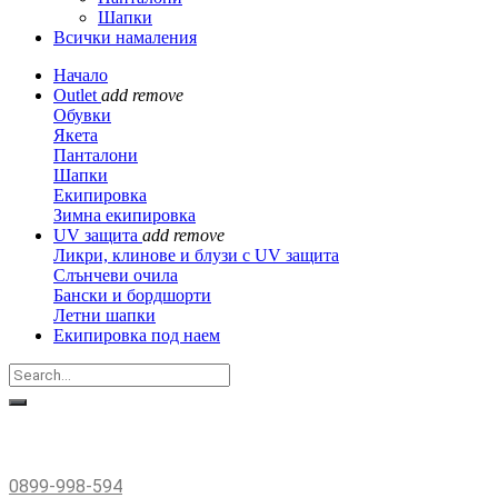
Шапки
Всички намаления
Начало
Outlet
add
remove
Обувки
Якета
Панталони
Шапки
Екипировка
Зимна екипировка
UV защита
add
remove
Ликри, клинове и блузи с UV защита
Слънчеви очила
Бански и бордшорти
Летни шапки
Екипировка под наем
0899-998-594