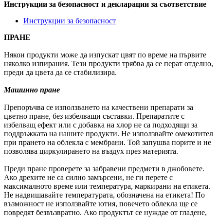
Инструкции за безопасност и декларации за съответствие
Инструкции за безопасност
ПРАНЕ
Някои продукти може да изпускат цвят по време на първите
няколко изпирания. Тези продукти трябва да се перат отделно,
преди да цвета да се стабилизира.
Машинно пране
Препоръчва се използването на качествени препарати за
цветно пране, без избелващи съставки. Препаратите с
избелващ ефект или с добавка на хлор не са подходящи за
поддръжката на нашите продукти. Не използвайте омекотител
при прането на облекла с мембрани. Той запушва порите и не
позволява циркулирането на въздух през материята.
Преди пране проверете за забравени предмети в джобовете.
Ако дрехите не са силно замърсени, не ги перете с
максималното време или температура, маркирани на етикета.
Не надвишавайте температурата, обозначена на етикета! По
възможност не използвайте ютия, повечето облекла ще се
повредят безвъзвратно. Ако продуктът се нуждае от гладене,