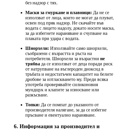
без надзор с тях.
Маски за гмуркане и плавници:
Да не се
използват от лица, които не могат да плуват,
освен под пряк надзор. Не скачайте във
водата с лицето надолу, докато носите маска,
за да избегнете нараняване и счупване на
плаката при удара с водата.
Шнорхели:
Използвайте само шнорхели,
съобразени с възрастта и ръста на
потребителя. Шнорхели за възрастни
не
трябва
да се използват от деца поради риск
от натрупване на въглероден диоксид в
тръбата и недостатъчен капацитет на белите
дробове за изтласкването му. Преди всяка
употреба проверявайте силиконовия
мундщук и клапите за износване или
разкъсване.
Топки:
Да се помпат до указаното от
производителя налягане, за да се избегне
пръсване и евентуално нараняване.
6. Информация за производител и