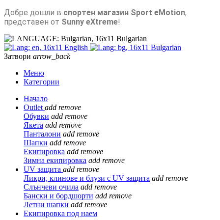
Добре дошли в
спортен магазин Sport eMotion
,
представен от
Sunny eXtreme
!
Bulgarian
English
Bulgarian
Затвори
arrow_back
Меню
Категории
Начало
Outlet
add
remove
Обувки
add
remove
Якета
add
remove
Панталони
add
remove
Шапки
add
remove
Екипировка
add
remove
Зимна екипировка
add
remove
UV защита
add
remove
Ликри, клинове и блузи с UV защита
add
remove
Слънчеви очила
add
remove
Бански и бордшорти
add
remove
Летни шапки
add
remove
Екипировка под наем