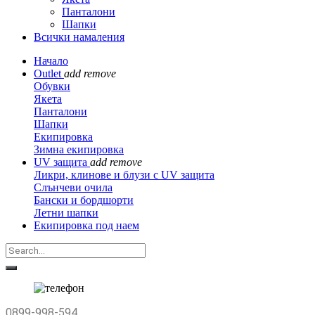
Панталони
Шапки
Всички намаления
Начало
Outlet
add
remove
Обувки
Якета
Панталони
Шапки
Екипировка
Зимна екипировка
UV защита
add
remove
Ликри, клинове и блузи с UV защита
Слънчеви очила
Бански и бордшорти
Летни шапки
Екипировка под наем
0899-998-594