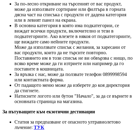
За по-лесно откриване на търсеният от вас продукт,
може да използвате сортиране или филтъра в горната
дясна част на списъка с продукти от дадена категория
или в левият панел на екрана.
В основна категория в която има подкатегории, се
виждат всички продукти, включително и тези в
подкатегориите. Ако влезете в някоя от подкатегориите,
ще виждате само нейните продукти.
Може да използвате списък с желания, за харесани от
вас продукти, които да не търсите повторно.
Поставянето им в този списък не ви обвързва с нищо, по
всяко време може да ги изтриете или например да го
поставите в кошницата.
За връзка с нас, може да ползвате телефон 0899998594
или контактната форма.
От падащото меню може да изберете до коя директория
да стигнете.
Натиснете логото или бутон "Начало", за да се върнете в
основната страница на магазина.
За пътуващите към екзотични дестинации
Статия за предпазване от опасното ултравиолетово
лъчение:
ТУК