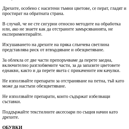
Дрехите, особено с наситени тъмни цветове, се перат, гладят и
простират на обратната страна.
В случай, че не сте сигурни относно методите на обработка
или, ако не знаете как да отстраните замърсяванията, не
експериментирайте.
Изсушаването на дрехите на пряка слънчева светлина
представлява риск от втвърдяване и обезцветяване.
За облекла от две части препоръчваме да перете заедна,
включително разглобяемите части, за да запазите цветовете
еднакви, както и да перете якета с прикачените им качулки.
Не използвайте препарати за отстраняване на петна, тъй като
може да настъпи обезцветяване.
Не използвайте препарати, които съдържат избелващи
съставки.
Поддържайте текстилните аксесоари по същия начин като
дрехите.
ОБУВКИ