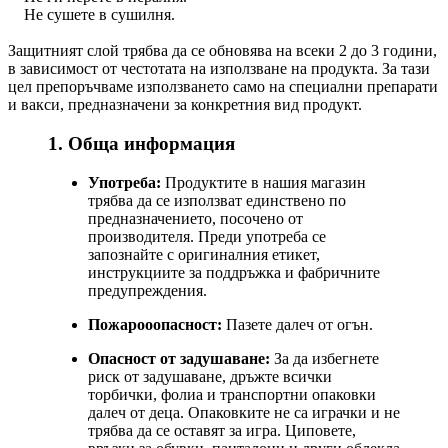
Не сушете в сушилня.
Защитният слой трябва да се обновява на всеки 2 до 3 години,
в зависимост от честотата на използване на продукта. За тази
цел препоръчваме използването само на специални препарати
и вакси, предназначени за конкретния вид продукт.
1. Обща информация
Употреба:
Продуктите в нашия магазин
трябва да се използват единствено по
предназначението, посочено от
производителя. Преди употреба се
запознайте с оригиналния етикет,
инструкциите за поддръжка и фабричните
предупреждения.
Пожарооопасност:
Пазете далеч от огън.
Опасност от задушаване:
За да избегнете
риск от задушаване, дръжте всички
торбички, фолиа и транспортни опаковки
далеч от деца. Опаковките не са играчки и не
трябва да се оставят за игра. Циповете,