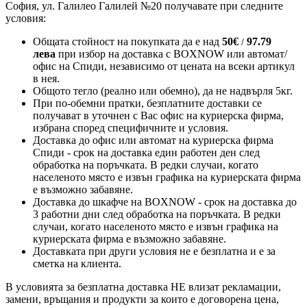
София, ул. Галилео Галилей №20 получавате при следните
условия:
Общата стойност на покупката да е над
50
€
97.79
/
лева
при избор на доставка с BOXNOW или автомат/
офис на Спиди
, независимо от цената на всеки артикул
в нея.
Общото тегло (реално или обемно), да не надвърля 5кг.
При по-обемни пратки, безплатните доставки се
получават в уточнен с Вас офис на куриерска фирма,
избрана според специфичните и условия.
Доставка до офис или автомат на куриерска фирма
Спиди - срок на доставка един работен ден след
обработка на поръчката. В редки случаи, когато
населеното място е извън графика на куриерската фирма
е възможно забавяне.
Доставка до шкафче на
BOXNOW
- срок на доставка до
3 работни дни след обработка на поръчката. В редки
случаи, когато населеното място е извън графика на
куриерската фирма е възможно забавяне.
Доставката при други условия не е безплатна и е за
сметка на клиента.
В условията за безплатна доставка НЕ влизат рекламации,
замени, връщания и продукти за които е договорена цена,