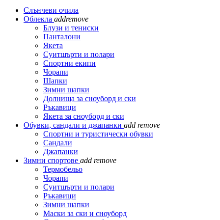
Слънчеви очила
Облекла
add
remove
Блузи и тениски
Панталони
Якета
Суитшърти и полари
Спортни екипи
Чорапи
Шапки
Зимни шапки
Долнища за сноуборд и ски
Ръкавици
Якета за сноуборд и ски
Обувки, сандали и джапанки
add
remove
Спортни и туристически обувки
Сандали
Джапанки
Зимни спортове
add
remove
Термобельо
Чорапи
Суитшърти и полари
Ръкавици
Зимни шапки
Маски за ски и сноуборд