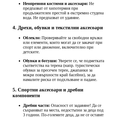
Неопренови костюми и аксесоари:
Не
предпазват от хипотермия при
продължителен престой в екстремно студена
вода. Не предпазват от удавяне.
4. Дрехи, обувки и текстилни аксесоари
Облекло:
Проверявайте за свободни връзки
или елементи, които могат да се закачат при
спорт или движение, включително при
детските.
Обувки и ботуши:
Уверете се, че подметката
съответства на терена (напр. туристически
обувки за пресечен терен, джапанки за
мокри повърхности край басейни), за да
намалите риска от подхлъзване и падане.
5. Спортни аксесоари и дребни
компоненти
Дребни части:
Опасност от задавяне! Да се
съхраняват на места, недостъпни за деца под
3 години. По-големите деца, да не се оставят