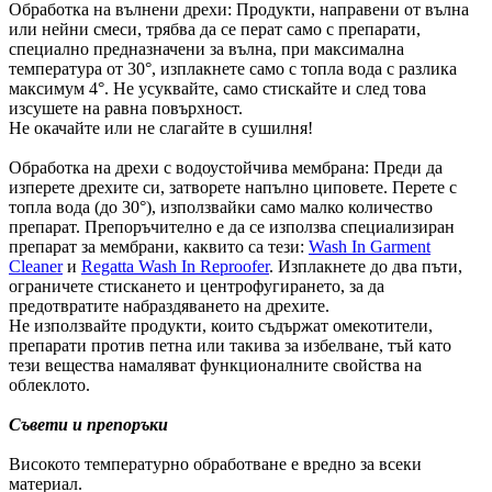
Обработка на вълнени дрехи: Продукти, направени от вълна
или нейни смеси, трябва да се перат само с препарати,
специално предназначени за вълна, при максимална
температура от 30°, изплакнете само с топла вода с разлика
максимум 4°. Не усуквайте, само стискайте и след това
изсушете на равна повърхност.
Не окачайте или не слагайте в сушилня!
Обработка на дрехи с водоустойчива мембрана: Преди да
изперете дрехите си, затворете напълно циповете. Перете с
топла вода (до 30°), използвайки само малко количество
препарат. Препоръчително е да се използва специализиран
препарат за мембрани, каквито са тези:
Wash In Garment
Cleaner
и
Regatta Wash In Reproofer
. Изплакнете до два пъти,
ограничете стискането и центрофугирането, за да
предотвратите набраздяването на дрехите.
Не използвайте продукти, които съдържат омекотители,
препарати против петна или такива за избелване, тъй като
тези вещества намаляват функционалните свойства на
облеклото.
Съвети и препоръки
Високото температурно обработване е вредно за всеки
материал.