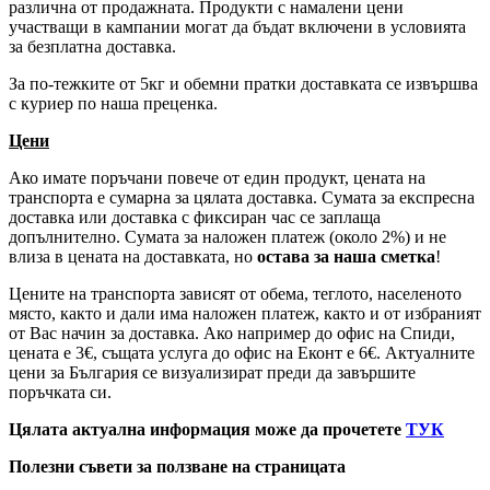
различна от продажната. Продукти с намалени цени
участващи в кампании могат да бъдат включени в условията
за безплатна доставка.
За по-тежките от 5кг и обемни пратки доставката се извършва
с куриер по наша преценка.
Цени
Ако имате поръчани повече от един продукт, цената на
транспорта е сумарна за цялата доставка. Сумата за експресна
доставка или доставка с фиксиран час се заплаща
допълнително. Сумата за наложен платеж (около 2%) и не
влиза в цената на доставката, но
остава за наша сметка
!
Цените на транспорта зависят от обема, теглото, населеното
място, както и дали има наложен платеж, както и от избраният
от Вас начин за доставка. Ако например до офис на Спиди,
цената е 3
€
, същата услуга до офис на Еконт е 6
€
. Актуалните
цени за България се визуализират преди да завършите
поръчката си.
Цялата актуална информация може да прочетете
ТУК
Полезни съвети за ползване на страницата