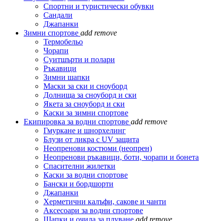
Спортни и туристически обувки
Сандали
Джапанки
Зимни спортове
add
remove
Термобельо
Чорапи
Суитшърти и полари
Ръкавици
Зимни шапки
Маски за ски и сноуборд
Долнища за сноуборд и ски
Якета за сноуборд и ски
Каски за зимни спортове
Екипировка за водни спортове
add
remove
Гмуркане и шнорхелинг
Блузи от ликра с UV защита
Неопренови костюми (неопрен)
Неопренови ръкавици, боти, чорапи и бонета
Спасителни жилетки
Каски за водни спортове
Бански и бордшорти
Джапанки
Херметични калъфи, сакове и чанти
Аксесоари за водни спортове
Шапки и очила за плуване
add
remove