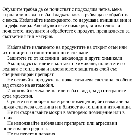
Обувките трябва да се почистват с подходяща четка, мека
кърпа или влажна гъба. Гладката кожа трябва да се обработва
с вакса. Избягвайте намокрянето, то нарушава външния вид и
ги деформира. Ако обувките се намокрят, внимателно ги
почистете, изсушите и обработете с продукт, предназначен за
съответния тип материя.
Избягвайте излагането на продуктите на открит огън или
източници на силно топлинно излъчване.
Защитете ги от киселини, алкалоиди и други химикали.
Ако продуктът влезе в контакт с химикали, почистете го
веднага с топла вода и възстановете защитния слой със
специализиран препарат.
Не оставяйте продукта на пряка слънчева светлина, особено
зад стъкло на автомобил.
Използвайте мека четка или гъба с вода, за да отстраните
суха мръсотия.
Сушете ги в добре проветрено помещение, без излагане на
пряка слънчева светлина и в близост до топлинни източници.
Не ги съхранявайте мокри в затворено помещение или в
плик.
Не използвайте избелващи препарати или агресивни
почистващи средства.
Не ги перете в пералня.