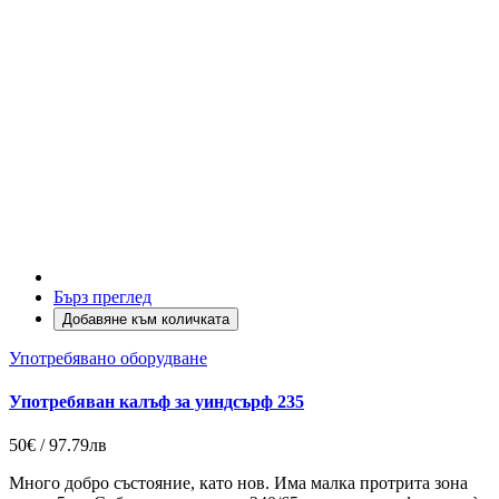
Бърз преглед
Добавяне към количката
Употребявано оборудване
Употребяван калъф за уиндсърф 235
50€ / 97.79лв
Много добро състояние, като нов. Има малка протрита зона