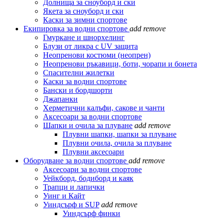
Долнища за сноуборд и ски
Якета за сноуборд и ски
Каски за зимни спортове
Екипировка за водни спортове
add
remove
Гмуркане и шнорхелинг
Блузи от ликра с UV защита
Неопренови костюми (неопрен)
Неопренови ръкавици, боти, чорапи и бонета
Спасителни жилетки
Каски за водни спортове
Бански и бордшорти
Джапанки
Херметични калъфи, сакове и чанти
Аксесоари за водни спортове
Шапки и очила за плуване
add
remove
Плувни шапки, шапки за плуване
Плувни очила, очила за плуване
Плувни аксесоари
Оборудване за водни спортове
add
remove
Аксесоари за водни спортове
Уейкборд, бодиборд и каяк
Трапци и лапички
Уинг и Кайт
Уиндсърф и SUP
add
remove
Уиндсърф финки