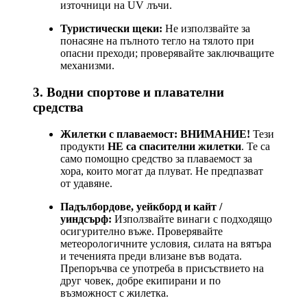
източници на UV лъчи.
Туристически щеки:
Не използвайте за
понасяне на пълното тегло на тялото при
опасни преходи; проверявайте заключващите
механизми.
3. Водни спортове и плавателни
средства
Жилетки с плаваемост:
ВНИМАНИЕ!
Тези
продукти
НЕ са спасителни жилетки
. Те са
само помощно средство за плаваемост за
хора, които могат да плуват. Не предпазват
от удавяне.
Падълбордове, уейкборд и кайт /
уиндсърф:
Използвайте винаги с подходящо
осигурително въже. Проверявайте
метеорологичните условия, силата на вятъра
и теченията преди влизане във водата.
Препоръчва се употреба в присъствието на
друг човек, добре екипирани и по
възможност с жилетка.