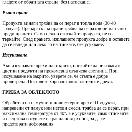
гладете от обратната страна, без натискане.
Ръчно пране
Продукти винаги трябва да се перат в топла вода (30-40
градуса). Препаратът за пране трябва да се разтвори напълно
преди прането. Само нежно стискайте продукта, не го
търкайте. След прането, изплакнете продукта добре и оставете
да се изцеди или леко го изстискате, без усукване.
Изсушаване
Ако изсушавате дрехи на открито, опитайте да не излагате
цветни продукти на прекомерна слънчева светлина. При
изсушаване на закрито, уверете се, че стаята е добре
проветрена. Поставете хоризонтално плетените дрехи.
ГРИЖА ЗА ОБЛЕКЛОТО
Обработка на памучни и полиестерни дрехи: Продукти,
направени от памук или негови смеси, трябва да се перат, при
максимална температура от 40°. Не усуквайте, само стискайте
и след това изсушете на равна повърхност, за да се
предотврати деформация.