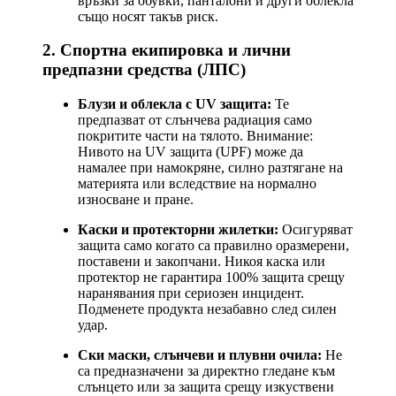
връзки за обувки, панталони и други облекла
също носят такъв риск.
2. Спортна екипировка и лични
предпазни средства (ЛПС)
Блузи и облекла с UV защита:
Те
предпазват от слънчева радиация само
покритите части на тялото. Внимание:
Нивото на UV защита (UPF) може да
намалее при намокряне, силно разтягане на
материята или вследствие на нормално
износване и пране.
Каски и протекторни жилетки:
Осигуряват
защита само когато са правилно оразмерени,
поставени и закопчани. Никоя каска или
протектор не гарантира 100% защита срещу
наранявания при сериозен инцидент.
Подменете продукта незабавно след силен
удар.
Ски маски, слънчеви и плувни очила:
Не
са предназначени за директно гледане към
слънцето или за защита срещу изкуствени