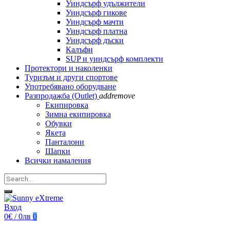
Уиндсърф удължители
Уиндсърф гикове
Уиндсърф мачти
Уиндсърф платна
Уиндсърф дъски
Калъфи
SUP и уиндсърф комплекти
Протектори и наколенки
Туризъм и други спортове
Употребявано оборудване
Разпродажба (Outlet)
add
remove
Екипировка
Зимна екипировка
Обувки
Якета
Панталони
Шапки
Всички намаления
Вход
0€ / 0лв
0