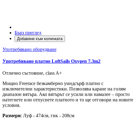
Бърз преглед
Добавяне към количката
Употребявано оборудване
Употребявано платно LoftSails Oxygen 7.3m2
Отлично състояние, class A+
Мощно Freerace безкамберно уиндсърф платно с
изключителни характеристики. Позволява каране на голям
диапазон вятъра. Ако вятърът се усили или намалее – просто
натегнете или отпуснете платното и то ще отговори на новите
условия.
Размери
: Луф - 474см, гик - 208см