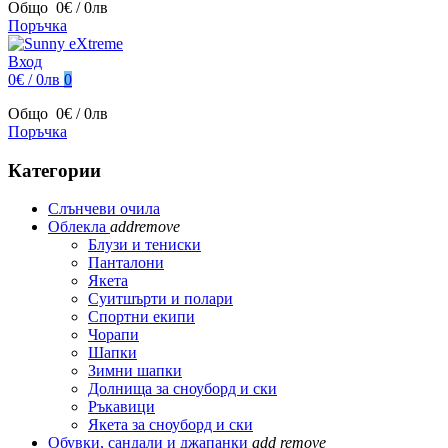
Общо
0€ / 0лв
Поръчка
Вход
0€ / 0лв
0
Общо
0€ / 0лв
Поръчка
Категории
Слънчеви очила
Облекла
add
remove
Блузи и тениски
Панталони
Якета
Суитшърти и полари
Спортни екипи
Чорапи
Шапки
Зимни шапки
Долнища за сноуборд и ски
Ръкавици
Якета за сноуборд и ски
Обувки, сандали и джапанки
add
remove