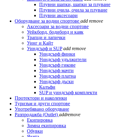
Плувни шапки, шапки за плуване
Плувни очила, очила за плуване
Плувни аксесоари
Оборудване за водни спортове
add
remove
Аксесоари за водни спортове
Уейкборд, бодиборд и каяк
Трапци и лапички
Уинг и Кайт
Уиндсърф и SUP
add
remove
Уиндсърф финки
Уиндсърф удължители
Уиндсърф гикове
Уиндсърф мачти
Уиндсърф платна
Уиндсърф дъски
Калъфи
SUP и уиндсърф комплекти
Протектори и наколенки
Туризъм и други спортове
Употребявано оборудване
Разпродажба (Outlet)
add
remove
Екипировка
Зимна екипировка
Обувки
Якета