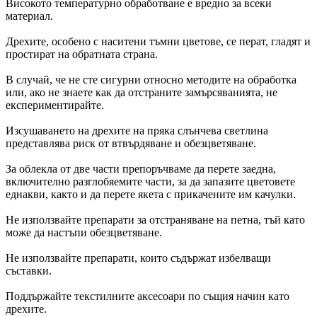
Високото температурно обработване е вредно за всеки
материал.
Дрехите, особено с наситени тъмни цветове, се перат, гладят и
простират на обратната страна.
В случай, че не сте сигурни относно методите на обработка
или, ако не знаете как да отстраните замърсяванията, не
експериментирайте.
Изсушаването на дрехите на пряка слънчева светлина
представлява риск от втвърдяване и обезцветяване.
За облекла от две части препоръчваме да перете заедна,
включително разглобяемите части, за да запазите цветовете
еднакви, както и да перете якета с прикачените им качулки.
Не използвайте препарати за отстраняване на петна, тъй като
може да настъпи обезцветяване.
Не използвайте препарати, които съдържат избелващи
съставки.
Поддържайте текстилните аксесоари по същия начин като
дрехите.