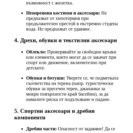
възможност с жилетка.
Неопренови костюми и аксесоари:
Не
предпазват от хипотермия при
продължителен престой в екстремно студена
вода. Не предпазват от удавяне.
4. Дрехи, обувки и текстилни аксесоари
Облекло:
Проверявайте за свободни връзки
или елементи, които могат да се закачат при
спорт или движение, включително при
детските.
Обувки и ботуши:
Уверете се, че подметката
съответства на терена (напр. туристически
обувки за пресечен терен, джапанки за
мокри повърхности край басейни), за да
намалите риска от подхлъзване и падане.
5. Спортни аксесоари и дребни
компоненти
Дребни части:
Опасност от задавяне! Да се