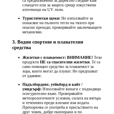
са предназначени за директно гледане към
слънцето или за защита срещу изкуствени
източници на UV лъчи.
Туристически щеки:
Не използвайте за
понасяне на пълното тегло на тялото при
опасни преходи; проверявайте заключващите
механизми.
3. Водни спортове и плавателни
средства
Жилетки с плаваемост:
ВНИМАНИЕ!
Тези
продукти
НЕ са спасителни жилетки
. Те са
само помощно средство за плаваемост за
хора, които могат да плуват. Не предпазват
от удавяне.
Падълбордове, уейкборд и кайт /
уиндсърф:
Използвайте винаги с подходящо
осигурително въже. Проверявайте
метеорологичните условия, силата на вятъра
и теченията преди влизане във водата.
Препоръчва се употреба в присъствието на
друг човек, добре екипирани и по