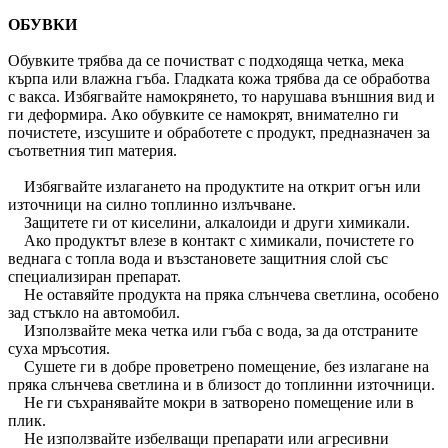
ОБУВКИ
Обувките трябва да се почистват с подходяща четка, мека
кърпа или влажна гъба. Гладката кожа трябва да се обработва
с вакса. Избягвайте намокрянето, то нарушава външния вид и
ги деформира. Ако обувките се намокрят, внимателно ги
почистете, изсушите и обработете с продукт, предназначен за
съответния тип материя.
Избягвайте излагането на продуктите на открит огън или
източници на силно топлинно излъчване.
Защитете ги от киселини, алкалоиди и други химикали.
Ако продуктът влезе в контакт с химикали, почистете го
веднага с топла вода и възстановете защитния слой със
специализиран препарат.
Не оставяйте продукта на пряка слънчева светлина, особено
зад стъкло на автомобил.
Използвайте мека четка или гъба с вода, за да отстраните
суха мръсотия.
Сушете ги в добре проветрено помещение, без излагане на
пряка слънчева светлина и в близост до топлинни източници.
Не ги съхранявайте мокри в затворено помещение или в
плик.
Не използвайте избелващи препарати или агресивни