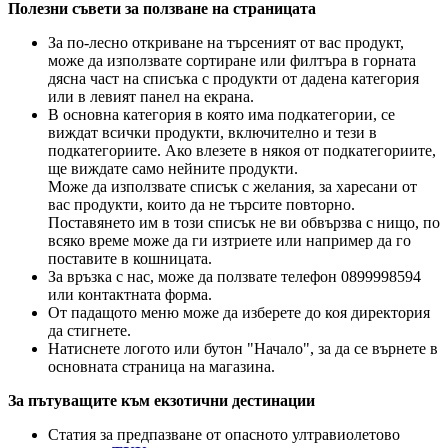
Полезни съвети за ползване на страницата
За по-лесно откриване на търсеният от вас продукт,
може да използвате сортиране или филтъра в горната
дясна част на списъка с продукти от дадена категория
или в левият панел на екрана.
В основна категория в която има подкатегории, се
виждат всички продукти, включително и тези в
подкатегориите. Ако влезете в някоя от подкатегориите,
ще виждате само нейните продукти.
Може да използвате списък с желания, за харесани от
вас продукти, които да не търсите повторно.
Поставянето им в този списък не ви обвързва с нищо, по
всяко време може да ги изтриете или например да го
поставите в кошницата.
За връзка с нас, може да ползвате телефон 0899998594
или контактната форма.
От падащото меню може да изберете до коя директория
да стигнете.
Натиснете логото или бутон "Начало", за да се върнете в
основната страница на магазина.
За пътуващите към екзотични дестинации
Статия за предпазване от опасното ултравиолетово