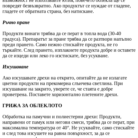
възможност не използвайте ютия, повечето облекла ще се
повредят безвъзвратно. Ако продуктът се нуждае от гладене,
гладете от обратната страна, без натискане.
Ръчно пране
Продукти винаги трябва да се перат в топла вода (30-40
градуса). Препаратът за пране трябва да се разтвори напълно
преди прането. Само нежно стискайте продукта, не го
търкайте. След прането, изплакнете продукта добре и оставете
да се изцеди или леко го изстискате, без усукване.
Изсушаване
Ако изсушавате дрехи на открито, опитайте да не излагате
цветни продукти на прекомерна слънчева светлина. При
изсушаване на закрито, уверете се, че стаята е добре
проветрена. Поставете хоризонтално плетените дрехи.
ГРИЖА ЗА ОБЛЕКЛОТО
Обработка на памучни и полиестерни дрехи: Продукти,
направени от памук или негови смеси, трябва да се перат, при
максимална температура от 40°. Не усуквайте, само стискайте
и след това изсушете на равна повърхност, за да се