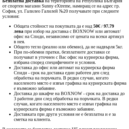
Безплатна доставка
на територията на Република България
от спортен магазин Sunny eXtreme, намиращ се на адрес гр.
София, ул. Галилео Галилей №20 получавате при следните
условия:
Общата стойност на покупката да е над
50
€
97.79
/
лева
при избор на доставка с BOXNOW или автомат/
офис на Спиди
, независимо от цената на всеки артикул
в нея.
Общото тегло (реално или обемно), да не надвърля 5кг.
При по-обемни пратки, безплатните доставки се
получават в уточнен с Вас офис на куриерска фирма,
избрана според специфичните и условия.
Доставка до офис или автомат на куриерска фирма
Спиди - срок на доставка един работен ден след
обработка на поръчката. В редки случаи, когато
населеното място е извън графика на куриерската фирма
е възможно забавяне.
Доставка до шкафче на
BOXNOW
- срок на доставка до
3 работни дни след обработка на поръчката. В редки
случаи, когато населеното място е извън графика на
куриерската фирма е възможно забавяне.
Доставката при други условия не е безплатна и е за
сметка на клиента.