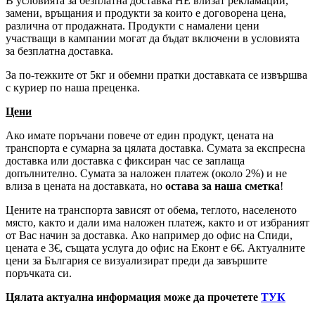
В условията за безплатна доставка НЕ влизат рекламации,
замени, връщания и продукти за които е договорена цена,
различна от продажната. Продукти с намалени цени
участващи в кампании могат да бъдат включени в условията
за безплатна доставка.
За по-тежките от 5кг и обемни пратки доставката се извършва
с куриер по наша преценка.
Цени
Ако имате поръчани повече от един продукт, цената на
транспорта е сумарна за цялата доставка. Сумата за експресна
доставка или доставка с фиксиран час се заплаща
допълнително. Сумата за наложен платеж (около 2%) и не
влиза в цената на доставката, но
остава за наша сметка
!
Цените на транспорта зависят от обема, теглото, населеното
място, както и дали има наложен платеж, както и от избраният
от Вас начин за доставка. Ако например до офис на Спиди,
цената е 3
€
, същата услуга до офис на Еконт е 6
€
. Актуалните
цени за България се визуализират преди да завършите
поръчката си.
Цялата актуална информация може да прочетете
ТУК