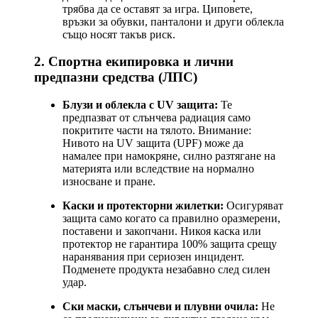
трябва да се оставят за игра. Циповете,
връзки за обувки, панталони и други облекла
също носят такъв риск.
2. Спортна екипировка и лични
предпазни средства (ЛПС)
Блузи и облекла с UV защита:
Те
предпазват от слънчева радиация само
покритите части на тялото. Внимание:
Нивото на UV защита (UPF) може да
намалее при намокряне, силно разтягане на
материята или вследствие на нормално
износване и пране.
Каски и протекторни жилетки:
Осигуряват
защита само когато са правилно оразмерени,
поставени и закопчани. Никоя каска или
протектор не гарантира 100% защита срещу
наранявания при сериозен инцидент.
Подменете продукта незабавно след силен
удар.
Ски маски, слънчеви и плувни очила:
Не