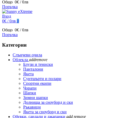
Общо
0€ / 0лв
Поръчка
Вход
0€ / 0лв
0
Общо
0€ / 0лв
Поръчка
Категории
Слънчеви очила
Облекла
add
remove
Блузи и тениски
Панталони
Якета
Суитшърти и полари
Спортни екипи
Чорапи
Шапки
Зимни шапки
Долнища за сноуборд и ски
Ръкавици
Якета за сноуборд и ски
Обувки, сандали и джапанки
add
remove