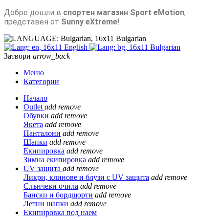
Добре дошли в
спортен магазин Sport eMotion
,
представен от
Sunny eXtreme
!
Bulgarian
English
Bulgarian
Затвори
arrow_back
Меню
Категории
Начало
Outlet
add
remove
Обувки
add
remove
Якета
add
remove
Панталони
add
remove
Шапки
add
remove
Екипировка
add
remove
Зимна екипировка
add
remove
UV защита
add
remove
Ликри, клинове и блузи с UV защита
add
remove
Слънчеви очила
add
remove
Бански и бордшорти
add
remove
Летни шапки
add
remove
Екипировка под наем