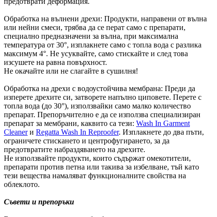
предотврати деформация.
Обработка на вълнени дрехи: Продукти, направени от вълна
или нейни смеси, трябва да се перат само с препарати,
специално предназначени за вълна, при максимална
температура от 30°, изплакнете само с топла вода с разлика
максимум 4°. Не усуквайте, само стискайте и след това
изсушете на равна повърхност.
Не окачайте или не слагайте в сушилня!
Обработка на дрехи с водоустойчива мембрана: Преди да
изперете дрехите си, затворете напълно циповете. Перете с
топла вода (до 30°), използвайки само малко количество
препарат. Препоръчително е да се използва специализиран
препарат за мембрани, каквито са тези:
Wash In Garment
Cleaner
и
Regatta Wash In Reproofer
. Изплакнете до два пъти,
ограничете стискането и центрофугирането, за да
предотвратите набраздяването на дрехите.
Не използвайте продукти, които съдържат омекотители,
препарати против петна или такива за избелване, тъй като
тези вещества намаляват функционалните свойства на
облеклото.
Съвети и препоръки