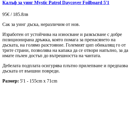
Калъф за уинг Mystic Patrol Daycover Foilboard 5'1
95€ / 185.8лв
Сак за уинг дъска, неразличим от нов.
Изработен от устойчива на износване и разкъсване с добре
позиционирана дръжка, която помага за пренасянето на
дъската, на голямо разстояние. Големият цип обикалящ го от
трите страни, позволява на капака да се отвори напълно, за да
имате пълен достъп до вътрешността на чантата.
Дебелата подплата осигурява плътно прилепване и предпазва
дъската от външни повреди.
Размер:
5'1 - 155cm x 71cm