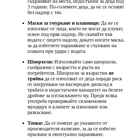
съхраняват на места, недостъпни за деца под
3 години. По-големите деца, да не се оставят
без надзор с тях.
Маски за гмуркане и плавници:
Да не се
използват от лица, които не могат да плуват,
освен под пряк надзор. Не скачайте във
водата с лицето надолу, докато носите маска,
за да избегнете нараняване и счупване на
плаката при удара с водата.
Шнорхели:
Използвайте само шнорхели,
съобразени с възрастта и ръста на
потребителя. Шнорхели за възрастни
не
трябва
да се използват от деца поради риск
от натрупване на въглероден диоксид в
тръбата и недостатъчен капацитет на белите
дробове за изтласкването му. Преди всяка
употреба проверявайте силиконовия
мундщук и клапите за износване или
разкъсване.
Топки:
Да се помпат до указаното от
производителя налягане, за да се избегне
пръсване и евентуално нараняване.