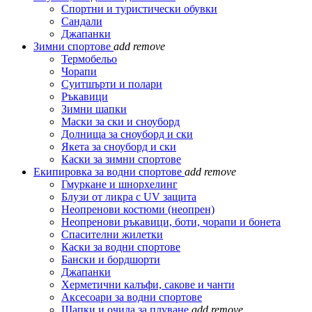
Спортни и туристически обувки
Сандали
Джапанки
Зимни спортове
add
remove
Термобельо
Чорапи
Суитшърти и полари
Ръкавици
Зимни шапки
Маски за ски и сноуборд
Долнища за сноуборд и ски
Якета за сноуборд и ски
Каски за зимни спортове
Екипировка за водни спортове
add
remove
Гмуркане и шнорхелинг
Блузи от ликра с UV защита
Неопренови костюми (неопрен)
Неопренови ръкавици, боти, чорапи и бонета
Спасителни жилетки
Каски за водни спортове
Бански и бордшорти
Джапанки
Херметични калъфи, сакове и чанти
Аксесоари за водни спортове
Шапки и очила за плуване
add
remove