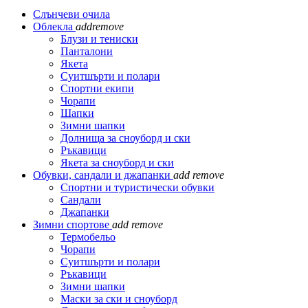
Слънчеви очила
Облекла
add
remove
Блузи и тениски
Панталони
Якета
Суитшърти и полари
Спортни екипи
Чорапи
Шапки
Зимни шапки
Долнища за сноуборд и ски
Ръкавици
Якета за сноуборд и ски
Обувки, сандали и джапанки
add
remove
Спортни и туристически обувки
Сандали
Джапанки
Зимни спортове
add
remove
Термобельо
Чорапи
Суитшърти и полари
Ръкавици
Зимни шапки
Маски за ски и сноуборд