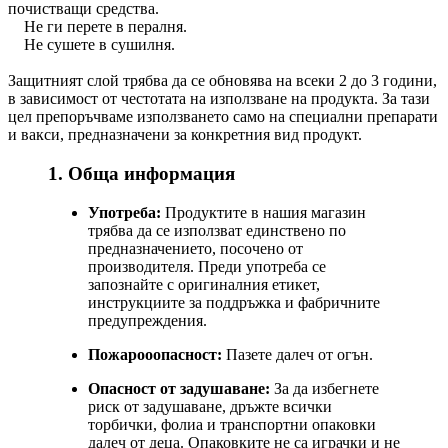
почистващи средства.
Не ги перете в пералня.
Не сушете в сушилня.
Защитният слой трябва да се обновява на всеки 2 до 3 години,
в зависимост от честотата на използване на продукта. За тази
цел препоръчваме използването само на специални препарати
и вакси, предназначени за конкретния вид продукт.
1. Обща информация
Употреба:
Продуктите в нашия магазин
трябва да се използват единствено по
предназначението, посочено от
производителя. Преди употреба се
запознайте с оригиналния етикет,
инструкциите за поддръжка и фабричните
предупреждения.
Пожарооопасност:
Пазете далеч от огън.
Опасност от задушаване:
За да избегнете
риск от задушаване, дръжте всички
торбички, фолиа и транспортни опаковки
далеч от деца. Опаковките не са играчки и не