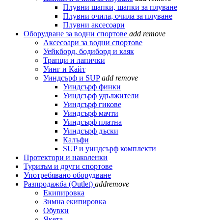
Плувни шапки, шапки за плуване
Плувни очила, очила за плуване
Плувни аксесоари
Оборудване за водни спортове
add
remove
Аксесоари за водни спортове
Уейкборд, бодиборд и каяк
Трапци и лапички
Уинг и Кайт
Уиндсърф и SUP
add
remove
Уиндсърф финки
Уиндсърф удължители
Уиндсърф гикове
Уиндсърф мачти
Уиндсърф платна
Уиндсърф дъски
Калъфи
SUP и уиндсърф комплекти
Протектори и наколенки
Туризъм и други спортове
Употребявано оборудване
Разпродажба (Outlet)
add
remove
Екипировка
Зимна екипировка
Обувки
Якета