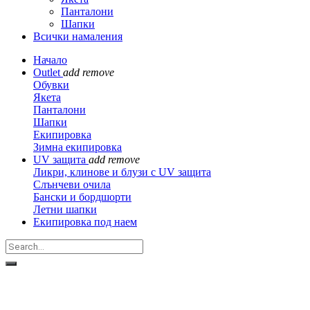
Панталони
Шапки
Всички намаления
Начало
Outlet
add
remove
Обувки
Якета
Панталони
Шапки
Екипировка
Зимна екипировка
UV защита
add
remove
Ликри, клинове и блузи с UV защита
Слънчеви очила
Бански и бордшорти
Летни шапки
Екипировка под наем