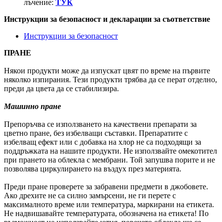
лъчение:
ТУК
Инструкции за безопасност и декларации за съответствие
Инструкции за безопасност
ПРАНЕ
Някои продукти може да изпускат цвят по време на първите
няколко изпирания. Тези продукти трябва да се перат отделно,
преди да цвета да се стабилизира.
Машинно пране
Препоръчва се използването на качествени препарати за
цветно пране, без избелващи съставки. Препаратите с
избелващ ефект или с добавка на хлор не са подходящи за
поддръжката на нашите продукти. Не използвайте омекотител
при прането на облекла с мембрани. Той запушва порите и не
позволява циркулирането на въздух през материята.
Преди пране проверете за забравени предмети в джобовете.
Ако дрехите не са силно замърсени, не ги перете с
максималното време или температура, маркирани на етикета.
Не надвишавайте температурата, обозначена на етикета! По