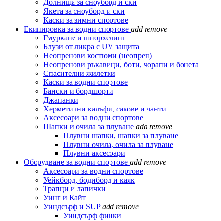
Долнища за сноуборд и ски
Якета за сноуборд и ски
Каски за зимни спортове
Екипировка за водни спортове
add
remove
Гмуркане и шнорхелинг
Блузи от ликра с UV защита
Неопренови костюми (неопрен)
Неопренови ръкавици, боти, чорапи и бонета
Спасителни жилетки
Каски за водни спортове
Бански и бордшорти
Джапанки
Херметични калъфи, сакове и чанти
Аксесоари за водни спортове
Шапки и очила за плуване
add
remove
Плувни шапки, шапки за плуване
Плувни очила, очила за плуване
Плувни аксесоари
Оборудване за водни спортове
add
remove
Аксесоари за водни спортове
Уейкборд, бодиборд и каяк
Трапци и лапички
Уинг и Кайт
Уиндсърф и SUP
add
remove
Уиндсърф финки