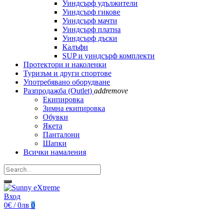
Уиндсърф удължители
Уиндсърф гикове
Уиндсърф мачти
Уиндсърф платна
Уиндсърф дъски
Калъфи
SUP и уиндсърф комплекти
Протектори и наколенки
Туризъм и други спортове
Употребявано оборудване
Разпродажба (Outlet)
add
remove
Екипировка
Зимна екипировка
Обувки
Якета
Панталони
Шапки
Всички намаления
Вход
0€ / 0лв
0