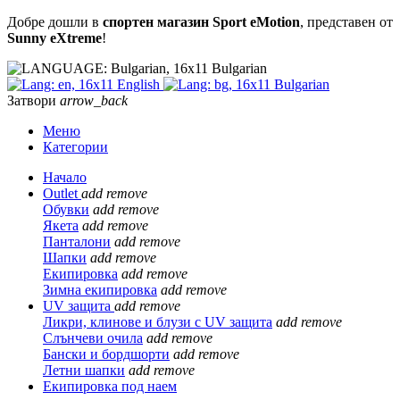
Добре дошли в
спортен магазин Sport eMotion
, представен от
Sunny eXtreme
!
Bulgarian
English
Bulgarian
Затвори
arrow_back
Меню
Категории
Начало
Outlet
add
remove
Обувки
add
remove
Якета
add
remove
Панталони
add
remove
Шапки
add
remove
Екипировка
add
remove
Зимна екипировка
add
remove
UV защита
add
remove
Ликри, клинове и блузи с UV защита
add
remove
Слънчеви очила
add
remove
Бански и бордшорти
add
remove
Летни шапки
add
remove
Екипировка под наем