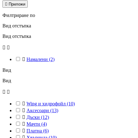

Приложи
Филтриране по
Вид отстъпка
Вид отстъпка



Намалени
(2)
Вид
Вид



Wing и хидрофойл
(10)

Аксесоари
(13)

Дъски
(12)

Мачти
(4)

Платна
(6)

Хвърчила
(10)