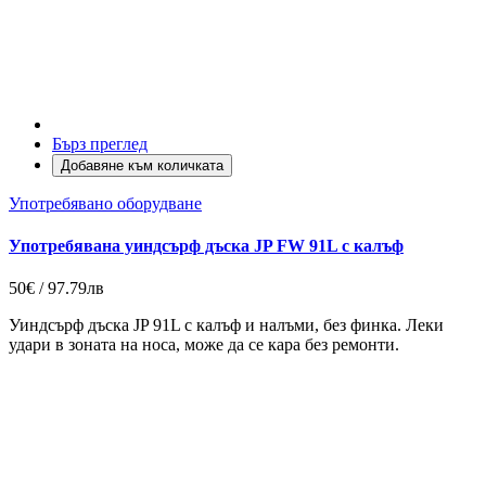
Бърз преглед
Добавяне към количката
Употребявано оборудване
Употребявана уиндсърф дъска JP FW 91L с калъф
50€ / 97.79лв
Уиндсърф дъска JP 91L с калъф и налъми, без финка. Леки
удари в зоната на носа, може да се кара без ремонти.