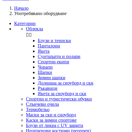
Начало
Употребявано оборудване
Категории
Облекла


Блузи и тениски
Панталони
Якета
Суитшърти и полари
Спортни екипи
Чорапи
Шапки
Зимни шапки
Долнища за сноуборд и ски
Ръкавици
Якета за сноуборд и ски
Спортни и туристически обувки
Слънчеви очила
Термобельо
Маски за ски и сноуборд
Каски за зимни спортове
Блузи от ликра с UV защита
Неопренови костюми (неопрен)