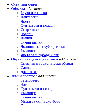
Слънчеви очила
Облекла
add
remove
Блузи и тениски
Панталони
Якета
Суитшърти и полари
Спортни екипи
Чорапи
Шапки
Зимни шапки
Долнища за сноуборд и ски
Ръкавици
Якета за сноуборд и ски
Обувки, сандали и джапанки
add
remove
Спортни и туристически обувки
Сандали
Джапанки
Зимни спортове
add
remove
Термобельо
Чорапи
Суитшърти и полари
Ръкавици
Зимни шапки
Маски за ски и сноуборд