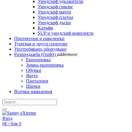
Уиндсърф удължители
Уиндсърф гикове
Уиндсърф мачти
Уиндсърф платна
Уиндсърф дъски
Калъфи
SUP и уиндсърф комплекти
Протектори и наколенки
Туризъм и други спортове
Употребявано оборудване
Разпродажба (Outlet)
add
remove
Екипировка
Зимна екипировка
Обувки
Якета
Панталони
Шапки
Всички намаления
Вход
0€ / 0лв
0