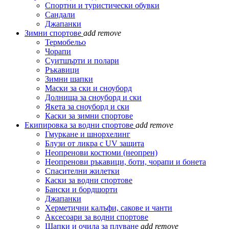
Спортни и туристически обувки
Сандали
Джапанки
Зимни спортове
add
remove
Термобельо
Чорапи
Суитшърти и полари
Ръкавици
Зимни шапки
Маски за ски и сноуборд
Долнища за сноуборд и ски
Якета за сноуборд и ски
Каски за зимни спортове
Екипировка за водни спортове
add
remove
Гмуркане и шнорхелинг
Блузи от ликра с UV защита
Неопренови костюми (неопрен)
Неопренови ръкавици, боти, чорапи и бонета
Спасителни жилетки
Каски за водни спортове
Бански и бордшорти
Джапанки
Херметични калъфи, сакове и чанти
Аксесоари за водни спортове
Шапки и очила за плуване
add
remove