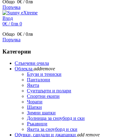
Общо
0€ / 0лв
Поръчка
Вход
0€ / 0лв
0
Общо
0€ / 0лв
Поръчка
Категории
Слънчеви очила
Облекла
add
remove
Блузи и тениски
Панталони
Якета
Суитшърти и полари
Спортни екипи
Чорапи
Шапки
Зимни шапки
Долнища за сноуборд и ски
Ръкавици
Якета за сноуборд и ски
Обувки, сандали и джапанки
add
remove