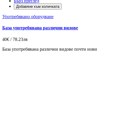
Бърз преглед
Добавяне към количката
Употребявано оборудване
База употребявана различни видове
40€ / 78.23лв
База употребявана различни видове почти нови