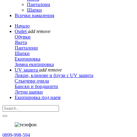
Панталони
Шапки
Всички намаления
Начало
Outlet
add
remove
Обувки
Якета
Панталони
Шапки
Екипировка
Зимна екипировка
UV защита
add
remove
Ликри, клинове и блузи с UV защита
Слънчеви очила
Бански и бордшорти
Летни шапки
Екипировка под наем
0899-998-594