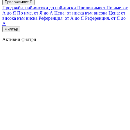
Приложимост

Продажби, най-високи до най-ниски
Приложимост
По име, от
А до Я
По име, от Я до А
Цена: от ниска към висока
Цена: от
висока към ниска
Референция, от А до Я
Референция, от Я до
А
Филтър
Активни филтри