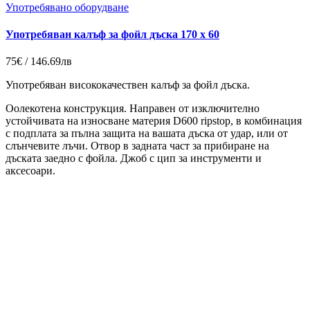
Употребявано оборудване
Употребяван калъф за фойл дъска 170 x 60
75€ / 146.69лв
Употребяван висококачествен калъф за фойл дъска.
Оолекотена конструкция. Направен от изключително
устойчивата на износване материя D600 ripstop, в комбинация
с подплата за пълна защита на вашата дъска от удар, или от
слънчевите лъчи. Отвор в задната част за прибиране на
дъската заедно с фойла. Джоб с цип за инструменти и
аксесоари.