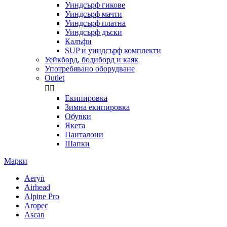
Уиндсърф гикове
Уиндсърф мачти
Уиндсърф платна
Уиндсърф дъски
Калъфи
SUP и уиндсърф комплекти
Уейкборд, бодиборд и каяк
Употребявано оборудване
Outlet


Екипировка
Зимна екипировка
Обувки
Якета
Панталони
Шапки
Марки
Aeryn
Airhead
Alpine Pro
Aropec
Ascan