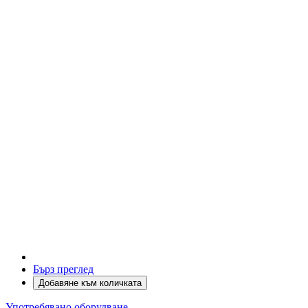
Бърз преглед
Добавяне към количката
Употребявано оборудване