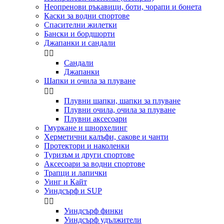
Неопренови ръкавици, боти, чорапи и бонета
Каски за водни спортове
Спасителни жилетки
Бански и бордшорти
Джапанки и сандали


Сандали
Джапанки
Шапки и очила за плуване


Плувни шапки, шапки за плуване
Плувни очила, очила за плуване
Плувни аксесоари
Гмуркане и шнорхелинг
Херметични калъфи, сакове и чанти
Протектори и наколенки
Туризъм и други спортове
Аксесоари за водни спортове
Трапци и лапички
Уинг и Кайт
Уиндсърф и SUP


Уиндсърф финки
Уиндсърф удължители