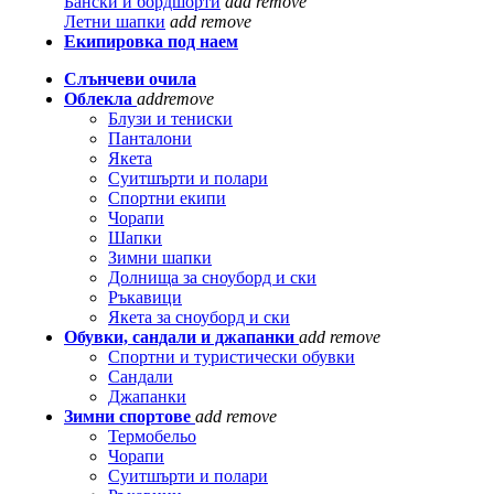
Бански и бордшорти
add
remove
Летни шапки
add
remove
Екипировка под наем
Слънчеви очила
Облекла
add
remove
Блузи и тениски
Панталони
Якета
Суитшърти и полари
Спортни екипи
Чорапи
Шапки
Зимни шапки
Долнища за сноуборд и ски
Ръкавици
Якета за сноуборд и ски
Обувки, сандали и джапанки
add
remove
Спортни и туристически обувки
Сандали
Джапанки
Зимни спортове
add
remove
Термобельо
Чорапи
Суитшърти и полари