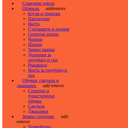
Слънчеви очила
Облекла
add
remove
Блузи и тениски
Панталони
Якета
Суитшърти и полари
Спортни екипи
Чорапи
Шапки
Зимни шапки
Долнища за
сноуборд и ски
Ръкавици
Якета за сноуборд и
ски
Обувки, сандали и
джапанки
add
remove
Спортни и
туристически
обувки
Сандали
Джапанки
Зимни спортове
add
remove
Термобельо