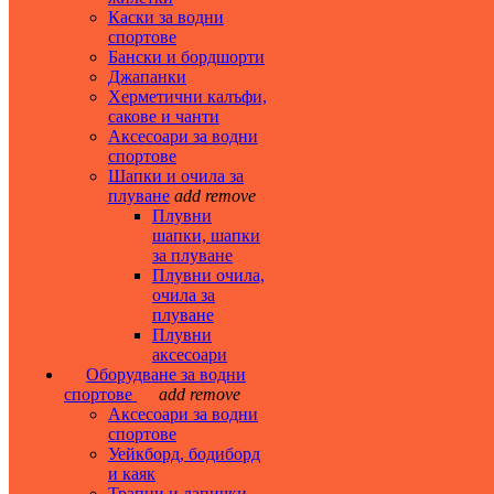
Каски за водни
спортове
Бански и бордшорти
Джапанки
Херметични калъфи,
сакове и чанти
Аксесоари за водни
спортове
Шапки и очила за
плуване
add
remove
Плувни
шапки, шапки
за плуване
Плувни очила,
очила за
плуване
Плувни
аксесоари
Оборудване за водни
спортове
add
remove
Аксесоари за водни
спортове
Уейкборд, бодиборд
и каяк
Трапци и лапички