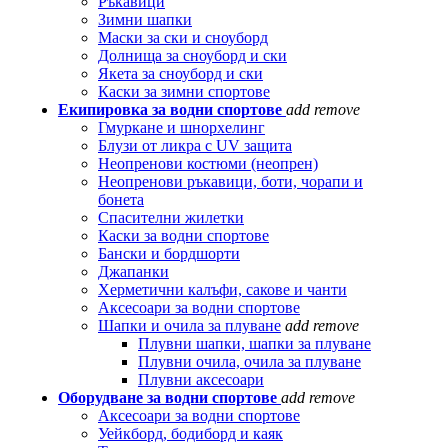
Ръкавици
Зимни шапки
Маски за ски и сноуборд
Долнища за сноуборд и ски
Якета за сноуборд и ски
Каски за зимни спортове
Екипировка за водни спортове
add
remove
Гмуркане и шнорхелинг
Блузи от ликра с UV защита
Неопренови костюми (неопрен)
Неопренови ръкавици, боти, чорапи и
бонета
Спасителни жилетки
Каски за водни спортове
Бански и бордшорти
Джапанки
Херметични калъфи, сакове и чанти
Аксесоари за водни спортове
Шапки и очила за плуване
add
remove
Плувни шапки, шапки за плуване
Плувни очила, очила за плуване
Плувни аксесоари
Оборудване за водни спортове
add
remove
Аксесоари за водни спортове
Уейкборд, бодиборд и каяк