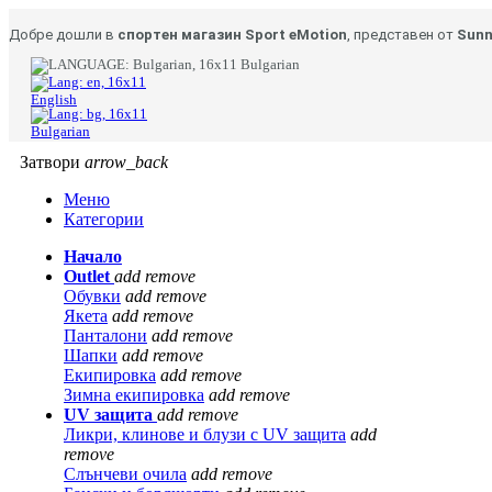
Добре дошли в
спортен магазин Sport eMotion
, представен от
Sunn
Bulgarian
English
Bulgarian
Затвори
arrow_back
Меню
Категории
Начало
Outlet
add
remove
Обувки
add
remove
Якета
add
remove
Панталони
add
remove
Шапки
add
remove
Екипировка
add
remove
Зимна екипировка
add
remove
UV защита
add
remove
Ликри, клинове и блузи с UV защита
add
remove
Слънчеви очила
add
remove