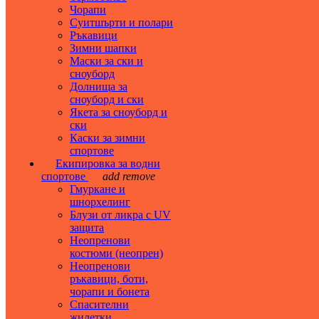
Чорапи
Суитшърти и полари
Ръкавици
Зимни шапки
Маски за ски и
сноуборд
Долнища за
сноуборд и ски
Якета за сноуборд и
ски
Каски за зимни
спортове
Екипировка за водни
спортове
add
remove
Гмуркане и
шнорхелинг
Блузи от ликра с UV
защита
Неопренови
костюми (неопрен)
Неопренови
ръкавици, боти,
чорапи и бонета
Спасителни
жилетки