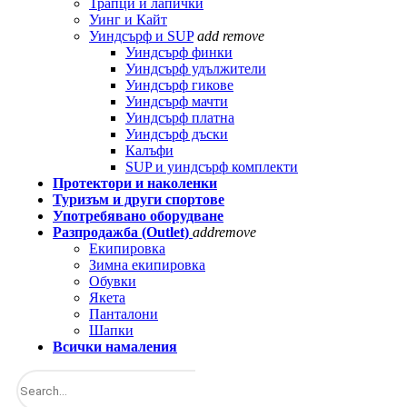
Трапци и лапички
Уинг и Кайт
Уиндсърф и SUP
add
remove
Уиндсърф финки
Уиндсърф удължители
Уиндсърф гикове
Уиндсърф мачти
Уиндсърф платна
Уиндсърф дъски
Калъфи
SUP и уиндсърф комплекти
Протектори и наколенки
Туризъм и други спортове
Употребявано оборудване
Разпродажба (Outlet)
add
remove
Екипировка
Зимна екипировка
Обувки
Якета
Панталони
Шапки
Всички намаления