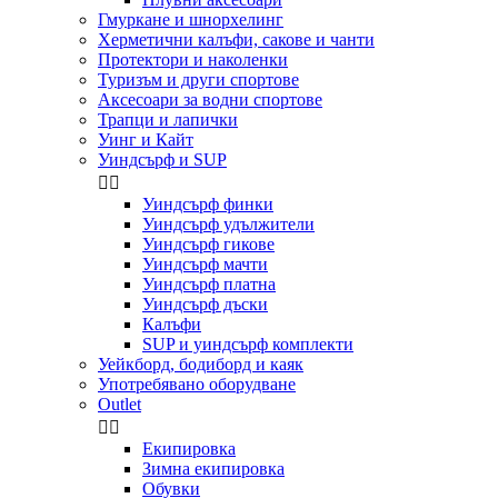
Гмуркане и шнорхелинг
Херметични калъфи, сакове и чанти
Протектори и наколенки
Туризъм и други спортове
Аксесоари за водни спортове
Трапци и лапички
Уинг и Кайт
Уиндсърф и SUP


Уиндсърф финки
Уиндсърф удължители
Уиндсърф гикове
Уиндсърф мачти
Уиндсърф платна
Уиндсърф дъски
Калъфи
SUP и уиндсърф комплекти
Уейкборд, бодиборд и каяк
Употребявано оборудване
Outlet


Екипировка
Зимна екипировка
Обувки