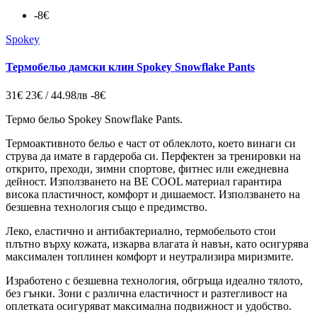
-8€
Spokey
Термобельо дамски клин Spokey Snowflake Pants
31€
23€ / 44.98лв
-8€
Термо бельо Spokey Snowflake Pants.
Термоактивното бельо е част от облеклото, което винаги си
струва да имате в гардероба си. Перфектен за тренировки на
открито, преходи, зимни спортове
, фитнес или ежедневна
дейност.
Използването на BE COOL материал гарантира
висока пластичност, комфорт и дишаемост. Използването на
безшевна технология също е предимство.
Леко, еластично и антибактериално, термобельото
стои
плътно върху кожата, изкарва влагата ѝ навън, като осигурява
максимален топлинен комфорт и
неутрализира миризмите
.
Изработено с безшевна технология, обгръща идеално тялото,
без гънки. Зони с различна еластичност и разтегливост на
оплетката осигуряват максимална подвижност и удобство.