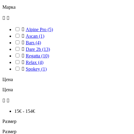
Марка



Alpine Pro
(5)

Ascan
(1)

Bars
(4)

Dare 2b
(13)

Regatta
(10)

Relax
(4)

Spokey
(1)
Цена
Цена


15€ - 154€
Размер
Размер