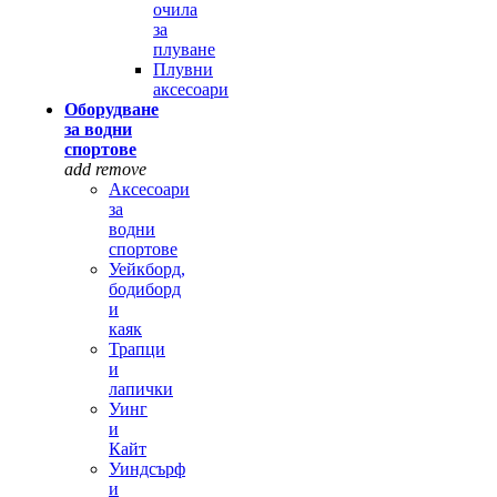
очила
за
плуване
Плувни
аксесоари
Оборудване
за водни
спортове
add
remove
Аксесоари
за
водни
спортове
Уейкборд,
бодиборд
и
каяк
Трапци
и
лапички
Уинг
и
Кайт
Уиндсърф
и