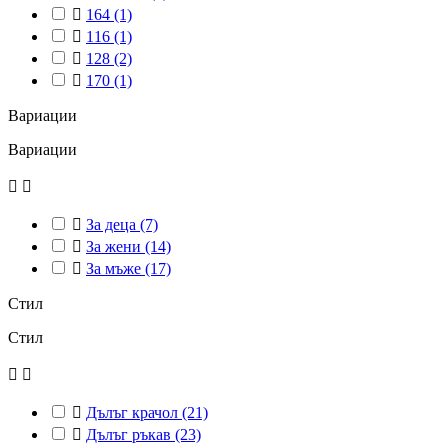

164
(1)

116
(1)

128
(2)

170
(1)
Вариации
Вариации



За деца
(7)

За жени
(14)

За мъже
(17)
Стил
Стил



Дълъг крачол
(21)

Дълъг ръкав
(23)