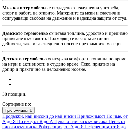
Мъжкото термобельо
е създадено за ежедневна употреба,
спорт и работа на открито. Материите са меки и еластични,
осигуряващи свобода на движение и надеждна защита от студ.
Дамското термобельо
съчетава топлина, удобство и прецизно
прилягане към тялото. Подходящо е както за активни
дейности, така и за ежедневно носене през зимните месеци.
Детското термобельо
осигурява комфорт и топлина по време
на игри и активности в студено време. Леко, приятно на
допир и практично за целодневно носене.
38 позиции.
Сортиране по:
Приложимост

Продажби, най-високи до най-ниски
Приложимост
По име, от
А до Я
По име, от Я до А
Цена: от ниска към висока
Цена: от
висока към ниска
Референция, от А до Я
Референция, от Я до