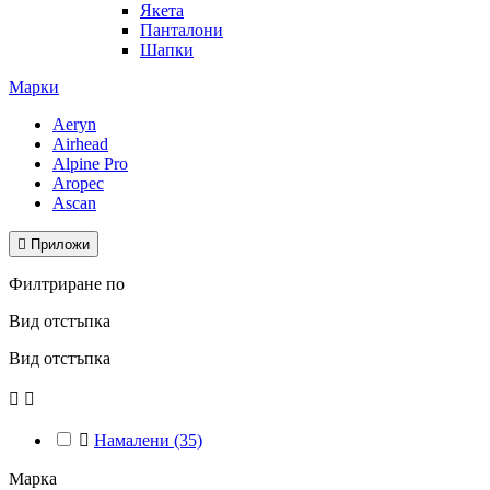
Якета
Панталони
Шапки
Марки
Aeryn
Airhead
Alpine Pro
Aropec
Ascan

Приложи
Филтриране по
Вид отстъпка
Вид отстъпка



Намалени
(35)
Марка