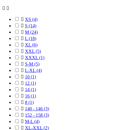



XS
(4)

S
(14)

М
(24)

L
(18)

XL
(6)

XXL
(5)

XXXL
(1)

S-M
(5)

L-XL
(4)

10
(1)

12
(1)

14
(1)

16
(1)

8
(1)

140 - 146
(3)

152 - 158
(3)

M-L
(4)

XL-XXL
(2)