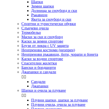
Шапки
Зимни шапки
Долнища за сноуборд и ски
Ръкавици
Якета за сноуборд и ски
Спортни и туристически обувки
Слънчеви очила
Термобельо
Маски за ски и сноуборд
Каски за зимни спортове
Блузи от ликра с UV защита
Неопренови костюми (неопрен)
Неопренови ръкавици, боти, чорапи и бонета
Каски за водни спортове
Спасителни жилетки
Бански и бордшорти
Джапанки и сандали


Сандали
Джапанки
Шапки и очила за плуване


Плувни шапки, шапки за плуване
Плувни очила, очила за плуване
Плувни аксесоари