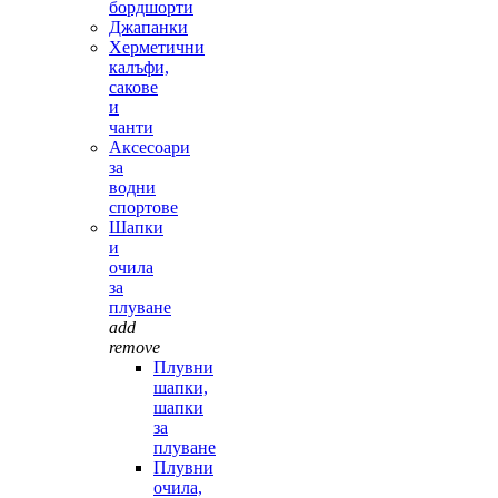
бордшорти
Джапанки
Херметични
калъфи,
сакове
и
чанти
Аксесоари
за
водни
спортове
Шапки
и
очила
за
плуване
add
remove
Плувни
шапки,
шапки
за
плуване
Плувни
очила,