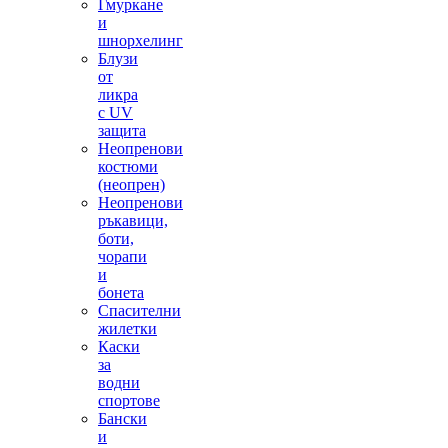
Гмуркане
и
шнорхелинг
Блузи
от
ликра
с UV
защита
Неопренови
костюми
(неопрен)
Неопренови
ръкавици,
боти,
чорапи
и
бонета
Спасителни
жилетки
Каски
за
водни
спортове
Бански
и