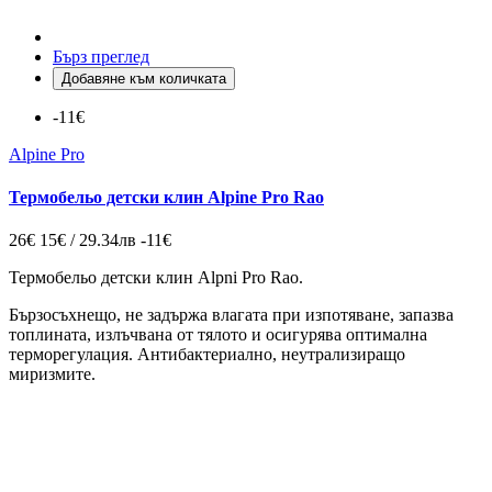
Бърз преглед
Добавяне към количката
-11€
Alpine Pro
Термобельо детски клин Alpine Pro Rao
26€
15€ / 29.34лв
-11€
Термобельо детски клин Alpni Pro Rao.
Бързосъхнещо, не задържа влагата при изпотявaне, запазва
топлината, излъчвана от тялото и осигурява оптимална
терморегулация. Антибактериално, неутрализиращо
миризмите.