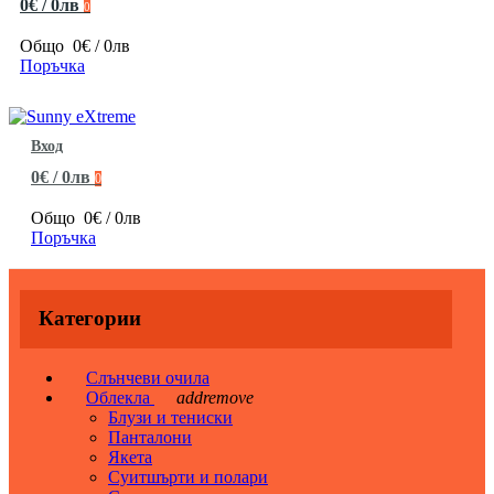
0€ / 0лв
0
Общо
0€ / 0лв
Поръчка
Вход
0€ / 0лв
0
Общо
0€ / 0лв
Поръчка
Категории
Слънчеви очила
Облекла
add
remove
Блузи и тениски
Панталони
Якета
Суитшърти и полари