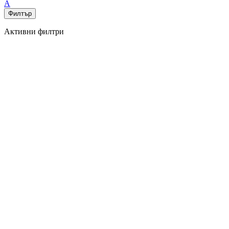
А
Филтър
Активни филтри