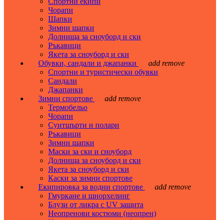
Спортни екипи
Чорапи
Шапки
Зимни шапки
Долнища за сноуборд и ски
Ръкавици
Якета за сноуборд и ски
Обувки, сандали и джапанки
add
remove
Спортни и туристически обувки
Сандали
Джапанки
Зимни спортове
add
remove
Термобельо
Чорапи
Суитшърти и полари
Ръкавици
Зимни шапки
Маски за ски и сноуборд
Долнища за сноуборд и ски
Якета за сноуборд и ски
Каски за зимни спортове
Екипировка за водни спортове
add
remove
Гмуркане и шнорхелинг
Блузи от ликра с UV защита
Неопренови костюми (неопрен)