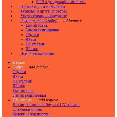
SUP и уиндсърф комплекти
Протектори и наколенки
Туризъм и други спортове
Употребявано оборудване
Разпродажба (Outlet)
add
remove
Екипировка
Зимна екипировка
Обувки
Якета
Панталони
Шапки
Всички намаления
Начало
Outlet
add
remove
Обувки
Якета
Панталони
Шапки
Екипировка
Зимна екипировка
UV защита
add
remove
Ликри, клинове и блузи с UV защита
Слънчеви очила
Бански и бордшорти