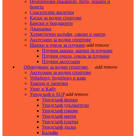
Неопренови ръкавици, боти, чорапи и
бонета
Спасителни жилетки
Каски за водни спортове
Бански и бордшорти
Джапанки
Херметични калъфи, сакове и чанти
Аксесоари за водни спортове
Шапки и очила за плуване
add
remove
Плувни шапки, шапки за плуване
Плувни очила, очила за плуване
Плувни аксесоари
Оборудване за водни спортове
add
remove
Аксесоари за водни спортове
Уейкборд, бодиборд и каяк
Трапци и лапички
Уинг и Кайт
Уиндсърф и SUP
add
remove
Уиндсърф финки
Уиндсърф удължители
Уиндсърф гикове
Уиндсърф мачти
Уиндсърф платна
Уиндсърф дъски
Калъфи