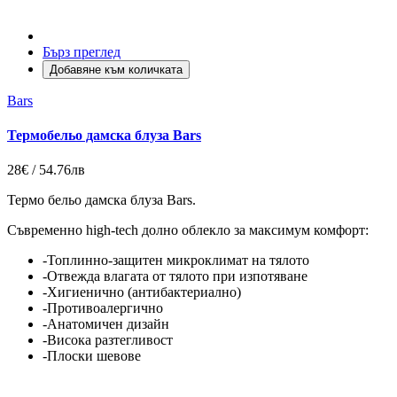
Бърз преглед
Добавяне към количката
Bars
Термобельо дамска блуза Bars
28€ / 54.76лв
Термо бельо дамска блуза Bars.
Съвременно high-tech долно облекло за максимум комфорт:
-Топлинно-защитен микроклимат на тялото
-Отвежда влагата от тялото при изпотяване
-Хигиенично (антибактериално)
-Противоалергично
-Анатомичен дизайн
-Висока разтегливост
-Плоски шевове