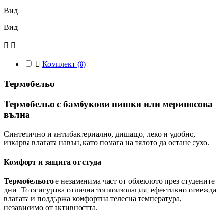
Вид
Вид



Комплект
(8)
Термобельо
Термобельо с бамбукови нишки или мериносова
вълна
Синтетично и антибактериално, дишащо, леко и удобно,
изкарва влагата навън, като помага на тялото да остане сухо.
Комфорт и защита от студа
Термобельото
е незаменима част от облеклото през студените
дни. То осигурява отлична топлоизолация, ефективно отвежда
влагата и поддържа комфортна телесна температура,
независимо от активността.