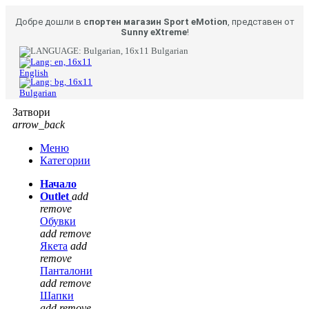
Добре дошли в
спортен магазин Sport eMotion
, представен от
Sunny eXtreme
!
Bulgarian
English
Bulgarian
Затвори
arrow_back
Меню
Категории
Начало
Outlet
add
remove
Обувки
add
remove
Якета
add
remove
Панталони
add
remove
Шапки
add
remove