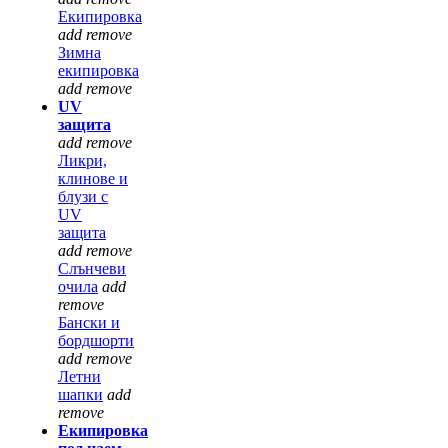
Екипировка
add
remove
Зимна
екипировка
add
remove
UV
защита
add
remove
Ликри,
клинове и
блузи с
UV
защита
add
remove
Слънчеви
очила
add
remove
Бански и
бордшорти
add
remove
Летни
шапки
add
remove
Екипировка