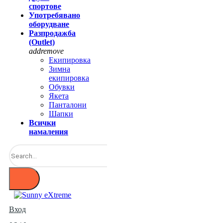
спортове
Употребявано
оборудване
Разпродажба
(Outlet)
add
remove
Екипировка
Зимна
екипировка
Обувки
Якета
Панталони
Шапки
Всички
намаления
Вход