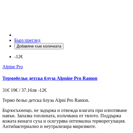
Бърз преглед
Добавяне към количката
-12€
Alpine Pro
Термобельо детска блуза Alpnine Pro Ramon
31€
19€ / 37.16лв
-12€
Термо бельо детска блуза Alpni Pro Ramon.
Бързосъхнещо, не задържа и отвежда влагата при изпотявaне
навън. Запазва топлината, излъчвана от тялото. Поддържа
кожата винаги суха и осигурява оптимална терморегулация.
Антибактериално и неутрализира миризмите.