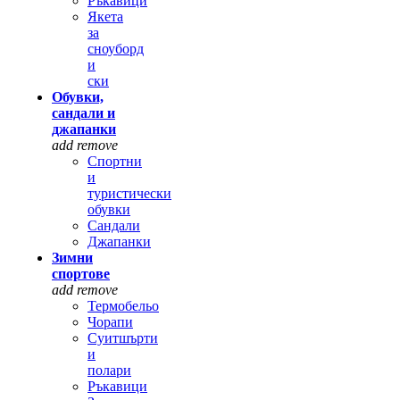
Ръкавици
Якета
за
сноуборд
и
ски
Обувки,
сандали и
джапанки
add
remove
Спортни
и
туристически
обувки
Сандали
Джапанки
Зимни
спортове
add
remove
Термобельо
Чорапи
Суитшърти
и
полари
Ръкавици