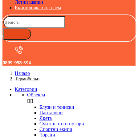
Летни шапки
Екипировка под наем
0899-998-594
Начало
Термобельо
Категории
Облекла


Блузи и тениски
Панталони
Якета
Суитшърти и полари
Спортни екипи
Чорапи