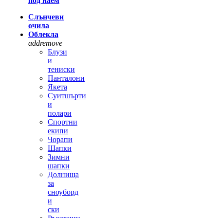
под наем
Слънчеви
очила
Облекла
add
remove
Блузи
и
тениски
Панталони
Якета
Суитшърти
и
полари
Спортни
екипи
Чорапи
Шапки
Зимни
шапки
Долнища
за
сноуборд
и
ски