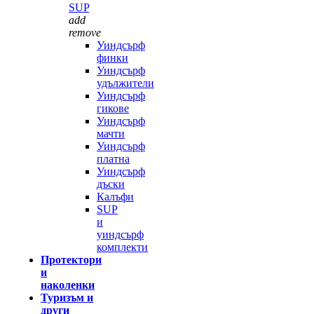
SUP
add
remove
Уиндсърф
финки
Уиндсърф
удължители
Уиндсърф
гикове
Уиндсърф
мачти
Уиндсърф
платна
Уиндсърф
дъски
Калъфи
SUP
и
уиндсърф
комплекти
Протектори
и
наколенки
Туризъм и
други