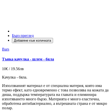
Бърз преглед
Добавяне към количката
Bars
Тънка качулка - шлем - бяла
10€ / 19.56лв
Качулка - бяла.
Използваният материал е от специална материя, която има
термо ефект, като едновременно с това позволява на кожата да
диша, поддържа температурата на главата и елиминира
изпотяването много бързо. Материята е много еластична,
обработена антибактериално, а вътрешната страна е от микро
полар.