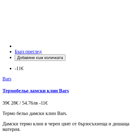
Бърз преглед
Добавяне към количката
-11€
Bars
Термобельо дамски клин Bars
39€
28€ / 54.76лв
-11€
Термо бельо дамски клин Bars.
Дамски термо клин в черен цвят от бързосъхнеща и дишаща
материя.