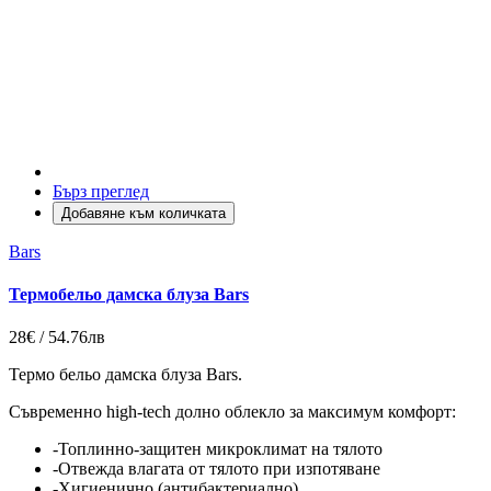
Бърз преглед
Добавяне към количката
Bars
Термобельо дамска блуза Bars
28€ / 54.76лв
Термо бельо дамска блуза Bars.
Съвременно high-tech долно облекло за максимум комфорт:
-Топлинно-защитен микроклимат на тялото
-Отвежда влагата от тялото при изпотяване
-Хигиенично (антибактериално)