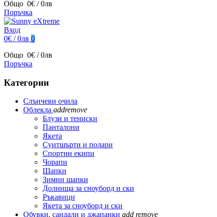
Общо
0€ / 0лв
Поръчка
Вход
0€ / 0лв
0
Общо
0€ / 0лв
Поръчка
Категории
Слънчеви очила
Облекла
add
remove
Блузи и тениски
Панталони
Якета
Суитшърти и полари
Спортни екипи
Чорапи
Шапки
Зимни шапки
Долнища за сноуборд и ски
Ръкавици
Якета за сноуборд и ски
Обувки, сандали и джапанки
add
remove