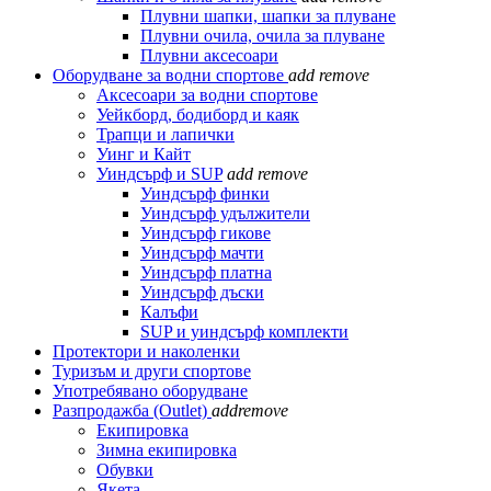
Плувни шапки, шапки за плуване
Плувни очила, очила за плуване
Плувни аксесоари
Оборудване за водни спортове
add
remove
Аксесоари за водни спортове
Уейкборд, бодиборд и каяк
Трапци и лапички
Уинг и Кайт
Уиндсърф и SUP
add
remove
Уиндсърф финки
Уиндсърф удължители
Уиндсърф гикове
Уиндсърф мачти
Уиндсърф платна
Уиндсърф дъски
Калъфи
SUP и уиндсърф комплекти
Протектори и наколенки
Туризъм и други спортове
Употребявано оборудване
Разпродажба (Outlet)
add
remove
Екипировка
Зимна екипировка
Обувки
Якета