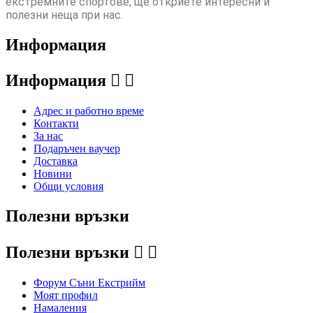
екстремните спортове, ще откриете интересни и
полезни неща при нас.
Информация
Информация


Адрес и работно време
Контакти
За нас
Подаръчен ваучер
Доставка
Новини
Общи условия
Полезни връзки
Полезни връзки


Форум Съни Екстрийм
Моят профил
Намаления