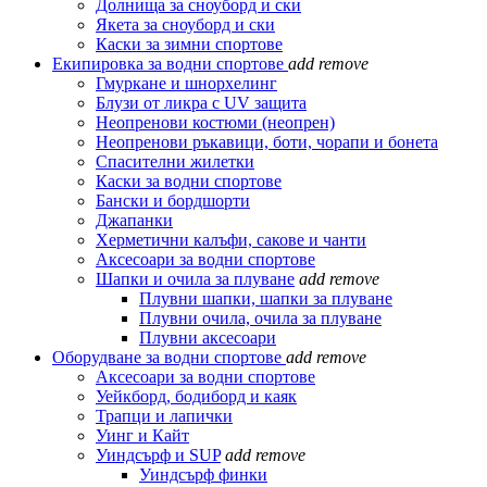
Долнища за сноуборд и ски
Якета за сноуборд и ски
Каски за зимни спортове
Екипировка за водни спортове
add
remove
Гмуркане и шнорхелинг
Блузи от ликра с UV защита
Неопренови костюми (неопрен)
Неопренови ръкавици, боти, чорапи и бонета
Спасителни жилетки
Каски за водни спортове
Бански и бордшорти
Джапанки
Херметични калъфи, сакове и чанти
Аксесоари за водни спортове
Шапки и очила за плуване
add
remove
Плувни шапки, шапки за плуване
Плувни очила, очила за плуване
Плувни аксесоари
Оборудване за водни спортове
add
remove
Аксесоари за водни спортове
Уейкборд, бодиборд и каяк
Трапци и лапички
Уинг и Кайт
Уиндсърф и SUP
add
remove
Уиндсърф финки