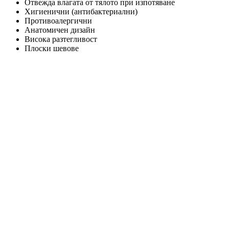
Отвежда влагата от тялото при изпотяване
Хигиенични (антибактериални)
Противоалергични
Анатомичен дизайн
Висока разтегливост
Плоски шевове