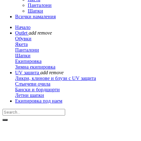
Панталони
Шапки
Всички намаления
Начало
Outlet
add
remove
Обувки
Якета
Панталони
Шапки
Екипировка
Зимна екипировка
UV защита
add
remove
Ликри, клинове и блузи с UV защита
Слънчеви очила
Бански и бордшорти
Летни шапки
Екипировка под наем