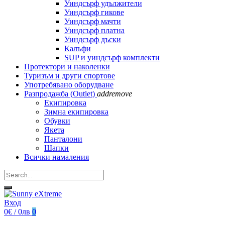
Уиндсърф удължители
Уиндсърф гикове
Уиндсърф мачти
Уиндсърф платна
Уиндсърф дъски
Калъфи
SUP и уиндсърф комплекти
Протектори и наколенки
Туризъм и други спортове
Употребявано оборудване
Разпродажба (Outlet)
add
remove
Екипировка
Зимна екипировка
Обувки
Якета
Панталони
Шапки
Всички намаления
Вход
0€ / 0лв
0