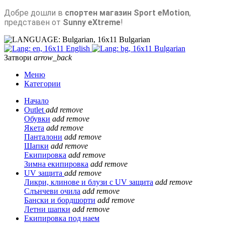
Добре дошли в
спортен магазин Sport eMotion
,
представен от
Sunny eXtreme
!
Bulgarian
English
Bulgarian
Затвори
arrow_back
Меню
Категории
Начало
Outlet
add
remove
Обувки
add
remove
Якета
add
remove
Панталони
add
remove
Шапки
add
remove
Екипировка
add
remove
Зимна екипировка
add
remove
UV защита
add
remove
Ликри, клинове и блузи с UV защита
add
remove
Слънчеви очила
add
remove
Бански и бордшорти
add
remove
Летни шапки
add
remove
Екипировка под наем