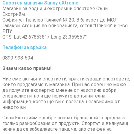
Спортен магазин Sunny eXtreme
Магазин за водни и екстремни спортове Съни
Екстрийм.
София, ул. Галилео Галилей № 20. В близост до МОЛ
Галакси, Агенция по вписванията, хотел "Плиска" и 1-во
РПУ.
GPS: Lat 42.678538° / Long 23.359557°
Телефон за връзка
0899-998-594
Знаем какво правим!
Ние сме активни спортисти, практикуващи спортовете,
които предлагаме в магазина. При нас освен, че може
да получите експертно мнение от наистина добри
специалисти, но и ще получите допълнителна
информация, която ще ви е полезна, независимо от
нивото ви.
Съни Екстрийм е добре познат бранд, който предлага
голямо разнообразие от продукти. Спортът е вълнуващ
начин да се забавлявате така, че, ако сте фен на