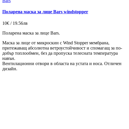
Bars
Поларена маска за лице Bars windstopper
10€ / 19.56лв
Поларена маска за лице Bars.
Маска за лице от микроскин с Wind Stopper мембрана,
притежаващ абсолютна ветроустойчивост и спомагащ за по-
добър топлообмен, без да пропуска телесната температура
навън.
Вентилационни отвори в областа на устата и носа. Отличен
дизайн.