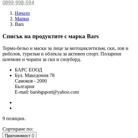
0899-998-594
Начало
Марки
Bars
Списък на продуктите с марка Bars
Термо-бельо и маски за лице за мотоциклетизъм, ски, лов и
риболов, туризъм и облекла за активен спорт. Поларени
шлемове и чорапи за ски и сноуборд.
БАРС ЕООД
Бул. Македония 78
Самоков - 2000
България
E-mail: barsbgsport@yahoo.com
9 позиции.
Сортиране по:
Приложимост
