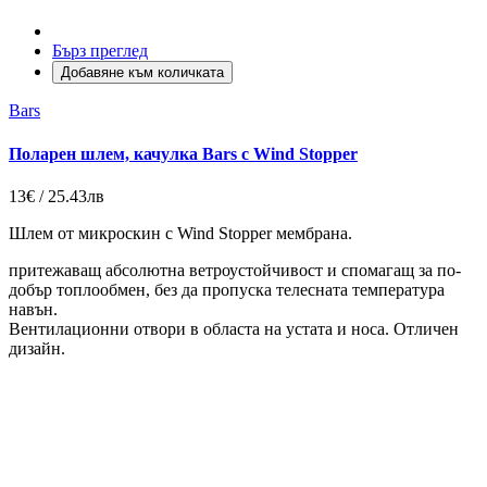
Бърз преглед
Добавяне към количката
Bars
Поларен шлем, качулка Bars с Wind Stopper
13€ / 25.43лв
Шлем от микроскин с Wind Stopper мембрана
.
притежаващ абсолютна ветроустойчивост и спомагащ за по-
добър топлообмен, без да пропуска телесната температура
навън.
Вентилационни отвори в областа на устата и носа. Отличен
дизайн.