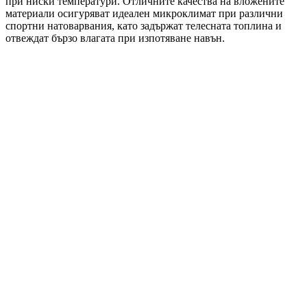
при ниски температури. Отличните качества на вложените
материали осигуряват идеален микроклимат при различни
спортни натоварвания, като задържат телесната топлина и
отвеждат бързо влагата при изпотяване навън.