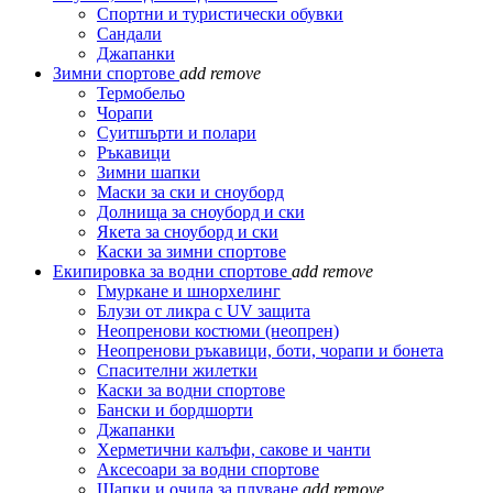
Спортни и туристически обувки
Сандали
Джапанки
Зимни спортове
add
remove
Термобельо
Чорапи
Суитшърти и полари
Ръкавици
Зимни шапки
Маски за ски и сноуборд
Долнища за сноуборд и ски
Якета за сноуборд и ски
Каски за зимни спортове
Екипировка за водни спортове
add
remove
Гмуркане и шнорхелинг
Блузи от ликра с UV защита
Неопренови костюми (неопрен)
Неопренови ръкавици, боти, чорапи и бонета
Спасителни жилетки
Каски за водни спортове
Бански и бордшорти
Джапанки
Херметични калъфи, сакове и чанти
Аксесоари за водни спортове
Шапки и очила за плуване
add
remove