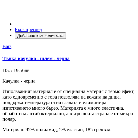
Бърз преглед
Добавяне към количката
Bars
Тънка качулка - шлем - черна
10€ / 19.56лв
Качулка - черна.
Използваният материал е от специална материя с термо ефект,
като едновременно с това позволява на кожата да диша,
поддържа температурата на главата и елиминира
изпотяването много бързо. Материята е много еластична,
обработена антибактериално, а вътрешната страна е от микро
полар.
Материал: 95% полиамид, 5% еластан, 185 гр./кв.м.