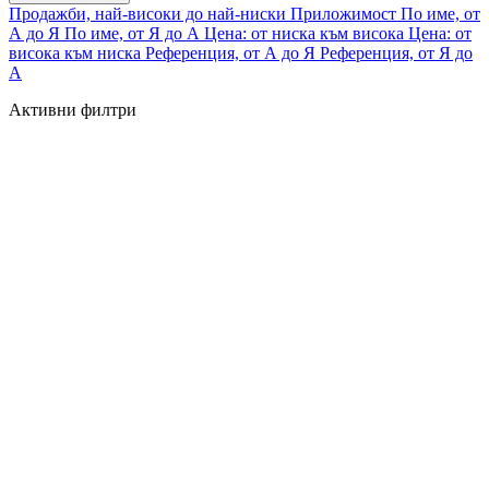
Продажби, най-високи до най-ниски
Приложимост
По име, от
А до Я
По име, от Я до А
Цена: от ниска към висока
Цена: от
висока към ниска
Референция, от А до Я
Референция, от Я до
А
Активни филтри