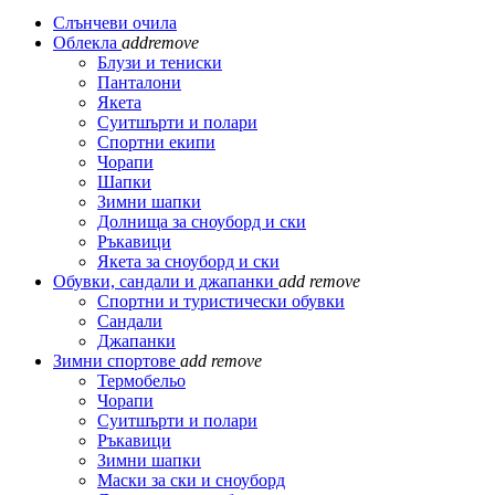
Слънчеви очила
Облекла
add
remove
Блузи и тениски
Панталони
Якета
Суитшърти и полари
Спортни екипи
Чорапи
Шапки
Зимни шапки
Долнища за сноуборд и ски
Ръкавици
Якета за сноуборд и ски
Обувки, сандали и джапанки
add
remove
Спортни и туристически обувки
Сандали
Джапанки
Зимни спортове
add
remove
Термобельо
Чорапи
Суитшърти и полари
Ръкавици
Зимни шапки
Маски за ски и сноуборд