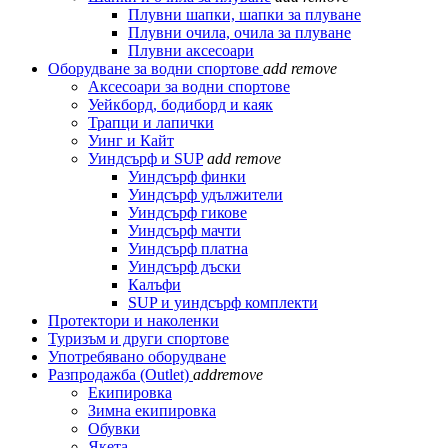
Плувни шапки, шапки за плуване
Плувни очила, очила за плуване
Плувни аксесоари
Оборудване за водни спортове
add
remove
Аксесоари за водни спортове
Уейкборд, бодиборд и каяк
Трапци и лапички
Уинг и Кайт
Уиндсърф и SUP
add
remove
Уиндсърф финки
Уиндсърф удължители
Уиндсърф гикове
Уиндсърф мачти
Уиндсърф платна
Уиндсърф дъски
Калъфи
SUP и уиндсърф комплекти
Протектори и наколенки
Туризъм и други спортове
Употребявано оборудване
Разпродажба (Outlet)
add
remove
Екипировка
Зимна екипировка
Обувки
Якета