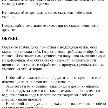
може да настъпи обезцветяване.
Не използвайте препарати, които съдържат избелващи
съставки.
Поддържайте текстилните аксесоари по същия начин като
дрехите.
ОБУВКИ
Обувките трябва да се почистват с подходяща четка, мека
кърпа или влажна гъба. Гладката кожа трябва да се обработва
с вакса. Избягвайте намокрянето, то нарушава външния вид и
ги деформира. Ако обувките се намокрят, внимателно ги
почистете, изсушите и обработете с продукт, предназначен за
съответния тип материя.
Избягвайте излагането на продуктите на открит огън или
източници на силно топлинно излъчване.
Защитете ги от киселини, алкалоиди и други химикали.
Ако продуктът влезе в контакт с химикали, почистете го
веднага с топла вода и възстановете защитния слой със
специализиран препарат.
Не оставяйте продукта на пряка слънчева светлина, особено
зад стъкло на автомобил.