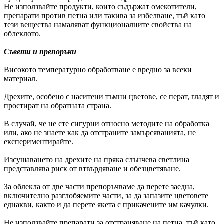
Не използвайте продукти, които съдържат омекотители,
препарати против петна или такива за избелване, тъй като
тези вещества намаляват функционалните свойства на
облеклото.
Съвети и препоръки
Високото температурно обработване е вредно за всеки
материал.
Дрехите, особено с наситени тъмни цветове, се перат, гладят и
простират на обратната страна.
В случай, че не сте сигурни относно методите на обработка
или, ако не знаете как да отстраните замърсяванията, не
експериментирайте.
Изсушаването на дрехите на пряка слънчева светлина
представлява риск от втвърдяване и обезцветяване.
За облекла от две части препоръчваме да перете заедна,
включително разглобяемите части, за да запазите цветовете
еднакви, както и да перете якета с прикачените им качулки.
Не използвайте препарати за отстраняване на петна, тъй като