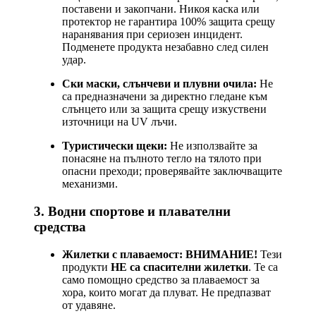
поставени и закопчани. Никоя каска или
протектор не гарантира 100% защита срещу
наранявания при сериозен инцидент.
Подменете продукта незабавно след силен
удар.
Ски маски, слънчеви и плувни очила:
Не
са предназначени за директно гледане към
слънцето или за защита срещу изкуствени
източници на UV лъчи.
Туристически щеки:
Не използвайте за
понасяне на пълното тегло на тялото при
опасни преходи; проверявайте заключващите
механизми.
3. Водни спортове и плавателни
средства
Жилетки с плаваемост:
ВНИМАНИЕ!
Тези
продукти
НЕ са спасителни жилетки
. Те са
само помощно средство за плаваемост за
хора, които могат да плуват. Не предпазват
от удавяне.