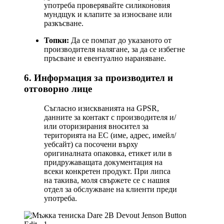
употреба проверявайте силиконовия
мундщук и клапите за износване или
разкъсване.
Топки:
Да се помпат до указаното от
производителя налягане, за да се избегне
пръсване и евентуално нараняване.
6. Информация за производител и
отговорно лице
Съгласно изискванията на GPSR,
данните за контакт с производителя и/
или оторизирания вносител за
територията на ЕС (име, адрес, имейл/
уебсайт) са посочени върху
оригиналната опаковка, етикет или в
придружаващата документация на
всеки конкретен продукт. При липса
на такива, моля свържете се с нашия
отдел за обслужване на клиенти преди
употреба.