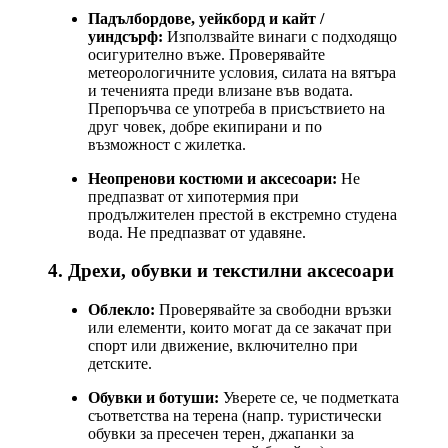
Падълбордове, уейкборд и кайт /
уиндсърф:
Използвайте винаги с подходящо
осигурително въже. Проверявайте
метеорологичните условия, силата на вятъра
и теченията преди влизане във водата.
Препоръчва се употреба в присъствието на
друг човек, добре екипирани и по
възможност с жилетка.
Неопренови костюми и аксесоари:
Не
предпазват от хипотермия при
продължителен престой в екстремно студена
вода. Не предпазват от удавяне.
4. Дрехи, обувки и текстилни аксесоари
Облекло:
Проверявайте за свободни връзки
или елементи, които могат да се закачат при
спорт или движение, включително при
детските.
Обувки и ботуши:
Уверете се, че подметката
съответства на терена (напр. туристически
обувки за пресечен терен, джапанки за