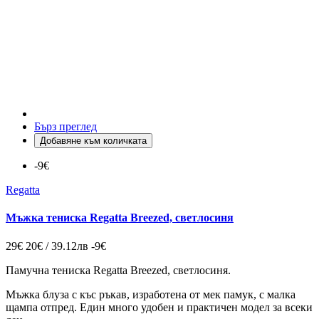
Бърз преглед
Добавяне към количката
-9€
Regatta
Мъжка тениска Regatta Breezed, светлосиня
29€
20€ / 39.12лв
-9€
Памучна тениска Regatta Breezed, светлосиня.
Мъжка блуза с къс ръкав, изработена от мек памук, с малка
щампа отпред. Един много удобен и практичен модел за всеки