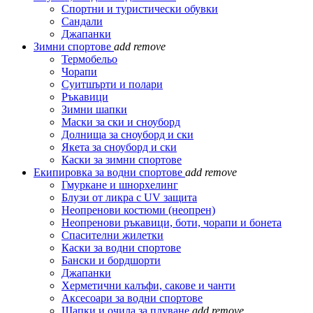
Спортни и туристически обувки
Сандали
Джапанки
Зимни спортове
add
remove
Термобельо
Чорапи
Суитшърти и полари
Ръкавици
Зимни шапки
Маски за ски и сноуборд
Долнища за сноуборд и ски
Якета за сноуборд и ски
Каски за зимни спортове
Екипировка за водни спортове
add
remove
Гмуркане и шнорхелинг
Блузи от ликра с UV защита
Неопренови костюми (неопрен)
Неопренови ръкавици, боти, чорапи и бонета
Спасителни жилетки
Каски за водни спортове
Бански и бордшорти
Джапанки
Херметични калъфи, сакове и чанти
Аксесоари за водни спортове
Шапки и очила за плуване
add
remove