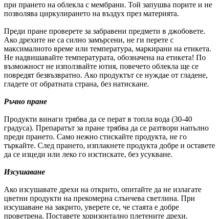
при прането на облекла с мембрани. Той запушва порите и не
позволява циркулирането на въздух през материята.
Преди пране проверете за забравени предмети в джобовете.
Ако дрехите не са силно замърсени, не ги перете с
максималното време или температура, маркирани на етикета.
Не надвишавайте температурата, обозначена на етикета! По
възможност не използвайте ютия, повечето облекла ще се
повредят безвъзвратно. Ако продуктът се нуждае от гладене,
гладете от обратната страна, без натискане.
Ръчно пране
Продукти винаги трябва да се перат в топла вода (30-40
градуса). Препаратът за пране трябва да се разтвори напълно
преди прането. Само нежно стискайте продукта, не го
търкайте. След прането, изплакнете продукта добре и оставете
да се изцеди или леко го изстискате, без усукване.
Изсушаване
Ако изсушавате дрехи на открито, опитайте да не излагате
цветни продукти на прекомерна слънчева светлина. При
изсушаване на закрито, уверете се, че стаята е добре
проветрена. Поставете хоризонтално плетените дрехи.