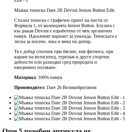
Мъжка тениска Dare 2B Devout Jenson Button Edit.
Стилна тениска с графичен принт на писти от
Формула 1, от колекцията Jenson Button. Блузата с
къс ръкав Devout е изработена от мек органичен
памук. Идеалният вариант за уикенда. Тениската е
лесна за носене, лека и мека на допир.
Тя е добър спътник при бягане, във фитнеса, при
каране на велосипед, туризъм и други спортни
дейности или разходки сред природата и
ежедневно ползване.
Материал
: 100% памук
Производител
: Dare 2b Великобритания
Още 5 подобни артикула от