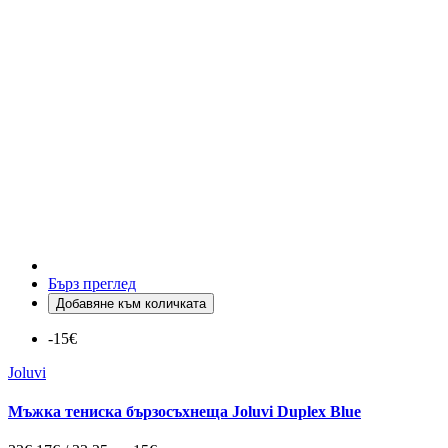
Бърз преглед
Добавяне към количката
-15€
Joluvi
Мъжка тениска бързосъхнеща Joluvi Duplex Blue