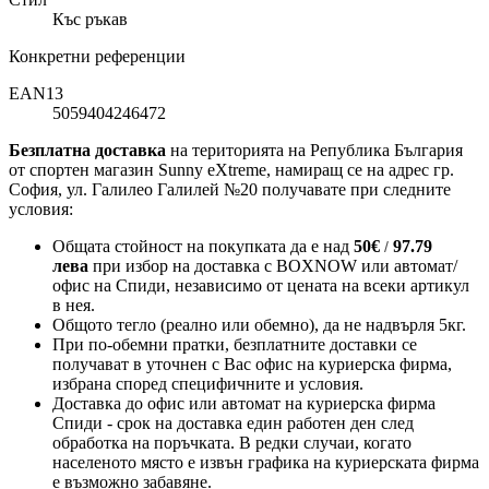
Къс ръкав
Конкретни референции
EAN13
5059404246472
Безплатна доставка
на територията на Република България
от спортен магазин Sunny eXtreme, намиращ се на адрес гр.
София, ул. Галилео Галилей №20 получавате при следните
условия:
Общата стойност на покупката да е над
50
€
97.79
/
лева
при избор на доставка с BOXNOW или автомат/
офис на Спиди
, независимо от цената на всеки артикул
в нея.
Общото тегло (реално или обемно), да не надвърля 5кг.
При по-обемни пратки, безплатните доставки се
получават в уточнен с Вас офис на куриерска фирма,
избрана според специфичните и условия.
Доставка до офис или автомат на куриерска фирма
Спиди - срок на доставка един работен ден след
обработка на поръчката. В редки случаи, когато
населеното място е извън графика на куриерската фирма
е възможно забавяне.