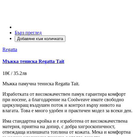
Бърз преглед
Добавяне към количката
Regatta
Мъжка тениска Regatta Tait
18€ / 35.2лв
Мъжка памучна тениска Regatta Tait.
Изработката от висококачествен памук гарантира комфорт
при носене, а благодарение на Coolweave имате свободно
циркулиращ въздушен поток и контрол върху нивото на
влагата. Това е много удобен и практичен модел за всеки ден.
Има стандартна кройка и е изработена от висококачествена
материя, приятна на допир, с добра хигроскопичност,
отвеждаща излишната топлина от кожата. Мека и комфортна