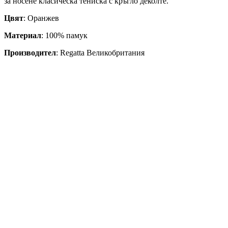
за носене класическа тениска с кръгло деколте.
Цвят
: Оранжев
Материал
: 100% памук
Производител
: Regatta Великобритания