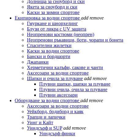
Долнища за сноуборд и ски
Якета за сноуборд и ски
Каски за зимни спортове
Екипировка за водни спортове
add
remove
Гмуркане и шнорхелинг
Блузи от ликра с UV защита
Неопренови костюми (неопрен)
Неопренови ръкавици, боти, чорапи и бонета
Спасителни жилетки
Каски за водни спортове
Бански и бордшорти
Джапанки
Херметични калъфи, сакове и чанти
Аксесоари за водни спортове
Шапки и очила за плуване
add
remove
Плувни шапки, шапки за плуване
Плувни очила, очила за плуване
Плувни аксесоари
Оборудване за водни спортове
add
remove
Аксесоари за водни спортове
Уейкборд, бодиборд и каяк
Трапци и лапички
Уинг и Кайт
Уиндсърф и SUP
add
remove
Уиндсърф финки