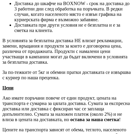
Доставка до шкафче на
BOXNOW
- срок на доставка до
3 работни дни след обработка на поръчката. В редки
случаи, когато населеното място е извън графика на
куриерската фирма е възможно забавяне.
Доставката при други условия не е безплатна и е за
сметка на клиента.
В условията за безплатна доставка НЕ влизат рекламации,
замени, връщания и продукти за които е договорена цена,
различна от продажната. Продукти с намалени цени
участващи в кампании могат да бъдат включени в условията
за безплатна доставка.
За по-тежките от 5кг и обемни пратки доставката се извършва
с куриер по наша преценка.
Цени
Ако имате поръчани повече от един продукт, цената на
транспорта е сумарна за цялата доставка. Сумата за експресна
доставка или доставка с фиксиран час се заплаща
допълнително. Сумата за наложен платеж (около 2%) и не
влиза в цената на доставката, но
остава за наша сметка
!
Цените на транспорта зависят от обема, теглото, населеното