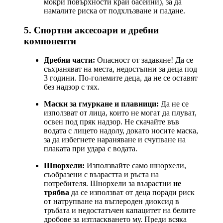
мокри повърхности край басейни), за да
намалите риска от подхлъзване и падане.
5. Спортни аксесоари и дребни
компоненти
Дребни части:
Опасност от задавяне! Да се
съхраняват на места, недостъпни за деца под
3 години. По-големите деца, да не се оставят
без надзор с тях.
Маски за гмуркане и плавници:
Да не се
използват от лица, които не могат да плуват,
освен под пряк надзор. Не скачайте във
водата с лицето надолу, докато носите маска,
за да избегнете нараняване и счупване на
плаката при удара с водата.
Шнорхели:
Използвайте само шнорхели,
съобразени с възрастта и ръста на
потребителя. Шнорхели за възрастни
не
трябва
да се използват от деца поради риск
от натрупване на въглероден диоксид в
тръбата и недостатъчен капацитет на белите
дробове за изтласкването му. Преди всяка