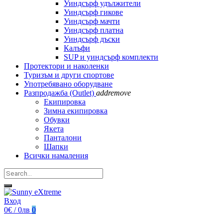
Уиндсърф удължители
Уиндсърф гикове
Уиндсърф мачти
Уиндсърф платна
Уиндсърф дъски
Калъфи
SUP и уиндсърф комплекти
Протектори и наколенки
Туризъм и други спортове
Употребявано оборудване
Разпродажба (Outlet)
add
remove
Екипировка
Зимна екипировка
Обувки
Якета
Панталони
Шапки
Всички намаления
Вход
0€ / 0лв
0