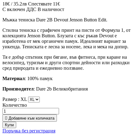
18€ / 35.2лв
Спестявате 11€
С включен ДДС
В наличност
Мъжка тениска Dare 2B Devout Jenson Button Edit.
Стилна тениска с графичен принт на писти от Формула 1, от
колекцията Jenson Button. Блузата с къс ръкав Devout е
изработена от мек органичен памук. Идеалният вариант за
уикенда. Тениската е лесна за носене, лека и мека на допир.
Тя е добър спътник при бягане, във фитнеса, при каране на
велосипед, туризъм и други спортни дейности или разходки
сред природата и ежедневно ползване.
Материал
: 100% памук
Производител
: Dare 2b Великобритания
Размер :
XL
Количество

Добавяне към количката
Купи
Поръчка без регистрация