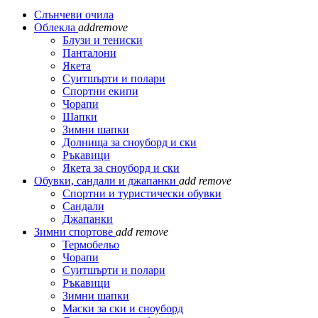
Слънчеви очила
Облекла
add
remove
Блузи и тениски
Панталони
Якета
Суитшърти и полари
Спортни екипи
Чорапи
Шапки
Зимни шапки
Долнища за сноуборд и ски
Ръкавици
Якета за сноуборд и ски
Обувки, сандали и джапанки
add
remove
Спортни и туристически обувки
Сандали
Джапанки
Зимни спортове
add
remove
Термобельо
Чорапи
Суитшърти и полари
Ръкавици
Зимни шапки
Маски за ски и сноуборд