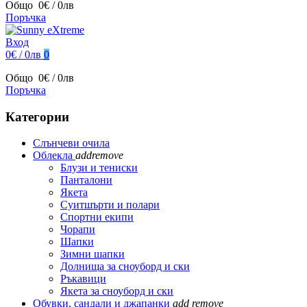
Общо
0€ / 0лв
Поръчка
Вход
0€ / 0лв
0
Общо
0€ / 0лв
Поръчка
Категории
Слънчеви очила
Облекла
add
remove
Блузи и тениски
Панталони
Якета
Суитшърти и полари
Спортни екипи
Чорапи
Шапки
Зимни шапки
Долнища за сноуборд и ски
Ръкавици
Якета за сноуборд и ски
Обувки, сандали и джапанки
add
remove