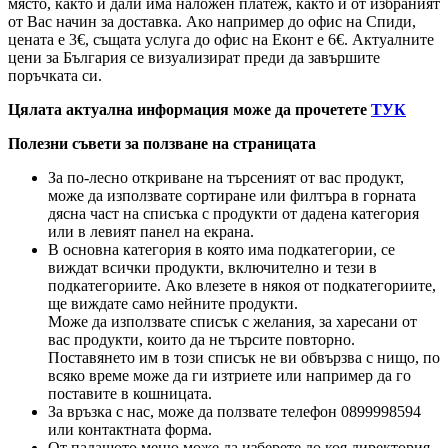
място, както и дали има наложен платеж, както и от избраният
от Вас начин за доставка. Ако например до офис на Спиди,
цената е 3
€
, същата услуга до офис на Еконт е 6
€
. Актуалните
цени за България се визуализират преди да завършите
поръчката си.
Цялата актуална информация може да прочетете
ТУК
Полезни съвети за ползване на страницата
За по-лесно откриване на търсеният от вас продукт,
може да използвате сортиране или филтъра в горната
дясна част на списъка с продукти от дадена категория
или в левият панел на екрана.
В основна категория в която има подкатегории, се
виждат всички продукти, включително и тези в
подкатегориите. Ако влезете в някоя от подкатегориите,
ще виждате само нейните продукти.
Може да използвате списък с желания, за харесани от
вас продукти, които да не търсите повторно.
Поставянето им в този списък не ви обвързва с нищо, по
всяко време може да ги изтриете или например да го
поставите в кошницата.
За връзка с нас, може да ползвате телефон 0899998594
или контактната форма.
От падащото меню може да изберете до коя директория