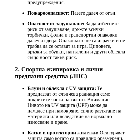
предупреждения.
Пожарооопасност:
Пазете далеч от огън.
Опасност от задушаване:
За да избегнете
риск от задушаване, дръжте всички
торбички, фолиа и транспортни опаковки
далеч от деца. Опаковките не са играчки и не
трябва да се оставят за игра. Циповете,
връзки за обувки, панталони и други облекла
също носят такъв риск.
2. Спортна екипировка и лични
предпазни средства (ЛПС)
Блузи и облекла с UV защита:
Те
предпазват от слънчева радиация само
покритите части на тялото. Внимание:
Нивото на UV защита (UPF) може да
намалее при намокряне, силно разтягане на
материята или вследствие на нормално
износване и пране.
Каски и протекторни жилетки:
Осигуряват
защита само когато са правилно оразмерени,