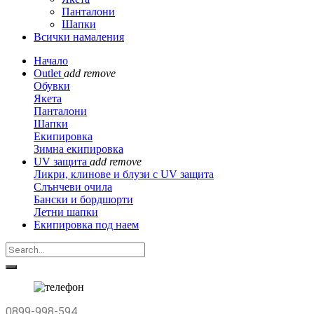
Панталони
Шапки
Всички намаления
Начало
Outlet
add
remove
Обувки
Якета
Панталони
Шапки
Екипировка
Зимна екипировка
UV защита
add
remove
Ликри, клинове и блузи с UV защита
Слънчеви очила
Бански и бордшорти
Летни шапки
Екипировка под наем
0899-998-594