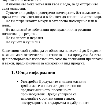
Използвайте мека четка или гъба с вода, за да отстраните
суха мръсотия.
Сушете ги в добре проветрено помещение, без излагане на
пряка слънчева светлина и в близост до топлинни източници.
Не ги съхранявайте мокри в затворено помещение или в
плик.
Не използвайте избелващи препарати или агресивни
почистващи средства.
Не ги перете в пералня.
Не сушете в сушилня.
Защитният слой трябва да се обновява на всеки 2 до 3 години,
в зависимост от честотата на използване на продукта. За тази
цел препоръчваме използването само на специални препарати
и вакси, предназначени за конкретния вид продукт.
1. Обща информация
Употреба:
Продуктите в нашия магазин
трябва да се използват единствено по
предназначението, посочено от
производителя. Преди употреба се
запознайте с оригиналния етикет,
инструкциите за поддръжка и фабричните