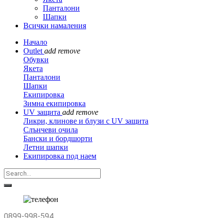
Панталони
Шапки
Всички намаления
Начало
Outlet
add
remove
Обувки
Якета
Панталони
Шапки
Екипировка
Зимна екипировка
UV защита
add
remove
Ликри, клинове и блузи с UV защита
Слънчеви очила
Бански и бордшорти
Летни шапки
Екипировка под наем
0899-998-594