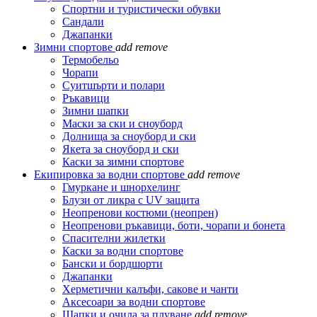
Спортни и туристически обувки
Сандали
Джапанки
Зимни спортове
add
remove
Термобельо
Чорапи
Суитшърти и полари
Ръкавици
Зимни шапки
Маски за ски и сноуборд
Долнища за сноуборд и ски
Якета за сноуборд и ски
Каски за зимни спортове
Екипировка за водни спортове
add
remove
Гмуркане и шнорхелинг
Блузи от ликра с UV защита
Неопренови костюми (неопрен)
Неопренови ръкавици, боти, чорапи и бонета
Спасителни жилетки
Каски за водни спортове
Бански и бордшорти
Джапанки
Херметични калъфи, сакове и чанти
Аксесоари за водни спортове
Шапки и очила за плуване
add
remove