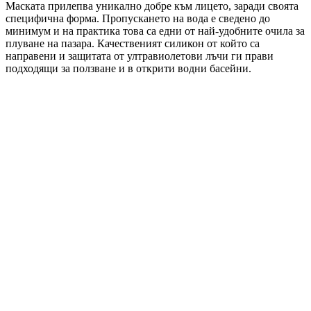
Маската прилепва уникално добре към лицето, заради своята
специфична форма. Пропускането на вода е сведено до
минимум и на практика това са едни от най-удобните очила за
плуване на пазара. Качественият силикон от който са
направени и защитата от ултравиолетови лъчи ги прави
подходящи за ползване и в открити водни басейни.