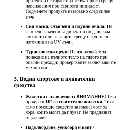
протектор не гарантира 100% защита срещу
наранявания при сериозен инцидент.
Подменете продукта незабавно след силен
удар.
Ски маски, слънчеви и плувни очила:
Не
са предназначени за директно гледане към
слънцето или за защита срещу изкуствени
източници на UV лъчи.
Туристически щеки:
Не използвайте за
понасяне на пълното тегло на тялото при
опасни преходи; проверявайте заключващите
механизми.
3. Водни спортове и плавателни
средства
Жилетки с плаваемост:
ВНИМАНИЕ!
Тези
продукти
НЕ са спасителни жилетки
. Те са
само помощно средство за плаваемост за
хора, които могат да плуват. Не предпазват
от удавяне.
Падълбордове, уейкборд и кайт /