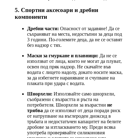
5. Спортни аксесоари и дребни
компоненти
Дребни части:
Опасност от задавяне! Да се
съхраняват на места, недостъпни за деца под
3 години. По-големите деца, да не се оставят
без надзор с тях.
Маски за гмуркане и плавници:
Да не се
използват от лица, които не могат да плуват,
освен под пряк надзор. Не скачайте във
водата с лицето надолу, докато носите маска,
за да избегнете нараняване и счупване на
плаката при удара с водата.
Шнорхели:
Използвайте само шнорхели,
съобразени с възрастта и ръста на
потребителя. Шнорхели за възрастни
не
трябва
да се използват от деца поради риск
от натрупване на въглероден диоксид в
тръбата и недостатъчен капацитет на белите
дробове за изтласкването му. Преди всяка
употреба проверявайте силиконовия