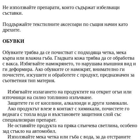
Не използвайте препарати, които съдържат избелващи
съставки.
Поддържайте текстилните аксесоари по същия начин като
дрехите.
ОБУВКИ
Обувките трябва да се почистват с подходяща четка, мека
кърпа или влажна гъба. Гладката кожа трябва да се обработва
с вакса. Избягвайте намокрянето, то нарушава външния вид и
ги деформира. Ако обувките се намокрят, внимателно ги
почистете, изсушите и обработете с продукт, предназначен за
съответния тип материя.
Избягвайте излагането на продуктите на открит огън или
източници на силно топлинно излъчване.
Защитете ги от киселини, алкалоиди и други химикали.
Ако продуктът влезе в контакт с химикали, почистете го
веднага с топла вода и възстановете защитния слой със
специализиран препарат.
Не оставяйте продукта на пряка слънчева светлина, особено
зад стъкло на автомобил.
Използвайте мека четка или гъба с вода, за да отстраните