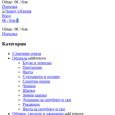
Общо
0€ / 0лв
Поръчка
Вход
0€ / 0лв
0
Общо
0€ / 0лв
Поръчка
Категории
Слънчеви очила
Облекла
add
remove
Блузи и тениски
Панталони
Якета
Суитшърти и полари
Спортни екипи
Чорапи
Шапки
Зимни шапки
Долнища за сноуборд и ски
Ръкавици
Якета за сноуборд и ски
Обувки, сандали и джапанки
add
remove