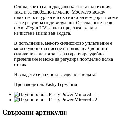
Очила, които са подходящи както за състезания,
така и за свободно плуване. Мостчето между
плаките осигурява високо ниво на комфорт и може
да се регулира индивидуално. Огледалните лещи
с
Anti-Fog
и UV защита предлагат ясна и
изчистена визия във водата.
В допълнение, мекото силиконово уплътнение е
много удобно за носене и ползване. Двойната
силиконова лента за глава гарантира удобно
прилепване и може да регулира поотделно всяка
от тях.
Насладете се на чиста гледка във водата!
Производител: Fashy Германия
Свързани артикули: