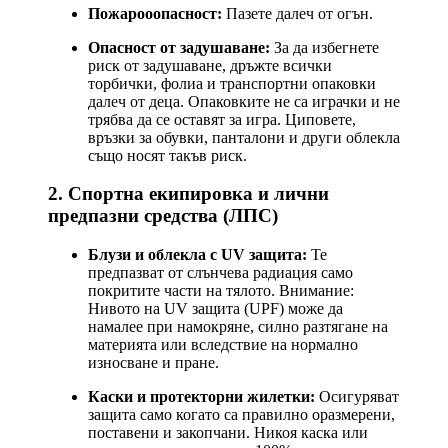
Пожарооопасност:
Пазете далеч от огън.
Опасност от задушаване:
За да избегнете
риск от задушаване, дръжте всички
торбички, фолиа и транспортни опаковки
далеч от деца. Опаковките не са играчки и не
трябва да се оставят за игра. Циповете,
връзки за обувки, панталони и други облекла
също носят такъв риск.
2. Спортна екипировка и лични
предпазни средства (ЛПС)
Блузи и облекла с UV защита:
Те
предпазват от слънчева радиация само
покритите части на тялото. Внимание:
Нивото на UV защита (UPF) може да
намалее при намокряне, силно разтягане на
материята или вследствие на нормално
износване и пране.
Каски и протекторни жилетки:
Осигуряват
защита само когато са правилно оразмерени,
поставени и закопчани. Никоя каска или