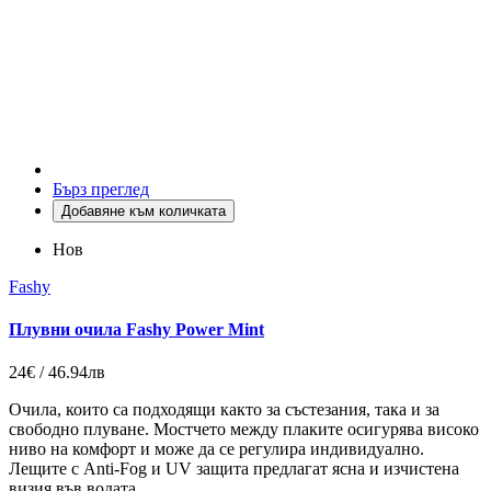
Бърз преглед
Добавяне към количката
Нов
Fashy
Плувни очила Fashy Power Mint
24€ / 46.94лв
Очила, които са подходящи както за състезания, така и за
свободно плуване. Мостчето между плаките осигурява високо
ниво на комфорт и може да се регулира индивидуално.
Лещите с
Anti-Fog
и UV защита предлагат ясна и изчистена
визия във водата.