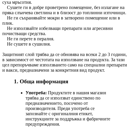
суха мръсотия.
Сушете ги в добре проветрено помещение, без излагане на
пряка слънчева светлина и в близост до топлинни източници.
Не ги съхранявайте мокри в затворено помещение или в
плик.
Не използвайте избелващи препарати или агресивни
почистващи средства.
Не ги перете в пералня.
Не сушете в сушилня.
Защитният слой трябва да се обновява на всеки 2 до 3 години,
в зависимост от честотата на използване на продукта. За тази
цел препоръчваме използването само на специални препарати
и вакси, предназначени за конкретния вид продукт.
1. Обща информация
Употреба:
Продуктите в нашия магазин
трябва да се използват единствено по
предназначението, посочено от
производителя. Преди употреба се
запознайте с оригиналния етикет,
инструкциите за поддръжка и фабричните
предупреждения.