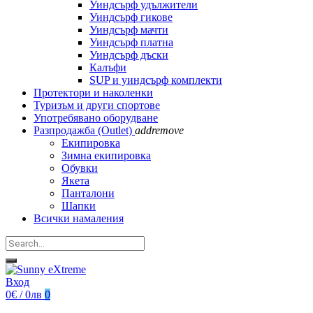
Уиндсърф удължители
Уиндсърф гикове
Уиндсърф мачти
Уиндсърф платна
Уиндсърф дъски
Калъфи
SUP и уиндсърф комплекти
Протектори и наколенки
Туризъм и други спортове
Употребявано оборудване
Разпродажба (Outlet)
add
remove
Екипировка
Зимна екипировка
Обувки
Якета
Панталони
Шапки
Всички намаления
Вход
0€ / 0лв
0