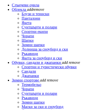
Слънчеви очила
Облекла
add
remove
Блузи и тениски
Панталони
Якета
Суитшърти и полари
Спортни екипи
Чорапи
Шапки
Зимни шапки
Долнища за сноуборд и ски
Ръкавици
Якета за сноуборд и ски
Обувки, сандали и джапанки
add
remove
Спортни и туристически обувки
Сандали
Джапанки
Зимни спортове
add
remove
Термобельо
Чорапи
Суитшърти и полари
Ръкавици
Зимни шапки
Маски за ски и сноуборд