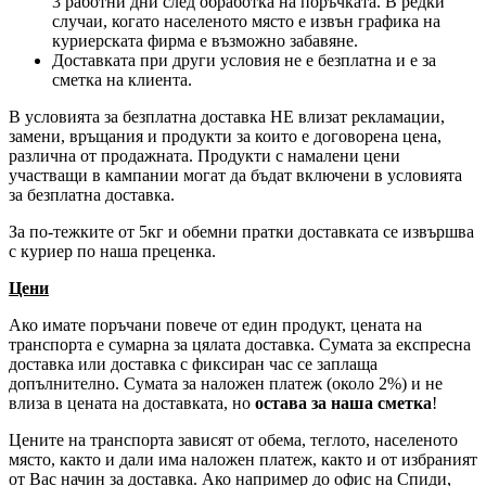
3 работни дни след обработка на поръчката. В редки
случаи, когато населеното място е извън графика на
куриерската фирма е възможно забавяне.
Доставката при други условия не е безплатна и е за
сметка на клиента.
В условията за безплатна доставка НЕ влизат рекламации,
замени, връщания и продукти за които е договорена цена,
различна от продажната. Продукти с намалени цени
участващи в кампании могат да бъдат включени в условията
за безплатна доставка.
За по-тежките от 5кг и обемни пратки доставката се извършва
с куриер по наша преценка.
Цени
Ако имате поръчани повече от един продукт, цената на
транспорта е сумарна за цялата доставка. Сумата за експресна
доставка или доставка с фиксиран час се заплаща
допълнително. Сумата за наложен платеж (около 2%) и не
влиза в цената на доставката, но
остава за наша сметка
!
Цените на транспорта зависят от обема, теглото, населеното
място, както и дали има наложен платеж, както и от избраният
от Вас начин за доставка. Ако например до офис на Спиди,