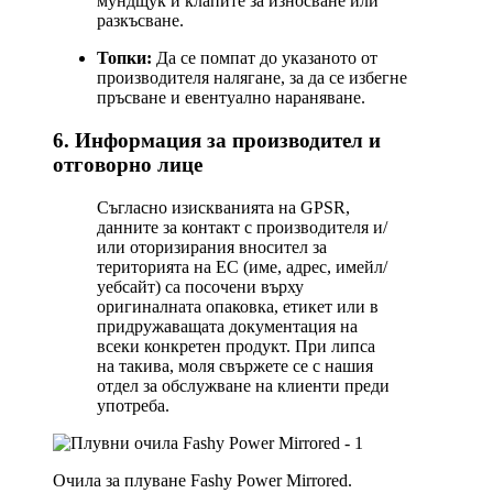
мундщук и клапите за износване или
разкъсване.
Топки:
Да се помпат до указаното от
производителя налягане, за да се избегне
пръсване и евентуално нараняване.
6. Информация за производител и
отговорно лице
Съгласно изискванията на GPSR,
данните за контакт с производителя и/
или оторизирания вносител за
територията на ЕС (име, адрес, имейл/
уебсайт) са посочени върху
оригиналната опаковка, етикет или в
придружаващата документация на
всеки конкретен продукт. При липса
на такива, моля свържете се с нашия
отдел за обслужване на клиенти преди
употреба.
Очила за плуване Fashy Power Mirrored.