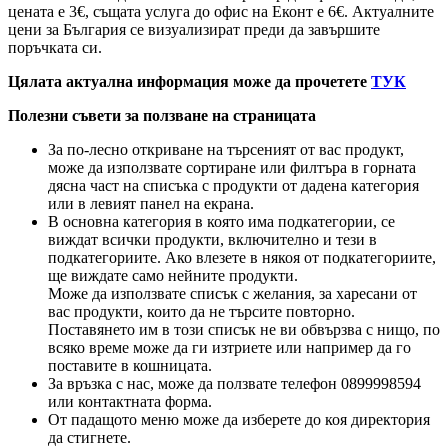
цената е 3
€
, същата услуга до офис на Еконт е 6
€
. Актуалните
цени за България се визуализират преди да завършите
поръчката си.
Цялата актуална информация може да прочетете
ТУК
Полезни съвети за ползване на страницата
За по-лесно откриване на търсеният от вас продукт,
може да използвате сортиране или филтъра в горната
дясна част на списъка с продукти от дадена категория
или в левият панел на екрана.
В основна категория в която има подкатегории, се
виждат всички продукти, включително и тези в
подкатегориите. Ако влезете в някоя от подкатегориите,
ще виждате само нейните продукти.
Може да използвате списък с желания, за харесани от
вас продукти, които да не търсите повторно.
Поставянето им в този списък не ви обвързва с нищо, по
всяко време може да ги изтриете или например да го
поставите в кошницата.
За връзка с нас, може да ползвате телефон 0899998594
или контактната форма.
От падащото меню може да изберете до коя директория
да стигнете.