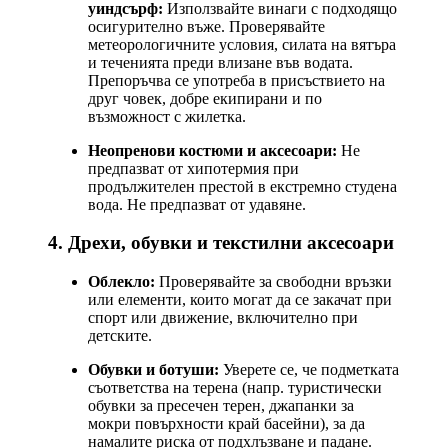
уиндсърф:
Използвайте винаги с подходящо
осигурително въже. Проверявайте
метеорологичните условия, силата на вятъра
и теченията преди влизане във водата.
Препоръчва се употреба в присъствието на
друг човек, добре екипирани и по
възможност с жилетка.
Неопренови костюми и аксесоари:
Не
предпазват от хипотермия при
продължителен престой в екстремно студена
вода. Не предпазват от удавяне.
4. Дрехи, обувки и текстилни аксесоари
Облекло:
Проверявайте за свободни връзки
или елементи, които могат да се закачат при
спорт или движение, включително при
детските.
Обувки и ботуши:
Уверете се, че подметката
съответства на терена (напр. туристически
обувки за пресечен терен, джапанки за
мокри повърхности край басейни), за да
намалите риска от подхлъзване и падане.