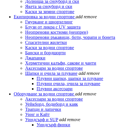
Долнища за сноуборд и ски
Якета за сноуборд и ски
Каски за зимни спортове
Екипировка за водни спортове
add
remove
Гмуркане и шнорхелинг
Блузи от ликра с UV защита
Неопренови костюми (неопрен)
Неопренови ръкавици, боти, чорапи и бонета
Спасителни жилетки
Каски за водни спортове
Бански и бордшорти
Джапанки
Херметични калъфи, сакове и чанти
Аксесоари за водни спортове
Шапки и очила за плуване
add
remove
Плувни шапки, шапки за плуване
Плувни очила, очила за плуване
Плувни аксесоари
Оборудване за водни спортове
add
remove
Аксесоари за водни спортове
Уейкборд, бодиборд и каяк
Трапци и лапички
Уинг и Кайт
Уиндсърф и SUP
add
remove
Уиндсърф финки