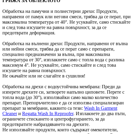
ГРИЖА ЗА ОБЛЕКЛОТО
Обработка на памучни и полиестерни дрехи: Продукти,
направени от памук или негови смеси, трябва да се перат, при
максимална температура от 40°. Не усуквайте, само стискайте
и след това изсушете на равна повърхност, за да се
предотврати деформация.
Обработка на вълнени дрехи: Продукти, направени от вълна
или нейни смеси, трябва да се перат само с препарати,
специално предназначени за вълна, при максимална
температура от 30°, изплакнете само с топла вода с разлика
максимум 4°. Не усуквайте, само стискайте и след това
изсушете на равна повърхност.
Не окачайте или не слагайте в сушилня!
Обработка на дрехи с водоустойчива мембрана: Преди да
изперете дрехите си, затворете напълно циповете. Перете с
топла вода (до 30°), използвайки само малко количество
препарат. Препоръчително е да се използва специализиран
препарат за мембрани, каквито са тези:
Wash In Garment
Cleaner
и
Regatta Wash In Reproofer
. Изплакнете до два пъти,
ограничете стискането и центрофугирането, за да
предотвратите набраздяването на дрехите.
Не използвайте продукти, които съдържат омекотители,