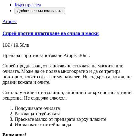
Бърз преглед
Добавяне към количката
Aropec
Спрей против изпотяване на очила и маски
10€ / 19.56лв
Препарат против зaпотяване Aropec 30ml.
Спрей предпазващ от запотявяне стъклата на маските или
очилата. Може да се ползва многократно и да се третира
повторно, когато ефектът му намалее. Не съдържа алкохол, не
дразни кожата и очите.
Състав: метилизотиазолинон, анионни повърхностноактивни
вещества. Не съдържа алкохол.
Подсушавате очилата
Разклащате тубичката
Пръскате малко от препарата върху плаките
Изплаквате с питейна вода
Внимание
!