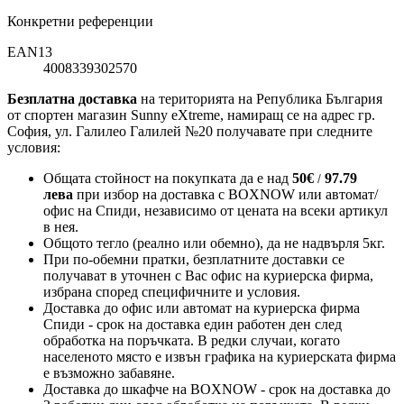
Конкретни референции
EAN13
4008339302570
Безплатна доставка
на територията на Република България
от спортен магазин Sunny eXtreme, намиращ се на адрес гр.
София, ул. Галилео Галилей №20 получавате при следните
условия:
Общата стойност на покупката да е над
50
€
97.79
/
лева
при избор на доставка с BOXNOW или автомат/
офис на Спиди
, независимо от цената на всеки артикул
в нея.
Общото тегло (реално или обемно), да не надвърля 5кг.
При по-обемни пратки, безплатните доставки се
получават в уточнен с Вас офис на куриерска фирма,
избрана според специфичните и условия.
Доставка до офис или автомат на куриерска фирма
Спиди - срок на доставка един работен ден след
обработка на поръчката. В редки случаи, когато
населеното място е извън графика на куриерската фирма
е възможно забавяне.
Доставка до шкафче на
BOXNOW
- срок на доставка до