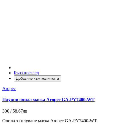
Бърз преглед
Добавяне към количката
Aropec
Плувни очила маска Aropec GA-PY7400-WT
30€ / 58.67лв
Очила за плуване маска Aropec GA-PY7400-WT.