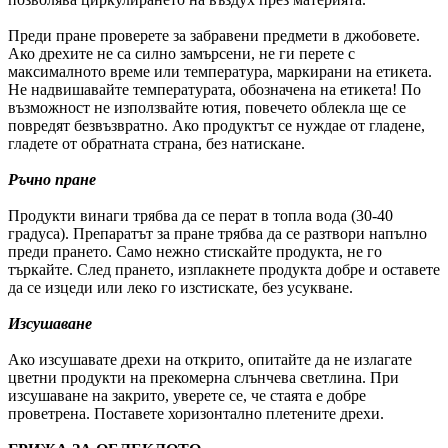
Преди пране проверете за забравени предмети в джобовете.
Ако дрехите не са силно замърсени, не ги перете с
максималното време или температура, маркирани на етикета.
Не надвишавайте температурата, обозначена на етикета! По
възможност не използвайте ютия, повечето облекла ще се
повредят безвъзвратно. Ако продуктът се нуждае от гладене,
гладете от обратната страна, без натискане.
Ръчно пране
Продукти винаги трябва да се перат в топла вода (30-40
градуса). Препаратът за пране трябва да се разтвори напълно
преди прането. Само нежно стискайте продукта, не го
търкайте. След прането, изплакнете продукта добре и оставете
да се изцеди или леко го изстискате, без усукване.
Изсушаване
Ако изсушавате дрехи на открито, опитайте да не излагате
цветни продукти на прекомерна слънчева светлина. При
изсушаване на закрито, уверете се, че стаята е добре
проветрена. Поставете хоризонтално плетените дрехи.