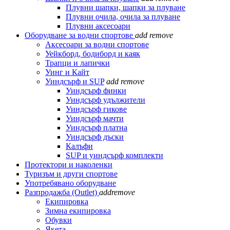
Плувни шапки, шапки за плуване
Плувни очила, очила за плуване
Плувни аксесоари
Оборудване за водни спортове
add
remove
Аксесоари за водни спортове
Уейкборд, бодиборд и каяк
Трапци и лапички
Уинг и Кайт
Уиндсърф и SUP
add
remove
Уиндсърф финки
Уиндсърф удължители
Уиндсърф гикове
Уиндсърф мачти
Уиндсърф платна
Уиндсърф дъски
Калъфи
SUP и уиндсърф комплекти
Протектори и наколенки
Туризъм и други спортове
Употребявано оборудване
Разпродажба (Outlet)
add
remove
Екипировка
Зимна екипировка
Обувки
Якета