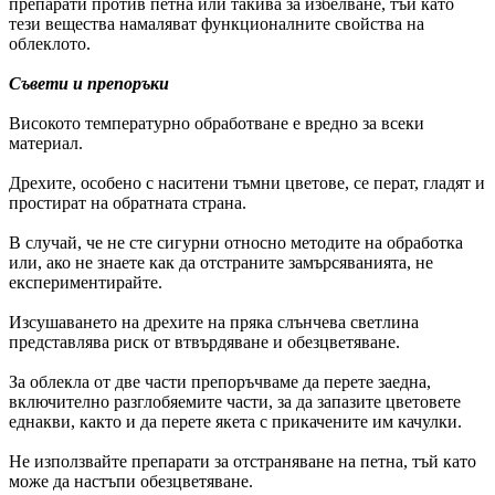
препарати против петна или такива за избелване, тъй като
тези вещества намаляват функционалните свойства на
облеклото.
Съвети и препоръки
Високото температурно обработване е вредно за всеки
материал.
Дрехите, особено с наситени тъмни цветове, се перат, гладят и
простират на обратната страна.
В случай, че не сте сигурни относно методите на обработка
или, ако не знаете как да отстраните замърсяванията, не
експериментирайте.
Изсушаването на дрехите на пряка слънчева светлина
представлява риск от втвърдяване и обезцветяване.
За облекла от две части препоръчваме да перете заедна,
включително разглобяемите части, за да запазите цветовете
еднакви, както и да перете якета с прикачените им качулки.
Не използвайте препарати за отстраняване на петна, тъй като
може да настъпи обезцветяване.