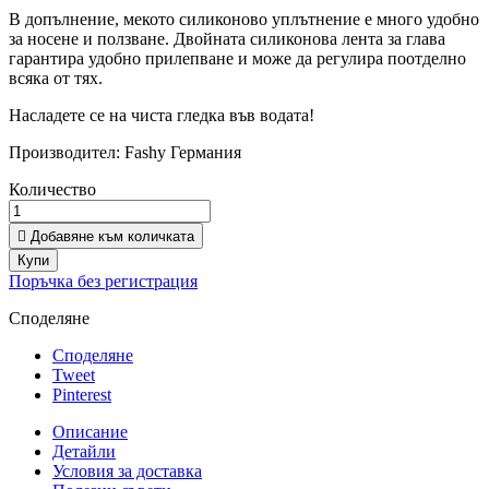
В допълнение, мекото силиконово уплътнение е много удобно
за носене и ползване. Двойната силиконова лента за глава
гарантира удобно прилепване и може да регулира поотделно
всяка от тях.
Насладете се на чиста гледка във водата!
Производител: Fashy Германия
Количество

Добавяне към количката
Купи
Поръчка без регистрация
Споделяне
Споделяне
Tweet
Pinterest
Описание
Детайли
Условия за доставка