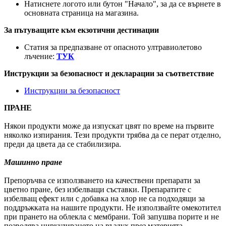
Натиснете логото или бутон "Начало", за да се върнете в
основната страница на магазина.
За пътуващите към екзотични дестинации
Статия за предпазване от опасното ултравиолетово
лъчение:
ТУК
Инструкции за безопасност и декларации за съответствие
Инструкции за безопасност
ПРАНЕ
Някои продукти може да изпускат цвят по време на първите
няколко изпирания. Тези продукти трябва да се перат отделно,
преди да цвета да се стабилизира.
Машинно пране
Препоръчва се използването на качествени препарати за
цветно пране, без избелващи съставки. Препаратите с
избелващ ефект или с добавка на хлор не са подходящи за
поддръжката на нашите продукти. Не използвайте омекотител
при прането на облекла с мембрани. Той запушва порите и не
позволява циркулирането на въздух през материята.