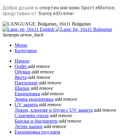
Добре дошли в
спортен магазин Sport eMotion
,
представен от
Sunny eXtreme
!
Bulgarian
English
Bulgarian
Затвори
arrow_back
Меню
Категории
Начало
Outlet
add
remove
Обувки
add
remove
Якета
add
remove
Панталони
add
remove
Шапки
add
remove
Екипировка
add
remove
Зимна екипировка
add
remove
UV защита
add
remove
Ликри, клинове и блузи с UV защита
add
remove
Слънчеви очила
add
remove
Бански и бордшорти
add
remove
Летни шапки
add
remove
Екипировка под наем