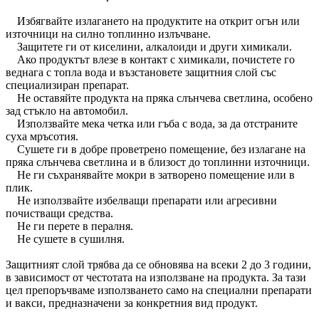
Избягвайте излагането на продуктите на открит огън или
източници на силно топлинно излъчване.
Защитете ги от киселини, алкалоиди и други химикали.
Ако продуктът влезе в контакт с химикали, почистете го
веднага с топла вода и възстановете защитния слой със
специализиран препарат.
Не оставяйте продукта на пряка слънчева светлина, особено
зад стъкло на автомобил.
Използвайте мека четка или гъба с вода, за да отстраните
суха мръсотия.
Сушете ги в добре проветрено помещение, без излагане на
пряка слънчева светлина и в близост до топлинни източници.
Не ги съхранявайте мокри в затворено помещение или в
плик.
Не използвайте избелващи препарати или агресивни
почистващи средства.
Не ги перете в пералня.
Не сушете в сушилня.
Защитният слой трябва да се обновява на всеки 2 до 3 години,
в зависимост от честотата на използване на продукта. За тази
цел препоръчваме използването само на специални препарати
и вакси, предназначени за конкретния вид продукт.