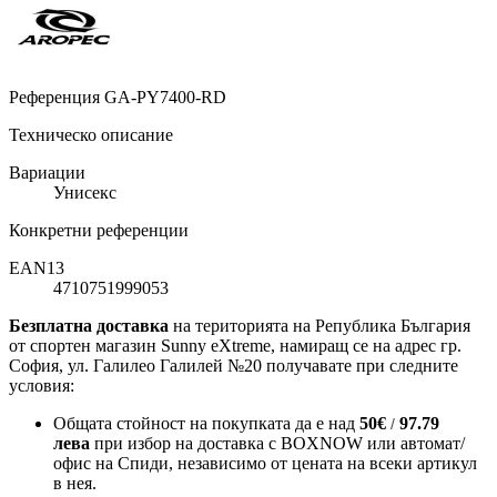
Референция
GA-PY7400-RD
Техническо описание
Вариации
Унисекс
Конкретни референции
EAN13
4710751999053
Безплатна доставка
на територията на Република България
от спортен магазин Sunny eXtreme, намиращ се на адрес гр.
София, ул. Галилео Галилей №20 получавате при следните
условия:
Общата стойност на покупката да е над
50
€
97.79
/
лева
при избор на доставка с BOXNOW или автомат/
офис на Спиди
, независимо от цената на всеки артикул
в нея.