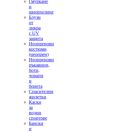
Гмуркане
и
шнорхелинг
Блузи
от
ликра
с UV
защита
Неопренови
костюми
(неопрен)
Неопренови
ръкавици,
боти,
чорапи
и
бонета
Спасителни
жилетки
Каски
за
водни
спортове
Бански
и