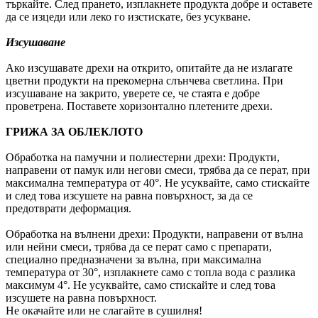
търкайте. След прането, изплакнете продукта добре и оставете
да се изцеди или леко го изстискате, без усукване.
Изсушаване
Ако изсушавате дрехи на открито, опитайте да не излагате
цветни продукти на прекомерна слънчева светлина. При
изсушаване на закрито, уверете се, че стаята е добре
проветрена. Поставете хоризонтално плетените дрехи.
ГРИЖА ЗА ОБЛЕКЛОТО
Обработка на памучни и полиестерни дрехи: Продукти,
направени от памук или негови смеси, трябва да се перат, при
максимална температура от 40°. Не усуквайте, само стискайте
и след това изсушете на равна повърхност, за да се
предотврати деформация.
Обработка на вълнени дрехи: Продукти, направени от вълна
или нейни смеси, трябва да се перат само с препарати,
специално предназначени за вълна, при максимална
температура от 30°, изплакнете само с топла вода с разлика
максимум 4°. Не усуквайте, само стискайте и след това
изсушете на равна повърхност.
Не окачайте или не слагайте в сушилня!