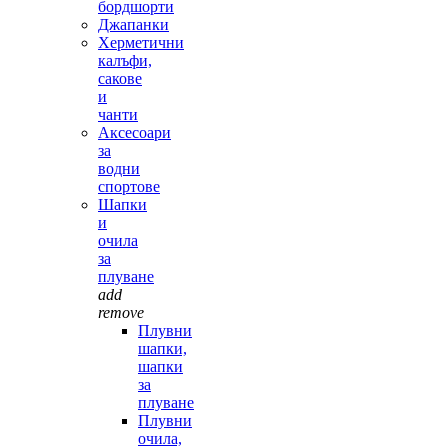
бордшорти
Джапанки
Херметични
калъфи,
сакове
и
чанти
Аксесоари
за
водни
спортове
Шапки
и
очила
за
плуване
add
remove
Плувни
шапки,
шапки
за
плуване
Плувни
очила,