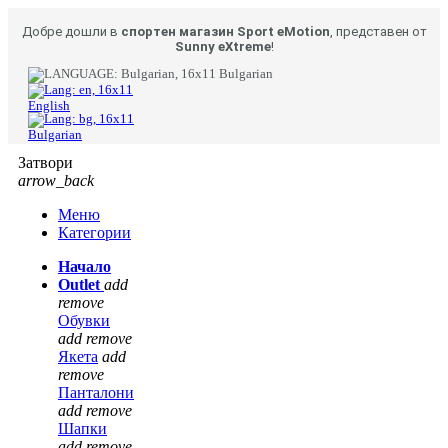
Добре дошли в
спортен магазин Sport eMotion
, представен от
Sunny eXtreme
!
Bulgarian
English
Bulgarian
Затвори
arrow_back
Меню
Категории
Начало
Outlet
add
remove
Обувки
add
remove
Якета
add
remove
Панталони
add
remove
Шапки
add
remove