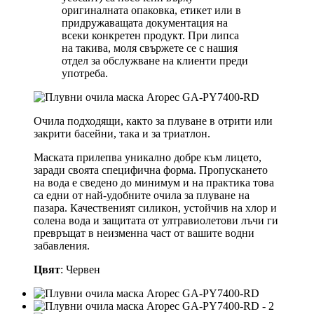
оригиналната опаковка, етикет или в
придружаващата документация на
всеки конкретен продукт. При липса
на такива, моля свържете се с нашия
отдел за обслужване на клиенти преди
употреба.
Очила подходящи, както за плуване в отрити или
закрити басейни, така и за триатлон.
Маската прилепва уникално добре към лицето,
заради своята специфична форма. Пропускането
на вода е сведено до минимум и на практика това
са едни от най-удобните очила за плуване на
пазара. Качественият силикон, устойчив на хлор и
солена вода и защитата от ултравиолетови лъчи ги
превръщат в неизменна част от вашите водни
забавления.
Цвят
: Червен