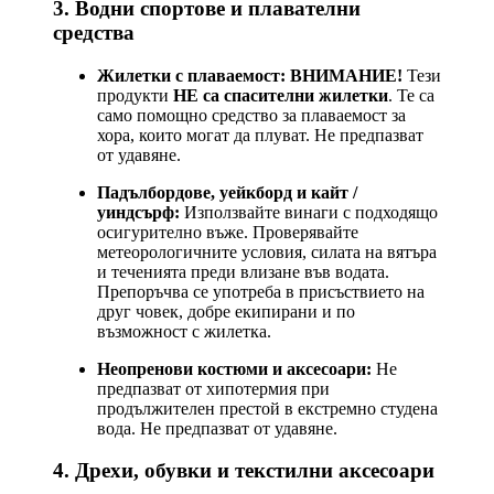
3. Водни спортове и плавателни
средства
Жилетки с плаваемост:
ВНИМАНИЕ!
Тези
продукти
НЕ са спасителни жилетки
. Те са
само помощно средство за плаваемост за
хора, които могат да плуват. Не предпазват
от удавяне.
Падълбордове, уейкборд и кайт /
уиндсърф:
Използвайте винаги с подходящо
осигурително въже. Проверявайте
метеорологичните условия, силата на вятъра
и теченията преди влизане във водата.
Препоръчва се употреба в присъствието на
друг човек, добре екипирани и по
възможност с жилетка.
Неопренови костюми и аксесоари:
Не
предпазват от хипотермия при
продължителен престой в екстремно студена
вода. Не предпазват от удавяне.
4. Дрехи, обувки и текстилни аксесоари