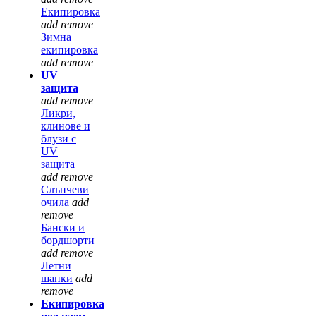
Екипировка
add
remove
Зимна
екипировка
add
remove
UV
защита
add
remove
Ликри,
клинове и
блузи с
UV
защита
add
remove
Слънчеви
очила
add
remove
Бански и
бордшорти
add
remove
Летни
шапки
add
remove
Екипировка