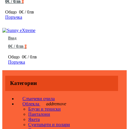
0€ / 0лв
0
Общо
0€ / 0лв
Поръчка
Вход
0€ / 0лв
0
Общо
0€ / 0лв
Поръчка
Категории
Слънчеви очила
Облекла
add
remove
Блузи и тениски
Панталони
Якета
Суитшърти и полари