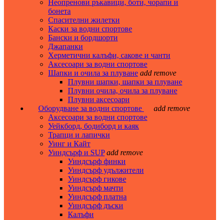
Неопренови ръкавици, боти, чорапи и
бонета
Спасителни жилетки
Каски за водни спортове
Бански и бордшорти
Джапанки
Херметични калъфи, сакове и чанти
Аксесоари за водни спортове
Шапки и очила за плуване
add
remove
Плувни шапки, шапки за плуване
Плувни очила, очила за плуване
Плувни аксесоари
Оборудване за водни спортове
add
remove
Аксесоари за водни спортове
Уейкборд, бодиборд и каяк
Трапци и лапички
Уинг и Кайт
Уиндсърф и SUP
add
remove
Уиндсърф финки
Уиндсърф удължители
Уиндсърф гикове
Уиндсърф мачти
Уиндсърф платна
Уиндсърф дъски
Калъфи