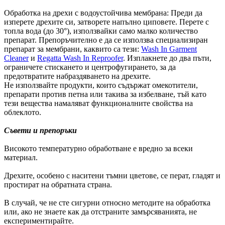
Обработка на дрехи с водоустойчива мембрана: Преди да
изперете дрехите си, затворете напълно циповете. Перете с
топла вода (до 30°), използвайки само малко количество
препарат. Препоръчително е да се използва специализиран
препарат за мембрани, каквито са тези:
Wash In Garment
Cleaner
и
Regatta Wash In Reproofer
. Изплакнете до два пъти,
ограничете стискането и центрофугирането, за да
предотвратите набраздяването на дрехите.
Не използвайте продукти, които съдържат омекотители,
препарати против петна или такива за избелване, тъй като
тези вещества намаляват функционалните свойства на
облеклото.
Съвети и препоръки
Високото температурно обработване е вредно за всеки
материал.
Дрехите, особено с наситени тъмни цветове, се перат, гладят и
простират на обратната страна.
В случай, че не сте сигурни относно методите на обработка
или, ако не знаете как да отстраните замърсяванията, не
експериментирайте.