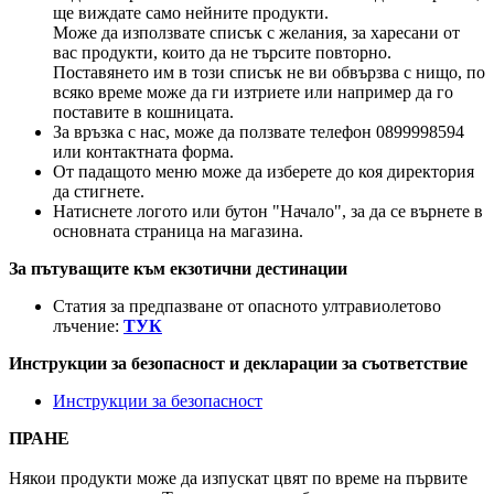
ще виждате само нейните продукти.
Може да използвате списък с желания, за харесани от
вас продукти, които да не търсите повторно.
Поставянето им в този списък не ви обвързва с нищо, по
всяко време може да ги изтриете или например да го
поставите в кошницата.
За връзка с нас, може да ползвате телефон 0899998594
или контактната форма.
От падащото меню може да изберете до коя директория
да стигнете.
Натиснете логото или бутон "Начало", за да се върнете в
основната страница на магазина.
За пътуващите към екзотични дестинации
Статия за предпазване от опасното ултравиолетово
лъчение:
ТУК
Инструкции за безопасност и декларации за съответствие
Инструкции за безопасност
ПРАНЕ
Някои продукти може да изпускат цвят по време на първите