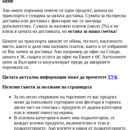
Цени
Ако имате поръчани повече от един продукт, цената на
транспорта е сумарна за цялата доставка. Сумата за експресна
доставка или доставка с фиксиран час се заплаща
допълнително. Сумата за наложен платеж (около 2%) и не
влиза в цената на доставката, но
остава за наша сметка
!
Цените на транспорта зависят от обема, теглото, населеното
място, както и дали има наложен платеж, както и от избраният
от Вас начин за доставка. Ако например до офис на Спиди,
цената е 3
€
, същата услуга до офис на Еконт е 6
€
. Актуалните
цени за България се визуализират преди да завършите
поръчката си.
Цялата актуална информация може да прочетете
ТУК
Полезни съвети за ползване на страницата
За по-лесно откриване на търсеният от вас продукт,
може да използвате сортиране или филтъра в горната
дясна част на списъка с продукти от дадена категория
или в левият панел на екрана.
В основна категория в която има подкатегории, се
виждат всички продукти, включително и тези в
подкатегориите. Ако влезете в някоя от подкатегориите,