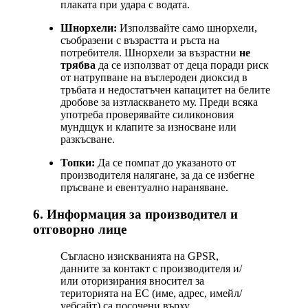
плаката при удара с водата.
Шнорхели:
Използвайте само шнорхели,
съобразени с възрастта и ръста на
потребителя. Шнорхели за възрастни
не
трябва
да се използват от деца поради риск
от натрупване на въглероден диоксид в
тръбата и недостатъчен капацитет на белите
дробове за изтласкването му. Преди всяка
употреба проверявайте силиконовия
мундщук и клапите за износване или
разкъсване.
Топки:
Да се помпат до указаното от
производителя налягане, за да се избегне
пръсване и евентуално нараняване.
6. Информация за производител и
отговорно лице
Съгласно изискванията на GPSR,
данните за контакт с производителя и/
или оторизирания вносител за
територията на ЕС (име, адрес, имейл/
уебсайт) са посочени върху