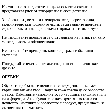
Изсушаването на дрехите на пряка слънчева светлина
представлява риск от втвърдяване и обезцветяване.
За облекла от две части препоръчваме да перете заедна,
включително разглобяемите части, за да запазите цветовете
еднакви, както и да перете якета с прикачените им качулки.
Не използвайте препарати за отстраняване на петна, тъй като
може да настъпи обезцветяване.
Не използвайте препарати, които съдържат избелващи
съставки.
Поддържайте текстилните аксесоари по същия начин като
дрехите.
ОБУВКИ
Обувките трябва да се почистват с подходяща четка, мека
кърпа или влажна гъба. Гладката кожа трябва да се обработва
с вакса. Избягвайте намокрянето, то нарушава външния вид и
ги деформира. Ако обувките се намокрят, внимателно ги
почистете, изсушите и обработете с продукт, предназначен за
съответния тип материя.