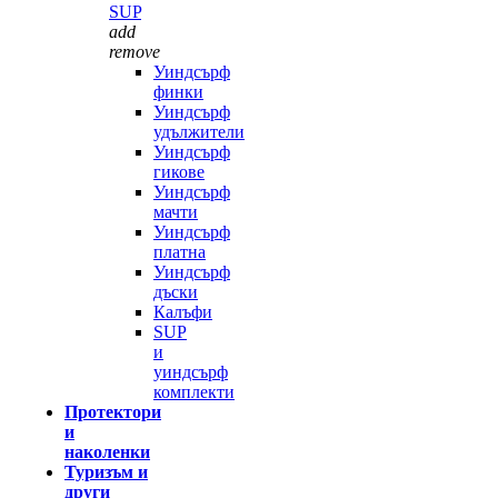
SUP
add
remove
Уиндсърф
финки
Уиндсърф
удължители
Уиндсърф
гикове
Уиндсърф
мачти
Уиндсърф
платна
Уиндсърф
дъски
Калъфи
SUP
и
уиндсърф
комплекти
Протектори
и
наколенки
Туризъм и
други