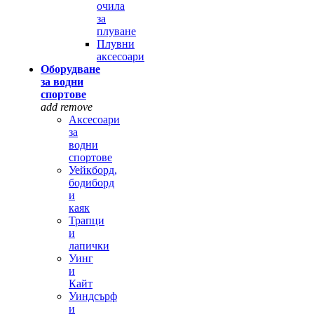
очила
за
плуване
Плувни
аксесоари
Оборудване
за водни
спортове
add
remove
Аксесоари
за
водни
спортове
Уейкборд,
бодиборд
и
каяк
Трапци
и
лапички
Уинг
и
Кайт
Уиндсърф
и