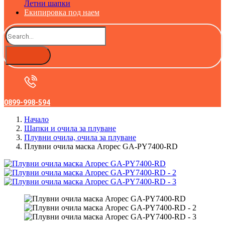
Летни шапки
Екипировка под наем
0899-998-594
Начало
Шапки и очила за плуване
Плувни очила, очила за плуване
Плувни очила маска Aropec GA-PY7400-RD