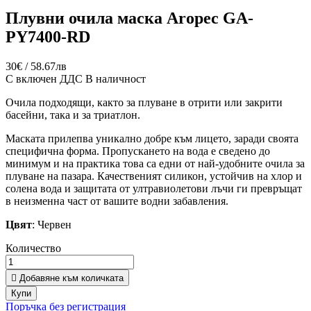
Плувни очила маска Aropec GA-
PY7400-RD
30€ / 58.67лв
С включен ДДС
В наличност
Очила подходящи, както за плуване в отрити или закрити
басейни, така и за триатлон.
Маската прилепва уникално добре към лицето, заради своята
специфична форма. Пропускането на вода е сведено до
минимум и на практика това са едни от най-удобните очила за
плуване на пазара. Качественият силикон, устойчив на хлор и
солена вода и защитата от ултравиолетови лъчи ги превръщат
в неизменна част от вашите водни забавления.
Цвят
: Червен
Количество

Добавяне към количката
Купи
Поръчка без регистрация