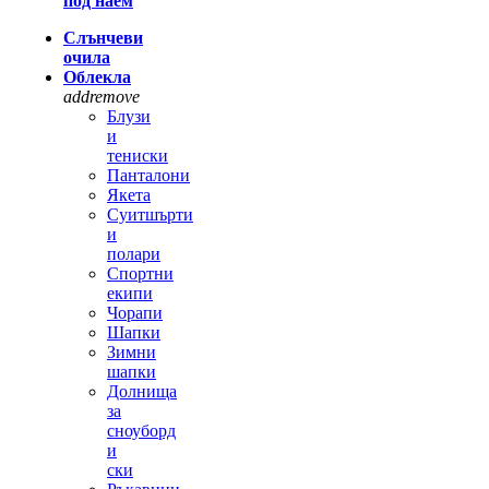
под наем
Слънчеви
очила
Облекла
add
remove
Блузи
и
тениски
Панталони
Якета
Суитшърти
и
полари
Спортни
екипи
Чорапи
Шапки
Зимни
шапки
Долнища
за
сноуборд
и
ски