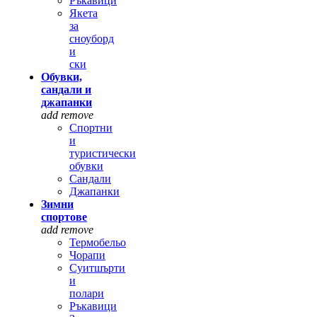
Ръкавици
Якета
за
сноуборд
и
ски
Обувки,
сандали и
джапанки
add
remove
Спортни
и
туристически
обувки
Сандали
Джапанки
Зимни
спортове
add
remove
Термобельо
Чорапи
Суитшърти
и
полари
Ръкавици