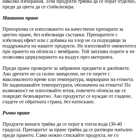
няколко изпирания. Тези продукти трябва да се перат отделно,
преди да цвета да се стабилизира.
Машинно пране
Препоръчва се използването на качествени препарати за
цветно пране, без избелващи съставки. Препаратите с
избелващ ефект или с добавка на хлор не са подходящи за
поддръжката на нашите продукти. Не използвайте омекотител
при прането на облекла с мембрани. Той запушва порите и не
позволява циркулирането на въздух през материята.
Преди пране проверете за забравени предмети в джобовете.
Ако дрехите не са силно замърсени, не ги перете с
максималното време или температура, маркирани на етикета.
Не надвишавайте температурата, обозначена на етикета! По
възможност не използвайте ютия, повечето облекла ще се
повредят безвъзвратно. Ако продуктът се нуждае от гладене,
гладете от обратната страна, без натискане.
Ръчно пране
Продукти винаги трябва да се перат в топла вода (30-40
градуса). Препаратът за пране трябва да се разтвори напълно
преди прането. Само нежно стискайте продукта, не го