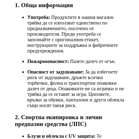
1. Обща информация
Употреба:
Продуктите в нашия магазин
трябва да се използват единствено по
предназначението, посочено от
производителя. Преди употреба се
запознайте с оригиналния етикет,
инструкциите за поддръжка и фабричните
предупреждения.
Пожарооопасност:
Пазете далеч от огън.
Опасност от задушаване:
За да избегнете
риск от задушаване, дръжте всички
торбички, фолиа и транспортни опаковки
далеч от деца. Опаковките не са играчки и не
трябва да се оставят за игра. Циповете,
връзки за обувки, панталони и други облекла
също носят такъв риск.
2. Спортна екипировка и лични
предпазни средства (ЛПС)
Блузи и облекла с UV защита:
Те