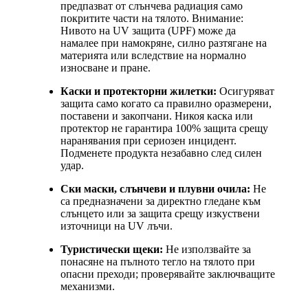
предпазват от слънчева радиация само
покритите части на тялото. Внимание:
Нивото на UV защита (UPF) може да
намалее при намокряне, силно разтягане на
материята или вследствие на нормално
износване и пране.
Каски и протекторни жилетки:
Осигуряват
защита само когато са правилно оразмерени,
поставени и закопчани. Никоя каска или
протектор не гарантира 100% защита срещу
наранявания при сериозен инцидент.
Подменете продукта незабавно след силен
удар.
Ски маски, слънчеви и плувни очила:
Не
са предназначени за директно гледане към
слънцето или за защита срещу изкуствени
източници на UV лъчи.
Туристически щеки:
Не използвайте за
понасяне на пълното тегло на тялото при
опасни преходи; проверявайте заключващите
механизми.