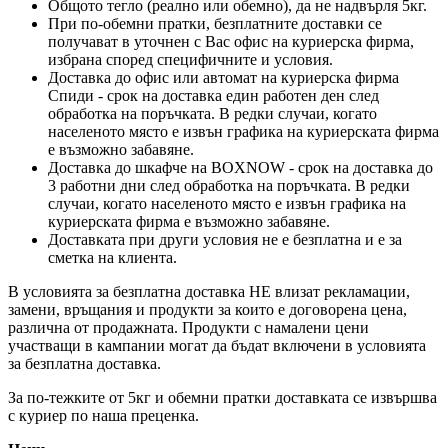
Общото тегло (реално или обемно), да не надвърля 5кг.
При по-обемни пратки, безплатните доставки се
получават в уточнен с Вас офис на куриерска фирма,
избрана според специфичните и условия.
Доставка до офис или автомат на куриерска фирма
Спиди - срок на доставка един работен ден след
обработка на поръчката. В редки случаи, когато
населеното място е извън графика на куриерската фирма
е възможно забавяне.
Доставка до шкафче на
BOXNOW
- срок на доставка до
3 работни дни след обработка на поръчката. В редки
случаи, когато населеното място е извън графика на
куриерската фирма е възможно забавяне.
Доставката при други условия не е безплатна и е за
сметка на клиента.
В условията за безплатна доставка НЕ влизат рекламации,
замени, връщания и продукти за които е договорена цена,
различна от продажната. Продукти с намалени цени
участващи в кампании могат да бъдат включени в условията
за безплатна доставка.
За по-тежките от 5кг и обемни пратки доставката се извършва
с куриер по наша преценка.