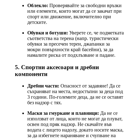
Облекло:
Проверявайте за свободни връзки
или елементи, които могат да се закачат при
спорт или движение, включително при
детските.
Обувки и ботуши:
Уверете се, че подметката
съответства на терена (напр. туристически
обувки за пресечен терен, джапанки за
мокри повърхности край басейни), за да
намалите риска от подхлъзване и падане.
5. Спортни аксесоари и дребни
компоненти
Дребни части:
Опасност от задавяне! Да се
съхраняват на места, недостъпни за деца под
3 години. По-големите деца, да не се оставят
без надзор с тях.
Маски за гмуркане и плавници:
Да не се
използват от лица, които не могат да плуват,
освен под пряк надзор. Не скачайте във
водата с лицето надолу, докато носите маска,
за да избегнете нараняване и счупване на