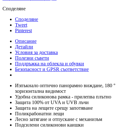
Споделяне
Споделяне
Tweet
Pinterest
Описание
Детайли
Условия за доставка
Полезни съвети
Поддръжка на облекла и обувки
Безопасност и GPSR съответствие
Изпъкнало оптично панорамно виждане, 180 °
хоризонтална видимост
Удобна силиконова рамка - прилепва плътно
Защита 100% от UVA и UVB лъчи
Защита на лещите срещу запотяване
Поликрабонатни лещи
Лесно затягане и отпускане с механизъм
Подсилени силиконови каишки