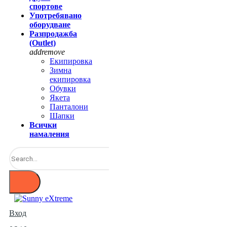
спортове
Употребявано
оборудване
Разпродажба
(Outlet)
add
remove
Екипировка
Зимна
екипировка
Обувки
Якета
Панталони
Шапки
Всички
намаления
Вход