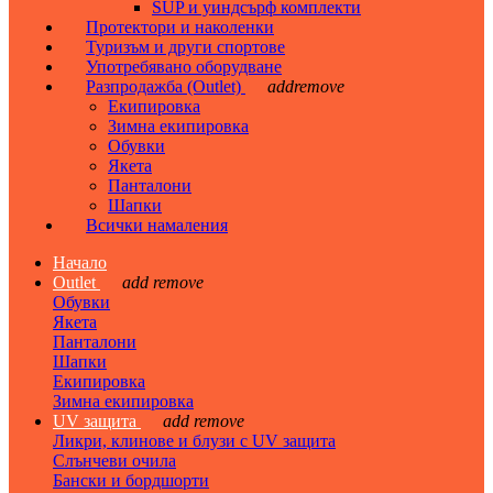
SUP и уиндсърф комплекти
Протектори и наколенки
Туризъм и други спортове
Употребявано оборудване
Разпродажба (Outlet)
add
remove
Екипировка
Зимна екипировка
Обувки
Якета
Панталони
Шапки
Всички намаления
Начало
Outlet
add
remove
Обувки
Якета
Панталони
Шапки
Екипировка
Зимна екипировка
UV защита
add
remove
Ликри, клинове и блузи с UV защита
Слънчеви очила
Бански и бордшорти