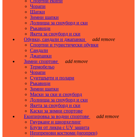
Спортни екипи
Чорапи
Шапки
Зимни шапки
Долнища за сноуборд и ски
Ръкавици
Якета за сноуборд и ски
Обувки, сандали и джапанки
add
remove
Спортни и туристически обувки
Сандали
Джапанки
Зимни спортове
add
remove
Термобельо
Чорапи
Суитшърти и полари
Ръкавици
Зимни шапки
Маски за ски и сноуборд
Долнища за сноуборд и ски
Якета за сноуборд и ски
Каски за зимни спортове
Екипировка за водни спортове
add
remove
Гмуркане и шнорхелинг
Блузи от ликра с UV защита
Неопренови костюми (неопрен)