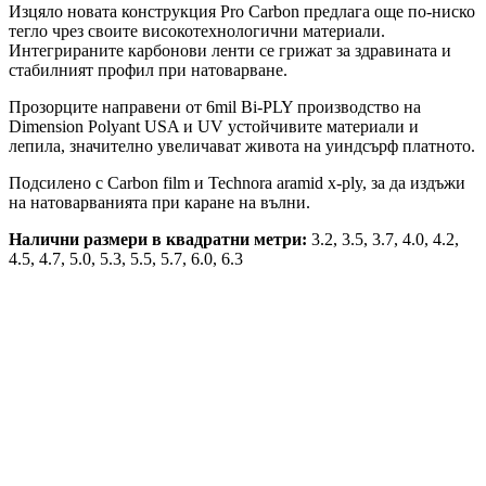
Изцяло новата конструкция Pro Carbon предлага още по-ниско
тегло чрез своите високотехнологични материали.
Интегрираните карбонови ленти се грижат за здравината и
стабилният профил при натоварване.
Прозорците направени от 6mil Bi-PLY производство на
Dimension Polyant USA и UV устойчивите материали и
лепила, значително увеличават живота на уиндсърф платното.
Подсилено с Carbon film и Technora aramid x-ply, за да издъжи
на натоварванията при каране на вълни.
Налични размери в квадратни метри:
3.2, 3.5, 3.7, 4.0, 4.2,
4.5, 4.7, 5.0, 5.3, 5.5, 5.7, 6.0, 6.3