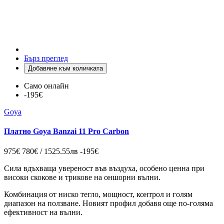
Бърз преглед
Добавяне към количката
Само онлайн
-195€
Goya
Платно Goya Banzai 11 Pro Carbon
975€
780€ / 1525.55лв
-195€
Сила вдъхваща увереност във въздуха, особено ценна при
високи скокове и трикове на оншорни вълни.
Комбинация от ниско тегло, мощност, контрол и голям
диапазон на ползване. Новият профил добавя още по-голяма
ефективност на вълни.