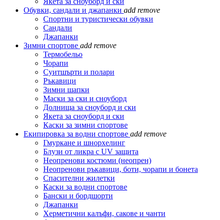
Якета за сноуборд и ски
Обувки, сандали и джапанки
add
remove
Спортни и туристически обувки
Сандали
Джапанки
Зимни спортове
add
remove
Термобельо
Чорапи
Суитшърти и полари
Ръкавици
Зимни шапки
Маски за ски и сноуборд
Долнища за сноуборд и ски
Якета за сноуборд и ски
Каски за зимни спортове
Екипировка за водни спортове
add
remove
Гмуркане и шнорхелинг
Блузи от ликра с UV защита
Неопренови костюми (неопрен)
Неопренови ръкавици, боти, чорапи и бонета
Спасителни жилетки
Каски за водни спортове
Бански и бордшорти
Джапанки
Херметични калъфи, сакове и чанти