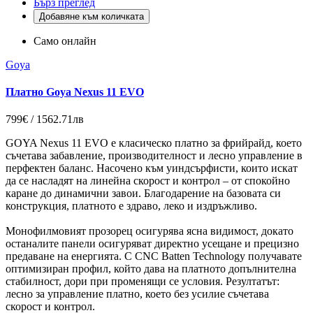
Бърз преглед
Добавяне към количката
Само онлайн
Goya
Платно Goya Nexus 11 EVO
799€ / 1562.71лв
GOYA Nexus 11 EVO е класическо платно за фрийрайд, което
съчетава забавление, производителност и лесно управление в
перфектен баланс. Насочено към уиндсърфисти, които искат
да се насладят на линейна скорост и контрол – от спокойно
каране до динамични завои. Благодарение на базовата си
конструкция, платното е здраво, леко и издръжливо.
Монофилмовият прозорец осигурява ясна видимост, докато
останалите панели осигуряват директно усещане и прецизно
предаване на енергията. С CNC Batten Technology получавате
оптимизиран профил, който дава на платното допълнителна
стабилност, дори при променящи се условия. Резултатът:
лесно за управление платно, което без усилие съчетава
скорост и контрол.