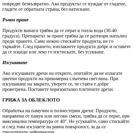
повредят безвъзвратно. Ако продуктът се нуждае от гладене,
гладете от обратната страна, без натискане.
Ръчно пране
Продукти винаги трябва да се перат в топла вода (30-40
градуса). Препаратът за пране трябва да се разтвори напълно
преди прането. Само нежно стискайте продукта, не го
търкайте. След прането, изплакнете продукта добре и оставете
да се изцеди или леко го изстискате, без усукване.
Изсушаване
Ако изсушавате дрехи на открито, опитайте да не излагате
цветни продукти на прекомерна слънчева светлина. При
изсушаване на закрито, уверете се, че стаята е добре
проветрена. Поставете хоризонтално плетените дрехи.
ГРИЖА ЗА ОБЛЕКЛОТО
Обработка на памучни и полиестерни дрехи: Продукти,
направени от памук или негови смеси, трябва да се перат, при
максимална температура от 40°. Не усуквайте, само стискайте
и след това изсушете на равна повърхност, за да се
предотврати деформация.