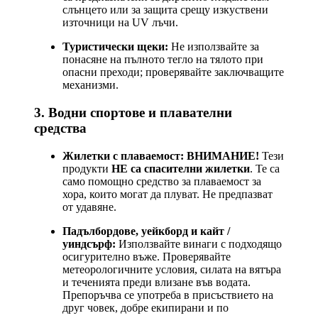
слънцето или за защита срещу изкуствени
източници на UV лъчи.
Туристически щеки:
Не използвайте за
понасяне на пълното тегло на тялото при
опасни преходи; проверявайте заключващите
механизми.
3. Водни спортове и плавателни
средства
Жилетки с плаваемост:
ВНИМАНИЕ!
Тези
продукти
НЕ са спасителни жилетки
. Те са
само помощно средство за плаваемост за
хора, които могат да плуват. Не предпазват
от удавяне.
Падълбордове, уейкборд и кайт /
уиндсърф:
Използвайте винаги с подходящо
осигурително въже. Проверявайте
метеорологичните условия, силата на вятъра
и теченията преди влизане във водата.
Препоръчва се употреба в присъствието на
друг човек, добре екипирани и по