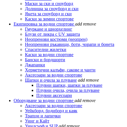
Маски за ски и сноуборд
Долнища за сноуборд и ски
Якета за сноуборд и ски
Каски за зимни спортове
Екипировка за водни спортове
add
remove
Гмуркане и шнорхелинг
Блузи от ликра с UV защита
Неопренови костюми (неопрен)
Неопренови ръкавици, боти, чорапи и бонета
Спасителни жилетки
Каски за водни спортове
Бански и бордшорти
Джапанки
Херметични калъфи, сакове и чанти
Аксесоари за водни спортове
Шапки и очила за плуване
add
remove
Плувни шапки, шапки за плуване
Плувни очила, очила за плуване
Плувни аксесоари
Оборудване за водни спортове
add
remove
Аксесоари за водни спортове
Уейкборд, бодиборд и каяк
Трапци и лапички
Уинг и Кайт
Уиндсърф и SUP
add
remove