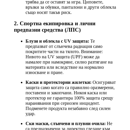
трябва да се оставят за игра. Циповете,
връзки за обувки, панталони и други облекла
също носят такъв риск.
2. Спортна екипировка и лични
предпазни средства (ЛПС)
Блузи и облекла с UV защита:
Те
предпазват от слънчева радиация само
покритите части на тялото. Внимание:
Нивото на UV защита (UPF) може да
намалее при намокряне, силно разтягане на
материята или вследствие на нормално
износване и пране.
Каски и протекторни жилетки:
Осигуряват
защита само когато са правилно оразмерени,
поставени и закопчани. Никоя каска или
протектор не гарантира 100% защита срещу
наранявания при сериозен инцидент.
Подменете продукта незабавно след силен
удар.
Ски маски, слънчеви и плувни очила:
Не
са предназначени за директно гледане към