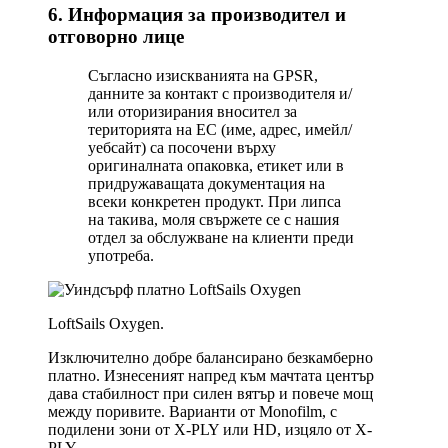
6. Информация за производител и
отговорно лице
Съгласно изискванията на GPSR,
данните за контакт с производителя и/
или оторизирания вносител за
територията на ЕС (име, адрес, имейл/
уебсайт) са посочени върху
оригиналната опаковка, етикет или в
придружаващата документация на
всеки конкретен продукт. При липса
на такива, моля свържете се с нашия
отдел за обслужване на клиенти преди
употреба.
LoftSails Oxygen.
Изключително добре балансирано безкамберно
платно. Изнесеният напред към мачтата център
дава стабилност при силен вятър и повече мощ
между поривите. Варианти от Monofilm, с
подилени зони от X-PLY или HD, изцяло от X-
PLY.