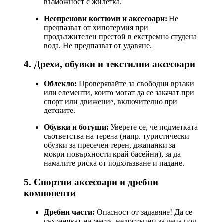
възможност с жилетка.
Неопренови костюми и аксесоари:
Не
предпазват от хипотермия при
продължителен престой в екстремно студена
вода. Не предпазват от удавяне.
4. Дрехи, обувки и текстилни аксесоари
Облекло:
Проверявайте за свободни връзки
или елементи, които могат да се закачат при
спорт или движение, включително при
детските.
Обувки и ботуши:
Уверете се, че подметката
съответства на терена (напр. туристически
обувки за пресечен терен, джапанки за
мокри повърхности край басейни), за да
намалите риска от подхлъзване и падане.
5. Спортни аксесоари и дребни
компоненти
Дребни части:
Опасност от задавяне! Да се
съхраняват на места, недостъпни за деца под