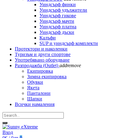
Уиндсърф финки
Уиндсърф удължители
Уиндсърф гикове
Уиндсърф мачти
Уиндсърф платна
Уиндсърф дъски
Калъфи
SUP и уиндсърф комплекти
Протектори и наколенки
Туризъм и други спортове
Употребявано оборудване
Разпродажба (Outlet)
add
remove
Екипировка
Зимна екипировка
Обувки
Якета
Панталони
Шапки
Всички намаления
Вход
0€ / 0лв
0