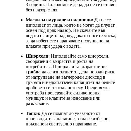
3 години. По-големите деца, да не се оставят
без надзор с тях.
Маски за гмуркане и плавници:
Да не се
използват от лица, които не могат да плуват,
освен под пряк надзор. Не скачайте във
водата с лицето надолу, докато носите маска,
за да избегнете нараняване и счупване на
плаката при удара с водата.
Шнорхели:
Използвайте само шнорхели,
съобразени с възрастта и ръста на
потребителя. Шнорхели за възрастни
не
трябва
да се използват от деца поради риск
от натрупване на въглероден диоксид в
тръбата и недостатъчен капацитет на белите
дробове за изтласкването му. Преди всяка
употреба проверявайте силиконовия
мундщук и клапите за износване или
разкъсване.
Топки:
Да се помпат до указаното от
производителя налягане, за да се избегне
пръсване и евентуално нараняване.