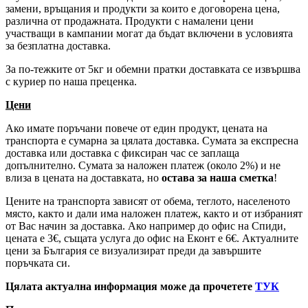
замени, връщания и продукти за които е договорена цена,
различна от продажната. Продукти с намалени цени
участващи в кампании могат да бъдат включени в условията
за безплатна доставка.
За по-тежките от 5кг и обемни пратки доставката се извършва
с куриер по наша преценка.
Цени
Ако имате поръчани повече от един продукт, цената на
транспорта е сумарна за цялата доставка. Сумата за експресна
доставка или доставка с фиксиран час се заплаща
допълнително. Сумата за наложен платеж (около 2%) и не
влиза в цената на доставката, но
остава за наша сметка
!
Цените на транспорта зависят от обема, теглото, населеното
място, както и дали има наложен платеж, както и от избраният
от Вас начин за доставка. Ако например до офис на Спиди,
цената е 3
€
, същата услуга до офис на Еконт е 6
€
. Актуалните
цени за България се визуализират преди да завършите
поръчката си.
Цялата актуална информация може да прочетете
ТУК