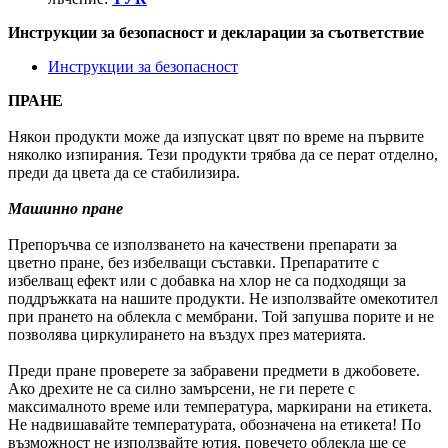
Инструкции за безопасност и декларации за съответствие
Инструкции за безопасност
ПРАНЕ
Някои продукти може да изпускат цвят по време на първите
няколко изпирания. Тези продукти трябва да се перат отделно,
преди да цвета да се стабилизира.
Машинно пране
Препоръчва се използването на качествени препарати за
цветно пране, без избелващи съставки. Препаратите с
избелващ ефект или с добавка на хлор не са подходящи за
поддръжката на нашите продукти. Не използвайте омекотител
при прането на облекла с мембрани. Той запушва порите и не
позволява циркулирането на въздух през материята.
Преди пране проверете за забравени предмети в джобовете.
Ако дрехите не са силно замърсени, не ги перете с
максималното време или температура, маркирани на етикета.
Не надвишавайте температурата, обозначена на етикета! По
възможност не използвайте ютия, повечето облекла ще се