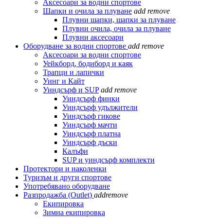
Аксесоари за водни спортове
Шапки и очила за плуване
add
remove
Плувни шапки, шапки за плуване
Плувни очила, очила за плуване
Плувни аксесоари
Оборудване за водни спортове
add
remove
Аксесоари за водни спортове
Уейкборд, бодиборд и каяк
Трапци и лапички
Уинг и Кайт
Уиндсърф и SUP
add
remove
Уиндсърф финки
Уиндсърф удължители
Уиндсърф гикове
Уиндсърф мачти
Уиндсърф платна
Уиндсърф дъски
Калъфи
SUP и уиндсърф комплекти
Протектори и наколенки
Туризъм и други спортове
Употребявано оборудване
Разпродажба (Outlet)
add
remove
Екипировка
Зимна екипировка