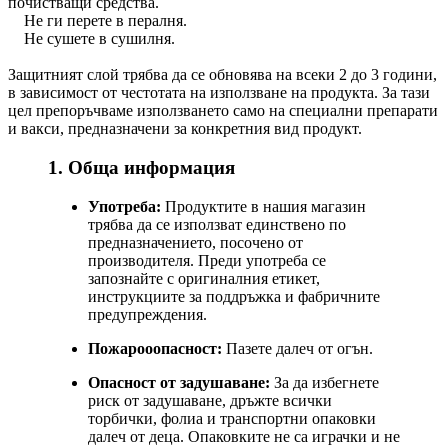
почистващи средства.
Не ги перете в пералня.
Не сушете в сушилня.
Защитният слой трябва да се обновява на всеки 2 до 3 години,
в зависимост от честотата на използване на продукта. За тази
цел препоръчваме използването само на специални препарати
и вакси, предназначени за конкретния вид продукт.
1. Обща информация
Употреба:
Продуктите в нашия магазин
трябва да се използват единствено по
предназначението, посочено от
производителя. Преди употреба се
запознайте с оригиналния етикет,
инструкциите за поддръжка и фабричните
предупреждения.
Пожарооопасност:
Пазете далеч от огън.
Опасност от задушаване:
За да избегнете
риск от задушаване, дръжте всички
торбички, фолиа и транспортни опаковки
далеч от деца. Опаковките не са играчки и не