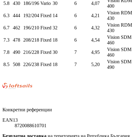
Vision RDM
5.8
430
186/196
Vario
30
6
4,07
400
Vision RDM
6.3
444
192/204
Fixed
14
6
4,21
430
Vision RDM
6.7
462
196/210
Fixed
32
6
4,32
430
Vision SDM
7.3
478
208/218
Fixed
18
6
4,54
460
Vision SDM
7.8
490
216/228
Fixed
30
7
4,95
460
Vision SDM
8.5
508
226/238
Fixed
18
7
5,20
490
Конкретни референции
EAN13
8720088610701
Безплатна доставка
на територията на Република България