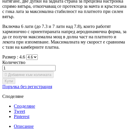
натягане, две дупки на задната страна за прецизна настройка
спрямо вятъра, откопчаващ се протектор за мачта и кръстосана
с гика лата за максимална стабилност на платното при силен
вятър.
Включва 6 лати (до 7.3 и 7 лати над 7.8), които работят
хармонично с ориентираната напред аеродинамична форма, за
да се получи максимална мощ в долна част на платното и
лекота при изпомпване. Максималната му скорост е сравнима
с тази на камберните платна.
Размер :
4.6
Количество

Добавяне към количката
Купи
Поръчка без регистрация
Споделяне
Споделяне
Tweet
Pinterest
Описание