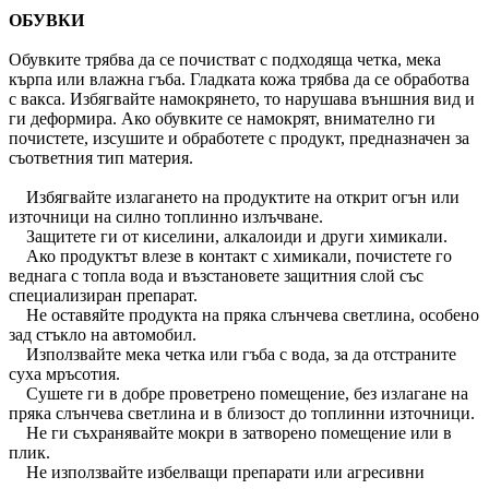
ОБУВКИ
Обувките трябва да се почистват с подходяща четка, мека
кърпа или влажна гъба. Гладката кожа трябва да се обработва
с вакса. Избягвайте намокрянето, то нарушава външния вид и
ги деформира. Ако обувките се намокрят, внимателно ги
почистете, изсушите и обработете с продукт, предназначен за
съответния тип материя.
Избягвайте излагането на продуктите на открит огън или
източници на силно топлинно излъчване.
Защитете ги от киселини, алкалоиди и други химикали.
Ако продуктът влезе в контакт с химикали, почистете го
веднага с топла вода и възстановете защитния слой със
специализиран препарат.
Не оставяйте продукта на пряка слънчева светлина, особено
зад стъкло на автомобил.
Използвайте мека четка или гъба с вода, за да отстраните
суха мръсотия.
Сушете ги в добре проветрено помещение, без излагане на
пряка слънчева светлина и в близост до топлинни източници.
Не ги съхранявайте мокри в затворено помещение или в
плик.
Не използвайте избелващи препарати или агресивни