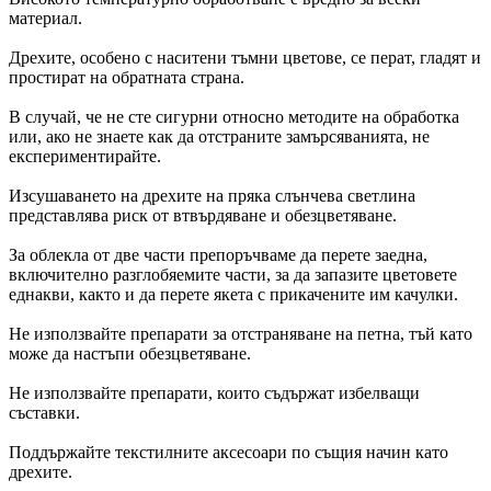
материал.
Дрехите, особено с наситени тъмни цветове, се перат, гладят и
простират на обратната страна.
В случай, че не сте сигурни относно методите на обработка
или, ако не знаете как да отстраните замърсяванията, не
експериментирайте.
Изсушаването на дрехите на пряка слънчева светлина
представлява риск от втвърдяване и обезцветяване.
За облекла от две части препоръчваме да перете заедна,
включително разглобяемите части, за да запазите цветовете
еднакви, както и да перете якета с прикачените им качулки.
Не използвайте препарати за отстраняване на петна, тъй като
може да настъпи обезцветяване.
Не използвайте препарати, които съдържат избелващи
съставки.
Поддържайте текстилните аксесоари по същия начин като
дрехите.