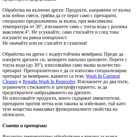
Обработка на вълнени дрехи: Продукти, направени от вълна
или нейни смеси, трябва да се перат само с препарати,
специално предназначени за вълна, при максимална
температура от 30°, изплакнете само с топла вода с разлика
максимум 4°. Не усуквайте, само стискайте и след това
изсушете на равна повърхност.
Не окачайте или не слагайте в сушилня!
Обработка на дрехи с водоустойчива мембрана: Преди да
изперете дрехите си, затворете напълно циповете. Перете с
топла вода (до 30°), използвайки само малко количество
препарат. Препоръчително е да се използва специализиран
препарат за мембрани, каквито са тези:
Wash In Garment
Cleaner
и
Regatta Wash In Reproofer
. Изплакнете до два пъти,
ограничете стискането и центрофугирането, за да
предотвратите набраздяването на дрехите.
Не използвайте продукти, които съдържат омекотители,
препарати против петна или такива за избелване, тъй като
тези вещества намаляват функционалните свойства на
облеклото.
Съвети и препоръки
Високото температурно обработване е вредно за всеки