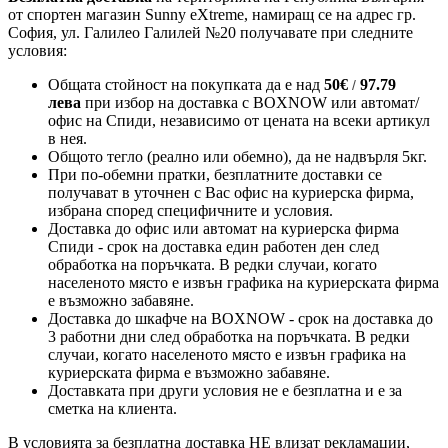
от спортен магазин Sunny eXtreme, намиращ се на адрес гр.
София, ул. Галилео Галилей №20 получавате при следните
условия:
Общата стойност на покупката да е над
50
€
97.79
/
лева
при избор на доставка с BOXNOW или автомат/
офис на Спиди
, независимо от цената на всеки артикул
в нея.
Общото тегло (реално или обемно), да не надвърля 5кг.
При по-обемни пратки, безплатните доставки се
получават в уточнен с Вас офис на куриерска фирма,
избрана според специфичните и условия.
Доставка до офис или автомат на куриерска фирма
Спиди - срок на доставка един работен ден след
обработка на поръчката. В редки случаи, когато
населеното място е извън графика на куриерската фирма
е възможно забавяне.
Доставка до шкафче на
BOXNOW
- срок на доставка до
3 работни дни след обработка на поръчката. В редки
случаи, когато населеното място е извън графика на
куриерската фирма е възможно забавяне.
Доставката при други условия не е безплатна и е за
сметка на клиента.
В условията за безплатна доставка НЕ влизат рекламации,