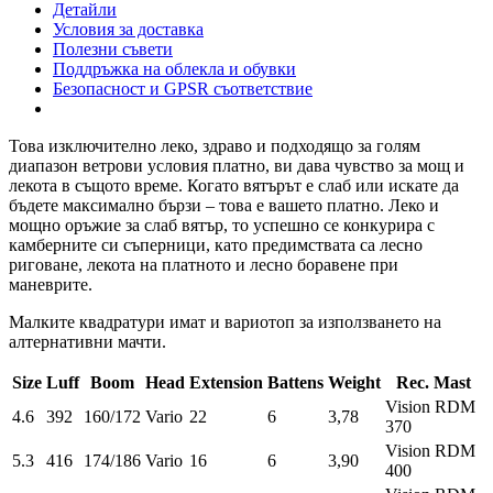
Детайли
Условия за доставка
Полезни съвети
Поддръжка на облекла и обувки
Безопасност и GPSR съответствие
Това изключително леко, здраво и подходящо за голям
диапазон ветрови условия платно, ви дава чувство за мощ и
лекота в същото време. Когато вятърът е слаб или искате да
бъдете максимално бързи – това е вашето платно. Леко и
мощно оръжие за слаб вятър, то успешно се конкурира с
камберните си съперници, като предимствата са лесно
риговане, лекота на платното и лесно боравене при
маневрите.
Малките квадратури имат и вариотоп за използването на
алтернативни мачти.
Size
Luff
Boom
Head
Extension
Battens
Weight
Rec. Mast
Vision RDM
4.6
392
160/172
Vario
22
6
3,78
370
Vision RDM
5.3
416
174/186
Vario
16
6
3,90
400