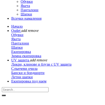
Обувки
Якета
Панталони
Шапки
Всички намаления
Начало
Outlet
add
remove
Обувки
Якета
Панталони
Шапки
Екипировка
Зимна екипировка
UV защита
add
remove
Ликри, клинове и блузи с UV защита
Слънчеви очила
Бански и бордшорти
Летни шапки
Екипировка под наем