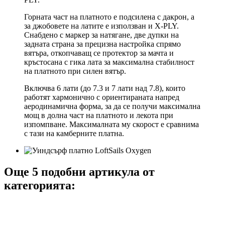
Горната част на платното е подсилена с дакрон, а
за джобовете на латите е използван и X-PLY.
Снабдено с маркер за натягане, две дупки на
задната страна за прецизна настройка спрямо
вятъра, откопчаващ се протектор за мачта и
кръстосана с гика лата за максимална стабилност
на платното при силен вятър.
Включва 6 лати (до 7.3 и 7 лати над 7.8), които
работят хармонично с ориентираната напред
аеродинамична форма, за да се получи максимална
мощ в долна част на платното и лекота при
изпомпване. Максималната му скорост е сравнима
с тази на камберните платна.
Още 5 подобни артикула от
категорията: