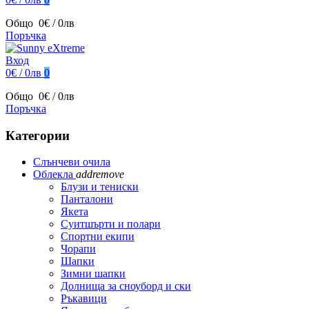
Общо
0€ / 0лв
Поръчка
Вход
0€ / 0лв
0
Общо
0€ / 0лв
Поръчка
Категории
Слънчеви очила
Облекла
add
remove
Блузи и тениски
Панталони
Якета
Суитшърти и полари
Спортни екипи
Чорапи
Шапки
Зимни шапки
Долнища за сноуборд и ски
Ръкавици