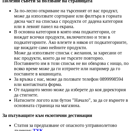
Полезни съвети за ползване на страницата
За по-лесно откриване на търсеният от вас продукт,
може да използвате сортиране или филтъра в горната
дясна част на списъка с продукти от дадена категория
или в левият панел на екрана.
В основна категория в която има подкатегории, се
виждат всички продукти, включително и тези в
подкатегориите. Ако влезете в някоя от подкатегориите,
ще виждате само нейните продукти.
Може да използвате списък с желания, за харесани от
вас продукти, които да не търсите повторно.
Поставянето им в този списък не ви обвързва с нищо, по
всяко време може да ги изтриете или например да го
поставите в кошницата.
За връзка с нас, може да ползвате телефон 0899998594
или контактната форма.
От падащото меню може да изберете до коя директория
да стигнете.
Натиснете логото или бутон "Начало", за да се върнете в
основната страница на магазина.
За пътуващите към екзотични дестинации
Статия за предпазване от опасното ултравиолетово
лъчение:
ТУК