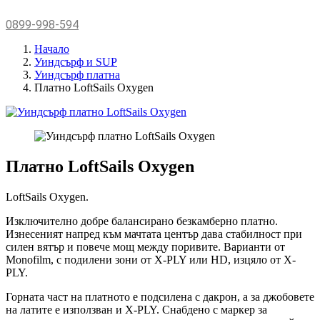
0899-998-594
Начало
Уиндсърф и SUP
Уиндсърф платна
Платно LoftSails Oxygen
Платно LoftSails Oxygen
LoftSails Oxygen.
Изключително добре балансирано безкамберно платно.
Изнесеният напред към мачтата център дава стабилност при
силен вятър и повече мощ между поривите. Варианти от
Monofilm, с подилени зони от X-PLY или HD, изцяло от X-
PLY.
Горната част на платното е подсилена с дакрон, а за джобовете
на латите е използван и X-PLY. Снабдено с маркер за