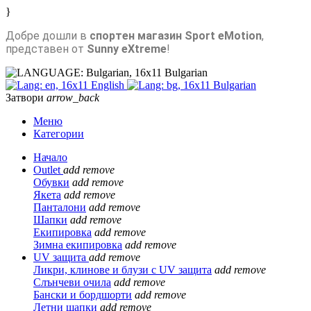
}
Добре дошли в
спортен магазин Sport eMotion
,
представен от
Sunny eXtreme
!
Bulgarian
English
Bulgarian
Затвори
arrow_back
Меню
Категории
Начало
Outlet
add
remove
Обувки
add
remove
Якета
add
remove
Панталони
add
remove
Шапки
add
remove
Екипировка
add
remove
Зимна екипировка
add
remove
UV защита
add
remove
Ликри, клинове и блузи с UV защита
add
remove
Слънчеви очила
add
remove
Бански и бордшорти
add
remove
Летни шапки
add
remove