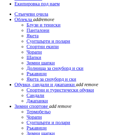
Екипировка под наем
Слънчеви очила
Облекла
add
remove
Блузи и тениски
Панталони
Якета
Суитшърти и полари
Спортни екипи
Чорапи
Шапки
Зимни шапки
Долнища за сноуборд и ски
Ръкавици
Якета за сноуборд и ски
Обувки, сандали и джапанки
add
remove
Спортни и туристически обувки
Сандали
Джапанки
Зимни спортове
add
remove
Термобельо
Чорапи
Суитшърти и полари
Ръкавици
Зимни шапки