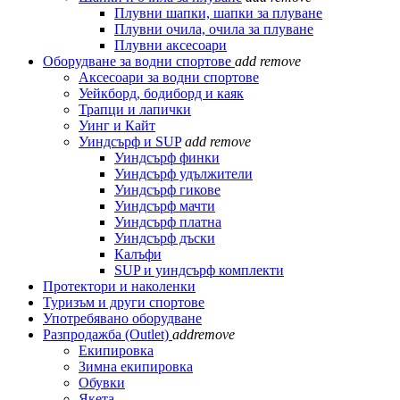
Плувни шапки, шапки за плуване
Плувни очила, очила за плуване
Плувни аксесоари
Оборудване за водни спортове
add
remove
Аксесоари за водни спортове
Уейкборд, бодиборд и каяк
Трапци и лапички
Уинг и Кайт
Уиндсърф и SUP
add
remove
Уиндсърф финки
Уиндсърф удължители
Уиндсърф гикове
Уиндсърф мачти
Уиндсърф платна
Уиндсърф дъски
Калъфи
SUP и уиндсърф комплекти
Протектори и наколенки
Туризъм и други спортове
Употребявано оборудване
Разпродажба (Outlet)
add
remove
Екипировка
Зимна екипировка
Обувки
Якета