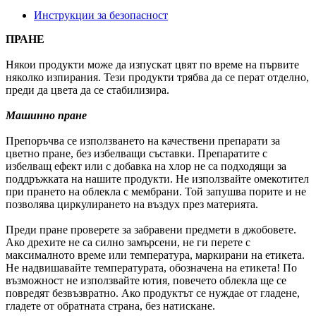
Инструкции за безопасност
ПРАНЕ
Някои продукти може да изпускат цвят по време на първите
няколко изпирания. Тези продукти трябва да се перат отделно,
преди да цвета да се стабилизира.
Машинно пране
Препоръчва се използването на качествени препарати за
цветно пране, без избелващи съставки. Препаратите с
избелващ ефект или с добавка на хлор не са подходящи за
поддръжката на нашите продукти. Не използвайте омекотител
при прането на облекла с мембрани. Той запушва порите и не
позволява циркулирането на въздух през материята.
Преди пране проверете за забравени предмети в джобовете.
Ако дрехите не са силно замърсени, не ги перете с
максималното време или температура, маркирани на етикета.
Не надвишавайте температурата, обозначена на етикета! По
възможност не използвайте ютия, повечето облекла ще се
повредят безвъзвратно. Ако продуктът се нуждае от гладене,
гладете от обратната страна, без натискане.