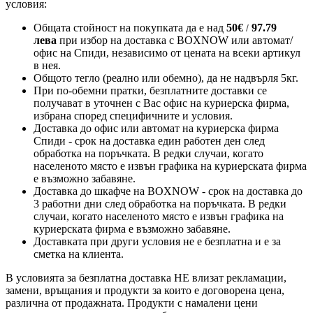
условия:
Общата стойност на покупката да е над
50
€
97.79
/
лева
при избор на доставка с BOXNOW или автомат/
офис на Спиди
, независимо от цената на всеки артикул
в нея.
Общото тегло (реално или обемно), да не надвърля 5кг.
При по-обемни пратки, безплатните доставки се
получават в уточнен с Вас офис на куриерска фирма,
избрана според специфичните и условия.
Доставка до офис или автомат на куриерска фирма
Спиди - срок на доставка един работен ден след
обработка на поръчката. В редки случаи, когато
населеното място е извън графика на куриерската фирма
е възможно забавяне.
Доставка до шкафче на
BOXNOW
- срок на доставка до
3 работни дни след обработка на поръчката. В редки
случаи, когато населеното място е извън графика на
куриерската фирма е възможно забавяне.
Доставката при други условия не е безплатна и е за
сметка на клиента.
В условията за безплатна доставка НЕ влизат рекламации,
замени, връщания и продукти за които е договорена цена,
различна от продажната. Продукти с намалени цени