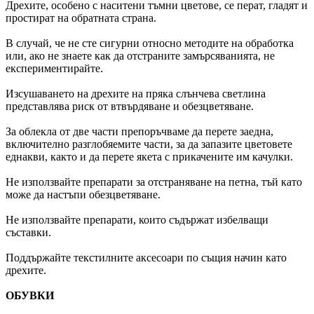
Дрехите, особено с наситени тъмни цветове, се перат, гладят и
простират на обратната страна.
В случай, че не сте сигурни относно методите на обработка
или, ако не знаете как да отстраните замърсяванията, не
експериментирайте.
Изсушаването на дрехите на пряка слънчева светлина
представлява риск от втвърдяване и обезцветяване.
За облекла от две части препоръчваме да перете заедна,
включително разглобяемите части, за да запазите цветовете
еднакви, както и да перете якета с прикачените им качулки.
Не използвайте препарати за отстраняване на петна, тъй като
може да настъпи обезцветяване.
Не използвайте препарати, които съдържат избелващи
съставки.
Поддържайте текстилните аксесоари по същия начин като
дрехите.
ОБУВКИ