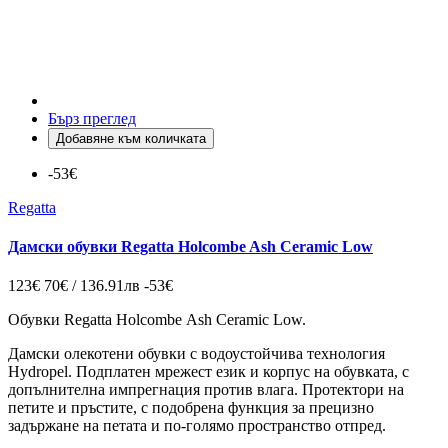
Бърз преглед
Добавяне към количката
-53€
Regatta
Дамски обувки Regatta Holcombe Ash Ceramic Low
123€
70€ / 136.91лв
-53€
Обувки Regatta Holcombe Ash Ceramic Low.
Дамски олекотени обувки с водоустойчива технология
Hydropel. Подплатен мрежест език и корпус на обувката, с
допълнителна импрегнация против влага. Протектори на
петите и пръстите, с подобрена функция за прецизно
задържане на петата и по-голямо пространство отпред.