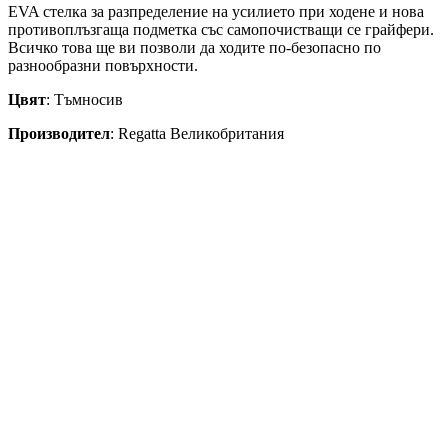
EVA стелка за разпределение на усилието при ходене и нова
противоплъзгаща подметка със самопочистващи се грайфери.
Всичко т
ова ще ви позволи да ходите по-безопасно по
разнообразни повърхности.
Цвят
: Тъмносив
Производител
: Regatta Великобритания