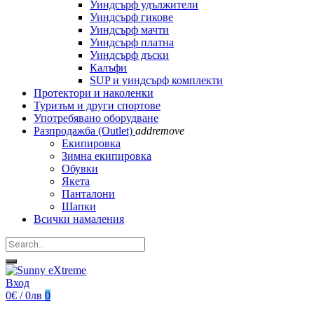
Уиндсърф удължители
Уиндсърф гикове
Уиндсърф мачти
Уиндсърф платна
Уиндсърф дъски
Калъфи
SUP и уиндсърф комплекти
Протектори и наколенки
Туризъм и други спортове
Употребявано оборудване
Разпродажба (Outlet)
add
remove
Екипировка
Зимна екипировка
Обувки
Якета
Панталони
Шапки
Всички намаления
Вход
0€ / 0лв
0