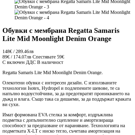
Обувки с мембрана Regatta Samaris
Lite Mid Moonlight Denim Orange
148€ / 289.46лв
89€ / 174.07лв
Спестявате 59€
С включен ДДС
В наличност
Regatta Samaris Lite Mid Moonlight Denim Orange.
Олекотени обувки с интересен дизайн. С използваните
технологии Isotex, Hydropel и подлепените шевове, те са
напълно водоустойчиви, за да предотвратят проникването на
дъжд и влага. Също така са дишаеми, за да поддържат краката
ви сухи.
Имат формована EVA стелка за комфорт, издръжлива
подметка с допълнително сцепление и амортизираща
способност за предпазване от нараняване. Технологията на
подметката X-LT с ниско тегло, съчетава амортизация на