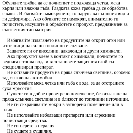
Обувките трябва да се почистват с подходяща четка, мека
кърпа или влажна гъба. Гладката кожа трябва да се обработва
с вакса. Избягвайте намокрянето, то нарушава външния вид и
ги деформира. Ако обувките се намокрят, внимателно ги
почистете, изсушите и обработете с продукт, предназначен за
съответния тип материя.
Избягвайте излагането на продуктите на открит огън или
източници на силно топлинно излъчване.
Защитете ги от киселини, алкалоиди и други химикали.
Ако продуктът влезе в контакт с химикали, почистете го
веднага с топла вода и възстановете защитния слой със
специализиран препарат.
Не оставяйте продукта на пряка слънчева светлина, особено
зад стъкло на автомобил.
Използвайте мека четка или гъба с вода, за да отстраните
суха мръсотия.
Сушете ги в добре проветрено помещение, без излагане на
пряка слънчева светлина и в близост до топлинни източници.
Не ги съхранявайте мокри в затворено помещение или в
плик.
Не използвайте избелващи препарати или агресивни
почистващи средства.
Не ги перете в пералня.
Не сушете в сушилня.