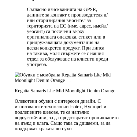
Съгласно изискванията на GPSR,
данните за контакт с производителя и/
или оторизирания вносител за
територията на ЕС (име, адрес, имейл/
уебсайт) са посочени върху
оригиналната опаковка, етикет или в
придружаващата документация на
всеки конкретен продукт. При липса
на такива, моля свържете се с нашия
отдел за обслужване на клиенти преди
употреба.
Regatta Samaris Lite Mid Moonlight Denim Orange.
Олекотени обувки с интересен дизайн. С
използваните технологии Isotex, Hydropel и
подлепените шевове, те са напълно
водоустойчиви, за да предотвратят проникването
на дъжд и влага. Също така са дишаеми, за да
поддържат краката ви сухи.