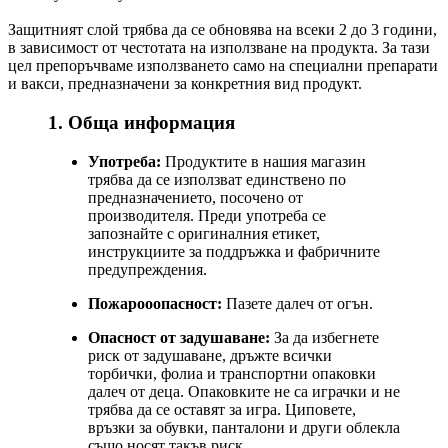
Защитният слой трябва да се обновява на всеки 2 до 3 години,
в зависимост от честотата на използване на продукта. За тази
цел препоръчваме използването само на специални препарати
и вакси, предназначени за конкретния вид продукт.
1. Обща информация
Употреба:
Продуктите в нашия магазин
трябва да се използват единствено по
предназначението, посочено от
производителя. Преди употреба се
запознайте с оригиналния етикет,
инструкциите за поддръжка и фабричните
предупреждения.
Пожарооопасност:
Пазете далеч от огън.
Опасност от задушаване:
За да избегнете
риск от задушаване, дръжте всички
торбички, фолиа и транспортни опаковки
далеч от деца. Опаковките не са играчки и не
трябва да се оставят за игра. Циповете,
връзки за обувки, панталони и други облекла
също носят такъв риск.