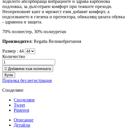
ходилото абсорбираща вибрациите и здрава карбонова
подложка, за дълготраен комфорт при тежките преходи.
Неопреновият кант и мрежест език добавят комфорт, а
подсилването в глезена и протектора, обикалящ цялата обувка
- здравина и защита.
70% полиестер, 30% полиуретан
Производител
: Regatta Великобритания
Размер :
44
Количество

Добавяне към количката
Купи
Поръчка без регистрация
Споделяне
Споделяне
Tweet
Pinterest
Описание
Детайли