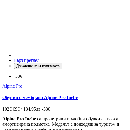
Бърз преглед
Добавяне към количката
-33€
Alpine Pro
Обувки с мембрана Alpine Pro Inebe
102€
69€ / 134.95лв
-33€
Alpine Pro Inebe
са проветриви и удобни обувки с висока
амортизирана подметка
.
Моделът е подходящ за туризъм и
дава незаменим комфорт в ежедневието.