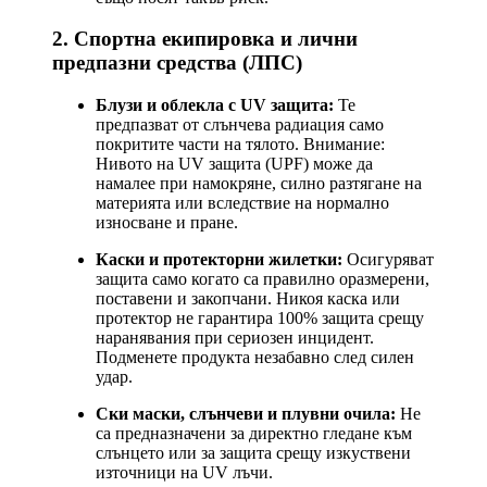
2. Спортна екипировка и лични
предпазни средства (ЛПС)
Блузи и облекла с UV защита:
Те
предпазват от слънчева радиация само
покритите части на тялото. Внимание:
Нивото на UV защита (UPF) може да
намалее при намокряне, силно разтягане на
материята или вследствие на нормално
износване и пране.
Каски и протекторни жилетки:
Осигуряват
защита само когато са правилно оразмерени,
поставени и закопчани. Никоя каска или
протектор не гарантира 100% защита срещу
наранявания при сериозен инцидент.
Подменете продукта незабавно след силен
удар.
Ски маски, слънчеви и плувни очила:
Не
са предназначени за директно гледане към
слънцето или за защита срещу изкуствени
източници на UV лъчи.