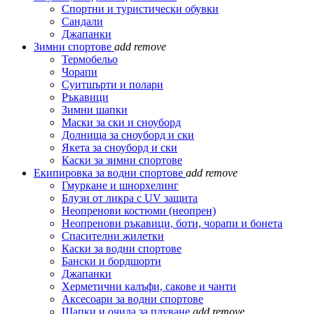
Спортни и туристически обувки
Сандали
Джапанки
Зимни спортове
add
remove
Термобельо
Чорапи
Суитшърти и полари
Ръкавици
Зимни шапки
Маски за ски и сноуборд
Долнища за сноуборд и ски
Якета за сноуборд и ски
Каски за зимни спортове
Екипировка за водни спортове
add
remove
Гмуркане и шнорхелинг
Блузи от ликра с UV защита
Неопренови костюми (неопрен)
Неопренови ръкавици, боти, чорапи и бонета
Спасителни жилетки
Каски за водни спортове
Бански и бордшорти
Джапанки
Херметични калъфи, сакове и чанти
Аксесоари за водни спортове
Шапки и очила за плуване
add
remove