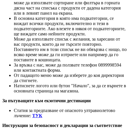
може да използвате сортиране или филтъра в горната
дясна част на списъка с продукти от дадена категория
или в левият панел на екрана.
В основна категория в която има подкатегории, се
виждат всички продукти, включително и тези в
подкатегориите. Ако влезете в някоя от подкатегориите,
ще виждате само нейните продукти.
Може да използвате списък с желания, за харесани от
вас продукти, които да не търсите повторно.
Поставянето им в този списък не ви обвързва с нищо, по
всяко време може да ги изтриете или например да го
поставите в кошницата.
За връзка с нас, може да ползвате телефон 0899998594
или контактната форма.
От падащото меню може да изберете до коя директория
да стигнете.
Натиснете логото или бутон "Начало", за да се върнете в
основната страница на магазина.
За пътуващите към екзотични дестинации
Статия за предпазване от опасното ултравиолетово
лъчение:
ТУК
Инструкции за безопасност и декларации за съответствие