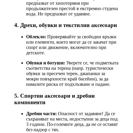
предпазват от хипотермия при
продължителен престой в екстремно студена
вода. Не предпазват от удавяне.
4. Дрехи, обувки и текстилни аксесоари
Облекло:
Проверявайте за свободни връзки
или елементи, които могат да се закачат при
спорт или движение, включително при
детските.
Обувки и ботуши:
Уверете се, че подметката
съответства на терена (напр. туристически
обувки за пресечен терен, джапанки за
мокри повърхности край басейни), за да
намалите риска от подхлъзване и падане.
5. Спортни аксесоари и дребни
компоненти
Дребни части:
Опасност от задавяне! Да се
съхраняват на места, недостъпни за деца под
3 години. По-големите деца, да не се оставят
без надзор с тях.