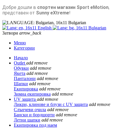
Добре дошли в
спортен магазин Sport eMotion
,
представен от
Sunny eXtreme
!
Bulgarian
English
Bulgarian
Затвори
arrow_back
Меню
Категории
Начало
Outlet
add
remove
Обувки
add
remove
Якета
add
remove
Панталони
add
remove
Шапки
add
remove
Екипировка
add
remove
Зимна екипировка
add
remove
UV защита
add
remove
Ликри, клинове и блузи с UV защита
add
remove
Слънчеви очила
add
remove
Бански и бордшорти
add
remove
Летни шапки
add
remove
Екипировка под наем