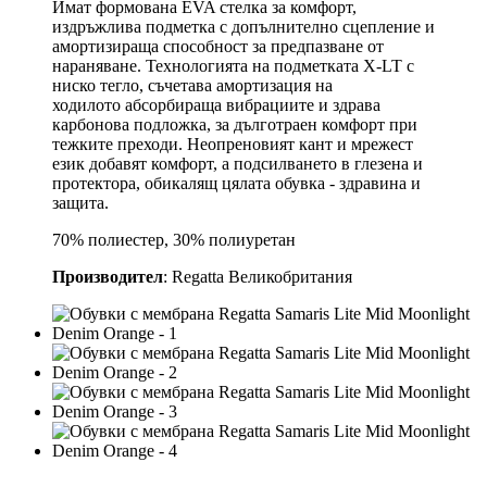
Имат формована EVA стелка за комфорт,
издръжлива подметка с допълнително сцепление и
амортизираща способност за предпазване от
нараняване. Технологията на подметката X-LT с
ниско тегло, съчетава амортизация на
ходилото абсорбираща вибрациите и здрава
карбонова подложка, за дълготраен комфорт при
тежките преходи. Неопреновият кант и мрежест
език добавят комфорт, а подсилването в глезена и
протектора, обикалящ цялата обувка - здравина и
защита.
70% полиестер, 30% полиуретан
Производител
: Regatta Великобритания