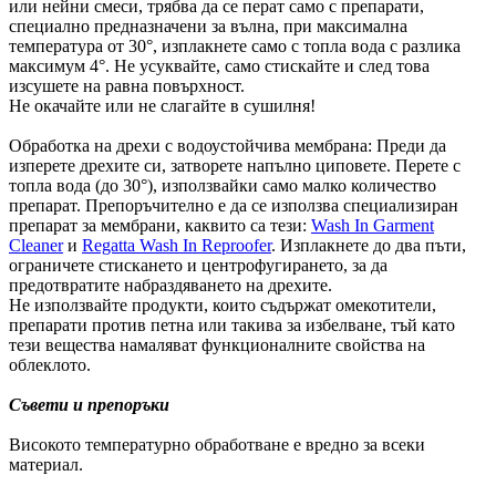
или нейни смеси, трябва да се перат само с препарати,
специално предназначени за вълна, при максимална
температура от 30°, изплакнете само с топла вода с разлика
максимум 4°. Не усуквайте, само стискайте и след това
изсушете на равна повърхност.
Не окачайте или не слагайте в сушилня!
Обработка на дрехи с водоустойчива мембрана: Преди да
изперете дрехите си, затворете напълно циповете. Перете с
топла вода (до 30°), използвайки само малко количество
препарат. Препоръчително е да се използва специализиран
препарат за мембрани, каквито са тези:
Wash In Garment
Cleaner
и
Regatta Wash In Reproofer
. Изплакнете до два пъти,
ограничете стискането и центрофугирането, за да
предотвратите набраздяването на дрехите.
Не използвайте продукти, които съдържат омекотители,
препарати против петна или такива за избелване, тъй като
тези вещества намаляват функционалните свойства на
облеклото.
Съвети и препоръки
Високото температурно обработване е вредно за всеки
материал.