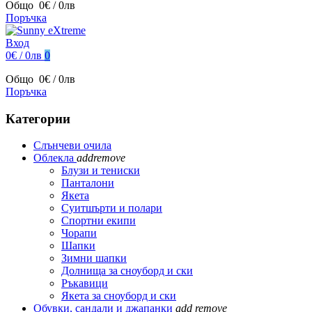
Общо
0€ / 0лв
Поръчка
Вход
0€ / 0лв
0
Общо
0€ / 0лв
Поръчка
Категории
Слънчеви очила
Облекла
add
remove
Блузи и тениски
Панталони
Якета
Суитшърти и полари
Спортни екипи
Чорапи
Шапки
Зимни шапки
Долнища за сноуборд и ски
Ръкавици
Якета за сноуборд и ски
Обувки, сандали и джапанки
add
remove