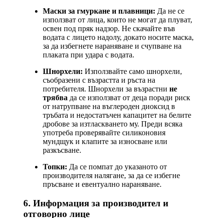
Маски за гмуркане и плавници:
Да не се
използват от лица, които не могат да плуват,
освен под пряк надзор. Не скачайте във
водата с лицето надолу, докато носите маска,
за да избегнете нараняване и счупване на
плаката при удара с водата.
Шнорхели:
Използвайте само шнорхели,
съобразени с възрастта и ръста на
потребителя. Шнорхели за възрастни
не
трябва
да се използват от деца поради риск
от натрупване на въглероден диоксид в
тръбата и недостатъчен капацитет на белите
дробове за изтласкването му. Преди всяка
употреба проверявайте силиконовия
мундщук и клапите за износване или
разкъсване.
Топки:
Да се помпат до указаното от
производителя налягане, за да се избегне
пръсване и евентуално нараняване.
6. Информация за производител и
отговорно лице