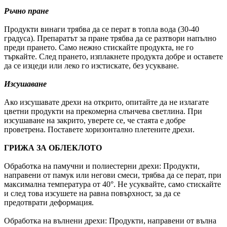
Ръчно пране
Продукти винаги трябва да се перат в топла вода (30-40
градуса). Препаратът за пране трябва да се разтвори напълно
преди прането. Само нежно стискайте продукта, не го
търкайте. След прането, изплакнете продукта добре и оставете
да се изцеди или леко го изстискате, без усукване.
Изсушаване
Ако изсушавате дрехи на открито, опитайте да не излагате
цветни продукти на прекомерна слънчева светлина. При
изсушаване на закрито, уверете се, че стаята е добре
проветрена. Поставете хоризонтално плетените дрехи.
ГРИЖА ЗА ОБЛЕКЛОТО
Обработка на памучни и полиестерни дрехи: Продукти,
направени от памук или негови смеси, трябва да се перат, при
максимална температура от 40°. Не усуквайте, само стискайте
и след това изсушете на равна повърхност, за да се
предотврати деформация.
Обработка на вълнени дрехи: Продукти, направени от вълна