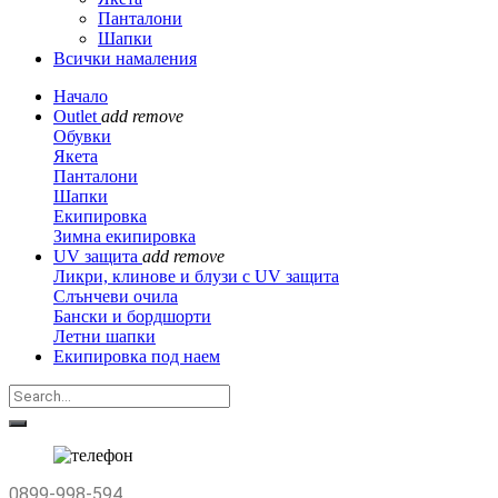
Панталони
Шапки
Всички намаления
Начало
Outlet
add
remove
Обувки
Якета
Панталони
Шапки
Екипировка
Зимна екипировка
UV защита
add
remove
Ликри, клинове и блузи с UV защита
Слънчеви очила
Бански и бордшорти
Летни шапки
Екипировка под наем
0899-998-594