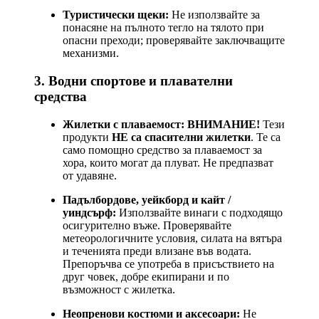
Туристически щеки:
Не използвайте за
понасяне на пълното тегло на тялото при
опасни преходи; проверявайте заключващите
механизми.
3. Водни спортове и плавателни
средства
Жилетки с плаваемост:
ВНИМАНИЕ!
Тези
продукти
НЕ са спасителни жилетки
. Те са
само помощно средство за плаваемост за
хора, които могат да плуват. Не предпазват
от удавяне.
Падълбордове, уейкборд и кайт /
уиндсърф:
Използвайте винаги с подходящо
осигурително въже. Проверявайте
метеорологичните условия, силата на вятъра
и теченията преди влизане във водата.
Препоръчва се употреба в присъствието на
друг човек, добре екипирани и по
възможност с жилетка.
Неопренови костюми и аксесоари:
Не