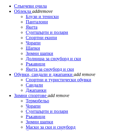
Слънчеви очила
Облекла
add
remove
Блузи и тениски
Панталони
Якета
Суитшърти и полари
Спортни екипи
Чорапи
Шапки
Зимни шапки
Долнища за сноуборд и ски
Ръкавици
Якета за сноуборд и ски
Обувки, сандали и джапанки
add
remove
Спортни и туристически обувки
Сандали
Джапанки
Зимни спортове
add
remove
Термобельо
Чорапи
Суитшърти и полари
Ръкавици
Зимни шапки
Маски за ски и сноуборд