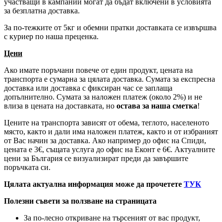
участващи в кампании могат да бъдат включени в условията
за безплатна доставка.
За по-тежките от 5кг и обемни пратки доставката се извършва
с куриер по наша преценка.
Цени
Ако имате поръчани повече от един продукт, цената на
транспорта е сумарна за цялата доставка. Сумата за експресна
доставка или доставка с фиксиран час се заплаща
допълнително. Сумата за наложен платеж (около 2%) и не
влиза в цената на доставката, но
остава за наша сметка
!
Цените на транспорта зависят от обема, теглото, населеното
място, както и дали има наложен платеж, както и от избраният
от Вас начин за доставка. Ако например до офис на Спиди,
цената е 3
€
, същата услуга до офис на Еконт е 6
€
. Актуалните
цени за България се визуализират преди да завършите
поръчката си.
Цялата актуална информация може да прочетете
ТУК
Полезни съвети за ползване на страницата
За по-лесно откриване на търсеният от вас продукт,