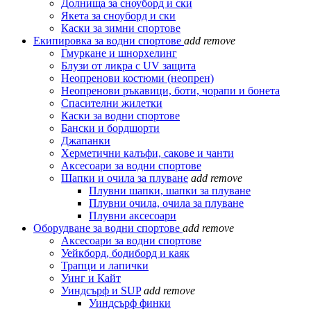
Долнища за сноуборд и ски
Якета за сноуборд и ски
Каски за зимни спортове
Екипировка за водни спортове
add
remove
Гмуркане и шнорхелинг
Блузи от ликра с UV защита
Неопренови костюми (неопрен)
Неопренови ръкавици, боти, чорапи и бонета
Спасителни жилетки
Каски за водни спортове
Бански и бордшорти
Джапанки
Херметични калъфи, сакове и чанти
Аксесоари за водни спортове
Шапки и очила за плуване
add
remove
Плувни шапки, шапки за плуване
Плувни очила, очила за плуване
Плувни аксесоари
Оборудване за водни спортове
add
remove
Аксесоари за водни спортове
Уейкборд, бодиборд и каяк
Трапци и лапички
Уинг и Кайт
Уиндсърф и SUP
add
remove
Уиндсърф финки