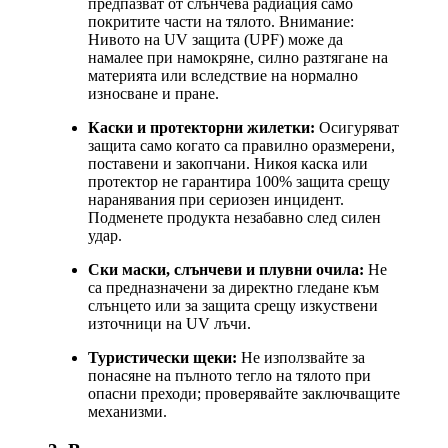
предпазват от слънчева радиация само
покритите части на тялото. Внимание:
Нивото на UV защита (UPF) може да
намалее при намокряне, силно разтягане на
материята или вследствие на нормално
износване и пране.
Каски и протекторни жилетки:
Осигуряват
защита само когато са правилно оразмерени,
поставени и закопчани. Никоя каска или
протектор не гарантира 100% защита срещу
наранявания при сериозен инцидент.
Подменете продукта незабавно след силен
удар.
Ски маски, слънчеви и плувни очила:
Не
са предназначени за директно гледане към
слънцето или за защита срещу изкуствени
източници на UV лъчи.
Туристически щеки:
Не използвайте за
понасяне на пълното тегло на тялото при
опасни преходи; проверявайте заключващите
механизми.