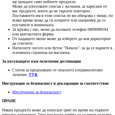
ще виждате само нейните продукти.
Може да използвате списък с желания, за харесани от
вас продукти, които да не търсите повторно.
Поставянето им в този списък не ви обвързва с нищо, по
всяко време може да ги изтриете или например да го
поставите в кошницата.
За връзка с нас, може да ползвате телефон 0899998594
или контактната форма.
От падащото меню може да изберете до коя директория
да стигнете.
Натиснете логото или бутон "Начало", за да се върнете в
основната страница на магазина.
За пътуващите към екзотични дестинации
Статия за предпазване от опасното ултравиолетово
лъчение:
ТУК
Инструкции за безопасност и декларации за съответствие
Инструкции за безопасност
ПРАНЕ
Някои продукти може да изпускат цвят по време на първите
няколко изпирания. Тези продукти трябва да се перат отделно,