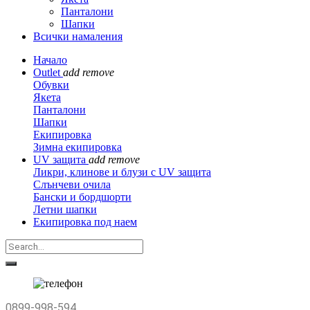
Панталони
Шапки
Всички намаления
Начало
Outlet
add
remove
Обувки
Якета
Панталони
Шапки
Екипировка
Зимна екипировка
UV защита
add
remove
Ликри, клинове и блузи с UV защита
Слънчеви очила
Бански и бордшорти
Летни шапки
Екипировка под наем
0899-998-594