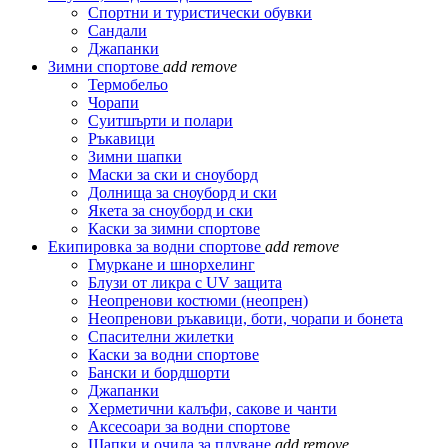
Спортни и туристически обувки
Сандали
Джапанки
Зимни спортове
add
remove
Термобельо
Чорапи
Суитшърти и полари
Ръкавици
Зимни шапки
Маски за ски и сноуборд
Долнища за сноуборд и ски
Якета за сноуборд и ски
Каски за зимни спортове
Екипировка за водни спортове
add
remove
Гмуркане и шнорхелинг
Блузи от ликра с UV защита
Неопренови костюми (неопрен)
Неопренови ръкавици, боти, чорапи и бонета
Спасителни жилетки
Каски за водни спортове
Бански и бордшорти
Джапанки
Херметични калъфи, сакове и чанти
Аксесоари за водни спортове
Шапки и очила за плуване
add
remove