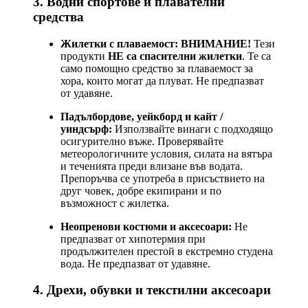
3. Водни спортове и плавателни
средства
Жилетки с плаваемост:
ВНИМАНИЕ!
Тези
продукти
НЕ са спасителни жилетки
. Те са
само помощно средство за плаваемост за
хора, които могат да плуват. Не предпазват
от удавяне.
Падълбордове, уейкборд и кайт /
уиндсърф:
Използвайте винаги с подходящо
осигурително въже. Проверявайте
метеорологичните условия, силата на вятъра
и теченията преди влизане във водата.
Препоръчва се употреба в присъствието на
друг човек, добре екипирани и по
възможност с жилетка.
Неопренови костюми и аксесоари:
Не
предпазват от хипотермия при
продължителен престой в екстремно студена
вода. Не предпазват от удавяне.
4. Дрехи, обувки и текстилни аксесоари