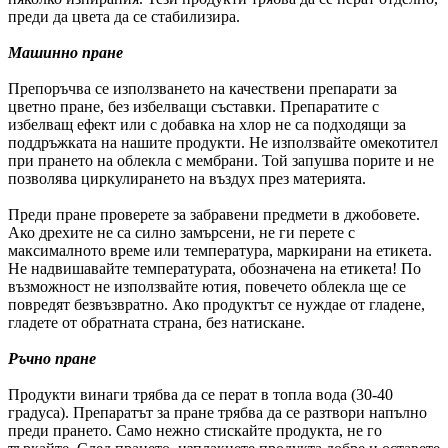
преди да цвета да се стабилизира.
Машинно пране
Препоръчва се използването на качествени препарати за
цветно пране, без избелващи съставки. Препаратите с
избелващ ефект или с добавка на хлор не са подходящи за
поддръжката на нашите продукти. Не използвайте омекотител
при прането на облекла с мембрани. Той запушва порите и не
позволява циркулирането на въздух през материята.
Преди пране проверете за забравени предмети в джобовете.
Ако дрехите не са силно замърсени, не ги перете с
максималното време или температура, маркирани на етикета.
Не надвишавайте температурата, обозначена на етикета! По
възможност не използвайте ютия, повечето облекла ще се
повредят безвъзвратно. Ако продуктът се нуждае от гладене,
гладете от обратната страна, без натискане.
Ръчно пране
Продукти винаги трябва да се перат в топла вода (30-40
градуса). Препаратът за пране трябва да се разтвори напълно
преди прането. Само нежно стискайте продукта, не го