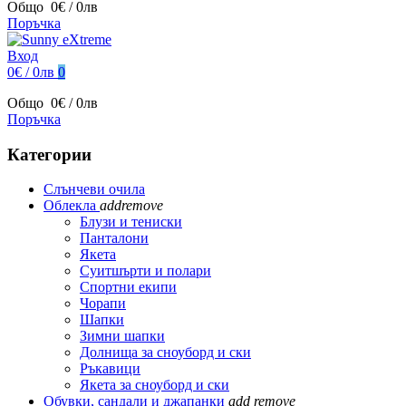
Общо
0€ / 0лв
Поръчка
Вход
0€ / 0лв
0
Общо
0€ / 0лв
Поръчка
Категории
Слънчеви очила
Облекла
add
remove
Блузи и тениски
Панталони
Якета
Суитшърти и полари
Спортни екипи
Чорапи
Шапки
Зимни шапки
Долнища за сноуборд и ски
Ръкавици
Якета за сноуборд и ски
Обувки, сандали и джапанки
add
remove