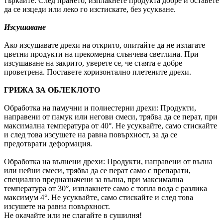
търкайте. След прането, изплакнете продукта добре и оставете
да се изцеди или леко го изстискате, без усукване.
Изсушаване
Ако изсушавате дрехи на открито, опитайте да не излагате
цветни продукти на прекомерна слънчева светлина. При
изсушаване на закрито, уверете се, че стаята е добре
проветрена. Поставете хоризонтално плетените дрехи.
ГРИЖА ЗА ОБЛЕКЛОТО
Обработка на памучни и полиестерни дрехи: Продукти,
направени от памук или негови смеси, трябва да се перат, при
максимална температура от 40°. Не усуквайте, само стискайте
и след това изсушете на равна повърхност, за да се
предотврати деформация.
Обработка на вълнени дрехи: Продукти, направени от вълна
или нейни смеси, трябва да се перат само с препарати,
специално предназначени за вълна, при максимална
температура от 30°, изплакнете само с топла вода с разлика
максимум 4°. Не усуквайте, само стискайте и след това
изсушете на равна повърхност.
Не окачайте или не слагайте в сушилня!