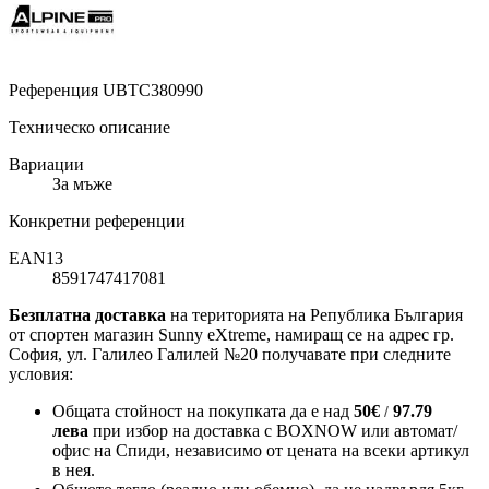
Референция
UBTC380990
Техническо описание
Вариации
За мъже
Конкретни референции
EAN13
8591747417081
Безплатна доставка
на територията на Република България
от спортен магазин Sunny eXtreme, намиращ се на адрес гр.
София, ул. Галилео Галилей №20 получавате при следните
условия:
Общата стойност на покупката да е над
50
€
97.79
/
лева
при избор на доставка с BOXNOW или автомат/
офис на Спиди
, независимо от цената на всеки артикул
в нея.