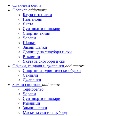
Слънчеви очила
Облекла
add
remove
Блузи и тениски
Панталони
Якета
Суитшърти и полари
Спортни екипи
Чорапи
Шапки
Зимни шапки
Долнища за сноуборд и ски
Ръкавици
Якета за сноуборд и ски
Обувки, сандали и джапанки
add
remove
Спортни и туристически обувки
Сандали
Джапанки
Зимни спортове
add
remove
Термобельо
Чорапи
Суитшърти и полари
Ръкавици
Зимни шапки
Маски за ски и сноуборд