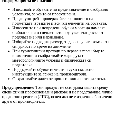
Информация за безопасност
Използвайте обувките по предназначение и съобразно
условията, за които са проектирани.
Преди употреба проверявайте състоянието на
подметката, връзките и всички елементи на обувката.
Износените или повредени обувки могат да намалят
стабилността и сцеплението и да увеличат риска от
подхлъзване или нараняване.
Избирайте подходящ размер, за да осигурите комфорт и
сигурност по време на движение.
При туристически преходи по неравен терен бъдете
внимателни и съобразявайте маршрута с
метеорологичните условия и физическата си
подготовка.
Поддържайте обувките чисти и сухи съгласно
инструкциите за грижа на производителя.
Съхранявайте далеч от пряка топлина и открит огън.
Предупреждение:
Този продукт не осигурява защита срещу
специфични професионални рискове и не представлява лично
предпазно средство (ЛПС), освен ако не е изрично обозначено
друго от производителя.