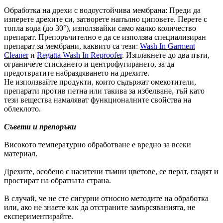
Обработка на дрехи с водоустойчива мембрана: Преди да
изперете дрехите си, затворете напълно циповете. Перете с
топла вода (до 30°), използвайки само малко количество
препарат. Препоръчително е да се използва специализиран
препарат за мембрани, каквито са тези:
Wash In Garment
Cleaner
и
Regatta Wash In Reproofer
. Изплакнете до два пъти,
ограничете стискането и центрофугирането, за да
предотвратите набраздяването на дрехите.
Не използвайте продукти, които съдържат омекотители,
препарати против петна или такива за избелване, тъй като
тези вещества намаляват функционалните свойства на
облеклото.
Съвети и препоръки
Високото температурно обработване е вредно за всеки
материал.
Дрехите, особено с наситени тъмни цветове, се перат, гладят и
простират на обратната страна.
В случай, че не сте сигурни относно методите на обработка
или, ако не знаете как да отстраните замърсяванията, не
експериментирайте.