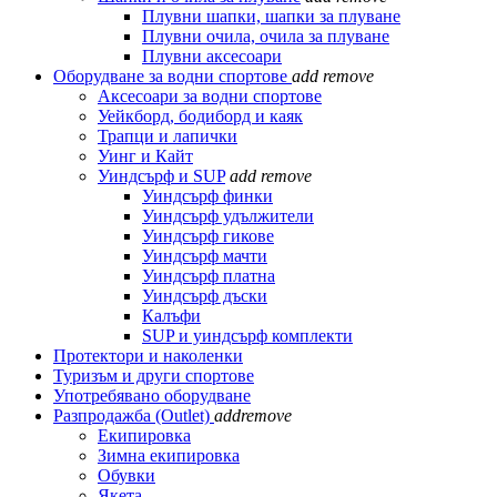
Плувни шапки, шапки за плуване
Плувни очила, очила за плуване
Плувни аксесоари
Оборудване за водни спортове
add
remove
Аксесоари за водни спортове
Уейкборд, бодиборд и каяк
Трапци и лапички
Уинг и Кайт
Уиндсърф и SUP
add
remove
Уиндсърф финки
Уиндсърф удължители
Уиндсърф гикове
Уиндсърф мачти
Уиндсърф платна
Уиндсърф дъски
Калъфи
SUP и уиндсърф комплекти
Протектори и наколенки
Туризъм и други спортове
Употребявано оборудване
Разпродажба (Outlet)
add
remove
Екипировка
Зимна екипировка
Обувки
Якета