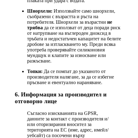
плаката при удара с водата.
Шнорхели:
Използвайте само шнорхели,
съобразени с възрастта и ръста на
потребителя. Шнорхели за възрастни
не
трябва
да се използват от деца поради риск
от натрупване на въглероден диоксид в
тръбата и недостатъчен капацитет на белите
дробове за изтласкването му. Преди всяка
употреба проверявайте силиконовия
мундщук и клапите за износване или
разкъсване.
Топки:
Да се помпат до указаното от
производителя налягане, за да се избегне
пръсване и евентуално нараняване.
6. Информация за производител и
отговорно лице
Съгласно изискванията на GPSR,
данните за контакт с производителя и/
или оторизирания вносител за
територията на ЕС (име, адрес, имейл/
уебсайт) са посочени върху