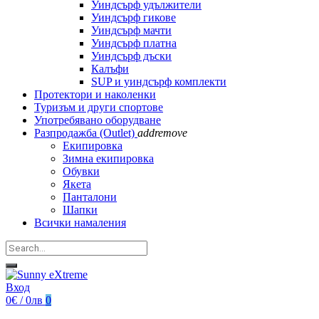
Уиндсърф удължители
Уиндсърф гикове
Уиндсърф мачти
Уиндсърф платна
Уиндсърф дъски
Калъфи
SUP и уиндсърф комплекти
Протектори и наколенки
Туризъм и други спортове
Употребявано оборудване
Разпродажба (Outlet)
add
remove
Екипировка
Зимна екипировка
Обувки
Якета
Панталони
Шапки
Всички намаления
Вход
0€ / 0лв
0