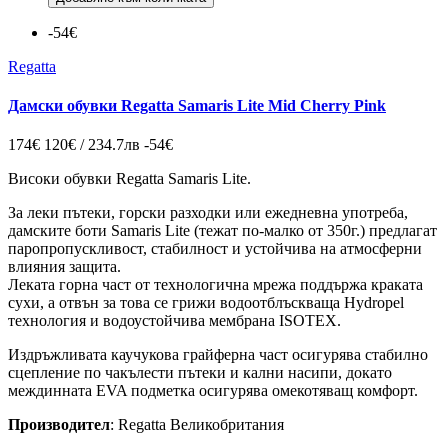
-54€
Regatta
Дамски обувки Regatta Samaris Lite Mid Cherry Pink
174€
120€ / 234.7лв
-54€
Високи обувки Regatta Samaris Lite.
За леки пътеки, горски разходки или ежедневна употреба,
дамските боти Samaris Lite (тежат по-малко от 350г.) предлагат
паропропускливост, стабилност и устойчива на атмосферни
влияния защита.
Леката горна част от технологична мрежа поддържа краката
сухи, а отвън за това се грижи водоотблъскваща Hydropel
технология и водоустойчива мембрана ISOTEX.
Издръжливата каучукова грайферна част осигурява стабилно
сцепление по чакълести пътеки и кални насипи, докато
междинната EVA подметка осигурява омекотяващ комфорт.
Производител
: Regatta Великобритания