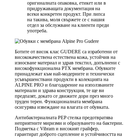
оригиналната опаковка, етикет или в
придружаващата документация на
всеки конкретен продукт. При липса
на такива, моля свържете се с нашия
отдел за обслужване на клиенти преди
употреба.
Ботите от висок клас GUDERE са изработени от
висококачествена естествена кожа, устойчив на
износване материал и здрав текстил, допълнени с
високофункционална PTX мембрана. Обувките
принадлежат към най-модерните и технически
усъвършенствани продукти в колекцията на
ALPINE PRO и благодарение на използваните
материали и здрава конструкция, те ще ви
предпазят, докато се движите дори през много
труден терен. Функционалната мембрана
осигурява извеждане на влагата от обувката.
Антибактериалната PEP стелка предотвратява
неприятните миризми и образуването на бактерии.
Подметка с Vibram и високият грайфер,
гарантират доброто сцепление и устойчивостта на