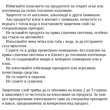
Избягвайте излагането на продуктите на открит огън или
източници на силно топлинно излъчване.
Защитете ги от киселини, алкалоиди и други химикали.
Ако продуктът влезе в контакт с химикали, почистете го
веднага с топла вода и възстановете защитния слой със
специализиран препарат.
Не оставяйте продукта на пряка слънчева светлина, особено
зад стъкло на автомобил.
Използвайте мека четка или гъба с вода, за да отстраните
суха мръсотия.
Сушете ги в добре проветрено помещение, без излагане на
пряка слънчева светлина и в близост до топлинни източници.
Не ги съхранявайте мокри в затворено помещение или в
плик.
Не използвайте избелващи препарати или агресивни
почистващи средства.
Не ги перете в пералня.
Не сушете в сушилня.
Защитният слой трябва да се обновява на всеки 2 до 3 години,
в зависимост от честотата на използване на продукта. За тази
цел препоръчваме използването само на специални препарати
и вакси, предназначени за конкретния вид продукт.