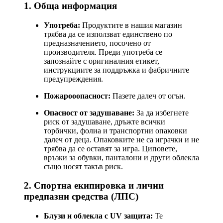
1. Обща информация
Употреба:
Продуктите в нашия магазин
трябва да се използват единствено по
предназначението, посочено от
производителя. Преди употреба се
запознайте с оригиналния етикет,
инструкциите за поддръжка и фабричните
предупреждения.
Пожарооопасност:
Пазете далеч от огън.
Опасност от задушаване:
За да избегнете
риск от задушаване, дръжте всички
торбички, фолиа и транспортни опаковки
далеч от деца. Опаковките не са играчки и не
трябва да се оставят за игра. Циповете,
връзки за обувки, панталони и други облекла
също носят такъв риск.
2. Спортна екипировка и лични
предпазни средства (ЛПС)
Блузи и облекла с UV защита:
Те