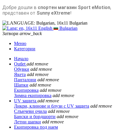
Добре дошли в
спортен магазин Sport eMotion
,
представен от
Sunny eXtreme
!
Bulgarian
English
Bulgarian
Затвори
arrow_back
Меню
Категории
Начало
Outlet
add
remove
Обувки
add
remove
Якета
add
remove
Панталони
add
remove
Шапки
add
remove
Екипировка
add
remove
Зимна екипировка
add
remove
UV защита
add
remove
Ликри, клинове и блузи с UV защита
add
remove
Слънчеви очила
add
remove
Бански и бордшорти
add
remove
Летни шапки
add
remove
Екипировка под наем