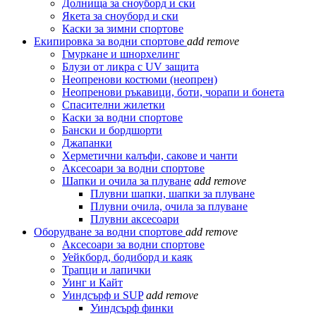
Долнища за сноуборд и ски
Якета за сноуборд и ски
Каски за зимни спортове
Екипировка за водни спортове
add
remove
Гмуркане и шнорхелинг
Блузи от ликра с UV защита
Неопренови костюми (неопрен)
Неопренови ръкавици, боти, чорапи и бонета
Спасителни жилетки
Каски за водни спортове
Бански и бордшорти
Джапанки
Херметични калъфи, сакове и чанти
Аксесоари за водни спортове
Шапки и очила за плуване
add
remove
Плувни шапки, шапки за плуване
Плувни очила, очила за плуване
Плувни аксесоари
Оборудване за водни спортове
add
remove
Аксесоари за водни спортове
Уейкборд, бодиборд и каяк
Трапци и лапички
Уинг и Кайт
Уиндсърф и SUP
add
remove
Уиндсърф финки