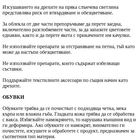
Изсушаването на дрехите на пряка слънчева светлина
представлява риск от втвърдяване и обезцветяване.
За облекла от две части препоръчваме да перете заедна,
включително разглобяемите части, за да запазите цветовете
еднакви, както и да перете якета с прикачените им качулки.
Не използвайте препарати за отстраняване на петна, тъй като
може да настъпи обезцветяване.
Не използвайте препарати, които съдържат избелващи
съставки.
Поддържайте текстилните аксесоари по същия начин като
дрехите.
ОБУВКИ
Обувките трябва да се почистват с подходяща четка, мека
кърпа или влажна гъба. Гладката кожа трябва да се обработва
с вакса. Избягвайте намокрянето, то нарушава външния вид и
ги деформира. Ако обувките се намокрят, внимателно ги
почистете, изсушите и обработете с продукт, предназначен за
съответния тип материя.