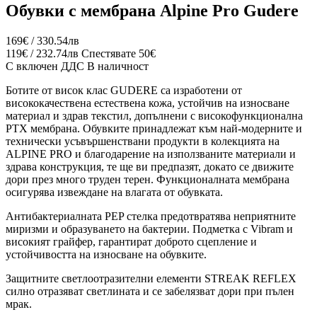
Обувки с мембрана Alpine Pro Gudere
169€ / 330.54лв
119€ / 232.74лв
Спестявате 50€
С включен ДДС
В наличност
Ботите от висок клас GUDERE са изработени от
висококачествена естествена кожа, устойчив на износване
материал и здрав текстил, допълнени с високофункционална
PTX мембрана. Обувките принадлежат към най-модерните и
технически усъвършенствани продукти в колекцията на
ALPINE PRO и благодарение на използваните материали и
здрава конструкция, те ще ви предпазят, докато се движите
дори през много труден терен. Функционалната мембрана
осигурява извеждане на влагата от обувката.
Антибактериалната PEP стелка предотвратява неприятните
миризми и образуването на бактерии. Подметка с Vibram и
високият грайфер, гарантират доброто сцепление и
устойчивостта на износване на обувките.
Защитните светлоотразителни елементи STREAK REFLEX
силно отразяват светлината и се забелязват дори при пълен
мрак.