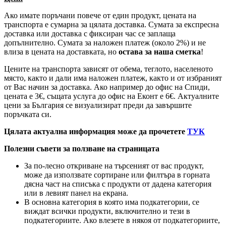
Ако имате поръчани повече от един продукт, цената на
транспорта е сумарна за цялата доставка. Сумата за експресна
доставка или доставка с фиксиран час се заплаща
допълнително. Сумата за наложен платеж (около 2%) и не
влиза в цената на доставката, но
остава за наша сметка
!
Цените на транспорта зависят от обема, теглото, населеното
място, както и дали има наложен платеж, както и от избраният
от Вас начин за доставка. Ако например до офис на Спиди,
цената е 3
€
, същата услуга до офис на Еконт е 6
€
. Актуалните
цени за България се визуализират преди да завършите
поръчката си.
Цялата актуална информация може да прочетете
ТУК
Полезни съвети за ползване на страницата
За по-лесно откриване на търсеният от вас продукт,
може да използвате сортиране или филтъра в горната
дясна част на списъка с продукти от дадена категория
или в левият панел на екрана.
В основна категория в която има подкатегории, се
виждат всички продукти, включително и тези в
подкатегориите. Ако влезете в някоя от подкатегориите,