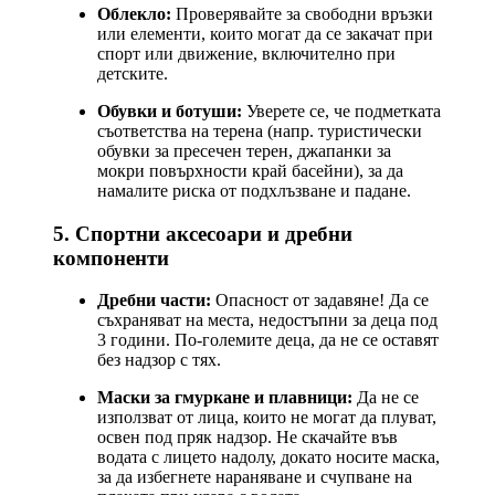
Облекло:
Проверявайте за свободни връзки
или елементи, които могат да се закачат при
спорт или движение, включително при
детските.
Обувки и ботуши:
Уверете се, че подметката
съответства на терена (напр. туристически
обувки за пресечен терен, джапанки за
мокри повърхности край басейни), за да
намалите риска от подхлъзване и падане.
5. Спортни аксесоари и дребни
компоненти
Дребни части:
Опасност от задавяне! Да се
съхраняват на места, недостъпни за деца под
3 години. По-големите деца, да не се оставят
без надзор с тях.
Маски за гмуркане и плавници:
Да не се
използват от лица, които не могат да плуват,
освен под пряк надзор. Не скачайте във
водата с лицето надолу, докато носите маска,
за да избегнете нараняване и счупване на