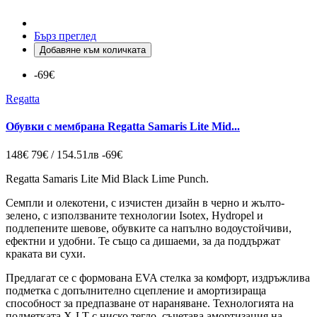
Бърз преглед
Добавяне към количката
-69€
Regatta
Обувки с мембрана Regatta Samaris Lite Mid...
148€
79€ / 154.51лв
-69€
Regatta Samaris Lite Mid Black Lime Punch.
Семпли и олекотени, с изчистен дизайн в черно и жълто-
зелено, с използваните технологии Isotex, Hydropel и
подлепените шевове, обувките са напълно водоустойчиви,
ефектни и удобни. Те също са дишаеми, за да поддържат
краката ви сухи.
Предлагат се с формована EVA стелка за комфорт, издръжлива
подметка с допълнително сцепление и амортизираща
способност за предпазване от нараняване. Технологията на
подметката X-LT с ниско тегло, съчетава амортизация на