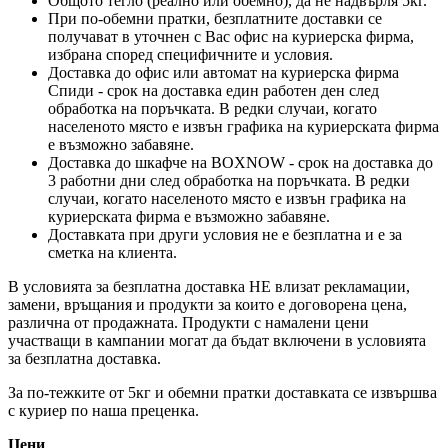
Общото тегло (реално или обемно), да не надвърля 5кг.
При по-обемни пратки, безплатните доставки се
получават в уточнен с Вас офис на куриерска фирма,
избрана според специфичните и условия.
Доставка до офис или автомат на куриерска фирма
Спиди - срок на доставка един работен ден след
обработка на поръчката. В редки случаи, когато
населеното място е извън графика на куриерската фирма
е възможно забавяне.
Доставка до шкафче на
BOXNOW
- срок на доставка до
3 работни дни след обработка на поръчката. В редки
случаи, когато населеното място е извън графика на
куриерската фирма е възможно забавяне.
Доставката при други условия не е безплатна и е за
сметка на клиента.
В условията за безплатна доставка НЕ влизат рекламации,
замени, връщания и продукти за които е договорена цена,
различна от продажната. Продукти с намалени цени
участващи в кампании могат да бъдат включени в условията
за безплатна доставка.
За по-тежките от 5кг и обемни пратки доставката се извършва
с куриер по наша преценка.
Цени