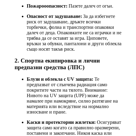
Пожарооопасност:
Пазете далеч от огън.
Опасност от задушаване:
За да избегнете
риск от задушаване, дръжте всички
торбички, фолиа и транспортни опаковки
далеч от деца. Опаковките не са играчки и не
трябва да се оставят за игра. Циповете,
връзки за обувки, панталони и други облекла
също носят такъв риск.
2. Спортна екипировка и лични
предпазни средства (ЛПС)
Блузи и облекла с UV защита:
Те
предпазват от слънчева радиация само
покритите части на тялото. Внимание:
Нивото на UV защита (UPF) може да
намалее при намокряне, силно разтягане на
материята или вследствие на нормално
износване и пране.
Каски и протекторни жилетки:
Осигуряват
защита само когато са правилно оразмерени,
поставени и закопчани. Никоя каска или