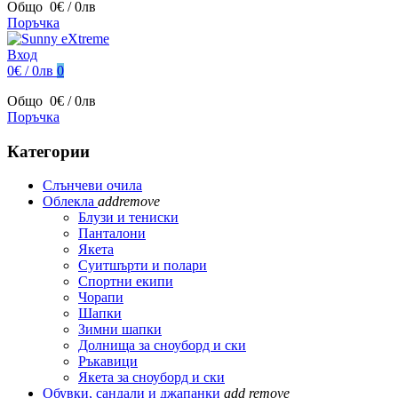
Общо
0€ / 0лв
Поръчка
Вход
0€ / 0лв
0
Общо
0€ / 0лв
Поръчка
Категории
Слънчеви очила
Облекла
add
remove
Блузи и тениски
Панталони
Якета
Суитшърти и полари
Спортни екипи
Чорапи
Шапки
Зимни шапки
Долнища за сноуборд и ски
Ръкавици
Якета за сноуборд и ски
Обувки, сандали и джапанки
add
remove