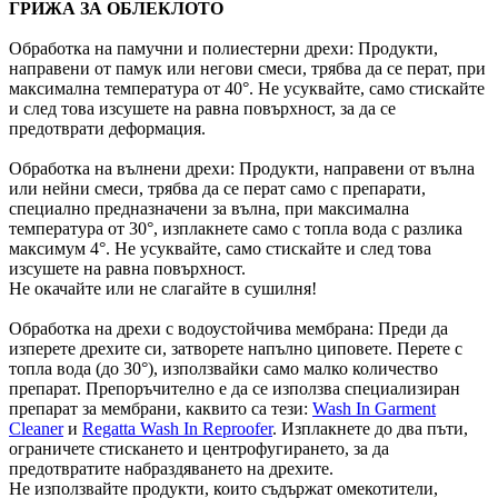
ГРИЖА ЗА ОБЛЕКЛОТО
Обработка на памучни и полиестерни дрехи: Продукти,
направени от памук или негови смеси, трябва да се перат, при
максимална температура от 40°. Не усуквайте, само стискайте
и след това изсушете на равна повърхност, за да се
предотврати деформация.
Обработка на вълнени дрехи: Продукти, направени от вълна
или нейни смеси, трябва да се перат само с препарати,
специално предназначени за вълна, при максимална
температура от 30°, изплакнете само с топла вода с разлика
максимум 4°. Не усуквайте, само стискайте и след това
изсушете на равна повърхност.
Не окачайте или не слагайте в сушилня!
Обработка на дрехи с водоустойчива мембрана: Преди да
изперете дрехите си, затворете напълно циповете. Перете с
топла вода (до 30°), използвайки само малко количество
препарат. Препоръчително е да се използва специализиран
препарат за мембрани, каквито са тези:
Wash In Garment
Cleaner
и
Regatta Wash In Reproofer
. Изплакнете до два пъти,
ограничете стискането и центрофугирането, за да
предотвратите набраздяването на дрехите.
Не използвайте продукти, които съдържат омекотители,