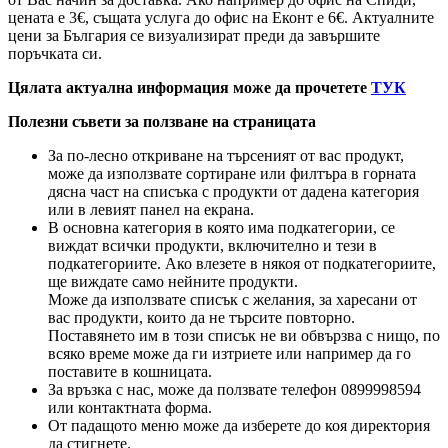
цената е 3
€
, същата услуга до офис на Еконт е 6
€
. Актуалните
цени за България се визуализират преди да завършите
поръчката си.
Цялата актуална информация може да прочетете
ТУК
Полезни съвети за ползване на страницата
За по-лесно откриване на търсеният от вас продукт,
може да използвате сортиране или филтъра в горната
дясна част на списъка с продукти от дадена категория
или в левият панел на екрана.
В основна категория в която има подкатегории, се
виждат всички продукти, включително и тези в
подкатегориите. Ако влезете в някоя от подкатегориите,
ще виждате само нейните продукти.
Може да използвате списък с желания, за харесани от
вас продукти, които да не търсите повторно.
Поставянето им в този списък не ви обвързва с нищо, по
всяко време може да ги изтриете или например да го
поставите в кошницата.
За връзка с нас, може да ползвате телефон 0899998594
или контактната форма.
От падащото меню може да изберете до коя директория
да стигнете.