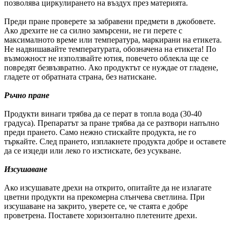
позволява циркулирането на въздух през материята.
Преди пране проверете за забравени предмети в джобовете.
Ако дрехите не са силно замърсени, не ги перете с
максималното време или температура, маркирани на етикета.
Не надвишавайте температурата, обозначена на етикета! По
възможност не използвайте ютия, повечето облекла ще се
повредят безвъзвратно. Ако продуктът се нуждае от гладене,
гладете от обратната страна, без натискане.
Ръчно пране
Продукти винаги трябва да се перат в топла вода (30-40
градуса). Препаратът за пране трябва да се разтвори напълно
преди прането. Само нежно стискайте продукта, не го
търкайте. След прането, изплакнете продукта добре и оставете
да се изцеди или леко го изстискате, без усукване.
Изсушаване
Ако изсушавате дрехи на открито, опитайте да не излагате
цветни продукти на прекомерна слънчева светлина. При
изсушаване на закрито, уверете се, че стаята е добре
проветрена. Поставете хоризонтално плетените дрехи.