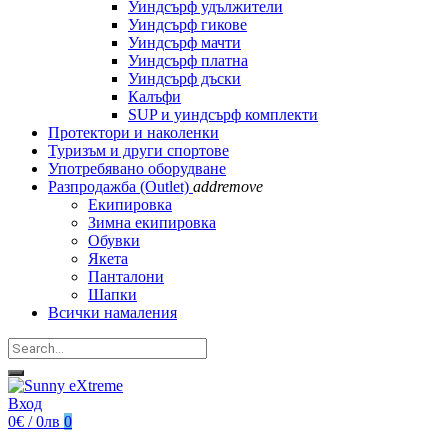
Уиндсърф удължители
Уиндсърф гикове
Уиндсърф мачти
Уиндсърф платна
Уиндсърф дъски
Калъфи
SUP и уиндсърф комплекти
Протектори и наколенки
Туризъм и други спортове
Употребявано оборудване
Разпродажба (Outlet)
add
remove
Екипировка
Зимна екипировка
Обувки
Якета
Панталони
Шапки
Всички намаления
Вход
0€ / 0лв
0