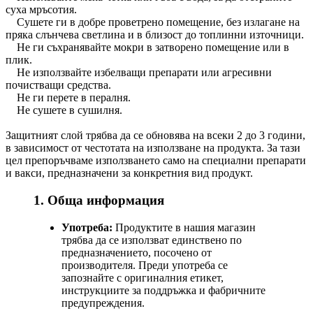
суха мръсотия.
Сушете ги в добре проветрено помещение, без излагане на
пряка слънчева светлина и в близост до топлинни източници.
Не ги съхранявайте мокри в затворено помещение или в
плик.
Не използвайте избелващи препарати или агресивни
почистващи средства.
Не ги перете в пералня.
Не сушете в сушилня.
Защитният слой трябва да се обновява на всеки 2 до 3 години,
в зависимост от честотата на използване на продукта. За тази
цел препоръчваме използването само на специални препарати
и вакси, предназначени за конкретния вид продукт.
1. Обща информация
Употреба:
Продуктите в нашия магазин
трябва да се използват единствено по
предназначението, посочено от
производителя. Преди употреба се
запознайте с оригиналния етикет,
инструкциите за поддръжка и фабричните
предупреждения.