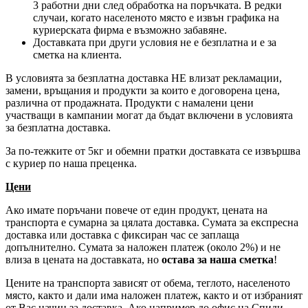
3 работни дни след обработка на поръчката. В редки
случаи, когато населеното място е извън графика на
куриерската фирма е възможно забавяне.
Доставката при други условия не е безплатна и е за
сметка на клиента.
В условията за безплатна доставка НЕ влизат рекламации,
замени, връщания и продукти за които е договорена цена,
различна от продажната. Продукти с намалени цени
участващи в кампании могат да бъдат включени в условията
за безплатна доставка.
За по-тежките от 5кг и обемни пратки доставката се извършва
с куриер по наша преценка.
Цени
Ако имате поръчани повече от един продукт, цената на
транспорта е сумарна за цялата доставка. Сумата за експресна
доставка или доставка с фиксиран час се заплаща
допълнително. Сумата за наложен платеж (около 2%) и не
влиза в цената на доставката, но
остава за наша сметка
!
Цените на транспорта зависят от обема, теглото, населеното
място, както и дали има наложен платеж, както и от избраният
от Вас начин за доставка. Ако например до офис на Спиди,