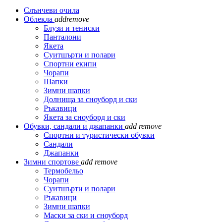
Слънчеви очила
Облекла
add
remove
Блузи и тениски
Панталони
Якета
Суитшърти и полари
Спортни екипи
Чорапи
Шапки
Зимни шапки
Долнища за сноуборд и ски
Ръкавици
Якета за сноуборд и ски
Обувки, сандали и джапанки
add
remove
Спортни и туристически обувки
Сандали
Джапанки
Зимни спортове
add
remove
Термобельо
Чорапи
Суитшърти и полари
Ръкавици
Зимни шапки
Маски за ски и сноуборд