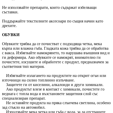
Не използвайте препарати, които съдържат избелващи
съставки.
Поддържайте текстилните аксесоари по същия начин като
дрехите.
ОБУВКИ
Обувките трябва да се почистват с подходяща четка, мека
кърпа или влажна гъба. Гладката кожа трябва да се обработва
с вакса. Избягвайте намокрянето, то нарушава външния вид и
ги деформира. Ако обувките се намокрят, внимателно ги
почистете, изсушите и обработете с продукт, предназначен за
съответния тип материя.
Избягвайте излагането на продуктите на открит огън или
източници на силно топлинно излъчване.
Защитете ги от киселини, алкалоиди и други химикали.
Ако продуктът влезе в контакт с химикали, почистете го
веднага с топла вода и възстановете защитния слой със
специализиран препарат.
Не оставяйте продукта на пряка слънчева светлина, особено
зад стъкло на автомобил.
Използвайте мека четка или гъба с вода, за да отстраните