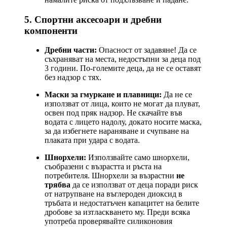
5. Спортни аксесоари и дребни
компоненти
Дребни части:
Опасност от задавяне! Да се
съхраняват на места, недостъпни за деца под
3 години. По-големите деца, да не се оставят
без надзор с тях.
Маски за гмуркане и плавници:
Да не се
използват от лица, които не могат да плуват,
освен под пряк надзор. Не скачайте във
водата с лицето надолу, докато носите маска,
за да избегнете нараняване и счупване на
плаката при удара с водата.
Шнорхели:
Използвайте само шнорхели,
съобразени с възрастта и ръста на
потребителя. Шнорхели за възрастни
не
трябва
да се използват от деца поради риск
от натрупване на въглероден диоксид в
тръбата и недостатъчен капацитет на белите
дробове за изтласкването му. Преди всяка
употреба проверявайте силиконовия