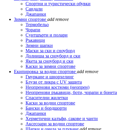
Спортни и туристически обувки
Сандали
Джапанки
Зимни спортове
add
remove
Термобельо
Чорапи
Суитшърти и полари
Ръкавици
Зимни шапки
Маски за ски и сноуборд
Долнища за сноуборд и ски
Якета за сноуборд и ски
Каски за зимни спортове
Екипировка за водни спортове
add
remove
Гмуркане и шнорхелинг
Блузи от ликра с UV защита
Неопренови костюми (неопрен)
Неопренови ръкавици, боти, чорапи и бонета
Спасителни жилетки
Каски за водни спортове
Бански и бордшорти
Джапанки
Херметични калъфи, сакове и чанти
Аксесоари за водни спортове
Шапки и очила за плуване
add
remove