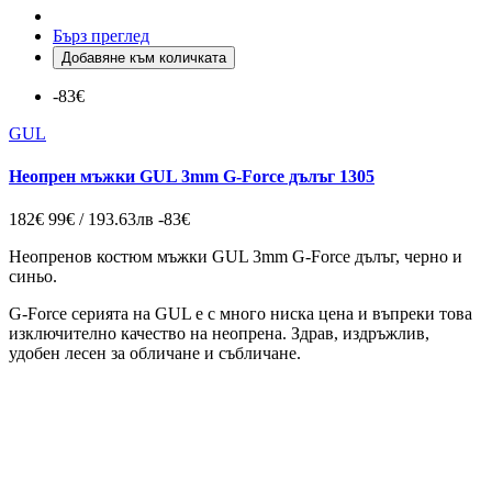
Бърз преглед
Добавяне към количката
-83€
GUL
Неопрен мъжки GUL 3mm G-Force дълъг 1305
182€
99€ / 193.63лв
-83€
Неопренов костюм мъжки GUL 3mm G-Force дълъг, черно и
синьо.
G-Force серията на GUL е с много ниска цена и въпреки това
изключително качество на неопрена. Здрав, издръжлив,
удобен лесен за обличане и събличане.