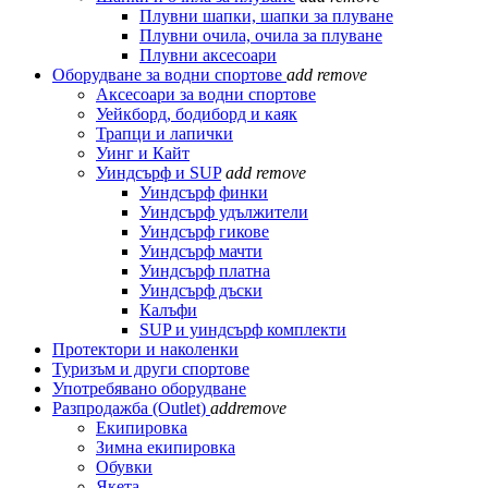
Плувни шапки, шапки за плуване
Плувни очила, очила за плуване
Плувни аксесоари
Оборудване за водни спортове
add
remove
Аксесоари за водни спортове
Уейкборд, бодиборд и каяк
Трапци и лапички
Уинг и Кайт
Уиндсърф и SUP
add
remove
Уиндсърф финки
Уиндсърф удължители
Уиндсърф гикове
Уиндсърф мачти
Уиндсърф платна
Уиндсърф дъски
Калъфи
SUP и уиндсърф комплекти
Протектори и наколенки
Туризъм и други спортове
Употребявано оборудване
Разпродажба (Outlet)
add
remove
Екипировка
Зимна екипировка
Обувки
Якета