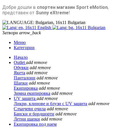
Добре дошли в
спортен магазин Sport eMotion
,
представен от
Sunny eXtreme
!
Bulgarian
English
Bulgarian
Затвори
arrow_back
Меню
Категории
Начало
Outlet
add
remove
Обувки
add
remove
Якета
add
remove
Панталони
add
remove
Шапки
add
remove
Екипировка
add
remove
Зимна екипировка
add
remove
UV защита
add
remove
Ликри, клинове и блузи с UV защита
add
remove
Слънчеви очила
add
remove
Бански и бордшорти
add
remove
Летни шапки
add
remove
Екипировка под наем