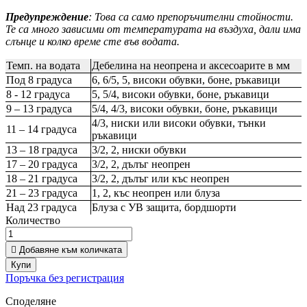
Предупреждение
: Това са само препоръчителни стойности.
Те са много зависими от температурата на въздуха, дали има
слънце и колко време сте във водата.
Темп. на водата
Дебелина на неопрена и аксесоарите в мм
Под 8 градуса
6, 6/5, 5, високи обувки, боне, ръкавици
8 - 12 градуса
5, 5/4, високи обувки, боне, ръкавици
9 – 13 градуса
5/4, 4/3, високи обувки, боне, ръкавици
4/3, ниски или високи обувки, тънки
11 – 14 градуса
ръкавици
13 – 18 градуса
3/2, 2, ниски обувки
17 – 20 градуса
3/2, 2, дълъг неопрен
18 – 21 градуса
3/2, 2, дълъг или къс неопрен
21 – 23 градуса
1, 2, къс неопрен или блуза
Над 23 градуса
Блуза с УВ защита, бордшорти
Количество

Добавяне към количката
Купи
Поръчка без регистрация
Споделяне