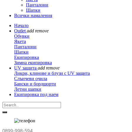
Панталони
Шапки
Всички намаления
Начало
Outlet
add
remove
Обувки
Якета
Панталони
Шапки
Екипировка
Зимна екипировка
UV защита
add
remove
Ликри, клинове и блузи с UV защита
Слънчеви очила
Бански и бордшорти
Летни шапки
Екипировка под наем
0899-998-594