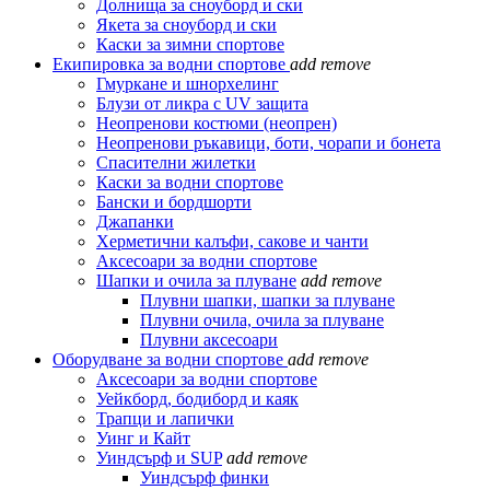
Долнища за сноуборд и ски
Якета за сноуборд и ски
Каски за зимни спортове
Екипировка за водни спортове
add
remove
Гмуркане и шнорхелинг
Блузи от ликра с UV защита
Неопренови костюми (неопрен)
Неопренови ръкавици, боти, чорапи и бонета
Спасителни жилетки
Каски за водни спортове
Бански и бордшорти
Джапанки
Херметични калъфи, сакове и чанти
Аксесоари за водни спортове
Шапки и очила за плуване
add
remove
Плувни шапки, шапки за плуване
Плувни очила, очила за плуване
Плувни аксесоари
Оборудване за водни спортове
add
remove
Аксесоари за водни спортове
Уейкборд, бодиборд и каяк
Трапци и лапички
Уинг и Кайт
Уиндсърф и SUP
add
remove
Уиндсърф финки