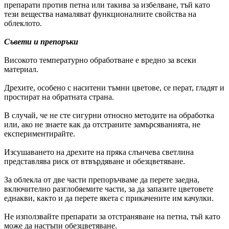
препарати против петна или такива за избелване, тъй като
тези вещества намаляват функционалните свойства на
облеклото.
Съвети и препоръки
Високото температурно обработване е вредно за всеки
материал.
Дрехите, особено с наситени тъмни цветове, се перат, гладят и
простират на обратната страна.
В случай, че не сте сигурни относно методите на обработка
или, ако не знаете как да отстраните замърсяванията, не
експериментирайте.
Изсушаването на дрехите на пряка слънчева светлина
представлява риск от втвърдяване и обезцветяване.
За облекла от две части препоръчваме да перете заедна,
включително разглобяемите части, за да запазите цветовете
еднакви, както и да перете якета с прикачените им качулки.
Не използвайте препарати за отстраняване на петна, тъй като
може да настъпи обезцветяване.