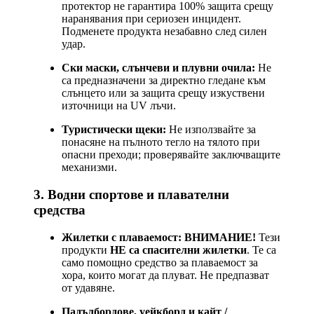
протектор не гарантира 100% защита срещу
наранявания при сериозен инцидент.
Подменете продукта незабавно след силен
удар.
Ски маски, слънчеви и плувни очила:
Не
са предназначени за директно гледане към
слънцето или за защита срещу изкуствени
източници на UV лъчи.
Туристически щеки:
Не използвайте за
понасяне на пълното тегло на тялото при
опасни преходи; проверявайте заключващите
механизми.
3. Водни спортове и плавателни
средства
Жилетки с плаваемост:
ВНИМАНИЕ!
Тези
продукти
НЕ са спасителни жилетки
. Те са
само помощно средство за плаваемост за
хора, които могат да плуват. Не предпазват
от удавяне.
Падълбордове, уейкборд и кайт /