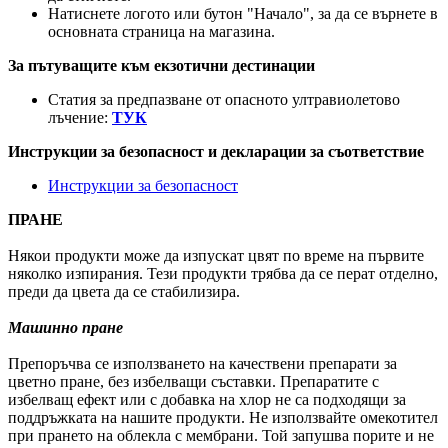
Натиснете логото или бутон "Начало", за да се върнете в
основната страница на магазина.
За пътуващите към екзотични дестинации
Статия за предпазване от опасното ултравиолетово
лъчение:
ТУК
Инструкции за безопасност и декларации за съответствие
Инструкции за безопасност
ПРАНЕ
Някои продукти може да изпускат цвят по време на първите
няколко изпирания. Тези продукти трябва да се перат отделно,
преди да цвета да се стабилизира.
Машинно пране
Препоръчва се използването на качествени препарати за
цветно пране, без избелващи съставки. Препаратите с
избелващ ефект или с добавка на хлор не са подходящи за
поддръжката на нашите продукти. Не използвайте омекотител
при прането на облекла с мембрани. Той запушва порите и не