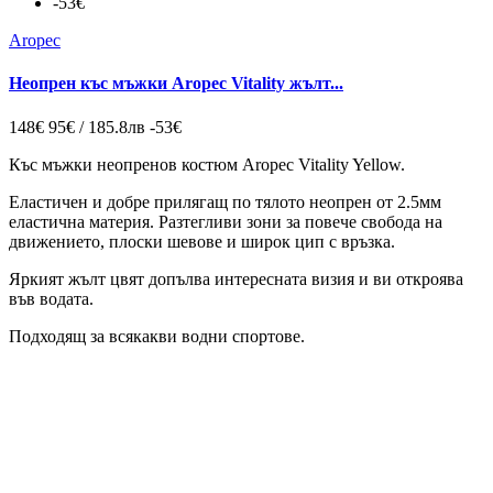
-53€
Aropec
Неопрен къс мъжки Aropec Vitality жълт...
148€
95€ / 185.8лв
-53€
Къс мъжки неопренов костюм Aropec Vitality Yellow.
Еластичен и добре прилягащ по тялото неопрен от 2.5мм
еластична материя. Разтегливи зони за повече свобода на
движението, плоски шевове и широк цип с връзка.
Яркият жълт цвят допълва интересната визия и ви откроява
във водата.
Подходящ за всякакви водни спортове.