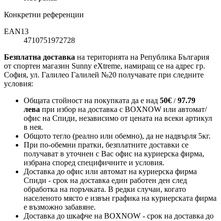
Конкретни референции
EAN13
4710751972728
Безплатна доставка
на територията на Република България
от спортен магазин Sunny eXtreme, намиращ се на адрес гр.
София, ул. Галилео Галилей №20 получавате при следните
условия:
Общата стойност на покупката да е над
50
€
97.79
/
лева
при избор на доставка с BOXNOW или автомат/
офис на Спиди
, независимо от цената на всеки артикул
в нея.
Общото тегло (реално или обемно), да не надвърля 5кг.
При по-обемни пратки, безплатните доставки се
получават в уточнен с Вас офис на куриерска фирма,
избрана според специфичните и условия.
Доставка до офис или автомат на куриерска фирма
Спиди - срок на доставка един работен ден след
обработка на поръчката. В редки случаи, когато
населеното място е извън графика на куриерската фирма
е възможно забавяне.
Доставка до шкафче на
BOXNOW
- срок на доставка до