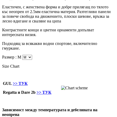
Еластичен, с женствена форма и добре прилягащ по тялото
къс неопрен от 2.5мм еластична материя. Разтегливи панели
за повече свобода на движението, плоски шевове, връзка за
лесно вдигане и сваляне на ципа
Контрастните конци и цветни орнаменти допълват
интересната визия.
Подходящ за всякакви водни спортове, включително
гмуркане.
Размер :
М
Size Chart
GUL
>> ТУК
Regatta и Dare 2b
>> ТУК
Зависимост между температурата и дебелината на
неопрена