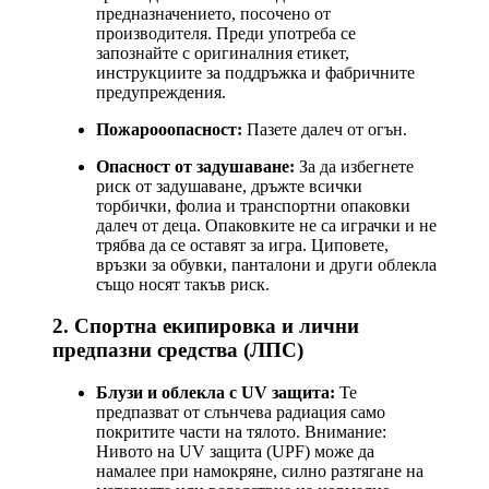
предназначението, посочено от
производителя. Преди употреба се
запознайте с оригиналния етикет,
инструкциите за поддръжка и фабричните
предупреждения.
Пожарооопасност:
Пазете далеч от огън.
Опасност от задушаване:
За да избегнете
риск от задушаване, дръжте всички
торбички, фолиа и транспортни опаковки
далеч от деца. Опаковките не са играчки и не
трябва да се оставят за игра. Циповете,
връзки за обувки, панталони и други облекла
също носят такъв риск.
2. Спортна екипировка и лични
предпазни средства (ЛПС)
Блузи и облекла с UV защита:
Те
предпазват от слънчева радиация само
покритите части на тялото. Внимание:
Нивото на UV защита (UPF) може да
намалее при намокряне, силно разтягане на