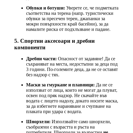
Обувки и ботуши:
Уверете се, че подметката
съответства на терена (напр. туристически
обувки за пресечен терен, джапанки за
мокри повърхности край басейни), за да
намалите риска от подхлъзване и падане.
5. Спортни аксесоари и дребни
компоненти
Дребни части:
Опасност от задавяне! Да се
съхраняват на места, недостъпни за деца под
3 години. По-големите деца, да не се оставят
без надзор с тях.
Маски за гмуркане и плавници:
Да не се
използват от лица, които не могат да плуват,
освен под пряк надзор. Не скачайте във
водата с лицето надолу, докато носите маска,
за да избегнете нараняване и счупване на
плаката при удара с водата.
Шнорхели:
Използвайте само шнорхели,
съобразени с възрастта и ръста на
потребителя. Шнорхели за възрастни
не