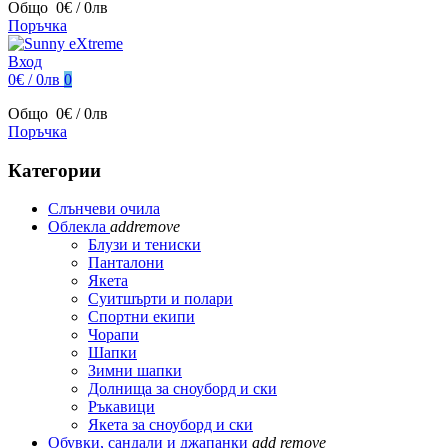
Общо
0€ / 0лв
Поръчка
Вход
0€ / 0лв
0
Общо
0€ / 0лв
Поръчка
Категории
Слънчеви очила
Облекла
add
remove
Блузи и тениски
Панталони
Якета
Суитшърти и полари
Спортни екипи
Чорапи
Шапки
Зимни шапки
Долнища за сноуборд и ски
Ръкавици
Якета за сноуборд и ски
Обувки, сандали и джапанки
add
remove