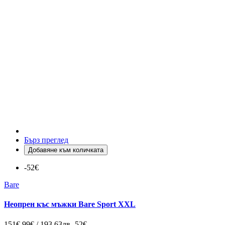
Бърз преглед
Добавяне към количката
-52€
Bare
Неопрен къс мъжки Bare Sport XXL
151€
99€ / 193.63лв
-52€