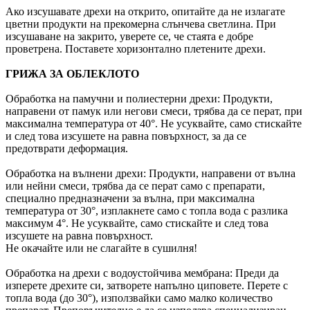
Ако изсушавате дрехи на открито, опитайте да не излагате
цветни продукти на прекомерна слънчева светлина. При
изсушаване на закрито, уверете се, че стаята е добре
проветрена. Поставете хоризонтално плетените дрехи.
ГРИЖА ЗА ОБЛЕКЛОТО
Обработка на памучни и полиестерни дрехи: Продукти,
направени от памук или негови смеси, трябва да се перат, при
максимална температура от 40°. Не усуквайте, само стискайте
и след това изсушете на равна повърхност, за да се
предотврати деформация.
Обработка на вълнени дрехи: Продукти, направени от вълна
или нейни смеси, трябва да се перат само с препарати,
специално предназначени за вълна, при максимална
температура от 30°, изплакнете само с топла вода с разлика
максимум 4°. Не усуквайте, само стискайте и след това
изсушете на равна повърхност.
Не окачайте или не слагайте в сушилня!
Обработка на дрехи с водоустойчива мембрана: Преди да
изперете дрехите си, затворете напълно циповете. Перете с
топла вода (до 30°), използвайки само малко количество