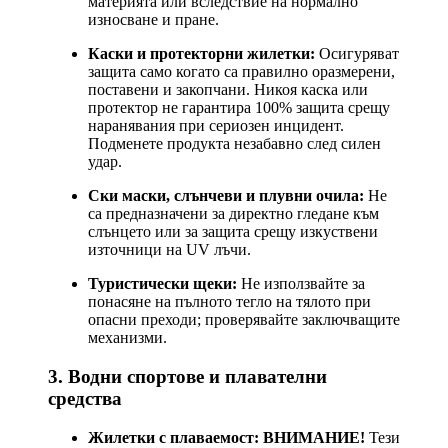
материята или вследствие на нормално
износване и пране.
Каски и протекторни жилетки:
Осигуряват
защита само когато са правилно оразмерени,
поставени и закопчани. Никоя каска или
протектор не гарантира 100% защита срещу
наранявания при сериозен инцидент.
Подменете продукта незабавно след силен
удар.
Ски маски, слънчеви и плувни очила:
Не
са предназначени за директно гледане към
слънцето или за защита срещу изкуствени
източници на UV лъчи.
Туристически щеки:
Не използвайте за
понасяне на пълното тегло на тялото при
опасни преходи; проверявайте заключващите
механизми.
3. Водни спортове и плавателни
средства
Жилетки с плаваемост:
ВНИМАНИЕ!
Тези