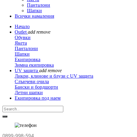
Панталони
Шапки
Всички намаления
Начало
Outlet
add
remove
Обувки
Якета
Панталони
Шапки
Екипировка
Зимна екипировка
UV защита
add
remove
Ликри, клинове и блузи с UV защита
Слънчеви очила
Бански и бордшорти
Летни шапки
Екипировка под наем
0899-998-594