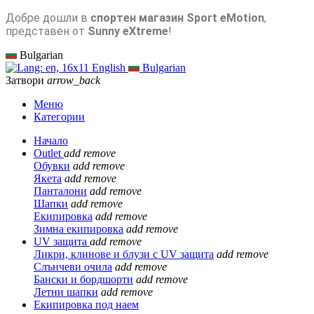
Добре дошли в
спортен магазин Sport eMotion
,
представен от
Sunny eXtreme
!
Bulgarian
English
Bulgarian
Затвори
arrow_back
Меню
Категории
Начало
Outlet
add
remove
Обувки
add
remove
Якета
add
remove
Панталони
add
remove
Шапки
add
remove
Екипировка
add
remove
Зимна екипировка
add
remove
UV защита
add
remove
Ликри, клинове и блузи с UV защита
add
remove
Слънчеви очила
add
remove
Бански и бордшорти
add
remove
Летни шапки
add
remove
Екипировка под наем