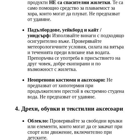
продукти
НЕ са спасителни жилетки
. Те са
само помощно средство за плаваемост за
хора, които могат да плуват. Не предпазват
от удавяне.
Падълбордове, уейкборд и кайт /
уиндсърф:
Използвайте винаги с подходящо
осигурително въже. Проверявайте
метеорологичните условия, силата на вятъра
и теченията преди влизане във водата.
Препоръчва се употреба в присъствието на
друг човек, добре екипирани и по
възможност с жилетка.
Неопренови костюми и аксесоари:
Не
предпазват от хипотермия при
продължителен престой в екстремно студена
вода. Не предпазват от удавяне.
4. Дрехи, обувки и текстилни аксесоари
Облекло:
Проверявайте за свободни връзки
или елементи, които могат да се закачат при
спорт или движение, включително при
детските.