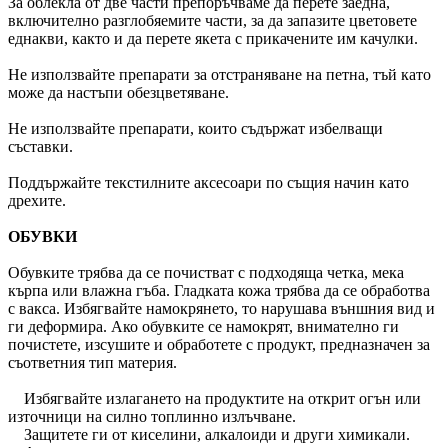
За облекла от две части препоръчваме да перете заедна,
включително разглобяемите части, за да запазите цветовете
еднакви, както и да перете якета с прикачените им качулки.
Не използвайте препарати за отстраняване на петна, тъй като
може да настъпи обезцветяване.
Не използвайте препарати, които съдържат избелващи
съставки.
Поддържайте текстилните аксесоари по същия начин като
дрехите.
ОБУВКИ
Обувките трябва да се почистват с подходяща четка, мека
кърпа или влажна гъба. Гладката кожа трябва да се обработва
с вакса. Избягвайте намокрянето, то нарушава външния вид и
ги деформира. Ако обувките се намокрят, внимателно ги
почистете, изсушите и обработете с продукт, предназначен за
съответния тип материя.
Избягвайте излагането на продуктите на открит огън или
източници на силно топлинно излъчване.
Защитете ги от киселини, алкалоиди и други химикали.