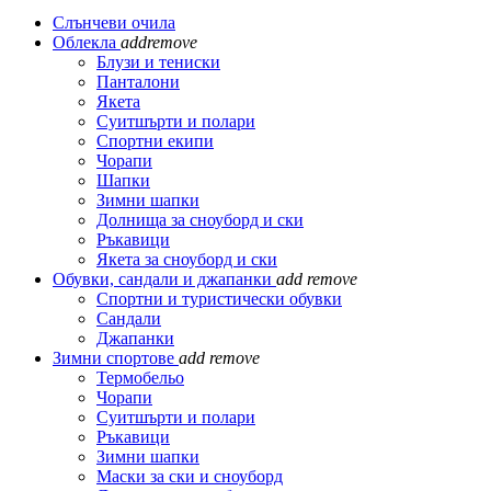
Слънчеви очила
Облекла
add
remove
Блузи и тениски
Панталони
Якета
Суитшърти и полари
Спортни екипи
Чорапи
Шапки
Зимни шапки
Долнища за сноуборд и ски
Ръкавици
Якета за сноуборд и ски
Обувки, сандали и джапанки
add
remove
Спортни и туристически обувки
Сандали
Джапанки
Зимни спортове
add
remove
Термобельо
Чорапи
Суитшърти и полари
Ръкавици
Зимни шапки
Маски за ски и сноуборд