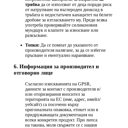
трябва
да се използват от деца поради риск
от натрупване на въглероден диоксид в
тръбата и недостатъчен капацитет на белите
дробове за изтласкването му. Преди всяка
употреба проверявайте силиконовия
мундщук и клапите за износване или
разкъсване.
Топки:
Да се помпат до указаното от
производителя налягане, за да се избегне
пръсване и евентуално нараняване.
6. Информация за производител и
отговорно лице
Съгласно изискванията на GPSR,
данните за контакт с производителя и/
или оторизирания вносител за
територията на ЕС (име, адрес, имейл/
уебсайт) са посочени върху
оригиналната опаковка, етикет или в
придружаващата документация на
всеки конкретен продукт. При липса
на такива, моля свържете се с нашия