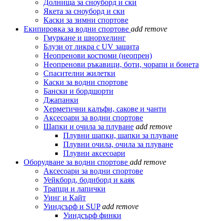
Долнища за сноуборд и ски
Якета за сноуборд и ски
Каски за зимни спортове
Екипировка за водни спортове
add
remove
Гмуркане и шнорхелинг
Блузи от ликра с UV защита
Неопренови костюми (неопрен)
Неопренови ръкавици, боти, чорапи и бонета
Спасителни жилетки
Каски за водни спортове
Бански и бордшорти
Джапанки
Херметични калъфи, сакове и чанти
Аксесоари за водни спортове
Шапки и очила за плуване
add
remove
Плувни шапки, шапки за плуване
Плувни очила, очила за плуване
Плувни аксесоари
Оборудване за водни спортове
add
remove
Аксесоари за водни спортове
Уейкборд, бодиборд и каяк
Трапци и лапички
Уинг и Кайт
Уиндсърф и SUP
add
remove
Уиндсърф финки