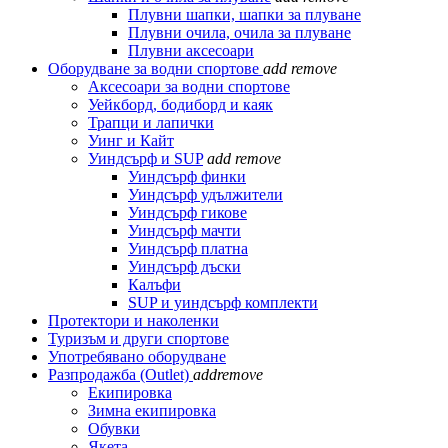
Плувни шапки, шапки за плуване
Плувни очила, очила за плуване
Плувни аксесоари
Оборудване за водни спортове
add
remove
Аксесоари за водни спортове
Уейкборд, бодиборд и каяк
Трапци и лапички
Уинг и Кайт
Уиндсърф и SUP
add
remove
Уиндсърф финки
Уиндсърф удължители
Уиндсърф гикове
Уиндсърф мачти
Уиндсърф платна
Уиндсърф дъски
Калъфи
SUP и уиндсърф комплекти
Протектори и наколенки
Туризъм и други спортове
Употребявано оборудване
Разпродажба (Outlet)
add
remove
Екипировка
Зимна екипировка
Обувки
Якета