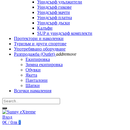
Уиндсърф удължители
Уиндсърф гикове
Уиндсърф мачти
Уиндсърф платна
Уиндсърф дъски
Калъфи
SUP и уиндсърф комплекти
Протектори и наколенки
Туризъм и други спортове
Употребявано оборудване
Разпродажба (Outlet)
add
remove
Екипировка
Зимна екипировка
Обувки
Якета
Панталони
Шапки
Всички намаления
Вход
0€ / 0лв
0