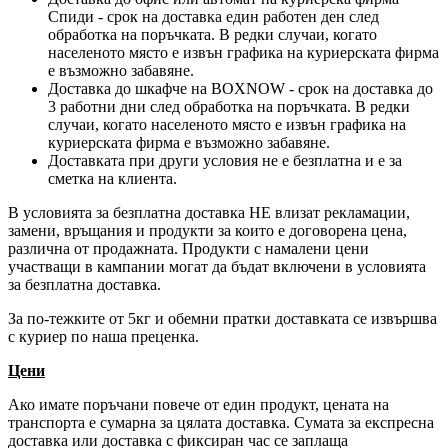
Спиди - срок на доставка един работен ден след
обработка на поръчката. В редки случаи, когато
населеното място е извън графика на куриерската фирма
е възможно забавяне.
Доставка до шкафче на
BOXNOW
- срок на доставка до
3 работни дни след обработка на поръчката. В редки
случаи, когато населеното място е извън графика на
куриерската фирма е възможно забавяне.
Доставката при други условия не е безплатна и е за
сметка на клиента.
В условията за безплатна доставка НЕ влизат рекламации,
замени, връщания и продукти за които е договорена цена,
различна от продажната. Продукти с намалени цени
участващи в кампании могат да бъдат включени в условията
за безплатна доставка.
За по-тежките от 5кг и обемни пратки доставката се извършва
с куриер по наша преценка.
Цени
Ако имате поръчани повече от един продукт, цената на
транспорта е сумарна за цялата доставка. Сумата за експресна
доставка или доставка с фиксиран час се заплаща