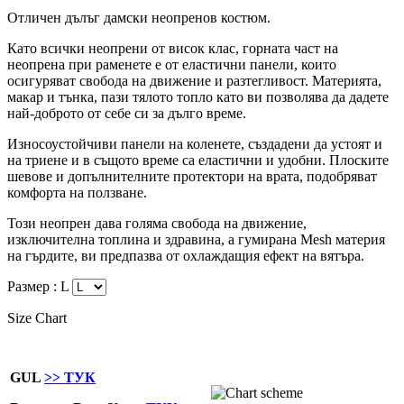
Отличен дълъг дамски неопренов костюм.
Като всички неопрени от висок клас, горната част на
неопрена при раменете е от еластични панели, които
осигуряват свобода на движение и разтегливост. Материята,
макар и тънка, пази тялото топло като ви позволява да дадете
най-доброто от себе си за дълго време.
Износоустойчиви панели на коленете, създадени да устоят и
на триене и в същото време са еластични и удобни. Плоските
шевове и допълнителните протектори на врата, подобряват
комфорта на ползване.
Този неопрен дава голяма свобода на движение,
изключителна топлина и здравина, а гумирана Mesh материя
на гърдите, ви предпазва от охлаждащия ефект на вятъра.
Размер :
L
Size Chart
GUL
>> ТУК