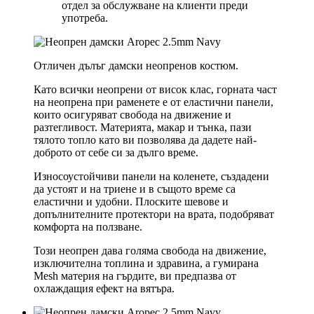
отдел за обслужване на клиенти преди
употреба.
Отличен дълъг дамски неопренов костюм.
Като всички неопрени от висок клас, горната част
на неопрена при раменете е от еластични панели,
които осигуряват свобода на движение и
разтегливост. Материята, макар и тънка, пази
тялото топло като ви позволява да дадете най-
доброто от себе си за дълго време.
Износоустойчиви панели на коленете, създадени
да устоят и на триене и в същото време са
еластични и удобни. Плоските шевове и
допълнителните протектори на врата, подобряват
комфорта на ползване.
Този неопрен дава голяма свобода на движение,
изключителна топлина и здравина, а гумирана
Mesh материя на гърдите, ви предпазва от
охлаждащия ефект на вятъра.