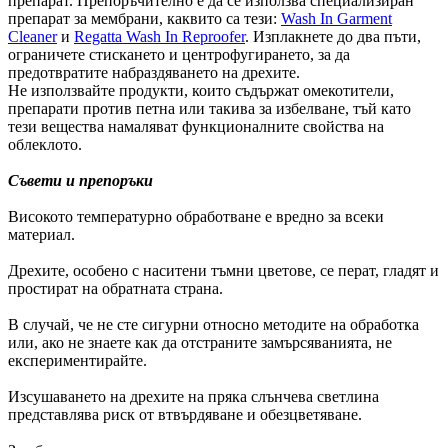
препарат. Препоръчително е да се използва специализиран
препарат за мембрани, каквито са тези:
Wash In Garment
Cleaner
и
Regatta Wash In Reproofer
. Изплакнете до два пъти,
ограничете стискането и центрофугирането, за да
предотвратите набраздяването на дрехите.
Не използвайте продукти, които съдържат омекотители,
препарати против петна или такива за избелване, тъй като
тези вещества намаляват функционалните свойства на
облеклото.
Съвети и препоръки
Високото температурно обработване е вредно за всеки
материал.
Дрехите, особено с наситени тъмни цветове, се перат, гладят и
простират на обратната страна.
В случай, че не сте сигурни относно методите на обработка
или, ако не знаете как да отстраните замърсяванията, не
експериментирайте.
Изсушаването на дрехите на пряка слънчева светлина
представлява риск от втвърдяване и обезцветяване.