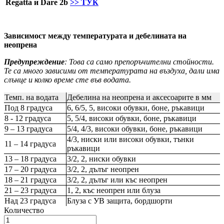
Regatta и Dare 2b
>> ТУК
Зависимост между температурата и дебелината на
неопрена
Предупреждение
: Това са само препоръчителни стойности.
Те са много зависими от температурата на въздуха, дали има
слънце и колко време сте във водата.
Темп. на водата
Дебелина на неопрена и аксесоарите в мм
Под 8 градуса
6, 6/5, 5, високи обувки, боне, ръкавици
8 - 12 градуса
5, 5/4, високи обувки, боне, ръкавици
9 – 13 градуса
5/4, 4/3, високи обувки, боне, ръкавици
4/3, ниски или високи обувки, тънки
11 – 14 градуса
ръкавици
13 – 18 градуса
3/2, 2, ниски обувки
17 – 20 градуса
3/2, 2, дълъг неопрен
18 – 21 градуса
3/2, 2, дълъг или къс неопрен
21 – 23 градуса
1, 2, къс неопрен или блуза
Над 23 градуса
Блуза с УВ защита, бордшорти
Количество