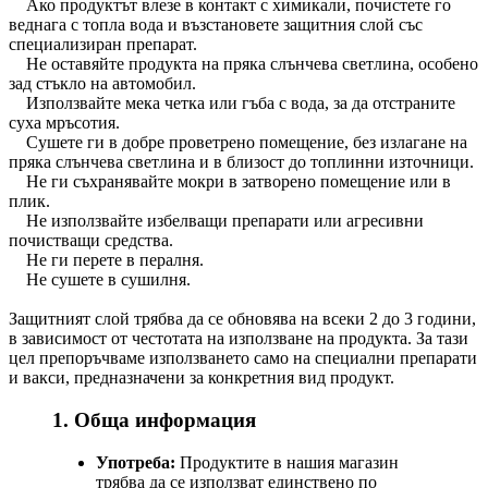
Ако продуктът влезе в контакт с химикали, почистете го
веднага с топла вода и възстановете защитния слой със
специализиран препарат.
Не оставяйте продукта на пряка слънчева светлина, особено
зад стъкло на автомобил.
Използвайте мека четка или гъба с вода, за да отстраните
суха мръсотия.
Сушете ги в добре проветрено помещение, без излагане на
пряка слънчева светлина и в близост до топлинни източници.
Не ги съхранявайте мокри в затворено помещение или в
плик.
Не използвайте избелващи препарати или агресивни
почистващи средства.
Не ги перете в пералня.
Не сушете в сушилня.
Защитният слой трябва да се обновява на всеки 2 до 3 години,
в зависимост от честотата на използване на продукта. За тази
цел препоръчваме използването само на специални препарати
и вакси, предназначени за конкретния вид продукт.
1. Обща информация
Употреба:
Продуктите в нашия магазин
трябва да се използват единствено по