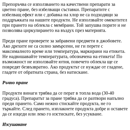
Препоръчва се използването на качествени препарати за
цветно пране, без избелващи съставки. Препаратите с
избелващ ефект или с добавка на хлор не са подходящи за
поддръжката на нашите продукти. Не използвайте омекотител
при прането на облекла с мембрани. Той запушва порите и не
позволява циркулирането на въздух през материята.
Преди пране проверете за забравени предмети в джобовете.
Ако дрехите не са силно замърсени, не ги перете с
максималното време или температура, маркирани на етикета.
Не надвишавайте температурата, обозначена на етикета! По
възможност не използвайте ютия, повечето облекла ще се
повредят безвъзвратно. Ако продуктът се нуждае от гладене,
гладете от обратната страна, без натискане.
Ръчно пране
Продукти винаги трябва да се перат в топла вода (30-40
градуса). Препаратът за пране трябва да се разтвори напълно
преди прането. Само нежно стискайте продукта, не го
търкайте. След прането, изплакнете продукта добре и оставете
да се изцеди или леко го изстискате, без усукване.
Изсушаване