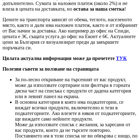
допълнително. Сумата за наложен платеж (около 2%) и не
влиза в цената на доставката, но
остава за наша сметка
!
Цените на транспорта зависят от обема, теглото, населеното
място, както и дали има наложен платеж, както и от избраният
от Вас начин за доставка. Ако например до офис на Спиди,
цената е 3
€
, същата услуга до офис на Еконт е 6
€
. Актуалните
цени за България се визуализират преди да завършите
поръчката си.
Цялата актуална информация може да прочетете
ТУК
Полезни съвети за ползване на страницата
За по-лесно откриване на търсеният от вас продукт,
може да използвате сортиране или филтъра в горната
дясна част на списъка с продукти от дадена категория
или в левият панел на екрана.
В основна категория в която има подкатегории, се
виждат всички продукти, включително и тези в
подкатегориите. Ако влезете в някоя от подкатегориите,
ще виждате само нейните продукти.
Може да използвате списък с желания, за харесани от
вас продукти, които да не търсите повторно.
Поставянето им в този списък не ви обвързва с нищо, по