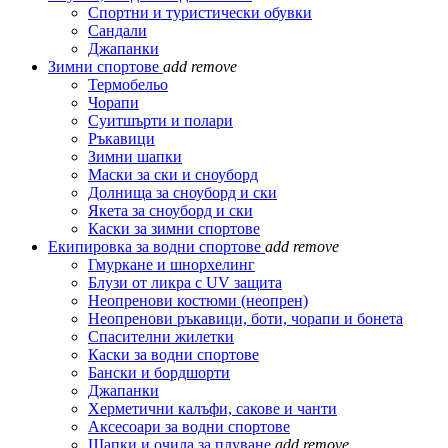
Спортни и туристически обувки
Сандали
Джапанки
Зимни спортове
add
remove
Термобельо
Чорапи
Суитшърти и полари
Ръкавици
Зимни шапки
Маски за ски и сноуборд
Долнища за сноуборд и ски
Якета за сноуборд и ски
Каски за зимни спортове
Екипировка за водни спортове
add
remove
Гмуркане и шнорхелинг
Блузи от ликра с UV защита
Неопренови костюми (неопрен)
Неопренови ръкавици, боти, чорапи и бонета
Спасителни жилетки
Каски за водни спортове
Бански и бордшорти
Джапанки
Херметични калъфи, сакове и чанти
Аксесоари за водни спортове
Шапки и очила за плуване
add
remove