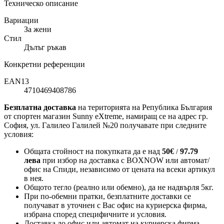
Техническо описание
Вариации
За жени
Стил
Дълъг ръкав
Конкретни референции
EAN13
4710469408786
Безплатна доставка
на територията на Република България
от спортен магазин Sunny eXtreme, намиращ се на адрес гр.
София, ул. Галилео Галилей №20 получавате при следните
условия:
Общата стойност на покупката да е над
50
€
97.79
/
лева
при избор на доставка с BOXNOW или автомат/
офис на Спиди
, независимо от цената на всеки артикул
в нея.
Общото тегло (реално или обемно), да не надвърля 5кг.
При по-обемни пратки, безплатните доставки се
получават в уточнен с Вас офис на куриерска фирма,
избрана според специфичните и условия.
Доставка до офис или автомат на куриерска фирма