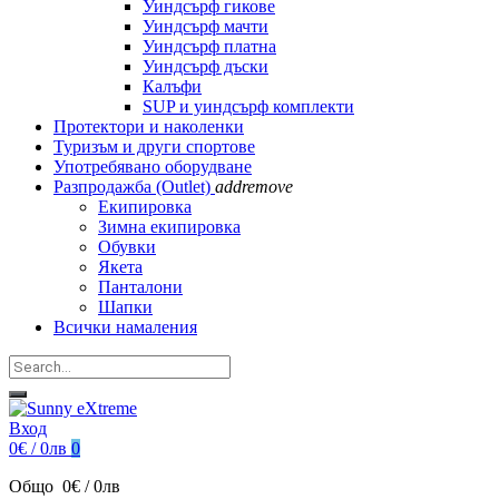
Уиндсърф гикове
Уиндсърф мачти
Уиндсърф платна
Уиндсърф дъски
Калъфи
SUP и уиндсърф комплекти
Протектори и наколенки
Туризъм и други спортове
Употребявано оборудване
Разпродажба (Outlet)
add
remove
Екипировка
Зимна екипировка
Обувки
Якета
Панталони
Шапки
Всички намаления
Вход
0€ / 0лв
0
Общо
0€ / 0лв