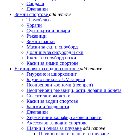
Сандали
Джапанки
Зимни спортове
add
remove
Термобельо
Чорапи
Суитшърти и полари
Ръкавици
Зимни шапки
Маски за ски и сноуборд
Долнища за сноуборд и ски
Якета за сноуборд и ски
Каски за зимни спортове
Екипировка за водни спортове
add
remove
Гмуркане и шнорхелинг
Блузи от ликра с UV защита
Неопренови костюми (неопрен)
Неопренови ръкавици, боти, чорапи и бонета
Спасителни жилетки
Каски за водни спортове
Бански и бордшорти
Джапанки
Херметични калъфи, сакове и чанти
Аксесоари за водни спортове
Шапки и очила за плуване
add
remove
Плувни шапки, шапки за плуване