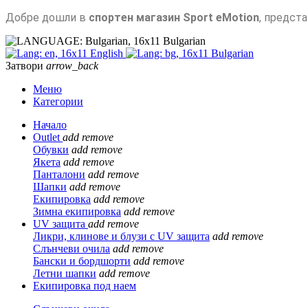
Добре дошли в
спортен магазин Sport eMotion
, предст
Bulgarian
English
Bulgarian
Затвори
arrow_back
Меню
Категории
Начало
Outlet
add
remove
Обувки
add
remove
Якета
add
remove
Панталони
add
remove
Шапки
add
remove
Екипировка
add
remove
Зимна екипировка
add
remove
UV защита
add
remove
Ликри, клинове и блузи с UV защита
add
remove
Слънчеви очила
add
remove
Бански и бордшорти
add
remove
Летни шапки
add
remove
Екипировка под наем