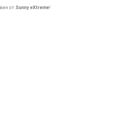
авен от
Sunny eXtreme
!