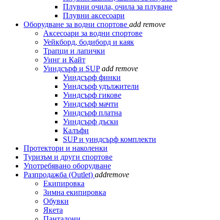
Плувни очила, очила за плуване
Плувни аксесоари
Оборудване за водни спортове
add
remove
Аксесоари за водни спортове
Уейкборд, бодиборд и каяк
Трапци и лапички
Уинг и Кайт
Уиндсърф и SUP
add
remove
Уиндсърф финки
Уиндсърф удължители
Уиндсърф гикове
Уиндсърф мачти
Уиндсърф платна
Уиндсърф дъски
Калъфи
SUP и уиндсърф комплекти
Протектори и наколенки
Туризъм и други спортове
Употребявано оборудване
Разпродажба (Outlet)
add
remove
Екипировка
Зимна екипировка
Обувки
Якета
Панталони