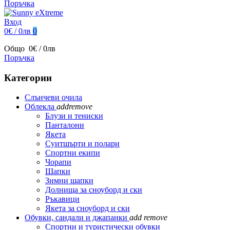
Поръчка
Вход
0€ / 0лв
0
Общо
0€ / 0лв
Поръчка
Категории
Слънчеви очила
Облекла
add
remove
Блузи и тениски
Панталони
Якета
Суитшърти и полари
Спортни екипи
Чорапи
Шапки
Зимни шапки
Долнища за сноуборд и ски
Ръкавици
Якета за сноуборд и ски
Обувки, сандали и джапанки
add
remove
Спортни и туристически обувки