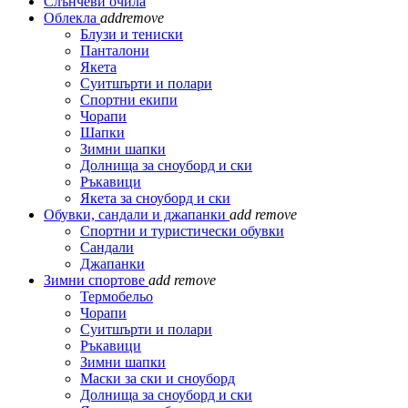
Слънчеви очила
Облекла
add
remove
Блузи и тениски
Панталони
Якета
Суитшърти и полари
Спортни екипи
Чорапи
Шапки
Зимни шапки
Долнища за сноуборд и ски
Ръкавици
Якета за сноуборд и ски
Обувки, сандали и джапанки
add
remove
Спортни и туристически обувки
Сандали
Джапанки
Зимни спортове
add
remove
Термобельо
Чорапи
Суитшърти и полари
Ръкавици
Зимни шапки
Маски за ски и сноуборд
Долнища за сноуборд и ски