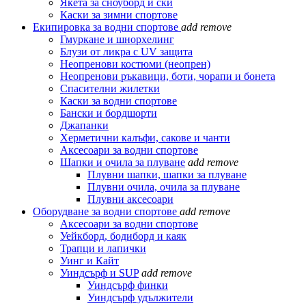
Якета за сноуборд и ски
Каски за зимни спортове
Екипировка за водни спортове
add
remove
Гмуркане и шнорхелинг
Блузи от ликра с UV защита
Неопренови костюми (неопрен)
Неопренови ръкавици, боти, чорапи и бонета
Спасителни жилетки
Каски за водни спортове
Бански и бордшорти
Джапанки
Херметични калъфи, сакове и чанти
Аксесоари за водни спортове
Шапки и очила за плуване
add
remove
Плувни шапки, шапки за плуване
Плувни очила, очила за плуване
Плувни аксесоари
Оборудване за водни спортове
add
remove
Аксесоари за водни спортове
Уейкборд, бодиборд и каяк
Трапци и лапички
Уинг и Кайт
Уиндсърф и SUP
add
remove
Уиндсърф финки
Уиндсърф удължители