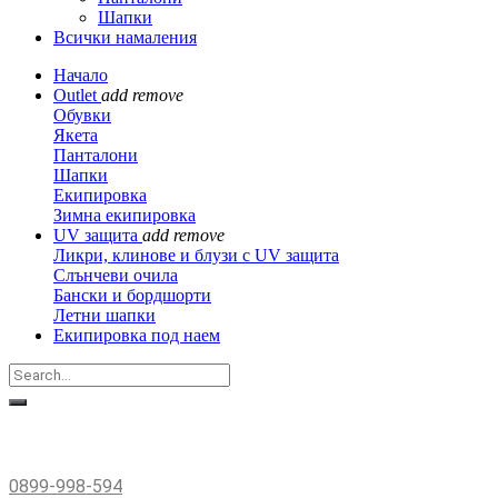
Шапки
Всички намаления
Начало
Outlet
add
remove
Обувки
Якета
Панталони
Шапки
Екипировка
Зимна екипировка
UV защита
add
remove
Ликри, клинове и блузи с UV защита
Слънчеви очила
Бански и бордшорти
Летни шапки
Екипировка под наем
0899-998-594