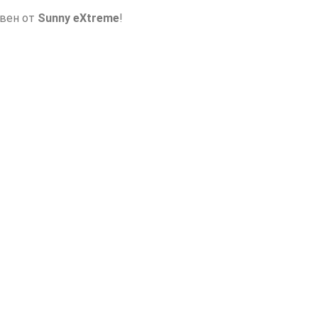
авен от
Sunny eXtreme
!