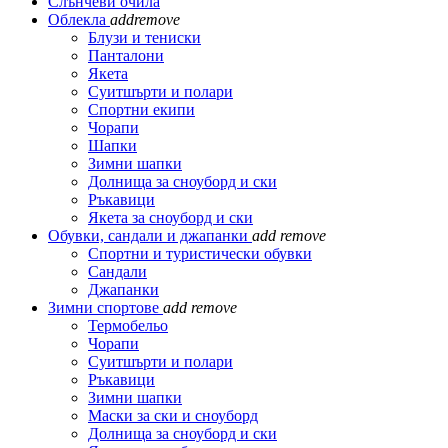
Слънчеви очила
Облекла
add
remove
Блузи и тениски
Панталони
Якета
Суитшърти и полари
Спортни екипи
Чорапи
Шапки
Зимни шапки
Долнища за сноуборд и ски
Ръкавици
Якета за сноуборд и ски
Обувки, сандали и джапанки
add
remove
Спортни и туристически обувки
Сандали
Джапанки
Зимни спортове
add
remove
Термобельо
Чорапи
Суитшърти и полари
Ръкавици
Зимни шапки
Маски за ски и сноуборд
Долнища за сноуборд и ски