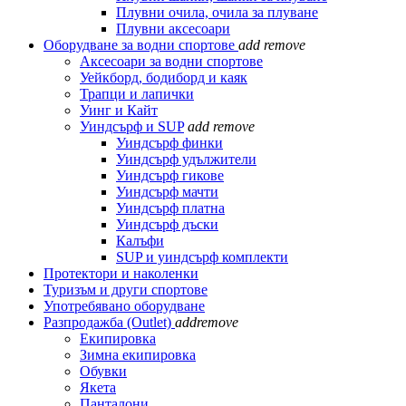
Плувни очила, очила за плуване
Плувни аксесоари
Оборудване за водни спортове
add
remove
Аксесоари за водни спортове
Уейкборд, бодиборд и каяк
Трапци и лапички
Уинг и Кайт
Уиндсърф и SUP
add
remove
Уиндсърф финки
Уиндсърф удължители
Уиндсърф гикове
Уиндсърф мачти
Уиндсърф платна
Уиндсърф дъски
Калъфи
SUP и уиндсърф комплекти
Протектори и наколенки
Туризъм и други спортове
Употребявано оборудване
Разпродажба (Outlet)
add
remove
Екипировка
Зимна екипировка
Обувки
Якета
Панталони