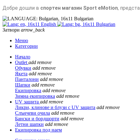
Добре дошли в
спортен магазин Sport eMotion
, предст
Bulgarian
English
Bulgarian
Затвори
arrow_back
Меню
Категории
Начало
Outlet
add
remove
Обувки
add
remove
Якета
add
remove
Панталони
add
remove
Шапки
add
remove
Екипировка
add
remove
Зимна екипировка
add
remove
UV защита
add
remove
Ликри, клинове и блузи с UV защита
add
remove
Слънчеви очила
add
remove
Бански и бордшорти
add
remove
Летни шапки
add
remove
Екипировка под наем