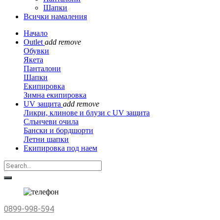
Шапки
Всички намаления
Начало
Outlet
add
remove
Обувки
Якета
Панталони
Шапки
Екипировка
Зимна екипировка
UV защита
add
remove
Ликри, клинове и блузи с UV защита
Слънчеви очила
Бански и бордшорти
Летни шапки
Екипировка под наем
0899-998-594