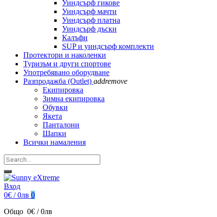
Уиндсърф гикове
Уиндсърф мачти
Уиндсърф платна
Уиндсърф дъски
Калъфи
SUP и уиндсърф комплекти
Протектори и наколенки
Туризъм и други спортове
Употребявано оборудване
Разпродажба (Outlet)
add
remove
Екипировка
Зимна екипировка
Обувки
Якета
Панталони
Шапки
Всички намаления
Вход
0€ / 0лв
0
Общо
0€ / 0лв