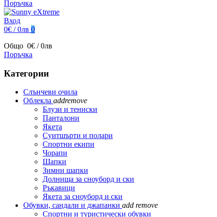
Поръчка
Вход
0€ / 0лв
0
Общо
0€ / 0лв
Поръчка
Категории
Слънчеви очила
Облекла
add
remove
Блузи и тениски
Панталони
Якета
Суитшърти и полари
Спортни екипи
Чорапи
Шапки
Зимни шапки
Долнища за сноуборд и ски
Ръкавици
Якета за сноуборд и ски
Обувки, сандали и джапанки
add
remove
Спортни и туристически обувки