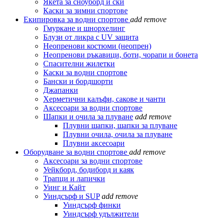
Якета за сноуборд и ски
Каски за зимни спортове
Екипировка за водни спортове
add
remove
Гмуркане и шнорхелинг
Блузи от ликра с UV защита
Неопренови костюми (неопрен)
Неопренови ръкавици, боти, чорапи и бонета
Спасителни жилетки
Каски за водни спортове
Бански и бордшорти
Джапанки
Херметични калъфи, сакове и чанти
Аксесоари за водни спортове
Шапки и очила за плуване
add
remove
Плувни шапки, шапки за плуване
Плувни очила, очила за плуване
Плувни аксесоари
Оборудване за водни спортове
add
remove
Аксесоари за водни спортове
Уейкборд, бодиборд и каяк
Трапци и лапички
Уинг и Кайт
Уиндсърф и SUP
add
remove
Уиндсърф финки
Уиндсърф удължители