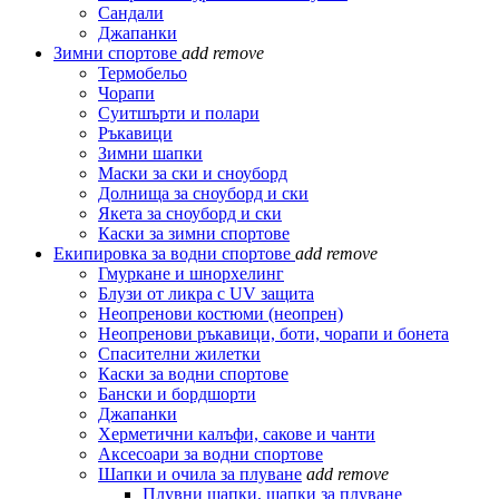
Сандали
Джапанки
Зимни спортове
add
remove
Термобельо
Чорапи
Суитшърти и полари
Ръкавици
Зимни шапки
Маски за ски и сноуборд
Долнища за сноуборд и ски
Якета за сноуборд и ски
Каски за зимни спортове
Екипировка за водни спортове
add
remove
Гмуркане и шнорхелинг
Блузи от ликра с UV защита
Неопренови костюми (неопрен)
Неопренови ръкавици, боти, чорапи и бонета
Спасителни жилетки
Каски за водни спортове
Бански и бордшорти
Джапанки
Херметични калъфи, сакове и чанти
Аксесоари за водни спортове
Шапки и очила за плуване
add
remove
Плувни шапки, шапки за плуване