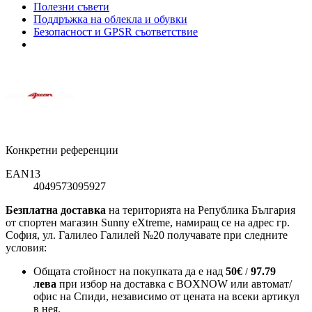
Полезни съвети
Поддръжка на облекла и обувки
Безопасност и GPSR съответствие
Конкретни референции
EAN13
4049573095927
Безплатна доставка
на територията на Република България
от спортен магазин Sunny eXtreme, намиращ се на адрес гр.
София, ул. Галилео Галилей №20 получавате при следните
условия:
Общата стойност на покупката да е над
50
€
97.79
/
лева
при избор на доставка с BOXNOW или автомат/
офис на Спиди
, независимо от цената на всеки артикул
в нея.