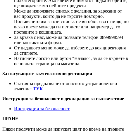
подкатегориите. Ако влезете в някоя от подкатегориите,
ще виждате само нейните продукти.
Може да използвате списък с желания, за харесани от
вас продукти, които да не търсите повторно.
Поставянето им в този списък не ви обвързва с нищо, по
всяко време може да ги изтриете или например да го
поставите в кошницата.
За връзка с нас, може да ползвате телефон 0899998594
или контактната форма.
От падащото меню може да изберете до коя директория
да стигнете.
Натиснете логото или бутон "Начало", за да се върнете в
основната страница на магазина.
За пътуващите към екзотични дестинации
Статия за предпазване от опасното ултравиолетово
лъчение:
ТУК
Инструкции за безопасност и декларации за съответствие
Инструкции за безопасност
ПРАНЕ
Някои продукти може да изпускат цвят по време на първите