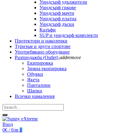
Уиндсърф удължители
Уиндсърф гикове
Уиндсърф мачти
Уиндсърф платна
Уиндсърф дъски
Калъфи
SUP и уиндсърф комплекти
Протектори и наколенки
Туризъм и други спортове
Употребявано оборудване
Разпродажба (Outlet)
add
remove
Екипировка
Зимна екипировка
Обувки
Якета
Панталони
Шапки
Всички намаления
Вход
0€ / 0лв
0