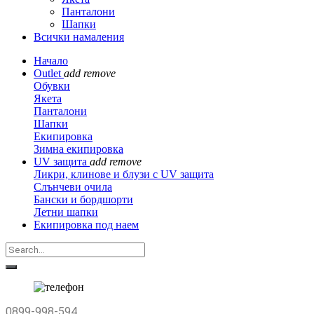
Панталони
Шапки
Всички намаления
Начало
Outlet
add
remove
Обувки
Якета
Панталони
Шапки
Екипировка
Зимна екипировка
UV защита
add
remove
Ликри, клинове и блузи с UV защита
Слънчеви очила
Бански и бордшорти
Летни шапки
Екипировка под наем
0899-998-594