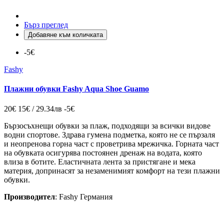
Бърз преглед
Добавяне към количката
-5€
Fashy
Плажни обувки Fashy Aqua Shoe Guamo
20€
15€ / 29.34лв
-5€
Бързосъхнещи обувки за плаж, подходящи за всички видове
водни спортове. Здрава гумена подметка, която не се пързаля
и неопренова горна част с проветрива мрежичка. Горната част
на обувката осигурява постоянен дренаж на водата, която
влиза в ботите. Еластичната лента за пристягане и мека
материя, допринасят за незаменимият комфорт на тези плажни
обувки.
Производител
: Fashy Германия