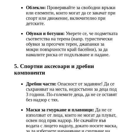
Облекло:
Проверявайте за свободни връзки
или елементи, които могат да се закачат при
спорт или движение, включително при
детските.
Обувки и ботуши:
Уверете се, че подметката
съответства на терена (напр. туристически
обувки за пресечен терен, джапанки за
мокри повърхности край басейни), за да
намалите риска от подхлъзване и падане.
5. Спортни аксесоари и дребни
компоненти
Дребни части:
Опасност от задавяне! Да се
съхраняват на места, недостъпни за деца под
3 години. По-големите деца, да не се оставят
без надзор с тях.
Маски за гмуркане и плавници:
Да не се
използват от лица, които не могат да плуват,
освен под пряк надзор. Не скачайте във
водата с лицето надолу, докато носите маска,
за да избегнете нараняване и счупване на