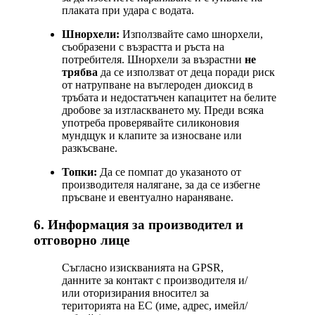
плаката при удара с водата.
Шнорхели:
Използвайте само шнорхели,
съобразени с възрастта и ръста на
потребителя. Шнорхели за възрастни
не
трябва
да се използват от деца поради риск
от натрупване на въглероден диоксид в
тръбата и недостатъчен капацитет на белите
дробове за изтласкването му. Преди всяка
употреба проверявайте силиконовия
мундщук и клапите за износване или
разкъсване.
Топки:
Да се помпат до указаното от
производителя налягане, за да се избегне
пръсване и евентуално нараняване.
6. Информация за производител и
отговорно лице
Съгласно изискванията на GPSR,
данните за контакт с производителя и/
или оторизирания вносител за
територията на ЕС (име, адрес, имейл/