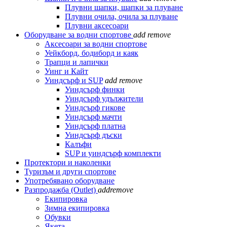
Плувни шапки, шапки за плуване
Плувни очила, очила за плуване
Плувни аксесоари
Оборудване за водни спортове
add
remove
Аксесоари за водни спортове
Уейкборд, бодиборд и каяк
Трапци и лапички
Уинг и Кайт
Уиндсърф и SUP
add
remove
Уиндсърф финки
Уиндсърф удължители
Уиндсърф гикове
Уиндсърф мачти
Уиндсърф платна
Уиндсърф дъски
Калъфи
SUP и уиндсърф комплекти
Протектори и наколенки
Туризъм и други спортове
Употребявано оборудване
Разпродажба (Outlet)
add
remove
Екипировка
Зимна екипировка
Обувки
Якета