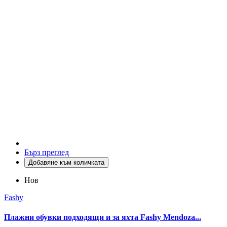
Бърз преглед
Добавяне към количката
Нов
Fashy
Плажни обувки подходящи и за яхта Fashy Mendoza...