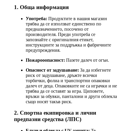
1. Обща информация
Употреба:
Продуктите в нашия магазин
трябва да се използват единствено по
предназначението, посочено от
производителя. Преди употреба се
запознайте с оригиналния етикет,
инструкциите за поддръжка и фабричните
предупреждения.
Пожарооопасност:
Пазете далеч от огън.
Опасност от задушаване:
За да избегнете
риск от задушаване, дръжте всички
торбички, фолиа и транспортни опаковки
далеч от деца. Опаковките не са играчки и не
трябва да се оставят за игра. Циповете,
връзки за обувки, панталони и други облекла
също носят такъв риск.
2. Спортна екипировка и лични
предпазни средства (ЛПС)
Блузи и облекла с UV защита:
Те