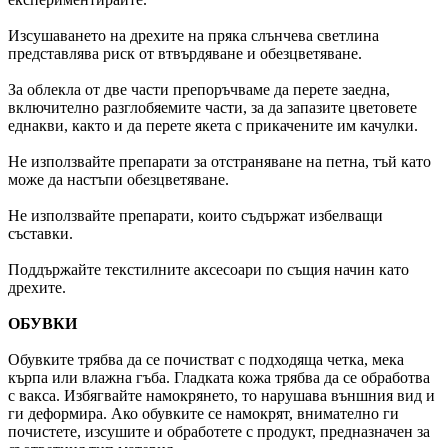
Изсушаването на дрехите на пряка слънчева светлина
представлява риск от втвърдяване и обезцветяване.
За облекла от две части препоръчваме да перете заедна,
включително разглобяемите части, за да запазите цветовете
еднакви, както и да перете якета с прикачените им качулки.
Не използвайте препарати за отстраняване на петна, тъй като
може да настъпи обезцветяване.
Не използвайте препарати, които съдържат избелващи
съставки.
Поддържайте текстилните аксесоари по същия начин като
дрехите.
ОБУВКИ
Обувките трябва да се почистват с подходяща четка, мека
кърпа или влажна гъба. Гладката кожа трябва да се обработва
с вакса. Избягвайте намокрянето, то нарушава външния вид и
ги деформира. Ако обувките се намокрят, внимателно ги
почистете, изсушите и обработете с продукт, предназначен за