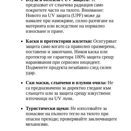
предпазват от слънчева радиация само
покритите части на тялото. Внимание:
Нивото на UV защита (UPF) може да
намалее при намокряне, силно разтягане на
материята или вследствие на нормално
износване и пране.
Каски и протекторни жилетки:
Осигуряват
защита само когато са правилно оразмерени,
поставени и закопчани. Никоя каска или
протектор не гарантира 100% защита срещу
наранявания при сериозен инцидент.
Подменете продукта незабавно след силен
удар.
Ски маски, слънчеви и плувни очила:
Не
са предназначени за директно гледане към
слънцето или за защита срещу изкуствени
източници на UV лъчи.
Туристически щеки:
Не използвайте за
понасяне на пълното тегло на тялото при
опасни преходи; проверявайте заключващите
механизми.