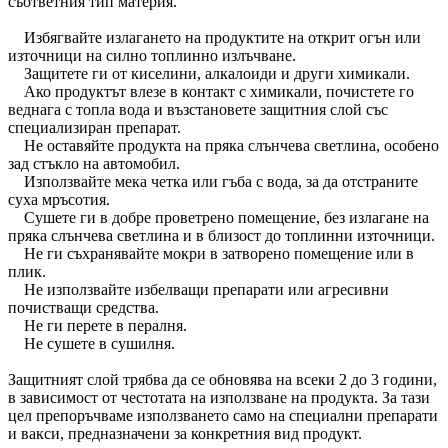
съответния тип материя.
Избягвайте излагането на продуктите на открит огън или
източници на силно топлинно излъчване.
Защитете ги от киселини, алкалоиди и други химикали.
Ако продуктът влезе в контакт с химикали, почистете го
веднага с топла вода и възстановете защитния слой със
специализиран препарат.
Не оставяйте продукта на пряка слънчева светлина, особено
зад стъкло на автомобил.
Използвайте мека четка или гъба с вода, за да отстраните
суха мръсотия.
Сушете ги в добре проветрено помещение, без излагане на
пряка слънчева светлина и в близост до топлинни източници.
Не ги съхранявайте мокри в затворено помещение или в
плик.
Не използвайте избелващи препарати или агресивни
почистващи средства.
Не ги перете в пералня.
Не сушете в сушилня.
Защитният слой трябва да се обновява на всеки 2 до 3 години,
в зависимост от честотата на използване на продукта. За тази
цел препоръчваме използването само на специални препарати
и вакси, предназначени за конкретния вид продукт.