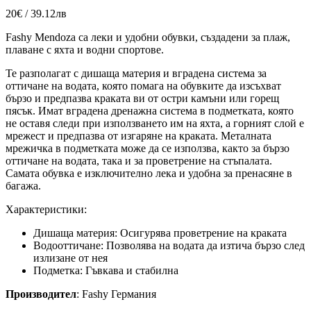
20€ / 39.12лв
Fashy Mendoza са леки и удобни обувки, създадени за плаж,
плаване с яхта и водни спортове.
Те разполагат с дишаща материя и вградена система за
оттичане на водата, която помага на обувките да изсъхват
бързо и предпазва краката ви от остри камъни или горещ
пясък. Имат вградена дренажна система в подметката, която
не оставя следи при използването им на яхта, а горният слой е
мрежест и предпазва от изгаряне на краката. Металната
мрежичка в подметката може да се използва, както за бързо
оттичане на водата, така и за проветрение на стъпалата.
Самата обувка е изключително лека и удобна за пренасяне в
багажа.
Характеристики:
Дишаща материя: Осигурява проветрение на краката
Водооттичане: Позволява на водата да изтича бързо след
излизане от нея
Подметка: Гъвкава и стабилна
Производител
: Fashy Германия