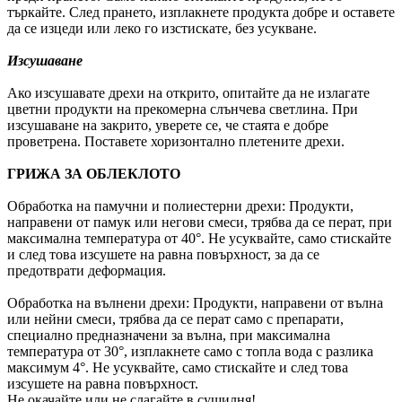
търкайте. След прането, изплакнете продукта добре и оставете
да се изцеди или леко го изстискате, без усукване.
Изсушаване
Ако изсушавате дрехи на открито, опитайте да не излагате
цветни продукти на прекомерна слънчева светлина. При
изсушаване на закрито, уверете се, че стаята е добре
проветрена. Поставете хоризонтално плетените дрехи.
ГРИЖА ЗА ОБЛЕКЛОТО
Обработка на памучни и полиестерни дрехи: Продукти,
направени от памук или негови смеси, трябва да се перат, при
максимална температура от 40°. Не усуквайте, само стискайте
и след това изсушете на равна повърхност, за да се
предотврати деформация.
Обработка на вълнени дрехи: Продукти, направени от вълна
или нейни смеси, трябва да се перат само с препарати,
специално предназначени за вълна, при максимална
температура от 30°, изплакнете само с топла вода с разлика
максимум 4°. Не усуквайте, само стискайте и след това
изсушете на равна повърхност.
Не окачайте или не слагайте в сушилня!