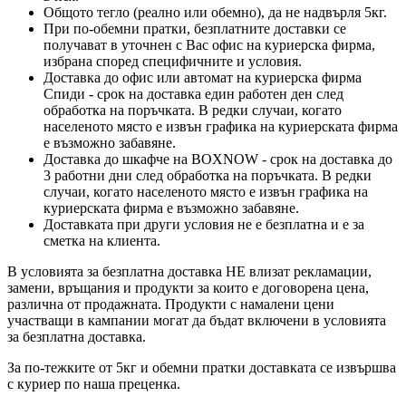
Общото тегло (реално или обемно), да не надвърля 5кг.
При по-обемни пратки, безплатните доставки се
получават в уточнен с Вас офис на куриерска фирма,
избрана според специфичните и условия.
Доставка до офис или автомат на куриерска фирма
Спиди - срок на доставка един работен ден след
обработка на поръчката. В редки случаи, когато
населеното място е извън графика на куриерската фирма
е възможно забавяне.
Доставка до шкафче на
BOXNOW
- срок на доставка до
3 работни дни след обработка на поръчката. В редки
случаи, когато населеното място е извън графика на
куриерската фирма е възможно забавяне.
Доставката при други условия не е безплатна и е за
сметка на клиента.
В условията за безплатна доставка НЕ влизат рекламации,
замени, връщания и продукти за които е договорена цена,
различна от продажната. Продукти с намалени цени
участващи в кампании могат да бъдат включени в условията
за безплатна доставка.
За по-тежките от 5кг и обемни пратки доставката се извършва
с куриер по наша преценка.