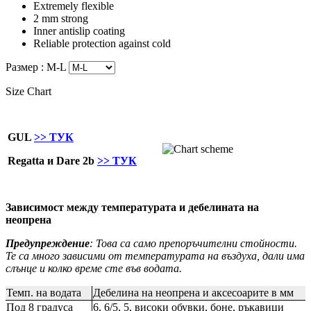
Extremely flexible
2 mm strong
Inner antislip coating
Reliable protection against cold
Размер :
M-L
Size Chart
GUL
>> ТУК
Regatta и Dare 2b
>> ТУК
Зависимост между температурата и дебелината на
неопрена
Предупреждение
: Това са само препоръчителни стойности.
Те са много зависими от температурата на въздуха, дали има
слънце и колко време сте във водата.
Темп. на водата
Дебелина на неопрена и аксесоарите в мм
Под 8 градуса
6, 6/5, 5, високи обувки, боне, ръкавици