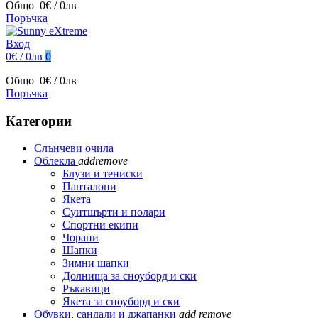
Общо
0€ / 0лв
Поръчка
Вход
0€ / 0лв
0
Общо
0€ / 0лв
Поръчка
Категории
Слънчеви очила
Облекла
add
remove
Блузи и тениски
Панталони
Якета
Суитшърти и полари
Спортни екипи
Чорапи
Шапки
Зимни шапки
Долнища за сноуборд и ски
Ръкавици
Якета за сноуборд и ски
Обувки, сандали и джапанки
add
remove