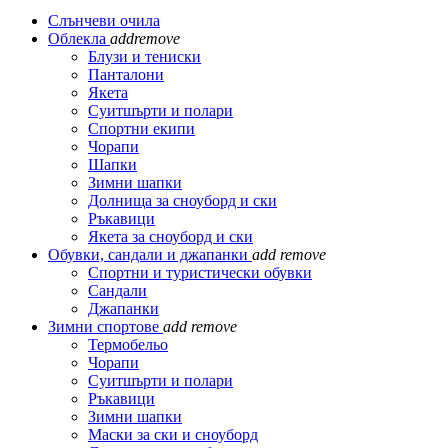
Слънчеви очила
Облекла
add
remove
Блузи и тениски
Панталони
Якета
Суитшърти и полари
Спортни екипи
Чорапи
Шапки
Зимни шапки
Долнища за сноуборд и ски
Ръкавици
Якета за сноуборд и ски
Обувки, сандали и джапанки
add
remove
Спортни и туристически обувки
Сандали
Джапанки
Зимни спортове
add
remove
Термобельо
Чорапи
Суитшърти и полари
Ръкавици
Зимни шапки
Маски за ски и сноуборд