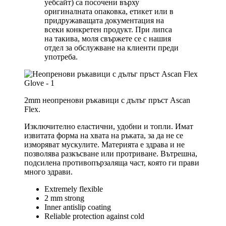
уебсайт) са посочени върху
оригиналната опаковка, етикет или в
придружаващата документация на
всеки конкретен продукт. При липса
на такива, моля свържете се с нашия
отдел за обслужване на клиенти преди
употреба.
2mm неопренови ръкавици с дълъг пръст Ascan
Flex.
Изключително еластични, удобни и топли. Имат
извитата форма на хвата на ръката, за да не се
изморяват мускулите. Материята е здрава и не
позволява разкъсване или протриване. Вътрешна,
подсилена противопързаляща част, която ги прави
много здрави.
Extremely flexible
2 mm strong
Inner antislip coating
Reliable protection against cold