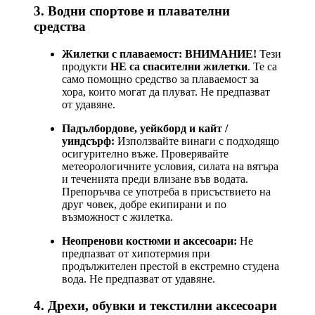
3. Водни спортове и плавателни
средства
Жилетки с плаваемост:
ВНИМАНИЕ!
Тези
продукти
НЕ са спасителни жилетки
. Те са
само помощно средство за плаваемост за
хора, които могат да плуват. Не предпазват
от удавяне.
Падълбордове, уейкборд и кайт /
уиндсърф:
Използвайте винаги с подходящо
осигурително въже. Проверявайте
метеорологичните условия, силата на вятъра
и теченията преди влизане във водата.
Препоръчва се употреба в присъствието на
друг човек, добре екипирани и по
възможност с жилетка.
Неопренови костюми и аксесоари:
Не
предпазват от хипотермия при
продължителен престой в екстремно студена
вода. Не предпазват от удавяне.
4. Дрехи, обувки и текстилни аксесоари