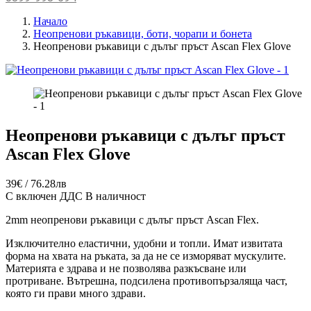
Начало
Неопренови ръкавици, боти, чорапи и бонета
Неопренови ръкавици с дълъг пръст Ascan Flex Glove
Неопренови ръкавици с дълъг пръст
Ascan Flex Glove
39€ / 76.28лв
С включен ДДС
В наличност
2mm неопренови ръкавици с дълъг пръст Ascan Flex.
Изключително еластични, удобни и топли. Имат извитата
форма на хвата на ръката, за да не се изморяват мускулите.
Материята е здрава и не позволява разкъсване или
протриване. Вътрешна, подсилена противопързаляща част,
която ги прави много здрави.