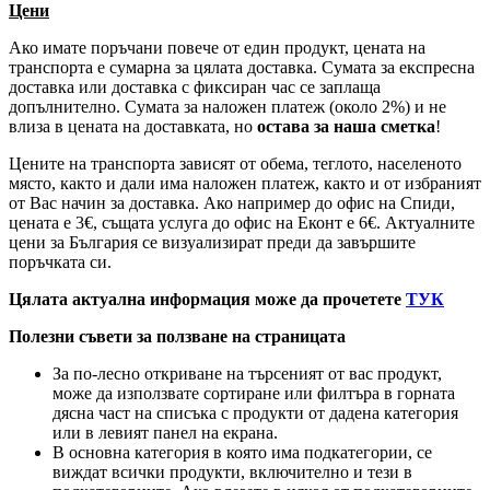
Цени
Ако имате поръчани повече от един продукт, цената на
транспорта е сумарна за цялата доставка. Сумата за експресна
доставка или доставка с фиксиран час се заплаща
допълнително. Сумата за наложен платеж (около 2%) и не
влиза в цената на доставката, но
остава за наша сметка
!
Цените на транспорта зависят от обема, теглото, населеното
място, както и дали има наложен платеж, както и от избраният
от Вас начин за доставка. Ако например до офис на Спиди,
цената е 3
€
, същата услуга до офис на Еконт е 6
€
. Актуалните
цени за България се визуализират преди да завършите
поръчката си.
Цялата актуална информация може да прочетете
ТУК
Полезни съвети за ползване на страницата
За по-лесно откриване на търсеният от вас продукт,
може да използвате сортиране или филтъра в горната
дясна част на списъка с продукти от дадена категория
или в левият панел на екрана.
В основна категория в която има подкатегории, се
виждат всички продукти, включително и тези в