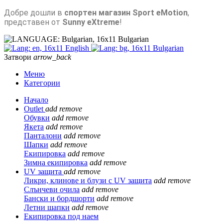
Добре дошли в
спортен магазин Sport eMotion
,
представен от
Sunny eXtreme
!
Bulgarian
English
Bulgarian
Затвори
arrow_back
Меню
Категории
Начало
Outlet
add
remove
Обувки
add
remove
Якета
add
remove
Панталони
add
remove
Шапки
add
remove
Екипировка
add
remove
Зимна екипировка
add
remove
UV защита
add
remove
Ликри, клинове и блузи с UV защита
add
remove
Слънчеви очила
add
remove
Бански и бордшорти
add
remove
Летни шапки
add
remove
Екипировка под наем