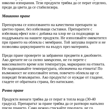
няколко изпирания. Тези продукти трябва да се перат отделно,
преди да цвета да се стабилизира.
Машинно пране
Препоръчва се използването на качествени препарати за
цветно пране, без избелващи съставки. Препаратите с
избелващ ефект или с добавка на хлор не са подходящи за
поддръжката на нашите продукти. Не използвайте омекотител
при прането на облекла с мембрани. Той запушва порите и не
позволява циркулирането на въздух през материята.
Преди пране проверете за забравени предмети в джобовете.
Ако дрехите не са силно замърсени, не ги перете с
максималното време или температура, маркирани на етикета.
Не надвишавайте температурата, обозначена на етикета! По
възможност не използвайте ютия, повечето облекла ще се
повредят безвъзвратно. Ако продуктът се нуждае от гладене,
гладете от обратната страна, без натискане.
Ръчно пране
Продукти винаги трябва да се перат в топла вода (30-40
градуса). Препаратът за пране трябва да се разтвори напълно
преди прането. Само нежно стискайте продукта, не го