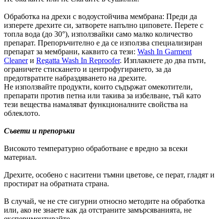
Обработка на дрехи с водоустойчива мембрана: Преди да
изперете дрехите си, затворете напълно циповете. Перете с
топла вода (до 30°), използвайки само малко количество
препарат. Препоръчително е да се използва специализиран
препарат за мембрани, каквито са тези:
Wash In Garment
Cleaner
и
Regatta Wash In Reproofer
. Изплакнете до два пъти,
ограничете стискането и центрофугирането, за да
предотвратите набраздяването на дрехите.
Не използвайте продукти, които съдържат омекотители,
препарати против петна или такива за избелване, тъй като
тези вещества намаляват функционалните свойства на
облеклото.
Съвети и препоръки
Високото температурно обработване е вредно за всеки
материал.
Дрехите, особено с наситени тъмни цветове, се перат, гладят и
простират на обратната страна.
В случай, че не сте сигурни относно методите на обработка
или, ако не знаете как да отстраните замърсяванията, не
експериментирайте.