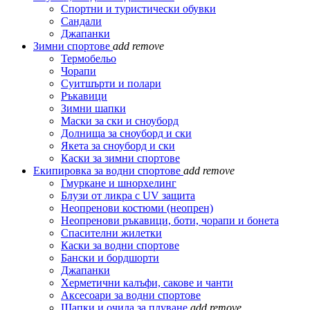
Спортни и туристически обувки
Сандали
Джапанки
Зимни спортове
add
remove
Термобельо
Чорапи
Суитшърти и полари
Ръкавици
Зимни шапки
Маски за ски и сноуборд
Долнища за сноуборд и ски
Якета за сноуборд и ски
Каски за зимни спортове
Екипировка за водни спортове
add
remove
Гмуркане и шнорхелинг
Блузи от ликра с UV защита
Неопренови костюми (неопрен)
Неопренови ръкавици, боти, чорапи и бонета
Спасителни жилетки
Каски за водни спортове
Бански и бордшорти
Джапанки
Херметични калъфи, сакове и чанти
Аксесоари за водни спортове
Шапки и очила за плуване
add
remove