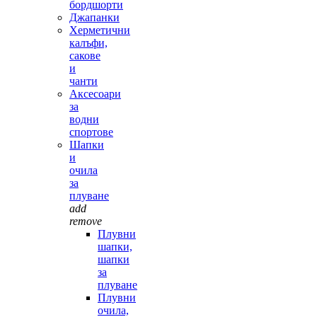
бордшорти
Джапанки
Херметични
калъфи,
сакове
и
чанти
Аксесоари
за
водни
спортове
Шапки
и
очила
за
плуване
add
remove
Плувни
шапки,
шапки
за
плуване
Плувни
очила,