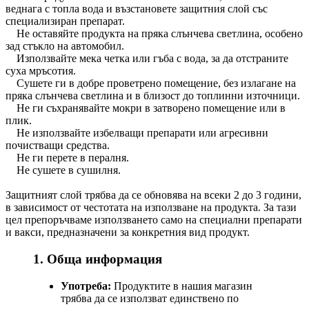
веднага с топла вода и възстановете защитния слой със
специализиран препарат.
Не оставяйте продукта на пряка слънчева светлина, особено
зад стъкло на автомобил.
Използвайте мека четка или гъба с вода, за да отстраните
суха мръсотия.
Сушете ги в добре проветрено помещение, без излагане на
пряка слънчева светлина и в близост до топлинни източници.
Не ги съхранявайте мокри в затворено помещение или в
плик.
Не използвайте избелващи препарати или агресивни
почистващи средства.
Не ги перете в пералня.
Не сушете в сушилня.
Защитният слой трябва да се обновява на всеки 2 до 3 години,
в зависимост от честотата на използване на продукта. За тази
цел препоръчваме използването само на специални препарати
и вакси, предназначени за конкретния вид продукт.
1. Обща информация
Употреба:
Продуктите в нашия магазин
трябва да се използват единствено по