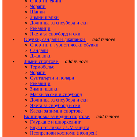
Спортни екипи
Чорапи
Шапки
Зимни шапки
Долнища за сноуборд и ски
Ръкавици
Якета за сноуборд и ски
Обувки, сандали и джапанки
add
remove
Спортни и туристически обувки
Сандали
Джапанки
Зимни спортове
add
remove
Термобельо
Чорапи
Суитшърти и полари
Ръкавици
Зимни шапки
Маски за ски и сноуборд
Долнища за сноуборд и ски
Якета за сноуборд и ски
Каски за зимни спортове
Екипировка за водни спортове
add
remove
Гмуркане и шнорхелинг
Блузи от ликра с UV защита
Неопренови костюми (неопрен)