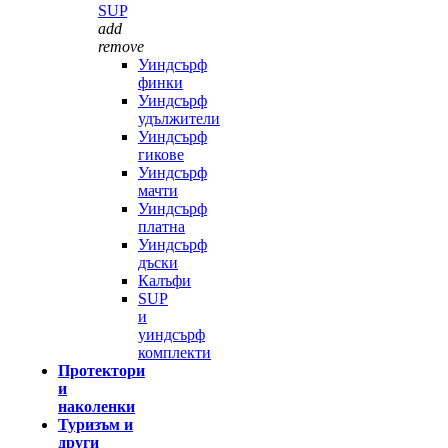
SUP
add
remove
Уиндсърф
финки
Уиндсърф
удължители
Уиндсърф
гикове
Уиндсърф
мачти
Уиндсърф
платна
Уиндсърф
дъски
Калъфи
SUP
и
уиндсърф
комплекти
Протектори
и
наколенки
Туризъм и
други