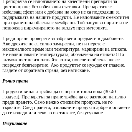
Препоръчва се използването на качествени препарати за
цветно пране, без избелващи съставки. Препаратите с
избелващ ефект или с добавка на хлор не са подходящи за
поддръжката на нашите продукти. Не използвайте омекотител
при прането на облекла с мембрани. Той запушва порите и не
позволява циркулирането на въздух през материята.
Преди пране проверете за забравени предмети в джобовете.
Ако дрехите не са силно замърсени, не ги перете с
максималното време или температура, маркирани на етикета.
Не надвишавайте температурата, обозначена на етикета! По
възможност не използвайте ютия, повечето облекла ще се
повредят безвъзвратно. Ако продуктът се нуждае от гладене,
гладете от обратната страна, без натискане.
Ръчно пране
Продукти винаги трябва да се перат в топла вода (30-40
градуса). Препаратът за пране трябва да се разтвори напълно
преди прането. Само нежно стискайте продукта, не го
търкайте. След прането, изплакнете продукта добре и оставете
да се изцеди или леко го изстискате, без усукване.
Изсушаване