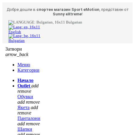
Добре дошли в
спортен магазин Sport eMotion
, представен от
Sunny eXtreme
!
Bulgarian
English
Bulgarian
Затвори
arrow_back
Меню
Категории
Начало
Outlet
add
remove
Обувки
add
remove
Якета
add
remove
Панталони
add
remove
Шапки
add
remove