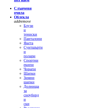
под наем
Слънчеви
очила
Облекла
add
remove
Блузи
и
тениски
Панталони
Якета
Суитшърти
и
полари
Спортни
екипи
Чорапи
Шапки
Зимни
шапки
Долнища
за
сноуборд
и
ски