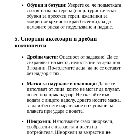
Обувки и ботуши:
Уверете се, че подметката
съответства на терена (напр. туристически
обувки за пресечен терен, джапанки за
мокри повърхности край басейни), за да
намалите риска от подхлъзване и падане.
5. Спортни аксесоари и дребни
компоненти
Дребни части:
Опасност от задавяне! Да се
съхраняват на места, недостъпни за деца под
3 години. По-големите деца, да не се оставят
без надзор с тях.
Маски за гмуркане и плавници:
Да не се
използват от лица, които не могат да плуват,
освен под пряк надзор. Не скачайте във
водата с лицето надолу, докато носите маска,
за да избегнете нараняване и счупване на
плаката при удара с водата.
Шнорхели:
Използвайте само шнорхели,
съобразени с възрастта и ръста на
потребителя. Шнорхели за възрастни
не