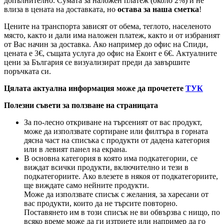
допълнително. Сумата за наложен платеж (около 2%) и не
влиза в цената на доставката, но
остава за наша сметка
!
Цените на транспорта зависят от обема, теглото, населеното
място, както и дали има наложен платеж, както и от избраният
от Вас начин за доставка. Ако например до офис на Спиди,
цената е 3
€
, същата услуга до офис на Еконт е 6
€
. Актуалните
цени за България се визуализират преди да завършите
поръчката си.
Цялата актуална информация може да прочетете
ТУК
Полезни съвети за ползване на страницата
За по-лесно откриване на търсеният от вас продукт,
може да използвате сортиране или филтъра в горната
дясна част на списъка с продукти от дадена категория
или в левият панел на екрана.
В основна категория в която има подкатегории, се
виждат всички продукти, включително и тези в
подкатегориите. Ако влезете в някоя от подкатегориите,
ще виждате само нейните продукти.
Може да използвате списък с желания, за харесани от
вас продукти, които да не търсите повторно.
Поставянето им в този списък не ви обвързва с нищо, по
всяко време може да ги изтриете или например да го