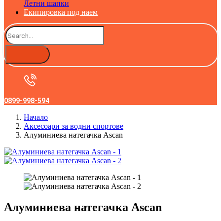
Летни шапки
Екипировка под наем
0899-998-594
Начало
Аксесоари за водни спортове
Алуминиева натегачка Ascan
Алуминиева натегачка Ascan