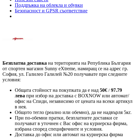
Поддръжка на облекла и обувки
Безопасност и GPSR съответствие
Безплатна доставка
на територията на Република България
от спортен магазин Sunny eXtreme, намиращ се на адрес гр.
София, ул. Галилео Галилей №20 получавате при следните
условия:
Общата стойност на покупката да е над
50
€
97.79
/
лева
при избор на доставка с BOXNOW или автомат/
офис на Спиди
, независимо от цената на всеки артикул
в нея.
Общото тегло (реално или обемно), да не надвърля 5кг.
При по-обемни пратки, безплатните доставки се
получават в уточнен с Вас офис на куриерска фирма,
избрана според специфичните и условия.
Доставка до офис или автомат на куриерска фирма