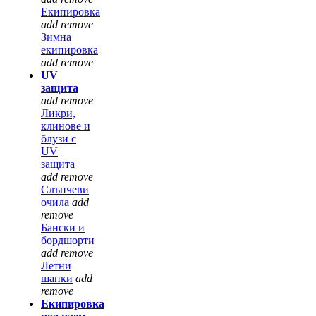
Екипировка
add
remove
Зимна
екипировка
add
remove
UV
защита
add
remove
Ликри,
клинове и
блузи с
UV
защита
add
remove
Слънчеви
очила
add
remove
Бански и
бордшорти
add
remove
Летни
шапки
add
remove
Екипировка