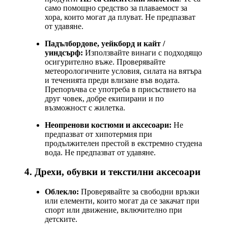
само помощно средство за плаваемост за
хора, които могат да плуват. Не предпазват
от удавяне.
Падълбордове, уейкборд и кайт /
уиндсърф:
Използвайте винаги с подходящо
осигурително въже. Проверявайте
метеорологичните условия, силата на вятъра
и теченията преди влизане във водата.
Препоръчва се употреба в присъствието на
друг човек, добре екипирани и по
възможност с жилетка.
Неопренови костюми и аксесоари:
Не
предпазват от хипотермия при
продължителен престой в екстремно студена
вода. Не предпазват от удавяне.
4. Дрехи, обувки и текстилни аксесоари
Облекло:
Проверявайте за свободни връзки
или елементи, които могат да се закачат при
спорт или движение, включително при
детските.