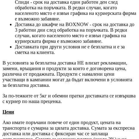
Спиди - срок на доставка един работен ден след
обработка на поръчката. В редки случаи, когато
населеното място е извън графика на куриерската фирма
е възможно забавяне.
Доставка до шкафче на
BOXNOW
- срок на доставка до
3 работни дни след обработка на поръчката. В редки
случаи, когато населеното място е извън графика на
куриерската фирма е възможно забавяне.
Доставката при други условия не е безплатна и е за
сметка на клиента.
В условията за безплатна доставка НЕ влизат рекламации,
замени, връщания и продукти за които е договорена цена,
различна от продажната. Продукти с намалени цени
участващи в кампании могат да бъдат включени в условията
за безплатна доставка.
За по-тежките от 5кг и обемни пратки доставката се извършва
с куриер по наша преценка.
Цени
Ако имате поръчани повече от един продукт, цената на
транспорта е сумарна за цялата доставка. Сумата за експресна
доставка или доставка с фиксиран час се заплаща