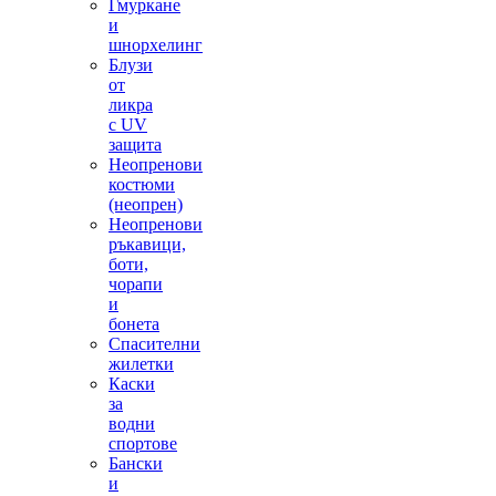
Гмуркане
и
шнорхелинг
Блузи
от
ликра
с UV
защита
Неопренови
костюми
(неопрен)
Неопренови
ръкавици,
боти,
чорапи
и
бонета
Спасителни
жилетки
Каски
за
водни
спортове
Бански
и