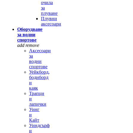
очила
за
плуване
Плувни
аксесоари
Оборудване
за водни
спортове
add
remove
Аксесоари
за
водни
спортове
Уейкборд,
бодиборд
и
каяк
Трапци
и
лапички
Уинг
и
Кайт
Уиндсърф
и