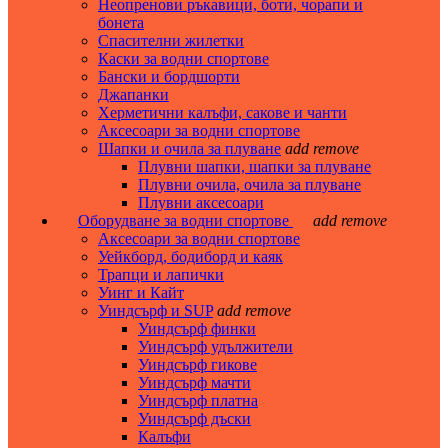
Неопренови ръкавици, боти, чорапи и
бонета
Спасителни жилетки
Каски за водни спортове
Бански и бордшорти
Джапанки
Херметични калъфи, сакове и чанти
Аксесоари за водни спортове
Шапки и очила за плуване
add
remove
Плувни шапки, шапки за плуване
Плувни очила, очила за плуване
Плувни аксесоари
Оборудване за водни спортове
add
remove
Аксесоари за водни спортове
Уейкборд, бодиборд и каяк
Трапци и лапички
Уинг и Кайт
Уиндсърф и SUP
add
remove
Уиндсърф финки
Уиндсърф удължители
Уиндсърф гикове
Уиндсърф мачти
Уиндсърф платна
Уиндсърф дъски
Калъфи