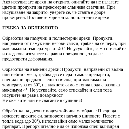
Ако изсушавате дрехи на открито, опитайте да не излагате
цветни продукти на прекомерна слънчева светлина. При
изсушаване на закрито, уверете се, че стаята е добре
проветрена. Поставете хоризонтално плетените дрехи.
ГРИЖА ЗА ОБЛЕКЛОТО
Обработка на памучни и полиестерни дрехи: Продукти,
направени от памук или негови смеси, трябва да се перат, при
максимална температура от 40°. Не усуквайте, само стискайте
и след това изсушете на равна повърхност, за да се
предотврати деформация.
Обработка на вълнени дрехи: Продукти, направени от вълна
или нейни смеси, трябва да се перат само с препарати,
специално предназначени за вълна, при максимална
температура от 30°, изплакнете само с топла вода с разлика
максимум 4°. Не усуквайте, само стискайте и след това
изсушете на равна повърхност.
Не окачайте или не слагайте в сушилня!
Обработка на дрехи с водоустойчива мембрана: Преди да
изперете дрехите си, затворете напълно циповете. Перете с
топла вода (до 30°), използвайки само малко количество
препарат. Препоръчително е да се използва специализиран