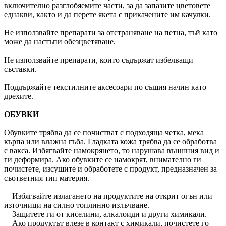
включително разглобяемите части, за да запазите цветовете
еднакви, както и да перете якета с прикачените им качулки.
Не използвайте препарати за отстраняване на петна, тъй като
може да настъпи обезцветяване.
Не използвайте препарати, които съдържат избелващи
съставки.
Поддържайте текстилните аксесоари по същия начин като
дрехите.
ОБУВКИ
Обувките трябва да се почистват с подходяща четка, мека
кърпа или влажна гъба. Гладката кожа трябва да се обработва
с вакса. Избягвайте намокрянето, то нарушава външния вид и
ги деформира. Ако обувките се намокрят, внимателно ги
почистете, изсушите и обработете с продукт, предназначен за
съответния тип материя.
Избягвайте излагането на продуктите на открит огън или
източници на силно топлинно излъчване.
Защитете ги от киселини, алкалоиди и други химикали.
Ако продуктът влезе в контакт с химикали, почистете го