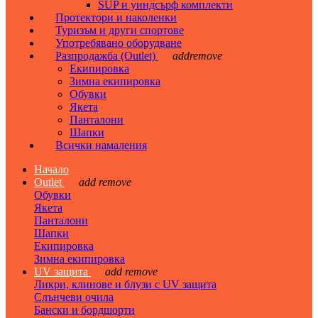
SUP и уиндсърф комплекти
Протектори и наколенки
Туризъм и други спортове
Употребявано оборудване
Разпродажба (Outlet)
add
remove
Екипировка
Зимна екипировка
Обувки
Якета
Панталони
Шапки
Всички намаления
Начало
Outlet
add
remove
Обувки
Якета
Панталони
Шапки
Екипировка
Зимна екипировка
UV защита
add
remove
Ликри, клинове и блузи с UV защита
Слънчеви очила
Бански и бордшорти