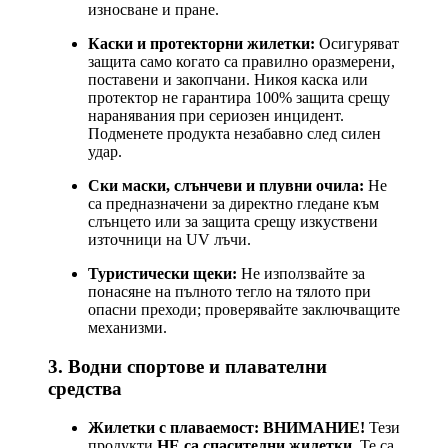
износване и пране.
Каски и протекторни жилетки:
Осигуряват
защита само когато са правилно оразмерени,
поставени и закопчани. Никоя каска или
протектор не гарантира 100% защита срещу
наранявания при сериозен инцидент.
Подменете продукта незабавно след силен
удар.
Ски маски, слънчеви и плувни очила:
Не
са предназначени за директно гледане към
слънцето или за защита срещу изкуствени
източници на UV лъчи.
Туристически щеки:
Не използвайте за
понасяне на пълното тегло на тялото при
опасни преходи; проверявайте заключващите
механизми.
3. Водни спортове и плавателни
средства
Жилетки с плаваемост:
ВНИМАНИЕ!
Тези
продукти
НЕ са спасителни жилетки
. Те са