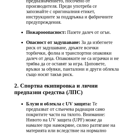
предназначението, посочено от
производителя. Преди употреба се
запознайте с оригиналния етикет,
инструкциите за поддръжка и фабричните
предупреждения.
Пожарооопасност:
Пазете далеч от огън.
Опасност от задушаване:
За да избегнете
риск от задушаване, дръжте всички
торбички, фолиа и транспортни опаковки
далеч от деца. Опаковките не са играчки и не
трябва да се оставят за игра. Циповете,
връзки за обувки, панталони и други облекла
също носят такъв риск.
2. Спортна екипировка и лични
предпазни средства (ЛПС)
Блузи и облекла с UV защита:
Те
предпазват от слънчева радиация само
покритите части на тялото. Внимание:
Нивото на UV защита (UPF) може да
намалее при намокряне, силно разтягане на
материята или вследствие на нормално