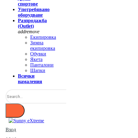
спортове
Употребявано
оборудване
Разпродажба
(Outlet)
add
remove
Екипировка
Зимна
екипировка
Обувки
Якета
Панталони
Шапки
Всички
намаления
Вход