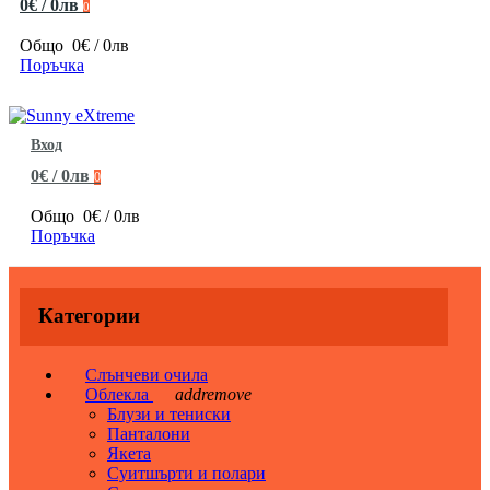
0€ / 0лв
0
Общо
0€ / 0лв
Поръчка
Вход
0€ / 0лв
0
Общо
0€ / 0лв
Поръчка
Категории
Слънчеви очила
Облекла
add
remove
Блузи и тениски
Панталони
Якета
Суитшърти и полари