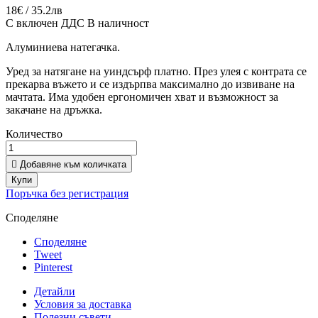
18€ / 35.2лв
С включен ДДС
В наличност
Алуминиева натегачка.
Уред за натягане на уиндсърф платно. През улея с контрата се
прекарва въжето и се издърпва максимално до извиване на
мачтата. Има удобен ергономичен хват и възможност за
закачане на дръжка.
Количество

Добавяне към количката
Купи
Поръчка без регистрация
Споделяне
Споделяне
Tweet
Pinterest
Детайли
Условия за доставка
Полезни съвети