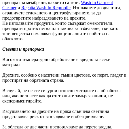
препарат за мембрани, каквито са тези:
Wash In Garment
Cleaner
и
Regatta Wash In Reproofer
. Изплакнете до два пъти,
ограничете стискането и центрофугирането, за да
предотвратите набраздяването на дрехите.
Не използвайте продукти, които съдържат омекотители,
препарати против петна или такива за избелване, тъй като
тези вещества намаляват функционалните свойства на
облеклото.
Съвети и препоръки
Високото температурно обработване е вредно за всеки
материал.
Дрехите, особено с наситени тъмни цветове, се перат, гладят и
простират на обратната страна.
В случай, че не сте сигурни относно методите на обработка
или, ако не знаете как да отстраните замърсяванията, не
експериментирайте.
Изсушаването на дрехите на пряка слънчева светлина
представлява риск от втвърдяване и обезцветяване.
За облекла от две части препоръчваме да перете заедна,