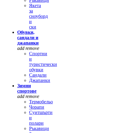
Ръкавици
Якета
за
сноуборд
и
ски
Обувки,
сандали и
джапанки
add
remove
Спортни
и
туристически
обувки
Сандали
Джапанки
Зимни
спортове
add
remove
Термобельо
Чорапи
Суитшърти
и
полари
Ръкавици