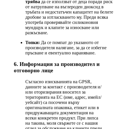
трябва
да се използват от деца поради риск
от натрупване на въглероден диоксид в
тръбата и недостатъчен капацитет на белите
дробове за изтласкването му. Преди всяка
употреба проверявайте силиконовия
мундщук и клапите за износване или
разкъсване.
Топки:
Да се помпат до указаното от
производителя налягане, за да се избегне
пръсване и евентуално нараняване.
6. Информация за производител и
отговорно лице
Съгласно изискванията на GPSR,
данните за контакт с производителя и/
или оторизирания вносител за
територията на ЕС (име, адрес, имейл/
уебсайт) са посочени върху
оригиналната опаковка, етикет или в
придружаващата документация на
всеки конкретен продукт. При липса
на такива, моля свържете се с нашия
отдел за обслужване на клиенти преди