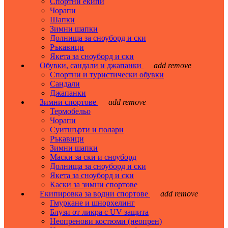
Спортни екипи
Чорапи
Шапки
Зимни шапки
Долнища за сноуборд и ски
Ръкавици
Якета за сноуборд и ски
Обувки, сандали и джапанки
add
remove
Спортни и туристически обувки
Сандали
Джапанки
Зимни спортове
add
remove
Термобельо
Чорапи
Суитшърти и полари
Ръкавици
Зимни шапки
Маски за ски и сноуборд
Долнища за сноуборд и ски
Якета за сноуборд и ски
Каски за зимни спортове
Екипировка за водни спортове
add
remove
Гмуркане и шнорхелинг
Блузи от ликра с UV защита
Неопренови костюми (неопрен)