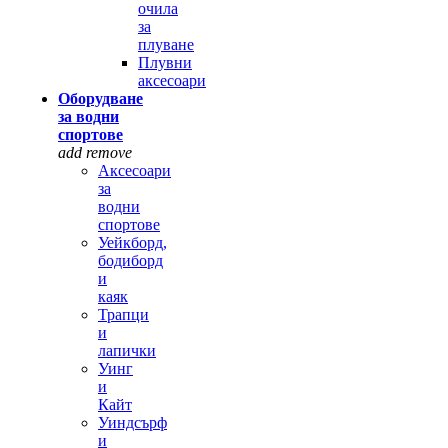
очила
за
плуване
Плувни
аксесоари
Оборудване
за водни
спортове
add
remove
Аксесоари
за
водни
спортове
Уейкборд,
бодиборд
и
каяк
Трапци
и
лапички
Уинг
и
Кайт
Уиндсърф
и