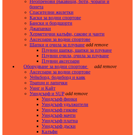
Неопренови ръкавици, боти, чорапи и
бонета
Спасителни жилетки
Каски за водни спортове
Бански и бордшорти
Джапанки
Херметични калъфи, сакове и чанти
Аксесоари за водни спортове
Шапки и очила за плуване
add
remove
Плувни шапки, шапки за плуване
Плувни очила, очила за плуване
Плувни аксесоари
Оборудване за водни спортове
add
remove
Аксесоари за водни спортове
Уейкборд, бодиборд и каяк
Трапци и лапички
Уинг и Кайт
Уиндсърф и SUP
add
remove
Уиндсърф финки
Уиндсърф удължители
Уиндсърф гикове
Уиндсърф мачти
Уиндсърф платна
Уиндсърф дъски
Калъфи