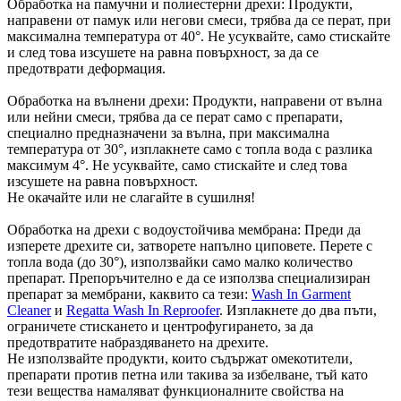
Обработка на памучни и полиестерни дрехи: Продукти,
направени от памук или негови смеси, трябва да се перат, при
максимална температура от 40°. Не усуквайте, само стискайте
и след това изсушете на равна повърхност, за да се
предотврати деформация.
Обработка на вълнени дрехи: Продукти, направени от вълна
или нейни смеси, трябва да се перат само с препарати,
специално предназначени за вълна, при максимална
температура от 30°, изплакнете само с топла вода с разлика
максимум 4°. Не усуквайте, само стискайте и след това
изсушете на равна повърхност.
Не окачайте или не слагайте в сушилня!
Обработка на дрехи с водоустойчива мембрана: Преди да
изперете дрехите си, затворете напълно циповете. Перете с
топла вода (до 30°), използвайки само малко количество
препарат. Препоръчително е да се използва специализиран
препарат за мембрани, каквито са тези:
Wash In Garment
Cleaner
и
Regatta Wash In Reproofer
. Изплакнете до два пъти,
ограничете стискането и центрофугирането, за да
предотвратите набраздяването на дрехите.
Не използвайте продукти, които съдържат омекотители,
препарати против петна или такива за избелване, тъй като
тези вещества намаляват функционалните свойства на