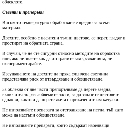
облеклото.
Съвети и препоръки
Високото температурно обработване е вредно за всеки
материал.
Дрехите, особено с наситени тъмни цветове, се перат, гладят и
простират на обратната страна.
В случай, че не сте сигурни относно методите на обработка
или, ако не знаете как да отстраните замърсяванията, не
експериментирайте.
Изсушаването на дрехите на пряка слънчева светлина
представлява риск от втвърдяване и обезцветяване.
За облекла от две части препоръчваме да перете заедна,
включително разглобяемите части, за да запазите цветовете
еднакви, както и да перете якета с прикачените им качулки.
Не използвайте препарати за отстраняване на петна, тъй като
може да настъпи обезцветяване.
Не използвайте препарати, които съдържат избелващи