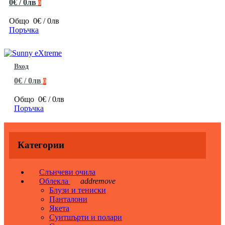
0€ / 0лв
0
Общо
0€ / 0лв
Поръчка
Вход
0€ / 0лв
0
Общо
0€ / 0лв
Поръчка
Категории
Слънчеви очила
Облекла
add
remove
Блузи и тениски
Панталони
Якета
Суитшърти и полари