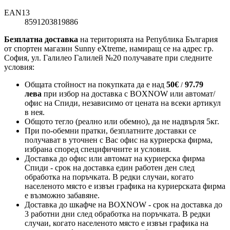
EAN13
8591203819886
Безплатна доставка
на територията на Република България
от спортен магазин Sunny eXtreme, намиращ се на адрес гр.
София, ул. Галилео Галилей №20 получавате при следните
условия:
Общата стойност на покупката да е над
50
€
97.79
/
лева
при избор на доставка с BOXNOW или автомат/
офис на Спиди
, независимо от цената на всеки артикул
в нея.
Общото тегло (реално или обемно), да не надвърля 5кг.
При по-обемни пратки, безплатните доставки се
получават в уточнен с Вас офис на куриерска фирма,
избрана според специфичните и условия.
Доставка до офис или автомат на куриерска фирма
Спиди - срок на доставка един работен ден след
обработка на поръчката. В редки случаи, когато
населеното място е извън графика на куриерската фирма
е възможно забавяне.
Доставка до шкафче на
BOXNOW
- срок на доставка до
3 работни дни след обработка на поръчката. В редки
случаи, когато населеното място е извън графика на