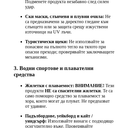
Подменете продукта незабавно след силен
удар.
Ски маски, слънчеви и плувни очила:
Не
са предназначени за директно гледане към
слънцето или за защита срещу изкуствени
източници на UV лъчи.
Туристически щеки:
Не използвайте за
понасяне на пълното тегло на тялото при
опасни преходи; проверявайте заключващите
механизми.
3. Водни спортове и плавателни
средства
Жилетки с плаваемост:
ВНИМАНИЕ!
Тези
продукти
НЕ са спасителни жилетки
. Те са
само помощно средство за плаваемост за
хора, които могат да плуват. Не предпазват
от удавяне.
Падълбордове, уейкборд и кайт /
уиндсърф:
Използвайте винаги с подходящо
осигурително въже. Проверявайте