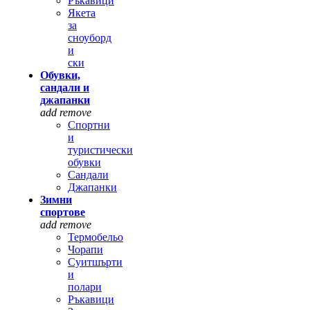
Ръкавици
Якета
за
сноуборд
и
ски
Обувки,
сандали и
джапанки
add
remove
Спортни
и
туристически
обувки
Сандали
Джапанки
Зимни
спортове
add
remove
Термобельо
Чорапи
Суитшърти
и
полари
Ръкавици