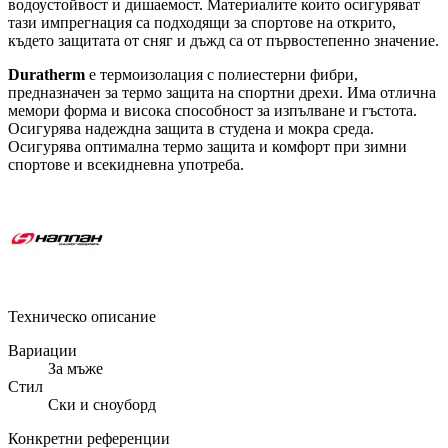
водоустойвост и дишаемост. Материалите които осигуряват
тази импрегнация са подходящи за спортове на открито,
където защитата от сняг и дъжд са от първостепенно значение.
Duratherm
е термоизолация с полиестерни фибри,
предназначен за термо защита на спортни дрехи. Има отлична
мемори форма и висока способност за изпълване и гъстота.
Осигурява надеждна защита в студена и мокра среда.
Осигурява оптимална термо защита и комфорт при зимни
спортове и всекидневна употреба.
Техническо описание
Вариации
За мъже
Стил
Ски и сноуборд
Конкретни референции