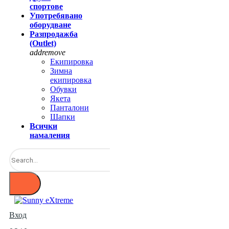
спортове
Употребявано
оборудване
Разпродажба
(Outlet)
add
remove
Екипировка
Зимна
екипировка
Обувки
Якета
Панталони
Шапки
Всички
намаления
Вход