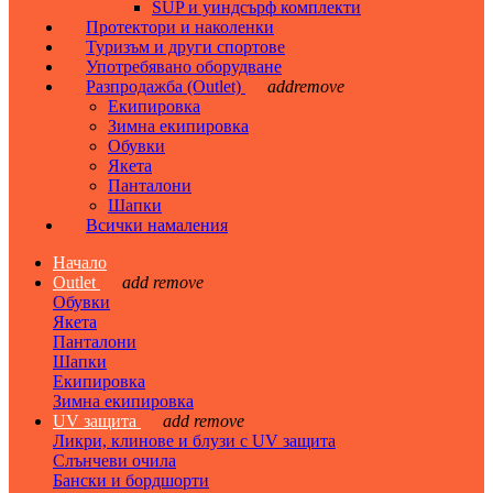
SUP и уиндсърф комплекти
Протектори и наколенки
Туризъм и други спортове
Употребявано оборудване
Разпродажба (Outlet)
add
remove
Екипировка
Зимна екипировка
Обувки
Якета
Панталони
Шапки
Всички намаления
Начало
Outlet
add
remove
Обувки
Якета
Панталони
Шапки
Екипировка
Зимна екипировка
UV защита
add
remove
Ликри, клинове и блузи с UV защита
Слънчеви очила
Бански и бордшорти