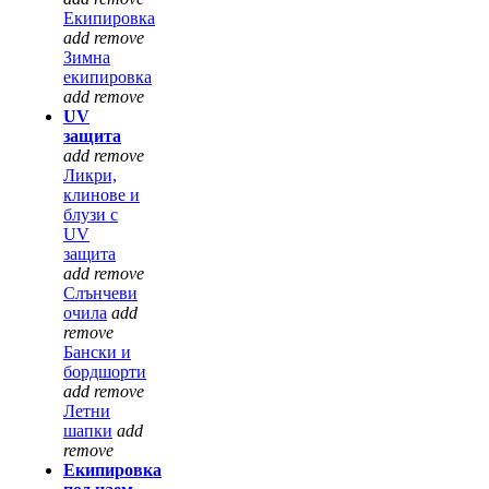
Екипировка
add
remove
Зимна
екипировка
add
remove
UV
защита
add
remove
Ликри,
клинове и
блузи с
UV
защита
add
remove
Слънчеви
очила
add
remove
Бански и
бордшорти
add
remove
Летни
шапки
add
remove
Екипировка