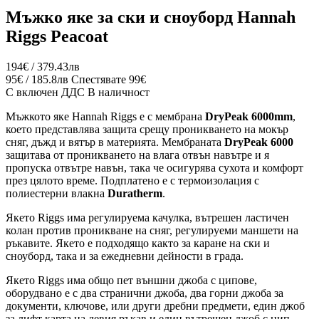
Мъжко яке за ски и сноуборд Hannah
Riggs Peacoat
194€ / 379.43лв
95€ / 185.8лв
Спестявате 99€
С включен ДДС
В наличност
Мъжкото яке Hannah Riggs е с мембрана
DryPeak 6000mm
,
което представлява защита срещу проникването на мокър
сняг, дъжд и вятър в материята. Мембраната
DryPeak 6000
защитава от проникването на влага отвън навътре и я
пропуска отвътре навън, така че осигурява сухота и комфорт
през цялото време. Подплатено е с термоизолация с
полиестерни влакна
Duratherm
.
Якето Riggs има регулируема качулка, вътрешен ластичен
колан против проникване на сняг, регулируеми маншети на
ръкавите. Якето е подходящо както за каране на ски и
сноуборд, така и за ежедневни дейности в града.
Якето Riggs има oбщо пет външни джоба с ципове,
оборудвано е с два странични джоба, два горни джоба за
документи, ключове, или други дребни предмети, един джоб
за лифт карта на левия ръкав и един вътрешен джоб с цип.