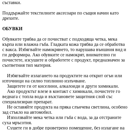
съставки.
Поддържайте текстилните аксесоари по същия начин като
дрехите.
ОБУВКИ
Обувките трябва да се почистват с подходяща четка, мека
кърпа или влажна гъба. Гладката кожа трябва да се обработва
с вакса. Избягвайте намокрянето, то нарушава външния вид и
ги деформира. Ако обувките се намокрят, внимателно ги
почистете, изсушите и обработете с продукт, предназначен за
съответния тип материя.
Избягвайте излагането на продуктите на открит огън или
източници на силно топлинно излъчване.
Защитете ги от киселини, алкалоиди и други химикали.
Ако продуктът влезе в контакт с химикали, почистете го
веднага с топла вода и възстановете защитния слой със
специализиран препарат.
Не оставяйте продукта на пряка слънчева светлина, особено
зад стъкло на автомобил.
Използвайте мека четка или гъба с вода, за да отстраните
суха мръсотия.
Сушете ги в добре проветрено помещение, без излагане на