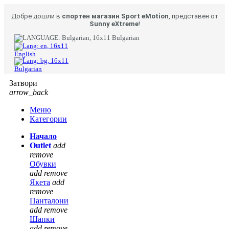
Добре дошли в
спортен магазин Sport eMotion
, представен от
Sunny eXtreme
!
Bulgarian
English
Bulgarian
Затвори
arrow_back
Меню
Категории
Начало
Outlet
add
remove
Обувки
add
remove
Якета
add
remove
Панталони
add
remove
Шапки
add
remove