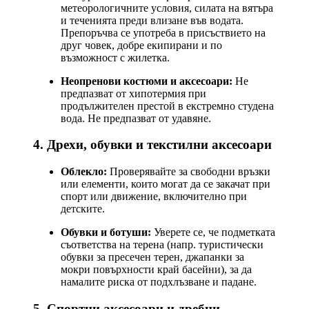
метеорологичните условия, силата на вятъра
и теченията преди влизане във водата.
Препоръчва се употреба в присъствието на
друг човек, добре екипирани и по
възможност с жилетка.
Неопренови костюми и аксесоари:
Не
предпазват от хипотермия при
продължителен престой в екстремно студена
вода. Не предпазват от удавяне.
4. Дрехи, обувки и текстилни аксесоари
Облекло:
Проверявайте за свободни връзки
или елементи, които могат да се закачат при
спорт или движение, включително при
детските.
Обувки и ботуши:
Уверете се, че подметката
съответства на терена (напр. туристически
обувки за пресечен терен, джапанки за
мокри повърхности край басейни), за да
намалите риска от подхлъзване и падане.
5. Спортни аксесоари и дребни