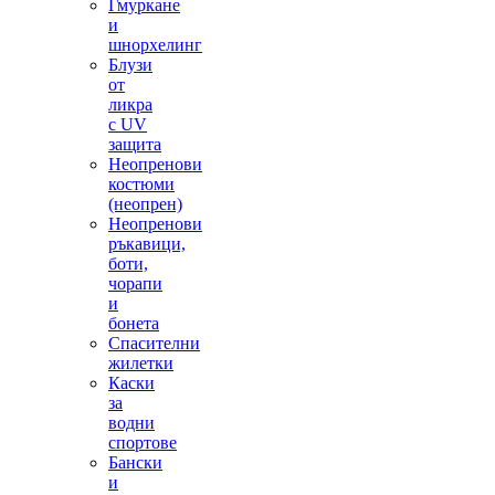
Гмуркане
и
шнорхелинг
Блузи
от
ликра
с UV
защита
Неопренови
костюми
(неопрен)
Неопренови
ръкавици,
боти,
чорапи
и
бонета
Спасителни
жилетки
Каски
за
водни
спортове
Бански
и