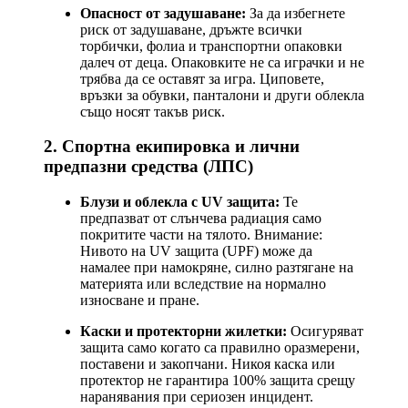
Опасност от задушаване:
За да избегнете
риск от задушаване, дръжте всички
торбички, фолиа и транспортни опаковки
далеч от деца. Опаковките не са играчки и не
трябва да се оставят за игра. Циповете,
връзки за обувки, панталони и други облекла
също носят такъв риск.
2. Спортна екипировка и лични
предпазни средства (ЛПС)
Блузи и облекла с UV защита:
Те
предпазват от слънчева радиация само
покритите части на тялото. Внимание:
Нивото на UV защита (UPF) може да
намалее при намокряне, силно разтягане на
материята или вследствие на нормално
износване и пране.
Каски и протекторни жилетки:
Осигуряват
защита само когато са правилно оразмерени,
поставени и закопчани. Никоя каска или
протектор не гарантира 100% защита срещу
наранявания при сериозен инцидент.