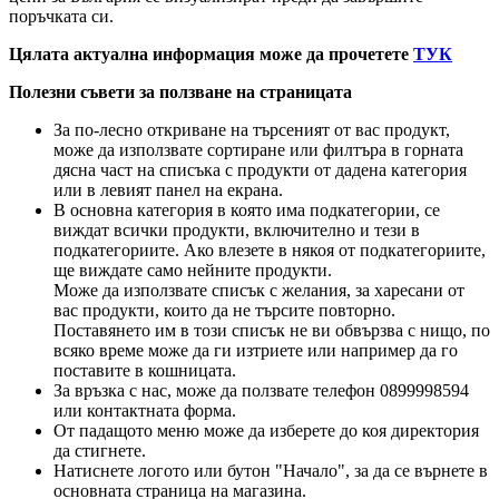
поръчката си.
Цялата актуална информация може да прочетете
ТУК
Полезни съвети за ползване на страницата
За по-лесно откриване на търсеният от вас продукт,
може да използвате сортиране или филтъра в горната
дясна част на списъка с продукти от дадена категория
или в левият панел на екрана.
В основна категория в която има подкатегории, се
виждат всички продукти, включително и тези в
подкатегориите. Ако влезете в някоя от подкатегориите,
ще виждате само нейните продукти.
Може да използвате списък с желания, за харесани от
вас продукти, които да не търсите повторно.
Поставянето им в този списък не ви обвързва с нищо, по
всяко време може да ги изтриете или например да го
поставите в кошницата.
За връзка с нас, може да ползвате телефон 0899998594
или контактната форма.
От падащото меню може да изберете до коя директория
да стигнете.
Натиснете логото или бутон "Начало", за да се върнете в
основната страница на магазина.