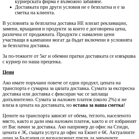
куриерската фирма е възможно забавяне.
Доставката при други условия не е безплатна и е за
сметка на клиента.
В условията за безплатна доставка НЕ влизат рекламации,
замени, връщания и продукти за които е договорена цена,
различна от продажната. Продукти с намалени цени
участващи в кампании могат да бъдат включени в условията
за безплатна доставка.
За по-тежките от 5кг и обемни пратки доставката се извършва
с куриер по наша преценка.
Цени
Ако имате поръчани повече от един продукт, цената на
транспорта е сумарна за цялата доставка. Сумата за експресна
доставка или доставка с фиксиран час се заплаща
допълнително. Сумата за наложен платеж (около 2%) и не
влиза в цената на доставката, но
остава за наша сметка
!
Цените на транспорта зависят от обема, теглото, населеното
място, както и дали има наложен платеж, както и от избраният
от Вас начин за доставка. Ако например до офис на Спиди,
цената е 3
€
, същата услуга до офис на Еконт е 6
€
. Актуалните
цени за България се визуализират преди да завършите