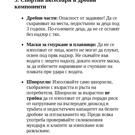
компоненти
Дребни части:
Опасност от задавяне! Да се
съхраняват на места, недостъпни за деца под
3 години. По-големите деца, да не се оставят
без надзор с тях.
Маски за гмуркане и плавници:
Да не се
използват от лица, които не могат да плуват,
освен под пряк надзор. Не скачайте във
водата с лицето надолу, докато носите маска,
за да избегнете нараняване и счупване на
плаката при удара с водата.
Шнорхели:
Използвайте само шнорхели,
съобразени с възрастта и ръста на
потребителя. Шнорхели за възрастни
не
трябва
да се използват от деца поради риск
от натрупване на въглероден диоксид в
тръбата и недостатъчен капацитет на белите
дробове за изтласкването му. Преди всяка
употреба проверявайте силиконовия
мундщук и клапите за износване или
разкъсване.