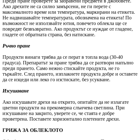
Преди пране проверете за забравени предмети в джобовете.
Ако дрехите не са силно замърсени, не ги перете с
максималното време или температура, маркирани на етикета.
Не надвишавайте температурата, обозначена на етикета! По
възможност не използвайте ютия, повечето облекла ще се
повредят безвъзвратно. Ако продуктът се нуждае от гладене,
гладете от обратната страна, без натискане.
Ръчно пране
Продукти винаги трябва да се перат в топла вода (30-40
градуса). Препаратът за пране трябва да се разтвори напълно
преди прането. Само нежно стискайте продукта, не го
търкайте. След прането, изплакнете продукта добре и оставете
да се изцеди или леко го изстискате, без усукване.
Изсушаване
Ако изсушавате дрехи на открито, опитайте да не излагате
цветни продукти на прекомерна слънчева светлина. При
изсушаване на закрито, уверете се, че стаята е добре
проветрена. Поставете хоризонтално плетените дрехи.
ГРИЖА ЗА ОБЛЕКЛОТО