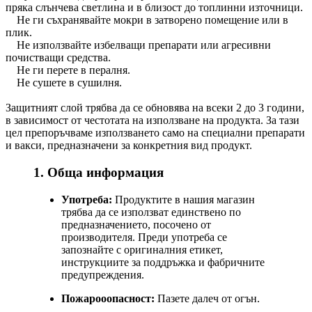
пряка слънчева светлина и в близост до топлинни източници.
Не ги съхранявайте мокри в затворено помещение или в
плик.
Не използвайте избелващи препарати или агресивни
почистващи средства.
Не ги перете в пералня.
Не сушете в сушилня.
Защитният слой трябва да се обновява на всеки 2 до 3 години,
в зависимост от честотата на използване на продукта. За тази
цел препоръчваме използването само на специални препарати
и вакси, предназначени за конкретния вид продукт.
1. Обща информация
Употреба:
Продуктите в нашия магазин
трябва да се използват единствено по
предназначението, посочено от
производителя. Преди употреба се
запознайте с оригиналния етикет,
инструкциите за поддръжка и фабричните
предупреждения.
Пожарооопасност:
Пазете далеч от огън.