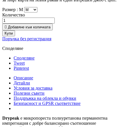
Размер :
М
Количество

Добавяне към количката
Купи
Поръчка без регистрация
Споделяне
Споделяне
Tweet
Pinterest
Описание
Детайли
Условия за доставка
Полезни съвети
Поддръжка на облекла и обувки
Безопасност и GPSR съответствие
Drypeak
е микропореста полиуретанова перманентна
импрегнация с добре балансирано съотношение