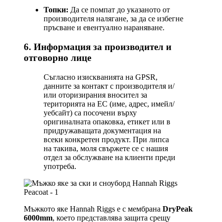
Топки:
Да се помпат до указаното от
производителя налягане, за да се избегне
пръсване и евентуално нараняване.
6. Информация за производител и
отговорно лице
Съгласно изискванията на GPSR,
данните за контакт с производителя и/
или оторизирания вносител за
територията на ЕС (име, адрес, имейл/
уебсайт) са посочени върху
оригиналната опаковка, етикет или в
придружаващата документация на
всеки конкретен продукт. При липса
на такива, моля свържете се с нашия
отдел за обслужване на клиенти преди
употреба.
Мъжкото яке Hannah Riggs е с мембрана
DryPeak
6000mm
, което представлява защита срещу