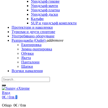
Уиндсърф гикове
Уиндсърф мачти
Уиндсърф платна
Уиндсърф дъски
Калъфи
SUP и уиндсърф комплекти
Протектори и наколенки
Туризъм и други спортове
Употребявано оборудване
Разпродажба (Outlet)
add
remove
Екипировка
Зимна екипировка
Обувки
Якета
Панталони
Шапки
Всички намаления
Вход
0€ / 0лв
0
Общо
0€ / 0лв