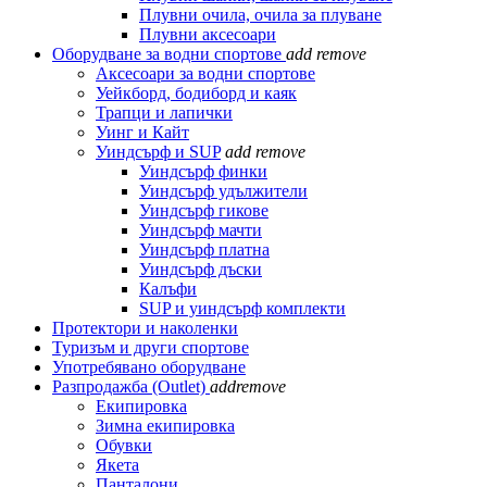
Плувни очила, очила за плуване
Плувни аксесоари
Оборудване за водни спортове
add
remove
Аксесоари за водни спортове
Уейкборд, бодиборд и каяк
Трапци и лапички
Уинг и Кайт
Уиндсърф и SUP
add
remove
Уиндсърф финки
Уиндсърф удължители
Уиндсърф гикове
Уиндсърф мачти
Уиндсърф платна
Уиндсърф дъски
Калъфи
SUP и уиндсърф комплекти
Протектори и наколенки
Туризъм и други спортове
Употребявано оборудване
Разпродажба (Outlet)
add
remove
Екипировка
Зимна екипировка
Обувки
Якета
Панталони