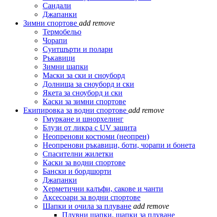
Сандали
Джапанки
Зимни спортове
add
remove
Термобельо
Чорапи
Суитшърти и полари
Ръкавици
Зимни шапки
Маски за ски и сноуборд
Долнища за сноуборд и ски
Якета за сноуборд и ски
Каски за зимни спортове
Екипировка за водни спортове
add
remove
Гмуркане и шнорхелинг
Блузи от ликра с UV защита
Неопренови костюми (неопрен)
Неопренови ръкавици, боти, чорапи и бонета
Спасителни жилетки
Каски за водни спортове
Бански и бордшорти
Джапанки
Херметични калъфи, сакове и чанти
Аксесоари за водни спортове
Шапки и очила за плуване
add
remove
Плувни шапки, шапки за плуване