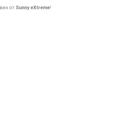
авен от
Sunny eXtreme
!