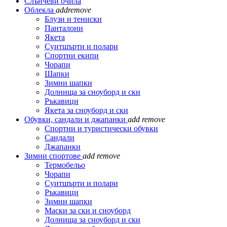
Слънчеви очила
Облекла
add
remove
Блузи и тениски
Панталони
Якета
Суитшърти и полари
Спортни екипи
Чорапи
Шапки
Зимни шапки
Долнища за сноуборд и ски
Ръкавици
Якета за сноуборд и ски
Обувки, сандали и джапанки
add
remove
Спортни и туристически обувки
Сандали
Джапанки
Зимни спортове
add
remove
Термобельо
Чорапи
Суитшърти и полари
Ръкавици
Зимни шапки
Маски за ски и сноуборд
Долнища за сноуборд и ски