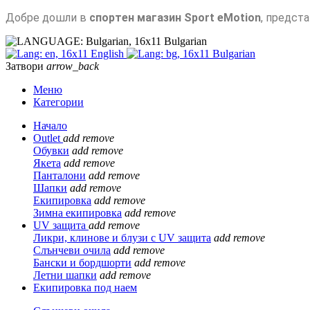
Добре дошли в
спортен магазин Sport eMotion
, предст
Bulgarian
English
Bulgarian
Затвори
arrow_back
Меню
Категории
Начало
Outlet
add
remove
Обувки
add
remove
Якета
add
remove
Панталони
add
remove
Шапки
add
remove
Екипировка
add
remove
Зимна екипировка
add
remove
UV защита
add
remove
Ликри, клинове и блузи с UV защита
add
remove
Слънчеви очила
add
remove
Бански и бордшорти
add
remove
Летни шапки
add
remove
Екипировка под наем