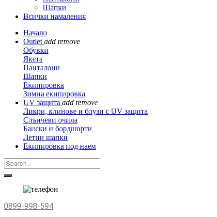
Шапки
Всички намаления
Начало
Outlet
add
remove
Обувки
Якета
Панталони
Шапки
Екипировка
Зимна екипировка
UV защита
add
remove
Ликри, клинове и блузи с UV защита
Слънчеви очила
Бански и бордшорти
Летни шапки
Екипировка под наем
0899-998-594