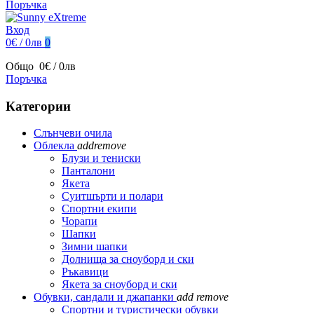
Поръчка
Вход
0€ / 0лв
0
Общо
0€ / 0лв
Поръчка
Категории
Слънчеви очила
Облекла
add
remove
Блузи и тениски
Панталони
Якета
Суитшърти и полари
Спортни екипи
Чорапи
Шапки
Зимни шапки
Долнища за сноуборд и ски
Ръкавици
Якета за сноуборд и ски
Обувки, сандали и джапанки
add
remove
Спортни и туристически обувки