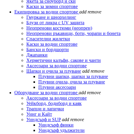
Якета за сноуборд и ски
Каски за зимни спортове
Екипировка за водни спортове
add
remove
Гмуркане и шнорхелинг
Блузи от ликра с UV защита
Неопренови костюми (неопрен)
Неопренови ръкавици, боти, чорапи и бонета
Спасителни жилетки
Каски за водни спортове
Бански и бордшорти
Джапанки
Херметични калъфи, сакове и чанти
Аксесоари за водни спортове
Шапки и очила за плуване
add
remove
Плувни шапки, шапки за плуване
Плувни очила, очила за плуване
Плувни аксесоари
Оборудване за водни спортове
add
remove
Аксесоари за водни спортове
Уейкборд, бодиборд и каяк
Трапци и лапички
Уинг и Кайт
Уиндсърф и SUP
add
remove
Уиндсърф финки
Уиндсърф удължители