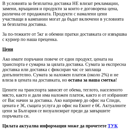
В условията за безплатна доставка НЕ влизат рекламации,
замени, връщания и продукти за които е договорена цена,
различна от продажната. Продукти с намалени цени
участващи в кампании могат да бъдат включени в условията
за безплатна доставка.
За по-тежките от 5кг и обемни пратки доставката се извършва
с куриер по наша преценка.
Цени
Ако имате поръчани повече от един продукт, цената на
транспорта е сумарна за цялата доставка. Сумата за експресна
доставка или доставка с фиксиран час се заплаща
допълнително. Сумата за наложен платеж (около 2%) и не
влиза в цената на доставката, но
остава за наша сметка
!
Цените на транспорта зависят от обема, теглото, населеното
място, както и дали има наложен платеж, както и от избраният
от Вас начин за доставка. Ако например до офис на Спиди,
цената е 3
€
, същата услуга до офис на Еконт е 6
€
. Актуалните
цени за България се визуализират преди да завършите
поръчката си.
Цялата актуална информация може да прочетете
ТУК