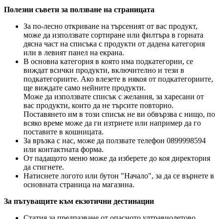
Полезни съвети за ползване на страницата
За по-лесно откриване на търсеният от вас продукт,
може да използвате сортиране или филтъра в горната
дясна част на списъка с продукти от дадена категория
или в левият панел на екрана.
В основна категория в която има подкатегории, се
виждат всички продукти, включително и тези в
подкатегориите. Ако влезете в някоя от подкатегориите,
ще виждате само нейните продукти.
Може да използвате списък с желания, за харесани от
вас продукти, които да не търсите повторно.
Поставянето им в този списък не ви обвързва с нищо, по
всяко време може да ги изтриете или например да го
поставите в кошницата.
За връзка с нас, може да ползвате телефон 0899998594
или контактната форма.
От падащото меню може да изберете до коя директория
да стигнете.
Натиснете логото или бутон "Начало", за да се върнете в
основната страница на магазина.
За пътуващите към екзотични дестинации
Статия за предпазване от опасното ултравиолетово