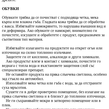
ОБУВКИ
Обувките трябва да се почистват с подходяща четка, мека
кърпа или влажна гъба. Гладката кожа трябва да се обработва
с вакса. Избягвайте намокрянето, то нарушава външния вид и
ги деформира. Ако обувките се намокрят, внимателно ги
почистете, изсушите и обработете с продукт, предназначен за
съответния тип материя.
Избягвайте излагането на продуктите на открит огън или
източници на силно топлинно излъчване.
Защитете ги от киселини, алкалоиди и други химикали.
Ако продуктът влезе в контакт с химикали, почистете го
веднага с топла вода и възстановете защитния слой със
специализиран препарат.
Не оставяйте продукта на пряка слънчева светлина, особено
зад стъкло на автомобил.
Използвайте мека четка или гъба с вода, за да отстраните
суха мръсотия.
Сушете ги в добре проветрено помещение, без излагане на
пряка слънчева светлина и в близост до топлинни източници.
Не ги съхранявайте мокри в затворено помещение или в
плик.