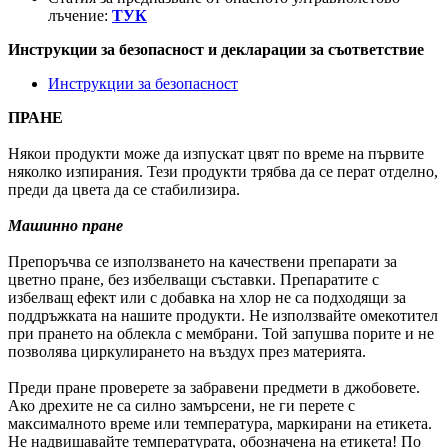
лъчение:
ТУК
Инструкции за безопасност и декларации за съответствие
Инструкции за безопасност
ПРАНЕ
Някои продукти може да изпускат цвят по време на първите
няколко изпирания. Тези продукти трябва да се перат отделно,
преди да цвета да се стабилизира.
Машинно пране
Препоръчва се използването на качествени препарати за
цветно пране, без избелващи съставки. Препаратите с
избелващ ефект или с добавка на хлор не са подходящи за
поддръжката на нашите продукти. Не използвайте омекотител
при прането на облекла с мембрани. Той запушва порите и не
позволява циркулирането на въздух през материята.
Преди пране проверете за забравени предмети в джобовете.
Ако дрехите не са силно замърсени, не ги перете с
максималното време или температура, маркирани на етикета.
Не надвишавайте температурата, обозначена на етикета! По