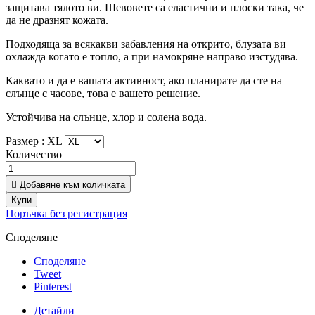
защитава тялото ви. Шевовете са еластични и плоски така, че
да не дразнят кожата.
Подходяща за всякакви забавления на открито, блузата ви
охлажда когато е топло, а при намокряне направо изстудява.
Каквато и да е вашата активност, ако планирате да сте на
слънце с часове, това е вашето решение.
Устойчива на слънце, хлор и солена вода.
Размер :
XL
Количество

Добавяне към количката
Купи
Поръчка без регистрация
Споделяне
Споделяне
Tweet
Pinterest
Детайли