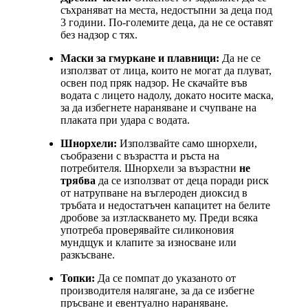
съхраняват на места, недостъпни за деца под
3 години. По-големите деца, да не се оставят
без надзор с тях.
Маски за гмуркане и плавници:
Да не се
използват от лица, които не могат да плуват,
освен под пряк надзор. Не скачайте във
водата с лицето надолу, докато носите маска,
за да избегнете нараняване и счупване на
плаката при удара с водата.
Шнорхели:
Използвайте само шнорхели,
съобразени с възрастта и ръста на
потребителя. Шнорхели за възрастни
не
трябва
да се използват от деца поради риск
от натрупване на въглероден диоксид в
тръбата и недостатъчен капацитет на белите
дробове за изтласкването му. Преди всяка
употреба проверявайте силиконовия
мундщук и клапите за износване или
разкъсване.
Топки:
Да се помпат до указаното от
производителя налягане, за да се избегне
пръсване и евентуално нараняване.