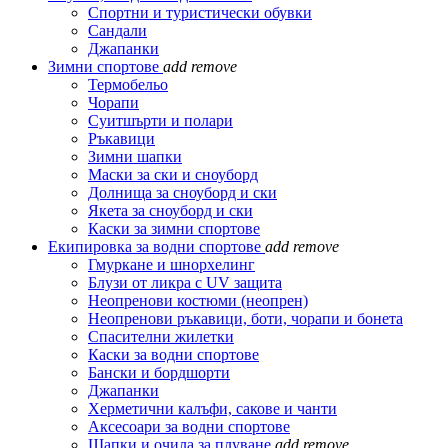
Спортни и туристически обувки
Сандали
Джапанки
Зимни спортове
add
remove
Термобельо
Чорапи
Суитшърти и полари
Ръкавици
Зимни шапки
Маски за ски и сноуборд
Долнища за сноуборд и ски
Якета за сноуборд и ски
Каски за зимни спортове
Екипировка за водни спортове
add
remove
Гмуркане и шнорхелинг
Блузи от ликра с UV защита
Неопренови костюми (неопрен)
Неопренови ръкавици, боти, чорапи и бонета
Спасителни жилетки
Каски за водни спортове
Бански и бордшорти
Джапанки
Херметични калъфи, сакове и чанти
Аксесоари за водни спортове
Шапки и очила за плуване
add
remove