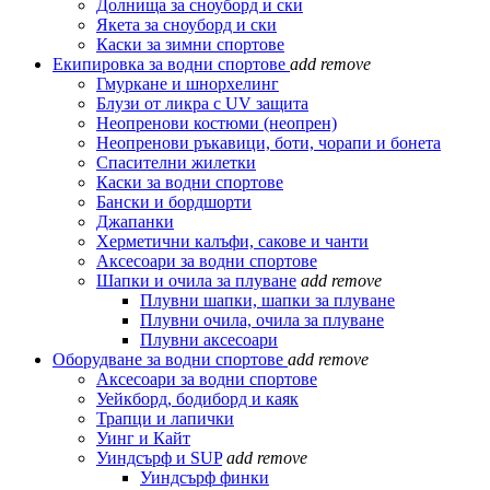
Долнища за сноуборд и ски
Якета за сноуборд и ски
Каски за зимни спортове
Екипировка за водни спортове
add
remove
Гмуркане и шнорхелинг
Блузи от ликра с UV защита
Неопренови костюми (неопрен)
Неопренови ръкавици, боти, чорапи и бонета
Спасителни жилетки
Каски за водни спортове
Бански и бордшорти
Джапанки
Херметични калъфи, сакове и чанти
Аксесоари за водни спортове
Шапки и очила за плуване
add
remove
Плувни шапки, шапки за плуване
Плувни очила, очила за плуване
Плувни аксесоари
Оборудване за водни спортове
add
remove
Аксесоари за водни спортове
Уейкборд, бодиборд и каяк
Трапци и лапички
Уинг и Кайт
Уиндсърф и SUP
add
remove
Уиндсърф финки