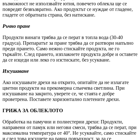
възможност не използвайте ютия, повечето облекла ще се
повредят безвъзвратно. Ако продуктът се нуждае от гладене,
гладете от обратната страна, без натискане.
Ръчно пране
Продукти винаги трябва да се перат в топла вода (30-40
градуса). Препаратът за пране трябва да се разтвори напълно
преди прането. Само нежно стискайте продукта, не го
търкайте. След прането, изплакнете продукта добре и оставете
да се изцеди или леко го изстискате, без усукване.
Изсушаване
Ако изсушавате дрехи на открито, опитайте да не излагате
цветни продукти на прекомерна слънчева светлина. При
изсушаване на закрито, уверете се, че стаята е добре
проветрена. Поставете хоризонтално плетените дрехи.
ГРИЖА ЗА ОБЛЕКЛОТО
Обработка на памучни и полиестерни дрехи: Продукти,
направени от памук или негови смеси, трябва да се перат, при
максимална температура от 40°. Не усуквайте, само стискайте
и след това изсушете на равна повърхност, за да се