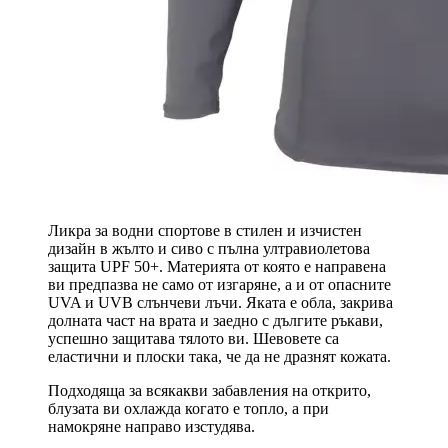
Ликра за водни спортове в стилен и изчистен
дизайн в жълто и сиво с пълна ултравиолетова
защита UPF 50+.
Материята от която е направена
ви предпазва не само от изгаряне, а и от опасните
UVA и UVB слънчеви лъчи. Яката е обла, закрива
долната част на врата и заедно с дългите ръкави,
успешно защитава тялото ви. Шевовете са
еластични и плоски така, че да не дразнят кожата.
Подходяща за всякакви забавления на открито,
блузата ви охлажда когато е топло, а при
намокряне направо изстудява.