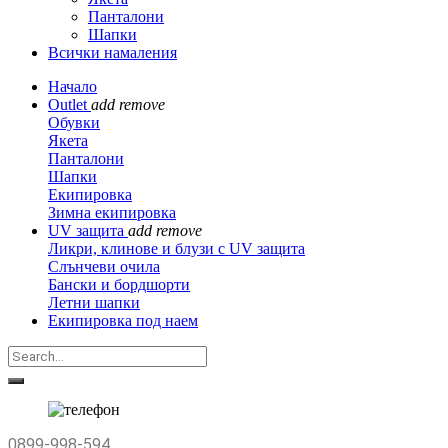
Панталони
Шапки
Всички намаления
Начало
Outlet
add
remove
Обувки
Якета
Панталони
Шапки
Екипировка
Зимна екипировка
UV защита
add
remove
Ликри, клинове и блузи с UV защита
Слънчеви очила
Бански и бордшорти
Летни шапки
Екипировка под наем
0899-998-594