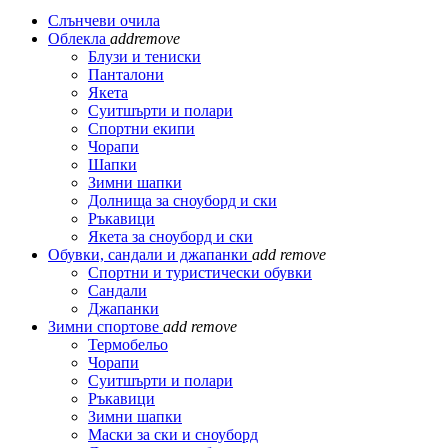
Слънчеви очила
Облекла
add
remove
Блузи и тениски
Панталони
Якета
Суитшърти и полари
Спортни екипи
Чорапи
Шапки
Зимни шапки
Долнища за сноуборд и ски
Ръкавици
Якета за сноуборд и ски
Обувки, сандали и джапанки
add
remove
Спортни и туристически обувки
Сандали
Джапанки
Зимни спортове
add
remove
Термобельо
Чорапи
Суитшърти и полари
Ръкавици
Зимни шапки
Маски за ски и сноуборд