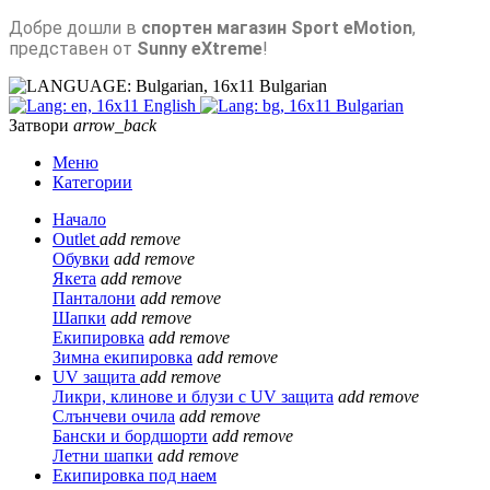
Добре дошли в
спортен магазин Sport eMotion
,
представен от
Sunny eXtreme
!
Bulgarian
English
Bulgarian
Затвори
arrow_back
Меню
Категории
Начало
Outlet
add
remove
Обувки
add
remove
Якета
add
remove
Панталони
add
remove
Шапки
add
remove
Екипировка
add
remove
Зимна екипировка
add
remove
UV защита
add
remove
Ликри, клинове и блузи с UV защита
add
remove
Слънчеви очила
add
remove
Бански и бордшорти
add
remove
Летни шапки
add
remove
Екипировка под наем