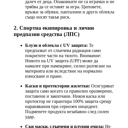
далеч от деца. Опаковките не са играчки и не
трябва да се оставят за игра. Циповете,
връзки за обувки, панталони и други облекла
също носят такъв риск.
2. Спортна екипировка и лични
предпазни средства (ЛПС)
Блузи и облекла с UV защита:
Те
предпазват от слънчева радиация само
покритите части на тялото. Внимание:
Нивото на UV защита (UPF) може да
намалее при намокряне, силно разтягане на
материята или вследствие на нормално
износване и пране.
Каски и протекторни жилетки:
Осигуряват
защита само когато са правилно оразмерени,
поставени и закопчани. Никоя каска или
протектор не гарантира 100% защита срещу
наранявания при сериозен инцидент.
Подменете продукта незабавно след силен
удар.
Ски маски, слънчеви и плувни очила:
Не