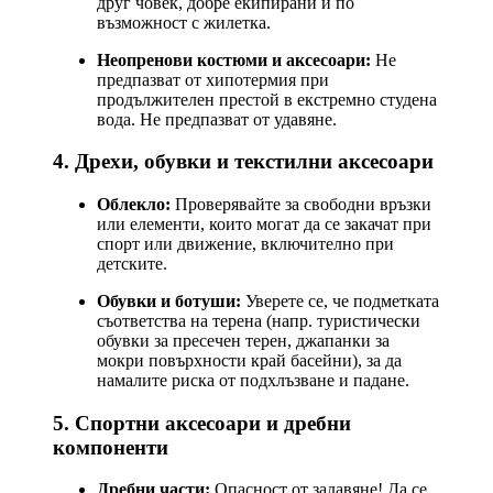
друг човек, добре екипирани и по
възможност с жилетка.
Неопренови костюми и аксесоари:
Не
предпазват от хипотермия при
продължителен престой в екстремно студена
вода. Не предпазват от удавяне.
4. Дрехи, обувки и текстилни аксесоари
Облекло:
Проверявайте за свободни връзки
или елементи, които могат да се закачат при
спорт или движение, включително при
детските.
Обувки и ботуши:
Уверете се, че подметката
съответства на терена (напр. туристически
обувки за пресечен терен, джапанки за
мокри повърхности край басейни), за да
намалите риска от подхлъзване и падане.
5. Спортни аксесоари и дребни
компоненти
Дребни части:
Опасност от задавяне! Да се