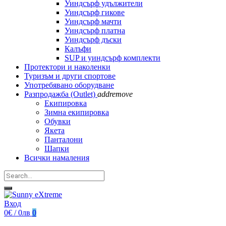
Уиндсърф удължители
Уиндсърф гикове
Уиндсърф мачти
Уиндсърф платна
Уиндсърф дъски
Калъфи
SUP и уиндсърф комплекти
Протектори и наколенки
Туризъм и други спортове
Употребявано оборудване
Разпродажба (Outlet)
add
remove
Екипировка
Зимна екипировка
Обувки
Якета
Панталони
Шапки
Всички намаления
Вход
0€ / 0лв
0