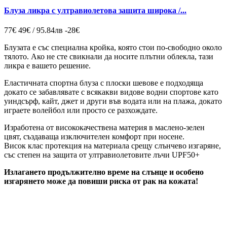
Блуза ликра с ултравиолетова защита широка /...
77€
49€ / 95.84лв
-28€
Блузата е със специална кройка, която стои по-свободно около
тялото. Ако не сте свикнали да носите плътни облекла, тази
ликра е вашето решение.
Еластичната спортна блуза с плоски шевове е подходяща
докато се забавлявате с всякакви видове водни спортове като
уиндсърф, кайт, джет и други във водата или на плажа, докато
играете волейбол или просто се разхождате.
Изработена от висококачествена материя в маслено-зелен
цвят, създаваща изключителен комфорт при носене.
Висок клас протекция на материала срещу слънчево изгаряне,
със степен на защита от ултравиолетовите лъчи UPF50+
Излагането продължително време на слънце и особено
изгарянето може да повиши риска от рак на кожата!