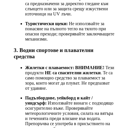
са предназначени за директно гледане към
слънцето или за защита срещу изкуствени
източници на UV лъчи.
Туристически щеки:
Не използвайте за
понасяне на пълното тегло на тялото при
опасни преходи; проверявайте заключващите
механизми.
3. Водни спортове и плавателни
средства
Жилетки с плаваемост:
ВНИМАНИЕ!
Тези
продукти
НЕ са спасителни жилетки
. Те са
само помощно средство за плаваемост за
хора, които могат да плуват. Не предпазват
от удавяне.
Падълбордове, уейкборд и кайт /
уиндсърф:
Използвайте винаги с подходящо
осигурително въже. Проверявайте
метеорологичните условия, силата на вятъра
и теченията преди влизане във водата.
Препоръчва се употреба в присъствието на