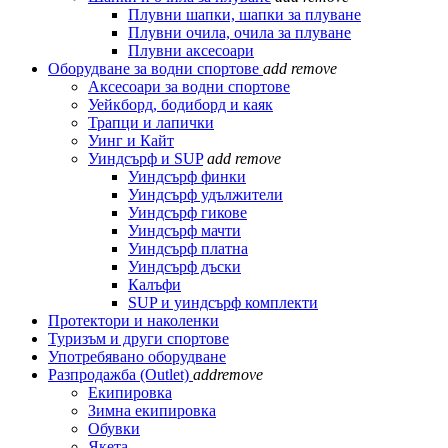
Плувни шапки, шапки за плуване
Плувни очила, очила за плуване
Плувни аксесоари
Оборудване за водни спортове
add
remove
Аксесоари за водни спортове
Уейкборд, бодиборд и каяк
Трапци и лапички
Уинг и Кайт
Уиндсърф и SUP
add
remove
Уиндсърф финки
Уиндсърф удължители
Уиндсърф гикове
Уиндсърф мачти
Уиндсърф платна
Уиндсърф дъски
Калъфи
SUP и уиндсърф комплекти
Протектори и наколенки
Туризъм и други спортове
Употребявано оборудване
Разпродажба (Outlet)
add
remove
Екипировка
Зимна екипировка
Обувки
Якета