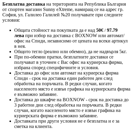
Безплатна доставка
на територията на Република България
от спортен магазин Sunny eXtreme, намиращ се на адрес гр.
София, ул. Галилео Галилей №20 получавате при следните
условия:
Общата стойност на покупката да е над
50
€
97.79
/
лева
при избор на доставка с BOXNOW или автомат/
офис на Спиди
, независимо от цената на всеки артикул
в нея.
Общото тегло (реално или обемно), да не надвърля 5кг.
При по-обемни пратки, безплатните доставки се
получават в уточнен с Вас офис на куриерска фирма,
избрана според специфичните и условия.
Доставка до офис или автомат на куриерска фирма
Спиди - срок на доставка един работен ден след
обработка на поръчката. В редки случаи, когато
населеното място е извън графика на куриерската фирма
е възможно забавяне.
Доставка до шкафче на
BOXNOW
- срок на доставка до
3 работни дни след обработка на поръчката. В редки
случаи, когато населеното място е извън графика на
куриерската фирма е възможно забавяне.
Доставката при други условия не е безплатна и е за
сметка на клиента.