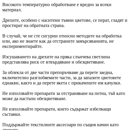
Високото температурно обработване е вредно за всеки
материал.
Дрехите, особено с наситени тъмни цветове, се перат, гладят и
простират на обратната страна.
В случай, че не сте сигурни относно методите на обработка
или, ако не знаете как да отстраните замърсяванията, не
експериментирайте.
Изсушаването на дрехите на пряка слънчева светлина
представлява риск от втвърдяване и обезцветяване.
За облекла от две части препоръчваме да перете заедна,
включително разглобяемите части, за да запазите цветовете
еднакви, както и да перете якета с прикачените им качулки.
Не използвайте препарати за отстраняване на петна, тъй като
може да настъпи обезцветяване.
Не използвайте препарати, които съдържат избелващи
съставки.
Поддържайте текстилните аксесоари по същия начин като
дрехите.