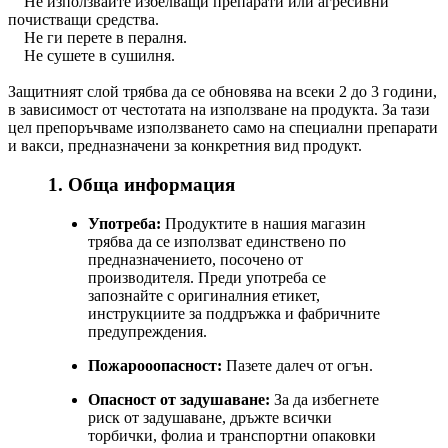
Не използвайте избелващи препарати или агресивни
почистващи средства.
Не ги перете в пералня.
Не сушете в сушилня.
Защитният слой трябва да се обновява на всеки 2 до 3 години,
в зависимост от честотата на използване на продукта. За тази
цел препоръчваме използването само на специални препарати
и вакси, предназначени за конкретния вид продукт.
1. Обща информация
Употреба:
Продуктите в нашия магазин
трябва да се използват единствено по
предназначението, посочено от
производителя. Преди употреба се
запознайте с оригиналния етикет,
инструкциите за поддръжка и фабричните
предупреждения.
Пожарооопасност:
Пазете далеч от огън.
Опасност от задушаване:
За да избегнете
риск от задушаване, дръжте всички
торбички, фолиа и транспортни опаковки