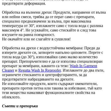
предотврати деформация.
Обработка на вълнени дрехи: Продукти, направени от вълна
или нейни смеси, трябва да се перат само с препарати,
специално предназначени за вълна, при максимална
температура от 30°, изплакнете само с топла вода с разлика
максимум 4°. Не усуквайте, само стискайте и след това
изсушете на равна повърхност.
Не окачайте или не слагайте в сушилня!
Обработка на дрехи с водоустойчива мембрана: Преди да
изперете дрехите си, затворете напълно циповете. Перете с
топла вода (до 30°), използвайки само малко количество
препарат. Препоръчително е да се използва специализиран
препарат за мембрани, каквито са тези:
Wash In Garment
Cleaner
и
Regatta Wash In Reproofer
. Изплакнете до два пъти,
ограничете стискането и центрофугирането, за да
предотвратите набраздяването на дрехите.
Не използвайте продукти, които съдържат омекотители,
препарати против петна или такива за избелване, тъй като
тези вещества намаляват функционалните свойства на
облеклото.
Съвети и препоръки