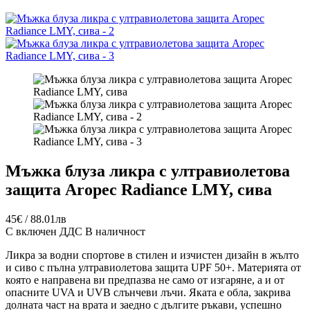
Мъжка блуза ликра с ултравиолетова
защита Aropec Radiance LMY, сива
45€ / 88.01лв
С включен ДДС
В наличност
Ликра за водни спортове в стилен и изчистен дизайн в жълто
и сиво с пълна ултравиолетова защита UPF 50+.
Материята от
която е направена ви предпазва не само от изгаряне, а и от
опасните UVA и UVB слънчеви лъчи. Яката е обла, закрива
долната част на врата и заедно с дългите ръкави, успешно