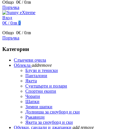
Общо
0€ / 0лв
Поръчка
Вход
0€ / 0лв
0
Общо
0€ / 0лв
Поръчка
Категории
Слънчеви очила
Облекла
add
remove
Блузи и тениски
Панталони
Якета
Суитшърти и полари
Спортни екипи
Чорапи
Шапки
Зимни шапки
Долнища за сноуборд и ски
Ръкавици
Якета за сноуборд и ски
Обувки, сандали и джапанки
add
remove