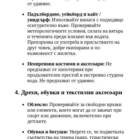
от удавяне.
Падълбордове, уейкборд и кайт /
уиндсърф:
Използвайте винаги с подходящо
осигурително въже. Проверявайте
метеорологичните условия, силата на вятъра
и теченията преди влизане във водата.
Препоръчва се употреба в присъствието на
друг човек, добре екипирани и по
възможност с жилетка.
Неопренови костюми и аксесоари:
Не
предпазват от хипотермия при
продължителен престой в екстремно студена
вода. Не предпазват от удавяне.
4. Дрехи, обувки и текстилни аксесоари
Облекло:
Проверявайте за свободни връзки
или елементи, които могат да се закачат при
спорт или движение, включително при
детските.
Обувки и ботуши:
Уверете се, че подметката
съответства на терена (напр. туристически