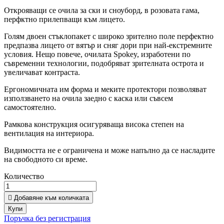
Открояващи се очила за ски и сноуборд, в розовата гама,
перфктно прилепващи към лицето.
Голям двоен стъклопакет с широко зрително поле перфектно
предпазва лицето от вятър и сняг дори при най-екстремните
условия. Нещо повече, очилата Spokey, изработени по
съвременни технологии, подобряват зрителната острота и
увеличават контраста.
Ергономичната им форма и меките протектори позволяват
използването на очила заедно с каска или съвсем
самостоятелно.
Рамкова конструкция осигуряваща висока степен на
вентилация на интериора.
Видимостта не е ограничена и може напълно да се насладите
на свободното си време.
Количество

Добавяне към количката
Купи
Поръчка без регистрация