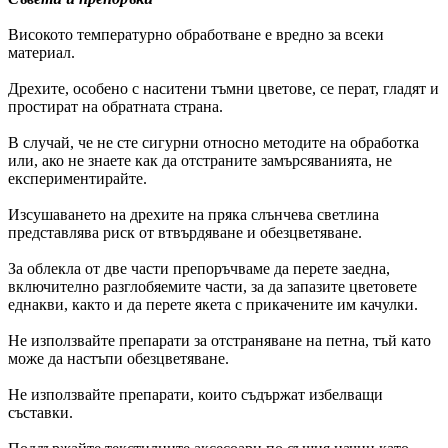
Високото температурно обработване е вредно за всеки
материал.
Дрехите, особено с наситени тъмни цветове, се перат, гладят и
простират на обратната страна.
В случай, че не сте сигурни относно методите на обработка
или, ако не знаете как да отстраните замърсяванията, не
експериментирайте.
Изсушаването на дрехите на пряка слънчева светлина
представлява риск от втвърдяване и обезцветяване.
За облекла от две части препоръчваме да перете заедна,
включително разглобяемите части, за да запазите цветовете
еднакви, както и да перете якета с прикачените им качулки.
Не използвайте препарати за отстраняване на петна, тъй като
може да настъпи обезцветяване.
Не използвайте препарати, които съдържат избелващи
съставки.