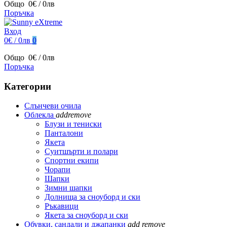
Общо
0€ / 0лв
Поръчка
Вход
0€ / 0лв
0
Общо
0€ / 0лв
Поръчка
Категории
Слънчеви очила
Облекла
add
remove
Блузи и тениски
Панталони
Якета
Суитшърти и полари
Спортни екипи
Чорапи
Шапки
Зимни шапки
Долнища за сноуборд и ски
Ръкавици
Якета за сноуборд и ски
Обувки, сандали и джапанки
add
remove