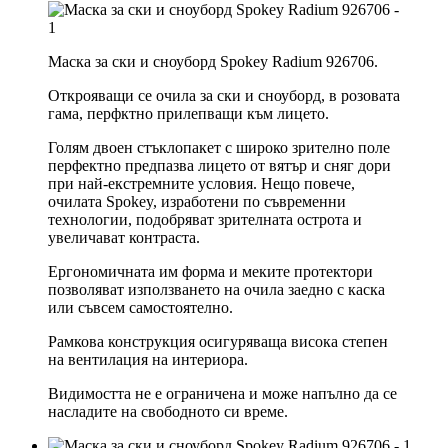
Маска за ски и сноуборд Spokey Radium 926706.
Открояващи се очила за ски и сноуборд, в розовата
гама, перфктно прилепващи към лицето.
Голям двоен стъклопакет с широко зрително поле
перфектно предпазва лицето от вятър и сняг дори
при най-екстремните условия. Нещо повече,
очилата Spokey, изработени по съвременни
технологии, подобряват зрителната острота и
увеличават контраста.
Ергономичната им форма и меките протектори
позволяват използването на очила заедно с каска
или съвсем самостоятелно.
Рамкова конструкция осигуряваща висока степен
на вентилация на интериора.
Видимостта не е ограничена и може напълно да се
насладите на свободното си време.