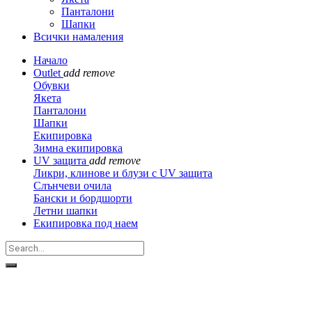
Панталони
Шапки
Всички намаления
Начало
Outlet
add
remove
Обувки
Якета
Панталони
Шапки
Екипировка
Зимна екипировка
UV защита
add
remove
Ликри, клинове и блузи с UV защита
Слънчеви очила
Бански и бордшорти
Летни шапки
Екипировка под наем