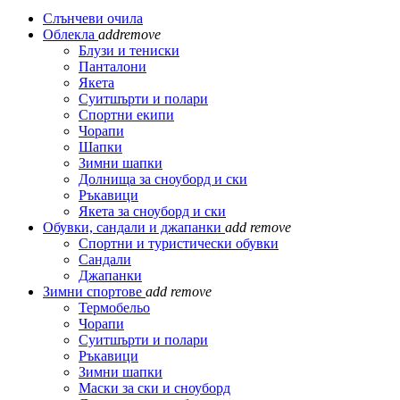
Слънчеви очила
Облекла
add
remove
Блузи и тениски
Панталони
Якета
Суитшърти и полари
Спортни екипи
Чорапи
Шапки
Зимни шапки
Долнища за сноуборд и ски
Ръкавици
Якета за сноуборд и ски
Обувки, сандали и джапанки
add
remove
Спортни и туристически обувки
Сандали
Джапанки
Зимни спортове
add
remove
Термобельо
Чорапи
Суитшърти и полари
Ръкавици
Зимни шапки
Маски за ски и сноуборд