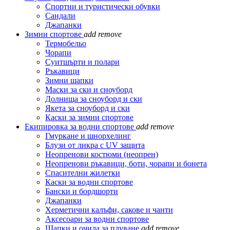
Спортни и туристически обувки
Сандали
Джапанки
Зимни спортове
add
remove
Термобельо
Чорапи
Суитшърти и полари
Ръкавици
Зимни шапки
Маски за ски и сноуборд
Долнища за сноуборд и ски
Якета за сноуборд и ски
Каски за зимни спортове
Екипировка за водни спортове
add
remove
Гмуркане и шнорхелинг
Блузи от ликра с UV защита
Неопренови костюми (неопрен)
Неопренови ръкавици, боти, чорапи и бонета
Спасителни жилетки
Каски за водни спортове
Бански и бордшорти
Джапанки
Херметични калъфи, сакове и чанти
Аксесоари за водни спортове
Шапки и очила за плуване
add
remove