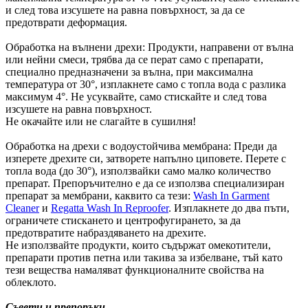
и след това изсушете на равна повърхност, за да се
предотврати деформация.
Обработка на вълнени дрехи: Продукти, направени от вълна
или нейни смеси, трябва да се перат само с препарати,
специално предназначени за вълна, при максимална
температура от 30°, изплакнете само с топла вода с разлика
максимум 4°. Не усуквайте, само стискайте и след това
изсушете на равна повърхност.
Не окачайте или не слагайте в сушилня!
Обработка на дрехи с водоустойчива мембрана: Преди да
изперете дрехите си, затворете напълно циповете. Перете с
топла вода (до 30°), използвайки само малко количество
препарат. Препоръчително е да се използва специализиран
препарат за мембрани, каквито са тези:
Wash In Garment
Cleaner
и
Regatta Wash In Reproofer
. Изплакнете до два пъти,
ограничете стискането и центрофугирането, за да
предотвратите набраздяването на дрехите.
Не използвайте продукти, които съдържат омекотители,
препарати против петна или такива за избелване, тъй като
тези вещества намаляват функционалните свойства на
облеклото.
Съвети и препоръки