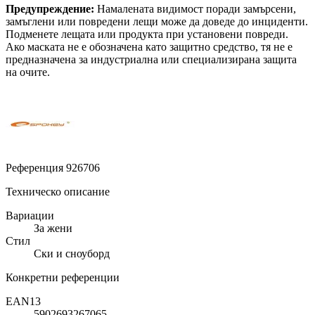
Предупреждение:
Намалената видимост поради замърсени,
замъглени или повредени лещи може да доведе до инциденти.
Подменете лещата или продукта при установени повреди.
Ако маската не е обозначена като защитно средство, тя не е
предназначена за индустриална или специализирана защита
на очите.
Референция
926706
Техническо описание
Вариации
За жени
Стил
Ски и сноуборд
Конкретни референции
EAN13
5902693267065