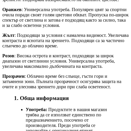
Оранжев
: Универсална употреба. Популярен цвят за спортни
очила поради своят голям цветови обхват. Пропуска по-широк
спектър от светлина и затова е подходящ както за силно, така
и за слабо осветени условия.
Жълт
: Подходящи за условия с намалена видимост. Увеличава
контраста и яснотата на зрението. Подходящи са за частично
слънчево до облачно време.
Розов
: Висока острота и контраст, подходящи за широк
диапазон от светлинни условия. Универсална употреба,
увеличава максимално дълбочината на контраста.
Прозрачен
: Облачно време без слънце, гъсти гори и
затъмнени зони. Пълната прозрачност осигурява защита на
очите и улеснява зрението дори при слаба осветеност.
1. Обща информация
Употреба:
Продуктите в нашия магазин
трябва да се използват единствено по
предназначението, посочено от
производителя. Преди употреба се
запознайте с оригиналния етикет,