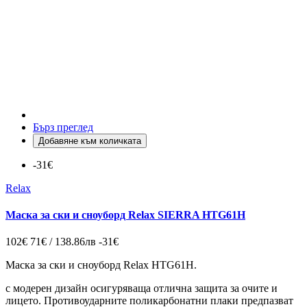
Бърз преглед
Добавяне към количката
-31€
Relax
Маска за ски и сноуборд Relax SIERRA HTG61H
102€
71€ / 138.86лв
-31€
Маска за ски и сноуборд Relax HTG61H.
с модерен дизайн осигуряваща отлична защита за очите и
лицето. Противоударните поликарбонатни плаки предпазват