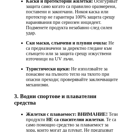
Каски и протекторни жилетки:
Осигуряват
защита само когато са правилно оразмерени,
поставени и закопчани. Никоя каска или
протектор не гарантира 100% защита срещу
наранявания при сериозен инцидент.
Подменете продукта незабавно след силен
удар.
Ски маски, слънчеви и плувни очила:
Не
са предназначени за директно гледане към
слънцето или за защита срещу изкуствени
източници на UV лъчи.
Туристически щеки:
Не използвайте за
понасяне на пълното тегло на тялото при
опасни преходи; проверявайте заключващите
механизми.
3. Водни спортове и плавателни
средства
Жилетки с плаваемост:
ВНИМАНИЕ!
Тези
продукти
НЕ са спасителни жилетки
. Те са
само помощно средство за плаваемост за
хора, които могат да плуват. Не предпазват