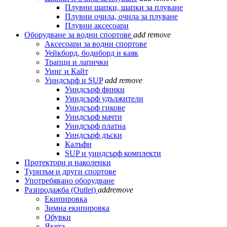
Плувни шапки, шапки за плуване
Плувни очила, очила за плуване
Плувни аксесоари
Оборудване за водни спортове
add
remove
Аксесоари за водни спортове
Уейкборд, бодиборд и каяк
Трапци и лапички
Уинг и Кайт
Уиндсърф и SUP
add
remove
Уиндсърф финки
Уиндсърф удължители
Уиндсърф гикове
Уиндсърф мачти
Уиндсърф платна
Уиндсърф дъски
Калъфи
SUP и уиндсърф комплекти
Протектори и наколенки
Туризъм и други спортове
Употребявано оборудване
Разпродажба (Outlet)
add
remove
Екипировка
Зимна екипировка
Обувки
Якета