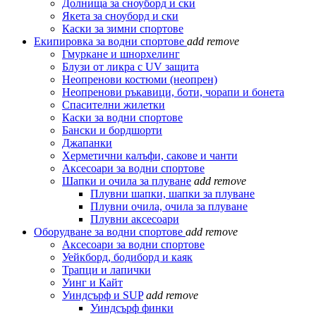
Долнища за сноуборд и ски
Якета за сноуборд и ски
Каски за зимни спортове
Екипировка за водни спортове
add
remove
Гмуркане и шнорхелинг
Блузи от ликра с UV защита
Неопренови костюми (неопрен)
Неопренови ръкавици, боти, чорапи и бонета
Спасителни жилетки
Каски за водни спортове
Бански и бордшорти
Джапанки
Херметични калъфи, сакове и чанти
Аксесоари за водни спортове
Шапки и очила за плуване
add
remove
Плувни шапки, шапки за плуване
Плувни очила, очила за плуване
Плувни аксесоари
Оборудване за водни спортове
add
remove
Аксесоари за водни спортове
Уейкборд, бодиборд и каяк
Трапци и лапички
Уинг и Кайт
Уиндсърф и SUP
add
remove
Уиндсърф финки