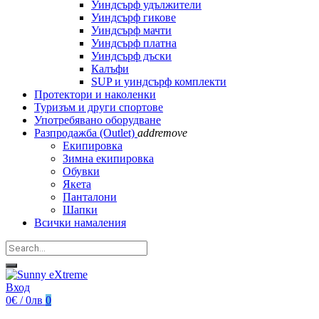
Уиндсърф удължители
Уиндсърф гикове
Уиндсърф мачти
Уиндсърф платна
Уиндсърф дъски
Калъфи
SUP и уиндсърф комплекти
Протектори и наколенки
Туризъм и други спортове
Употребявано оборудване
Разпродажба (Outlet)
add
remove
Екипировка
Зимна екипировка
Обувки
Якета
Панталони
Шапки
Всички намаления
Вход
0€ / 0лв
0