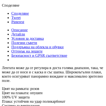
Споделяне
Споделяне
Tweet
Pinterest
Описание
Детайли
Условия за доставка
Полезни съвети
Поддръжка на облекла и обувки
Оттенък на лещите
Безопасност и GPSR съответствие
Лентата може да се регулира в доста голяма диапазон, така, че
може да се носи и с
каска
и със шапка. Широкоъгълни плаки,
които осигуряват панорамно виждане и максимално зрително
поле.
Цвят на рамката: розов
Цвят на плаката: опушен
100% UV защита
Плака: устойчив на удар поликарбонат
Система за вентилация