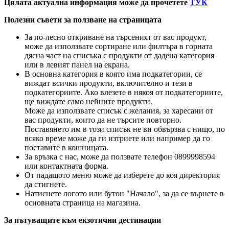
Цялата актуална информация може да прочетете
ТУК
Полезни съвети за ползване на страницата
За по-лесно откриване на търсеният от вас продукт,
може да използвате сортиране или филтъра в горната
дясна част на списъка с продукти от дадена категория
или в левият панел на екрана.
В основна категория в която има подкатегории, се
виждат всички продукти, включително и тези в
подкатегориите. Ако влезете в някоя от подкатегориите,
ще виждате само нейните продукти.
Може да използвате списък с желания, за харесани от
вас продукти, които да не търсите повторно.
Поставянето им в този списък не ви обвързва с нищо, по
всяко време може да ги изтриете или например да го
поставите в кошницата.
За връзка с нас, може да ползвате телефон 0899998594
или контактната форма.
От падащото меню може да изберете до коя директория
да стигнете.
Натиснете логото или бутон "Начало", за да се върнете в
основната страница на магазина.
За пътуващите към екзотични дестинации