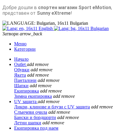
Добре дошли в
спортен магазин Sport eMotion
,
представен от
Sunny eXtreme
!
Bulgarian
English
Bulgarian
Затвори
arrow_back
Меню
Категории
Начало
Outlet
add
remove
Обувки
add
remove
Якета
add
remove
Панталони
add
remove
Шапки
add
remove
Екипировка
add
remove
Зимна екипировка
add
remove
UV защита
add
remove
Ликри, клинове и блузи с UV защита
add
remove
Слънчеви очила
add
remove
Бански и бордшорти
add
remove
Летни шапки
add
remove
Екипировка под наем