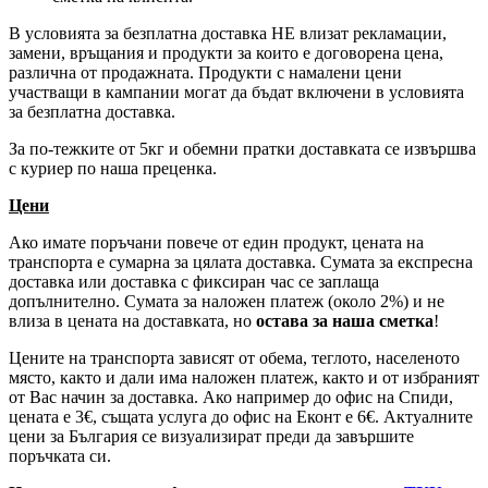
В условията за безплатна доставка НЕ влизат рекламации,
замени, връщания и продукти за които е договорена цена,
различна от продажната. Продукти с намалени цени
участващи в кампании могат да бъдат включени в условията
за безплатна доставка.
За по-тежките от 5кг и обемни пратки доставката се извършва
с куриер по наша преценка.
Цени
Ако имате поръчани повече от един продукт, цената на
транспорта е сумарна за цялата доставка. Сумата за експресна
доставка или доставка с фиксиран час се заплаща
допълнително. Сумата за наложен платеж (около 2%) и не
влиза в цената на доставката, но
остава за наша сметка
!
Цените на транспорта зависят от обема, теглото, населеното
място, както и дали има наложен платеж, както и от избраният
от Вас начин за доставка. Ако например до офис на Спиди,
цената е 3
€
, същата услуга до офис на Еконт е 6
€
. Актуалните
цени за България се визуализират преди да завършите
поръчката си.