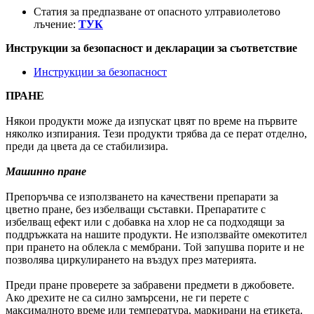
Статия за предпазване от опасното ултравиолетово
лъчение:
ТУК
Инструкции за безопасност и декларации за съответствие
Инструкции за безопасност
ПРАНЕ
Някои продукти може да изпускат цвят по време на първите
няколко изпирания. Тези продукти трябва да се перат отделно,
преди да цвета да се стабилизира.
Машинно пране
Препоръчва се използването на качествени препарати за
цветно пране, без избелващи съставки. Препаратите с
избелващ ефект или с добавка на хлор не са подходящи за
поддръжката на нашите продукти. Не използвайте омекотител
при прането на облекла с мембрани. Той запушва порите и не
позволява циркулирането на въздух през материята.
Преди пране проверете за забравени предмети в джобовете.
Ако дрехите не са силно замърсени, не ги перете с
максималното време или температура, маркирани на етикета.