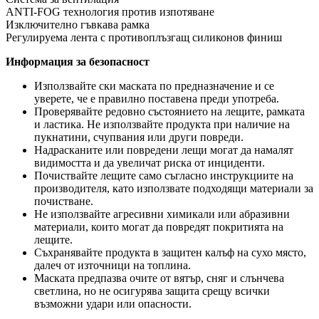
ANTI-FOG технология против изпотяване
Изключително гъвкава рамка
Регулируема лента с противоплъзгащ силиконов финиш
Информация за безопасност
Използвайте ски маската по предназначение и се
уверете, че е правилно поставена преди употреба.
Проверявайте редовно състоянието на лещите, рамката
и ластика. Не използвайте продукта при наличие на
пукнатини, счупвания или други повреди.
Надрасканите или повредени лещи могат да намалят
видимостта и да увеличат риска от инциденти.
Почиствайте лещите само съгласно инструкциите на
производителя, като използвате подходящи материали за
почистване.
Не използвайте агресивни химикали или абразивни
материали, които могат да повредят покритията на
лещите.
Съхранявайте продукта в защитен калъф на сухо място,
далеч от източници на топлина.
Маската предпазва очите от вятър, сняг и слънчева
светлина, но не осигурява защита срещу всички
възможни удари или опасности.