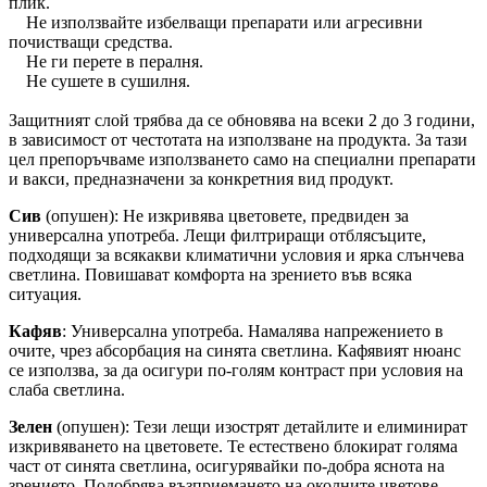
плик.
Не използвайте избелващи препарати или агресивни
почистващи средства.
Не ги перете в пералня.
Не сушете в сушилня.
Защитният слой трябва да се обновява на всеки 2 до 3 години,
в зависимост от честотата на използване на продукта. За тази
цел препоръчваме използването само на специални препарати
и вакси, предназначени за конкретния вид продукт.
Сив
(опушен): Не изкривява цветовете, предвиден за
универсална употреба. Лещи филтриращи отблясъците,
подходящи за всякакви климатични условия и ярка слънчева
светлина. Повишават комфорта на зрението във всяка
ситуация.
Кафяв
: Универсална употреба. Намалява напрежението в
очите, чрез абсорбация на синята светлина. Кафявият нюанс
се използва, за да осигури по-голям контраст при условия на
слаба светлина.
Зелен
(опушен): Тези лещи изострят детайлите и елиминират
изкривяването на цветовете. Те естествено блокират голяма
част от синята светлина, осигурявайки по-добра яснота на
зрението. Подобрява възприемането на околните цветове.