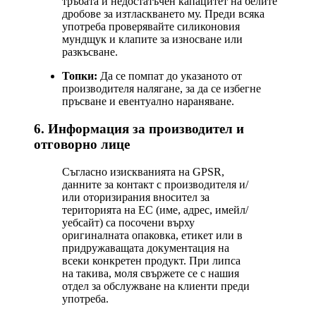
тръбата и недостатъчен капацитет на белите
дробове за изтласкването му. Преди всяка
употреба проверявайте силиконовия
мундщук и клапите за износване или
разкъсване.
Топки:
Да се помпат до указаното от
производителя налягане, за да се избегне
пръсване и евентуално нараняване.
6. Информация за производител и
отговорно лице
Съгласно изискванията на GPSR,
данните за контакт с производителя и/
или оторизирания вносител за
територията на ЕС (име, адрес, имейл/
уебсайт) са посочени върху
оригиналната опаковка, етикет или в
придружаващата документация на
всеки конкретен продукт. При липса
на такива, моля свържете се с нашия
отдел за обслужване на клиенти преди
употреба.