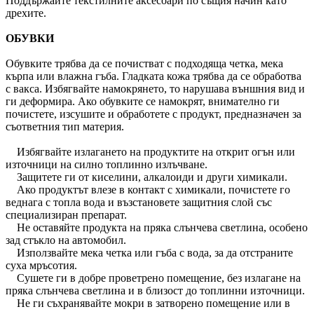
Поддържайте текстилните аксесоари по същия начин като
дрехите.
ОБУВКИ
Обувките трябва да се почистват с подходяща четка, мека
кърпа или влажна гъба. Гладката кожа трябва да се обработва
с вакса. Избягвайте намокрянето, то нарушава външния вид и
ги деформира. Ако обувките се намокрят, внимателно ги
почистете, изсушите и обработете с продукт, предназначен за
съответния тип материя.
Избягвайте излагането на продуктите на открит огън или
източници на силно топлинно излъчване.
Защитете ги от киселини, алкалоиди и други химикали.
Ако продуктът влезе в контакт с химикали, почистете го
веднага с топла вода и възстановете защитния слой със
специализиран препарат.
Не оставяйте продукта на пряка слънчева светлина, особено
зад стъкло на автомобил.
Използвайте мека четка или гъба с вода, за да отстраните
суха мръсотия.
Сушете ги в добре проветрено помещение, без излагане на
пряка слънчева светлина и в близост до топлинни източници.
Не ги съхранявайте мокри в затворено помещение или в