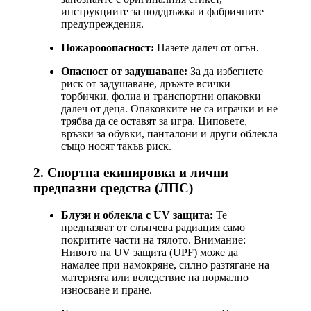
инструкциите за поддръжка и фабричните
предупреждения.
Пожарооопасност:
Пазете далеч от огън.
Опасност от задушаване:
За да избегнете
риск от задушаване, дръжте всички
торбички, фолиа и транспортни опаковки
далеч от деца. Опаковките не са играчки и не
трябва да се оставят за игра. Циповете,
връзки за обувки, панталони и други облекла
също носят такъв риск.
2. Спортна екипировка и лични
предпазни средства (ЛПС)
Блузи и облекла с UV защита:
Те
предпазват от слънчева радиация само
покритите части на тялото. Внимание:
Нивото на UV защита (UPF) може да
намалее при намокряне, силно разтягане на
материята или вследствие на нормално
износване и пране.