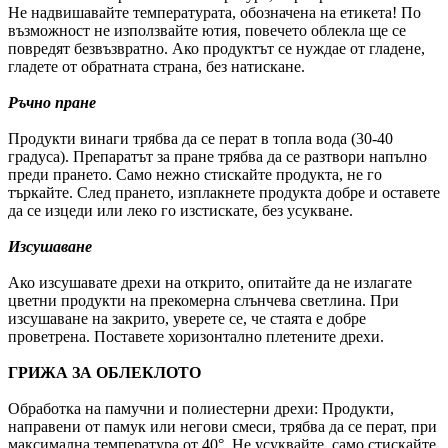
Не надвишавайте температурата, обозначена на етикета! По
възможност не използвайте ютия, повечето облекла ще се
повредят безвъзвратно. Ако продуктът се нуждае от гладене,
гладете от обратната страна, без натискане.
Ръчно пране
Продукти винаги трябва да се перат в топла вода (30-40
градуса). Препаратът за пране трябва да се разтвори напълно
преди прането. Само нежно стискайте продукта, не го
търкайте. След прането, изплакнете продукта добре и оставете
да се изцеди или леко го изстискате, без усукване.
Изсушаване
Ако изсушавате дрехи на открито, опитайте да не излагате
цветни продукти на прекомерна слънчева светлина. При
изсушаване на закрито, уверете се, че стаята е добре
проветрена. Поставете хоризонтално плетените дрехи.
ГРИЖА ЗА ОБЛЕКЛОТО
Обработка на памучни и полиестерни дрехи: Продукти,
направени от памук или негови смеси, трябва да се перат, при
максимална температура от 40°. Не усуквайте, само стискайте