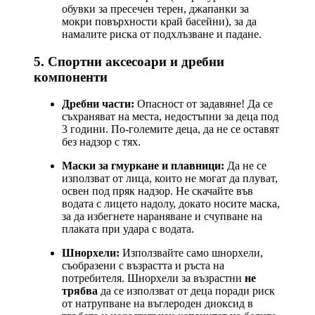
обувки за пресечен терен, джапанки за
мокри повърхности край басейни), за да
намалите риска от подхлъзване и падане.
5. Спортни аксесоари и дребни
компоненти
Дребни части:
Опасност от задавяне! Да се
съхраняват на места, недостъпни за деца под
3 години. По-големите деца, да не се оставят
без надзор с тях.
Маски за гмуркане и плавници:
Да не се
използват от лица, които не могат да плуват,
освен под пряк надзор. Не скачайте във
водата с лицето надолу, докато носите маска,
за да избегнете нараняване и счупване на
плаката при удара с водата.
Шнорхели:
Използвайте само шнорхели,
съобразени с възрастта и ръста на
потребителя. Шнорхели за възрастни
не
трябва
да се използват от деца поради риск
от натрупване на въглероден диоксид в