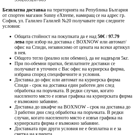
Безплатна доставка
на територията на Република България
от спортен магазин Sunny eXtreme, намиращ се на адрес гр.
София, ул. Галилео Галилей №20 получавате при следните
условия:
Общата стойност на покупката да е над
50
€
97.79
/
лева
при избор на доставка с BOXNOW или автомат/
офис на Спиди
, независимо от цената на всеки артикул
в нея.
Общото тегло (реално или обемно), да не надвърля 5кг.
При по-обемни пратки, безплатните доставки се
получават в уточнен с Вас офис на куриерска фирма,
избрана според специфичните и условия.
Доставка до офис или автомат на куриерска фирма
Спиди - срок на доставка един работен ден след
обработка на поръчката. В редки случаи, когато
населеното място е извън графика на куриерската фирма
е възможно забавяне.
Доставка до шкафче на
BOXNOW
- срок на доставка до
3 работни дни след обработка на поръчката. В редки
случаи, когато населеното място е извън графика на
куриерската фирма е възможно забавяне.
Доставката при други условия не е безплатна и е за
сметка на клиента.