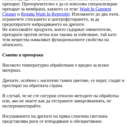
препарат. Препоръчително е да се използва специализиран
препарат за мембрани, каквито са тези:
Wash In Garment
Cleaner
и
Regatta Wash In Reproofer
. Изплакнете до два пъти,
ограничете стискането и центрофугирането, за да
предотвратите набраздяването на дрехите.
Не използвайте продукти, които съдържат омекотители,
препарати против петна или такива за избелване, тъй като
тези вещества намаляват функционалните свойства на
облеклото.
Съвети и препоръки
Високото температурно обработване е вредно за всеки
материал.
Дрехите, особено с наситени тъмни цветове, се перат, гладят и
простират на обратната страна.
В случай, че не сте сигурни относно методите на обработка
или, ако не знаете как да отстраните замърсяванията, не
експериментирайте.
Изсушаването на дрехите на пряка слънчева светлина
представлява риск от втвърдяване и обезцветяване.