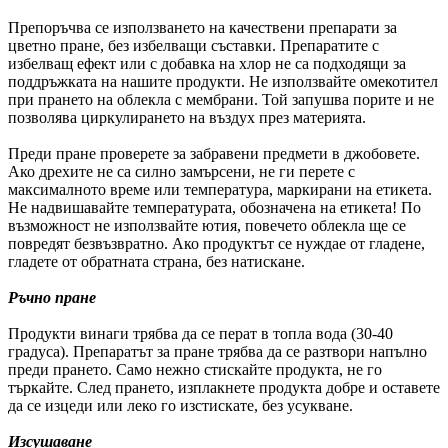
Препоръчва се използването на качествени препарати за
цветно пране, без избелващи съставки. Препаратите с
избелващ ефект или с добавка на хлор не са подходящи за
поддръжката на нашите продукти. Не използвайте омекотител
при прането на облекла с мембрани. Той запушва порите и не
позволява циркулирането на въздух през материята.
Преди пране проверете за забравени предмети в джобовете.
Ако дрехите не са силно замърсени, не ги перете с
максималното време или температура, маркирани на етикета.
Не надвишавайте температурата, обозначена на етикета! По
възможност не използвайте ютия, повечето облекла ще се
повредят безвъзвратно. Ако продуктът се нуждае от гладене,
гладете от обратната страна, без натискане.
Ръчно пране
Продукти винаги трябва да се перат в топла вода (30-40
градуса). Препаратът за пране трябва да се разтвори напълно
преди прането. Само нежно стискайте продукта, не го
търкайте. След прането, изплакнете продукта добре и оставете
да се изцеди или леко го изстискате, без усукване.
Изсушаване