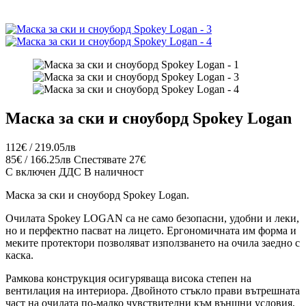
Маска за ски и сноуборд Spokey Logan
112€ / 219.05лв
85€ / 166.25лв
Спестявате 27€
С включен ДДС
В наличност
Маска за ски и сноуборд Spokey Logan.
Очилата Spokey LOGAN са не само безопасни, удобни и леки,
но и перфектно пасват на лицето. Ергономичната им форма и
меките протектори позволяват използването на очила заедно с
каска.
Рамкова конструкция осигуряваща висока степен на
вентилация на интериора. Двойното стъкло прави вътрешната
част на очилата по-малко чувствителни към външни условия,