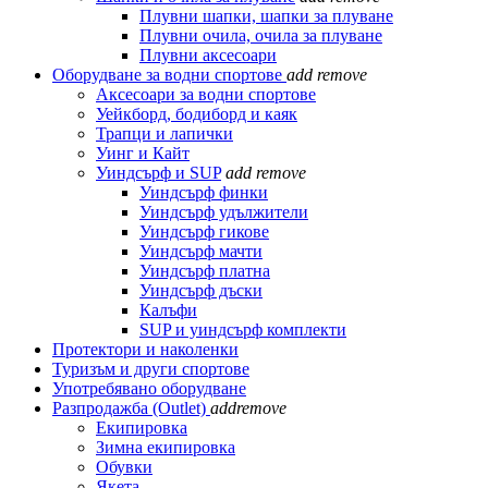
Плувни шапки, шапки за плуване
Плувни очила, очила за плуване
Плувни аксесоари
Оборудване за водни спортове
add
remove
Аксесоари за водни спортове
Уейкборд, бодиборд и каяк
Трапци и лапички
Уинг и Кайт
Уиндсърф и SUP
add
remove
Уиндсърф финки
Уиндсърф удължители
Уиндсърф гикове
Уиндсърф мачти
Уиндсърф платна
Уиндсърф дъски
Калъфи
SUP и уиндсърф комплекти
Протектори и наколенки
Туризъм и други спортове
Употребявано оборудване
Разпродажба (Outlet)
add
remove
Екипировка
Зимна екипировка
Обувки
Якета