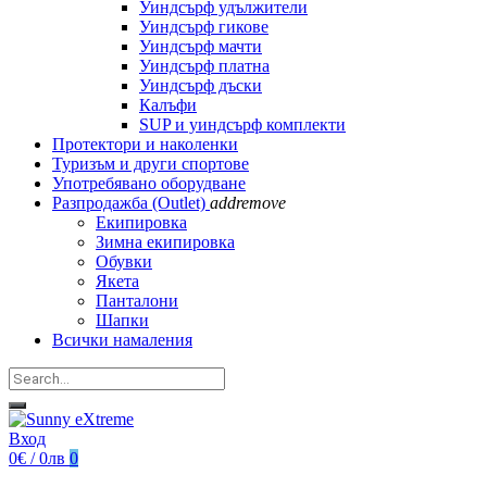
Уиндсърф удължители
Уиндсърф гикове
Уиндсърф мачти
Уиндсърф платна
Уиндсърф дъски
Калъфи
SUP и уиндсърф комплекти
Протектори и наколенки
Туризъм и други спортове
Употребявано оборудване
Разпродажба (Outlet)
add
remove
Екипировка
Зимна екипировка
Обувки
Якета
Панталони
Шапки
Всички намаления
Вход
0€ / 0лв
0