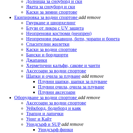
Долнища за сноуборд и ски
Якета за сноуборд и ски
Каски за зимни спортове
Екипировка за водни спортове
add
remove
Гмуркане и шнорхелинг
Блузи от ликра с UV защита
Неопренови костюми (неопрен)
Неопренови ръкавици, боти, чорапи и бонета
Спасителни жилетки
Каски за водни спортове
Бански и бордшорти
Джапанки
Херметични калъфи, сакове и чанти
Аксесоари за водни спортове
Шапки и очила за плуване
add
remove
Плувни шапки, шапки за плуване
Плувни очила, очила за плуване
Плувни аксесоари
Оборудване за водни спортове
add
remove
Аксесоари за водни спортове
Уейкборд, бодиборд и каяк
Трапци и лапички
Уинг и Кайт
Уиндсърф и SUP
add
remove
Уиндсърф финки