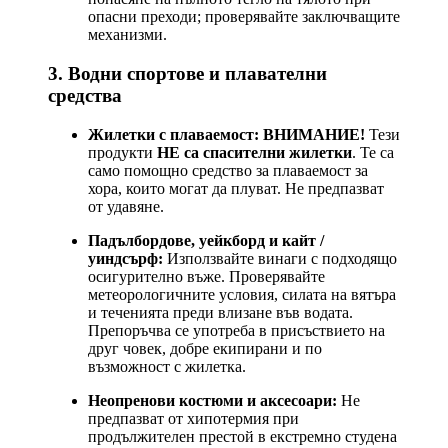
опасни преходи; проверявайте заключващите
механизми.
3. Водни спортове и плавателни
средства
Жилетки с плаваемост:
ВНИМАНИЕ!
Тези
продукти
НЕ са спасителни жилетки
. Те са
само помощно средство за плаваемост за
хора, които могат да плуват. Не предпазват
от удавяне.
Падълбордове, уейкборд и кайт /
уиндсърф:
Използвайте винаги с подходящо
осигурително въже. Проверявайте
метеорологичните условия, силата на вятъра
и теченията преди влизане във водата.
Препоръчва се употреба в присъствието на
друг човек, добре екипирани и по
възможност с жилетка.
Неопренови костюми и аксесоари:
Не
предпазват от хипотермия при
продължителен престой в екстремно студена