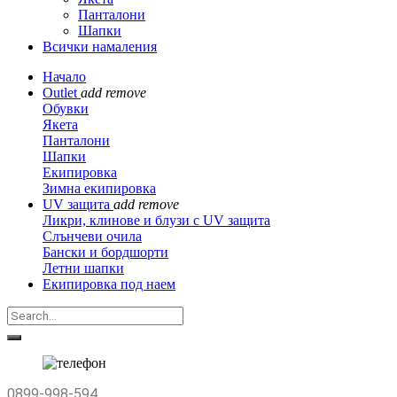
Панталони
Шапки
Всички намаления
Начало
Outlet
add
remove
Обувки
Якета
Панталони
Шапки
Екипировка
Зимна екипировка
UV защита
add
remove
Ликри, клинове и блузи с UV защита
Слънчеви очила
Бански и бордшорти
Летни шапки
Екипировка под наем
0899-998-594