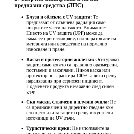
предпазни средства (ЛПС)
Блузи и облекла с UV защита:
Те
предпазват от слънчева радиация само
покритите части на тялото. Внимание:
Нивото на UV защита (UPF) може да
намалее при намокряне, силно разтягане на
материята или вследствие на нормално
износване и пране.
Каски и протекторни жилетки:
Осигуряват
защита само когато са правилно оразмерени,
поставени и закопчани. Никоя каска или
протектор не гарантира 100% защита срещу
наранявания при сериозен инцидент.
Подменете продукта незабавно след силен
удар.
Ски маски, слънчеви и плувни очила:
Не
са предназначени за директно гледане към
слънцето или за защита срещу изкуствени
източници на UV лъчи.
Туристически щеки:
Не използвайте за
понасяне на пълното тегло на тялото при