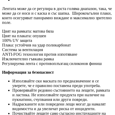
Лентата може да се регулира в доста голяма диапазон, така, че
може да се носи и с
каска
и със шапка. Широкоъгълни плаки,
които осигуряват панорамно виждане и максимално зрително
поле.
Цвят на рамката: матова бяла
Цвят на плаката: опушен
100% UV защита
Плака: устойчив на удар поликарбонат
Система за вентилация
ANTI-FOG технология против изпотяване
Изключително гъвкава рамка
Регулируема лента с противоплъзгащ силиконов финиш
Информация за безопасност
Използвайте ски маската по предназначение и се
уверете, че е правилно поставена преди употреба.
Проверявайте редовно състоянието на лещите, рамката
и ластика. Не използвайте продукта при наличие на
пукнатини, счупвания или други повреди.
Надрасканите или повредени лещи могат да намалят
видимостта и да увеличат риска от инциденти.
Почиствайте лещите само съгласно инструкциите на