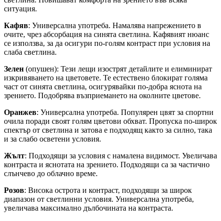
ситуация.
Кафяв
: Универсална употреба. Намалява напрежението в
очите, чрез абсорбация на синята светлина. Кафявият нюанс
се използва, за да осигури по-голям контраст при условия на
слаба светлина.
Зелен
(опушен): Тези лещи изострят детайлите и елиминират
изкривяването на цветовете. Те естествено блокират голяма
част от синята светлина, осигурявайки по-добра яснота на
зрението. Подобрява възприемането на околните цветове.
Оранжев
: Универсална употреба. Популярен цвят за спортни
очила поради своят голям цветови обхват. Пропуска по-широк
спектър от светлина и затова е подходящ както за силно, така
и за слабо осветени условия.
Жълт
: Подходящи за условия с намалена видимост. Увеличава
контраста и яснотата на зрението. Подходящи са за частично
слънчево до облачно време.
Розов
: Висока острота и контраст, подходящи за широк
диапазон от светлинни условия. Универсална употреба,
увеличава максимално дълбочината на контраста.