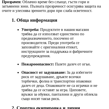
Прозрачен
: Облачно време без слънце, гъсти гори и
затъмнени зони. Пълната прозрачност осигурява защита на
очите и улеснява зрението дори при слаба осветеност.
1. Обща информация
Употреба:
Продуктите в нашия магазин
трябва да се използват единствено по
предназначението, посочено от
производителя. Преди употреба се
запознайте с оригиналния етикет,
инструкциите за поддръжка и фабричните
предупреждения.
Пожарооопасност:
Пазете далеч от огън.
Опасност от задушаване:
За да избегнете
риск от задушаване, дръжте всички
торбички, фолиа и транспортни опаковки
далеч от деца. Опаковките не са играчки и не
трябва да се оставят за игра. Циповете,
връзки за обувки, панталони и други облекла
също носят такъв риск.
2. Спортна екипировка и лични