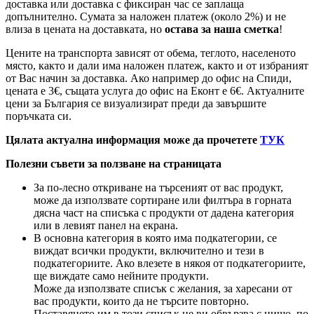
доставка или доставка с фиксиран час се заплаща
допълнително. Сумата за наложен платеж (около 2%) и не
влиза в цената на доставката, но
остава за наша сметка
!
Цените на транспорта зависят от обема, теглото, населеното
място, както и дали има наложен платеж, както и от избраният
от Вас начин за доставка. Ако например до офис на Спиди,
цената е 3
€
, същата услуга до офис на Еконт е 6
€
. Актуалните
цени за България се визуализират преди да завършите
поръчката си.
Цялата актуална информация може да прочетете
ТУК
Полезни съвети за ползване на страницата
За по-лесно откриване на търсеният от вас продукт,
може да използвате сортиране или филтъра в горната
дясна част на списъка с продукти от дадена категория
или в левият панел на екрана.
В основна категория в която има подкатегории, се
виждат всички продукти, включително и тези в
подкатегориите. Ако влезете в някоя от подкатегориите,
ще виждате само нейните продукти.
Може да използвате списък с желания, за харесани от
вас продукти, които да не търсите повторно.
Поставянето им в този списък не ви обвързва с нищо, по