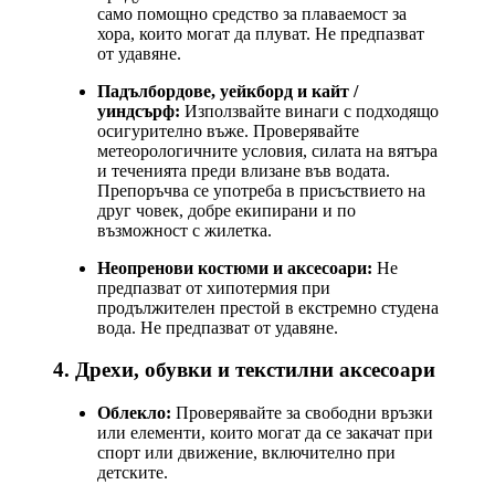
само помощно средство за плаваемост за
хора, които могат да плуват. Не предпазват
от удавяне.
Падълбордове, уейкборд и кайт /
уиндсърф:
Използвайте винаги с подходящо
осигурително въже. Проверявайте
метеорологичните условия, силата на вятъра
и теченията преди влизане във водата.
Препоръчва се употреба в присъствието на
друг човек, добре екипирани и по
възможност с жилетка.
Неопренови костюми и аксесоари:
Не
предпазват от хипотермия при
продължителен престой в екстремно студена
вода. Не предпазват от удавяне.
4. Дрехи, обувки и текстилни аксесоари
Облекло:
Проверявайте за свободни връзки
или елементи, които могат да се закачат при
спорт или движение, включително при
детските.