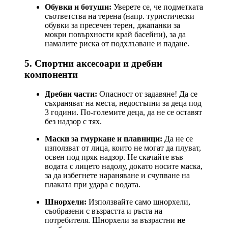
Обувки и ботуши:
Уверете се, че подметката
съответства на терена (напр. туристически
обувки за пресечен терен, джапанки за
мокри повърхности край басейни), за да
намалите риска от подхлъзване и падане.
5. Спортни аксесоари и дребни
компоненти
Дребни части:
Опасност от задавяне! Да се
съхраняват на места, недостъпни за деца под
3 години. По-големите деца, да не се оставят
без надзор с тях.
Маски за гмуркане и плавници:
Да не се
използват от лица, които не могат да плуват,
освен под пряк надзор. Не скачайте във
водата с лицето надолу, докато носите маска,
за да избегнете нараняване и счупване на
плаката при удара с водата.
Шнорхели:
Използвайте само шнорхели,
съобразени с възрастта и ръста на
потребителя. Шнорхели за възрастни
не