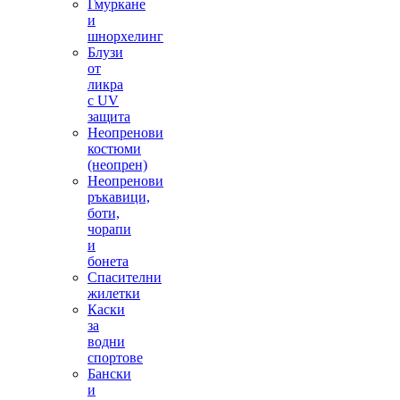
Гмуркане
и
шнорхелинг
Блузи
от
ликра
с UV
защита
Неопренови
костюми
(неопрен)
Неопренови
ръкавици,
боти,
чорапи
и
бонета
Спасителни
жилетки
Каски
за
водни
спортове
Бански
и