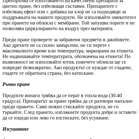
Препоръчва се използването на качествени препарати за
цветно пране, без избелващи съставки. Препаратите с
избелващ ефект или с добавка на хлор не са подходящи за
поддръжката на нашите продукти. Не използвайте омекотител
при прането на облекла с мембрани. Той запушва порите и не
позволява циркулирането на въздух през материята.
Преди пране проверете за забравени предмети в джобовете.
Ако дрехите не са силно замърсени, не ги перете с
максималното време или температура, маркирани на етикета.
Не надвишавайте температурата, обозначена на етикета! По
възможност не използвайте ютия, повечето облекла ще се
повредят безвъзвратно. Ако продуктът се нуждае от гладене,
гладете от обратната страна, без натискане.
Ръчно пране
Продукти винаги трябва да се перат в топла вода (30-40
градуса). Препаратът за пране трябва да се разтвори напълно
преди прането. Само нежно стискайте продукта, не го
търкайте. След прането, изплакнете продукта добре и оставете
да се изцеди или леко го изстискате, без усукване.
Изсушаване