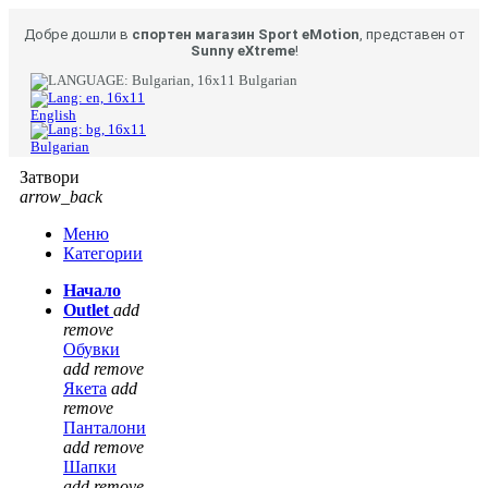
Добре дошли в
спортен магазин Sport eMotion
, представен от
Sunny eXtreme
!
Bulgarian
English
Bulgarian
Затвори
arrow_back
Меню
Категории
Начало
Outlet
add
remove
Обувки
add
remove
Якета
add
remove
Панталони
add
remove
Шапки
add
remove