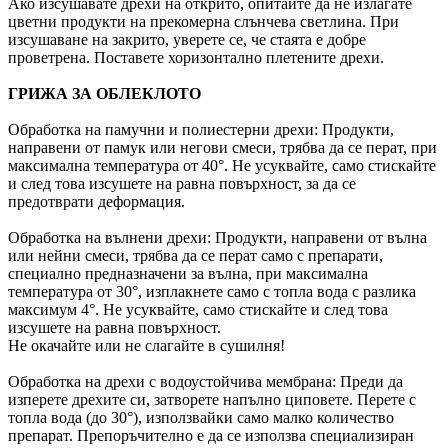
Ако изсушавате дрехи на открито, опитайте да не излагате
цветни продукти на прекомерна слънчева светлина. При
изсушаване на закрито, уверете се, че стаята е добре
проветрена. Поставете хоризонтално плетените дрехи.
ГРИЖА ЗА ОБЛЕКЛОТО
Обработка на памучни и полиестерни дрехи: Продукти,
направени от памук или негови смеси, трябва да се перат, при
максимална температура от 40°. Не усуквайте, само стискайте
и след това изсушете на равна повърхност, за да се
предотврати деформация.
Обработка на вълнени дрехи: Продукти, направени от вълна
или нейни смеси, трябва да се перат само с препарати,
специално предназначени за вълна, при максимална
температура от 30°, изплакнете само с топла вода с разлика
максимум 4°. Не усуквайте, само стискайте и след това
изсушете на равна повърхност.
Не окачайте или не слагайте в сушилня!
Обработка на дрехи с водоустойчива мембрана: Преди да
изперете дрехите си, затворете напълно циповете. Перете с
топла вода (до 30°), използвайки само малко количество
препарат. Препоръчително е да се използва специализиран