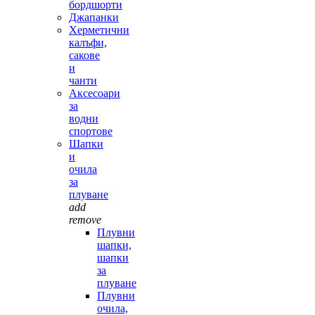
бордшорти
Джапанки
Херметични
калъфи,
сакове
и
чанти
Аксесоари
за
водни
спортове
Шапки
и
очила
за
плуване
add
remove
Плувни
шапки,
шапки
за
плуване
Плувни
очила,