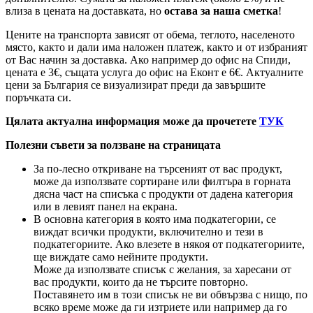
влиза в цената на доставката, но
остава за наша сметка
!
Цените на транспорта зависят от обема, теглото, населеното
място, както и дали има наложен платеж, както и от избраният
от Вас начин за доставка. Ако например до офис на Спиди,
цената е 3
€
, същата услуга до офис на Еконт е 6
€
. Актуалните
цени за България се визуализират преди да завършите
поръчката си.
Цялата актуална информация може да прочетете
ТУК
Полезни съвети за ползване на страницата
За по-лесно откриване на търсеният от вас продукт,
може да използвате сортиране или филтъра в горната
дясна част на списъка с продукти от дадена категория
или в левият панел на екрана.
В основна категория в която има подкатегории, се
виждат всички продукти, включително и тези в
подкатегориите. Ако влезете в някоя от подкатегориите,
ще виждате само нейните продукти.
Може да използвате списък с желания, за харесани от
вас продукти, които да не търсите повторно.
Поставянето им в този списък не ви обвързва с нищо, по
всяко време може да ги изтриете или например да го