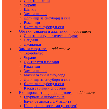
Спортни екипи
Чорапи
Шапки
Зимни шапки
Долнища за сноуборд и ски
Ръкавици
Якета за сноуборд и ски
Обувки, сандали и джапанки
add
remove
Спортни и туристически обувки
Сандали
Джапанки
Зимни спортове
add
remove
Термобельо
Чорапи
Суитшърти и полари
Ръкавици
Зимни шапки
Маски за ски и сноуборд
Долнища за сноуборд и ски
Якета за сноуборд и ски
Каски за зимни спортове
Екипировка за водни спортове
add
remove
Гмуркане и шнорхелинг
Блузи от ликра с UV защита
Неопренови костюми (неопрен)