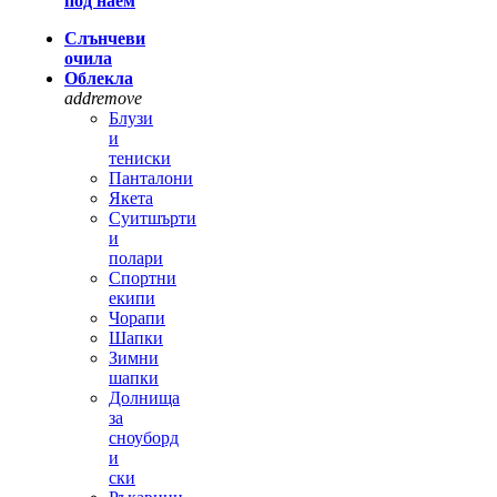
под наем
Слънчеви
очила
Облекла
add
remove
Блузи
и
тениски
Панталони
Якета
Суитшърти
и
полари
Спортни
екипи
Чорапи
Шапки
Зимни
шапки
Долнища
за
сноуборд
и
ски