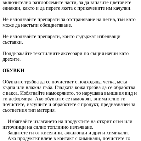
включително разглобяемите части, за да запазите цветовете
еднакви, както и да перете якета с прикачените им качулки.
Не използвайте препарати за отстраняване на петна, тъй като
може да настъпи обезцветяване.
Не използвайте препарати, които съдържат избелващи
съставки.
Поддържайте текстилните аксесоари по същия начин като
дрехите.
ОБУВКИ
Обувките трябва да се почистват с подходяща четка, мека
кърпа или влажна гъба. Гладката кожа трябва да се обработва
с вакса. Избягвайте намокрянето, то нарушава външния вид и
ги деформира. Ако обувките се намокрят, внимателно ги
почистете, изсушите и обработете с продукт, предназначен за
съответния тип материя.
Избягвайте излагането на продуктите на открит огън или
източници на силно топлинно излъчване.
Защитете ги от киселини, алкалоиди и други химикали.
Ако продуктът влезе в контакт с химикали, почистете го