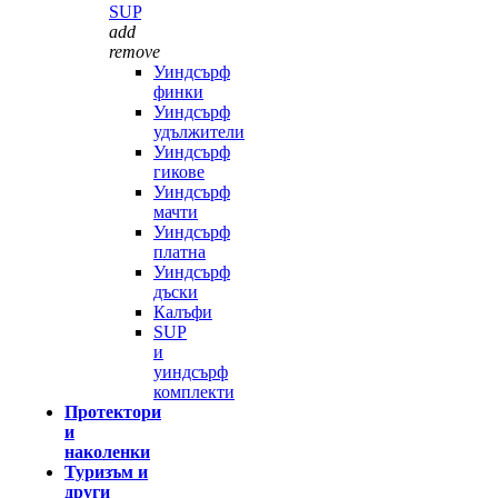
SUP
add
remove
Уиндсърф
финки
Уиндсърф
удължители
Уиндсърф
гикове
Уиндсърф
мачти
Уиндсърф
платна
Уиндсърф
дъски
Калъфи
SUP
и
уиндсърф
комплекти
Протектори
и
наколенки
Туризъм и
други