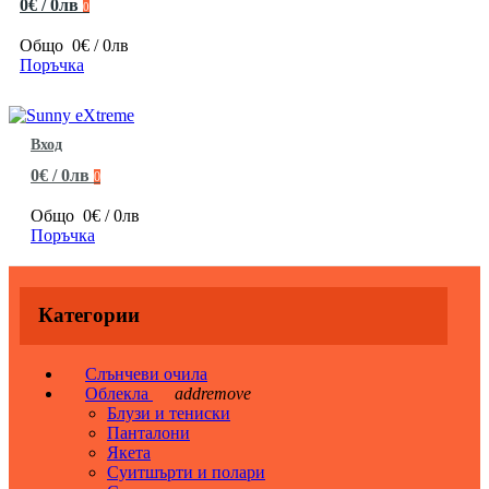
0€ / 0лв
0
Общо
0€ / 0лв
Поръчка
Вход
0€ / 0лв
0
Общо
0€ / 0лв
Поръчка
Категории
Слънчеви очила
Облекла
add
remove
Блузи и тениски
Панталони
Якета
Суитшърти и полари