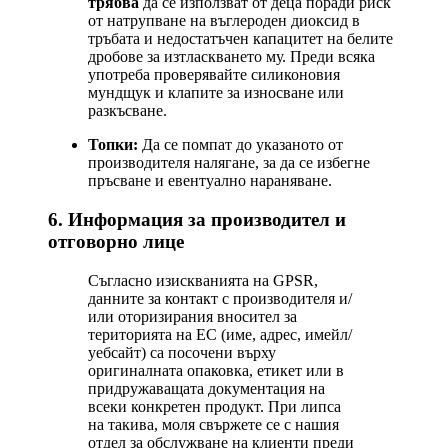
трябва
да се използват от деца поради риск
от натрупване на въглероден диоксид в
тръбата и недостатъчен капацитет на белите
дробове за изтласкването му. Преди всяка
употреба проверявайте силиконовия
мундщук и клапите за износване или
разкъсване.
Топки:
Да се помпат до указаното от
производителя налягане, за да се избегне
пръсване и евентуално нараняване.
6. Информация за производител и
отговорно лице
Съгласно изискванията на GPSR,
данните за контакт с производителя и/
или оторизирания вносител за
територията на ЕС (име, адрес, имейл/
уебсайт) са посочени върху
оригиналната опаковка, етикет или в
придружаващата документация на
всеки конкретен продукт. При липса
на такива, моля свържете се с нашия
отдел за обслужване на клиенти преди