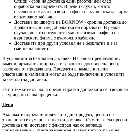
Спиди - срок на доставка един работен ден след
обработка на поръчката. В редки случаи, когато
населеното място е извън графика на куриерската фирма
е възможно забавяне.
Доставка до шкафче на
BOXNOW
- срок на доставка до
3 работни дни след обработка на поръчката. В редки
случаи, когато населеното място е извън графика на
куриерската фирма е възможно забавяне.
Доставката при други условия не е безплатна и е за
сметка на клиента.
В условията за безплатна доставка НЕ влизат рекламации,
замени, връщания и продукти за които е договорена цена,
различна от продажната. Продукти с намалени цени
участващи в кампании могат да бъдат включени в условията
за безплатна доставка.
За по-тежките от 5кг и обемни пратки доставката се извършва
с куриер по наша преценка.
Цени
Ако имате поръчани повече от един продукт, цената на
транспорта е сумарна за цялата доставка. Сумата за експресна
доставка или доставка с фиксиран час се заплаща
допълнително. Сумата за наложен платеж (около 2%) и не