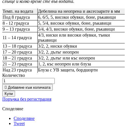
слънце и колко време сте във водата.
Темп. на водата
Дебелина на неопрена и аксесоарите в мм
Под 8 градуса
6, 6/5, 5, високи обувки, боне, ръкавици
8 - 12 градуса
5, 5/4, високи обувки, боне, ръкавици
9 – 13 градуса
5/4, 4/3, високи обувки, боне, ръкавици
4/3, ниски или високи обувки, тънки
11 – 14 градуса
ръкавици
13 – 18 градуса
3/2, 2, ниски обувки
17 – 20 градуса
3/2, 2, дълъг неопрен
18 – 21 градуса
3/2, 2, дълъг или къс неопрен
21 – 23 градуса
1, 2, къс неопрен или блуза
Над 23 градуса
Блуза с УВ защита, бордшорти
Количество

Добавяне към количката
Купи
Поръчка без регистрация
Споделяне
Споделяне
Tweet