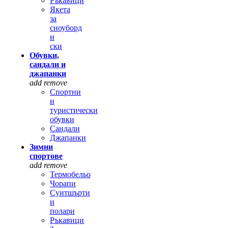
Ръкавици
Якета
за
сноуборд
и
ски
Обувки,
сандали и
джапанки
add
remove
Спортни
и
туристически
обувки
Сандали
Джапанки
Зимни
спортове
add
remove
Термобельо
Чорапи
Суитшърти
и
полари
Ръкавици