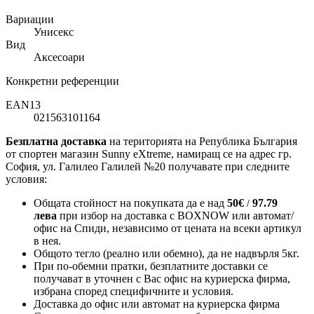
Вариации
Унисекс
Вид
Аксесоари
Конкретни референции
EAN13
021563101164
Безплатна доставка
на територията на Република България
от спортен магазин Sunny eXtreme, намиращ се на адрес гр.
София, ул. Галилео Галилей №20 получавате при следните
условия:
Общата стойност на покупката да е над
50
€
97.79
/
лева
при избор на доставка с BOXNOW или автомат/
офис на Спиди
, независимо от цената на всеки артикул
в нея.
Общото тегло (реално или обемно), да не надвърля 5кг.
При по-обемни пратки, безплатните доставки се
получават в уточнен с Вас офис на куриерска фирма,
избрана според специфичните и условия.
Доставка до офис или автомат на куриерска фирма