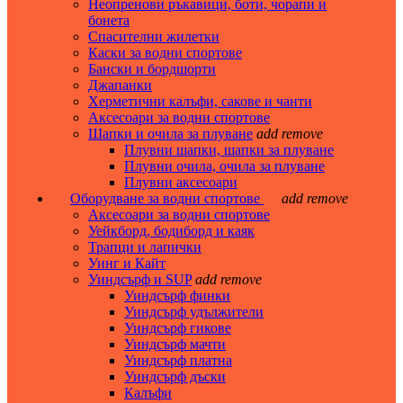
Неопренови ръкавици, боти, чорапи и
бонета
Спасителни жилетки
Каски за водни спортове
Бански и бордшорти
Джапанки
Херметични калъфи, сакове и чанти
Аксесоари за водни спортове
Шапки и очила за плуване
add
remove
Плувни шапки, шапки за плуване
Плувни очила, очила за плуване
Плувни аксесоари
Оборудване за водни спортове
add
remove
Аксесоари за водни спортове
Уейкборд, бодиборд и каяк
Трапци и лапички
Уинг и Кайт
Уиндсърф и SUP
add
remove
Уиндсърф финки
Уиндсърф удължители
Уиндсърф гикове
Уиндсърф мачти
Уиндсърф платна
Уиндсърф дъски
Калъфи