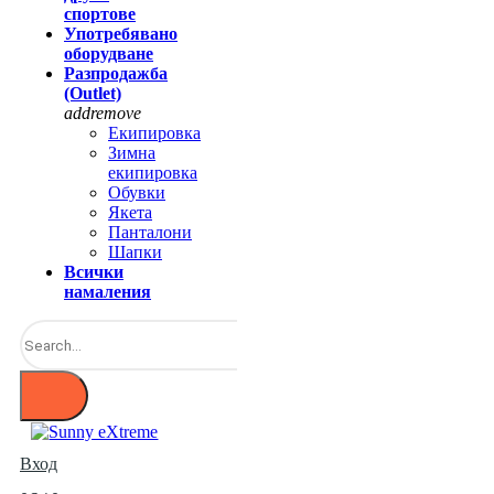
спортове
Употребявано
оборудване
Разпродажба
(Outlet)
add
remove
Екипировка
Зимна
екипировка
Обувки
Якета
Панталони
Шапки
Всички
намаления
Вход