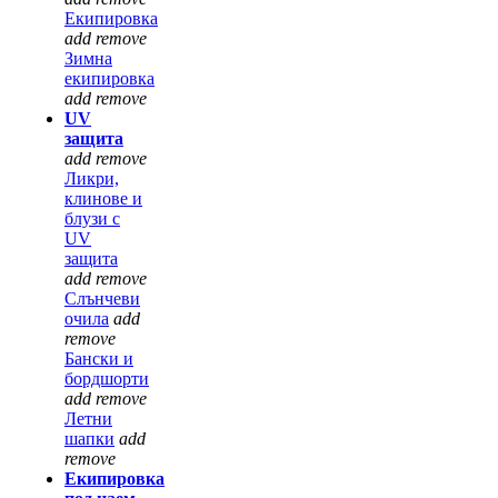
Екипировка
add
remove
Зимна
екипировка
add
remove
UV
защита
add
remove
Ликри,
клинове и
блузи с
UV
защита
add
remove
Слънчеви
очила
add
remove
Бански и
бордшорти
add
remove
Летни
шапки
add
remove
Екипировка