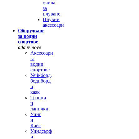
очила
за
плуване
Плувни
аксесоари
Оборудване
за водни
спортове
add
remove
Аксесоари
за
водни
спортове
Уейкборд,
бодиборд
и
каяк
Трапци
и
лапички
Уинг
и
Кайт
Уиндсърф
и