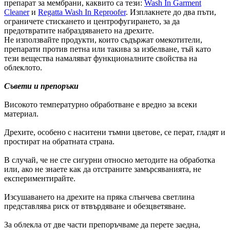
препарат за мембрани, каквито са тези:
Wash In Garment
Cleaner
и
Regatta Wash In Reproofer
. Изплакнете до два пъти,
ограничете стискането и центрофугирането, за да
предотвратите набраздяването на дрехите.
Не използвайте продукти, които съдържат омекотители,
препарати против петна или такива за избелване, тъй като
тези вещества намаляват функционалните свойства на
облеклото.
Съвети и препоръки
Високото температурно обработване е вредно за всеки
материал.
Дрехите, особено с наситени тъмни цветове, се перат, гладят и
простират на обратната страна.
В случай, че не сте сигурни относно методите на обработка
или, ако не знаете как да отстраните замърсяванията, не
експериментирайте.
Изсушаването на дрехите на пряка слънчева светлина
представлява риск от втвърдяване и обезцветяване.
За облекла от две части препоръчваме да перете заедна,