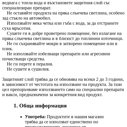
веднага с топла вода и възстановете защитния слой със
специализиран препарат.
Не оставяйте продукта на пряка слънчева светлина, особено
зад стъкло на автомобил.
Използвайте мека четка или гъба с вода, за да отстраните
суха мръсотия.
Сушете ги в добре проветрено помещение, без излагане на
пряка слънчева светлина и в близост до топлинни източници.
Не ги съхранявайте мокри в затворено помещение или в
плик.
Не използвайте избелващи препарати или агресивни
почистващи средства.
Не ги перете в пералня.
Не сушете в сушилня.
Защитният слой трябва да се обновява на всеки 2 до 3 години,
в зависимост от честотата на използване на продукта. За тази
цел препоръчваме използването само на специални препарати
и вакси, предназначени за конкретния вид продукт.
1. Обща информация
Употреба:
Продуктите в нашия магазин
трябва да се използват единствено по
предназначението, посочено от