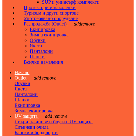
SUP и уиндсърф комплекти
Протектори и наколенки
Туризъм и други спортове
Употребявано оборудване
Разпродажба (Outlet)
add
remove
Екипировка
Зимна екипировка
Обувки
Якета
Панталони
Шапки
Всички намаления
Начало
Outlet
add
remove
Обувки
Якета
Панталони
Шапки
Екипировка
Зимна екипировка
UV защита
add
remove
Ликри, клинове и блузи с UV защита
Слънчеви очила
Бански и бордшорти