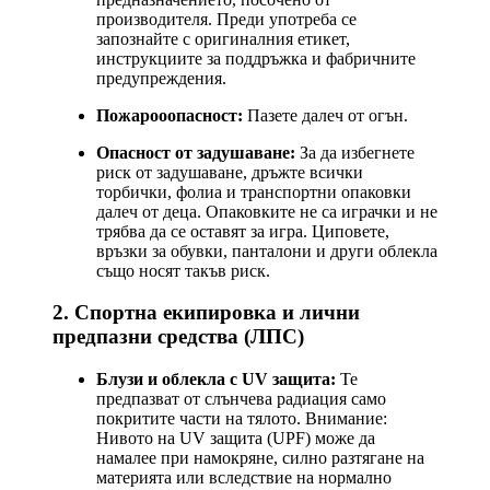
производителя. Преди употреба се
запознайте с оригиналния етикет,
инструкциите за поддръжка и фабричните
предупреждения.
Пожарооопасност:
Пазете далеч от огън.
Опасност от задушаване:
За да избегнете
риск от задушаване, дръжте всички
торбички, фолиа и транспортни опаковки
далеч от деца. Опаковките не са играчки и не
трябва да се оставят за игра. Циповете,
връзки за обувки, панталони и други облекла
също носят такъв риск.
2. Спортна екипировка и лични
предпазни средства (ЛПС)
Блузи и облекла с UV защита:
Те
предпазват от слънчева радиация само
покритите части на тялото. Внимание:
Нивото на UV защита (UPF) може да
намалее при намокряне, силно разтягане на
материята или вследствие на нормално