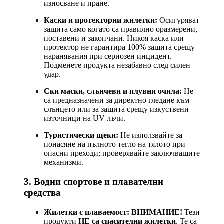
износване и пране.
Каски и протекторни жилетки:
Осигуряват
защита само когато са правилно оразмерени,
поставени и закопчани. Никоя каска или
протектор не гарантира 100% защита срещу
наранявания при сериозен инцидент.
Подменете продукта незабавно след силен
удар.
Ски маски, слънчеви и плувни очила:
Не
са предназначени за директно гледане към
слънцето или за защита срещу изкуствени
източници на UV лъчи.
Туристически щеки:
Не използвайте за
понасяне на пълното тегло на тялото при
опасни преходи; проверявайте заключващите
механизми.
3. Водни спортове и плавателни
средства
Жилетки с плаваемост:
ВНИМАНИЕ!
Тези
продукти
НЕ са спасителни жилетки
. Те са