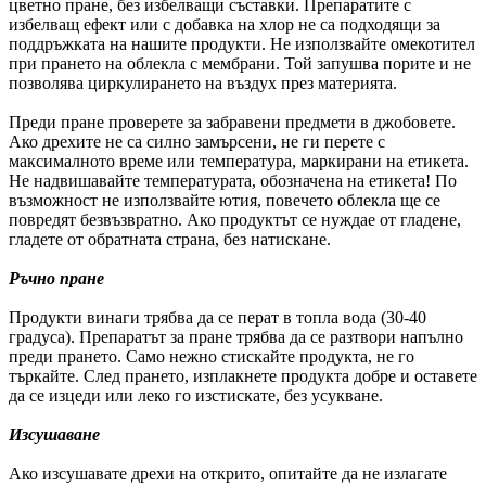
цветно пране, без избелващи съставки. Препаратите с
избелващ ефект или с добавка на хлор не са подходящи за
поддръжката на нашите продукти. Не използвайте омекотител
при прането на облекла с мембрани. Той запушва порите и не
позволява циркулирането на въздух през материята.
Преди пране проверете за забравени предмети в джобовете.
Ако дрехите не са силно замърсени, не ги перете с
максималното време или температура, маркирани на етикета.
Не надвишавайте температурата, обозначена на етикета! По
възможност не използвайте ютия, повечето облекла ще се
повредят безвъзвратно. Ако продуктът се нуждае от гладене,
гладете от обратната страна, без натискане.
Ръчно пране
Продукти винаги трябва да се перат в топла вода (30-40
градуса). Препаратът за пране трябва да се разтвори напълно
преди прането. Само нежно стискайте продукта, не го
търкайте. След прането, изплакнете продукта добре и оставете
да се изцеди или леко го изстискате, без усукване.
Изсушаване
Ако изсушавате дрехи на открито, опитайте да не излагате