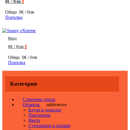
0€ / 0лв
0
Общо
0€ / 0лв
Поръчка
Вход
0€ / 0лв
0
Общо
0€ / 0лв
Поръчка
Категории
Слънчеви очила
Облекла
add
remove
Блузи и тениски
Панталони
Якета
Суитшърти и полари