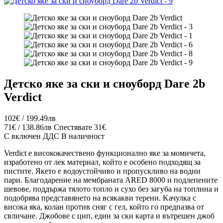
Детско яке за ски и сноуборд Dare 2b
Verdict
102€ / 199.49лв
71€ / 138.86лв
Спестявате 31€
С включен ДДС
В наличност
Verdict е висококачествено функционално яке за момичета,
изработено от лек материал, който е особено подходящ за
пистите. Якето е водоустойчиво и пропускливо на водни
пари. Благодарение на мембраната ARED 8000 и подлепените
шевове, поддържа тялото топло и сухо без загуба на топлина и
подобрява представянето на всякакви терени. Kачулка с
висока яка, колан против сняг с гел, който го предпазва от
свличане. Джобове с цип, един за ски карта и вътрешен джоб