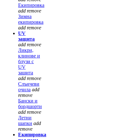
Екипировка
add
remove
Зимна
екипировка
add
remove
UV
защита
add
remove
Ликри,
клинове и
блузи с
UV
защита
add
remove
Слънчеви
очила
add
remove
Бански и
бордшорти
add
remove
Летни
шапки
add
remove
Екипировка