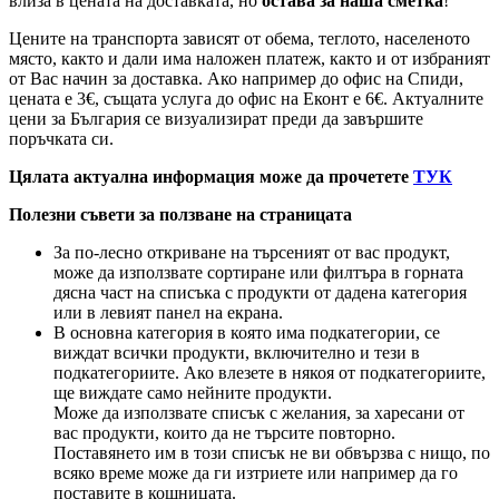
влиза в цената на доставката, но
остава за наша сметка
!
Цените на транспорта зависят от обема, теглото, населеното
място, както и дали има наложен платеж, както и от избраният
от Вас начин за доставка. Ако например до офис на Спиди,
цената е 3
€
, същата услуга до офис на Еконт е 6
€
. Актуалните
цени за България се визуализират преди да завършите
поръчката си.
Цялата актуална информация може да прочетете
ТУК
Полезни съвети за ползване на страницата
За по-лесно откриване на търсеният от вас продукт,
може да използвате сортиране или филтъра в горната
дясна част на списъка с продукти от дадена категория
или в левият панел на екрана.
В основна категория в която има подкатегории, се
виждат всички продукти, включително и тези в
подкатегориите. Ако влезете в някоя от подкатегориите,
ще виждате само нейните продукти.
Може да използвате списък с желания, за харесани от
вас продукти, които да не търсите повторно.
Поставянето им в този списък не ви обвързва с нищо, по
всяко време може да ги изтриете или например да го
поставите в кошницата.