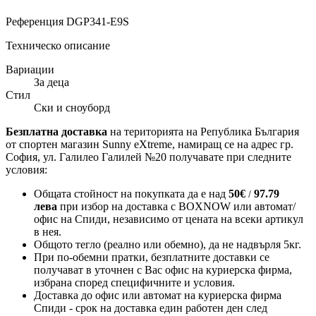
Референция
DGP341-E9S
Техническо описание
Вариации
За деца
Стил
Ски и сноуборд
Безплатна доставка
на територията на Република България
от спортен магазин Sunny eXtreme, намиращ се на адрес гр.
София, ул. Галилео Галилей №20 получавате при следните
условия:
Общата стойност на покупката да е над
50
€
97.79
/
лева
при избор на доставка с BOXNOW или автомат/
офис на Спиди
, независимо от цената на всеки артикул
в нея.
Общото тегло (реално или обемно), да не надвърля 5кг.
При по-обемни пратки, безплатните доставки се
получават в уточнен с Вас офис на куриерска фирма,
избрана според специфичните и условия.
Доставка до офис или автомат на куриерска фирма
Спиди - срок на доставка един работен ден след