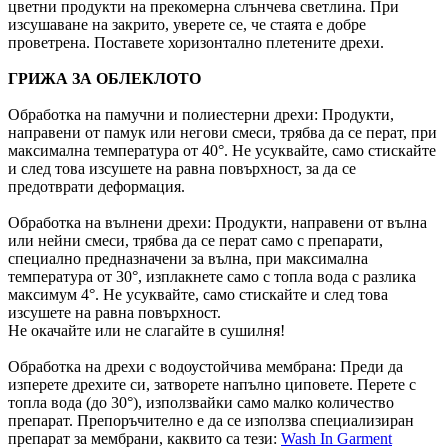
цветни продукти на прекомерна слънчева светлина. При
изсушаване на закрито, уверете се, че стаята е добре
проветрена. Поставете хоризонтално плетените дрехи.
ГРИЖА ЗА ОБЛЕКЛОТО
Обработка на памучни и полиестерни дрехи: Продукти,
направени от памук или негови смеси, трябва да се перат, при
максимална температура от 40°. Не усуквайте, само стискайте
и след това изсушете на равна повърхност, за да се
предотврати деформация.
Обработка на вълнени дрехи: Продукти, направени от вълна
или нейни смеси, трябва да се перат само с препарати,
специално предназначени за вълна, при максимална
температура от 30°, изплакнете само с топла вода с разлика
максимум 4°. Не усуквайте, само стискайте и след това
изсушете на равна повърхност.
Не окачайте или не слагайте в сушилня!
Обработка на дрехи с водоустойчива мембрана: Преди да
изперете дрехите си, затворете напълно циповете. Перете с
топла вода (до 30°), използвайки само малко количество
препарат. Препоръчително е да се използва специализиран
препарат за мембрани, каквито са тези:
Wash In Garment