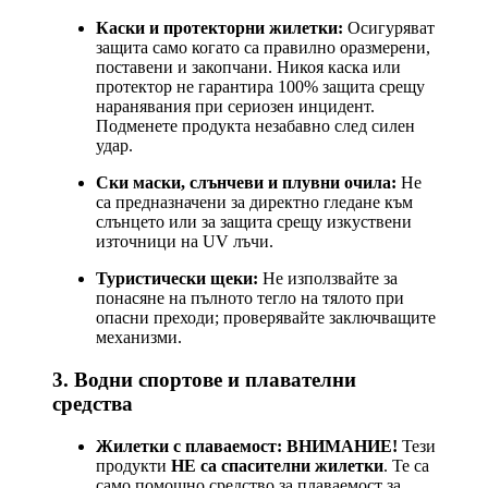
Каски и протекторни жилетки:
Осигуряват
защита само когато са правилно оразмерени,
поставени и закопчани. Никоя каска или
протектор не гарантира 100% защита срещу
наранявания при сериозен инцидент.
Подменете продукта незабавно след силен
удар.
Ски маски, слънчеви и плувни очила:
Не
са предназначени за директно гледане към
слънцето или за защита срещу изкуствени
източници на UV лъчи.
Туристически щеки:
Не използвайте за
понасяне на пълното тегло на тялото при
опасни преходи; проверявайте заключващите
механизми.
3. Водни спортове и плавателни
средства
Жилетки с плаваемост:
ВНИМАНИЕ!
Тези
продукти
НЕ са спасителни жилетки
. Те са
само помощно средство за плаваемост за