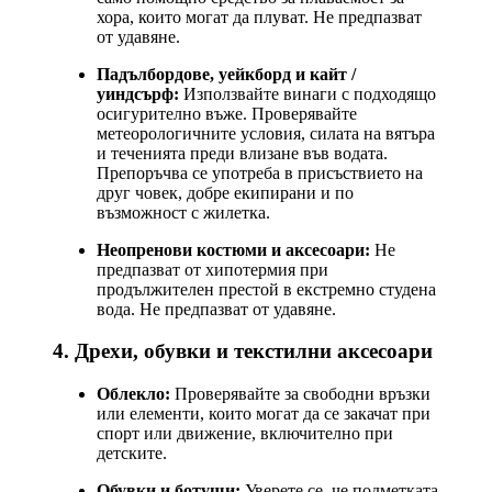
хора, които могат да плуват. Не предпазват
от удавяне.
Падълбордове, уейкборд и кайт /
уиндсърф:
Използвайте винаги с подходящо
осигурително въже. Проверявайте
метеорологичните условия, силата на вятъра
и теченията преди влизане във водата.
Препоръчва се употреба в присъствието на
друг човек, добре екипирани и по
възможност с жилетка.
Неопренови костюми и аксесоари:
Не
предпазват от хипотермия при
продължителен престой в екстремно студена
вода. Не предпазват от удавяне.
4. Дрехи, обувки и текстилни аксесоари
Облекло:
Проверявайте за свободни връзки
или елементи, които могат да се закачат при
спорт или движение, включително при
детските.
Обувки и ботуши:
Уверете се, че подметката