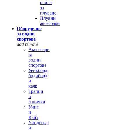
очила
за
плуване
Плувни
аксесоари
Оборудване
за водни
спортове
add
remove
Аксесоари
за
водни
спортове
Уейкборд,
бодиборд
и
каяк
Трапци
и
лапички
Уинг
и
Кайт
Уиндсърф
и