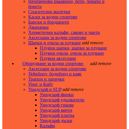
Неопренови ръкавици, боти, чорапи и
бонета
Спасителни жилетки
Каски за водни спортове
Бански и бордшорти
Джапанки
Херметични калъфи, сакове и чанти
Аксесоари за водни спортове
Шапки и очила за плуване
add
remove
Плувни шапки, шапки за плуване
Плувни очила, очила за плуване
Плувни аксесоари
Оборудване за водни спортове
add
remove
Аксесоари за водни спортове
Уейкборд, бодиборд и каяк
Трапци и лапички
Уинг и Кайт
Уиндсърф и SUP
add
remove
Уиндсърф финки
Уиндсърф удължители
Уиндсърф гикове
Уиндсърф мачти
Уиндсърф платна
Уиндсърф дъски
Калъфи