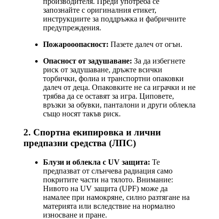
производителя. Преди употреба се
запознайте с оригиналния етикет,
инструкциите за поддръжка и фабричните
предупреждения.
Пожарооопасност:
Пазете далеч от огън.
Опасност от задушаване:
За да избегнете
риск от задушаване, дръжте всички
торбички, фолиа и транспортни опаковки
далеч от деца. Опаковките не са играчки и не
трябва да се оставят за игра. Циповете,
връзки за обувки, панталони и други облекла
също носят такъв риск.
2. Спортна екипировка и лични
предпазни средства (ЛПС)
Блузи и облекла с UV защита:
Те
предпазват от слънчева радиация само
покритите части на тялото. Внимание:
Нивото на UV защита (UPF) може да
намалее при намокряне, силно разтягане на
материята или вследствие на нормално
износване и пране.