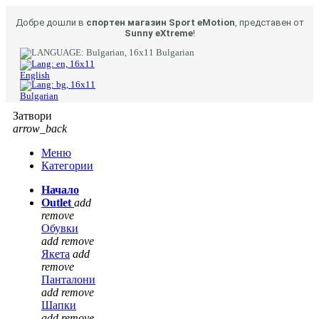
Добре дошли в
спортен магазин Sport eMotion
, представен от
Sunny eXtreme
!
Bulgarian
English
Bulgarian
Затвори
arrow_back
Меню
Категории
Начало
Outlet
add
remove
Обувки
add
remove
Якета
add
remove
Панталони
add
remove
Шапки
add
remove