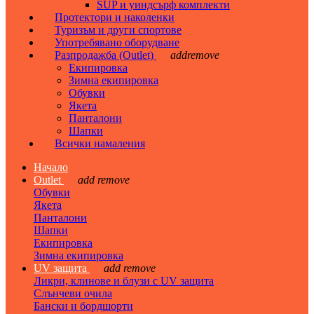
SUP и уиндсърф комплекти
Протектори и наколенки
Туризъм и други спортове
Употребявано оборудване
Разпродажба (Outlet)
add
remove
Екипировка
Зимна екипировка
Обувки
Якета
Панталони
Шапки
Всички намаления
Начало
Outlet
add
remove
Обувки
Якета
Панталони
Шапки
Екипировка
Зимна екипировка
UV защита
add
remove
Ликри, клинове и блузи с UV защита
Слънчеви очила
Бански и бордшорти