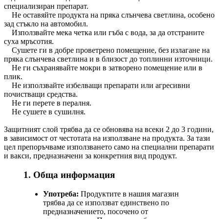
специализиран препарат.
Не оставяйте продукта на пряка слънчева светлина, особено
зад стъкло на автомобил.
Използвайте мека четка или гъба с вода, за да отстраните
суха мръсотия.
Сушете ги в добре проветрено помещение, без излагане на
пряка слънчева светлина и в близост до топлинни източници.
Не ги съхранявайте мокри в затворено помещение или в
плик.
Не използвайте избелващи препарати или агресивни
почистващи средства.
Не ги перете в пералня.
Не сушете в сушилня.
Защитният слой трябва да се обновява на всеки 2 до 3 години,
в зависимост от честотата на използване на продукта. За тази
цел препоръчваме използването само на специални препарати
и вакси, предназначени за конкретния вид продукт.
1. Обща информация
Употреба:
Продуктите в нашия магазин
трябва да се използват единствено по
предназначението, посочено от