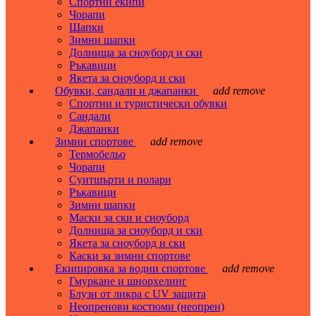
Спортни екипи
Чорапи
Шапки
Зимни шапки
Долнища за сноуборд и ски
Ръкавици
Якета за сноуборд и ски
Обувки, сандали и джапанки
add
remove
Спортни и туристически обувки
Сандали
Джапанки
Зимни спортове
add
remove
Термобельо
Чорапи
Суитшърти и полари
Ръкавици
Зимни шапки
Маски за ски и сноуборд
Долнища за сноуборд и ски
Якета за сноуборд и ски
Каски за зимни спортове
Екипировка за водни спортове
add
remove
Гмуркане и шнорхелинг
Блузи от ликра с UV защита
Неопренови костюми (неопрен)