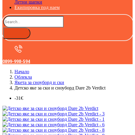
Летни шапки
Екипировка под наем
0899-998-594
Начало
Облекла
Якета за сноуборд и ски
Детско яке за ски и сноуборд Dare 2b Verdict
-31€