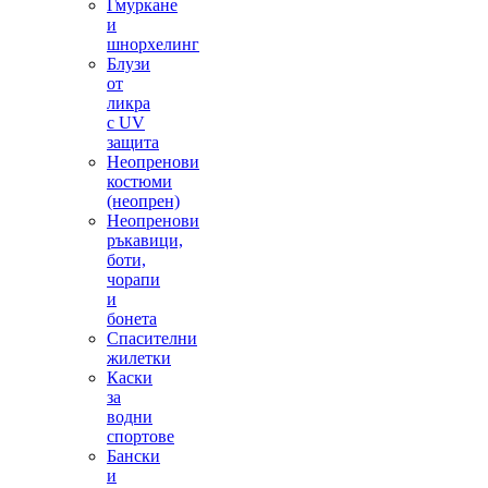
Гмуркане
и
шнорхелинг
Блузи
от
ликра
с UV
защита
Неопренови
костюми
(неопрен)
Неопренови
ръкавици,
боти,
чорапи
и
бонета
Спасителни
жилетки
Каски
за
водни
спортове
Бански
и