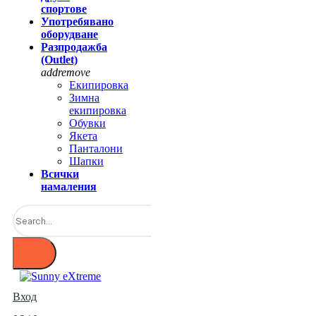
спортове
Употребявано
оборудване
Разпродажба
(Outlet)
add
remove
Екипировка
Зимна
екипировка
Обувки
Якета
Панталони
Шапки
Всички
намаления
Вход