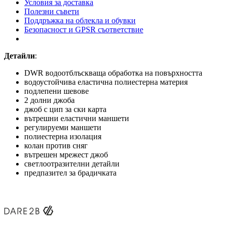
Условия за доставка
Полезни съвети
Поддръжка на облекла и обувки
Безопасност и GPSR съответствие
Детайли
:
DWR водоотблъскваща обработка на повърхността
водоустойчива еластична полиестерна материя
подлепени шевове
2 долни джоба
джоб с цип за ски карта
вътрешни еластични маншети
регулируеми маншети
полиестерна изолация
колан против сняг
вътрешен мрежест джоб
светлоотразителни детайли
предпазител за брадичката