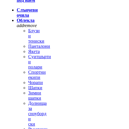
под наем
Слънчеви
очила
Облекла
add
remove
Блузи
и
тениски
Панталони
Якета
Суитшърти
и
полари
Спортни
екипи
Чорапи
Шапки
Зимни
шапки
Долнища
за
сноуборд
и
ски