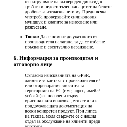
от натрупване на въглероден диоксид в
тръбата и недостатъчен капацитет на белите
дробове за изтласкването му. Преди всяка
употреба проверявайте силиконовия
мундщук и клапите за износване или
разкъсване.
Топки:
Да се помпат до указаното от
производителя налягане, за да се избегне
пръсване и евентуално нараняване.
6. Информация за производител и
отговорно лице
Съгласно изискванията на GPSR,
данните за контакт с производителя и/
или оторизирания вносител за
територията на ЕС (име, адрес, имейл/
уебсайт) са посочени върху
оригиналната опаковка, етикет или в
придружаващата документация на
всеки конкретен продукт. При липса
на такива, моля свържете се с нашия
отдел за обслужване на клиенти преди
употреба.