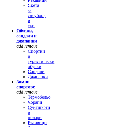
Ръкавици
Якета
за
сноуборд
и
ски
Обувки,
сандали и
джапанки
add
remove
Спортни
и
туристически
обувки
Сандали
Джапанки
Зимни
спортове
add
remove
Термобельо
Чорапи
Суитшърти
и
полари
Ръкавици