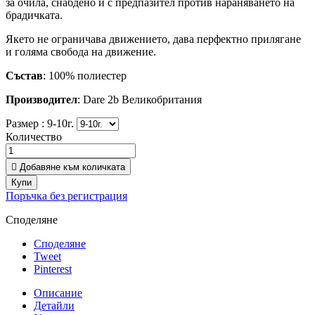
за очила, снабдено и с предпазител против нараняването на
брадичката.
Якето не ограничава движението, дава перфектно прилягане
и голяма свобода на движение.
Състав
: 100% полиестер
Производител
: Dare 2b Великобритания
Размер :
9-10г.
Количество

Добавяне към количката
Купи
Поръчка без регистрация
Споделяне
Споделяне
Tweet
Pinterest
Описание
Детайли