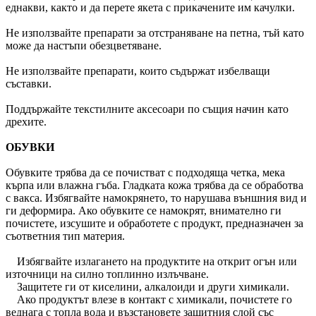
еднакви, както и да перете якета с прикачените им качулки.
Не използвайте препарати за отстраняване на петна, тъй като
може да настъпи обезцветяване.
Не използвайте препарати, които съдържат избелващи
съставки.
Поддържайте текстилните аксесоари по същия начин като
дрехите.
ОБУВКИ
Обувките трябва да се почистват с подходяща четка, мека
кърпа или влажна гъба. Гладката кожа трябва да се обработва
с вакса. Избягвайте намокрянето, то нарушава външния вид и
ги деформира. Ако обувките се намокрят, внимателно ги
почистете, изсушите и обработете с продукт, предназначен за
съответния тип материя.
Избягвайте излагането на продуктите на открит огън или
източници на силно топлинно излъчване.
Защитете ги от киселини, алкалоиди и други химикали.
Ако продуктът влезе в контакт с химикали, почистете го
веднага с топла вода и възстановете защитния слой със