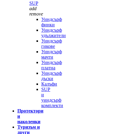
SUP
add
remove
Уиндсърф
финки
Уиндсърф
удължители
Уиндсърф
гикове
Уиндсърф
мачти
Уиндсърф
платна
Уиндсърф
дъски
Калъфи
SUP
и
уиндсърф
комплекти
Протектори
и
наколенки
Туризъм и
други