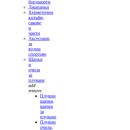
бордшорти
Джапанки
Херметични
калъфи,
сакове
и
чанти
Аксесоари
за
водни
спортове
Шапки
и
очила
за
плуване
add
remove
Плувни
шапки,
шапки
за
плуване
Плувни
очила,