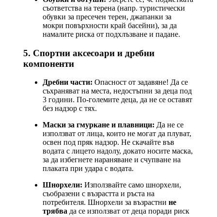
съответства на терена (напр. туристически
обувки за пресечен терен, джапанки за
мокри повърхности край басейни), за да
намалите риска от подхлъзване и падане.
5. Спортни аксесоари и дребни
компоненти
Дребни части:
Опасност от задавяне! Да се
съхраняват на места, недостъпни за деца под
3 години. По-големите деца, да не се оставят
без надзор с тях.
Маски за гмуркане и плавници:
Да не се
използват от лица, които не могат да плуват,
освен под пряк надзор. Не скачайте във
водата с лицето надолу, докато носите маска,
за да избегнете нараняване и счупване на
плаката при удара с водата.
Шнорхели:
Използвайте само шнорхели,
съобразени с възрастта и ръста на
потребителя. Шнорхели за възрастни
не
трябва
да се използват от деца поради риск